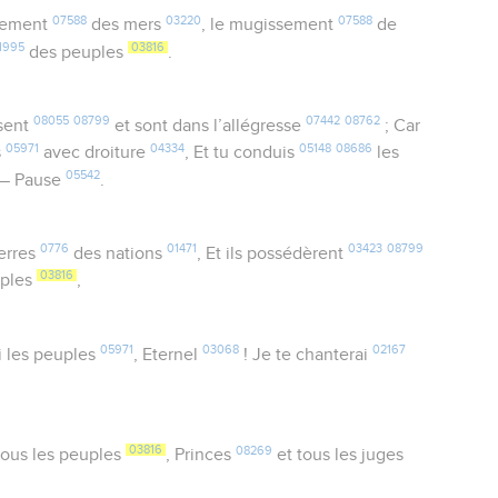
07588
03220
07588
sement
des mers
, le mugissement
de
1995
03816
des peuples
.
08055
08799
07442
08762
sent
et sont dans l’allégresse
; Car
05971
04334
05148
08686
s
avec droiture
, Et tu conduis
les
05542
 — Pause
.
0776
01471
03423
08799
erres
des nations
, Et ils possédèrent
03816
ples
,
05971
03068
02167
 les peuples
, Eternel
! Je te chanterai
03816
08269
tous les peuples
, Princes
et tous les juges