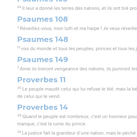
44
Il leur a donné les terres des nations, et ils ont tiré pr
Psaumes 108
3
Réveillez-vous, mon luth et ma harpe ! Je veux réveiller
Psaumes 148
11
rois du monde et tous les peuples, princes et tous les j
Psaumes 149
7
Ainsi ils tireront vengeance des nations, ils puniront le
Proverbes 11
26
Le peuple maudit celui qui lui refuse le blé, mais la b
de celui qui le vend.
Proverbes 14
28
Quand le peuple est nombreux, c'est un honneur pour 
manque, c'est la ruine du prince.
34
La justice fait la grandeur d’une nation, mais le péch