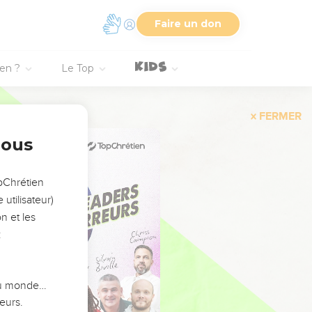
Faire un don
ien ?
Le Top
FERMER
nous
opChrétien
utilisateur)
n et les
:
 du monde…
eurs.