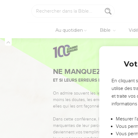
Au quotidien
Bible
Vid
Vot
NE MANQUEZ PAS L’ÉVÉ
ET SI LEURS ERREURS POUVAIENT VOUS 
En cliquant 
utilise des 
On admire souvent les leaders pour leurs réussi
et traite vo
moins les doutes, les erreurs et les saisons di
informations
elles qui les ont façonnés.
Mesurer l'
Dans cette conférence, leaders, entrepreneur
marquantes de leur parcours et les clés pour
Vous perme
deviennent vos tremplins. Que vous guidiez 
Vous perme