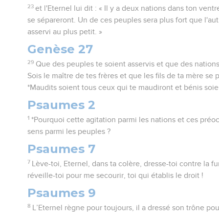
23
et l'Eternel lui dit : « Il y a deux nations dans ton ven
se sépareront. Un de ces peuples sera plus fort que l'autr
asservi au plus petit. »
Genèse 27
29
Que des peuples te soient asservis et que des nations
Sois le maître de tes frères et que les fils de ta mère se 
*Maudits soient tous ceux qui te maudiront et bénis soie
Psaumes 2
1
*Pourquoi cette agitation parmi les nations et ces pr
sens parmi les peuples ?
Psaumes 7
7
Lève-toi, Eternel, dans ta colère, dresse-toi contre la 
réveille-toi pour me secourir, toi qui établis le droit !
Psaumes 9
8
L’Eternel règne pour toujours, il a dressé son trône po