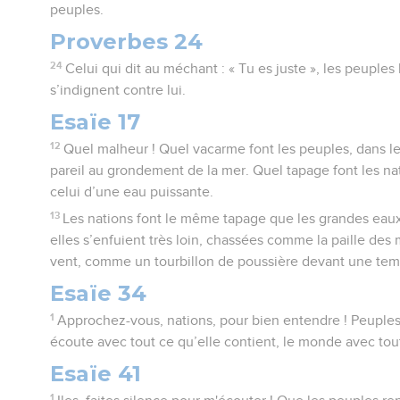
peuples.
Proverbes 24
24
Celui qui dit au méchant : « Tu es juste », les peuples
s’indignent contre lui.
Esaïe 17
12
Quel malheur ! Quel vacarme font les peuples, dans l
pareil au grondement de la mer. Quel tapage font les nat
celui d’une eau puissante.
13
Les nations font le même tapage que les grandes eaux
elles s’enfuient très loin, chassées comme la paille des
vent, comme un tourbillon de poussière devant une tem
Esaïe 34
1
Approchez-vous, nations, pour bien entendre ! Peuples, 
écoute avec tout ce qu’elle contient, le monde avec tout 
Esaïe 41
1