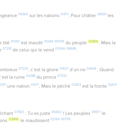
05360
01471
08433
engeance
sur les nations
, Pour châtier
les
01250
05344
08799
03816
e blé
est maudit
du peuple
, Mais la
07218
07666
08688
te
de celui qui le vend
.
07230
01927
04428
nombreux
, c’est la gloire
d’un roi
; Quand
04288
07333
c’est la ruine
du prince
.
8787
01471
02403
02617
une nation
, Mais le péché
est la honte
07563
06662
05971
échant
: Tu es juste
! Les peuples
le
03816
02194
08799
tions
le maudissent
.