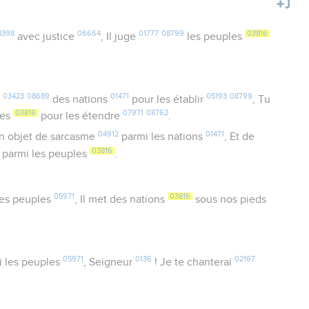
8398
06664
01777
08799
03816
avec justice
, Il juge
les peuples
03423
08689
01471
05193
08799
é
des nations
pour les établir
, Tu
03816
07971
08762
les
pour les étendre
.
04912
01471
n objet de sarcasme
parmi les nations
, Et de
03816
parmi les peuples
.
05971
03816
es peuples
, Il met des nations
sous nos pieds
05971
0136
02167
 les peuples
, Seigneur
! Je te chanterai