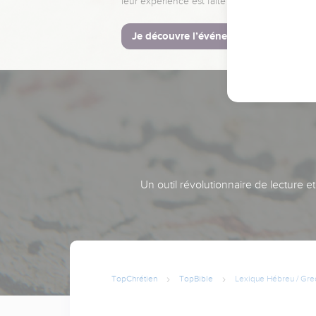
leur expérience est faite pour vous.
Je découvre l’événement
Un outil révolutionnaire de lecture e
TopChrétien
TopBible
Lexique Hébreu / Gre