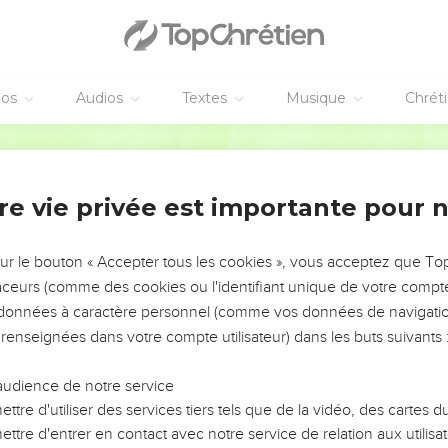
éos
Audios
Textes
Musique
Chrét
re vie privée est importante pour 
NEMENT DE L’ANNÉE !
ÉVITER LES VOTRES ?
sur le bouton « Accepter tous les cookies », vous acceptez que T
traceurs (comme des cookies ou l'identifiant unique de votre compte 
tes, leur impact, leur foi ou leur vision. Mais on voit
s données à caractère personnel (comme vos données de navigatio
fficiles qu'ils ont traversés, alors même que ce sont
 renseignées dans votre compte utilisateur) dans les buts suivants 
audience de notre service
s, et responsables reviennent sur les erreurs
 avancer avec plus de sagesse afin que leurs erreurs
ttre d'utiliser des services tiers tels que de la vidéo, des cartes
un ministère, une équipe, un groupe ou une famille,
ttre d'entrer en contact avec notre service de relation aux utilisat