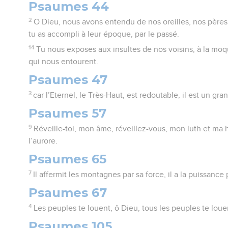
Psaumes 44
2
O Dieu, nous avons entendu de nos oreilles, nos pères
tu as accompli à leur époque, par le passé.
14
Tu nous exposes aux insultes de nos voisins, à la moqu
qui nous entourent.
Psaumes 47
3
car l’Eternel, le Très-Haut, est redoutable, il est un gran
Psaumes 57
9
Réveille-toi, mon âme, réveillez-vous, mon luth et ma h
l’aurore.
Psaumes 65
7
Il affermit les montagnes par sa force, il a la puissance
Psaumes 67
4
Les peuples te louent, ô Dieu, tous les peuples te loue
Psaumes 105