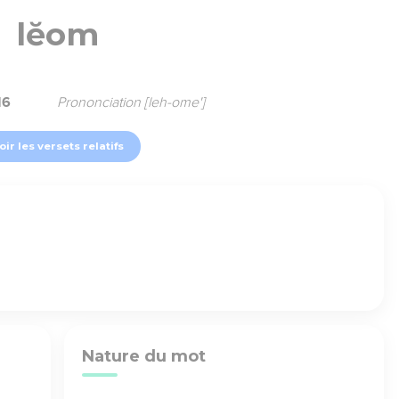
lĕom
16
Prononciation [leh-ome']
oir les versets relatifs
Nature du mot