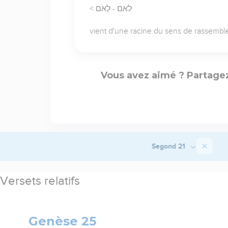
< לאם - לְאֹם
vient d'une racine du sens de rassembl
Vous avez aimé ? Partagez
Segond 21
Versets relatifs
Genèse 25