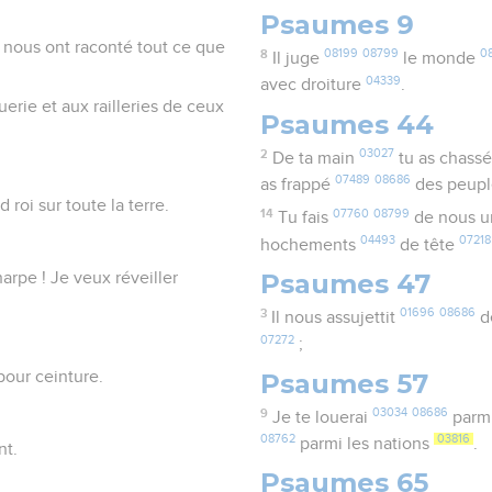
Psaumes 9
 nous ont raconté tout ce que
8
08199
08799
0
Il juge
le monde
04339
avec droiture
.
erie et aux railleries de ceux
Psaumes 44
2
03027
De ta main
tu as chass
07489
08686
as frappé
des peup
d roi sur toute la terre.
14
07760
08799
Tu fais
de nous u
04493
07218
hochements
de tête
Psaumes 47
arpe ! Je veux réveiller
3
01696
08686
Il nous assujettit
d
07272
;
Psaumes 57
 pour ceinture.
9
03034
08686
Je te louerai
parmi
08762
03816
parmi les nations
.
nt.
Psaumes 65