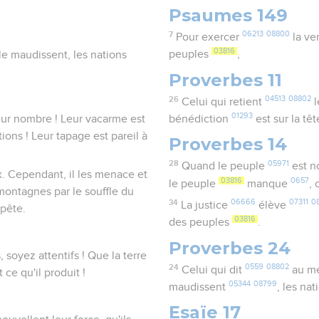
Psaumes 149
7
06213
08800
Pour exercer
la v
03816
peuples
,
 le maudissent, les nations
Proverbes 11
26
04513
08802
Celui qui retient
l
01293
eur nombre ! Leur vacarme est
bénédiction
est sur la tê
ions ! Leur tapage est pareil à
Proverbes 14
28
05971
Quand le peuple
est 
. Cependant, il les menace et
03816
0657
le peuple
manque
, 
 montagnes par le souffle du
34
06666
07311
0
La justice
élève
pête.
03816
des peuples
.
Proverbes 24
soyez attentifs ! Que la terre
24
0559
08802
Celui qui dit
au m
ce qu'il produit !
05344
08799
maudissent
, les na
Esaïe 17