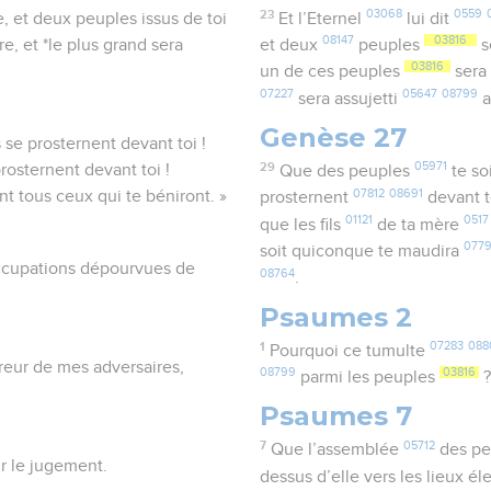
23
03068
0559
tre, et deux peuples issus de toi
Et l’Eternel
lui dit
08147
03816
e, et *le plus grand sera
et deux
peuples
s
03816
un de ces peuples
sera 
07227
05647
08799
sera assujetti
a
Genèse 27
 se prosternent devant toi !
29
05971
prosternent devant toi !
Que des peuples
te so
07812
08691
nt tous ceux qui te béniront. »
prosternent
devant t
01121
0517
que les fils
de ta mère
077
soit quiconque te maudira
éoccupations dépourvues de
08764
.
Psaumes 2
1
07283
088
Pourquoi ce tumulte
fureur de mes adversaires,
08799
03816
parmi les peuples
Psaumes 7
7
05712
Que l’assemblée
des pe
ur le jugement.
dessus d’elle vers les lieux é