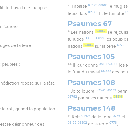
7
07623
08688
Il apaise
le mugis
ofit du travail des peuples,
01530
0
leurs flots
, Et le tumulte
Psaumes 67
 l’aurore.
4
03816
Les nations
se réjouis
08199
08799
tu juges
les peuple
uges de la terre,
03816
0776
nations
sur la terre
.
Psaumes 105
s peuples ;
44
05414
08799
Il leur donna
les t
05999
le fruit du travail
des peu
Psaumes 108
énédiction repose sur la tête
3
03034
08686
Je te louerai
parmi
08762
03816
parmi les nations
.
Psaumes 148
le roi ; quand la population
11
04428
0776
Rois
de la terre
et 
08199
08802
0776
de la terre
,
é est le déshonneur des