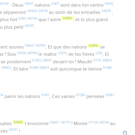
08799
08147
01471
0990
: Deux
nations
sont dans ton ventre
,
06504
08735
04578
e sépareront
au sortir de tes entrailles
;
0553
08799
03816
plus fort
que l’autre
, et le plus grand
06810
u plus petit
.
05647
08799
03816
ient soumis
, Et que des nations
se
01933
08798
01376
0251
oi ! Sois
le maître
de tes frères
, Et
07812
08691
0779
08803
se prosternent
devant toi ! Maudit
9
08802
01288
08803
01288
, Et béni
soit quiconque te bénira
04
01471
07385
01897
parmi les nations
, Ces vaines
pensées
?
03816
05437
08779
07725
08798
uples
t’environne
! Monte
au-
04791
levés
!