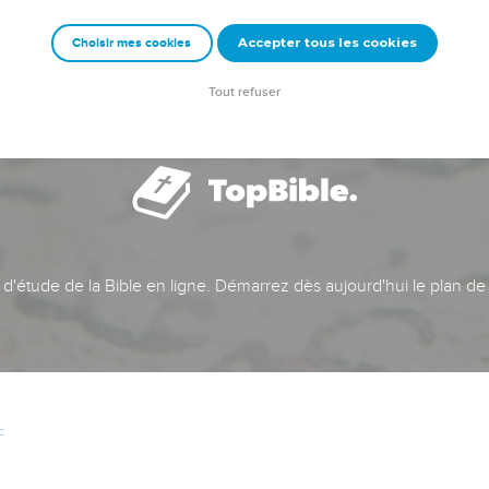
Accepter tous les cookies
Choisir mes cookies
Tout refuser
t d'étude de la Bible en ligne. Démarrez dès aujourd'hui le plan de
c