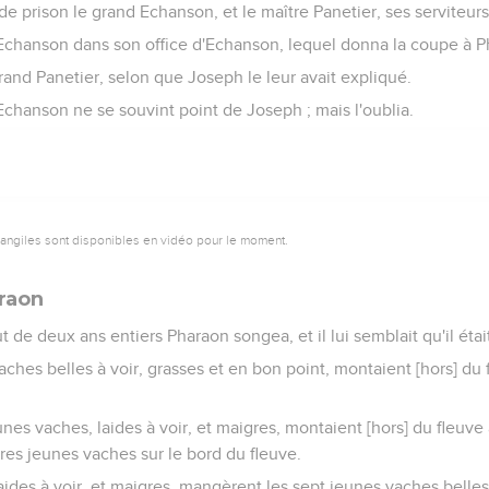
tir de prison le grand Echanson, et le maître Panetier, ses serviteurs
nd Echanson dans son office d'Echanson, lequel donna la coupe à 
 grand Panetier, selon que Joseph le leur avait expliqué.
chanson ne se souvint point de Joseph ; mais l'oublia.
vangiles sont disponibles en vidéo pour le moment.
raon
ut de deux ans entiers Pharaon songea, et il lui semblait qu'il étai
vaches belles à voir, grasses et en bon point, montaient [hors] du 
unes vaches, laides à voir, et maigres, montaient [hors] du fleuve 
res jeunes vaches sur le bord du fleuve.
aides à voir, et maigres, mangèrent les sept jeunes vaches belles 