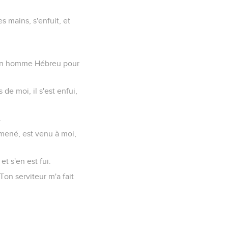
es mains, s'enfuit, et
é un homme Hébreu pour
 de moi, il s'est enfui,
.
amené, est venu à moi,
et s'en est fui.
Ton serviteur m'a fait