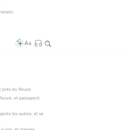
.
Pharaon.
t près du fleuve.
fleuve, et paissaient
après les autres, et se
à voir, et grasses.