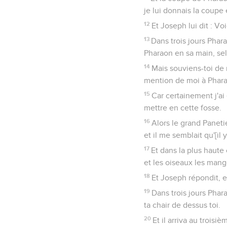
je lui donnais la coupe
12
Et Joseph lui dit : Voi
13
Dans trois jours Phara
Pharaon en sa main, sel
14
Mais souviens-toi de 
mention de moi à Pharao
15
Car certainement j'ai
mettre en cette fosse.
16
Alors le grand Paneti
et il me semblait qu'[il 
17
Et dans la plus haute 
et les oiseaux les mange
18
Et Joseph répondit, et 
19
Dans trois jours Phar
ta chair de dessus toi.
20
Et il arriva au troisiè