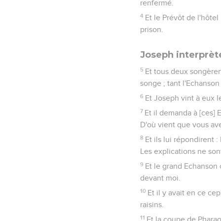
renfermé.
4
Et le Prévôt de l'hôtel
prison.
Joseph interprèt
5
Et tous deux songèren
songe ; tant l'Echanson 
6
Et Joseph vint à eux le 
7
Et il demanda à [ces] E
D'où vient que vous ave
8
Et ils lui répondirent
Les explications ne son
9
Et le grand Echanson c
devant moi.
10
Et il y avait en ce cep 
raisins.
11
Et la coupe de Pharaon