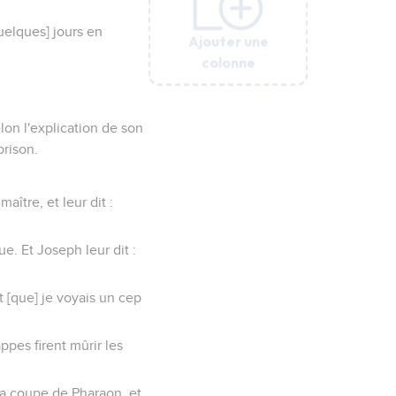
quelques] jours en
Ajouter une
Ajouter une
Ajouter une
Ajouter une
Ajouter une
colonne
colonne
colonne
colonne
colonne
on l'explication de son
prison.
aître, et leur dit :
ue. Et Joseph leur dit :
t [que] je voyais un cep
rappes firent mûrir les
 la coupe de Pharaon, et