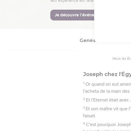
29
Mais comme il eut reti
soit sur toi ; et on le 
30
Ensuite son frère sort
Genèse
39
Seuls les É
Joseph chez l'Égy
1
Or quand on eut amené
l'acheta de la main des 
2
Et l'Eternel était ave
3
Et son maître vit que l'
faisait.
4
C'est pourquoi Joseph t