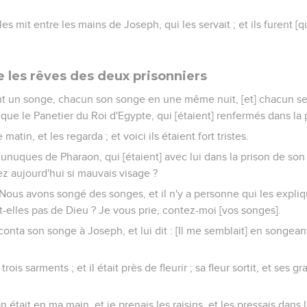
 les mit entre les mains de Joseph, qui les servait ; et ils furent [
e les rêves des deux prisonniers
t un songe, chacun son songe en une même nuit, [et] chacun sel
que le Panetier du Roi d'Egypte, qui [étaient] renfermés dans la 
matin, et les regarda ; et voici ils étaient fort tristes.
unuques de Pharaon, qui [étaient] avec lui dans la prison de son m
z aujourd'hui si mauvais visage ?
 : Nous avons songé des songes, et il n'y a personne qui les expliq
t-elles pas de Dieu ? Je vous prie, contez-moi [vos songes].
onta son songe à Joseph, et lui dit : [Il me semblait] en songean
trois sarments ; et il était près de fleurir ; sa fleur sortit, et ses g
 était en ma main, et je prenais les raisins, et les pressais dans