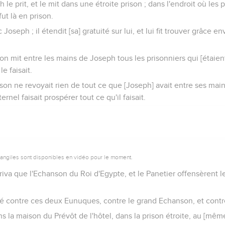
 le prit, et le mit dans une étroite prison ; dans l'endroit où les 
fut là en prison.
 Joseph ; il étendit [sa] gratuité sur lui, et lui fit trouver grâce e
son mit entre les mains de Joseph tous les prisonniers qui [étaient
 le faisait.
rison ne revoyait rien de tout ce que [Joseph] avait entre ses main
ternel faisait prospérer tout ce qu'il faisait.
vangiles sont disponibles en vidéo pour le moment.
rriva que l'Echanson du Roi d'Egypte, et le Panetier offensèrent l
rité contre ces deux Eunuques, contre le grand Echanson, et contr
ns la maison du Prévôt de l'hôtel, dans la prison étroite, au [mêm