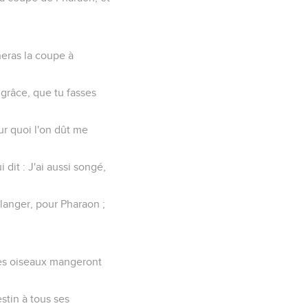
nneras la coupe à
 grâce, que tu fasses
ur quoi l'on dût me
dit : J'ai aussi songé,
ulanger, pour Pharaon ;
 les oiseaux mangeront
festin à tous ses