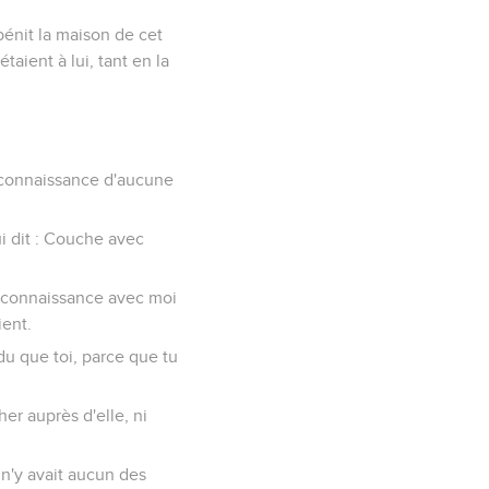
l bénit la maison de cet
taient à lui, tant en la
en connaissance d'aucune
ui dit : Couche avec
ne connaissance avec moi
ient.
du que toi, parce que tu
her auprès d'elle, ni
il n'y avait aucun des