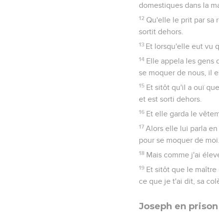
domestiques dans la ma
12
Qu'elle le prit par sa 
sortit dehors.
13
Et lorsqu'elle eut vu qu
14
Elle appela les gens
se moquer de nous, il e
15
Et sitôt qu'il a ouï qu
et est sorti dehors.
16
Et elle garda le vête
17
Alors elle lui parla 
pour se moquer de moi
18
Mais comme j'ai élevé 
19
Et sitôt que le maître
ce que je t'ai dit, sa co
Joseph en prison