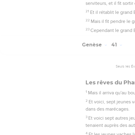
serviteurs, et il fit sor
21
Et il rétablit le gra
22
Mais il fit pendre le
23
Cependant le grand E
Genèse
41
Seuls les É
Les rêves du Pha
1
Mais il arriva qu'au bo
2
Et voici, sept jeunes 
dans des marécages.
3
Et voici sept autres je
tenaient auprès des aut
4
Et les jeunes vaches l