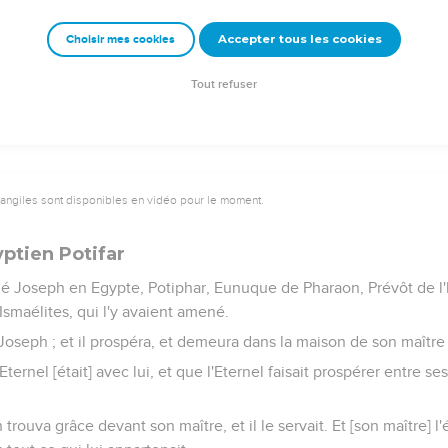
ré sa main, voici, son frère sortit ; et elle dit : Quelle ouverture t
Accepter tous les cookies
Choisir mes cookies
nomma Pharez.
it, ayant sur sa main le fil d'écarlate, et on le nomma Zara.
Tout refuser
vangiles sont disponibles en vidéo pour le moment.
ptien Potifar
 Joseph en Egypte, Potiphar, Eunuque de Pharaon, Prévôt de l'h
Ismaélites, qui l'y avaient amené.
c Joseph ; et il prospéra, et demeura dans la maison de son maître
Eternel [était] avec lui, et que l'Eternel faisait prospérer entre se
rouva grâce devant son maître, et il le servait. Et [son maître] l'é