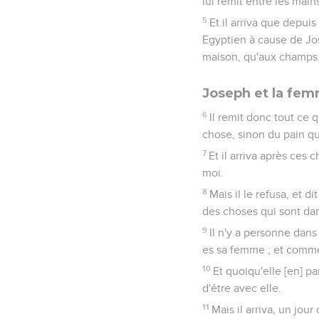
lui remit entre les mains
5
Et il arriva que depuis 
Egyptien à cause de Jose
maison, qu'aux champs
Joseph et la fem
6
Il remit donc tout ce 
chose, sinon du pain qu'
7
Et il arriva après ces
moi.
8
Mais il le refusa, et 
des choses qui sont dans
9
Il n'y a personne dans
es sa femme ; et commen
10
Et quoiqu'elle [en] pa
d'être avec elle.
11
Mais il arriva, un jour