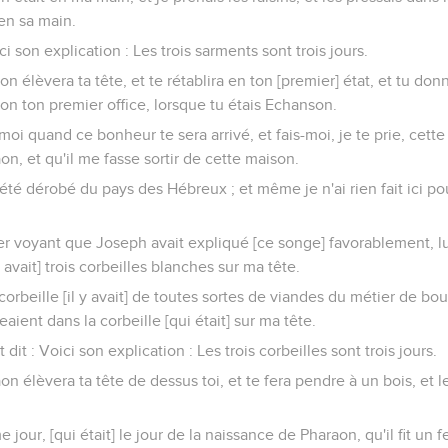
 en sa main.
ci son explication : Les trois sarments sont trois jours.
on élèvera ta tête, et te rétablira en ton [premier] état, et tu do
on ton premier office, lorsque tu étais Echanson.
moi quand ce bonheur te sera arrivé, et fais-moi, je te prie, cette
n, et qu'il me fasse sortir de cette maison.
 été dérobé du pays des Hébreux ; et même je n'ai rien fait ici po
er voyant que Joseph avait expliqué [ce songe] favorablement, lui 
y avait] trois corbeilles blanches sur ma tête.
corbeille [il y avait] de toutes sortes de viandes du métier de bo
aient dans la corbeille [qui était] sur ma tête.
dit : Voici son explication : Les trois corbeilles sont trois jours.
aon élèvera ta tête de dessus toi, et te fera pendre à un bois, et
me jour, [qui était] le jour de la naissance de Pharaon, qu'il fit un 