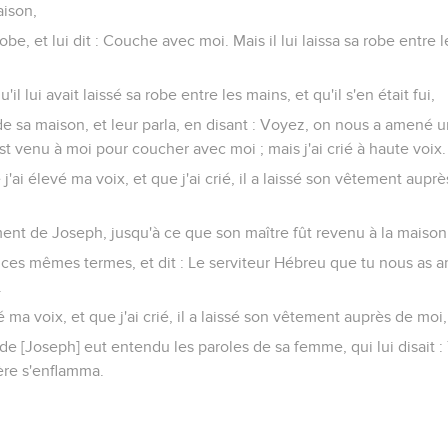
ison,
robe, et lui dit : Couche avec moi. Mais il lui laissa sa robe entre l
'il lui avait laissé sa robe entre les mains, et qu'il s'en était fui,
 de sa maison, et leur parla, en disant : Voyez, on nous a amen
st venu à moi pour coucher avec moi ; mais j'ai crié à haute voix.
e j'ai élevé ma voix, et que j'ai crié, il a laissé son vêtement auprès
ment de Joseph, jusqu'à ce que son maître fût revenu à la maison
en ces mêmes termes, et dit : Le serviteur Hébreu que tu nous as 
.
ma voix, et que j'ai crié, il a laissé son vêtement auprès de moi, 
 de [Joseph] eut entendu les paroles de sa femme, qui lui disait : 
lère s'enflamma.