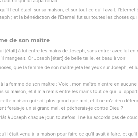
 tout ce qui lui appartenait.
qu'il l'eut établi sur sa maison, et sur tout ce qu'il avait, l'Eterne
ph ; et la bénédiction de l'Eternel fut sur toutes les choses qui é
.
me de son maître
qui [était] à lui entre les mains de Joseph, sans entrer avec lui 
il mangeait. Or Joseph [était] de belle taille, et beau à voir.
 choses, que la femme de son maître jeta les yeux sur Joseph, et l
dit à la femme de son maître : Voici, mon maître n'entre en aucu
 sa maison, et il m'a remis entre les mains tout ce qui lui appart
 cette maison qui soit plus grand que moi, et il ne m'a rien défen
t ferais-je un si grand mal, et pécherais-je contre Dieu ?
rlât à Joseph chaque jour, toutefois il ne lui accorda pas de couc
 qu'il était venu à la maison pour faire ce qu'il avait à faire, et qu'