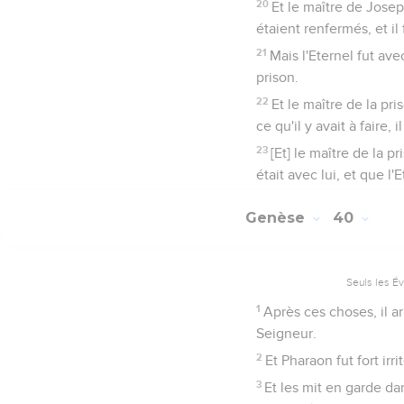
20
Et le maître de Joseph
étaient renfermés, et il 
21
Mais l'Eternel fut avec
prison.
22
Et le maître de la pri
ce qu'il y avait à faire, il
23
[Et] le maître de la p
était avec lui, et que l'E
Genèse
40
Seuls les É
1
Après ces choses, il a
Seigneur.
2
Et Pharaon fut fort ir
3
Et les mit en garde da