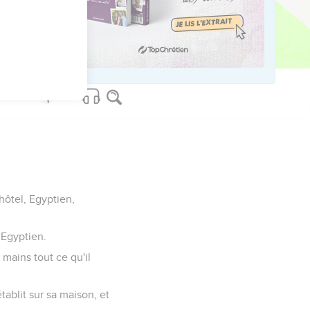
'es-tu faite ! L'ouverture
ôtel, Egyptien,
 Egyptien.
s mains tout ce qu'il
tablit sur sa maison, et