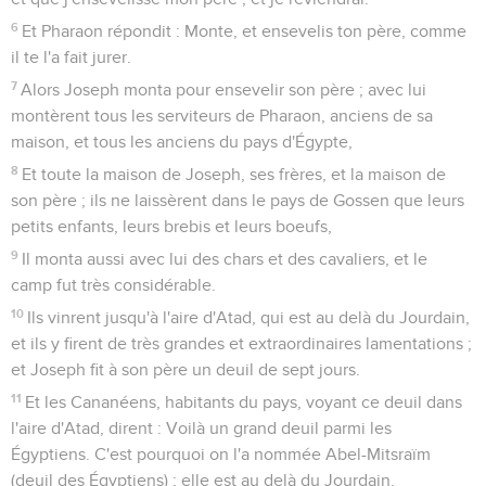
6
Et Pharaon répondit : Monte, et ensevelis ton père, comme
il te l'a fait jurer.
7
Alors Joseph monta pour ensevelir son père ; avec lui
montèrent tous les serviteurs de Pharaon, anciens de sa
maison, et tous les anciens du pays d'Égypte,
8
Et toute la maison de Joseph, ses frères, et la maison de
son père ; ils ne laissèrent dans le pays de Gossen que leurs
petits enfants, leurs brebis et leurs boeufs,
9
Il monta aussi avec lui des chars et des cavaliers, et le
camp fut très considérable.
10
Ils vinrent jusqu'à l'aire d'Atad, qui est au delà du Jourdain,
et ils y firent de très grandes et extraordinaires lamentations ;
et Joseph fit à son père un deuil de sept jours.
11
Et les Cananéens, habitants du pays, voyant ce deuil dans
l'aire d'Atad, dirent : Voilà un grand deuil parmi les
Égyptiens. C'est pourquoi on l'a nommée Abel-Mitsraïm
(deuil des Égyptiens) ; elle est au delà du Jourdain.