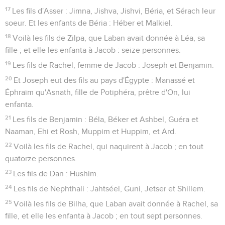
17
Les fils d'Asser : Jimna, Jishva, Jishvi, Béria, et Sérach leur
soeur. Et les enfants de Béria : Héber et Malkiel.
18
Voilà les fils de Zilpa, que Laban avait donnée à Léa, sa
fille ; et elle les enfanta à Jacob : seize personnes.
19
Les fils de Rachel, femme de Jacob : Joseph et Benjamin.
20
Et Joseph eut des fils au pays d'Égypte : Manassé et
Éphraïm qu'Asnath, fille de Potiphéra, prêtre d'On, lui
enfanta.
21
Les fils de Benjamin : Béla, Béker et Ashbel, Guéra et
Naaman, Ehi et Rosh, Muppim et Huppim, et Ard.
22
Voilà les fils de Rachel, qui naquirent à Jacob ; en tout
quatorze personnes.
23
Les fils de Dan : Hushim.
24
Les fils de Nephthali : Jahtséel, Guni, Jetser et Shillem.
25
Voilà les fils de Bilha, que Laban avait donnée à Rachel, sa
fille, et elle les enfanta à Jacob ; en tout sept personnes.