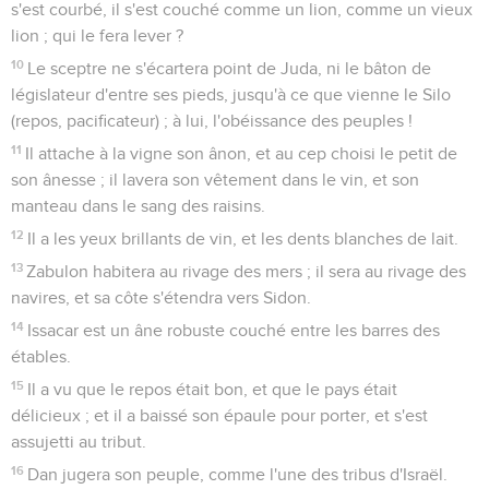
s'est courbé, il s'est couché comme un lion, comme un vieux
lion ; qui le fera lever ?
10
Le sceptre ne s'écartera point de Juda, ni le bâton de
législateur d'entre ses pieds, jusqu'à ce que vienne le Silo
(repos, pacificateur) ; à lui, l'obéissance des peuples !
11
Il attache à la vigne son ânon, et au cep choisi le petit de
son ânesse ; il lavera son vêtement dans le vin, et son
manteau dans le sang des raisins.
12
Il a les yeux brillants de vin, et les dents blanches de lait.
13
Zabulon habitera au rivage des mers ; il sera au rivage des
navires, et sa côte s'étendra vers Sidon.
14
Issacar est un âne robuste couché entre les barres des
étables.
15
Il a vu que le repos était bon, et que le pays était
délicieux ; et il a baissé son épaule pour porter, et s'est
assujetti au tribut.
16
Dan jugera son peuple, comme l'une des tribus d'Israël.