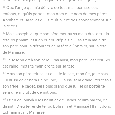
16
Que l'ange qui m'a délivré de tout mal, bénisse ces
enfants, et qu'ils portent mon nom et le nom de mes pères
Abraham et Isaac, et qu'ils multiplient très abondamment sur
la terre !
17
Mais Joseph vit que son père mettait sa main droite sur la
tête d'Éphraïm, et il en eut du déplaisir ; il saisit la main de
son père pour la détourner de la tête d'Éphraïm, sur la tête
de Manassé.
18
Et Joseph dit à son père : Pas ainsi, mon père ; car celui-ci
est l'aîné, mets ta main droite sur sa tête.
19
Mais son père refusa, et dit : Je le sais, mon fils, je le sais.
Lui aussi deviendra un peuple, lui aussi sera grand ; toutefois
son frère, le cadet, sera plus grand que lui, et sa postérité
sera une multitude de nations.
20
Et en ce jour-là il les bénit et dit : Israël bénira par toi, en
disant : Dieu te rende tel qu'Éphraïm et Manassé ! Il mit donc
Éphraïm avant Manassé.