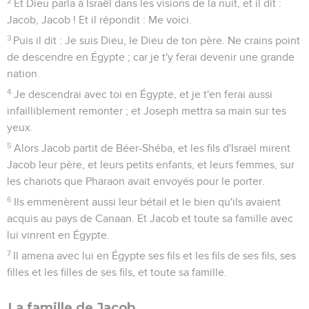
2
Et Dieu parla à Israël dans les visions de la nuit, et il dit :
Jacob, Jacob ! Et il répondit : Me voici.
3
Puis il dit : Je suis Dieu, le Dieu de ton père. Ne crains point
de descendre en Égypte ; car je t'y ferai devenir une grande
nation.
4
Je descendrai avec toi en Égypte, et je t'en ferai aussi
infailliblement remonter ; et Joseph mettra sa main sur tes
yeux.
5
Alors Jacob partit de Béer-Shéba, et les fils d'Israël mirent
Jacob leur père, et leurs petits enfants, et leurs femmes, sur
les chariots que Pharaon avait envoyés pour le porter.
6
Ils emmenèrent aussi leur bétail et le bien qu'ils avaient
acquis au pays de Canaan. Et Jacob et toute sa famille avec
lui vinrent en Égypte.
7
Il amena avec lui en Égypte ses fils et les fils de ses fils, ses
filles et les filles de ses fils, et toute sa famille.
La famille de Jacob