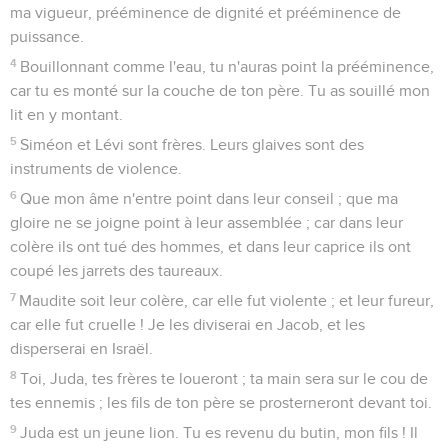
ma vigueur, prééminence de dignité et prééminence de
puissance.
4
Bouillonnant comme l'eau, tu n'auras point la prééminence,
car tu es monté sur la couche de ton père. Tu as souillé mon
lit en y montant.
5
Siméon et Lévi sont frères. Leurs glaives sont des
instruments de violence.
6
Que mon âme n'entre point dans leur conseil ; que ma
gloire ne se joigne point à leur assemblée ; car dans leur
colère ils ont tué des hommes, et dans leur caprice ils ont
coupé les jarrets des taureaux.
7
Maudite soit leur colère, car elle fut violente ; et leur fureur,
car elle fut cruelle ! Je les diviserai en Jacob, et les
disperserai en Israël.
8
Toi, Juda, tes frères te loueront ; ta main sera sur le cou de
tes ennemis ; les fils de ton père se prosterneront devant toi.
9
Juda est un jeune lion. Tu es revenu du butin, mon fils ! Il