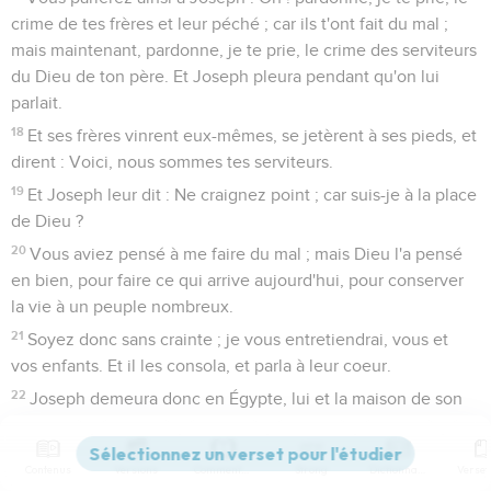
crime de tes frères et leur péché ; car ils t'ont fait du mal ;
mais maintenant, pardonne, je te prie, le crime des serviteurs
du Dieu de ton père. Et Joseph pleura pendant qu'on lui
parlait.
18
Et ses frères vinrent eux-mêmes, se jetèrent à ses pieds, et
dirent : Voici, nous sommes tes serviteurs.
19
Et Joseph leur dit : Ne craignez point ; car suis-je à la place
de Dieu ?
20
Vous aviez pensé à me faire du mal ; mais Dieu l'a pensé
en bien, pour faire ce qui arrive aujourd'hui, pour conserver
la vie à un peuple nombreux.
21
Soyez donc sans crainte ; je vous entretiendrai, vous et
vos enfants. Et il les consola, et parla à leur coeur.
22
Joseph demeura donc en Égypte, lui et la maison de son
père, et il vécut cent dix ans.
23
Et Joseph vit les enfants d'Éphraïm jusqu'à la troisième
Contenus
Versions
Commentaires
Strong
Dictionnaire
génération. Les enfants de Makir, fils de Manassé, naquirent