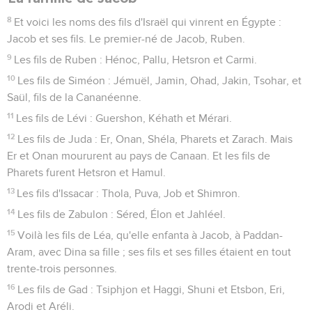
8
Et voici les noms des fils d'Israël qui vinrent en Égypte :
Jacob et ses fils. Le premier-né de Jacob, Ruben.
9
Les fils de Ruben : Hénoc, Pallu, Hetsron et Carmi.
10
Les fils de Siméon : Jémuël, Jamin, Ohad, Jakin, Tsohar, et
Saül, fils de la Cananéenne.
11
Les fils de Lévi : Guershon, Kéhath et Mérari.
12
Les fils de Juda : Er, Onan, Shéla, Pharets et Zarach. Mais
Er et Onan moururent au pays de Canaan. Et les fils de
Pharets furent Hetsron et Hamul.
13
Les fils d'Issacar : Thola, Puva, Job et Shimron.
14
Les fils de Zabulon : Séred, Élon et Jahléel.
15
Voilà les fils de Léa, qu'elle enfanta à Jacob, à Paddan-
Aram, avec Dina sa fille ; ses fils et ses filles étaient en tout
trente-trois personnes.
16
Les fils de Gad : Tsiphjon et Haggi, Shuni et Etsbon, Eri,
Arodi et Aréli.