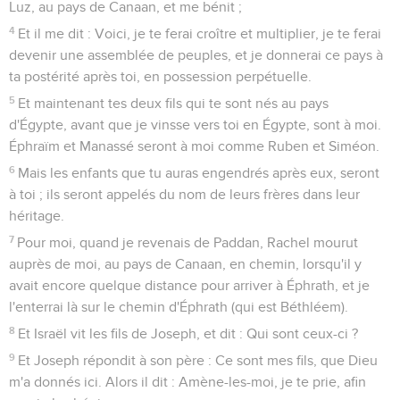
Luz, au pays de Canaan, et me bénit ;
4
Et il me dit : Voici, je te ferai croître et multiplier, je te ferai
devenir une assemblée de peuples, et je donnerai ce pays à
ta postérité après toi, en possession perpétuelle.
5
Et maintenant tes deux fils qui te sont nés au pays
d'Égypte, avant que je vinsse vers toi en Égypte, sont à moi.
Éphraïm et Manassé seront à moi comme Ruben et Siméon.
6
Mais les enfants que tu auras engendrés après eux, seront
à toi ; ils seront appelés du nom de leurs frères dans leur
héritage.
7
Pour moi, quand je revenais de Paddan, Rachel mourut
auprès de moi, au pays de Canaan, en chemin, lorsqu'il y
avait encore quelque distance pour arriver à Éphrath, et je
l'enterrai là sur le chemin d'Éphrath (qui est Béthléem).
8
Et Israël vit les fils de Joseph, et dit : Qui sont ceux-ci ?
9
Et Joseph répondit à son père : Ce sont mes fils, que Dieu
m'a donnés ici. Alors il dit : Amène-les-moi, je te prie, afin