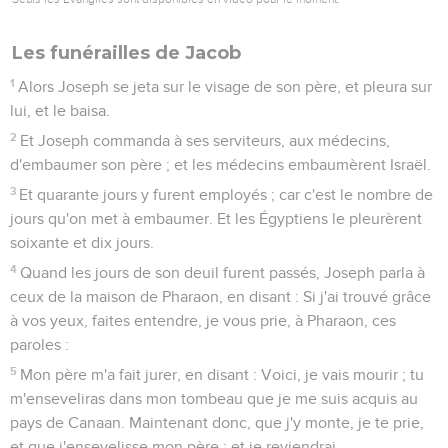
Les funérailles de Jacob
1
Alors Joseph se jeta sur le visage de son père, et pleura sur
lui, et le baisa.
2
Et Joseph commanda à ses serviteurs, aux médecins,
d'embaumer son père ; et les médecins embaumèrent Israël.
3
Et quarante jours y furent employés ; car c'est le nombre de
jours qu'on met à embaumer. Et les Égyptiens le pleurèrent
soixante et dix jours.
4
Quand les jours de son deuil furent passés, Joseph parla à
ceux de la maison de Pharaon, en disant : Si j'ai trouvé grâce
à vos yeux, faites entendre, je vous prie, à Pharaon, ces
paroles :
5
Mon père m'a fait jurer, en disant : Voici, je vais mourir ; tu
m'enseveliras dans mon tombeau que je me suis acquis au
pays de Canaan. Maintenant donc, que j'y monte, je te prie,
et que j'ensevelisse mon père ; et je reviendrai.