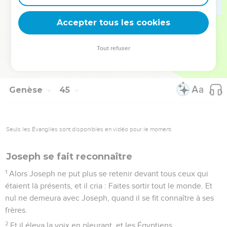
33
Maintenant donc, que ton serviteur demeure, je te prie,
esclave de mon seigneur au lieu du jeune homme, et que
Accepter tous les cookies
celui-ci remonte avec ses frères.
34
Car comment remonterais-je vers mon père, si le jeune
Tout refuser
homme n'est avec moi ? Ah ! que je ne voie point l'affliction
de mon père !
Genèse
45
Seuls les Évangiles sont disponibles en vidéo pour le moment.
Joseph se fait reconnaître
1
Alors Joseph ne put plus se retenir devant tous ceux qui
étaient là présents, et il cria : Faites sortir tout le monde. Et
nul ne demeura avec Joseph, quand il se fit connaître à ses
frères.
2
Et il éleva la voix en pleurant, et les Égyptiens