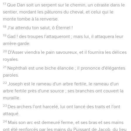
17
Que Dan soit un serpent sur le chemin, un céraste dans le
sentier, mordant les pâturons du cheval, et celui qui le
monte tombe à la renverse.
18
J'ai attendu ton salut, ô Éternel !
19
Gad ! des troupes l'attaqueront ; mais lui, il attaquera leur
arrière-garde.
20
D'Asser viendra le pain savoureux, et il fournira les délices
royales.
21
Nephthali est une biche élancée ; il prononce d'élégantes
paroles.
22
Joseph est le rameau d'un arbre fertile, le rameau d'un
arbre fertile près d'une source ; ses branches ont couvert la
muraille.
23
Des archers l'ont harcelé, lui ont lancé des traits et l'ont
attaqué.
24
Mais son arc est demeuré ferme, et ses bras et ses mains
ont été renforcés par les mains du Puissant de Jacob, du lieu