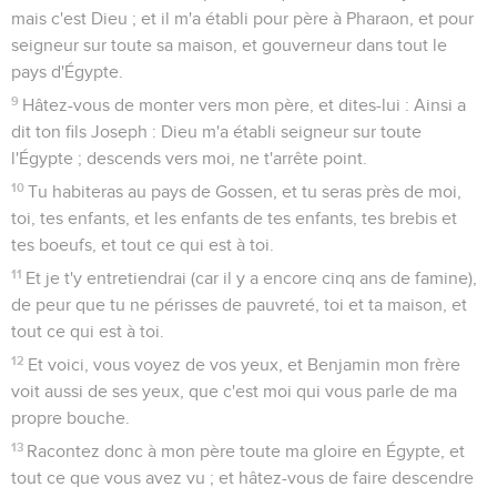
mais c'est Dieu ; et il m'a établi pour père à Pharaon, et pour
seigneur sur toute sa maison, et gouverneur dans tout le
pays d'Égypte.
9
Hâtez-vous de monter vers mon père, et dites-lui : Ainsi a
dit ton fils Joseph : Dieu m'a établi seigneur sur toute
l'Égypte ; descends vers moi, ne t'arrête point.
10
Tu habiteras au pays de Gossen, et tu seras près de moi,
toi, tes enfants, et les enfants de tes enfants, tes brebis et
tes boeufs, et tout ce qui est à toi.
11
Et je t'y entretiendrai (car il y a encore cinq ans de famine),
de peur que tu ne périsses de pauvreté, toi et ta maison, et
tout ce qui est à toi.
12
Et voici, vous voyez de vos yeux, et Benjamin mon frère
voit aussi de ses yeux, que c'est moi qui vous parle de ma
propre bouche.
13
Racontez donc à mon père toute ma gloire en Égypte, et
tout ce que vous avez vu ; et hâtez-vous de faire descendre