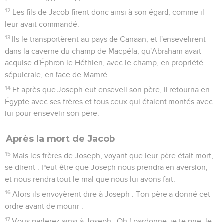
12
Les fils de Jacob firent donc ainsi à son égard, comme il
leur avait commandé.
13
Ils le transportèrent au pays de Canaan, et l'ensevelirent
dans la caverne du champ de Macpéla, qu'Abraham avait
acquise d'Éphron le Héthien, avec le champ, en propriété
sépulcrale, en face de Mamré.
14
Et après que Joseph eut enseveli son père, il retourna en
Égypte avec ses frères et tous ceux qui étaient montés avec
lui pour ensevelir son père.
Après la mort de Jacob
15
Mais les frères de Joseph, voyant que leur père était mort,
se dirent : Peut-être que Joseph nous prendra en aversion,
et nous rendra tout le mal que nous lui avons fait.
16
Alors ils envoyèrent dire à Joseph : Ton père a donné cet
ordre avant de mourir :
17
Vous parlerez ainsi à Joseph : Oh ! pardonne, je te prie, le