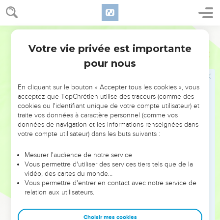
ma femme m'a enfanté deux fils ;
28
L'un s'en est allé d'auprès de moi ; et j'ai dit :
Ostervald
Certainement, il a été déchiré ; et je ne l'ai point revu jusqu'à
présent.
Votre vie privée est importante
Genèse
44
29
Si vous ôtez aussi celui-ci de ma présence, et qu'il lui
pour nous
arrive malheur, vous ferez descendre mes cheveux blancs
avec douleur au Sépulcre.
En cliquant sur le bouton « Accepter tous les cookies », vous
acceptez que TopChrétien utilise des traceurs (comme des
30
Et maintenant, quand je viendrai vers ton serviteur mon
cookies ou l'identifiant unique de votre compte utilisateur) et
père, si le jeune homme, dont l'âme est liée à son âme, n'est
traite vos données à caractère personnel (comme vos
pas avec nous,
données de navigation et les informations renseignées dans
votre compte utilisateur) dans les buts suivants :
31
Il arrivera que, dès qu'il verra que le jeune homme n'y est
point, il mourra. Et tes serviteurs feront descendre avec
Mesurer l'audience de notre service
douleur les cheveux blancs de ton serviteur notre père au
Vous permettre d'utiliser des services tiers tels que de la
Sépulcre.
vidéo, des cartes du monde…
Vous permettre d'entrer en contact avec notre service de
32
Car ton serviteur a répondu du jeune homme, en le
relation aux utilisateurs.
prenant à mon père ; et il a dit : Si je ne te le ramène, je serai
coupable envers mon père à toujours.
Choisir mes cookies