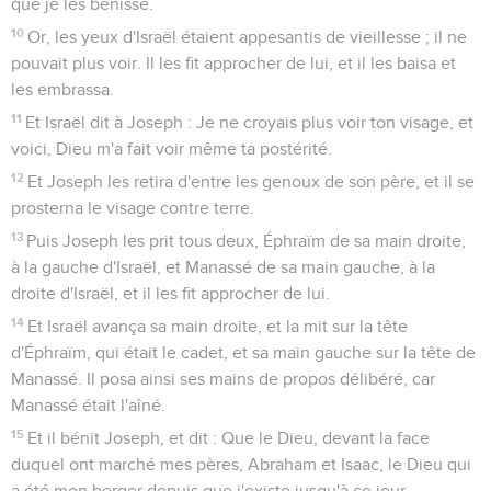
que je les bénisse.
10
Or, les yeux d'Israël étaient appesantis de vieillesse ; il ne
pouvait plus voir. Il les fit approcher de lui, et il les baisa et
les embrassa.
11
Et Israël dit à Joseph : Je ne croyais plus voir ton visage, et
voici, Dieu m'a fait voir même ta postérité.
12
Et Joseph les retira d'entre les genoux de son père, et il se
prosterna le visage contre terre.
13
Puis Joseph les prit tous deux, Éphraïm de sa main droite,
à la gauche d'Israël, et Manassé de sa main gauche, à la
droite d'Israël, et il les fit approcher de lui.
14
Et Israël avança sa main droite, et la mit sur la tête
d'Éphraïm, qui était le cadet, et sa main gauche sur la tête de
Manassé. Il posa ainsi ses mains de propos délibéré, car
Manassé était l'aîné.
15
Et il bénit Joseph, et dit : Que le Dieu, devant la face
duquel ont marché mes pères, Abraham et Isaac, le Dieu qui
a été mon berger depuis que j'existe jusqu'à ce jour,