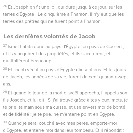
26
Et Joseph en fit une loi, qui dure jusqu'à ce jour, sur les
terres d'Égypte : Le cinquième à Pharaon. Il n'y eut que les
terres des prêtres qui ne furent point à Pharaon.
Les dernières volontés de Jacob
27
Israël habita donc au pays d'Égypte, au pays de Gossen ;
et ils y acquirent des propriétés, et ils s'accrurent, et
multiplièrent beaucoup.
28
Et Jacob vécut au pays d'Égypte dix-sept ans. Et les jours
de Jacob, les années de sa vie, furent de cent quarante-sept
ans.
29
Et quand le jour de la mort d'Israël approcha, il appela son
fils Joseph, et lui dit : Si j'ai trouvé grâce à tes y eux, mets, je
te prie, ta main sous ma cuisse, et use envers moi de bonté
et de fidélité : je te prie, ne m'enterre point en Égypte.
30
Quand je serai couché avec mes pères, emporte-moi
d'Égypte, et enterre-moi dans leur tombeau. Et il répondit :