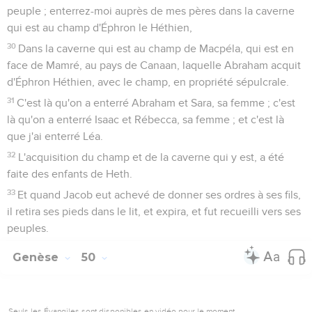
peuple ; enterrez-moi auprès de mes pères dans la caverne
qui est au champ d'Éphron le Héthien,
30
Dans la caverne qui est au champ de Macpéla, qui est en
face de Mamré, au pays de Canaan, laquelle Abraham acquit
d'Éphron Héthien, avec le champ, en propriété sépulcrale.
31
C'est là qu'on a enterré Abraham et Sara, sa femme ; c'est
là qu'on a enterré Isaac et Rébecca, sa femme ; et c'est là
que j'ai enterré Léa.
32
L'acquisition du champ et de la caverne qui y est, a été
faite des enfants de Heth.
33
Et quand Jacob eut achevé de donner ses ordres à ses fils,
il retira ses pieds dans le lit, et expira, et fut recueilli vers ses
peuples.
Genèse
50
Seuls les Évangiles sont disponibles en vidéo pour le moment.