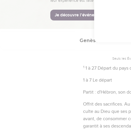
Genèse
46
Seuls les É
1
1 à 27
Départ du pays 
1 à 7
Le départ
Partit
: d'Hébron, son d
Offrit des sacrifices
. Au
culte au Dieu que ses 
avant, de consommer ce p
garantit à ses descenda