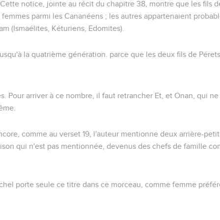
 Cette notice, jointe au récit du chapitre 38, montre que les fils 
 femmes parmi les Cananéens ; les autres appartenaient probabl
am (Ismaélites, Kéturiens, Edomites).
jusqu'à la quatrième génération. parce que les deux fils de Péret
es
. Pour arriver à ce nombre, il faut retrancher Et, et Onan, qui n
même.
 encore, comme au verset 19, l'auteur mentionne deux arrière-petit
aison qui n'est pas mentionnée, devenus des chefs de famille co
achel porte seule ce titre dans ce morceau, comme femme préfér