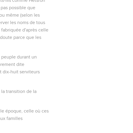
tits-fils comme Hetsron
st pas possible que
, ou même (selon les
nserver les noms de tous
 fabriquée d'après celle
 doute parce que les
n peuple durant un
oprement dite
 dix-huit serviteurs
a transition de la
lle époque, celle où ces
aux familles