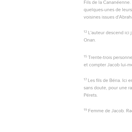
Fils de la Cananéenne
.
quelques-unes de leurs
voisines issues d'Abrah
12
L'auteur descend ici 
Onan.
15
Trente-trois personn
et compter Jacob lui-
17
Les fils de Béria
. Ici
sans doute, pour une r
Pérets.
19
Femme de Jacob
. R