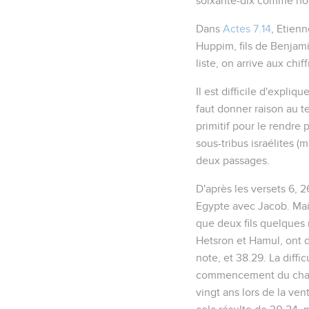
soixante-dix comme nom
Dans
Actes 7.14
, Etien
Huppim, fils de Benjami
liste, on arrive aux chi
Il est difficile d'expli
faut donner raison au t
primitif pour le rendre
sous-tribus israélites (
m
deux passages.
D'après les versets 6, 
Egypte avec Jacob. Mais
que deux fils quelques 
Hetsron et Hamul, ont d
note, et
38.29
. La diff
commencement du chapit
vingt ans lors de la ve