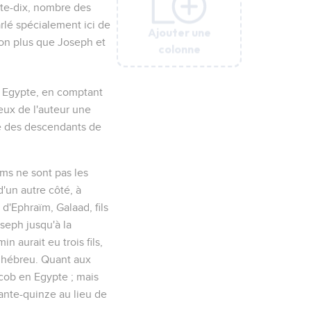
nte-dix, nombre des
rlé spécialement ici de
Ajouter une
Ajouter une
Ajouter une
Ajouter une
Ajouter une
non plus que Joseph et
colonne
colonne
colonne
colonne
colonne
en Egypte, en comptant
eux de l'auteur une
e des descendants de
ms ne sont pas les
'un autre côté, à
d'Ephraïm, Galaad, fils
seph jusqu'à la
 aurait eu trois fils,
xte hébreu. Quant aux
cob en Egypte ; mais
ixante-quinze au lieu de