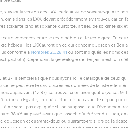
bre total.
ne, suivant la version des LXX, parle aussi de soixante-quinze p
n, omis dans les LXX, devait précédemment s'y trouver, car en f
ffres soixante-cinq et soixante-quatorze, ait lieu de soixante-six e
quer ces divergences entre le texte hébreu et le texte grec. En ces 
exte hébreu ; les LXX auront en ce qui concerne Joseph et Benja
 plus conforme à
Nombres 26.28-41
où sont indiqués les noms des
ischpachoth
). Cependant la généalogie de Benjamin est loin d'ê
26 et 27, il semblerait que nous ayons ici le catalogue de ceux q
 ce ne peut être le cas, d'après les données de la liste elle-mêm
mois auparavant (
42.37
), se trouve ici en avoir quatre (verset 9). 
û naître en Egypte, leur père étant né peu avant le départ pour
iculté ne serait pas expliquée si l'on supposait que l'événement r
re 38 s'était passé avant que Joseph eût été vendu. Juda, en ef
nte de Joseph et quarante-deux ou quarante-trois lors de la de