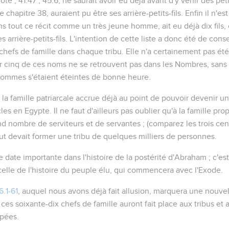
note ;
41.47 ; 45.6
, ne saurait avoir eu déjà avant d'y venir des pe
e chapitre 38, auraient pu être ses arrière-petits-fils. Enfin il n'e
ns tout ce récit comme un très jeune homme, ait eu déjà dix fils
des arrière-petits-fils. L'intention de cette liste a donc été de co
hefs de famille dans chaque tribu. Elle n'a certainement pas été
r cinq de ces noms ne se retrouvent pas dans les Nombres, sans
 hommes s'étaient éteintes de bonne heure.
 la famille patriarcale accrue déjà au point de pouvoir devenir u
es en Egypte. Il ne faut d'ailleurs pas oublier qu'à la famille pr
nd nombre de serviteurs et de servantes ; (comparez les trois cent
out devait former une tribu de quelques milliers de personnes.
te importante dans l'histoire de la postérité d'Abraham ; c'est l
celle de l'histoire du peuple élu, qui commencera avec l'Exode.
.1-61
, auquel nous avons déjà fait allusion, marquera une nouve
ces soixante-dix chefs de famille auront fait place aux tribus et 
pées.