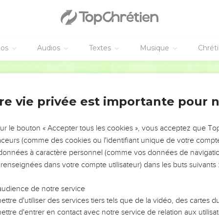
blement sicles ; comparez
20.16
, note.
éos
Audios
Textes
Musique
Chrét
Bible annotée
 reproches...
Joseph pense aux récriminations qu'ils pourraient s
elant leur conduite passée. On a traduit aussi :
N'ayez pas peur
re vie privée est importante pour 
 ils n'avaient rien à redouter en route.
anaan
sur le bouton « Accepter tous les cookies », vous acceptez que T
traceurs (comme des cookies ou l'identifiant unique de votre compte 
Le premier mouvement de joie est subitement arrêté par le senti
s données à caractère personnel (comme vos données de navigatio
 en défaillance.
 renseignées dans votre compte utilisateur) dans les buts suivants 
r les fils de Jacob de devoir dévoiler eux-mêmes à leur père le
audience de notre service
ttre d'utiliser des services tiers tels que de la vidéo, des cartes
ttre d'entrer en contact avec notre service de relation aux utilisat
suffit ; Joseph vit ; ma décision est prise !