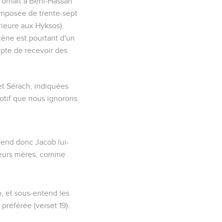
 ornait à Béni-Hassan
omposée de trente-sept
ieure aux Hyksos).
cène est pourtant d'un
ypte de recevoir des
 et Sérach, indiquées
motif que nous ignorons.
rend donc Jacob lui-
s leurs mères, comme
b, et sous-entend les
préférée (verset 19).