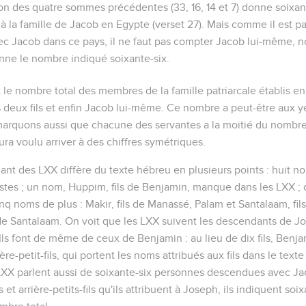
tion des quatre sommes précédentes (33, 16, 14 et 7) donne soixa
 la famille de Jacob en Egypte (verset 27). Mais comme il est pa
ec Jacob
dans ce pays, il ne faut pas compter Jacob lui-même, 
donne le nombre indiqué soixante-six.
t le nombre total des membres de la famille patriarcale établis 
s deux fils et enfin Jacob lui-même. Ce nombre a peut-être aux y
arquons aussi que chacune des servantes a la moitié du nombr
ura voulu arriver à des chiffres symétriques.
t des LXX diffère du texte hébreu en plusieurs points : huit no
tes ; un nom, Huppim, fils de Benjamin, manque dans les LXX ; d
q noms de plus : Makir, fils de Manassé, Palam et Santalaam, fils 
 de Santalaam. On voit que les LXX suivent les descendants de Jo
s font de même de ceux de Benjamin : au lieu de dix fils, Benjamin
rière-petit-fils, qui portent les noms attribués aux fils dans le te
LXX parlent aussi de soixante-six personnes descendues avec Ja
s et arrière-petits-fils qu'ils attribuent à Joseph, ils indiquent so