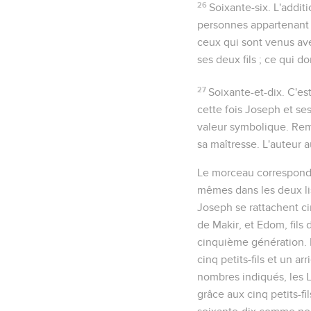
26
Soixante-six
. L'addi
personnes appartenant à
ceux qui sont
venus av
ses deux fils ; ce qui 
27
Soixante-et-dix
. C'es
cette fois Joseph et se
valeur symbolique. Rem
sa maîtresse. L'auteur a
Le morceau correspondan
mêmes dans les deux lis
Joseph se rattachent cin
de Makir, et Edom, fils
cinquième génération. Il
cinq petits-fils et un ar
nombres indiqués, les 
grâce aux cinq petits-fil