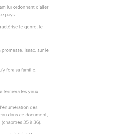
ham lui ordonnant d'aller
ce pays.
ractérise le genre, le
a promesse. Isaac, sur le
y fera sa famille.
e fermera les yeux
.
i l'énumération des
rceau dans ce document,
 (chapitres 35 à 36).