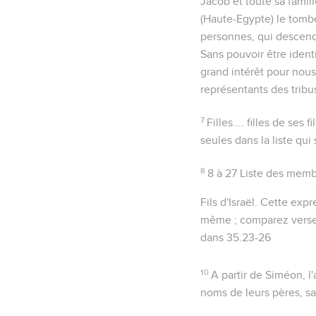
Jacob et toute sa famille
(Haute-Egypte) le tomb
personnes, qui descend
Sans pouvoir être ident
grand intérêt pour nous
représentants des tribu
7
Filles.... filles de ses fi
seules dans la liste qui
8
8 à 27
Liste des membr
Fils d'Israël
. Cette expr
même ; comparez verse
dans
35.23-26
10
A partir de Siméon, l
noms de leurs pères, sa