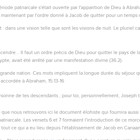
période patriarcale s'était ouverte par l'apparition de Dieu à Abra
t maintenant par l'ordre donné à Jacob de quitter pour un temps 
t
: dans une vision telle que sont les visions de nuit. Le pluriel ca
cendre...
Il faut un ordre précis de Dieu pour quitter le pays de l
gypte, avait été arrêté par une manifestation divine (
36.2
).
e grande nation
. Ces mots impliquent la longue durée du séjour qu'
n accordée à Abraham,
15.13-16
ersonne de tes descendants ; pour toi, personnellement,
Joseph t
r que nous retrouvons ici le document élohiste qui fournira auss
atriarcale. Les versets 6 et 7 formaient l'introduction de ce mo
e tout ce qui a eu lieu depuis l'établissement de Jacob en Canaan