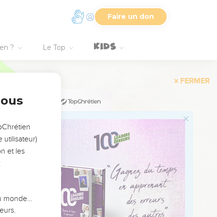
Faire un don
ien ?
Le Top
'adresser
... Mais cette injonction
nous
opChrétien
utilisateur)
ment poignant que cela
n et les
:
ur mensonge précédent à
 du monde…
eurs.