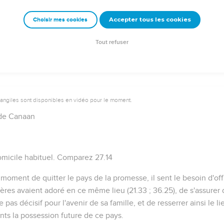
Accepter tous les cookies
Choisir mes cookies
Autres ressources sur theotex.org, contact theotex@gmail.com
Tout refuser
vangiles sont disponibles en vidéo pour le moment.
de Canaan
omicile habituel. Comparez
27.14
 moment de quitter le pays de la promesse, il sent le besoin d'off
pères avaient adoré en ce même lieu (
21.33 ; 36.25
), de s'assure
as décisif pour l'avenir de sa famille, et de resserrer ainsi le lie
nts la possession future de ce pays.