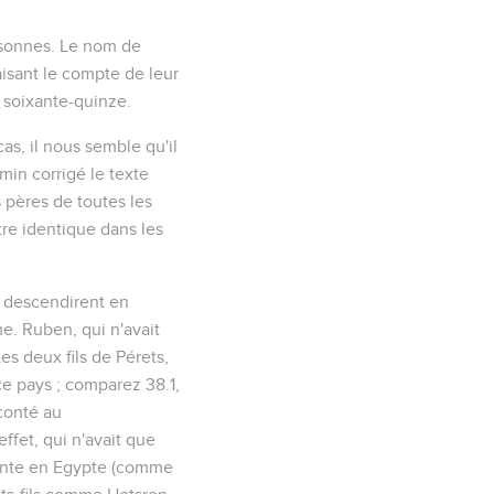
ersonnes. Le nom de
aisant le compte de leur
t soixante-quinze.
cas, il nous semble qu'il
min corrigé le texte
 pères de toutes les
tre identique dans les
ui descendirent en
e. Ruben, qui n'avait
Les deux fils de Pérets,
 ce pays ; comparez
38.1
,
aconté au
fet, qui n'avait que
scente en Egypte (comme