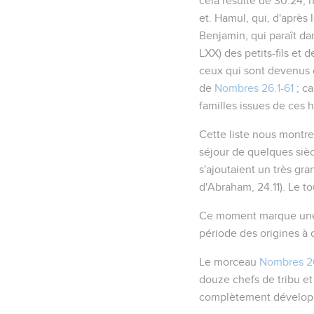
cela résulte de
30.24
, 
et. Hamul, qui, d'après l
Benjamin, qui paraît da
LXX) des petits-fils et 
ceux qui sont devenus c
de
Nombres 26.1-61
; ca
familles issues de ces
Cette liste nous montre
séjour de quelques siècl
s'ajoutaient un très gra
d'Abraham,
24.11
). Le t
Ce moment marque une da
période des origines à 
Le morceau
Nombres 26
douze chefs de tribu et 
complètement dévelop