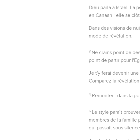
Dieu parla à Israël
. La 
en Canaan ; elle se clô
Dans des visions de nui
mode de révélation.
3
Ne crains point de des
point de partir pour l'E
Je t'y ferai devenir un
Comparez la révélatio
4
Remonter
: dans la p
6
Le style paraît prouve
membres de la famille p
qui passait sous silenc