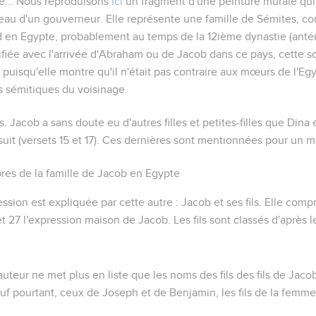
...
Nous reproduisons
ici
un fragment d'une peinture murale qui
eau d'un gouverneur. Elle représente une famille de Sémites, c
 en Egypte, probablement au temps de la 12ième dynastie (antér
ifiée avec l'arrivée d'Abraham ou de Jacob dans ce pays, cette s
 puisqu'elle montre qu'il n'était pas contraire aux mœurs de l'Eg
s sémitiques du voisinage.
ls
. Jacob a sans doute eu d'autres filles et petites-filles que Dina
 suit (versets 15 et 17). Ces dernières sont mentionnées pour un 
es de la famille de Jacob en Egypte
ession est expliquée par cette autre :
Jacob et ses fils
. Elle comp
t 27 l'expression
maison de Jacob
. Les fils sont classés d'aprè
'auteur ne met plus en liste que les noms des fils des fils de Jaco
uf pourtant, ceux de Joseph et de Benjamin, les fils de la femme 