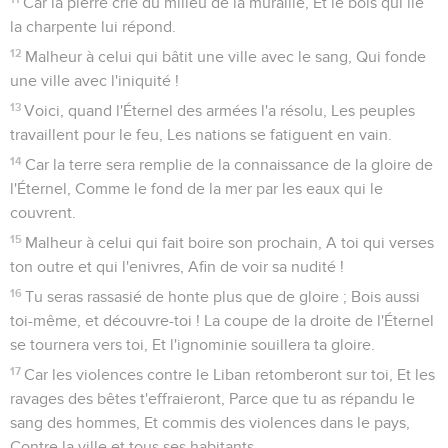
Car la pierre crie du milieu de la muraille, Et le bois qui lie
la charpente lui répond.
12
Malheur à celui qui bâtit une ville avec le sang, Qui fonde
une ville avec l'iniquité !
13
Voici, quand l'Éternel des armées l'a résolu, Les peuples
travaillent pour le feu, Les nations se fatiguent en vain.
14
Car la terre sera remplie de la connaissance de la gloire de
l'Éternel, Comme le fond de la mer par les eaux qui le
couvrent.
15
Malheur à celui qui fait boire son prochain, A toi qui verses
ton outre et qui l'enivres, Afin de voir sa nudité !
16
Tu seras rassasié de honte plus que de gloire ; Bois aussi
toi-même, et découvre-toi ! La coupe de la droite de l'Éternel
se tournera vers toi, Et l'ignominie souillera ta gloire.
17
Car les violences contre le Liban retomberont sur toi, Et les
ravages des bêtes t'effraieront, Parce que tu as répandu le
sang des hommes, Et commis des violences dans le pays,
Contre la ville et tous ses habitants.