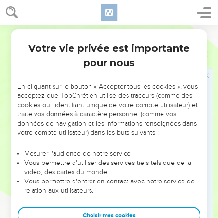
7
(2 : 8) C'en est fait : elle est mise à nu, elle est emmenée ;
Ses servantes gémissent comme des colombes, Et se
frappent la poitrine.
Segond 1910
8
(2 : 9) Ninive était jadis comme un réservoir plein d'eau....
Votre vie privée est importante
Nahum
2
Les voilà qui fuient.... Arrêtez ! arrêtez !... Mais nul ne se
pour nous
retourne....
9
(2 : 10) Pillez l'argent ! pillez l'or ! Il y a des trésors sans fin,
En cliquant sur le bouton « Accepter tous les cookies », vous
Des richesses en objets précieux de toutes espèce.
acceptez que TopChrétien utilise des traceurs (comme des
10
cookies ou l'identifiant unique de votre compte utilisateur) et
(2 : 11) On pille, on dévaste, on ravage ! Et les coeurs sont
traite vos données à caractère personnel (comme vos
abattus, Les genoux chancellent, Tous les reins souffrent,
données de navigation et les informations renseignées dans
Tous les visages pâlissent.
votre compte utilisateur) dans les buts suivants :
11
(2 : 12) Qu'est devenu ce repaire de lions, Ce pâturage des
Mesurer l'audience de notre service
lionceaux, Où se retiraient le lion, la lionne, le petit du lion,
Vous permettre d'utiliser des services tiers tels que de la
Sans qu'il y eût personne pour les troubler ?
vidéo, des cartes du monde…
Vous permettre d'entrer en contact avec notre service de
Ninive est comme un lion vaincu
relation aux utilisateurs.
12
(2 : 13) Le lion déchirait pour ses petits, Étranglait pour ses
Choisir mes cookies