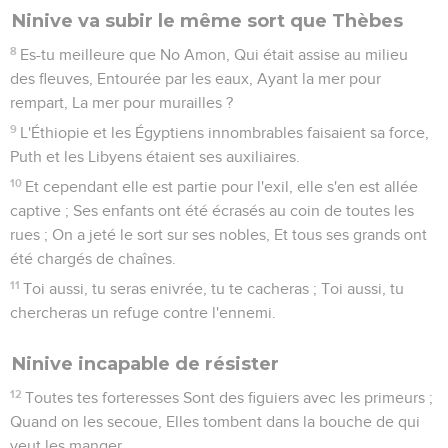
Ninive va subir le même sort que Thèbes
8
Es-tu meilleure que No Amon, Qui était assise au milieu
des fleuves, Entourée par les eaux, Ayant la mer pour
rempart, La mer pour murailles ?
9
L'Éthiopie et les Égyptiens innombrables faisaient sa force,
Puth et les Libyens étaient ses auxiliaires.
10
Et cependant elle est partie pour l'exil, elle s'en est allée
captive ; Ses enfants ont été écrasés au coin de toutes les
rues ; On a jeté le sort sur ses nobles, Et tous ses grands ont
été chargés de chaînes.
11
Toi aussi, tu seras enivrée, tu te cacheras ; Toi aussi, tu
chercheras un refuge contre l'ennemi.
Ninive incapable de résister
12
Toutes tes forteresses Sont des figuiers avec les primeurs ;
Quand on les secoue, Elles tombent dans la bouche de qui
veut les manger.