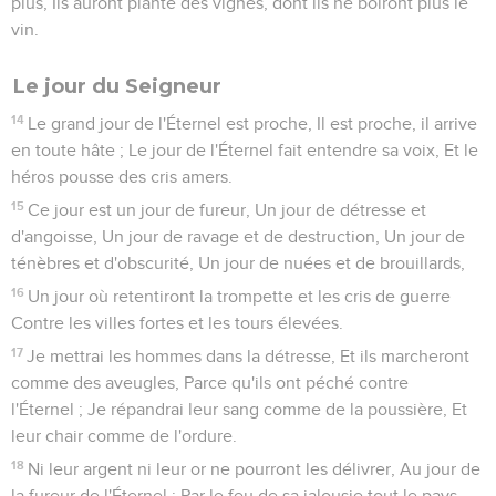
plus, Ils auront planté des vignes, dont ils ne boiront plus le
vin.
Le jour du Seigneur
14
Le grand jour de l'Éternel est proche, Il est proche, il arrive
en toute hâte ; Le jour de l'Éternel fait entendre sa voix, Et le
héros pousse des cris amers.
15
Ce jour est un jour de fureur, Un jour de détresse et
d'angoisse, Un jour de ravage et de destruction, Un jour de
ténèbres et d'obscurité, Un jour de nuées et de brouillards,
16
Un jour où retentiront la trompette et les cris de guerre
Contre les villes fortes et les tours élevées.
17
Je mettrai les hommes dans la détresse, Et ils marcheront
comme des aveugles, Parce qu'ils ont péché contre
l'Éternel ; Je répandrai leur sang comme de la poussière, Et
leur chair comme de l'ordure.
18
Ni leur argent ni leur or ne pourront les délivrer, Au jour de
la fureur de l'Éternel ; Par le feu de sa jalousie tout le pays