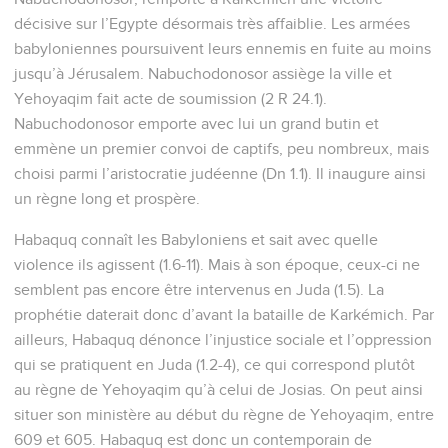
décisive sur l’Egypte désormais très affaiblie. Les armées
babyloniennes poursuivent leurs ennemis en fuite au moins
jusqu’à Jérusalem. Nabuchodonosor assiège la ville et
Yehoyaqim fait acte de soumission (2 R 24.1).
Nabuchodonosor emporte avec lui un grand butin et
emmène un premier convoi de captifs, peu nombreux, mais
choisi parmi l’aristocratie judéenne (Dn 1.1). Il inaugure ainsi
un règne long et prospère.
Habaquq connaît les Babyloniens et sait avec quelle
violence ils agissent (1.6-11). Mais à son époque, ceux-ci ne
semblent pas encore être intervenus en Juda (1.5). La
prophétie daterait donc d’avant la bataille de Karkémich. Par
ailleurs, Habaquq dénonce l’injustice sociale et l’oppression
qui se pratiquent en Juda (1.2-4), ce qui correspond plutôt
au règne de Yehoyaqim qu’à celui de Josias. On peut ainsi
situer son ministère au début du règne de Yehoyaqim, entre
609 et 605. Habaquq est donc un contemporain de