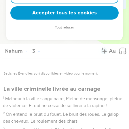
lionnes ; Il remplissait de proie ses antres, De dépouilles ses
repaires.
Accepter tous les cookies
13
(2 : 14) Voici, j'en veux à toi, dit l'Éternel des armées ; Je
réduirai tes chars en fumée, L'épée dévorera tes lionceaux,
Tout refuser
J'arracherai du pays ta proie, Et l'on n'entendra plus la voix
de tes messagers.
Nahum
3
Seuls les Évangiles sont disponibles en vidéo pour le moment.
La ville criminelle livrée au carnage
1
Malheur à la ville sanguinaire, Pleine de mensonge, pleine
de violence, Et qui ne cesse de se livrer à la rapine !...
2
On entend le bruit du fouet, Le bruit des roues, Le galop
des chevaux, Le roulement des chars.
3