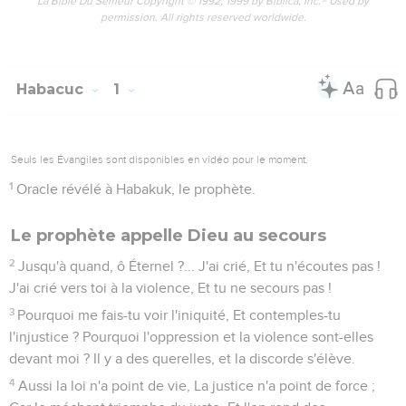
La Bible Du Semeur Copyright © 1992, 1999 by Biblica, Inc.® Used by
permission. All rights reserved worldwide.
Habacuc
1
Seuls les Évangiles sont disponibles en vidéo pour le moment.
1
Oracle révélé à Habakuk, le prophète.
Le prophète appelle Dieu au secours
2
Jusqu'à quand, ô Éternel ?... J'ai crié, Et tu n'écoutes pas !
J'ai crié vers toi à la violence, Et tu ne secours pas !
3
Pourquoi me fais-tu voir l'iniquité, Et contemples-tu
l'injustice ? Pourquoi l'oppression et la violence sont-elles
devant moi ? Il y a des querelles, et la discorde s'élève.
4
Aussi la loi n'a point de vie, La justice n'a point de force ;