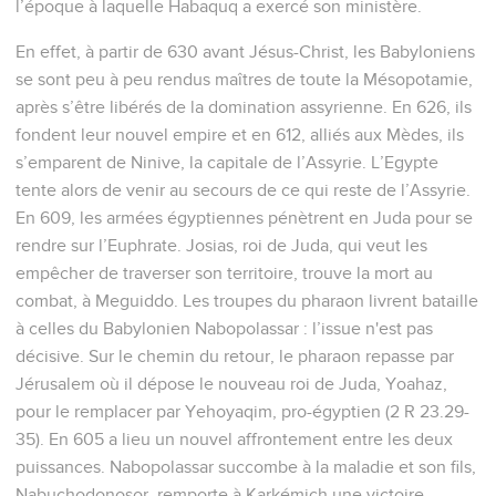
l’époque à laquelle Habaquq a exercé son ministère.
En effet, à partir de 630 avant Jésus-Christ, les Babyloniens
se sont peu à peu rendus maîtres de toute la Mésopotamie,
après s’être libérés de la domination assyrienne. En 626, ils
fondent leur nouvel empire et en 612, alliés aux Mèdes, ils
s’emparent de Ninive, la capitale de l’Assyrie. L’Egypte
tente alors de venir au secours de ce qui reste de l’Assyrie.
En 609, les armées égyptiennes pénètrent en Juda pour se
rendre sur l’Euphrate. Josias, roi de Juda, qui veut les
empêcher de traverser son territoire, trouve la mort au
combat, à Meguiddo. Les troupes du pharaon livrent bataille
à celles du Babylonien Nabopolassar : l’issue n'est pas
décisive. Sur le chemin du retour, le pharaon repasse par
Jérusalem où il dépose le nouveau roi de Juda, Yoahaz,
pour le remplacer par Yehoyaqim, pro-égyptien (2 R 23.29-
35). En 605 a lieu un nouvel affrontement entre les deux
puissances. Nabopolassar succombe à la maladie et son fils,
Nabuchodonosor, remporte à Karkémich une victoire