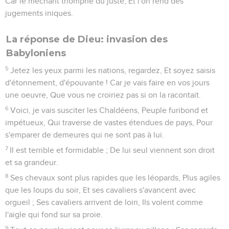
Car le méchant triomphe du juste, Et l'on rend des
jugements iniques.
La réponse de Dieu: invasion des
Babyloniens
5
Jetez les yeux parmi les nations, regardez, Et soyez saisis
d'étonnement, d'épouvante ! Car je vais faire en vos jours
une oeuvre, Que vous ne croiriez pas si on la racontait.
6
Voici, je vais susciter les Chaldéens, Peuple furibond et
impétueux, Qui traverse de vastes étendues de pays, Pour
s'emparer de demeures qui ne sont pas à lui.
7
Il est terrible et formidable ; De lui seul viennent son droit
et sa grandeur.
8
Ses chevaux sont plus rapides que les léopards, Plus agiles
que les loups du soir, Et ses cavaliers s'avancent avec
orgueil ; Ses cavaliers arrivent de loin, Ils volent comme
l'aigle qui fond sur sa proie.
9