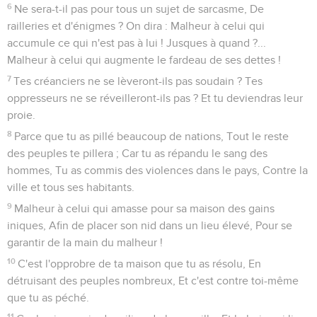
6
Ne sera-t-il pas pour tous un sujet de sarcasme, De
railleries et d'énigmes ? On dira : Malheur à celui qui
accumule ce qui n'est pas à lui ! Jusques à quand ?...
Malheur à celui qui augmente le fardeau de ses dettes !
7
Tes créanciers ne se lèveront-ils pas soudain ? Tes
oppresseurs ne se réveilleront-ils pas ? Et tu deviendras leur
proie.
8
Parce que tu as pillé beaucoup de nations, Tout le reste
des peuples te pillera ; Car tu as répandu le sang des
hommes, Tu as commis des violences dans le pays, Contre la
ville et tous ses habitants.
9
Malheur à celui qui amasse pour sa maison des gains
iniques, Afin de placer son nid dans un lieu élevé, Pour se
garantir de la main du malheur !
10
C'est l'opprobre de ta maison que tu as résolu, En
détruisant des peuples nombreux, Et c'est contre toi-même
que tu as péché.
11