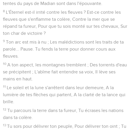
tentes du pays de Madian sont dans l'épouvante.
8
L'Éternel est-il irrité contre les fleuves ? Est-ce contre les
fleuves que s'enflamme ta colère, Contre la mer que se
répand ta fureur, Pour que tu sois monté sur tes chevaux, Sur
ton char de victoire ?
9
Ton arc est mis à nu ; Les malédictions sont les traits de ta
parole... Pause. Tu fends la terre pour donner cours aux
fleuves.
10
A ton aspect, les montagnes tremblent ; Des torrents d'eau
se précipitent ; L'abîme fait entendre sa voix, Il lève ses
mains en haut.
11
Le soleil et la lune s'arrêtent dans leur demeure, A la
lumière de tes flèches qui partent, A la clarté de ta lance qui
brille.
12
Tu parcours la terre dans ta fureur, Tu écrases les nations
dans ta colère.
13
Tu sors pour délivrer ton peuple, Pour délivrer ton oint ; Tu