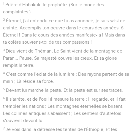
1
Prière d'Habakuk, le prophète. (Sur le mode des
complaintes.)
2
Éternel, j'ai entendu ce que tu as annoncé, je suis saisi de
crainte. Accomplis ton oeuvre dans le cours des années, ô
Éternel ! Dans le cours des années manifeste-la ! Mais dans
ta colère souviens-toi de tes compassions !
3
Dieu vient de Théman, Le Saint vient de la montagne de
Paran... Pause. Sa majesté couvre les cieux, Et sa gloire
remplit la terre.
4
C'est comme l'éclat de la lumière ; Des rayons partent de sa
main ; Là réside sa force.
5
Devant lui marche la peste, Et la peste est sur ses traces.
6
Il s'arrête, et de l'oeil il mesure la terre ; Il regarde, et il fait
trembler les nations ; Les montagnes éternelles se brisent,
Les collines antiques s'abaissent ; Les sentiers d'autrefois
s'ouvrent devant lui.
7
Je vois dans la détresse les tentes de l'Éthiopie, Et les