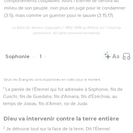
comportements coupables. Alors l’Eternel se tiendra au
milieu de son peuple, non plus en juge pour le condamner
(3.5), mais comme un guerrier pour le sauver (3.15,17).
La Bible Du Semeur Copyright © 1992, 1999 by Biblica, Inc.® Used by
permission. All rights reserved worldwide.
Sophonie
1
Seuls les Évangiles sont disponibles en vidéo pour le moment.
1
La parole de l'Éternel qui fut adressée à Sophonie, fils de
Cuschi, fils de Guedalia, fils d'Amaria, fils d'Ézéchias, au
temps de Josias, fils d'Amon, roi de Juda.
Dieu va intervenir contre la terre entière
2
Je détruirai tout sur la face de la terre, Dit l'Éternel.