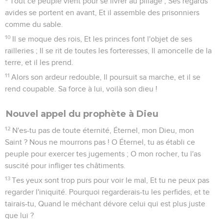
Tout ce peuple vient pour se livrer au pillage ; Ses regards
avides se portent en avant, Et il assemble des prisonniers
comme du sable.
10
Il se moque des rois, Et les princes font l'objet de ses
railleries ; Il se rit de toutes les forteresses, Il amoncelle de la
terre, et il les prend.
11
Alors son ardeur redouble, Il poursuit sa marche, et il se
rend coupable. Sa force à lui, voilà son dieu !
Nouvel appel du prophète à Dieu
12
N'es-tu pas de toute éternité, Éternel, mon Dieu, mon
Saint ? Nous ne mourrons pas ! O Éternel, tu as établi ce
peuple pour exercer tes jugements ; O mon rocher, tu l'as
suscité pour infliger tes châtiments.
13
Tes yeux sont trop purs pour voir le mal, Et tu ne peux pas
regarder l'iniquité. Pourquoi regarderais-tu les perfides, et te
tairais-tu, Quand le méchant dévore celui qui est plus juste
que lui ?