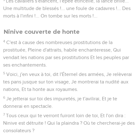
Les cavaliers s'élancent, l'épée étincelle, la lance brille...
Une multitude de blessés !... une foule de cadavres !... Des
morts à l'infini !... On tombe sur les morts !...
Ninive couverte de honte
4
C'est à cause des nombreuses prostitutions de la
prostituée, Pleine d'attraits, habile enchanteresse, Qui
vendait les nations par ses prostitutions Et les peuples par
ses enchantements.
5
Voici, j'en veux à toi, dit l'Éternel des armées, Je relèverai
tes pans jusque sur ton visage, Je montrerai ta nudité aux
nations, Et ta honte aux royaumes.
6
Je jetterai sur toi des impuretés, je t'avilirai, Et je te
donnerai en spectacle.
7
Tous ceux qui te verront fuiront loin de toi, Et l'on dira :
Ninive est détruite ! Qui la plaindra ? Où te chercherai-je des
consolateurs ?