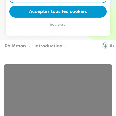
14
Il faut que les nôtres aussi apprennent à pratiquer de
belles œuvres pour subvenir aux besoins les plus importants,
Accepter tous les cookies
afin de ne pas rester sans fruits.
15
Tous ceux qui sont avec moi te saluent. De ton côté, salue
Tout refuser
ceux qui nous aiment dans la foi. Que la grâce soit avec vous
tous !
Philémon
Introduction