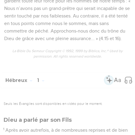
gardent toute leur force pour les hommes de notre temps : «
Nous n’avons pas un grand-prêtre qui serait incapable de se
sentir touché par nos faiblesses. Au contraire, il a été tenté
en tous points comme nous le sommes, mais sans
commettre de péché. Approchons-nous donc du trône du
Dieu de grâce avec une pleine assurance... » (4.15 et 16).
La Bible Du Semeur Copyright © 1992, 1999 by Biblica, Inc.® Used by
permission. All rights reserved worldwide.
Hébreux
1
Seuls les Évangiles sont disponibles en vidéo pour le moment.
Dieu a parlé par son Fils
1
Après avoir autrefois, à de nombreuses reprises et de bien