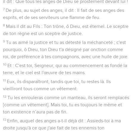
il dit : Que tous les anges de Dieu se prosternent devant lui !
7
De plus, au sujet des anges, il dit : Il fait de ses anges des
esprits, et de ses serviteurs une flamme de feu.
8
Mais il dit au Fils : Ton trône, ô Dieu, est éternel. Le sceptre
de ton règne est un sceptre de justice.
9
Tu as aimé la justice et tu as détesté la méchanceté ; c'est
pourquoi, ô Dieu, ton Dieu t'a désigné par onction comme
roi, de préférence à tes compagnons, avec une huile de joie.
10
Et : C'est toi, Seigneur, qui au commencement as fondé la
terre, et le ciel est l'œuvre de tes mains.
11
Eux, ils disparaîtront, tandis que toi, tu restes là. Ils
vieilliront tous comme un vêtement.
12
Tu les enrouleras comme un manteau, ils seront remplacés
[comme un vêtement]. Mais toi, tu es toujours le même et
ton existence n’aura pas de fin.
13
Enfin, auquel des anges a-t-il déjà dit : Assieds-toi à ma
droite jusqu'à ce que j'aie fait de tes ennemis ton