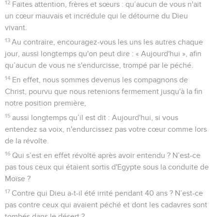
12
Faites attention, frères et sœurs : qu’aucun de vous n'ait
un cœur mauvais et incrédule qui le détourne du Dieu
vivant.
13
Au contraire, encouragez-vous les uns les autres chaque
jour, aussi longtemps qu'on peut dire : « Aujourd'hui », afin
qu’aucun de vous ne s'endurcisse, trompé par le péché.
14
En effet, nous sommes devenus les compagnons de
Christ, pourvu que nous retenions fermement jusqu'à la fin
notre position première,
15
aussi longtemps qu’il est dit : Aujourd'hui, si vous
entendez sa voix, n'endurcissez pas votre cœur comme lors
de la révolte.
16
Qui s’est en effet révolté après avoir entendu ? N’est-ce
pas tous ceux qui étaient sortis d'Egypte sous la conduite de
Moïse ?
17
Contre qui Dieu a-t-il été irrité pendant 40 ans ? N’est-ce
pas contre ceux qui avaient péché et dont les cadavres sont
tombés dans le désert ?