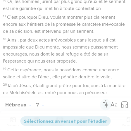
16
Or, les hommes jurent par plus grand qu'eux et le serment
est une garantie qui met fin à toute contestation.
17
C’est pourquoi Dieu, voulant montrer plus clairement
encore aux héritiers de la promesse le caractère irrévocable
de sa décision, est intervenu par un serment.
18
Ainsi, par deux actes irrévocables dans lesquels il est
impossible que Dieu mente, nous sommes puissamment
encouragés, nous dont le seul refuge a été de saisir
l'espérance qui nous était proposée.
19
Cette espérance, nous la possédons comme une ancre
solide et sûre de l'âme ; elle pénètre derrière le voile,
20
là où Jésus, établi grand-prêtre pour toujours à la manière
de Melchisédek, est entré pour nous en précurseur.
Hébreux
7
Contenus
Versions
Commentaires
Strong
Dictionnaire
Seuls les Évangiles sont disponibles en vidéo pour le moment.