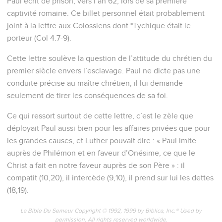
Paul écrit de prison, vers l’an 62, lors de sa première
captivité romaine. Ce billet personnel était probablement
joint à la lettre aux Colossiens dont *Tychique était le
porteur (Col 4.7-9).
Cette lettre soulève la question de l’attitude du chrétien du
premier siècle envers l’esclavage. Paul ne dicte pas une
conduite précise au maître chrétien, il lui demande
seulement de tirer les conséquences de sa foi.
Ce qui ressort surtout de cette lettre, c’est le zèle que
déployait Paul aussi bien pour les affaires privées que pour
les grandes causes, et Luther pouvait dire : « Paul imite
auprès de Philémon et en faveur d’Onésime, ce que le
Christ a fait en notre faveur auprès de son Père » : il
compatit (10,20), il intercède (9,10), il prend sur lui les dettes
(18,19).
La Bible Du Semeur Copyright © 1992, 1999 by Biblica, Inc.® Used by
permission. All rights reserved worldwide.