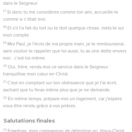
dans le Seigneur.
17
Si donc tu me considères comme ton ami, accueille-le
comme si c’était moi.
18
Et s'il t'a fait du tort ou te doit quelque chose, mets-le sur
mon compte.
19
Moi Paul, je l'écris de ma propre main, je te rembourserai,
sans vouloir te rappeler que toi aussi, tu as une dette envers
moi : c’est toi-même.
20
Oui, frère, rends-moi ce service dans le Seigneur :
tranquillise mon cœur en Christ.
21
C'est en comptant sur ton obéissance que je t'ai écrit,
sachant que tu feras même plus que je ne demande.
22
En même temps, prépare-moi un logement, car j'espère
vous être rendu grâce à vos prières.
Salutations finales
23
Epaphras, mon compagnon de détention en Jésus-Christ,