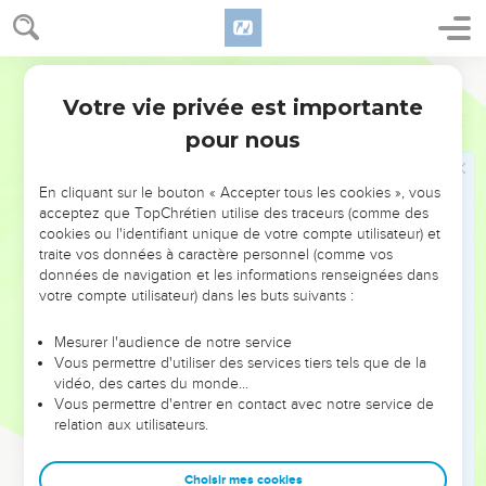
s'appliquent à pratiquer de belles œuvres. Voilà ce qui est
bon et utile aux hommes.
9
Mais les folles spéculations, les généalogies, les disputes,
Segond 21
les conflits relatifs à la loi, évite-les, car ils sont nuisibles et
Votre vie privée est importante
Tite
3
sans valeur.
pour nous
10
Si quelqu’un provoque des divisions, éloigne-le de toi
après un premier puis un second avertissement.
En cliquant sur le bouton « Accepter tous les cookies », vous
11
Sache qu'un tel homme est perverti et qu'il pèche, se
acceptez que TopChrétien utilise des traceurs (comme des
cookies ou l'identifiant unique de votre compte utilisateur) et
condamnant ainsi lui-même.
traite vos données à caractère personnel (comme vos
données de navigation et les informations renseignées dans
Dernières recommandations
votre compte utilisateur) dans les buts suivants :
12
Lorsque je t'enverrai Artémas ou Tychique, empresse-toi
Mesurer l'audience de notre service
de venir me rejoindre à Nicopolis, car c'est là que j'ai décidé
Vous permettre d'utiliser des services tiers tels que de la
de passer l'hiver.
vidéo, des cartes du monde…
Vous permettre d'entrer en contact avec notre service de
13
Aide avec empressement Zénas, l’expert de la loi, et
relation aux utilisateurs.
Apollos dans leur voyage, en faisant en sorte qu’il ne leur
manque rien.
Choisir mes cookies