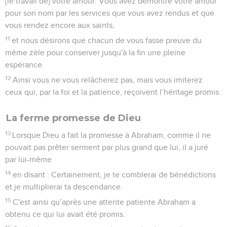
[le travail de] votre amour. Vous avez démontré votre amour
pour son nom par les services que vous avez rendus et que
vous rendez encore aux saints,
11
et nous désirons que chacun de vous fasse preuve du
même zèle pour conserver jusqu'à la fin une pleine
espérance.
12
Ainsi vous ne vous relâcherez pas, mais vous imiterez
ceux qui, par la foi et la patience, reçoivent l’héritage promis.
La ferme promesse de Dieu
13
Lorsque Dieu a fait la promesse à Abraham, comme il ne
pouvait pas prêter serment par plus grand que lui, il a juré
par lui-même
14
en disant : Certainement, je te comblerai de bénédictions
et je multiplierai ta descendance.
15
C'est ainsi qu’après une attente patiente Abraham a
obtenu ce qui lui avait été promis.