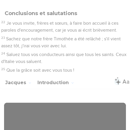
d’idées, suivant un genre littéraire qu’on retrouve dans le
livre des Proverbes. On peut toutefois y discerner trois
cycles : une double introduction (1.2-11 et 1.12-27), le corps
de la lettre (2.1 à 5.6) et une conclusion (5.7-20). Dans
chacune de ces sections Jacques revient sur trois thèmes
qu’il développe à chaque fois :
La lettre se termine par une réévaluation de la parole
humaine : la prière, parole qui a une grande force, et la
parole qui ramène l’égaré sur le chemin de la vérité (5.12-
19).
L’intérêt de cette lettre réside en particulier dans le
caractère très pratique et très actuel de ses exhortations.
Elle rappelle l’exigence de mettre en pratique la Parole de
Dieu.
La Bible Du Semeur Copyright © 1992, 1999 by Biblica, Inc.® Used by
Contenus
Versions
Commentaires
Strong
Dictionnaire
permission. All rights reserved worldwide.