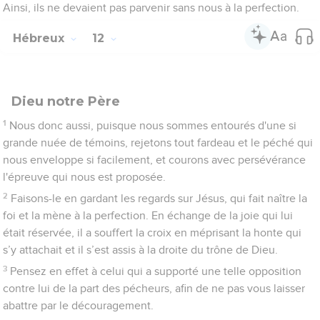
ce qu'aucune racine d'amertume, produisant des rejetons, ne
cause du trouble et que beaucoup n’en soient infectés.
16
Veillez à ce qu’aucun de vous ne fasse preuve d’immoralité
sexuelle ou ne se montre profanateur comme Esaü, qui pour
un seul repas a vendu son droit d'aînesse.
17
Vous savez que plus tard il a voulu obtenir la bénédiction
mais a été rejeté ; en effet, il n’a pas pu amener son père à
changer d'attitude, bien qu’il l’ait cherché avec larmes.
18
Vous ne vous êtes pas approchés d'une montagne qu'on
pouvait toucher et qui était embrasée par le feu, ni de
l'obscurité, ni des ténèbres, ni de la tempête,
19
ni du retentissement de la trompette, ni du bruit des paroles.
Ce bruit était tel que ceux qui l'ont entendu ont refusé qu’il
leur soit adressé un mot de plus.
20
Ils ne supportaient pas, en effet, cette consigne : Si même
une bête touche la montagne, elle sera lapidée.
21
Le spectacle était si terrifiant que Moïse a dit : Je suis