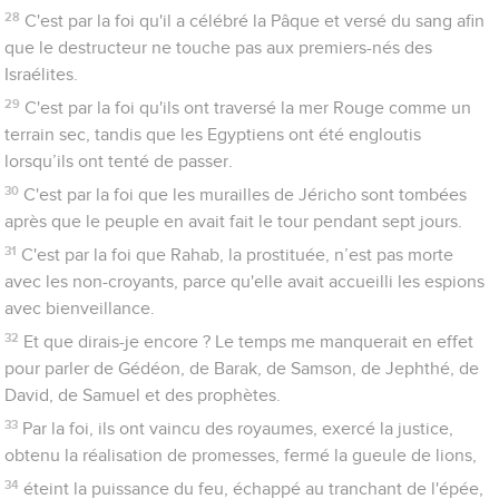
s’y attachait et il s’est assis à la droite du trône de Dieu.
3
Pensez en effet à celui qui a supporté une telle opposition
contre lui de la part des pécheurs, afin de ne pas vous laisser
abattre par le découragement.
4
Vous n'avez pas encore résisté jusqu'au sang dans votre
combat contre le péché
5
et vous avez oublié l’encouragement qui vous est adressé
comme à des fils : Mon fils, ne méprise pas la correction du
Seigneur et ne perds pas courage lorsqu'il te reprend.
6
En effet, le Seigneur corrige celui qu'il aime et il punit tous
ceux qu'il reconnaît comme ses fils.
7
Supportez la correction : c'est comme des fils que Dieu vous
traite. Quel est le fils qu'un père ne corrige pas ?
8
Mais si vous êtes dispensés de la correction à laquelle tous
ont part, c’est donc que vous êtes des enfants illégitimes et
non des fils.
9
D'ailleurs, puisque nos pères terrestres nous ont corrigés et