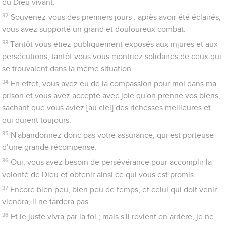
s'obtient par la foi.
8
C'est par la foi qu'Abraham a obéi lorsque Dieu l'a appelé et
qu'il est parti pour le pays qu'il devait recevoir en héritage. Et il
est parti sans savoir où il allait.
9
C'est par la foi qu'il est venu s’installer dans le pays promis
comme dans un pays étranger. Il y a habité sous des tentes,
ainsi qu'Isaac et Jacob, les cohéritiers de la même promesse,
10
car il attendait la cité qui a de solides fondations, celle dont
Dieu est l'architecte et le constructeur.
11
C'est aussi par la foi que Sara elle-même a été rendue
capable d'avoir une descendance. Malgré son âge avancé, elle
a donné naissance à un enfant parce qu'elle a cru à la fidélité
de celui qui avait fait la promesse.
12
C'est pourquoi d'un seul homme, pourtant déjà marqué par
la mort, est née une descendance aussi nombreuse que les
étoiles du ciel, pareille au sable qui est au bord de la mer et
qu'on ne peut compter.