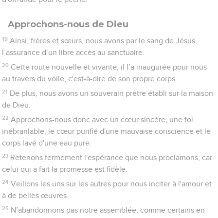
37
Encore bien peu, bien peu de temps, et celui qui doit venir
viendra, il ne tardera pas.
38
Et le juste vivra par la foi ; mais s'il revient en arrière, je ne
prends pas plaisir en lui.
39
Quant à nous, nous ne faisons pas partie de ceux qui
reviennent en arrière pour leur perte, mais de ceux qui ont la
foi pour le salut de leur âme.
Hébreux
11
La foi
1
Or la foi, c'est la ferme assurance des choses qu'on espère, la
démonstration de celles qu'on ne voit pas.
2
C'est à cause d’elle que les anciens ont reçu un témoignage
favorable.