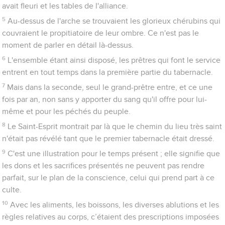
21
Il a aussi aspergé avec le sang le tabernacle et tous les
ustensiles du culte.
22
Or, d'après la loi, presque tout est purifié avec du sang et,
s’il n’y a pas de sang versé, il n'y a pas de pardon.
Le sacrifice du Christ enlève les péchés
23
S’il était nécessaire de purifier de cette manière ce qui
n’était que l’image des réalités célestes, il fallait que les
réalités célestes elles-mêmes soient purifiées par des
sacrifices meilleurs encore que ceux-là.
24
En effet, Christ n’est pas entré dans un sanctuaire fait par la
main de l'homme, dans une simple copie du véritable, mais il
est entré dans le ciel même afin de se présenter maintenant
pour nous devant Dieu.
25
Et ce n'est pas pour s'offrir lui-même plusieurs fois qu'il y est
entré, comme le grand-prêtre qui entre chaque année dans le
sanctuaire pour offrir un autre sang que le sien ;