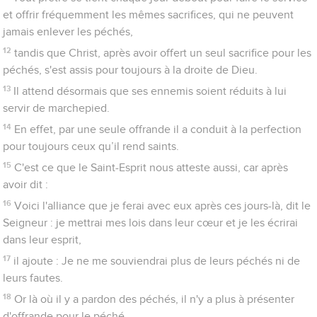
Nous connaissons en effet celui qui a dit : C’est à moi
qu’appartient la vengeance, c'est moi qui donnerai à chacun
ce qu’il mérite ! Il a ajouté : Le Seigneur jugera son peuple.
31
Oui, c’est une chose terrible que de tomber entre les mains
du Dieu vivant.
32
Souvenez-vous des premiers jours : après avoir été éclairés,
vous avez supporté un grand et douloureux combat.
33
Tantôt vous étiez publiquement exposés aux injures et aux
persécutions, tantôt vous vous montriez solidaires de ceux qui
se trouvaient dans la même situation.
34
En effet, vous avez eu de la compassion pour moi dans ma
prison et vous avez accepté avec joie qu'on prenne vos biens,
sachant que vous aviez [au ciel] des richesses meilleures et
qui durent toujours.
35
N'abandonnez donc pas votre assurance, qui est porteuse
d’une grande récompense.
36
Oui, vous avez besoin de persévérance pour accomplir la
volonté de Dieu et obtenir ainsi ce qui vous est promis.