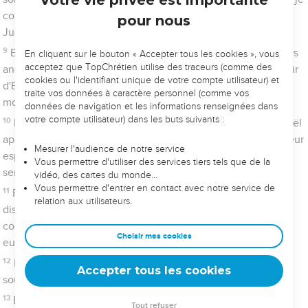
parfait, sur le plan de la conscience, celui qui prend part à ce
culte.
10
Avec les aliments, les boissons, les diverses ablutions et les
règles relatives au corps, c’étaient des prescriptions imposées
seulement jusqu'à une époque de réforme.
11
Quant à Christ, il est venu comme grand-prêtre des biens à
venir. Il a traversé le tabernacle plus grand et plus parfait qui
n'est pas construit par la main de l'homme – c'est-à-dire qui
n’appartient pas à cette création –
12
et il est entré une fois pour toutes dans le lieu très saint, non
pas avec le sang de boucs et de jeunes taureaux, mais avec
son propre sang. Il nous a ainsi obtenu un rachat éternel.
13
En effet, le sang des boucs et des taureaux ainsi que la
cendre d'une vache, dont on asperge ceux qui sont souillés,
les rendent saints en leur procurant une pureté rituelle.
14
Si tel est le cas, le sang de Christ, qui s’est offert lui-même à
Dieu par l'Esprit éternel comme une victime sans défaut,
purifiera d’autant plus votre conscience des œuvres mortes