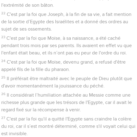
terre.
39
Tous ceux-là, bien qu’ayant reçu un bon témoignage grâce
à leur foi, n'ont pas obtenu ce qui leur était promis,
40
car Dieu avait en vue quelque chose de meilleur pour nous.
Ainsi, ils ne devaient pas parvenir sans nous à la perfection.
Hébreux
12
Dieu notre Père
1
Nous donc aussi, puisque nous sommes entourés d'une si
grande nuée de témoins, rejetons tout fardeau et le péché qui
nous enveloppe si facilement, et courons avec persévérance
l'épreuve qui nous est proposée.
2
Faisons-le en gardant les regards sur Jésus, qui fait naître la
foi et la mène à la perfection. En échange de la joie qui lui
était réservée, il a souffert la croix en méprisant la honte qui