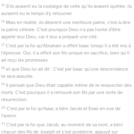
David, de Samuel et des prophètes.
33
Par la foi, ils ont vaincu des royaumes, exercé la justice,
obtenu la réalisation de promesses, fermé la gueule de lions,
34
éteint la puissance du feu, échappé au tranchant de l'épée,
repris des forces après une maladie, été vaillants à la guerre,
mis en fuite des armées étrangères.
35
Des femmes ont retrouvé leurs morts par la résurrection.
D'autres ont été torturés et n'ont pas accepté de délivrance
afin d'obtenir une meilleure résurrection.
36
D'autres encore ont subi les moqueries et le fouet, les
chaînes et la prison.
37
Ils ont été lapidés, sciés, [mis à l’épreuve]. Ils sont morts tués
par l'épée. Ils sont allés d’un endroit à l’autre, habillés de
peaux de brebis ou de chèvre, privés de tout, persécutés,
maltraités,
38
eux dont le monde n'était pas digne. Ils erraient dans les
déserts et les montagnes, dans les grottes et les abris de la