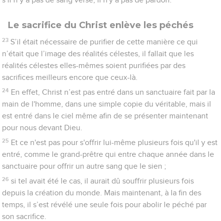
10
Et c'est en raison de cette volonté que nous avons été
rendus saints par l'offrande du corps de Jésus-Christ une fois
pour toutes.
11
Tout prêtre se tient chaque jour debout pour faire le service
et offrir fréquemment les mêmes sacrifices, qui ne peuvent
jamais enlever les péchés,
12
tandis que Christ, après avoir offert un seul sacrifice pour les
péchés, s'est assis pour toujours à la droite de Dieu.
13
Il attend désormais que ses ennemis soient réduits à lui
servir de marchepied.
14
En effet, par une seule offrande il a conduit à la perfection
pour toujours ceux qu’il rend saints.
15
C'est ce que le Saint-Esprit nous atteste aussi, car après
avoir dit :
16
Voici l'alliance que je ferai avec eux après ces jours-là, dit le
Seigneur : je mettrai mes lois dans leur cœur et je les écrirai
dans leur esprit,