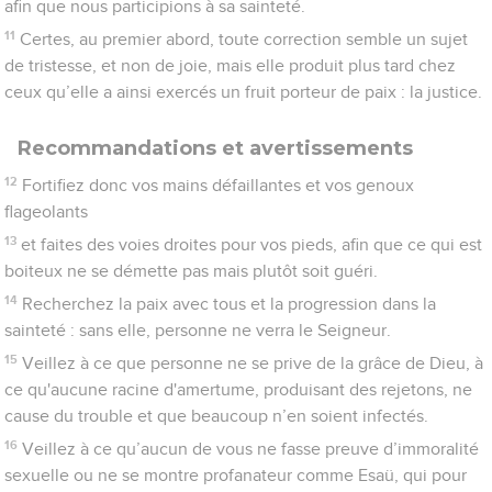
27
Les mots une fois encore indiquent bien que les choses qui,
appartenant au monde créé, peuvent être ébranlées
disparaîtront, afin que celles qui sont inébranlables subsistent.
28
C'est pourquoi, puisque nous recevons un royaume
inébranlable, attachons-nous à la grâce qui nous permet de
rendre à Dieu un culte qui lui soit agréable, avec respect et
avec piété.
29
Notre Dieu est en effet un feu dévorant.
Hébreux
13
Comment plaire à Dieu
1
Persévérez dans l'amour fraternel.
2
N'oubliez pas l'hospitalité, car en l'exerçant certains ont sans
le savoir logé des anges.
3