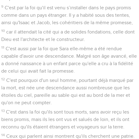
regard fixé sur la récompense à venir.
27
C'est par la foi qu'il a quitté l'Egypte sans craindre la colère
du roi, car il s’est montré déterminé, comme s'il voyait celui qui
est invisible.
28
C'est par la foi qu'il a célébré la Pâque et versé du sang afin
que le destructeur ne touche pas aux premiers-nés des
Israélites.
29
C'est par la foi qu'ils ont traversé la mer Rouge comme un
terrain sec, tandis que les Egyptiens ont été engloutis
lorsqu’ils ont tenté de passer.
30
C'est par la foi que les murailles de Jéricho sont tombées
après que le peuple en avait fait le tour pendant sept jours.
31
C'est par la foi que Rahab, la prostituée, n’est pas morte
avec les non-croyants, parce qu'elle avait accueilli les espions
avec bienveillance.
32
Et que dirais-je encore ? Le temps me manquerait en effet
pour parler de Gédéon, de Barak, de Samson, de Jephthé, de