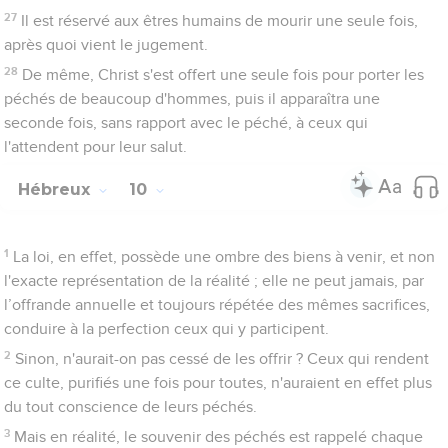
17
il ajoute : Je ne me souviendrai plus de leurs péchés ni de
leurs fautes.
18
Or là où il y a pardon des péchés, il n'y a plus à présenter
d'offrande pour le péché.
Approchons-nous de Dieu
19
Ainsi, frères et sœurs, nous avons par le sang de Jésus
l’assurance d’un libre accès au sanctuaire.
20
Cette route nouvelle et vivante, il l’a inaugurée pour nous
au travers du voile, c'est-à-dire de son propre corps.
21
De plus, nous avons un souverain prêtre établi sur la maison
de Dieu.
22
Approchons-nous donc avec un cœur sincère, une foi
inébranlable, le cœur purifié d'une mauvaise conscience et le
corps lavé d'une eau pure.
23
Retenons fermement l'espérance que nous proclamons, car
celui qui a fait la promesse est fidèle.