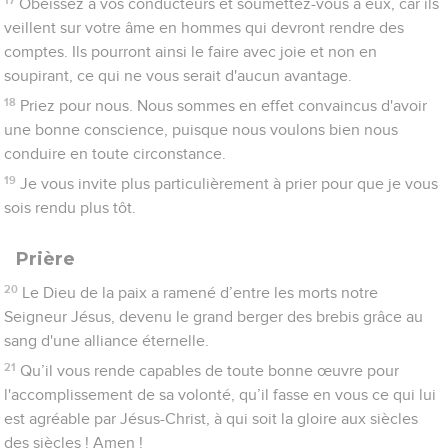
L’auteur de cette lettre se nomme seulement « *Jacques,
serviteur de Dieu et du Seigneur Jésus-Christ ». On
considère généralement qu’il s’agit du frère de Jésus (Mt
13.55), qui occupa une place éminente dans l’Eglise de
*Jérusalem (Ga 2.9 et Ac 15.13-21) où il s’est consacré à
l’annonce de la Parole aux *Juifs. Son autorité incontestée
dans la communauté judéo-chrétienne explique bien le ton
général de la lettre. L’origine juive de l’auteur ne fait en tout
cas aucun doute : il appelle l’Eglise « *synagogue », rappelle
l’exemple de Job et ceux d’*Abraham et de Rahab, cite à
plusieurs reprises l’Ancien Testament.
Jacques s’adresse aux « douze tribus dispersées du peuple
de Dieu », expression qui peut désigner l’ensemble des
chrétiens, par analogie avec le peuple de Dieu de
l’ancienne *alliance composée des douze tribus d’Israël.
La lettre de Jacques fonctionne surtout par association