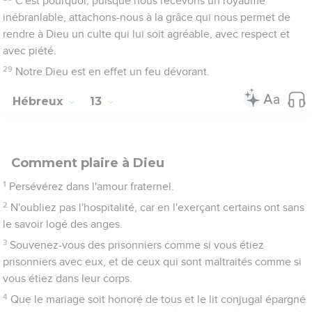
publiquement lui appartenir.
16
Et n’oubliez pas de faire le bien et de vous entraider, car
c'est à de tels sacrifices que Dieu prend plaisir.
17
Obéissez à vos conducteurs et soumettez-vous à eux, car ils
veillent sur votre âme en hommes qui devront rendre des
comptes. Ils pourront ainsi le faire avec joie et non en
soupirant, ce qui ne vous serait d'aucun avantage.
18
Priez pour nous. Nous sommes en effet convaincus d'avoir
une bonne conscience, puisque nous voulons bien nous
conduire en toute circonstance.
19
Je vous invite plus particulièrement à prier pour que je vous
sois rendu plus tôt.
Prière
20
Le Dieu de la paix a ramené d’entre les morts notre
Seigneur Jésus, devenu le grand berger des brebis grâce au
sang d'une alliance éternelle.