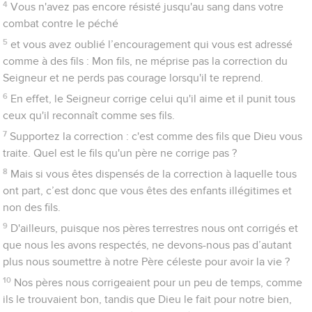
épouvanté et tremblant de peur !
22
Au contraire, vous vous êtes approchés du mont Sion, de la
cité du Dieu vivant, la Jérusalem céleste, et ses dizaines de
milliers d'anges
23
en fête, de l'assemblée des premiers-nés inscrits dans le
ciel. Vous vous êtes approchés de Dieu qui est le juge de tous,
des esprits des justes parvenus à la perfection,
24
de Jésus, qui est le médiateur d'une alliance nouvelle, et du
sang purificateur porteur d’un meilleur message que celui
d'Abel.
25
Faites attention ! Ne refusez pas d’écouter celui qui parle.
En effet, les hommes qui ont rejeté celui qui les avertissait sur
la terre n'en ont pas réchappé. Combien moins échapperons-
nous si nous nous détournons de celui qui parle du haut du
ciel !
26
Lui dont la voix avait alors ébranlé la terre, il a maintenant
fait cette promesse : Une fois encore je fais trembler non
seulement la terre, mais aussi le ciel.