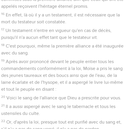
2
Sinon, n'aurait-on pas cessé de les offrir ? Ceux qui rendent
ce culte, purifiés une fois pour toutes, n'auraient en effet plus
du tout conscience de leurs péchés.
3
Mais en réalité, le souvenir des péchés est rappelé chaque
année par ces sacrifices,
4
car il est impossible que le sang de taureaux et de boucs
enlève les péchés.
5
C'est pourquoi, en entrant dans le monde, Christ dit : Tu n'as
voulu ni sacrifices ni offrandes, mais tu m'as formé un corps ;
6
tu n'as accepté ni holocaustes ni sacrifices pour le péché,
7
alors j'ai dit : ‘Me voici, je viens – dans le rouleau du livre il
est écrit à mon sujet – pour faire, ô Dieu, ta volonté.’
8
Il a d'abord dit : Tu n'as voulu et tu n'as accepté ni sacrifices
ni offrandes, ni holocaustes ni sacrifices pour le péché – qui
sont pourtant offerts conformément à la loi –
9
et ensuite il a déclaré : Me voici, je viens, [ô Dieu, ] pour faire
ta volonté. Il abolit ainsi le premier culte pour établir le second.