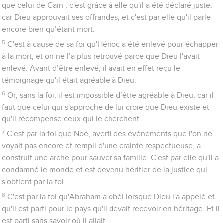
20
C'est par la foi qu'Isaac a béni Jacob et Esaü en vue de
l'avenir.
21
C'est par la foi que Jacob, au moment de sa mort, a béni
chacun des fils de Joseph et s’est prosterné, appuyé sur
l'extrémité de son bâton.
22
C'est par la foi que Joseph, à la fin de sa vie, a fait mention
de la sortie d’Egypte des Israélites et a donné des ordres au
sujet de ses ossements.
23
C'est par la foi que Moïse, à sa naissance, a été caché
pendant trois mois par ses parents. Ils avaient en effet vu que
l'enfant était beau, et ils n’ont pas eu peur de l'ordre du roi.
24
C'est par la foi que Moïse, devenu grand, a refusé d'être
appelé fils de la fille du pharaon.
25
Il préférait être maltraité avec le peuple de Dieu plutôt que
d'avoir momentanément la jouissance du péché.
26
Il considérait l’humiliation attachée au Messie comme une
richesse plus grande que les trésors de l'Egypte, car il avait le