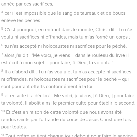
24
Veillons les uns sur les autres pour nous inciter à l'amour et
à de belles œuvres.
25
N’abandonnons pas notre assemblée, comme certains en
ont l’habitude, mais encourageons-nous mutuellement. Faites
cela d'autant plus que vous voyez s'approcher le jour.
26
En effet, si nous péchons volontairement après avoir reçu la
connaissance de la vérité, il ne reste plus de sacrifice pour les
péchés,
27
mais une terrible attente du jugement et l’ardeur du feu qui
dévorera les adversaires de Dieu.
28
Celui qui a violé la loi de Moïse est mis à mort sans pitié, sur
la déposition de deux ou de trois témoins.
29
Quelle peine bien plus sévère méritera-t-il donc, à votre
avis, celui qui aura foulé aux pieds le Fils de Dieu, qui aura
jugé sans valeur le sang de l'alliance grâce auquel il a été
déclaré saint et aura insulté l'Esprit de la grâce ?
30