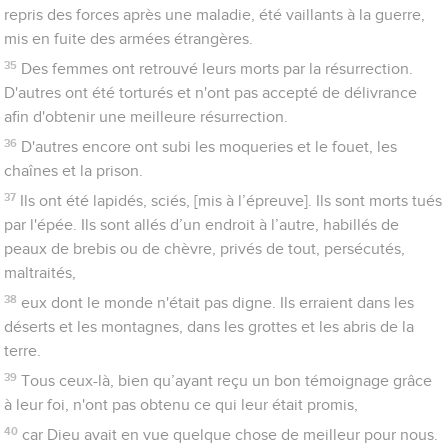
que nous les avons respectés, ne devons-nous pas d’autant
plus nous soumettre à notre Père céleste pour avoir la vie ?
10
Nos pères nous corrigeaient pour un peu de temps, comme
ils le trouvaient bon, tandis que Dieu le fait pour notre bien,
afin que nous participions à sa sainteté.
11
Certes, au premier abord, toute correction semble un sujet
de tristesse, et non de joie, mais elle produit plus tard chez
ceux qu’elle a ainsi exercés un fruit porteur de paix : la justice.
Recommandations et avertissements
12
Fortifiez donc vos mains défaillantes et vos genoux
flageolants
13
et faites des voies droites pour vos pieds, afin que ce qui est
boiteux ne se démette pas mais plutôt soit guéri.
14
Recherchez la paix avec tous et la progression dans la
sainteté : sans elle, personne ne verra le Seigneur.
15
Veillez à ce que personne ne se prive de la grâce de Dieu, à