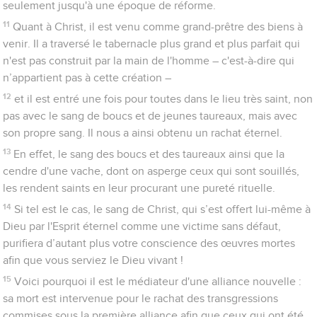
26
si tel avait été le cas, il aurait dû souffrir plusieurs fois
depuis la création du monde. Mais maintenant, à la fin des
temps, il s’est révélé une seule fois pour abolir le péché par
son sacrifice.
27
Il est réservé aux êtres humains de mourir une seule fois,
après quoi vient le jugement.
28
De même, Christ s'est offert une seule fois pour porter les
péchés de beaucoup d'hommes, puis il apparaîtra une
seconde fois, sans rapport avec le péché, à ceux qui
l'attendent pour leur salut.
Hébreux
10
1
La loi, en effet, possède une ombre des biens à venir, et non
l'exacte représentation de la réalité ; elle ne peut jamais, par
l’offrande annuelle et toujours répétée des mêmes sacrifices,
conduire à la perfection ceux qui y participent.