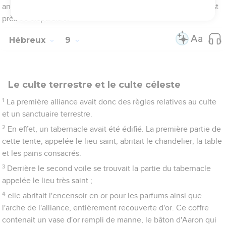
afin que vous serviez le Dieu vivant !
15
Voici pourquoi il est le médiateur d'une alliance nouvelle :
sa mort est intervenue pour le rachat des transgressions
commises sous la première alliance afin que ceux qui ont été
appelés reçoivent l'héritage éternel promis.
16
En effet, là où il y a un testament, il est nécessaire que la
mort du testateur soit constatée.
17
Un testament n'entre en vigueur qu'en cas de décès,
puisqu'il n'a aucun effet tant que le testateur vit.
18
C'est pourquoi, même la première alliance a été inaugurée
avec du sang.
19
Après avoir prononcé devant le peuple entier tous les
commandements conformément à la loi, Moïse a pris le sang
des jeunes taureaux et des boucs ainsi que de l'eau, de la
laine écarlate et de l'hysope, et il a aspergé le livre lui-même
et tout le peuple en disant :
20
Voici le sang de l'alliance que Dieu a prescrite pour vous.