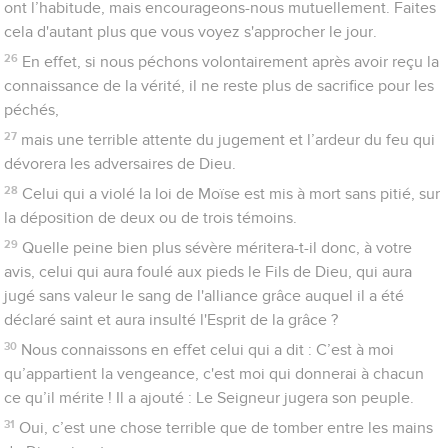
3
Par la foi, nous comprenons que l’univers a été formé par la
parole de Dieu, de sorte que le monde visible n’a pas été fait à
partir des choses visibles.
4
C'est par la foi qu'Abel a offert à Dieu un sacrifice plus grand
que celui de Caïn ; c'est grâce à elle qu'il a été déclaré juste,
car Dieu approuvait ses offrandes, et c'est par elle qu'il parle
encore bien qu’étant mort.
5
C'est à cause de sa foi qu'Hénoc a été enlevé pour échapper
à la mort, et on ne l’a plus retrouvé parce que Dieu l'avait
enlevé. Avant d’être enlevé, il avait en effet reçu le
témoignage qu'il était agréable à Dieu.
6
Or, sans la foi, il est impossible d’être agréable à Dieu, car il
faut que celui qui s'approche de lui croie que Dieu existe et
qu'il récompense ceux qui le cherchent.
7
C'est par la foi que Noé, averti des événements que l'on ne
voyait pas encore et rempli d'une crainte respectueuse, a
construit une arche pour sauver sa famille. C'est par elle qu'il a
condamné le monde et est devenu héritier de la justice qui