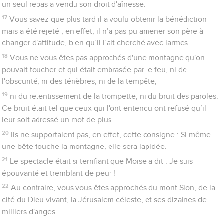
Souvenez-vous des prisonniers comme si vous étiez
prisonniers avec eux, et de ceux qui sont maltraités comme si
vous étiez dans leur corps.
4
Que le mariage soit honoré de tous et le lit conjugal épargné
par la souillure : ceux qui se livrent à l’immoralité sexuelle et à
l’adultère, Dieu les jugera.
5
Que votre conduite ne soit pas guidée par l'amour de
l'argent, contentez-vous de ce que vous avez. En effet, Dieu
lui-même a dit : Je ne te délaisserai pas et je ne
t'abandonnerai pas.
6
C'est donc avec assurance que nous pouvons dire : Le
Seigneur est mon secours, je n’aurai peur de rien. Que peut
me faire un homme ?
7
Souvenez-vous de vos conducteurs qui vous ont annoncé la
parole de Dieu. Considérez quel est le bilan de leur vie et
imitez leur foi.
8
Jésus-Christ est le même hier, aujourd'hui et pour l'éternité.
9
Ne vous laissez pas entraîner par toutes sortes de doctrines