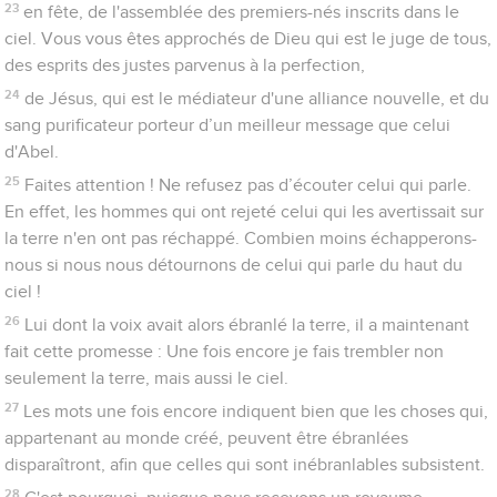
étrangères. Il est bon en effet que le cœur soit affermi par la
grâce, et non par des aliments qui n’ont été d’aucun profit à
ceux qui s’en sont fait une règle.
10
Nous avons un autel dont ceux qui accomplissent le service
du tabernacle n'ont pas le droit de tirer leur nourriture.
11
En ce qui concerne les animaux dont le sang est apporté par
le grand-prêtre dans le sanctuaire pour l’expiation du péché,
leur corps est brûlé à l’extérieur du camp.
12
Voilà pourquoi Jésus aussi, afin de procurer la sainteté au
peuple au moyen de son propre sang, a souffert à l’extérieur
de la ville.
13
Sortons donc pour aller à lui à l’extérieur du camp, en
supportant d’être humiliés comme lui.
14
En effet, ici-bas nous n'avons pas de cité permanente, mais
nous recherchons celle qui est à venir.
15
Par Christ, offrons [donc] sans cesse à Dieu un sacrifice de
louange, c'est-à-dire le fruit de lèvres qui reconnaissent