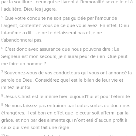
21
Qu’il vous rende capables de toute bonne œuvre pour
l'accomplissement de sa volonté, qu’il fasse en vous ce qui lui
est agréable par Jésus-Christ, à qui soit la gloire aux siècles
des siècles ! Amen !
Conclusions et salutations
22
Je vous invite, frères et sœurs, à faire bon accueil à ces
paroles d'encouragement, car je vous ai écrit brièvement.
23
Sachez que notre frère Timothée a été relâché ; s'il vient
assez tôt, j'irai vous voir avec lui.
24
Saluez tous vos conducteurs ainsi que tous les saints. Ceux
d'Italie vous saluent.
25
Que la grâce soit avec vous tous !
Jacques
Introduction