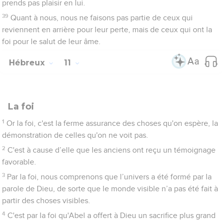
13
C'est dans la foi qu'ils sont tous morts, sans avoir reçu les
biens promis, mais ils les ont vus et salués de loin, et ils ont
reconnu qu'ils étaient étrangers et voyageurs sur la terre.
14
Ceux qui parlent ainsi montrent qu'ils cherchent une patrie.
15
S'ils avaient eu la nostalgie de celle qu’ils avaient quittée, ils
auraient eu le temps d'y retourner.
16
Mais en réalité, ils désirent une meilleure patrie, c'est-à-dire
la patrie céleste. C'est pourquoi Dieu n'a pas honte d'être
appelé leur Dieu, car il leur a préparé une cité.
17
C'est par la foi qu'Abraham a offert Isaac lorsqu’il a été mis à
l'épreuve. Oui, il a offert son fils unique en sacrifice, bien qu’il
ait reçu les promesses
18
et que Dieu lui ait dit : C'est par Isaac qu'une descendance
te sera assurée.
19
Il pensait que Dieu était capable même de le ressusciter des
morts. C'est pourquoi il a retrouvé son fils par une sorte de
résurrection.