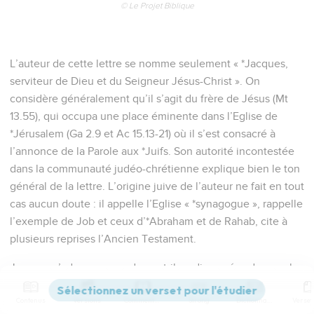
© Le Projet Biblique
L’auteur de cette lettre se nomme seulement « *Jacques,
serviteur de Dieu et du Seigneur Jésus-Christ ». On
considère généralement qu’il s’agit du frère de Jésus (Mt
13.55), qui occupa une place éminente dans l’Eglise de
*Jérusalem (Ga 2.9 et Ac 15.13-21) où il s’est consacré à
l’annonce de la Parole aux *Juifs. Son autorité incontestée
dans la communauté judéo-chrétienne explique bien le ton
général de la lettre. L’origine juive de l’auteur ne fait en tout
cas aucun doute : il appelle l’Eglise « *synagogue », rappelle
l’exemple de Job et ceux d’*Abraham et de Rahab, cite à
plusieurs reprises l’Ancien Testament.
Jacques s’adresse aux « douze tribus dispersées du peuple
de Dieu », expression qui peut désigner l’ensemble des
Contenus
Versions
Commentaires
Strong
Dictionnaire
chrétiens, par analogie avec le peuple de Dieu de