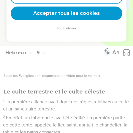
eux.
12
En effet, je pardonnerai leurs injustices et je ne me
Accepter tous les cookies
souviendrai plus de leurs péchés [ni de leurs fautes].
13
En parlant d’une alliance nouvelle, le Seigneur a déclaré
Tout refuser
ancienne la première. Or ce qui est ancien, ce qui a vieilli,
est près de disparaître.
Hébreux
9
Seuls les Évangiles sont disponibles en vidéo pour le moment.
Le culte terrestre et le culte céleste
1
La première alliance avait donc des règles relatives au culte
et un sanctuaire terrestre.
2
En effet, un tabernacle avait été édifié. La première partie
de cette tente, appelée le lieu saint, abritait le chandelier, la
table et les pains consacrés.