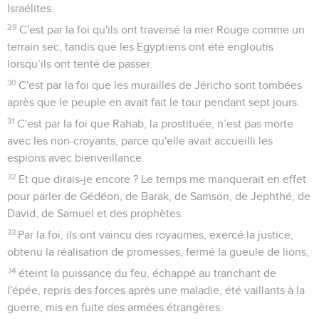
Israélites.
29
C'est par la foi qu'ils ont traversé la mer Rouge comme un
terrain sec, tandis que les Egyptiens ont été engloutis
lorsqu’ils ont tenté de passer.
30
C'est par la foi que les murailles de Jéricho sont tombées
après que le peuple en avait fait le tour pendant sept jours.
31
C'est par la foi que Rahab, la prostituée, n’est pas morte
avec les non-croyants, parce qu'elle avait accueilli les
espions avec bienveillance.
32
Et que dirais-je encore ? Le temps me manquerait en effet
pour parler de Gédéon, de Barak, de Samson, de Jephthé, de
David, de Samuel et des prophètes.
33
Par la foi, ils ont vaincu des royaumes, exercé la justice,
obtenu la réalisation de promesses, fermé la gueule de lions,
34
éteint la puissance du feu, échappé au tranchant de
l'épée, repris des forces après une maladie, été vaillants à la
guerre, mis en fuite des armées étrangères.