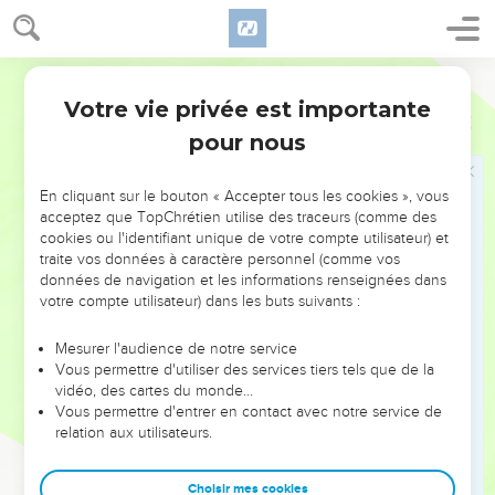
n'aurait pas été question de la remplacer par une seconde.
8
De fait, c'est bien comme un reproche que le Seigneur dit à
Segond 21
son peuple : Voici que les jours viennent, dit le Seigneur, où
Votre vie privée est importante
je conclurai avec la communauté d'Israël et la communauté
Hébreux
8
de Juda une alliance nouvelle.
pour nous
9
Elle ne sera pas comme l'alliance que j'ai conclue avec
leurs ancêtres le jour où je les ai pris par la main pour les
En cliquant sur le bouton « Accepter tous les cookies », vous
acceptez que TopChrétien utilise des traceurs (comme des
faire sortir d'Egypte. Comme ils n'ont pas persévéré dans
cookies ou l'identifiant unique de votre compte utilisateur) et
mon alliance, moi non plus je ne me suis pas soucié d'eux,
traite vos données à caractère personnel (comme vos
dit le Seigneur.
données de navigation et les informations renseignées dans
votre compte utilisateur) dans les buts suivants :
10
Mais voici l'alliance que je ferai avec la communauté
d'Israël après ces jours-là, dit le Seigneur : je mettrai mes lois
Mesurer l'audience de notre service
dans leur esprit, je les écrirai dans leur cœur, je serai leur
Vous permettre d'utiliser des services tiers tels que de la
Dieu et ils seront mon peuple.
vidéo, des cartes du monde…
Vous permettre d'entrer en contact avec notre service de
11
Personne n'enseignera plus son concitoyen ni son frère en
relation aux utilisateurs.
disant : ‘Tu dois connaître le Seigneur !’car tous me
connaîtront, depuis le plus petit jusqu'au plus grand d'entre
Choisir mes cookies