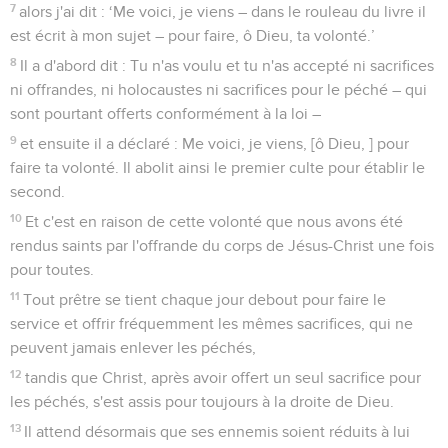
7
alors j'ai dit : ‘Me voici, je viens – dans le rouleau du livre il
est écrit à mon sujet – pour faire, ô Dieu, ta volonté.’
8
Il a d'abord dit : Tu n'as voulu et tu n'as accepté ni sacrifices
ni offrandes, ni holocaustes ni sacrifices pour le péché – qui
sont pourtant offerts conformément à la loi –
9
et ensuite il a déclaré : Me voici, je viens, [ô Dieu, ] pour
faire ta volonté. Il abolit ainsi le premier culte pour établir le
second.
10
Et c'est en raison de cette volonté que nous avons été
rendus saints par l'offrande du corps de Jésus-Christ une fois
pour toutes.
11
Tout prêtre se tient chaque jour debout pour faire le
service et offrir fréquemment les mêmes sacrifices, qui ne
peuvent jamais enlever les péchés,
12
tandis que Christ, après avoir offert un seul sacrifice pour
les péchés, s'est assis pour toujours à la droite de Dieu.
13
Il attend désormais que ses ennemis soient réduits à lui