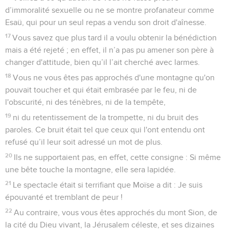
d’immoralité sexuelle ou ne se montre profanateur comme
Esaü, qui pour un seul repas a vendu son droit d'aînesse.
17
Vous savez que plus tard il a voulu obtenir la bénédiction
mais a été rejeté ; en effet, il n’a pas pu amener son père à
changer d'attitude, bien qu’il l’ait cherché avec larmes.
18
Vous ne vous êtes pas approchés d'une montagne qu'on
pouvait toucher et qui était embrasée par le feu, ni de
l'obscurité, ni des ténèbres, ni de la tempête,
19
ni du retentissement de la trompette, ni du bruit des
paroles. Ce bruit était tel que ceux qui l'ont entendu ont
refusé qu’il leur soit adressé un mot de plus.
20
Ils ne supportaient pas, en effet, cette consigne : Si même
une bête touche la montagne, elle sera lapidée.
21
Le spectacle était si terrifiant que Moïse a dit : Je suis
épouvanté et tremblant de peur !
22
Au contraire, vous vous êtes approchés du mont Sion, de
la cité du Dieu vivant, la Jérusalem céleste, et ses dizaines