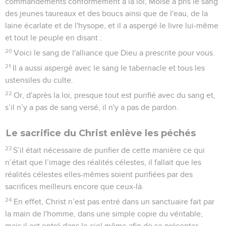
commandements conformément à la loi, Moïse a pris le sang
des jeunes taureaux et des boucs ainsi que de l'eau, de la
laine écarlate et de l'hysope, et il a aspergé le livre lui-même
et tout le peuple en disant :
20
Voici le sang de l'alliance que Dieu a prescrite pour vous.
21
Il a aussi aspergé avec le sang le tabernacle et tous les
ustensiles du culte.
22
Or, d'après la loi, presque tout est purifié avec du sang et,
s’il n’y a pas de sang versé, il n'y a pas de pardon.
Le sacrifice du Christ enlève les péchés
23
S’il était nécessaire de purifier de cette manière ce qui
n’était que l’image des réalités célestes, il fallait que les
réalités célestes elles-mêmes soient purifiées par des
sacrifices meilleurs encore que ceux-là.
24
En effet, Christ n’est pas entré dans un sanctuaire fait par
la main de l'homme, dans une simple copie du véritable,
mais il est entré dans le ciel même afin de se présenter