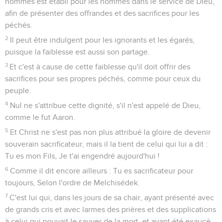
hommes est établi pour les hommes dans le service de Dieu,
afin de présenter des offrandes et des sacrifices pour les
péchés.
2
Il peut être indulgent pour les ignorants et les égarés,
puisque la faiblesse est aussi son partage.
3
Et c'est à cause de cette faiblesse qu'il doit offrir des
sacrifices pour ses propres péchés, comme pour ceux du
peuple.
4
Nul ne s'attribue cette dignité, s'il n'est appelé de Dieu,
comme le fut Aaron.
5
Et Christ ne s'est pas non plus attribué la gloire de devenir
souverain sacrificateur, mais il la tient de celui qui lui a dit :
Tu es mon Fils, Je t'ai engendré aujourd'hui !
6
Comme il dit encore ailleurs : Tu es sacrificateur pour
toujours, Selon l'ordre de Melchisédek.
7
C'est lui qui, dans les jours de sa chair, ayant présenté avec
de grands cris et avec larmes des prières et des supplications
à celui qui pouvait le sauver de la mort, et ayant été exaucé