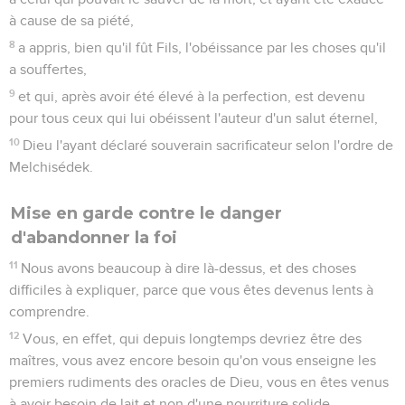
à cause de sa piété,
8
a appris, bien qu'il fût Fils, l'obéissance par les choses qu'il
a souffertes,
9
et qui, après avoir été élevé à la perfection, est devenu
pour tous ceux qui lui obéissent l'auteur d'un salut éternel,
10
Dieu l'ayant déclaré souverain sacrificateur selon l'ordre de
Melchisédek.
Mise en garde contre le danger
d'abandonner la foi
11
Nous avons beaucoup à dire là-dessus, et des choses
difficiles à expliquer, parce que vous êtes devenus lents à
comprendre.
12
Vous, en effet, qui depuis longtemps devriez être des
maîtres, vous avez encore besoin qu'on vous enseigne les
premiers rudiments des oracles de Dieu, vous en êtes venus
à avoir besoin de lait et non d'une nourriture solide.