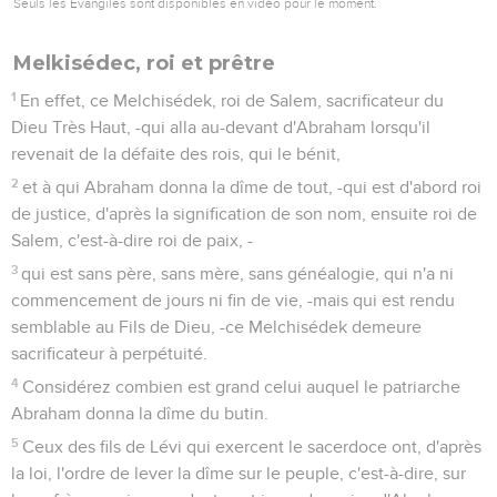
Seuls les Évangiles sont disponibles en vidéo pour le moment.
Melkisédec, roi et prêtre
1
En effet, ce Melchisédek, roi de Salem, sacrificateur du
Dieu Très Haut, -qui alla au-devant d'Abraham lorsqu'il
revenait de la défaite des rois, qui le bénit,
2
et à qui Abraham donna la dîme de tout, -qui est d'abord roi
de justice, d'après la signification de son nom, ensuite roi de
Salem, c'est-à-dire roi de paix, -
3
qui est sans père, sans mère, sans généalogie, qui n'a ni
commencement de jours ni fin de vie, -mais qui est rendu
semblable au Fils de Dieu, -ce Melchisédek demeure
sacrificateur à perpétuité.
4
Considérez combien est grand celui auquel le patriarche
Abraham donna la dîme du butin.
5
Ceux des fils de Lévi qui exercent le sacerdoce ont, d'après
la loi, l'ordre de lever la dîme sur le peuple, c'est-à-dire, sur