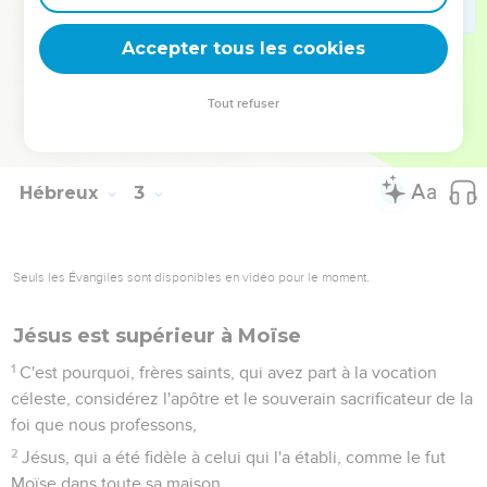
17
En conséquence, il a dû être rendu semblable en toutes
choses à ses frères, afin qu'il fût un souverain sacrificateur
Accepter tous les cookies
miséricordieux et fidèle dans le service de Dieu, pour faire
l'expiation des péchés du peuple ;
Tout refuser
18
car, ayant été tenté lui-même dans ce qu'il a souffert, il
peut secourir ceux qui sont tentés.
Hébreux
3
Seuls les Évangiles sont disponibles en vidéo pour le moment.
Jésus est supérieur à Moïse
1
C'est pourquoi, frères saints, qui avez part à la vocation
céleste, considérez l'apôtre et le souverain sacrificateur de la
foi que nous professons,
2
Jésus, qui a été fidèle à celui qui l'a établi, comme le fut
Moïse dans toute sa maison.