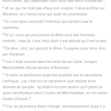
leurs frères, qui cependant sont issus des reins d'Abraham ;
6
et lui, qui ne tirait pas d'eux son origine, il leva la dîme sur
Abraham, et il bénit celui qui avait les promesses.
7
Or c'est sans contredit l'inférieur qui est béni par le
supérieur.
8
Et ici, ceux qui perçoivent la dîme sont des hommes
mortels ; mais là, c'est celui dont il est attesté qu'il est vivant.
9
De plus, Lévi, qui perçoit la dîme, l'a payée, pour ainsi dire,
par Abraham ;
10
car il était encore dans les reins de son père, lorsque
Melchisédek alla au-devant d'Abraham.
11
Si donc la perfection avait été possible par le sacerdoce
Lévitique, -car c'est sur ce sacerdoce que repose la loi
donnée au peuple, -qu'était-il encore besoin qu'il parût un
autre sacrificateur selon l'ordre de Melchisédek, et non selon
l'ordre d'Aaron ?
12
Car, le sacerdoce étant changé, nécessairement aussi il y