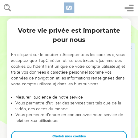
de fils, élevât à la perfection par les souffrances le Prince de
leur salut.
11
Car celui qui sanctifie et ceux qui sont sanctifiés sont tous
Segond 1910
issus d'un seul. C'est pourquoi il n'a pas honte de les appeler
Votre vie privée est importante
Hébreux
2
frères,
pour nous
12
lorsqu'il dit : J'annoncerai ton nom à mes frères, Je te
célébrerai au milieu de l'assemblée.
En cliquant sur le bouton « Accepter tous les cookies », vous
13
Et encore : Je me confierai en toi. Et encore : Me voici, moi
acceptez que TopChrétien utilise des traceurs (comme des
cookies ou l'identifiant unique de votre compte utilisateur) et
et les enfants que Dieu m'a donnés.
traite vos données à caractère personnel (comme vos
14
Ainsi donc, puisque les enfants participent au sang et à la
données de navigation et les informations renseignées dans
chair, il y a également participé lui-même, afin que, par la
votre compte utilisateur) dans les buts suivants :
mort, il anéantît celui qui a la puissance de la mort, c'est à
Mesurer l'audience de notre service
dire le diable,
Vous permettre d'utiliser des services tiers tels que de la
15
et qu'il délivrât tous ceux qui, par crainte de la mort,
vidéo, des cartes du monde…
Vous permettre d'entrer en contact avec notre service de
étaient toute leur vie retenus dans la servitude.
relation aux utilisateurs.
16
Car assurément ce n'est pas à des anges qu'il vient en
aide, mais c'est à la postérité d'Abraham.
Choisir mes cookies