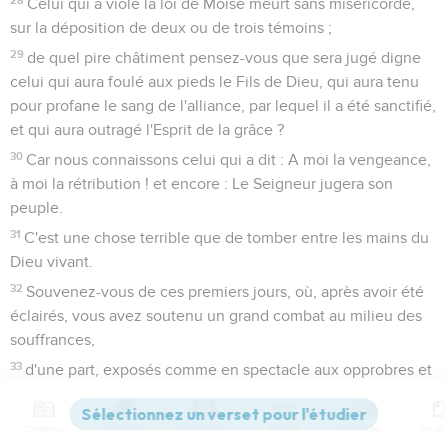
Celui qui a violé la loi de Moïse meurt sans miséricorde,
sur la déposition de deux ou de trois témoins ;
29
de quel pire châtiment pensez-vous que sera jugé digne
celui qui aura foulé aux pieds le Fils de Dieu, qui aura tenu
pour profane le sang de l'alliance, par lequel il a été sanctifié,
et qui aura outragé l'Esprit de la grâce ?
30
Car nous connaissons celui qui a dit : A moi la vengeance,
à moi la rétribution ! et encore : Le Seigneur jugera son
peuple.
31
C'est une chose terrible que de tomber entre les mains du
Dieu vivant.
32
Souvenez-vous de ces premiers jours, où, après avoir été
éclairés, vous avez soutenu un grand combat au milieu des
souffrances,
33
d'une part, exposés comme en spectacle aux opprobres et
aux tribulations, et de l'autre, vous associant à ceux dont la
position était la même.
Contenus
Versions
Commentaires
Strong
Dictionnaire
34
En effet, vous avez eu de la compassion pour les