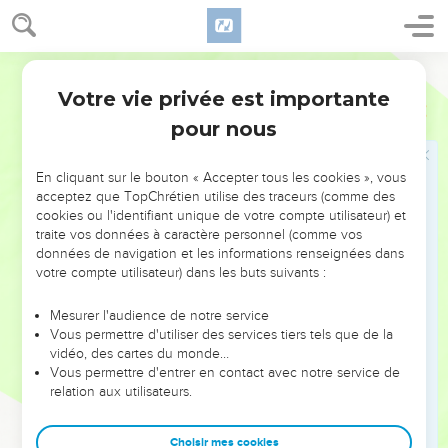
sa piété.
8
Ainsi, bien qu’étant Fils, il a appris l'obéissance par ce qu’il
a souffert.
Segond 21
9
Et parfaitement qualifié, il est devenu pour tous ceux qui lui
Votre vie privée est importante
Hébreux
5
obéissent l'auteur d'un salut éternel,
pour nous
10
car Dieu l'a déclaré grand-prêtre à la manière de
Melchisédek.
En cliquant sur le bouton « Accepter tous les cookies », vous
acceptez que TopChrétien utilise des traceurs (comme des
Mise en garde contre le danger
cookies ou l'identifiant unique de votre compte utilisateur) et
traite vos données à caractère personnel (comme vos
d'abandonner la foi
données de navigation et les informations renseignées dans
votre compte utilisateur) dans les buts suivants :
11
Nous avons beaucoup à dire à ce sujet, et des choses
difficiles à expliquer parce que vous êtes devenus lents à
Mesurer l'audience de notre service
comprendre.
Vous permettre d'utiliser des services tiers tels que de la
12
vidéo, des cartes du monde…
Alors que vous devriez avec le temps être des
Vous permettre d'entrer en contact avec notre service de
enseignants, vous en êtes au point d’avoir besoin qu'on vous
relation aux utilisateurs.
enseigne les éléments de base de la révélation de Dieu ;
vous en êtes arrivés à avoir besoin de lait et non d'une
Choisir mes cookies