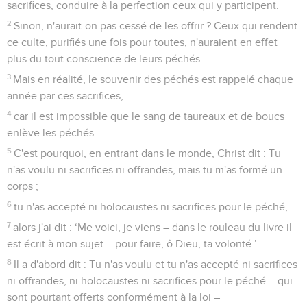
sacrifices, conduire à la perfection ceux qui y participent.
2
Sinon, n'aurait-on pas cessé de les offrir ? Ceux qui rendent
ce culte, purifiés une fois pour toutes, n'auraient en effet
plus du tout conscience de leurs péchés.
3
Mais en réalité, le souvenir des péchés est rappelé chaque
année par ces sacrifices,
4
car il est impossible que le sang de taureaux et de boucs
enlève les péchés.
5
C'est pourquoi, en entrant dans le monde, Christ dit : Tu
n'as voulu ni sacrifices ni offrandes, mais tu m'as formé un
corps ;
6
tu n'as accepté ni holocaustes ni sacrifices pour le péché,
7
alors j'ai dit : ‘Me voici, je viens – dans le rouleau du livre il
est écrit à mon sujet – pour faire, ô Dieu, ta volonté.’
8
Il a d'abord dit : Tu n'as voulu et tu n'as accepté ni sacrifices
ni offrandes, ni holocaustes ni sacrifices pour le péché – qui
sont pourtant offerts conformément à la loi –