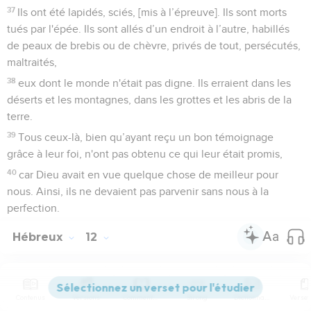
37
Ils ont été lapidés, sciés, [mis à l’épreuve]. Ils sont morts
tués par l'épée. Ils sont allés d’un endroit à l’autre, habillés
de peaux de brebis ou de chèvre, privés de tout, persécutés,
maltraités,
38
eux dont le monde n'était pas digne. Ils erraient dans les
déserts et les montagnes, dans les grottes et les abris de la
terre.
39
Tous ceux-là, bien qu’ayant reçu un bon témoignage
grâce à leur foi, n'ont pas obtenu ce qui leur était promis,
40
car Dieu avait en vue quelque chose de meilleur pour
nous. Ainsi, ils ne devaient pas parvenir sans nous à la
perfection.
Hébreux
12
Seuls les Évangiles sont disponibles en vidéo pour le moment.
Contenus
Versions
Commentaires
Strong
Dictionnaire