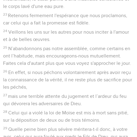
le corps lavé d'une eau pure.
23
Retenons fermement l'espérance que nous proclamons,
car celui qui a fait la promesse est fidèle.
24
Veillons les uns sur les autres pour nous inciter à l'amour
et à de belles œuvres.
25
N’abandonnons pas notre assemblée, comme certains en
ont l’habitude, mais encourageons-nous mutuellement.
Faites cela d'autant plus que vous voyez s'approcher le jour.
26
En effet, si nous péchons volontairement après avoir reçu
la connaissance de la vérité, il ne reste plus de sacrifice pour
les péchés,
27
mais une terrible attente du jugement et l’ardeur du feu
qui dévorera les adversaires de Dieu.
28
Celui qui a violé la loi de Moïse est mis à mort sans pitié,
sur la déposition de deux ou de trois témoins.
29
Quelle peine bien plus sévère méritera-t-il donc, à votre
avis, celui qui aura foulé aux pieds le Fils de Dieu, qui aura