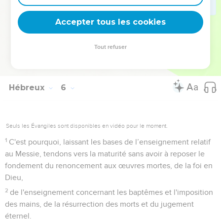
nourriture solide.
13
Or celui qui en est au lait est inexpérimenté dans la parole
Accepter tous les cookies
de justice, car il est un petit enfant.
14
Mais la nourriture solide est pour les adultes, pour ceux
Tout refuser
qui, en raison de leur expérience, ont le jugement exercé à
discerner ce qui est bien et ce qui est mal.
Hébreux
6
Seuls les Évangiles sont disponibles en vidéo pour le moment.
1
C'est pourquoi, laissant les bases de l’enseignement relatif
au Messie, tendons vers la maturité sans avoir à reposer le
fondement du renoncement aux œuvres mortes, de la foi en
Dieu,
2
de l'enseignement concernant les baptêmes et l'imposition
des mains, de la résurrection des morts et du jugement
éternel.