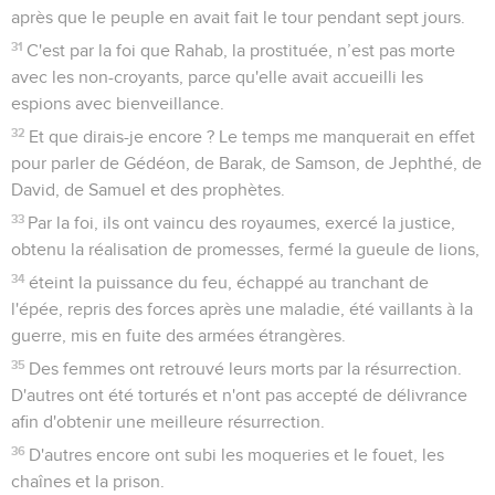
après que le peuple en avait fait le tour pendant sept jours.
31
C'est par la foi que Rahab, la prostituée, n’est pas morte
avec les non-croyants, parce qu'elle avait accueilli les
espions avec bienveillance.
32
Et que dirais-je encore ? Le temps me manquerait en effet
pour parler de Gédéon, de Barak, de Samson, de Jephthé, de
David, de Samuel et des prophètes.
33
Par la foi, ils ont vaincu des royaumes, exercé la justice,
obtenu la réalisation de promesses, fermé la gueule de lions,
34
éteint la puissance du feu, échappé au tranchant de
l'épée, repris des forces après une maladie, été vaillants à la
guerre, mis en fuite des armées étrangères.
35
Des femmes ont retrouvé leurs morts par la résurrection.
D'autres ont été torturés et n'ont pas accepté de délivrance
afin d'obtenir une meilleure résurrection.
36
D'autres encore ont subi les moqueries et le fouet, les
chaînes et la prison.