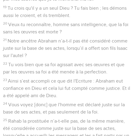
19
Tu crois qu'il y a un seul Dieu ? Tu fais bien ; les démons
aussi le croient, et ils tremblent.
20
Veux-tu reconnaître, homme sans intelligence, que la foi
sans les œuvres est morte ?
21
Notre ancêtre Abraham n’a-t-il pas été considéré comme
juste sur la base de ses actes, lorsqu’il a offert son fils Isaac
sur l'autel ?
22
Tu vois bien que sa foi agissait avec ses œuvres et que
par les œuvres sa foi a été menée à la perfection.
23
Ainsi s’est accompli ce que dit l'Ecriture : Abraham eut
confiance en Dieu et cela lui fut compté comme justice. Et il
a été appelé ami de Dieu.
24
Vous voyez [donc] que l'homme est déclaré juste sur la
base de ses actes, et pas seulement de la foi.
25
Rahab la prostituée n’a-t-elle pas, de la même manière,
été considérée comme juste sur la base de ses actes,
lorsqu'elle a accueilli les messagers et les a fait partir par un