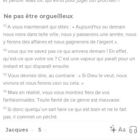
et perdre. Mais toi, qui es-tu pour juger ton prochain ?
Ne pas être orgueilleux
13
A vous maintenant qui dites : « Aujourd'hui ou demain
nous irons dans telle ville, nous y passerons une année, nous
y ferons des affaires et nous gagnerons de l'argent »,
14
vous qui ne savez pas ce qui arrivera demain ! En effet,
qu’est-ce que votre vie ? C’est une vapeur qui paraît pour un
instant et qui disparaît ensuite.
15
Vous devriez dire, au contraire : « Si Dieu le veut, nous
vivrons et nous ferons ceci ou cela. »
16
Mais en réalité, vous vous montrez fiers de vos
fanfaronnades. Toute fierté de ce genre est mauvaise.
17
Si donc quelqu’un sait faire ce qui est bien et ne le fait
pas, il commet un péché.
Jacques
5