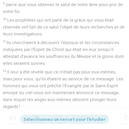
9
parce que vous obtenez le salut de votre âme pour prix de
votre foi.
10
Les prophètes qui ont parlé de la grâce qui vous était
réservée ont fait de ce salut l'objet de leurs recherches et de
leurs investigations.
11
Ils cherchaient à découvrir l'époque et les circonstances
indiquées par l'Esprit de Christ qui était en eux lorsqu’il
attestait d'avance les souffrances du Messie et la gloire dont
elles seraient suivies.
12
Il leur a été révélé que ce n'était pas pour eux-mêmes,
mais pour vous, qu'ils étaient au service de ce message. Les
hommes qui vous ont prêché l'Evangile par le Saint-Esprit
envoyé du ciel vous ont maintenant annoncé ce message,
dans lequel les anges eux-mêmes désirent plonger leurs
regards !
Appel à vivre saintement
Contenus
Versions
Commentaires
Strong
Dictionnaire