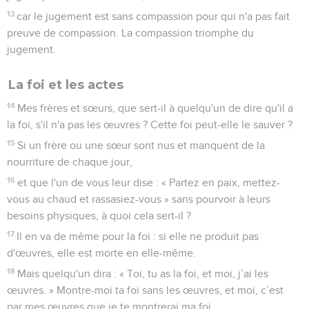
13
car le jugement est sans compassion pour qui n'a pas fait
preuve de compassion. La compassion triomphe du
jugement.
La foi et les actes
14
Mes frères et sœurs, que sert-il à quelqu'un de dire qu'il a
la foi, s'il n'a pas les œuvres ? Cette foi peut-elle le sauver ?
15
Si un frère ou une sœur sont nus et manquent de la
nourriture de chaque jour,
16
et que l'un de vous leur dise : « Partez en paix, mettez-
vous au chaud et rassasiez-vous » sans pourvoir à leurs
besoins physiques, à quoi cela sert-il ?
17
Il en va de même pour la foi : si elle ne produit pas
d'œuvres, elle est morte en elle-même.
18
Mais quelqu'un dira : « Toi, tu as la foi, et moi, j’ai les
œuvres. » Montre-moi ta foi sans les œuvres, et moi, c’est
par mes œuvres que je te montrerai ma foi.