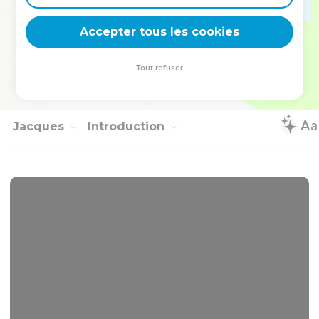
23
Sachez que notre frère Timothée a été relâché ; s'il vient
Accepter tous les cookies
assez tôt, j'irai vous voir avec lui.
24
Saluez tous vos conducteurs ainsi que tous les saints.
Tout refuser
Ceux d'Italie vous saluent.
25
Que la grâce soit avec vous tous !
Jacques
Introduction