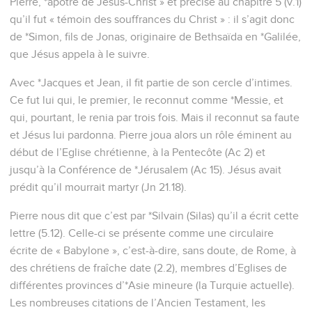
Pierre, *apôtre de Jésus-Christ » et précise au chapitre 5 (v.1)
qu’il fut « témoin des souffrances du Christ » : il s’agit donc
de *Simon, fils de Jonas, originaire de Bethsaïda en *Galilée,
que Jésus appela à le suivre.
Avec *Jacques et Jean, il fit partie de son cercle d’intimes.
Ce fut lui qui, le premier, le reconnut comme *Messie, et
qui, pourtant, le renia par trois fois. Mais il reconnut sa faute
et Jésus lui pardonna. Pierre joua alors un rôle éminent au
début de l’Eglise chrétienne, à la Pentecôte (Ac 2) et
jusqu’à la Conférence de *Jérusalem (Ac 15). Jésus avait
prédit qu’il mourrait martyr (Jn 21.18).
Pierre nous dit que c’est par *Silvain (Silas) qu’il a écrit cette
lettre (5.12). Celle-ci se présente comme une circulaire
écrite de « Babylone », c’est-à-dire, sans doute, de Rome, à
des chrétiens de fraîche date (2.2), membres d’Eglises de
différentes provinces d’*Asie mineure (la Turquie actuelle).
Les nombreuses citations de l’Ancien Testament, les