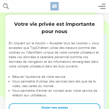
une bonne conscience, puisque nous voulons bien nous
conduire en toute circonstance.
Segond 21
19
Je vous invite plus particulièrement à prier pour que je
Votre vie privée est importante
vous sois rendu plus tôt.
Hébreux
13
pour nous
Prière
En cliquant sur le bouton « Accepter tous les cookies », vous
20
Le Dieu de la paix a ramené d’entre les morts notre
acceptez que TopChrétien utilise des traceurs (comme des
Seigneur Jésus, devenu le grand berger des brebis grâce au
cookies ou l'identifiant unique de votre compte utilisateur) et
sang d'une alliance éternelle.
traite vos données à caractère personnel (comme vos
données de navigation et les informations renseignées dans
21
Qu’il vous rende capables de toute bonne œuvre pour
votre compte utilisateur) dans les buts suivants :
l'accomplissement de sa volonté, qu’il fasse en vous ce qui
lui est agréable par Jésus-Christ, à qui soit la gloire aux
Mesurer l'audience de notre service
Vous permettre d'utiliser des services tiers tels que de la
siècles des siècles ! Amen !
vidéo, des cartes du monde…
Vous permettre d'entrer en contact avec notre service de
Conclusions et salutations
relation aux utilisateurs.
22
Je vous invite, frères et sœurs, à faire bon accueil à ces
Choisir mes cookies
paroles d'encouragement, car je vous ai écrit brièvement.