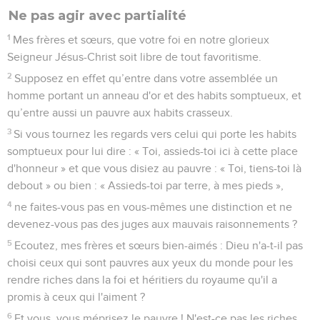
Ne pas agir avec partialité
1
Mes frères et sœurs, que votre foi en notre glorieux
Seigneur Jésus-Christ soit libre de tout favoritisme.
2
Supposez en effet qu’entre dans votre assemblée un
homme portant un anneau d'or et des habits somptueux, et
qu’entre aussi un pauvre aux habits crasseux.
3
Si vous tournez les regards vers celui qui porte les habits
somptueux pour lui dire : « Toi, assieds-toi ici à cette place
d'honneur » et que vous disiez au pauvre : « Toi, tiens-toi là
debout » ou bien : « Assieds-toi par terre, à mes pieds »,
4
ne faites-vous pas en vous-mêmes une distinction et ne
devenez-vous pas des juges aux mauvais raisonnements ?
5
Ecoutez, mes frères et sœurs bien-aimés : Dieu n'a-t-il pas
choisi ceux qui sont pauvres aux yeux du monde pour les
rendre riches dans la foi et héritiers du royaume qu'il a
promis à ceux qui l'aiment ?
6
Et vous, vous méprisez le pauvre ! N'est-ce pas les riches