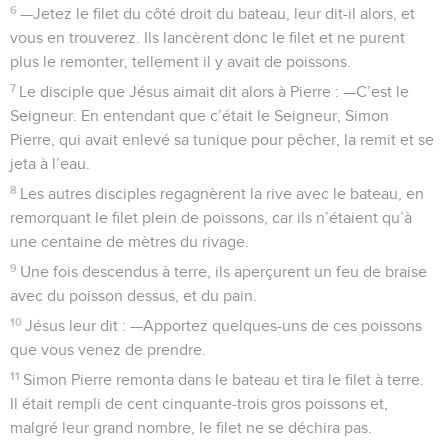
6
—Jetez le filet du côté droit du bateau, leur dit-il alors, et
vous en trouverez. Ils lancèrent donc le filet et ne purent
plus le remonter, tellement il y avait de poissons.
7
Le disciple que Jésus aimait dit alors à Pierre : —C’est le
Seigneur. En entendant que c’était le Seigneur, Simon
Pierre, qui avait enlevé sa tunique pour pêcher, la remit et se
jeta à l’eau.
8
Les autres disciples regagnèrent la rive avec le bateau, en
remorquant le filet plein de poissons, car ils n’étaient qu’à
une centaine de mètres du rivage.
9
Une fois descendus à terre, ils aperçurent un feu de braise
avec du poisson dessus, et du pain.
10
Jésus leur dit : —Apportez quelques-uns de ces poissons
que vous venez de prendre.
11
Simon Pierre remonta dans le bateau et tira le filet à terre.
Il était rempli de cent cinquante-trois gros poissons et,
malgré leur grand nombre, le filet ne se déchira pas.