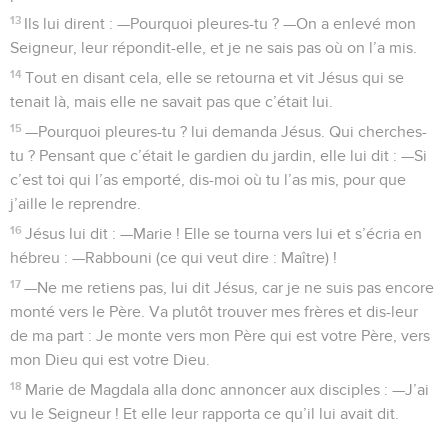
13
Ils lui dirent : —Pourquoi pleures-tu ? —On a enlevé mon
Seigneur, leur répondit-elle, et je ne sais pas où on l’a mis.
14
Tout en disant cela, elle se retourna et vit Jésus qui se
tenait là, mais elle ne savait pas que c’était lui.
15
—Pourquoi pleures-tu ? lui demanda Jésus. Qui cherches-
tu ? Pensant que c’était le gardien du jardin, elle lui dit : —Si
c’est toi qui l’as emporté, dis-moi où tu l’as mis, pour que
j’aille le reprendre.
16
Jésus lui dit : —Marie ! Elle se tourna vers lui et s’écria en
hébreu : —Rabbouni (ce qui veut dire : Maître) !
17
—Ne me retiens pas, lui dit Jésus, car je ne suis pas encore
monté vers le Père. Va plutôt trouver mes frères et dis-leur
de ma part : Je monte vers mon Père qui est votre Père, vers
mon Dieu qui est votre Dieu.
18
Marie de Magdala alla donc annoncer aux disciples : —J’ai
vu le Seigneur ! Et elle leur rapporta ce qu’il lui avait dit.