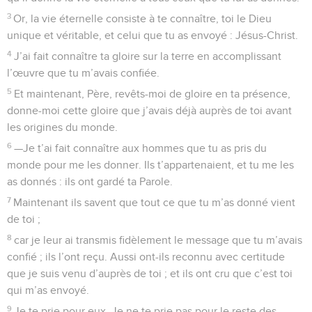
3
Or, la vie éternelle consiste à te connaître, toi le Dieu
unique et véritable, et celui que tu as envoyé : Jésus-Christ.
4
J’ai fait connaître ta gloire sur la terre en accomplissant
l’œuvre que tu m’avais confiée.
5
Et maintenant, Père, revêts-moi de gloire en ta présence,
donne-moi cette gloire que j’avais déjà auprès de toi avant
les origines du monde.
6
—Je t’ai fait connaître aux hommes que tu as pris du
monde pour me les donner. Ils t’appartenaient, et tu me les
as donnés : ils ont gardé ta Parole.
7
Maintenant ils savent que tout ce que tu m’as donné vient
de toi ;
8
car je leur ai transmis fidèlement le message que tu m’avais
confié ; ils l’ont reçu. Aussi ont-ils reconnu avec certitude
que je suis venu d’auprès de toi ; et ils ont cru que c’est toi
qui m’as envoyé.
9
Je te prie pour eux. Je ne te prie pas pour le reste des