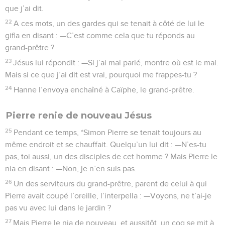
que j’ai dit.
22
A ces mots, un des gardes qui se tenait à côté de lui le
gifla en disant : —C’est comme cela que tu réponds au
grand-prêtre ?
23
Jésus lui répondit : —Si j’ai mal parlé, montre où est le mal.
Mais si ce que j’ai dit est vrai, pourquoi me frappes-tu ?
24
Hanne l’envoya enchaîné à Caïphe, le grand-prêtre.
Pierre renie de nouveau Jésus
25
Pendant ce temps, *Simon Pierre se tenait toujours au
même endroit et se chauffait. Quelqu’un lui dit : —N’es-tu
pas, toi aussi, un des disciples de cet homme ? Mais Pierre le
nia en disant : —Non, je n’en suis pas.
26
Un des serviteurs du grand-prêtre, parent de celui à qui
Pierre avait coupé l’oreille, l’interpella : —Voyons, ne t’ai-je
pas vu avec lui dans le jardin ?
27
Mais Pierre le nia de nouveau, et aussitôt, un coq se mit à