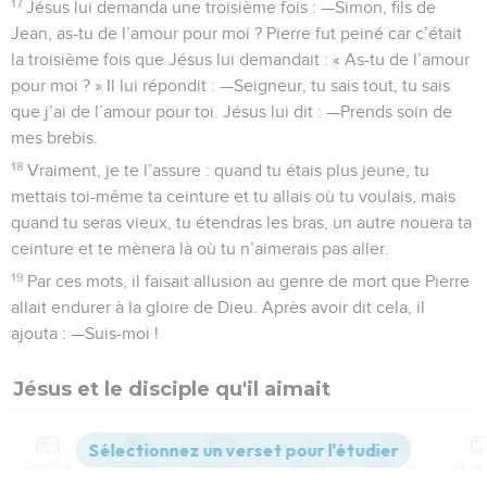
17
Jésus lui demanda une troisième fois : —Simon, fils de
Jean, as-tu de l’amour pour moi ? Pierre fut peiné car c’était
la troisième fois que Jésus lui demandait : « As-tu de l’amour
pour moi ? » Il lui répondit : —Seigneur, tu sais tout, tu sais
que j’ai de l’amour pour toi. Jésus lui dit : —Prends soin de
mes brebis.
18
Vraiment, je te l’assure : quand tu étais plus jeune, tu
mettais toi-même ta ceinture et tu allais où tu voulais, mais
quand tu seras vieux, tu étendras les bras, un autre nouera ta
ceinture et te mènera là où tu n’aimerais pas aller.
19
Par ces mots, il faisait allusion au genre de mort que Pierre
allait endurer à la gloire de Dieu. Après avoir dit cela, il
ajouta : —Suis-moi !
Jésus et le disciple qu'il aimait
20
Pierre se retourna et aperçut le disciple que Jésus aimait ;
il marchait derrière eux. C’est ce disciple qui, au cours du
Contenus
Versions
Commentaires
Strong
Dictionnaire
repas, s’était penché vers Jésus et lui avait demandé :