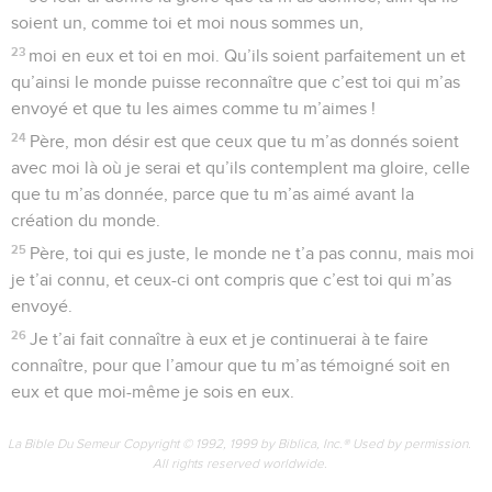
soient un, comme toi et moi nous sommes un,
23
moi en eux et toi en moi. Qu’ils soient parfaitement un et
qu’ainsi le monde puisse reconnaître que c’est toi qui m’as
envoyé et que tu les aimes comme tu m’aimes !
24
Père, mon désir est que ceux que tu m’as donnés soient
avec moi là où je serai et qu’ils contemplent ma gloire, celle
que tu m’as donnée, parce que tu m’as aimé avant la
création du monde.
25
Père, toi qui es juste, le monde ne t’a pas connu, mais moi
je t’ai connu, et ceux-ci ont compris que c’est toi qui m’as
envoyé.
26
Je t’ai fait connaître à eux et je continuerai à te faire
connaître, pour que l’amour que tu m’as témoigné soit en
eux et que moi-même je sois en eux.
La Bible Du Semeur Copyright © 1992, 1999 by Biblica, Inc.® Used by permission.
All rights reserved worldwide.