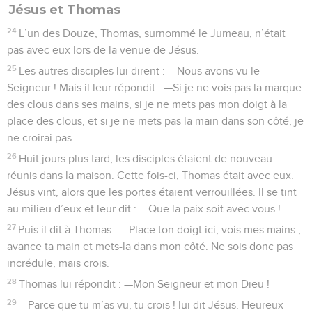
Jésus et Thomas
24
L’un des Douze, Thomas, surnommé le Jumeau, n’était
pas avec eux lors de la venue de Jésus.
25
Les autres disciples lui dirent : —Nous avons vu le
Seigneur ! Mais il leur répondit : —Si je ne vois pas la marque
des clous dans ses mains, si je ne mets pas mon doigt à la
place des clous, et si je ne mets pas la main dans son côté, je
ne croirai pas.
26
Huit jours plus tard, les disciples étaient de nouveau
réunis dans la maison. Cette fois-ci, Thomas était avec eux.
Jésus vint, alors que les portes étaient verrouillées. Il se tint
au milieu d’eux et leur dit : —Que la paix soit avec vous !
27
Puis il dit à Thomas : —Place ton doigt ici, vois mes mains ;
avance ta main et mets-la dans mon côté. Ne sois donc pas
incrédule, mais crois.
28
Thomas lui répondit : —Mon Seigneur et mon Dieu !
29
—Parce que tu m’as vu, tu crois ! lui dit Jésus. Heureux