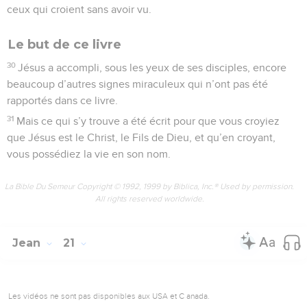
ceux qui croient sans avoir vu.
Le but de ce livre
30
Jésus a accompli, sous les yeux de ses disciples, encore
beaucoup d’autres signes miraculeux qui n’ont pas été
rapportés dans ce livre.
31
Mais ce qui s’y trouve a été écrit pour que vous croyiez
que Jésus est le Christ, le Fils de Dieu, et qu’en croyant,
vous possédiez la vie en son nom.
La Bible Du Semeur Copyright © 1992, 1999 by Biblica, Inc.® Used by permission.
All rights reserved worldwide.
Jean
21
Les vidéos ne sont pas disponibles aux USA et C anada.