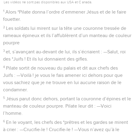
Les vidéos ne sont pas disponibles aux USA et C anada.
1
Alors *Pilate donna l’ordre d’emmener Jésus et de le faire
fouetter.
2
Les soldats lui mirent sur la tête une couronne tressée de
rameaux épineux et ils l’affublèrent d’un manteau de couleur
pourpre
3
et, s’avançant au-devant de lui, ils s’écriaient : —Salut, roi
des *Juifs ! Et ils lui donnaient des gifles.
4
Pilate sortit de nouveau du palais et dit aux chefs des
Juifs : —Voilà ! je vous le fais amener ici dehors pour que
vous sachiez que je ne trouve en lui aucune raison de le
condamner.
5
Jésus parut donc dehors, portant la couronne d’épines et le
manteau de couleur pourpre. Pilate leur dit : —Voici
l’homme.
6
En le voyant, les chefs des *prêtres et les gardes se mirent
à crier : —Crucifie-le ! Crucifie-le ! —Vous n’avez qu’à le