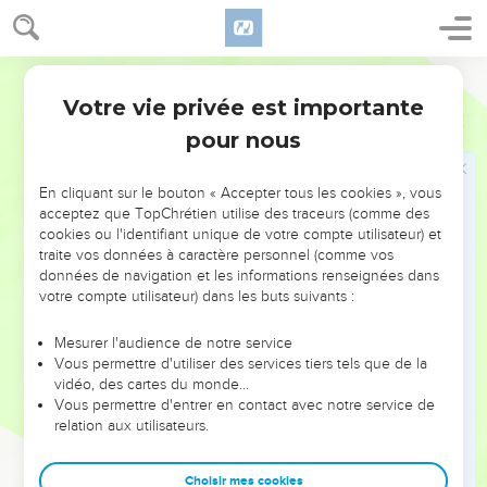
nom. Et je ne vous dis même pas que j’interviendrai en votre
faveur auprès du Père.
Semeur
27
Car le Père lui-même vous aime parce que vous m’aimez
Votre vie privée est importante
et que vous avez cru que je suis venu de lui.
Jean
16
pour nous
28
C’est vrai : je suis venu du Père et je suis venu dans le
monde. Maintenant, je quitte le monde et je retourne auprès
du Père.
En cliquant sur le bouton « Accepter tous les cookies », vous
acceptez que TopChrétien utilise des traceurs (comme des
29
—Maintenant enfin, s’écrièrent ses disciples, tu nous
cookies ou l'identifiant unique de votre compte utilisateur) et
parles en toute clarté, et non plus de manière figurée.
traite vos données à caractère personnel (comme vos
données de navigation et les informations renseignées dans
30
A présent, nous savons que tu sais tout et que tu connais
votre compte utilisateur) dans les buts suivants :
d’avance les questions que l’on aimerait te poser. C’est
pourquoi nous croyons que tu viens de Dieu.
Mesurer l'audience de notre service
Vous permettre d'utiliser des services tiers tels que de la
31
—Ainsi donc, leur répondit Jésus, vous croyez à présent !
vidéo, des cartes du monde…
32
Mais l’heure vient, elle est déjà là, où vous serez dispersés
Vous permettre d'entrer en contact avec notre service de
relation aux utilisateurs.
chacun de son côté, et vous me laisserez seul. Mais je ne
suis pas seul, puisque le Père est avec moi.
Choisir mes cookies
33
Il fallait que je vous dise aussi cela pour que vous trouviez