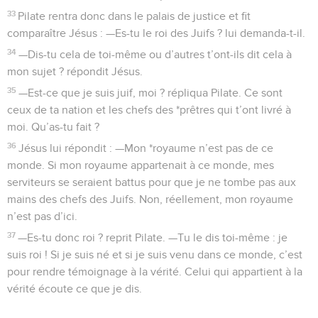
33
Pilate rentra donc dans le palais de justice et fit
comparaître Jésus : —Es-tu le roi des Juifs ? lui demanda-t-il.
34
—Dis-tu cela de toi-même ou d’autres t’ont-ils dit cela à
mon sujet ? répondit Jésus.
35
—Est-ce que je suis juif, moi ? répliqua Pilate. Ce sont
ceux de ta nation et les chefs des *prêtres qui t’ont livré à
moi. Qu’as-tu fait ?
36
Jésus lui répondit : —Mon *royaume n’est pas de ce
monde. Si mon royaume appartenait à ce monde, mes
serviteurs se seraient battus pour que je ne tombe pas aux
mains des chefs des Juifs. Non, réellement, mon royaume
n’est pas d’ici.
37
—Es-tu donc roi ? reprit Pilate. —Tu le dis toi-même : je
suis roi ! Si je suis né et si je suis venu dans ce monde, c’est
pour rendre témoignage à la vérité. Celui qui appartient à la
vérité écoute ce que je dis.