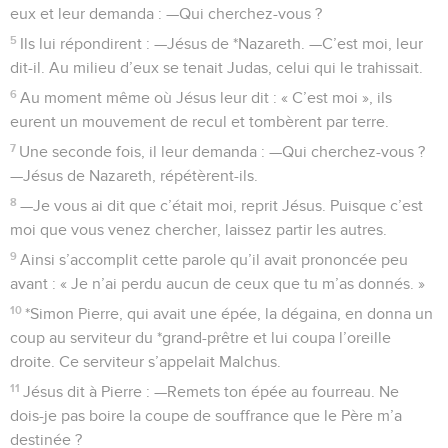
eux et leur demanda : —Qui cherchez-vous ?
5
Ils lui répondirent : —Jésus de *Nazareth. —C’est moi, leur
dit-il. Au milieu d’eux se tenait Judas, celui qui le trahissait.
6
Au moment même où Jésus leur dit : « C’est moi », ils
eurent un mouvement de recul et tombèrent par terre.
7
Une seconde fois, il leur demanda : —Qui cherchez-vous ?
—Jésus de Nazareth, répétèrent-ils.
8
—Je vous ai dit que c’était moi, reprit Jésus. Puisque c’est
moi que vous venez chercher, laissez partir les autres.
9
Ainsi s’accomplit cette parole qu’il avait prononcée peu
avant : « Je n’ai perdu aucun de ceux que tu m’as donnés. »
10
*Simon Pierre, qui avait une épée, la dégaina, en donna un
coup au serviteur du *grand-prêtre et lui coupa l’oreille
droite. Ce serviteur s’appelait Malchus.
11
Jésus dit à Pierre : —Remets ton épée au fourreau. Ne
dois-je pas boire la coupe de souffrance que le Père m’a
destinée ?