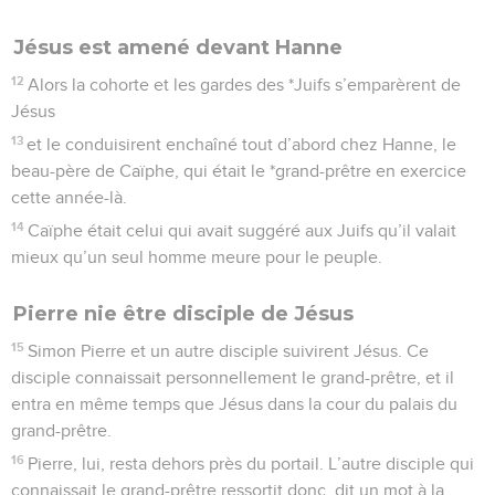
Jésus est amené devant Hanne
12
Alors la cohorte et les gardes des *Juifs s’emparèrent de
Jésus
13
et le conduisirent enchaîné tout d’abord chez Hanne, le
beau-père de Caïphe, qui était le *grand-prêtre en exercice
cette année-là.
14
Caïphe était celui qui avait suggéré aux Juifs qu’il valait
mieux qu’un seul homme meure pour le peuple.
Pierre nie être disciple de Jésus
15
Simon Pierre et un autre disciple suivirent Jésus. Ce
disciple connaissait personnellement le grand-prêtre, et il
entra en même temps que Jésus dans la cour du palais du
grand-prêtre.
16
Pierre, lui, resta dehors près du portail. L’autre disciple qui
connaissait le grand-prêtre ressortit donc, dit un mot à la