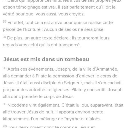
Celui qui rapporte ces faits, les a vus de ses propres yeux
et son témoignage est vrai. Il sait parfaitement qu’il dit la
vérité pour que, vous aussi, vous croyiez.
36
En effet, tout cela est arrivé pour que se réalise cette
parole de l’Ecriture : Aucun de ses os ne sera brisé.
37
De plus, un autre texte déclare : Ils tourneront leurs
regards vers celui qu’ils ont transpercé.
Jésus est mis dans un tombeau
38
Après ces événements, Joseph, de la ville d’Arimathée,
alla demander à Pilate la permission d’enlever le corps de
Jésus. Il était aussi disciple du Seigneur, mais il s’en cachait
par peur des autorités religieuses. Pilate y consentit. Joseph
alla donc prendre le corps de Jésus.
39
Nicodème vint également. C’était lui qui, auparavant, était
allé trouver Jésus de nuit. Il apporta environ trente
kilogrammes d’un mélange de *myrrhe et d’aloès.
40
Tous deux prirent donc le corps de Jésus et