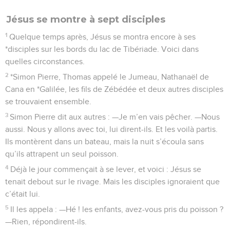
Jésus se montre à sept disciples
1
Quelque temps après, Jésus se montra encore à ses
*disciples sur les bords du lac de Tibériade. Voici dans
quelles circonstances.
2
*Simon Pierre, Thomas appelé le Jumeau, Nathanaël de
Cana en *Galilée, les fils de Zébédée et deux autres disciples
se trouvaient ensemble.
3
Simon Pierre dit aux autres : —Je m’en vais pêcher. —Nous
aussi. Nous y allons avec toi, lui dirent-ils. Et les voilà partis.
Ils montèrent dans un bateau, mais la nuit s’écoula sans
qu’ils attrapent un seul poisson.
4
Déjà le jour commençait à se lever, et voici : Jésus se
tenait debout sur le rivage. Mais les disciples ignoraient que
c’était lui.
5
Il les appela : —Hé ! les enfants, avez-vous pris du poisson ?
—Rien, répondirent-ils.