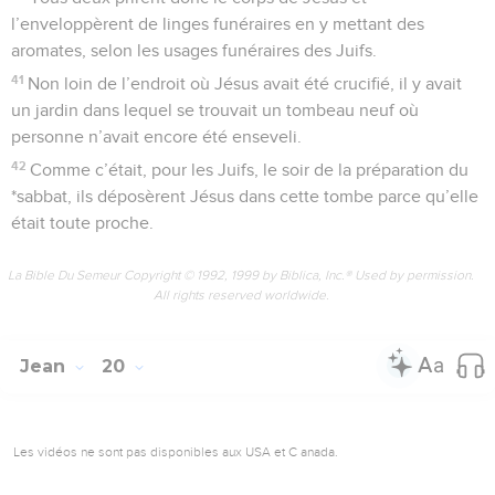
l’enveloppèrent de linges funéraires en y mettant des
aromates, selon les usages funéraires des Juifs.
41
Non loin de l’endroit où Jésus avait été crucifié, il y avait
un jardin dans lequel se trouvait un tombeau neuf où
personne n’avait encore été enseveli.
42
Comme c’était, pour les Juifs, le soir de la préparation du
*sabbat, ils déposèrent Jésus dans cette tombe parce qu’elle
était toute proche.
La Bible Du Semeur Copyright © 1992, 1999 by Biblica, Inc.® Used by permission.
All rights reserved worldwide.
Jean
20
Les vidéos ne sont pas disponibles aux USA et C anada.