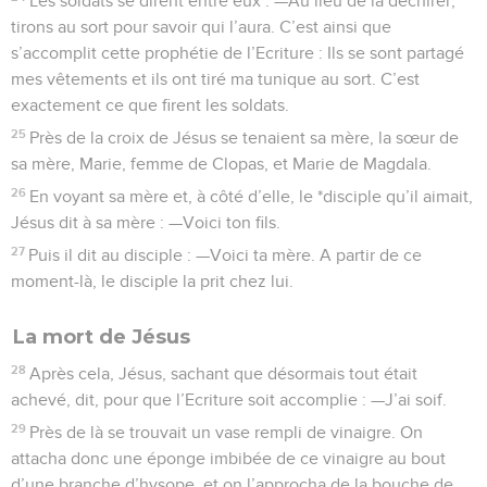
Les soldats se dirent entre eux : —Au lieu de la déchirer,
tirons au sort pour savoir qui l’aura. C’est ainsi que
s’accomplit cette prophétie de l’Ecriture : Ils se sont partagé
mes vêtements et ils ont tiré ma tunique au sort. C’est
exactement ce que firent les soldats.
25
Près de la croix de Jésus se tenaient sa mère, la sœur de
sa mère, Marie, femme de Clopas, et Marie de Magdala.
26
En voyant sa mère et, à côté d’elle, le *disciple qu’il aimait,
Jésus dit à sa mère : —Voici ton fils.
27
Puis il dit au disciple : —Voici ta mère. A partir de ce
moment-là, le disciple la prit chez lui.
La mort de Jésus
28
Après cela, Jésus, sachant que désormais tout était
achevé, dit, pour que l’Ecriture soit accomplie : —J’ai soif.
29
Près de là se trouvait un vase rempli de vinaigre. On
attacha donc une éponge imbibée de ce vinaigre au bout
d’une branche d’hysope, et on l’approcha de la bouche de