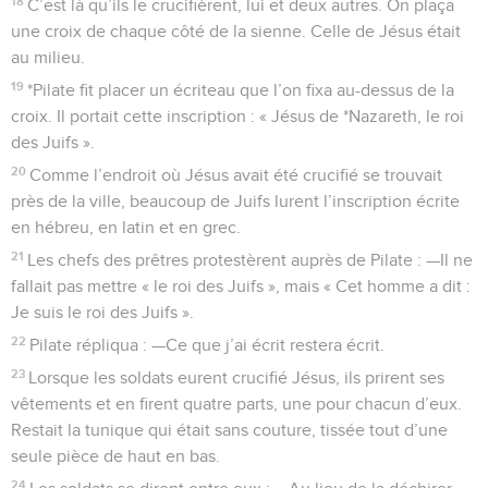
18
C’est là qu’ils le crucifièrent, lui et deux autres. On plaça
une croix de chaque côté de la sienne. Celle de Jésus était
au milieu.
19
*Pilate fit placer un écriteau que l’on fixa au-dessus de la
croix. Il portait cette inscription : « Jésus de *Nazareth, le roi
des Juifs ».
20
Comme l’endroit où Jésus avait été crucifié se trouvait
près de la ville, beaucoup de Juifs lurent l’inscription écrite
en hébreu, en latin et en grec.
21
Les chefs des prêtres protestèrent auprès de Pilate : —Il ne
fallait pas mettre « le roi des Juifs », mais « Cet homme a dit :
Je suis le roi des Juifs ».
22
Pilate répliqua : —Ce que j’ai écrit restera écrit.
23
Lorsque les soldats eurent crucifié Jésus, ils prirent ses
vêtements et en firent quatre parts, une pour chacun d’eux.
Restait la tunique qui était sans couture, tissée tout d’une
seule pièce de haut en bas.
24