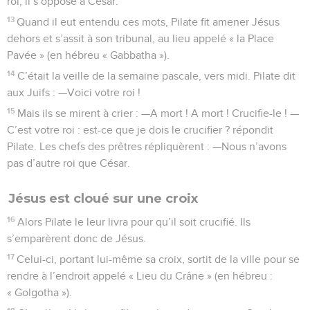
roi, il s’oppose à César.
13
Quand il eut entendu ces mots, Pilate fit amener Jésus
dehors et s’assit à son tribunal, au lieu appelé « la Place
Pavée » (en hébreu « Gabbatha »).
14
C’était la veille de la semaine pascale, vers midi. Pilate dit
aux Juifs : —Voici votre roi !
15
Mais ils se mirent à crier : —A mort ! A mort ! Crucifie-le ! —
C’est votre roi : est-ce que je dois le crucifier ? répondit
Pilate. Les chefs des prêtres répliquèrent : —Nous n’avons
pas d’autre roi que César.
Jésus est cloué sur une croix
16
Alors Pilate le leur livra pour qu’il soit crucifié. Ils
s’emparèrent donc de Jésus.
17
Celui-ci, portant lui-même sa croix, sortit de la ville pour se
rendre à l’endroit appelé « Lieu du Crâne » (en hébreu :
« Golgotha »).