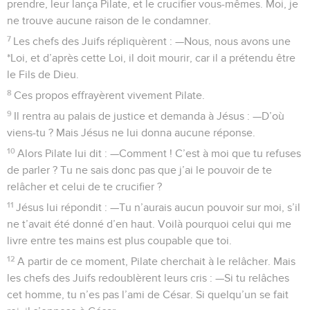
prendre, leur lança Pilate, et le crucifier vous-mêmes. Moi, je
ne trouve aucune raison de le condamner.
7
Les chefs des Juifs répliquèrent : —Nous, nous avons une
*Loi, et d’après cette Loi, il doit mourir, car il a prétendu être
le Fils de Dieu.
8
Ces propos effrayèrent vivement Pilate.
9
Il rentra au palais de justice et demanda à Jésus : —D’où
viens-tu ? Mais Jésus ne lui donna aucune réponse.
10
Alors Pilate lui dit : —Comment ! C’est à moi que tu refuses
de parler ? Tu ne sais donc pas que j’ai le pouvoir de te
relâcher et celui de te crucifier ?
11
Jésus lui répondit : —Tu n’aurais aucun pouvoir sur moi, s’il
ne t’avait été donné d’en haut. Voilà pourquoi celui qui me
livre entre tes mains est plus coupable que toi.
12
A partir de ce moment, Pilate cherchait à le relâcher. Mais
les chefs des Juifs redoublèrent leurs cris : —Si tu relâches
cet homme, tu n’es pas l’ami de César. Si quelqu’un se fait