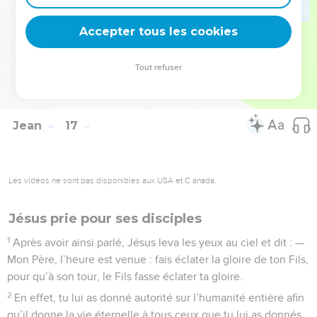
la paix en moi. Dans le monde, vous aurez à souffrir bien des
Accepter tous les cookies
afflictions. Mais courage ! Moi, j’ai vaincu le monde.
La Bible Du Semeur Copyright © 1992, 1999 by Biblica, Inc.® Used by permission.
Tout refuser
All rights reserved worldwide.
Jean
17
Les vidéos ne sont pas disponibles aux USA et C anada.
Jésus prie pour ses disciples
1
Après avoir ainsi parlé, Jésus leva les yeux au ciel et dit : —
Mon Père, l’heure est venue : fais éclater la gloire de ton Fils,
pour qu’à son tour, le Fils fasse éclater ta gloire.
2
En effet, tu lui as donné autorité sur l’humanité entière afin
qu’il donne la vie éternelle à tous ceux que tu lui as donnés.