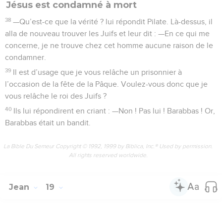
Jésus est condamné à mort
38
—Qu’est-ce que la vérité ? lui répondit Pilate. Là-dessus, il
alla de nouveau trouver les Juifs et leur dit : —En ce qui me
concerne, je ne trouve chez cet homme aucune raison de le
condamner.
39
Il est d’usage que je vous relâche un prisonnier à
l’occasion de la fête de la Pâque. Voulez-vous donc que je
vous relâche le roi des Juifs ?
40
Ils lui répondirent en criant : —Non ! Pas lui ! Barabbas ! Or,
Barabbas était un bandit.
La Bible Du Semeur Copyright © 1992, 1999 by Biblica, Inc.® Used by permission.
All rights reserved worldwide.
Jean
19