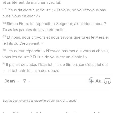
et arrêtèrent de marcher avec lui.
67
Jésus dit alors aux douze : « Et vous, ne voulez-vous pas
aussi vous en aller ? »
68
Simon Pierre lui répondit : « Seigneur, à qui irions-nous ?
Tu as les paroles de la vie éternelle.
69
Et nous, nous croyons et nous savons que tu es le Messie,
le Fils du Dieu vivant. »
70
Jésus leur répondit : « N'est-ce pas moi qui vous ai choisis,
vous les douze ? Et l'un de vous est un diable ! »
71
Il parlait de Judas l’Iscariot, fils de Simon, car c'était lui qui
allait le trahir, lui, l'un des douze.
Jean
7
Les vidéos ne sont pas disponibles aux USA et C anada.