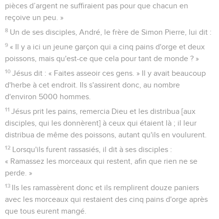
pièces d’argent ne suffiraient pas pour que chacun en
reçoive un peu. »
8
Un de ses disciples, André, le frère de Simon Pierre, lui dit :
9
« Il y a ici un jeune garçon qui a cinq pains d'orge et deux
poissons, mais qu'est-ce que cela pour tant de monde ? »
10
Jésus dit : « Faites asseoir ces gens. » Il y avait beaucoup
d'herbe à cet endroit. Ils s'assirent donc, au nombre
d'environ 5000 hommes.
11
Jésus prit les pains, remercia Dieu et les distribua [aux
disciples, qui les donnèrent] à ceux qui étaient là ; il leur
distribua de même des poissons, autant qu'ils en voulurent.
12
Lorsqu'ils furent rassasiés, il dit à ses disciples :
« Ramassez les morceaux qui restent, afin que rien ne se
perde. »
13
Ils les ramassèrent donc et ils remplirent douze paniers
avec les morceaux qui restaient des cinq pains d'orge après
que tous eurent mangé.