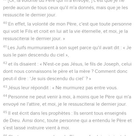
[Or, la volonté du Père qui m'a envoyé, ] c'est que je ne
perde aucun de tous ceux qu'il m'a donnés, mais que je les
ressuscite le dernier jour.
40
En effet, la volonté de mon Père, c'est que toute personne
qui voit le Fils et croit en lui ait la vie éternelle, et moi, je la
ressusciterai le dernier jour. »
41
Les Juifs murmuraient à son sujet parce qu'il avait dit : « Je
suis le pain descendu du ciel »,
42
et ils disaient : « N'est-ce pas Jésus, le fils de Joseph, celui
dont nous connaissons le père et la mère ? Comment donc
peut-il dire : ‘Je suis descendu du ciel’ ? »
43
Jésus leur répondit : « Ne murmurez pas entre vous.
44
Personne ne peut venir à moi, à moins que le Père qui m'a
envoyé ne l'attire, et moi, je le ressusciterai le dernier jour.
45
Il est écrit dans les prophètes : Ils seront tous enseignés
de Dieu. Ainsi donc, toute personne qui a entendu le Père et
s’est laissé instruire vient à moi.
46