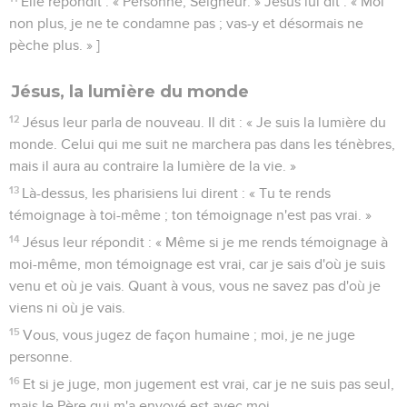
Elle répondit : « Personne, Seigneur. » Jésus lui dit : « Moi
non plus, je ne te condamne pas ; vas-y et désormais ne
pèche plus. » ]
Jésus, la lumière du monde
12
Jésus leur parla de nouveau. Il dit : « Je suis la lumière du
monde. Celui qui me suit ne marchera pas dans les ténèbres,
mais il aura au contraire la lumière de la vie. »
13
Là-dessus, les pharisiens lui dirent : « Tu te rends
témoignage à toi-même ; ton témoignage n'est pas vrai. »
14
Jésus leur répondit : « Même si je me rends témoignage à
moi-même, mon témoignage est vrai, car je sais d'où je suis
venu et où je vais. Quant à vous, vous ne savez pas d'où je
viens ni où je vais.
15
Vous, vous jugez de façon humaine ; moi, je ne juge
personne.
16
Et si je juge, mon jugement est vrai, car je ne suis pas seul,
mais le Père qui m'a envoyé est avec moi.