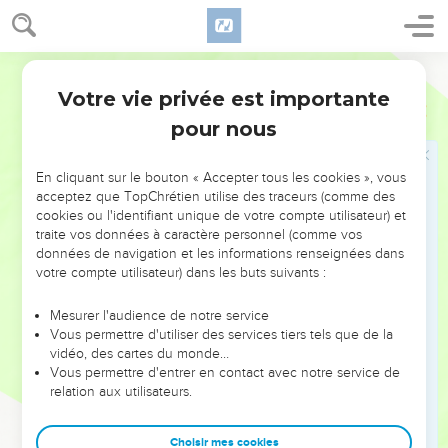
Galiléens qui avaient vu tout ce qu'il avait fait à Jérusalem
pendant la fête. En effet, eux aussi étaient allés à la fête.
46
Jésus retourna donc à Cana en Galilée, où il avait changé
Segond 21
l'eau en vin. Il y avait à Capernaüm un officier du roi dont le
Votre vie privée est importante
Jean
4
fils était malade.
pour nous
47
Quand il apprit que Jésus était venu de Judée en Galilée,
il alla le trouver et le pria de descendre guérir son fils, car il
En cliquant sur le bouton « Accepter tous les cookies », vous
était sur le point de mourir.
acceptez que TopChrétien utilise des traceurs (comme des
48
Jésus lui dit : « Si vous ne voyez pas des signes et des
cookies ou l'identifiant unique de votre compte utilisateur) et
traite vos données à caractère personnel (comme vos
prodiges, vous ne croirez donc pas ? »
données de navigation et les informations renseignées dans
49
L'officier du roi lui dit : « Seigneur, descends avant que
votre compte utilisateur) dans les buts suivants :
mon enfant ne meure ! »
Mesurer l'audience de notre service
50
« Vas-y, lui dit Jésus, ton fils vit. » Cet homme crut à la
Vous permettre d'utiliser des services tiers tels que de la
parole que Jésus lui avait dite et s'en alla.
vidéo, des cartes du monde…
51
Vous permettre d'entrer en contact avec notre service de
Il était déjà en train de redescendre lorsque ses serviteurs
relation aux utilisateurs.
vinrent à sa rencontre et lui dirent : « Ton enfant vit. »
52
Il leur demanda à quelle heure il était allé mieux et ils lui
Choisir mes cookies