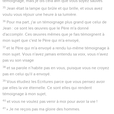
témoignage, mais je dis cela afin que vous soyez sauvés.
35
Jean était la lampe qui brûle et qui brille, et vous avez
voulu vous réjouir une heure à sa lumière.
36
Pour ma part, j'ai un témoignage plus grand que celui de
Jean : ce sont les œuvres que le Père m'a donné
d'accomplir. Ces œuvres mêmes que je fais témoignent à
mon sujet que c'est le Père qui m'a envoyé,
37
et le Père qui m'a envoyé a rendu lui-même témoignage à
mon sujet. Vous n'avez jamais entendu sa voix, vous n'avez
pas vu son visage
38
et sa parole n’habite pas en vous, puisque vous ne croyez
pas en celui qu'il a envoyé.
39
Vous étudiez les Ecritures parce que vous pensez avoir
par elles la vie éternelle. Ce sont elles qui rendent
témoignage à mon sujet,
40
et vous ne voulez pas venir à moi pour avoir la vie !
41
» Je ne reçois pas ma gloire des hommes.