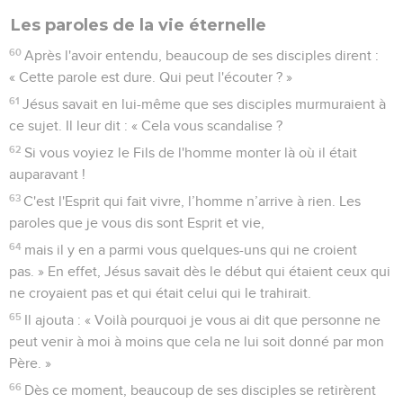
Les paroles de la vie éternelle
60
Après l'avoir entendu, beaucoup de ses disciples dirent :
« Cette parole est dure. Qui peut l'écouter ? »
61
Jésus savait en lui-même que ses disciples murmuraient à
ce sujet. Il leur dit : « Cela vous scandalise ?
62
Si vous voyiez le Fils de l'homme monter là où il était
auparavant !
63
C'est l'Esprit qui fait vivre, l’homme n’arrive à rien. Les
paroles que je vous dis sont Esprit et vie,
64
mais il y en a parmi vous quelques-uns qui ne croient
pas. » En effet, Jésus savait dès le début qui étaient ceux qui
ne croyaient pas et qui était celui qui le trahirait.
65
Il ajouta : « Voilà pourquoi je vous ai dit que personne ne
peut venir à moi à moins que cela ne lui soit donné par mon
Père. »
66
Dès ce moment, beaucoup de ses disciples se retirèrent