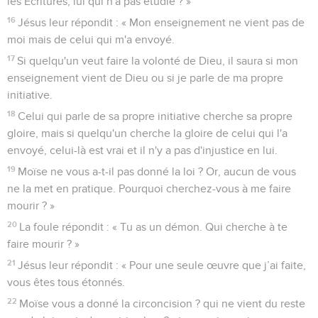
les Ecritures, lui qui n'a pas étudié ? »
16
Jésus leur répondit : « Mon enseignement ne vient pas de
moi mais de celui qui m'a envoyé.
17
Si quelqu'un veut faire la volonté de Dieu, il saura si mon
enseignement vient de Dieu ou si je parle de ma propre
initiative.
18
Celui qui parle de sa propre initiative cherche sa propre
gloire, mais si quelqu'un cherche la gloire de celui qui l'a
envoyé, celui-là est vrai et il n'y a pas d'injustice en lui.
19
Moïse ne vous a-t-il pas donné la loi ? Or, aucun de vous
ne la met en pratique. Pourquoi cherchez-vous à me faire
mourir ? »
20
La foule répondit : « Tu as un démon. Qui cherche à te
faire mourir ? »
21
Jésus leur répondit : « Pour une seule œuvre que j’ai faite,
vous êtes tous étonnés.
22
Moïse vous a donné la circoncision ? qui ne vient du reste