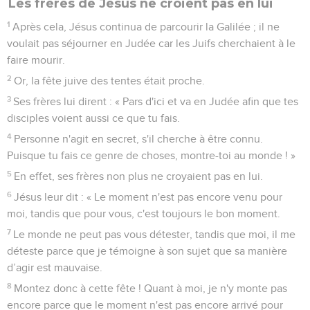
Les frères de Jésus ne croient pas en lui
1
Après cela, Jésus continua de parcourir la Galilée ; il ne
voulait pas séjourner en Judée car les Juifs cherchaient à le
faire mourir.
2
Or, la fête juive des tentes était proche.
3
Ses frères lui dirent : « Pars d'ici et va en Judée afin que tes
disciples voient aussi ce que tu fais.
4
Personne n'agit en secret, s'il cherche à être connu.
Puisque tu fais ce genre de choses, montre-toi au monde ! »
5
En effet, ses frères non plus ne croyaient pas en lui.
6
Jésus leur dit : « Le moment n'est pas encore venu pour
moi, tandis que pour vous, c'est toujours le bon moment.
7
Le monde ne peut pas vous détester, tandis que moi, il me
déteste parce que je témoigne à son sujet que sa manière
d’agir est mauvaise.
8
Montez donc à cette fête ! Quant à moi, je n'y monte pas
encore parce que le moment n'est pas encore arrivé pour