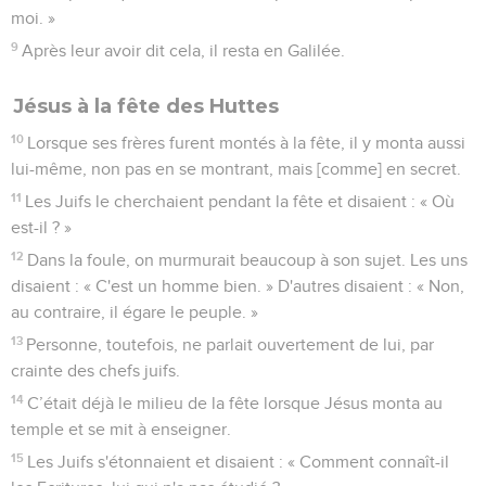
moi. »
9
Après leur avoir dit cela, il resta en Galilée.
Jésus à la fête des Huttes
10
Lorsque ses frères furent montés à la fête, il y monta aussi
lui-même, non pas en se montrant, mais [comme] en secret.
11
Les Juifs le cherchaient pendant la fête et disaient : « Où
est-il ? »
12
Dans la foule, on murmurait beaucoup à son sujet. Les uns
disaient : « C'est un homme bien. » D'autres disaient : « Non,
au contraire, il égare le peuple. »
13
Personne, toutefois, ne parlait ouvertement de lui, par
crainte des chefs juifs.
14
C’était déjà le milieu de la fête lorsque Jésus monta au
temple et se mit à enseigner.
15
Les Juifs s'étonnaient et disaient : « Comment connaît-il