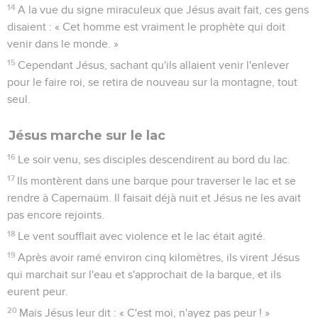
14
A la vue du signe miraculeux que Jésus avait fait, ces gens
disaient : « Cet homme est vraiment le prophète qui doit
venir dans le monde. »
15
Cependant Jésus, sachant qu'ils allaient venir l'enlever
pour le faire roi, se retira de nouveau sur la montagne, tout
seul.
Jésus marche sur le lac
16
Le soir venu, ses disciples descendirent au bord du lac.
17
Ils montèrent dans une barque pour traverser le lac et se
rendre à Capernaüm. Il faisait déjà nuit et Jésus ne les avait
pas encore rejoints.
18
Le vent soufflait avec violence et le lac était agité.
19
Après avoir ramé environ cinq kilomètres, ils virent Jésus
qui marchait sur l'eau et s'approchait de la barque, et ils
eurent peur.
20
Mais Jésus leur dit : « C'est moi, n'ayez pas peur ! »