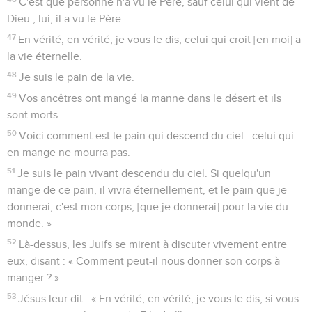
C'est que personne n'a vu le Père, sauf celui qui vient de
Dieu ; lui, il a vu le Père.
47
En vérité, en vérité, je vous le dis, celui qui croit [en moi] a
la vie éternelle.
48
Je suis le pain de la vie.
49
Vos ancêtres ont mangé la manne dans le désert et ils
sont morts.
50
Voici comment est le pain qui descend du ciel : celui qui
en mange ne mourra pas.
51
Je suis le pain vivant descendu du ciel. Si quelqu'un
mange de ce pain, il vivra éternellement, et le pain que je
donnerai, c'est mon corps, [que je donnerai] pour la vie du
monde. »
52
Là-dessus, les Juifs se mirent à discuter vivement entre
eux, disant : « Comment peut-il nous donner son corps à
manger ? »
53
Jésus leur dit : « En vérité, en vérité, je vous le dis, si vous