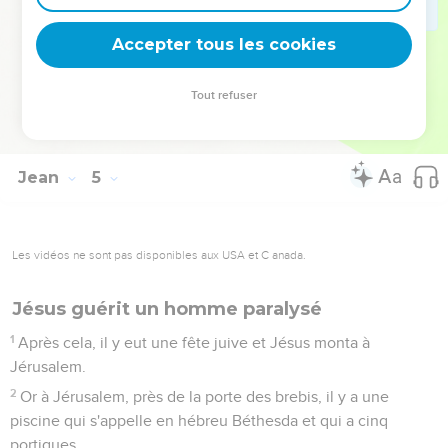
dirent : « C’est hier, à une heure de l'après-midi, que la fièvre
l'a quitté. »
Accepter tous les cookies
53
Le père reconnut que c'était à cette heure-là que Jésus lui
avait dit : « Ton fils vit. » Alors il crut, lui et toute sa famille.
Tout refuser
54
Jésus fit ce deuxième signe miraculeux après être revenu
de Judée en Galilée.
Jean
5
Les vidéos ne sont pas disponibles aux USA et C anada.
Jésus guérit un homme paralysé
1
Après cela, il y eut une fête juive et Jésus monta à
Jérusalem.
2
Or à Jérusalem, près de la porte des brebis, il y a une
piscine qui s'appelle en hébreu Béthesda et qui a cinq
portiques.