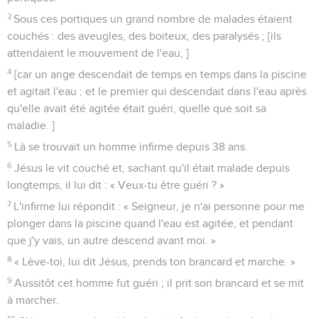
3
Sous ces portiques un grand nombre de malades étaient
couchés : des aveugles, des boiteux, des paralysés ; [ils
attendaient le mouvement de l'eau, ]
4
[car un ange descendait de temps en temps dans la piscine
et agitait l'eau ; et le premier qui descendait dans l'eau après
qu'elle avait été agitée était guéri, quelle que soit sa
maladie. ]
5
Là se trouvait un homme infirme depuis 38 ans.
6
Jésus le vit couché et, sachant qu'il était malade depuis
longtemps, il lui dit : « Veux-tu être guéri ? »
7
L'infirme lui répondit : « Seigneur, je n'ai personne pour me
plonger dans la piscine quand l'eau est agitée, et pendant
que j'y vais, un autre descend avant moi. »
8
« Lève-toi, lui dit Jésus, prends ton brancard et marche. »
9
Aussitôt cet homme fut guéri ; il prit son brancard et se mit
à marcher.