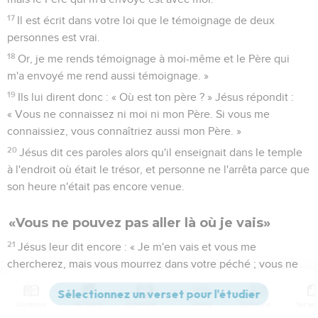
17
Il est écrit dans votre loi que le témoignage de deux
personnes est vrai.
18
Or, je me rends témoignage à moi-même et le Père qui
m'a envoyé me rend aussi témoignage. »
19
Ils lui dirent donc : « Où est ton père ? » Jésus répondit :
« Vous ne connaissez ni moi ni mon Père. Si vous me
connaissiez, vous connaîtriez aussi mon Père. »
20
Jésus dit ces paroles alors qu'il enseignait dans le temple
à l'endroit où était le trésor, et personne ne l'arrêta parce que
son heure n'était pas encore venue.
«Vous ne pouvez pas aller là où je vais»
21
Jésus leur dit encore : « Je m'en vais et vous me
chercherez, mais vous mourrez dans votre péché ; vous ne
pouvez pas venir là où je vais. »
22
Là-dessus les Juifs dirent : « Va-t-il se tuer, puisqu'il dit :
Contenus
Versions
Commentaires
Strong
Dictionnaire