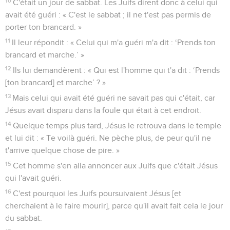
10
C'était un jour de sabbat. Les Juifs dirent donc à celui qui
avait été guéri : « C'est le sabbat ; il ne t'est pas permis de
porter ton brancard. »
11
Il leur répondit : « Celui qui m'a guéri m'a dit : ‘Prends ton
brancard et marche.’ »
12
Ils lui demandèrent : « Qui est l'homme qui t'a dit : ‘Prends
[ton brancard] et marche’ ? »
13
Mais celui qui avait été guéri ne savait pas qui c'était, car
Jésus avait disparu dans la foule qui était à cet endroit.
14
Quelque temps plus tard, Jésus le retrouva dans le temple
et lui dit : « Te voilà guéri. Ne pèche plus, de peur qu'il ne
t'arrive quelque chose de pire. »
15
Cet homme s'en alla annoncer aux Juifs que c'était Jésus
qui l'avait guéri.
16
C'est pourquoi les Juifs poursuivaient Jésus [et
cherchaient à le faire mourir], parce qu'il avait fait cela le jour
du sabbat.