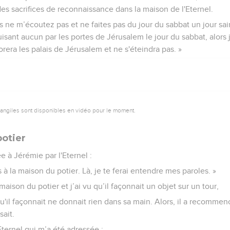
 des sacrifices de reconnaissance dans la maison de l'Eternel.
s ne m’écoutez pas et ne faites pas du jour du sabbat un jour sa
isant aucun par les portes de Jérusalem le jour du sabbat, alors j
vorera les palais de Jérusalem et ne s'éteindra pas. »
vangiles sont disponibles en vidéo pour le moment.
potier
e à Jérémie par l'Eternel :
 à la maison du potier. Là, je te ferai entendre mes paroles. »
aison du potier et j’ai vu qu’il façonnait un objet sur un tour,
qu'il façonnait ne donnait rien dans sa main. Alors, il a recommen
sait.
'Eternel qui m’a été adressée :