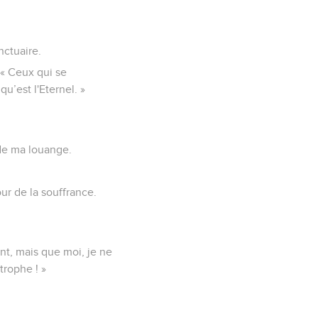
nctuaire.
 « Ceux qui se
qu’est l'Eternel. »
t de ma louange.
our de la souffrance.
nt, mais que moi, je ne
trophe ! »