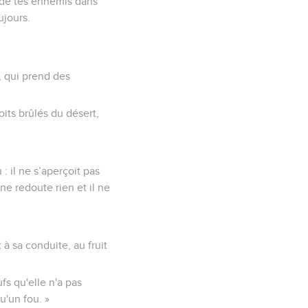
e de tes ennemis dans
ujours.
n, qui prend des
roits brûlés du désert,
: il ne s’aperçoit pas
ne redoute rien et il ne
 à sa conduite, au fruit
fs qu'elle n'a pas
u'un fou. »