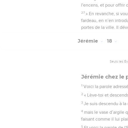
l'encens, et pour offrir
27
» En revanche, si vou
fardeau, en n’en introdu
portes de la ville. Il dé
Jérémie
18
Seuls les É
Jérémie chez le 
1
Voici la parole adressé
2
« Lève-toi et descends
3
Je suis descendu à la m
4
mais le vase d’argile 
faisant comme il lui plai
5
Et voici la parole de l