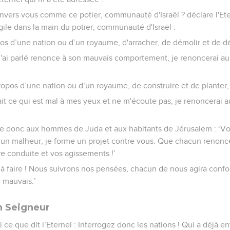
 envers vous comme ce potier, communauté d'Israël ? déclare l'Et
le dans la main du potier, communauté d'Israël :
opos d’une nation ou d’un royaume, d'arracher, de démolir et de dé
 j'ai parlé renonce à son mauvais comportement, je renoncerai au
 propos d’une nation ou d’un royaume, de construire et de planter,
fait ce qui est mal à mes yeux et ne m'écoute pas, je renoncerai a
 donc aux hommes de Juda et aux habitants de Jérusalem : ‘Voici
 un malheur, je forme un projet contre vous. Que chacun renon
re conduite et vos agissements !’
en à faire ! Nous suivrons nos pensées, chacun de nous agira co
 mauvais.’
on Seigneur
i ce que dit l’Eternel : Interrogez donc les nations ! Qui a déjà e