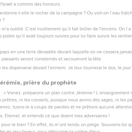
d'Israël a commis des horreurs.
ndonne-t-elle le rocher de la campagne ? Ou voit-on l’eau fraîch
r ?
'a oublié. C’est inutilement qu’il fait brûler de l'encens. On l’a
 pistes qu’il avait toujours suivies pour lui faire suivre les senti
pays en une terre dévastée devant laquelle on ne cessera jamais 
passants seront consternés et secoueront la tête.
e les disperserai devant l'ennemi. Je leur tournerai le dos, le jour
érémie, prière du prophète
it : « Venez, préparons un plan contre Jérémie ! L’enseignement
prêtres, ni les conseils, puisque nous avons des sages, ni les p
nez, tuons-le à coups de paroles et ne prêtons aucune attention à
oi, Eternel, et entends ce que disent mes adversaires !
u pour le bien ? En effet, ils m’ont tendu un piège. Souviens-toi 
der en leur faveur, pour détourner ta colère d'eux.