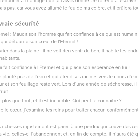
s renoncer à l'héritage que je t'avais donné. Je te rendrai esclav
s pas, car vous avez allumé le feu de ma colère, et il brûlera to
vraie sécurité
ternel : Maudit soit l'homme qui fait confiance à ce qui est humai
 qui détourne son cœur de l'Eternel !
vrier dans la plaine : il ne voit rien venir de bon, il habite les end
habitants.
 fait confiance à l'Eternel et qui place son espérance en lui !
 planté près de l’eau et qui étend ses racines vers le cours d’eau 
r et son feuillage reste vert. Lors d’une année de sécheresse, il 
ruit.
 plus que tout, et il est incurable. Qui peut le connaître ?
lore le cœur, j’examine les reins pour traiter chacun conformément
s richesses injustement est pareil à une perdrix qui couve des œu
 vie, celles-ci l’abandonnent et, en fin de compte, il n’aura été q