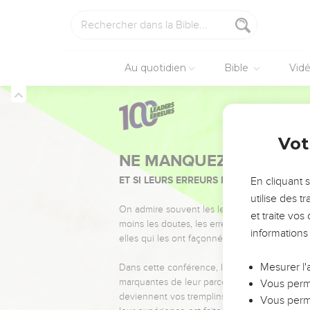
sortir les Israélites d'Eg
15
mais : ‘L'Eternel est v
chassés.’Je les ramèner
Au quotidien
Bible
Vid
Les coupables se
16
Je vais envoyer une f
de chasseurs, et ils les
Jérémie
16
Vot
des rochers.
17
» En effet, mes yeux s
n’échappe pas à mon r
En cliquant 
18
utilise des 
Je leur rendrai d'abor
et traite vo
mon pays, ils ont rempl
informations
Le vrai Dieu enfi
Mesurer l'
19
« Eternel, tu es ma f
Vous perme
toi depuis les extrémité
Vous perme
sans consistance qui ne