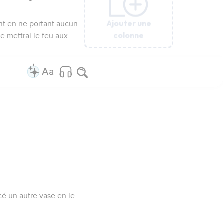
Ajouter une
Ajouter une
Ajouter une
Ajouter une
Ajouter une
Ajouter une
Ajouter une
int en ne portant aucun
colonne
colonne
colonne
colonne
colonne
colonne
colonne
e mettrai le feu aux
cé un autre vase en le