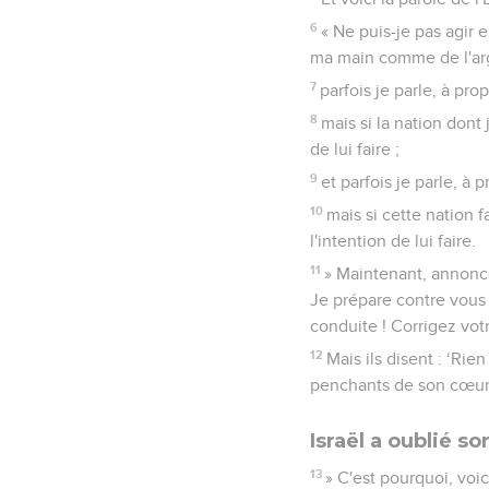
6
« Ne puis-je pas agir
ma main comme de l'argi
7
parfois je parle, à pr
8
mais si la nation dont
de lui faire ;
9
et parfois je parle, à
10
mais si cette nation 
l'intention de lui faire.
11
» Maintenant, annonce
Je prépare contre vous
conduite ! Corrigez vot
12
Mais ils disent : ‘Ri
penchants de son cœur
Israël a oublié s
13
» C'est pourquoi, voic