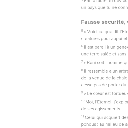
Par ta faute, tu devra
un pays que tu ne connai
Fausse sécurité, 
5
» Voici ce que dit l’E
créatures pour appui et
6
Il est pareil à un gené
une terre salée et sans 
7
» Béni soit l'homme qui
8
Il ressemble à un arbre
de la venue de la chaleu
cesse pas de porter du f
9
» Le cœur est tortueux
10
Moi, l'Eternel, j’exp
de ses agissements.
11
Celui qui acquiert de
pondus : au milieu de sa