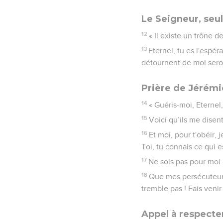
Le Seigneur, seu
12
« Il existe un trône d
13
Eternel, tu es l'espé
détournent de moi seront
Prière de Jérémi
14
« Guéris-moi, Eternel,
15
Voici qu’ils me disent
16
Et moi, pour t'obéir, 
Toi, tu connais ce qui es
17
Ne sois pas pour moi 
18
Que mes persécuteurs 
tremble pas ! Fais venir
Appel à respecter