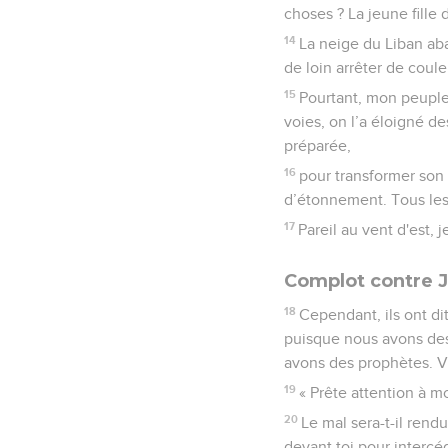
choses ? La jeune fille 
14
La neige du Liban aba
de loin arrêter de coule
15
Pourtant, mon peuple m
voies, on l’a éloigné des
préparée,
16
pour transformer son 
d’étonnement. Tous les 
17
Pareil au vent d'est, j
Complot contre J
18
Cependant, ils ont d
puisque nous avons des 
avons des prophètes. Ve
19
« Prête attention à m
20
Le mal sera-t-il rend
devant toi pour intercé