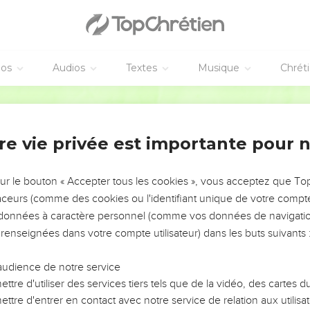
ypte’,
ivant, lui qui a fait sortir les Israélites du pays du nord et de tous 
ai dans leur pays, celui que j'avais donné à leurs ancêtres.
éos
Audios
Textes
Musique
Chrét
ront tous pris
Segond 21
oule de pêcheurs, déclare l'Eternel, et ils les pêcheront. Après ce
 chasseront sur toutes les montagnes et sur toutes les collines, j
re vie privée est importante pour 
ont attentifs à toutes leurs voies, elles ne sont pas cachées deva
egard.
sur le bouton « Accepter tous les cookies », vous acceptez que T
traceurs (comme des cookies ou l'identifiant unique de votre compte 
d le double de ce que méritent leur faute et leur péché, parce qu'
s données à caractère personnel (comme vos données de navigatio
i mon héritage des cadavres de leurs monstrueuses idoles et de l
 renseignées dans votre compte utilisateur) dans les buts suivants 
n reconnu par tous
audience de notre service
orce et mon abri, mon refuge lorsque je suis dans la détresse ! Le
ttre d'utiliser des services tiers tels que de la vidéo, des cartes
s de la terre et elles diront : ‘Nos ancêtres n'ont hérité que le 
ttre d'entrer en contact avec notre service de relation aux utilisat
 servent à rien.