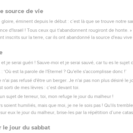
le source de vie
e gloire, éminent depuis le début : c’est là que se trouve notre sa
rance d'Israël ! Tous ceux qui t'abandonnent rougiront de honte. »
 inscrits sur la terre, car ils ont abandonné la source d'eau vive 
e
 et je serai guéri ! Sauve-moi et je serai sauvé, car tu es le suje
 : ‘Où est la parole de l'Eternel ? Qu'elle s'accomplisse donc !’
je n'ai pas refusé d'être un berger. Je n'ai pas non plus désiré le j
t sorti de mes lèvres : c’est devant toi.
un sujet de terreur, toi, mon refuge le jour du malheur !
soient humiliés, mais que moi, je ne le sois pas ! Qu'ils tremble
 sur eux le jour du malheur, brise-les par la répétition d’une catas
 le jour du sabbat