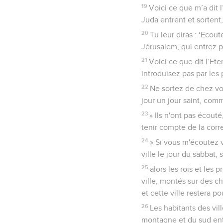
19
Voici ce que m’a dit l
Juda entrent et sortent,
20
Tu leur diras : ‘Ecou
Jérusalem, qui entrez p
21
Voici ce que dit l’Et
introduisez pas par les
22
Ne sortez de chez vou
jour un jour saint, comm
23
» Ils n'ont pas écouté
tenir compte de la corr
24
» Si vous m'écoutez v
ville le jour du sabbat, 
25
alors les rois et les 
ville, montés sur des c
et cette ville restera p
26
Les habitants des vil
montagne et du sud entr