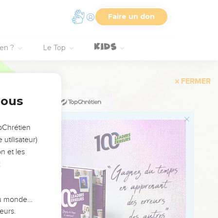
Faire un don
les pays où il les avait
ien ?
Le Top
la, j'enverrai une foule
usque dans les fentes
nous
nt moi, et leur faute
opChrétien
utilisateur)
ils ont porté atteinte à
n et les
eurs horreurs. »
:
s nations viendront vers
 du monde…
mensonge, des idoles
eurs.