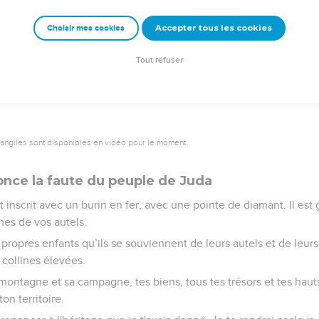
e faire des dieux ? Ce ne sont pas des dieux !’ »
Accepter tous les cookies
Choisir mes cookies
is leur faire connaître, cette fois-ci je vais leur faire connaître 
 est l'Eternel.
Tout refuser
vangiles sont disponibles en vidéo pour le moment.
nce la faute du peuple de Juda
 inscrit avec un burin en fer, avec une pointe de diamant. Il est 
nes de vos autels.
propres enfants qu’ils se souviennent de leurs autels et de leurs
s collines élevées.
 montagne et sa campagne, tes biens, tous tes trésors et tes haut
on territoire.