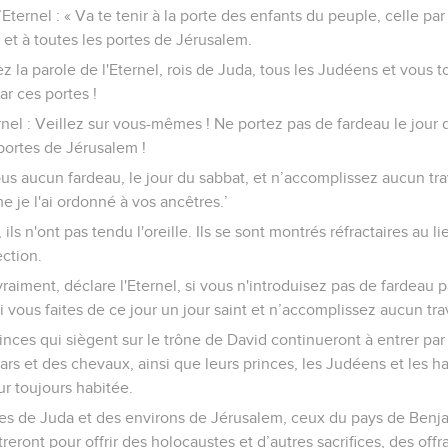
’Eternel : « Va te tenir à la porte des enfants du peuple, celle par
 et à toutes les portes de Jérusalem.
tez la parole de l'Eternel, rois de Juda, tous les Judéens et vous t
ar ces portes !
ernel : Veillez sur vous-mêmes ! Ne portez pas de fardeau le jour 
 portes de Jérusalem !
s aucun fardeau, le jour du sabbat, et n’accomplissez aucun trav
e je l'ai ordonné à vos ancêtres.’
, ils n'ont pas tendu l'oreille. Ils se sont montrés réfractaires au 
ection.
raiment, déclare l'Eternel, si vous n'introduisez pas de fardeau p
si vous faites de ce jour un jour saint et n’accomplissez aucun trav
princes qui siègent sur le trône de David continueront à entrer par
hars et des chevaux, ainsi que leurs princes, les Judéens et les h
our toujours habitée.
les de Juda et des environs de Jérusalem, ceux du pays de Benjam
eront pour offrir des holocaustes et d’autres sacrifices, des off