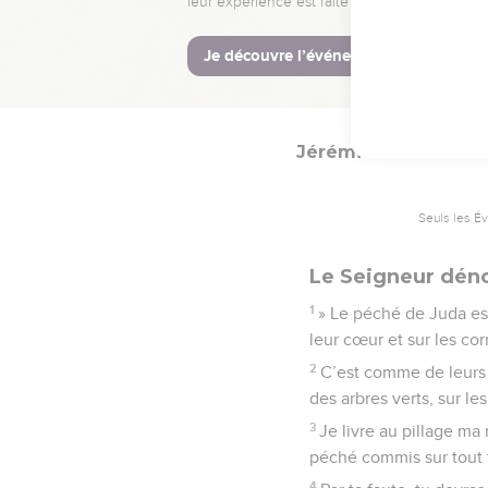
20
L'homme pourrait-il s
21
« Voilà pourquoi je va
Ils sauront que mon nom
Jérémie
17
Seuls les É
Le Seigneur déno
1
» Le péché de Juda est
leur cœur et sur les cor
2
C’est comme de leurs 
des arbres verts, sur le
3
Je livre au pillage ma
péché commis sur tout t
4