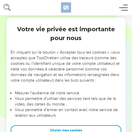
Les coupables seront tous pris
16
Voici, j'envoie une multitude de pêcheurs, dit l'Éternel, et
Segond 1910
ils les pêcheront ; Et après cela j'enverrai une multitude de
chasseurs, et ils les chasseront De toutes les montagnes et
Votre vie privée est importante
Jérémie
16
de toutes les collines, Et des fentes des rochers.
pour nous
17
Car mes yeux sont attentifs à toutes leurs voies, Elles ne
sont point cachées devant ma face, Et leur iniquité ne se
En cliquant sur le bouton « Accepter tous les cookies », vous
dérobe point à mes regards.
acceptez que TopChrétien utilise des traceurs (comme des
cookies ou l'identifiant unique de votre compte utilisateur) et
18
Je leur donnerai d'abord le double salaire de leur iniquité
traite vos données à caractère personnel (comme vos
et de leur péché, Parce qu'ils ont profané mon pays, Parce
données de navigation et les informations renseignées dans
qu'ils ont rempli mon héritage Des cadavres de leurs idoles
votre compte utilisateur) dans les buts suivants :
et de leurs abominations.
Mesurer l'audience de notre service
Vous permettre d'utiliser des services tiers tels que de la
Le vrai Dieu enfin reconnu par tous
vidéo, des cartes du monde…
Vous permettre d'entrer en contact avec notre service de
19
Éternel, ma force et mon appui, mon refuge au jour de la
relation aux utilisateurs.
détresse ! Les nations viendront à toi des extrémités de la
terre, Et elles diront : Nos pères n'ont hérité que le
Choisir mes cookies