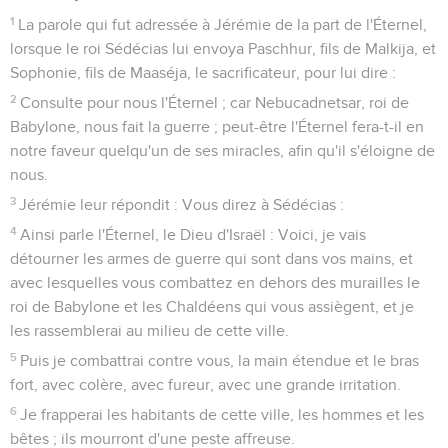
1
La parole qui fut adressée à Jérémie de la part de l'Éternel,
lorsque le roi Sédécias lui envoya Paschhur, fils de Malkija, et
Sophonie, fils de Maaséja, le sacrificateur, pour lui dire :
2
Consulte pour nous l'Éternel ; car Nebucadnetsar, roi de
Babylone, nous fait la guerre ; peut-être l'Éternel fera-t-il en
notre faveur quelqu'un de ses miracles, afin qu'il s'éloigne de
nous.
3
Jérémie leur répondit : Vous direz à Sédécias :
4
Ainsi parle l'Éternel, le Dieu d'Israël : Voici, je vais
détourner les armes de guerre qui sont dans vos mains, et
avec lesquelles vous combattez en dehors des murailles le
roi de Babylone et les Chaldéens qui vous assiègent, et je
les rassemblerai au milieu de cette ville.
5
Puis je combattrai contre vous, la main étendue et le bras
fort, avec colère, avec fureur, avec une grande irritation.
6
Je frapperai les habitants de cette ville, les hommes et les
bêtes ; ils mourront d'une peste affreuse.