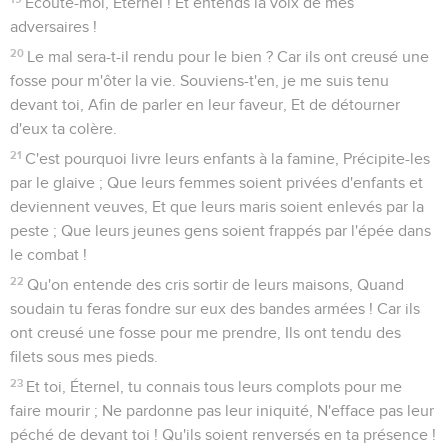
Écoute-moi, Éternel ! Et entends la voix de mes
adversaires !
20
Le mal sera-t-il rendu pour le bien ? Car ils ont creusé une
fosse pour m'ôter la vie. Souviens-t'en, je me suis tenu
devant toi, Afin de parler en leur faveur, Et de détourner
d'eux ta colère.
21
C'est pourquoi livre leurs enfants à la famine, Précipite-les
par le glaive ; Que leurs femmes soient privées d'enfants et
deviennent veuves, Et que leurs maris soient enlevés par la
peste ; Que leurs jeunes gens soient frappés par l'épée dans
le combat !
22
Qu'on entende des cris sortir de leurs maisons, Quand
soudain tu feras fondre sur eux des bandes armées ! Car ils
ont creusé une fosse pour me prendre, Ils ont tendu des
filets sous mes pieds.
23
Et toi, Éternel, tu connais tous leurs complots pour me
faire mourir ; Ne pardonne pas leur iniquité, N'efface pas leur
péché de devant toi ! Qu'ils soient renversés en ta présence !