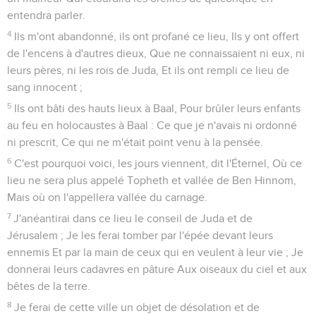
entendra parler.
4
Ils m'ont abandonné, ils ont profané ce lieu, Ils y ont offert
de l'encens à d'autres dieux, Que ne connaissaient ni eux, ni
leurs pères, ni les rois de Juda, Et ils ont rempli ce lieu de
sang innocent ;
5
Ils ont bâti des hauts lieux à Baal, Pour brûler leurs enfants
au feu en holocaustes à Baal : Ce que je n'avais ni ordonné
ni prescrit, Ce qui ne m'était point venu à la pensée.
6
C'est pourquoi voici, les jours viennent, dit l'Éternel, Où ce
lieu ne sera plus appelé Topheth et vallée de Ben Hinnom,
Mais où on l'appellera vallée du carnage.
7
J'anéantirai dans ce lieu le conseil de Juda et de
Jérusalem ; Je les ferai tomber par l'épée devant leurs
ennemis Et par la main de ceux qui en veulent à leur vie ; Je
donnerai leurs cadavres en pâture Aux oiseaux du ciel et aux
bêtes de la terre.
8
Je ferai de cette ville un objet de désolation et de