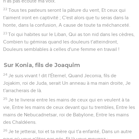
n'as pas écouté ma voix.
22
Tous tes pasteurs seront la pâture du vent, Et ceux qui
t'aiment iront en captivité ; C'est alors que tu seras dans la
honte, dans la confusion, A cause de toute ta méchanceté.
23
Toi qui habites sur le Liban, Qui as ton nid dans les cèdres,
Combien tu gémiras quand les douleurs t'atteindront,
Douleurs semblables à celles d'une femme en travail !
Sur Konia, fils de Joaquim
24
Je suis vivant ! dit l'Éternel, Quand Jeconia, fils de
Jojakim, roi de Juda, serait Un anneau à ma main droite, Je
t'arracherais de là.
25
Je te livrerai entre les mains de ceux qui en veulent à ta
vie, Entre les mains de ceux devant qui tu trembles, Entre les
mains de Nebucadnetsar, roi de Babylone, Entre les mains
des Chaldéens.
26
Je te jetterai, toi et ta mère qui t'a enfanté, Dans un autre
pays où vous n'êtes pas nés, Et là vous mourrez ;