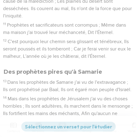
cause de la malédiction ; Les plaines du désert sont
desséchées. Ils courent au mal, Ils n'ont de la force que pour
l'iniquité.
11
Prophètes et sacrificateurs sont corrompus ; Même dans
ma maison j'ai trouvé leur méchanceté, Dit l'Éternel.
12
C'est pourquoi leur chemin sera glissant et ténébreux, Ils
seront poussés et ils tomberont ; Car je ferai venir sur eux le
malheur, L'année où je les châtierai, dit l'Éternel.
Des prophètes pires qu'à Samarie
13
Dans les prophètes de Samarie j'ai vu de l'extravagance ;
Ils ont prophétisé par Baal, Ils ont égaré mon peuple d'Israël.
14
Mais dans les prophètes de Jérusalem j'ai vu des choses
horribles ; Ils sont adultères, ils marchent dans le mensonge ;
Ils fortifient les mains des méchants, Afin qu'aucun ne
revienne de sa méchanceté ; Ils sont tous à mes yeux
comme Sodome, Et les habitants de Jérusalem comme
Contenus
Versions
Commentaires
Strong
Dictionnaire
Gomorrhe.