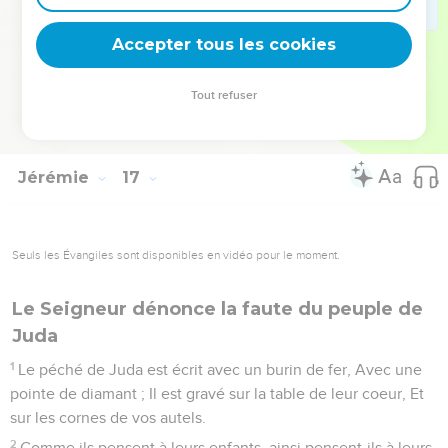
mensonge, De vaines idoles, qui ne servent à rien.
20
L'homme peut-il se faire des dieux, Qui ne sont pas des
Accepter tous les cookies
dieux ? -
21
C'est pourquoi voici, je leur fais connaître, cette fois, Je
Tout refuser
leur fais connaître ma puissance et ma force ; Et ils sauront
que mon nom est l'Éternel.
Jérémie
17
Seuls les Évangiles sont disponibles en vidéo pour le moment.
Le Seigneur dénonce la faute du peuple de
Juda
1
Le péché de Juda est écrit avec un burin de fer, Avec une
pointe de diamant ; Il est gravé sur la table de leur coeur, Et
sur les cornes de vos autels.
2
Comme ils pensent à leurs enfants, ainsi pensent-ils à leurs