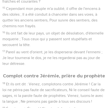
fraîches et courantes ?
15
Cependant mon peuple m'a oublié, il offre de l'encens à
des idoles ; Il a été conduit à chanceler dans ses voies, à
quitter les anciens sentiers, Pour suivre des sentiers, des
chemins non frayés.
16
Ils ont fait de leur pays, un objet de désolation, d'éternelle
moquerie ; Tous ceux qui y passent sont stupéfaits et
secouent la tête.
17
Pareil au vent d'orient, je les disperserai devant l'ennemi ;
Je leur tournerai le dos, je ne les regarderai pas au jour de
leur détresse.
Complot contre Jérémie, prière du prophète
18
Et ils ont dit : Venez, complotons contre Jérémie ! Car la
loi ne périra pas faute de sacrificateurs, Ni le conseil faute de
sages, ni la parole faute de prophètes. Venez, tuons-le avec
la langue ; Ne prenons pas garde à tous ses discours !
19