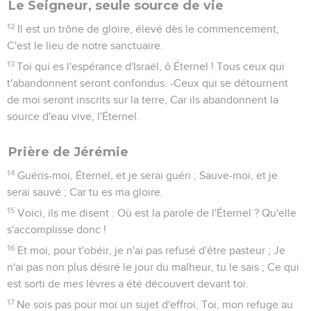
Le Seigneur, seule source de vie
12
Il est un trône de gloire, élevé dès le commencement,
C'est le lieu de notre sanctuaire.
13
Toi qui es l'espérance d'Israël, ô Éternel ! Tous ceux qui
t'abandonnent seront confondus. -Ceux qui se détournent
de moi seront inscrits sur la terre, Car ils abandonnent la
source d'eau vive, l'Éternel.
Prière de Jérémie
14
Guéris-moi, Éternel, et je serai guéri ; Sauve-moi, et je
serai sauvé ; Car tu es ma gloire.
15
Voici, ils me disent : Où est la parole de l'Éternel ? Qu'elle
s'accomplisse donc !
16
Et moi, pour t'obéir, je n'ai pas refusé d'être pasteur ; Je
n'ai pas non plus désiré le jour du malheur, tu le sais ; Ce qui
est sorti de mes lèvres a été découvert devant toi.
17
Ne sois pas pour moi un sujet d'effroi, Toi, mon refuge au