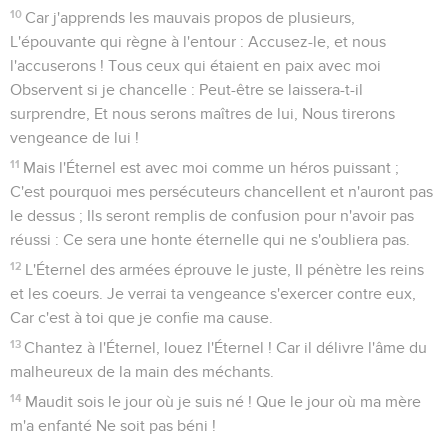
10
Car j'apprends les mauvais propos de plusieurs,
L'épouvante qui règne à l'entour : Accusez-le, et nous
l'accuserons ! Tous ceux qui étaient en paix avec moi
Observent si je chancelle : Peut-être se laissera-t-il
surprendre, Et nous serons maîtres de lui, Nous tirerons
vengeance de lui !
11
Mais l'Éternel est avec moi comme un héros puissant ;
C'est pourquoi mes persécuteurs chancellent et n'auront pas
le dessus ; Ils seront remplis de confusion pour n'avoir pas
réussi : Ce sera une honte éternelle qui ne s'oubliera pas.
12
L'Éternel des armées éprouve le juste, Il pénètre les reins
et les coeurs. Je verrai ta vengeance s'exercer contre eux,
Car c'est à toi que je confie ma cause.
13
Chantez à l'Éternel, louez l'Éternel ! Car il délivre l'âme du
malheureux de la main des méchants.
14
Maudit sois le jour où je suis né ! Que le jour où ma mère
m'a enfanté Ne soit pas béni !