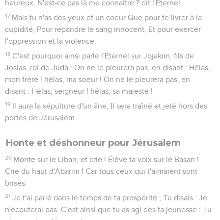
heureux. N'est-ce pas là me connaître ? dit l'Éternel.
17
Mais tu n'as des yeux et un coeur Que pour te livrer à la
cupidité, Pour répandre le sang innocent, Et pour exercer
l'oppression et la violence.
18
C'est pourquoi ainsi parle l'Éternel sur Jojakim, fils de
Josias, roi de Juda : On ne le pleurera pas, en disant : Hélas,
mon frère ! hélas, ma soeur ! On ne le pleurera pas, en
disant : Hélas, seigneur ! hélas, sa majesté !
19
Il aura la sépulture d'un âne, Il sera traîné et jeté hors des
portes de Jérusalem.
Honte et déshonneur pour Jérusalem
20
Monte sur le Liban, et crie ! Élève ta voix sur le Basan !
Crie du haut d'Abarim ! Car tous ceux qui t'aimaient sont
brisés.
21
Je t'ai parlé dans le temps de ta prospérité ; Tu disais : Je
n'écouterai pas. C'est ainsi que tu as agi dès ta jeunesse ; Tu