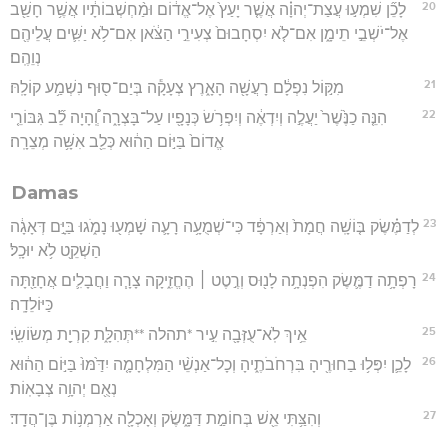
20
לָכֵ֞ן שִׁמְע֣וּ עֲצַת־יְהוָ֗ה אֲשֶׁ֤ר יָעַץ֙ אֶל־אֱד֔וֹם וּמַ֨חְשְׁבוֹתָ֔יו אֲשֶׁ֥ר חָשַׁ֖ב
אֶל־יֹשְׁבֵ֣י תֵימָ֑ן אִם־לֹ֤א יִסְחָבוּם֙ צְעִירֵ֣י הַצֹּ֔אן אִם־לֹ֥א יַשִּׁ֛ים עֲלֵיהֶ֖ם
נְוֵהֶֽם׃
21
מִקּ֣וֹל נִפְלָ֔ם רָעֲשָׁ֖ה הָאָ֑רֶץ צְעָקָ֕ה בְּיַם־ס֖וּף נִשְׁמַ֥ע קוֹלָֽהּ׃
22
הִנֵּ֤ה כַנֶּ֙שֶׁר֙ יַעֲלֶ֣ה וְיִדְאֶ֔ה וְיִפְרֹ֥שׂ כְּנָפָ֖יו עַל־בָּצְרָ֑ה וְֽ֠הָיָה לֵ֞ב גִּבּוֹרֵ֤י
אֱדוֹם֙ בַּיּ֣וֹם הַה֔וּא כְּלֵ֖ב אִשָּׁ֥ה מְצֵרָֽה׃
Damas
23
לְדַמֶּ֗שֶׂק בּ֤וֹשָֽׁה חֲמָת֙ וְאַרְפָּ֔ד כִּי־שְׁמֻעָ֥ה רָעָ֛ה שָׁמְע֖וּ נָמֹ֑גוּ בַּיָּ֣ם דְּאָגָ֔ה
הַשְׁקֵ֖ט לֹ֥א יוּכָֽל׃
24
רָפְתָ֥ה דַמֶּ֛שֶׂק הִפְנְתָ֥ה לָנ֖וּס וְרֶ֣טֶט ׀ הֶחֱזִ֑יקָה צָרָ֧ה וַחֲבָלִ֛ים אֲחָזַ֖תָּה
כַּיּוֹלֵדָֽה׃
25
אֵ֥יךְ לֹֽא־עֻזְּבָ֖ה עִ֣יר *תהלה **תְּהִלָּ֑ת קִרְיַ֖ת מְשׂוֹשִֽׂי׃
26
לָכֵ֛ן יִפְּל֥וּ בַחוּרֶ֖יהָ בִּרְחֹבֹתֶ֑יהָ וְכָל־אַנְשֵׁ֨י הַמִּלְחָמָ֤ה יִדַּ֙מּוּ֙ בַּיּ֣וֹם הַה֔וּא
נְאֻ֖ם יְהוָ֥ה צְבָאֽוֹת׃
27
וְהִצַּ֥תִּי אֵ֖שׁ בְּחוֹמַ֣ת דַּמָּ֑שֶׂק וְאָכְלָ֖ה אַרְמְנ֥וֹת בֶּן־הֲדָֽד׃