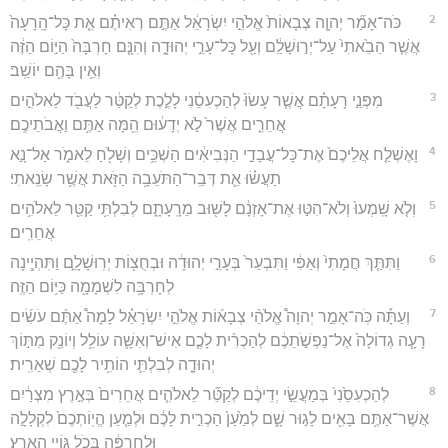
2
כֹּה־אָמַ֞ר יְהוָ֤ה צְבָאוֹת֙ אֱלֹהֵ֣י יִשְׂרָאֵ֔ל אַתֶּ֣ם רְאִיתֶ֗ם אֵ֤ת כָּל־הָֽרָעָה֙
אֲשֶׁ֤ר הֵבֵ֙אתִי֙ עַל־יְר֣וּשָׁלִַ֔ם וְעַ֖ל כָּל־עָרֵ֣י יְהוּדָ֑ה וְהִנָּ֤ם חָרְבָּה֙ הַיּ֣וֹם הַזֶּ֔ה
וְאֵ֥ין בָּהֶ֖ם יוֹשֵֽׁב׃
3
מִפְּנֵ֣י רָעָתָ֗ם אֲשֶׁ֤ר עָשׂוּ֙ לְהַכְעִסֵ֔נִי לָלֶ֣כֶת לְקַטֵּ֔ר לַעֲבֹ֖ד לֵאלֹהִ֣ים
אֲחֵרִ֑ים אֲשֶׁר֙ לֹ֣א יְדָע֔וּם הֵ֖מָּה אַתֶּ֥ם וַאֲבֹתֵיכֶֽם׃
4
וָאֶשְׁלַ֤ח אֲלֵיכֶם֙ אֶת־כָּל־עֲבָדַ֣י הַנְּבִיאִ֔ים הַשְׁכֵּ֥ים וְשָׁלֹ֖חַ לֵאמֹ֑ר אַל־נָ֣א
תַעֲשׂ֗וּ אֵ֛ת דְּבַֽר־הַתֹּעֵבָ֥ה הַזֹּ֖את אֲשֶׁ֥ר שָׂנֵֽאתִי׃
5
וְלֹ֤א שָֽׁמְעוּ֙ וְלֹא־הִטּ֣וּ אֶת־אָזְנָ֔ם לָשׁ֖וּב מֵרָֽעָתָ֑ם לְבִלְתִּ֥י קַטֵּ֖ר לֵאלֹהִ֥ים
אֲחֵרִֽים׃
6
וַתִּתַּ֤ךְ חֲמָתִי֙ וְאַפִּ֔י וַתִּבְעַר֙ בְּעָרֵ֣י יְהוּדָ֔ה וּבְחֻצ֖וֹת יְרֽוּשָׁלִָ֑ם וַתִּהְיֶ֛ינָה
לְחָרְבָּ֥ה לִשְׁמָמָ֖ה כַּיּ֥וֹם הַזֶּֽה׃
7
וְעַתָּ֡ה כֹּֽה־אָמַ֣ר יְהוָה֩ אֱלֹהֵ֨י צְבָא֜וֹת אֱלֹהֵ֣י יִשְׂרָאֵ֗ל לָמָה֩ אַתֶּ֨ם עֹשִׂ֜ים
רָעָ֤ה גְדוֹלָה֙ אֶל־נַפְשֹׁ֣תֵכֶ֔ם לְהַכְרִ֨ית לָכֶ֧ם אִישׁ־וְאִשָּׁ֛ה עוֹלֵ֥ל וְיוֹנֵ֖ק מִתּ֣וֹךְ
יְהוּדָ֑ה לְבִלְתִּ֛י הוֹתִ֥יר לָכֶ֖ם שְׁאֵרִֽית׃
8
לְהַכְעִסֵ֙נִי֙ בְּמַעֲשֵׂ֣י יְדֵיכֶ֔ם לְקַטֵּ֞ר לֵאלֹהִ֤ים אֲחֵרִים֙ בְּאֶ֣רֶץ מִצְרַ֔יִם
אֲשֶׁר־אַתֶּ֥ם בָּאִ֖ים לָג֣וּר שָׁ֑ם לְמַ֙עַן֙ הַכְרִ֣ית לָכֶ֔ם וּלְמַ֤עַן הֱיֽוֹתְכֶם֙ לִקְלָלָ֣ה
וּלְחֶרְפָּ֔ה בְּכֹ֖ל גּוֹיֵ֥י הָאָֽרֶץ׃