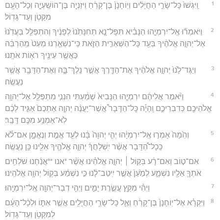
1
וַֽיִּגְּשׁוּ֙ כָּל־שָׂרֵ֣י הַחֲיָלִ֔ים וְיֽוֹחָנָן֙ בֶּן־קָרֵ֔חַ וִֽיזַנְיָ֖ה בֶּן־הוֹשַֽׁעְיָ֑ה וְכָל־הָעָ֖ם
מִקָּטֹ֥ן וְעַד־גָּדֽוֹל׃
2
וַיֹּאמְר֞וּ אֶֽל־יִרְמְיָ֣הוּ הַנָּבִ֗יא תִּפָּל־נָ֤א תְחִנָּתֵ֙נוּ֙ לְפָנֶ֔יךָ וְהִתְפַּלֵּ֤ל בַּעֲדֵ֙נוּ֙
אֶל־יְהוָ֣ה אֱלֹהֶ֔יךָ בְּעַ֖ד כָּל־הַשְּׁאֵרִ֣ית הַזֹּ֑את כִּֽי־נִשְׁאַ֤רְנוּ מְעַט֙ מֵֽהַרְבֵּ֔ה
כַּאֲשֶׁ֥ר עֵינֶ֖יךָ רֹא֥וֹת אֹתָֽנוּ׃
3
וְיַגֶּד־לָ֙נוּ֙ יְהוָ֣ה אֱלֹהֶ֔יךָ אֶת־הַדֶּ֖רֶךְ אֲשֶׁ֣ר נֵֽלֶךְ־בָּ֑הּ וְאֶת־הַדָּבָ֖ר אֲשֶׁ֥ר
נַעֲשֶֽׂה׃
4
וַיֹּ֨אמֶר אֲלֵיהֶ֜ם יִרְמְיָ֤הוּ הַנָּבִיא֙ שָׁמַ֔עְתִּי הִנְנִ֧י מִתְפַּלֵּ֛ל אֶל־יְהוָ֥ה
אֱלֹהֵיכֶ֖ם כְּדִבְרֵיכֶ֑ם וְֽהָיָ֡ה כָּֽל־הַדָּבָר֩ אֲשֶׁר־יַעֲנֶ֨ה יְהוָ֤ה אֶתְכֶם֙ אַגִּ֣יד לָכֶ֔ם
לֹֽא־אֶמְנַ֥ע מִכֶּ֖ם דָּבָֽר׃
5
וְהֵ֙מָּה֙ אָמְר֣וּ אֶֽל־יִרְמְיָ֔הוּ יְהִ֤י יְהוָה֙ בָּ֔נוּ לְעֵ֖ד אֱמֶ֣ת וְנֶאֱמָ֑ן אִם־לֹ֡א
כְּֽכָל־הַ֠דָּבָר אֲשֶׁ֨ר יִֽשְׁלָחֲךָ֜ יְהוָ֧ה אֱלֹהֶ֛יךָ אֵלֵ֖ינוּ כֵּ֥ן נַעֲשֶֽׂה׃
6
אִם־ט֣וֹב וְאִם־רָ֔ע בְּק֣וֹל ׀ יְהוָ֣ה אֱלֹהֵ֗ינוּ אֲשֶׁ֨ר *אנו **אֲנַ֜חְנוּ שֹׁלְחִ֥ים
אֹתְךָ֛ אֵלָ֖יו נִשְׁמָ֑ע לְמַ֙עַן֙ אֲשֶׁ֣ר יִֽיטַב־לָ֔נוּ כִּ֣י נִשְׁמַ֔ע בְּק֖וֹל יְהוָ֥ה אֱלֹהֵֽינוּ׃
7
וַיְהִ֕י מִקֵּ֖ץ עֲשֶׂ֣רֶת יָמִ֑ים וַיְהִ֥י דְבַר־יְהוָ֖ה אֶֽל־יִרְמְיָֽהוּ׃
8
וַיִּקְרָ֗א אֶל־יֽוֹחָנָן֙ בֶּן־קָרֵ֔חַ וְאֶ֛ל כָּל־שָׂרֵ֥י הַחֲיָלִ֖ים אֲשֶׁ֣ר אִתּ֑וֹ וּלְכָ֨ל־הָעָ֔ם
לְמִקָּטֹ֥ן וְעַד־גָּדֽוֹל׃