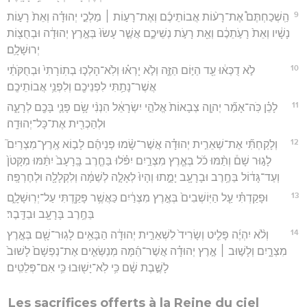
9
הַֽשְׁכַחְתֶּם֩ אֶת־רָע֨וֹת אֲבוֹתֵיכֶ֜ם וְאֶת־רָע֣וֹת ׀ מַלְכֵ֣י יְהוּדָ֗ה וְאֵת֙ רָע֣וֹת
נָשָׁ֔יו וְאֵת֙ רָעֹ֣תֵכֶ֔ם וְאֵ֖ת רָעֹ֣ת נְשֵׁיכֶ֑ם אֲשֶׁ֤ר עָשׂוּ֙ בְּאֶ֣רֶץ יְהוּדָ֔ה וּבְחֻצ֖וֹת
יְרוּשָׁלִָֽם׃
10
לֹ֣א דֻכְּא֔וּ עַ֖ד הַיּ֣וֹם הַזֶּ֑ה וְלֹ֣א יָרְא֗וּ וְלֹֽא־הָלְכ֤וּ בְתֽוֹרָתִי֙ וּבְחֻקֹּתַ֔י
אֲשֶׁר־נָתַ֥תִּי לִפְנֵיכֶ֖ם וְלִפְנֵ֥י אֲבוֹתֵיכֶֽם׃
11
לָכֵ֗ן כֹּֽה־אָמַ֞ר יְהוָ֤ה צְבָאוֹת֙ אֱלֹהֵ֣י יִשְׂרָאֵ֔ל הִנְנִ֨י שָׂ֥ם פָּנַ֛י בָּכֶ֖ם לְרָעָ֑ה
וּלְהַכְרִ֖ית אֶת־כָּל־יְהוּדָֽה׃
12
וְלָקַחְתִּ֞י אֶת־שְׁאֵרִ֣ית יְהוּדָ֗ה אֲשֶׁר־שָׂ֨מוּ פְנֵיהֶ֜ם לָב֣וֹא אֶֽרֶץ־מִצְרַיִם֮
לָג֣וּר שָׁם֒ וְתַ֨מּוּ כֹ֜ל בְּאֶ֧רֶץ מִצְרַ֣יִם יִפֹּ֗לוּ בַּחֶ֤רֶב בָּֽרָעָב֙ יִתַּ֔מּוּ מִקָּטֹן֙
וְעַד־גָּד֔וֹל בַּחֶ֥רֶב וּבָרָעָ֖ב יָמֻ֑תוּ וְהָיוּ֙ לְאָלָ֣ה לְשַׁמָּ֔ה וְלִקְלָלָ֖ה וּלְחֶרְפָּֽה׃
13
וּפָקַדְתִּ֗י עַ֤ל הַיּֽוֹשְׁבִים֙ בְּאֶ֣רֶץ מִצְרַ֔יִם כַּאֲשֶׁ֥ר פָּקַ֖דְתִּי עַל־יְרֽוּשָׁלִָ֑ם
בַּחֶ֥רֶב בָּרָעָ֖ב וּבַדָּֽבֶר׃
14
וְלֹ֨א יִהְיֶ֜ה פָּלִ֤יט וְשָׂרִיד֙ לִשְׁאֵרִ֣ית יְהוּדָ֔ה הַבָּאִ֥ים לָגֽוּר־שָׁ֖ם בְּאֶ֣רֶץ
מִצְרָ֑יִם וְלָשׁ֣וּב ׀ אֶ֣רֶץ יְהוּדָ֗ה אֲשֶׁר־הֵ֜מָּה מְנַשְּׂאִ֤ים אֶת־נַפְשָׁם֙ לָשׁוּב֙
לָשֶׁ֣בֶת שָׁ֔ם כִּ֥י לֹֽא־יָשׁ֖וּבוּ כִּ֥י אִם־פְּלֵטִֽים׃
Les sacrifices offerts à la Reine du ciel