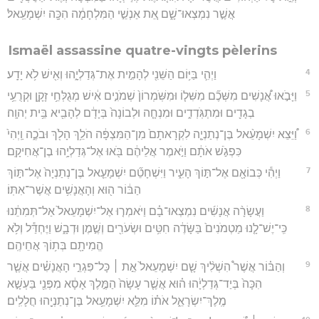
אֲשֶׁ֣ר נִמְצְאוּ־שָׁ֑ם אֵ֚ת אַנְשֵׁ֣י הַמִּלְחָמָ֔ה הִכָּ֖ה יִשְׁמָעֵֽאל׃
Ismaël assassine quatre-vingts pèlerins
4
וַיְהִ֛י בַּיּ֥וֹם הַשֵּׁנִ֖י לְהָמִ֣ית אֶת־גְּדַלְיָ֑הוּ וְאִ֖ישׁ לֹ֥א יָדָֽע׃
5
וַיָּבֹ֣אוּ אֲ֠נָשִׁים מִשְּׁכֶ֞ם מִשִּׁל֤וֹ וּמִשֹּֽׁמְרוֹן֙ שְׁמֹנִ֣ים אִ֔ישׁ מְגֻלְּחֵ֥י זָקָ֛ן וּקְרֻעֵ֥י
בְגָדִ֖ים וּמִתְגֹּֽדְדִ֑ים וּמִנְחָ֤ה וּלְבוֹנָה֙ בְּיָדָ֔ם לְהָבִ֖יא בֵּ֥ית יְהוָֽה׃
6
וַ֠יֵּצֵא יִשְׁמָעֵ֨אל בֶּן־נְתַנְיָ֤ה לִקְרָאתָם֙ מִן־הַמִּצְפָּ֔ה הֹלֵ֥ךְ הָלֹ֖ךְ וּבֹכֶ֑ה וַֽיְהִי֙
כִּפְגֹ֣שׁ אֹתָ֔ם וַיֹּ֣אמֶר אֲלֵיהֶ֔ם בֹּ֖אוּ אֶל־גְּדַלְיָ֥הוּ בֶן־אֲחִיקָֽם׃
7
וַיְהִ֕י כְּבוֹאָ֖ם אֶל־תּ֣וֹךְ הָעִ֑יר וַיִּשְׁחָטֵ֞ם יִשְׁמָעֵ֤אל בֶּן־נְתַנְיָה֙ אֶל־תּ֣וֹךְ
הַבּ֔וֹר ה֖וּא וְהָאֲנָשִׁ֥ים אֲשֶׁר־אִתּֽוֹ׃
8
וַעֲשָׂרָ֨ה אֲנָשִׁ֜ים נִמְצְאוּ־בָ֗ם וַיֹּאמְר֤וּ אֶל־יִשְׁמָעֵאל֙ אַל־תְּמִתֵ֔נוּ
כִּֽי־יֶשׁ־לָ֤נוּ מַטְמֹנִים֙ בַּשָּׂדֶ֔ה חִטִּ֥ים וּשְׂעֹרִ֖ים וְשֶׁ֣מֶן וּדְבָ֑שׁ וַיֶּחְדַּ֕ל וְלֹ֥א
הֱמִיתָ֖ם בְּת֥וֹךְ אֲחֵיהֶֽם׃
9
וְהַבּ֗וֹר אֲשֶׁר֩ הִשְׁלִ֨יךְ שָׁ֤ם יִשְׁמָעֵאל֙ אֵ֣ת ׀ כָּל־פִּגְרֵ֣י הָאֲנָשִׁ֗ים אֲשֶׁ֤ר
הִכָּה֙ בְּיַד־גְּדַלְיָ֔הוּ ה֗וּא אֲשֶׁ֤ר עָשָׂה֙ הַמֶּ֣לֶךְ אָסָ֔א מִפְּנֵ֖י בַּעְשָׁ֣א
מֶֽלֶךְ־יִשְׂרָאֵ֑ל אֹת֗וֹ מִלֵּ֛א יִשְׁמָעֵ֥אל בֶּן־נְתַנְיָ֖הוּ חֲלָלִֽים׃