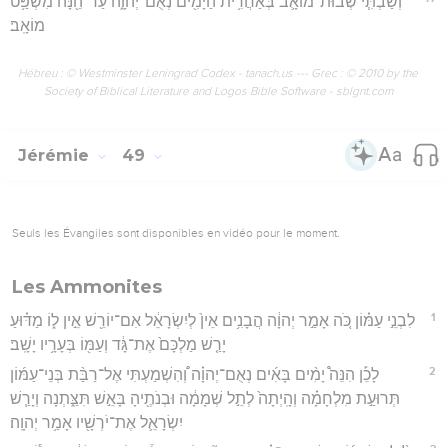
וְשַׁבְתִּ֧י שְׁבוּת־מוֹאָ֛ב בְּאַחֲרִ֥ית הַיָּמִ֖ים נְאֻם־יְהוָ֑ה עַד־הֵ֖נָּה מִשְׁפַּ֥ט
מוֹאָֽב׃
Hébreu : © Westminster Leningrad Codex - tanach.us --- Grec : © 2010 by the
Society of Biblical Literature and Logos Bible Software - sblgnt.com
Jérémie
49
Seuls les Évangiles sont disponibles en vidéo pour le moment.
Les Ammonites
1
לִבְנֵ֣י עַמּ֗וֹן כֹּ֚ה אָמַ֣ר יְהוָ֔ה הֲבָנִ֥ים אֵין֙ לְיִשְׂרָאֵ֔ל אִם־יוֹרֵ֖שׁ אֵ֣ין ל֑וֹ מַדּ֗וּעַ
יָרַ֤שׁ מַלְכָּם֙ אֶת־גָּ֔ד וְעַמּ֖וֹ בְּעָרָ֥יו יָשָֽׁב׃
2
לָכֵ֡ן הִנֵּה֩ יָמִ֨ים בָּאִ֜ים נְאֻם־יְהוָ֗ה וְ֠הִשְׁמַעְתִּי אֶל־רַבַּ֨ת בְּנֵי־עַמּ֜וֹן
תְּרוּעַ֣ת מִלְחָמָ֗ה וְהָֽיְתָה֙ לְתֵ֣ל שְׁמָמָ֔ה וּבְנֹתֶ֖יהָ בָּאֵ֣שׁ תִּצַּ֑תְנָה וְיָרַ֧שׁ
יִשְׂרָאֵ֛ל אֶת־יֹרְשָׁ֖יו אָמַ֥ר יְהוָֽה׃