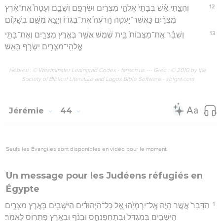
12
וְהִצַּ֣תִּי אֵ֗שׁ בְּבָתֵּי֙ אֱלֹהֵ֣י מִצְרַ֔יִם וּשְׂרָפָ֖ם וְשָׁבָ֑ם וְעָטָה֩ אֶת־אֶ֨רֶץ
מִצְרַ֜יִם כַּאֲשֶׁר־יַעְטֶ֤ה הָֽרֹעֶה֙ אֶת־בִּגְד֔וֹ וְיָצָ֥א מִשָּׁ֖ם בְּשָׁלֽוֹם׃
13
וְשִׁבַּ֗ר אֶֽת־מַצְּבוֹת֙ בֵּ֣ית שֶׁ֔מֶשׁ אֲשֶׁ֖ר בְּאֶ֣רֶץ מִצְרָ֑יִם וְאֶת־בָּתֵּ֥י
אֱלֹהֵֽי־מִצְרַ֖יִם יִשְׂרֹ֥ף בָּאֵֽשׁ׃
Hébreu : © Westminster Leningrad Codex - tanach.us --- Grec : © 2010 by the
Society of Biblical Literature and Logos Bible Software - sblgnt.com
Jérémie
44
Seuls les Évangiles sont disponibles en vidéo pour le moment.
Un message pour les Judéens réfugiés en
Égypte
1
הַדָּבָר֙ אֲשֶׁ֣ר הָיָ֣ה אֶֽל־יִרְמְיָ֔הוּ אֶ֚ל כָּל־הַיְּהוּדִ֔ים הַיֹּשְׁבִ֖ים בְּאֶ֣רֶץ מִצְרָ֑יִם
הַיֹּשְׁבִ֤ים בְּמִגְדֹּל֙ וּבְתַחְפַּנְחֵ֣ס וּבְנֹ֔ף וּבְאֶ֥רֶץ פַּתְר֖וֹס לֵאמֹֽר׃