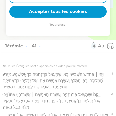
16
וַיֹּ֨אמֶר גְּדַלְיָ֤הוּ בֶן־אֲחִיקָם֙ אֶל־יוֹחָנָ֣ן בֶּן־קָרֵ֔חַ אַֽל־*תעש **תַּעֲשֵׂ֖ה
Accepter tous les cookies
אֶת־הַדָּבָ֣ר הַזֶּ֑ה כִּֽי־שֶׁ֛קֶר אַתָּ֥ה דֹבֵ֖ר אֶל־יִשְׁמָעֵֽאל׃
Hébreu : © Westminster Leningrad Codex - tanach.us --- Grec : © 2010 by the
Tout refuser
Society of Biblical Literature and Logos Bible Software - sblgnt.com
Jérémie
41
Seuls les Évangiles sont disponibles en vidéo pour le moment.
1
וַיְהִ֣י ׀ בַּחֹ֣דֶשׁ הַשְּׁבִיעִ֗י בָּ֣א יִשְׁמָעֵ֣אל בֶּן־נְתַנְיָ֣ה בֶן־אֱלִישָׁמָ֣ע מִזֶּ֣רַע
הַ֠מְּלוּכָה וְרַבֵּ֨י הַמֶּ֜לֶךְ וַעֲשָׂרָ֨ה אֲנָשִׁ֥ים אִתּ֛וֹ אֶל־גְּדַלְיָ֥הוּ בֶן־אֲחִיקָ֖ם
הַמִּצְפָּ֑תָה וַיֹּ֨אכְלוּ שָׁ֥ם לֶ֛חֶם יַחְדָּ֖ו בַּמִּצְפָּֽה׃
2
וַיָּקָם֩ יִשְׁמָעֵ֨אל בֶּן־נְתַנְיָ֜ה וַעֲשֶׂ֥רֶת הָאֲנָשִׁ֣ים ׀ אֲשֶׁר־הָי֣וּ אִתּ֗וֹ וַ֠יַּכּוּ
אֶת־גְּדַלְיָ֨הוּ בֶן־אֲחִיקָ֧ם בֶּן־שָׁפָ֛ן בַּחֶ֖רֶב וַיָּ֣מֶת אֹת֑וֹ אֲשֶׁר־הִפְקִ֥יד
מֶֽלֶךְ־בָּבֶ֖ל בָּאָֽרֶץ׃
3
וְאֵ֣ת כָּל־הַיְּהוּדִ֗ים אֲשֶׁר־הָי֨וּ אִתּ֤וֹ אֶת־גְּדַלְיָ֙הוּ֙ בַּמִּצְפָּ֔ה וְאֶת־הַכַּשְׂדִּ֖ים