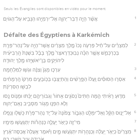
Seuls les Évangiles sont disponibles en vidéo pour le moment.
1
אֲשֶׁ֨ר הָיָ֧ה דְבַר־יְהוָ֛ה אֶל־יִרְמְיָ֥הוּ הַנָּבִ֖יא עַל־הַגּוֹיִֽם׃
Défaite des Égyptiens à Karkémich
2
לְמִצְרַ֗יִם עַל־חֵ֨יל פַּרְעֹ֤ה נְכוֹ֙ מֶ֣לֶךְ מִצְרַ֔יִם אֲשֶׁר־הָיָ֥ה עַל־נְהַר־פְּרָ֖ת
בְּכַרְכְּמִ֑שׁ אֲשֶׁ֣ר הִכָּ֗ה נְבֽוּכַדְרֶאצַּר֙ מֶ֣לֶךְ בָּבֶ֔ל בִּשְׁנַת֙ הָֽרְבִיעִ֔ית
לִיהוֹיָקִ֥ים בֶּן־יֹאשִׁיָּ֖הוּ מֶ֥לֶךְ יְהוּדָֽה׃
3
עִרְכ֤וּ מָגֵן֙ וְצִנָּ֔ה וּגְשׁ֖וּ לַמִּלְחָמָֽה׃
4
אִסְר֣וּ הַסּוּסִ֗ים וַֽעֲלוּ֙ הַפָּ֣רָשִׁ֔ים וְהִֽתְיַצְּב֖וּ בְּכ֥וֹבָעִ֑ים מִרְקוּ֙ הָֽרְמָחִ֔ים
לִבְשׁ֖וּ הַסִּרְיֹנֹֽת׃
5
מַדּ֣וּעַ רָאִ֗יתִי הֵ֣מָּה חַתִּים֮ נְסֹגִ֣ים אָחוֹר֒ וְגִבּוֹרֵיהֶ֣ם יֻכַּ֔תּוּ וּמָנ֥וֹס נָ֖סוּ
וְלֹ֣א הִפְנ֑וּ מָג֥וֹר מִסָּבִ֖יב נְאֻם־יְהוָֽה׃
6
אַל־יָנ֣וּס הַקַּ֔ל וְאַל־יִמָּלֵ֖ט הַגִּבּ֑וֹר צָפ֙וֹנָה֙ עַל־יַ֣ד נְהַר־פְּרָ֔ת כָּשְׁל֖וּ וְנָפָֽלוּ׃
7
מִי־זֶ֖ה כַּיְאֹ֣ר יַֽעֲלֶ֑ה כַּנְּהָר֕וֹת יִֽתְגָּעֲשׁ֖וּ מֵימָֽיו׃
8
מִצְרַ֙יִם֙ כַּיְאֹ֣ר יַֽעֲלֶ֔ה וְכַנְּהָר֖וֹת יִתְגֹּ֣עֲשׁוּ מָ֑יִם וַיֹּ֗אמֶר אַֽעֲלֶה֙ אֲכַסֶּה־אֶ֔רֶץ
אֹבִ֥ידָה עִ֖יר וְיֹ֥שְׁבֵי בָֽהּ׃