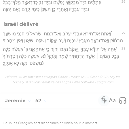
26
וּנְתַתִּ֗ים בְּיַד֙ מְבַקְשֵׁ֣י נַפְשָׁ֔ם וּבְיַ֛ד נְבֽוּכַדְרֶאצַּ֥ר מֶֽלֶךְ־בָּבֶ֖ל
וּבְיַד־עֲבָדָ֑יו וְאַחֲרֵי־כֵ֛ן תִּשְׁכֹּ֥ן כִּֽימֵי־קֶ֖דֶם נְאֻם־יְהוָֽה׃
Israël délivré
27
וְ֠אַתָּה אַל־תִּירָ֞א עַבְדִּ֤י יַֽעֲקֹב֙ וְאַל־תֵּחַ֣ת יִשְׂרָאֵ֔ל כִּ֠י הִנְנִ֤י מוֹשִֽׁעֲךָ֙
מֵֽרָח֔וֹק וְאֶֽת־זַרְעֲךָ֖ מֵאֶ֣רֶץ שִׁבְיָ֑ם וְשָׁ֧ב יַעֲק֛וֹב וְשָׁקַ֥ט וְשַׁאֲנַ֖ן וְאֵ֥ין מַחֲרִֽיד׃
28
אַ֠תָּה אַל־תִּירָ֞א עַבְדִּ֤י יַֽעֲקֹב֙ נְאֻם־יְהוָ֔ה כִּ֥י אִתְּךָ֖ אָ֑נִי כִּי֩ אֶעֱשֶׂ֨ה כָלָ֜ה
בְּכָֽל־הַגּוֹיִ֣ם ׀ אֲשֶׁ֧ר הִדַּחְתִּ֣יךָ שָׁ֗מָּה וְאֹֽתְךָ֙ לֹא־אֶעֱשֶׂ֣ה כָלָ֔ה וְיִסַּרְתִּ֙יךָ֙
לַמִּשְׁפָּ֔ט וְנַקֵּ֖ה לֹ֥א אֲנַקֶּֽךָּ׃
Hébreu : © Westminster Leningrad Codex - tanach.us --- Grec : © 2010 by the
Society of Biblical Literature and Logos Bible Software - sblgnt.com
Jérémie
47
Seuls les Évangiles sont disponibles en vidéo pour le moment.