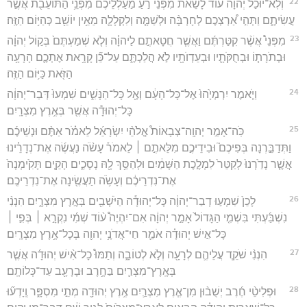
22
וְלֹֽא־יוּכַל֩ יְהוָ֨ה ע֜וֹד לָשֵׂ֗את מִפְּנֵי֙ רֹ֣עַ מַעַלְלֵיכֶ֔ם מִפְּנֵ֥י הַתּוֹעֵבֹ֖ת אֲשֶׁ֣ר
עֲשִׂיתֶ֑ם וַתְּהִ֣י אַ֠רְצְכֶם לְחָרְבָּ֨ה וּלְשַׁמָּ֧ה וְלִקְלָלָ֛ה מֵאֵ֥ין יוֹשֵׁ֖ב כְּהַיּ֥וֹם הַזֶּֽה׃
23
מִפְּנֵי֩ אֲשֶׁ֨ר קִטַּרְתֶּ֜ם וַאֲשֶׁ֧ר חֲטָאתֶ֣ם לַיהוָ֗ה וְלֹ֤א שְׁמַעְתֶּם֙ בְּק֣וֹל יְהוָ֔ה
וּבְתֹרָת֧וֹ וּבְחֻקֹּתָ֛יו וּבְעֵדְוֺתָ֖יו לֹ֣א הֲלַכְתֶּ֑ם עַל־כֵּ֞ן קָרָ֥את אֶתְכֶ֛ם הָרָעָ֥ה
הַזֹּ֖את כַּיּ֥וֹם הַזֶּֽה׃
24
וַיֹּ֤אמֶר יִרְמְיָ֙הוּ֙ אֶל־כָּל־הָעָ֔ם וְאֶ֖ל כָּל־הַנָּשִׁ֑ים שִׁמְעוּ֙ דְּבַר־יְהוָ֔ה
כָּל־יְהוּדָ֕ה אֲשֶׁ֖ר בְּאֶ֥רֶץ מִצְרָֽיִם׃
25
כֹּֽה־אָמַ֣ר יְהוָֽה־צְבָאוֹת֩ אֱלֹהֵ֨י יִשְׂרָאֵ֜ל לֵאמֹ֗ר אַתֶּ֨ם וּנְשֵׁיכֶ֜ם
וַתְּדַבֵּ֣רְנָה בְּפִיכֶם֮ וּבִידֵיכֶ֣ם מִלֵּאתֶ֣ם ׀ לֵאמֹר֒ עָשֹׂ֨ה נַעֲשֶׂ֜ה אֶת־נְדָרֵ֗ינוּ
אֲשֶׁ֤ר נָדַ֙רְנוּ֙ לְקַטֵּר֙ לִמְלֶ֣כֶת הַשָּׁמַ֔יִם וּלְהַסֵּ֥ךְ לָ֖הּ נְסָכִ֑ים הָקֵ֤ים תָּקִ֙ימְנָה֙
אֶת־נִדְרֵיכֶ֔ם וְעָשֹׂ֥ה תַעֲשֶׂ֖ינָה אֶת־נִדְרֵיכֶֽם׃
26
לָכֵן֙ שִׁמְע֣וּ דְבַר־יְהוָ֔ה כָּל־יְהוּדָ֕ה הַיֹּשְׁבִ֖ים בְּאֶ֣רֶץ מִצְרָ֑יִם הִנְנִ֨י
נִשְׁבַּ֜עְתִּי בִּשְׁמִ֤י הַגָּדוֹל֙ אָמַ֣ר יְהוָ֔ה אִם־יִהְיֶה֩ ע֨וֹד שְׁמִ֜י נִקְרָ֣א ׀ בְּפִ֣י ׀
כָּל־אִ֣ישׁ יְהוּדָ֗ה אֹמֵ֛ר חַי־אֲדֹנָ֥י יְהוִ֖ה בְּכָל־אֶ֥רֶץ מִצְרָֽיִם׃
27
הִנְנִ֨י שֹׁקֵ֧ד עֲלֵיהֶ֛ם לְרָעָ֖ה וְלֹ֣א לְטוֹבָ֑ה וְתַמּוּ֩ כָל־אִ֨ישׁ יְהוּדָ֜ה אֲשֶׁ֧ר
בְּאֶֽרֶץ־מִצְרַ֛יִם בַּחֶ֥רֶב וּבָרָעָ֖ב עַד־כְּלוֹתָֽם׃
28
וּפְלִיטֵ֨י חֶ֜רֶב יְשֻׁב֨וּן מִן־אֶ֧רֶץ מִצְרַ֛יִם אֶ֥רֶץ יְהוּדָ֖ה מְתֵ֣י מִסְפָּ֑ר וְֽיָדְע֞וּ