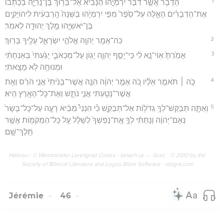
1
הַדָּבָ֗ר אֲשֶׁ֤ר דִּבֶּר֙ יִרְמְיָ֣הוּ הַנָּבִ֔יא אֶל־בָּר֖וּךְ בֶּֽן־נֵֽרִיָּ֑ה בְּכָתְבוֹ֩
אֶת־הַדְּבָרִ֨ים הָאֵ֤לֶּה עַל־סֵ֙פֶר֙ מִפִּ֣י יִרְמְיָ֔הוּ בַּשָּׁנָה֙ הָֽרְבִעִ֔ית לִיהוֹיָקִ֧ים
בֶּן־יֹאשִׁיָּ֛הוּ מֶ֥לֶךְ יְהוּדָ֖ה לֵאמֹֽר׃
2
כֹּֽה־אָמַ֥ר יְהוָ֖ה אֱלֹהֵ֣י יִשְׂרָאֵ֑ל עָלֶ֖יךָ בָּרֽוּךְ׃
3
אָמַ֙רְתָּ֙ אֽוֹי־נָ֣א לִ֔י כִּֽי־יָסַ֧ף יְהוָ֛ה יָג֖וֹן עַל־מַכְאֹבִ֑י יָגַ֙עְתִּי֙ בְּאַנְחָתִ֔י
וּמְנוּחָ֖ה לֹ֥א מָצָֽאתִי׃
4
כֹּ֣ה ׀ תֹּאמַ֣ר אֵלָ֗יו כֹּ֚ה אָמַ֣ר יְהוָ֔ה הִנֵּ֤ה אֲשֶׁר־בָּנִ֙יתִי֙ אֲנִ֣י הֹרֵ֔ס וְאֵ֥ת
אֲשֶׁר־נָטַ֖עְתִּי אֲנִ֣י נֹתֵ֑שׁ וְאֶת־כָּל־הָאָ֖רֶץ הִֽיא׃
5
וְאַתָּ֛ה תְּבַקֶּשׁ־לְךָ֥ גְדֹל֖וֹת אַל־תְּבַקֵּ֑שׁ כִּ֡י הִנְנִי֩ מֵבִ֨יא רָעָ֤ה עַל־כָּל־בָּשָׂר֙
נְאֻם־יְהוָ֔ה וְנָתַתִּ֨י לְךָ֤ אֶֽת־נַפְשְׁךָ֙ לְשָׁלָ֔ל עַ֥ל כָּל־הַמְּקֹמ֖וֹת אֲשֶׁ֥ר
תֵּֽלֶךְ־שָֽׁם׃
Hébreu : © Westminster Leningrad Codex - tanach.us --- Grec : © 2010 by the
Society of Biblical Literature and Logos Bible Software - sblgnt.com
Jérémie
46