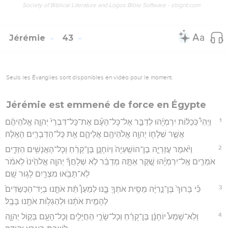
Society of Biblical Literature and Logos Bible Software - sblgnt.com
Jérémie
43
Seuls les Évangiles sont disponibles en vidéo pour le moment.
Jérémie est emmené de force en Égypte
1
וַיְהִי֩ כְּכַלּ֨וֹת יִרְמְיָ֜הוּ לְדַבֵּ֣ר אֶל־כָּל־הָעָ֗ם אֶת־כָּל־דִּבְרֵי֙ יְהוָ֣ה אֱלֹהֵיהֶ֔ם
אֲשֶׁ֧ר שְׁלָח֛וֹ יְהוָ֥ה אֱלֹהֵיהֶ֖ם אֲלֵיהֶ֑ם אֵ֥ת כָּל־הַדְּבָרִ֖ים הָאֵֽלֶּה׃
2
וַיֹּ֨אמֶר עֲזַרְיָ֤ה בֶן־הוֹשַֽׁעְיָה֙ וְיוֹחָנָ֣ן בֶּן־קָרֵ֔חַ וְכָל־הָאֲנָשִׁ֖ים הַזֵּדִ֑ים
אֹמְרִ֣ים אֶֽל־יִרְמְיָ֗הוּ שֶׁ֚קֶר אַתָּ֣ה מְדַבֵּ֔ר לֹ֣א שְׁלָחֲךָ֞ יְהוָ֤ה אֱלֹהֵ֙ינוּ֙ לֵאמֹ֔ר
לֹֽא־תָבֹ֥אוּ מִצְרַ֖יִם לָג֥וּר שָֽׁם׃
3
כִּ֗י בָּרוּךְ֙ בֶּן־נֵ֣רִיָּ֔ה מַסִּ֥ית אֹתְךָ֖ בָּ֑נוּ לְמַעַן֩ תֵּ֨ת אֹתָ֤נוּ בְיַֽד־הַכַּשְׂדִּים֙
לְהָמִ֣ית אֹתָ֔נוּ וּלְהַגְל֥וֹת אֹתָ֖נוּ בָּבֶֽל׃
4
וְלֹֽא־שָׁמַע֩ יוֹחָנָ֨ן בֶּן־קָרֵ֜חַ וְכָל־שָׂרֵ֧י הַחֲיָלִ֛ים וְכָל־הָעָ֖ם בְּק֣וֹל יְהוָ֑ה