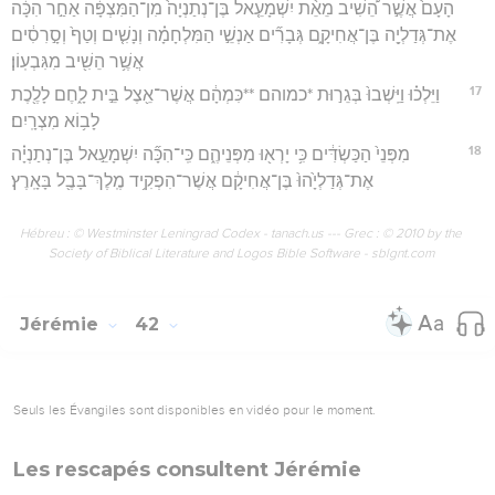
הָעָם֙ אֲשֶׁ֣ר הֵ֠שִׁיב מֵאֵ֨ת יִשְׁמָעֵ֤אל בֶּן־נְתַנְיָה֙ מִן־הַמִּצְפָּ֔ה אַחַ֣ר הִכָּ֔ה
אֶת־גְּדַלְיָ֖ה בֶּן־אֲחִיקָ֑ם גְּבָרִ֞ים אַנְשֵׁ֣י הַמִּלְחָמָ֗ה וְנָשִׁ֤ים וְטַף֙ וְסָ֣רִסִ֔ים
אֲשֶׁ֥ר הֵשִׁ֖יב מִגִּבְעֽוֹן׃
17
וַיֵּלְכ֗וּ וַיֵּֽשְׁבוּ֙ בְּגֵר֣וּת *כמוהם **כִּמְהָ֔ם אֲשֶׁר־אֵ֖צֶל בֵּ֣ית לָ֑חֶם לָלֶ֖כֶת
לָב֥וֹא מִצְרָֽיִם׃
18
מִפְּנֵי֙ הַכַּשְׂדִּ֔ים כִּ֥י יָרְא֖וּ מִפְּנֵיהֶ֑ם כִּֽי־הִכָּ֞ה יִשְׁמָעֵ֣אל בֶּן־נְתַנְיָ֗ה
אֶת־גְּדַלְיָ֙הוּ֙ בֶּן־אֲחִיקָ֔ם אֲשֶׁר־הִפְקִ֥יד מֶֽלֶךְ־בָּבֶ֖ל בָּאָֽרֶץ׃
Hébreu : © Westminster Leningrad Codex - tanach.us --- Grec : © 2010 by the
Society of Biblical Literature and Logos Bible Software - sblgnt.com
Jérémie
42
Seuls les Évangiles sont disponibles en vidéo pour le moment.
Les rescapés consultent Jérémie