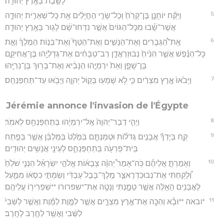
לָשֶׁ֖בֶת בְּאֶ֥רֶץ יְהוּדָֽה׃
5
וַיִּקַּ֞ח יוֹחָנָ֤ן בֶּן־קָרֵ֙חַ֙ וְכָל־שָׂרֵ֣י הַחֲיָלִ֔ים אֵ֖ת כָּל־שְׁאֵרִ֣ית יְהוּדָ֑ה
אֲשֶׁר־שָׁ֗בוּ מִכָּל־הַגּוֹיִם֙ אֲשֶׁ֣ר נִדְּחוּ־שָׁ֔ם לָג֖וּר בְּאֶ֥רֶץ יְהוּדָֽה׃
6
אֶֽת־הַ֠גְּבָרִים וְאֶת־הַנָּשִׁ֣ים וְאֶת־הַטַּף֮ וְאֶת־בְּנ֣וֹת הַמֶּלֶךְ֒ וְאֵ֣ת
כָּל־הַנֶּ֗פֶשׁ אֲשֶׁ֤ר הִנִּ֙יחַ֙ נְבוּזַרְאֲדָ֣ן רַב־טַבָּחִ֔ים אֶת־גְּדַלְיָ֖הוּ בֶּן־אֲחִיקָ֣ם
בֶּן־שָׁפָ֑ן וְאֵת֙ יִרְמְיָ֣הוּ הַנָּבִ֔יא וְאֶת־בָּר֖וּךְ בֶּן־נֵרִיָּֽהוּ׃
7
וַיָּבֹ֙אוּ֙ אֶ֣רֶץ מִצְרַ֔יִם כִּ֛י לֹ֥א שָׁמְע֖וּ בְּק֣וֹל יְהוָ֑ה וַיָּבֹ֖אוּ עַד־תַּחְפַּנְחֵֽס׃
Jérémie annonce l'invasion de l'Égypte
8
וַיְהִ֤י דְבַר־יְהוָה֙ אֶֽל־יִרְמְיָ֔הוּ בְּתַחְפַּנְחֵ֖ס לֵאמֹֽר׃
9
קַ֣ח בְּיָדְךָ֞ אֲבָנִ֣ים גְּדֹל֗וֹת וּטְמַנְתָּ֤ם בַּמֶּ֙לֶט֙ בַּמַּלְבֵּ֔ן אֲשֶׁ֛ר בְּפֶ֥תַח
בֵּית־פַּרְעֹ֖ה בְּתַחְפַּנְחֵ֑ס לְעֵינֵ֖י אֲנָשִׁ֥ים יְהוּדִֽים׃
10
וְאָמַרְתָּ֣ אֲלֵיהֶ֡ם כֹּֽה־אָמַר֩ יְהוָ֨ה צְבָא֜וֹת אֱלֹהֵ֣י יִשְׂרָאֵ֗ל הִנְנִ֤י שֹׁלֵ֙חַ֙
וְ֠לָקַחְתִּי אֶת־נְבוּכַדְרֶאצַּ֤ר מֶֽלֶךְ־בָּבֶל֙ עַבְדִּ֔י וְשַׂמְתִּ֣י כִסְא֔וֹ מִמַּ֛עַל
לָאֲבָנִ֥ים הָאֵ֖לֶּה אֲשֶׁ֣ר טָמָ֑נְתִּי וְנָטָ֥ה אֶת־*שפרורו **שַׁפְרִיר֖וֹ עֲלֵיהֶֽם׃
11
*ובאה **וּבָ֕א וְהִכָּ֖ה אֶת־אֶ֣רֶץ מִצְרָ֑יִם אֲשֶׁ֧ר לַמָּ֣וֶת לַמָּ֗וֶת וַאֲשֶׁ֤ר לַשְּׁבִי֙
לַשֶּׁ֔בִי וַאֲשֶׁ֥ר לַחֶ֖רֶב לֶחָֽרֶב׃