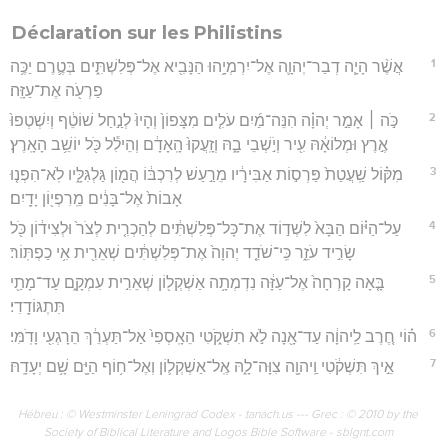
Déclaration sur les Philistins
1
אֲשֶׁ֨ר הָיָ֧ה דְבַר־יְהוָ֛ה אֶל־יִרְמְיָ֥הוּ הַנָּבִ֖יא אֶל־פְּלִשְׁתִּ֑ים בְּטֶ֛רֶם יַכֶּ֥ה
פַרְעֹ֖ה אֶת־עַזָּֽה׃
2
כֹּ֣ה ׀ אָמַ֣ר יְהוָ֗ה הִנֵּה־מַ֜יִם עֹלִ֤ים מִצָּפוֹן֙ וְהָיוּ֙ לְנַ֣חַל שׁוֹטֵ֔ף וְיִשְׁטְפוּ֙
אֶ֣רֶץ וּמְלוֹאָ֔הּ עִ֖יר וְיֹ֣שְׁבֵי בָ֑הּ וְזָֽעֲקוּ֙ הָֽאָדָ֔ם וְהֵילִ֕ל כֹּ֖ל יוֹשֵׁ֥ב הָאָֽרֶץ׃
3
מִקּ֗וֹל שַֽׁעֲטַת֙ פַּרְס֣וֹת אַבִּירָ֔יו מֵרַ֣עַשׁ לְרִכְבּ֔וֹ הֲמ֖וֹן גַּלְגִּלָּ֑יו לֹֽא־הִפְנ֤וּ
אָבוֹת֙ אֶל־בָּנִ֔ים מֵֽרִפְי֖וֹן יָדָֽיִם׃
4
עַל־הַיּ֗וֹם הַבָּא֙ לִשְׁד֣וֹד אֶת־כָּל־פְּלִשְׁתִּ֔ים לְהַכְרִ֤ית לְצֹר֙ וּלְצִיד֔וֹן כֹּ֖ל
שָׂרִ֣יד עֹזֵ֑ר כִּֽי־שֹׁדֵ֤ד יְהוָה֙ אֶת־פְּלִשְׁתִּ֔ים שְׁאֵרִ֖ית אִ֥י כַפְתּֽוֹר׃
5
בָּ֤אָה קָרְחָה֙ אֶל־עַזָּ֔ה נִדְמְתָ֥ה אַשְׁקְל֖וֹן שְׁאֵרִ֣ית עִמְקָ֑ם עַד־מָתַ֖י
תִּתְגּוֹדָֽדִי׃
6
ה֗וֹי חֶ֚רֶב לַֽיהוָ֔ה עַד־אָ֖נָה לֹ֣א תִשְׁקֹ֑טִי הֵאָֽסְפִי֙ אַל־תַּעְרֵ֔ךְ הֵרָגְעִ֖י וָדֹֽמִּי׃
7
אֵ֣יךְ תִּשְׁקֹ֔טִי וַֽיהוָ֖ה צִוָּה־לָ֑הּ אֶֽל־אַשְׁקְל֛וֹן וְאֶל־ח֥וֹף הַיָּ֖ם שָׁ֥ם יְעָדָֽהּ׃
Hébreu : © Westminster Leningrad Codex - tanach.us --- Grec : © 2010 by the
Society of Biblical Literature and Logos Bible Software - sblgnt.com