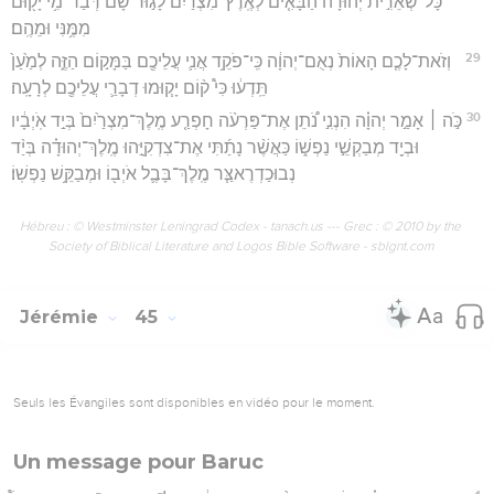
כָּל־שְׁאֵרִ֣ית יְהוּדָ֗ה הַבָּאִ֤ים לְאֶֽרֶץ־מִצְרַ֙יִם֙ לָג֣וּר שָׁ֔ם דְּבַר־מִ֥י יָק֖וּם
מִמֶּ֥נִּי וּמֵהֶֽם׃
29
וְזֹאת־לָכֶ֤ם הָאוֹת֙ נְאֻם־יְהוָ֔ה כִּֽי־פֹקֵ֥ד אֲנִ֛י עֲלֵיכֶ֖ם בַּמָּק֣וֹם הַזֶּ֑ה לְמַ֙עַן֙
תֵּֽדְע֔וּ כִּי֩ ק֨וֹם יָק֧וּמוּ דְבָרַ֛י עֲלֵיכֶ֖ם לְרָעָֽה׃
30
כֹּ֣ה ׀ אָמַ֣ר יְהוָ֗ה הִנְנִ֣י נֹ֠תֵן אֶת־פַּרְעֹ֨ה חָפְרַ֤ע מֶֽלֶךְ־מִצְרַ֙יִם֙ בְּיַ֣ד אֹֽיְבָ֔יו
וּבְיַ֖ד מְבַקְשֵׁ֣י נַפְשׁ֑וֹ כַּאֲשֶׁ֨ר נָתַ֜תִּי אֶת־צִדְקִיָּ֣הוּ מֶֽלֶךְ־יְהוּדָ֗ה בְּיַ֨ד
נְבוּכַדְרֶאצַּ֧ר מֶֽלֶךְ־בָּבֶ֛ל אֹיְב֖וֹ וּמְבַקֵּ֥שׁ נַפְשֽׁוֹ׃
Hébreu : © Westminster Leningrad Codex - tanach.us --- Grec : © 2010 by the
Society of Biblical Literature and Logos Bible Software - sblgnt.com
Jérémie
45
Seuls les Évangiles sont disponibles en vidéo pour le moment.
Un message pour Baruc