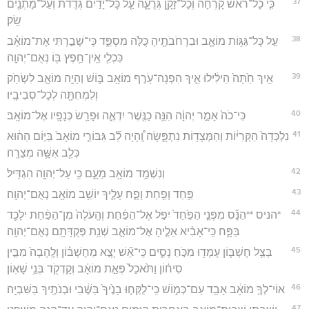
37
כִּ֤י כָל־רֹאשׁ֙ קָרְחָ֔ה וְכָל־זָקָ֖ן גְּרֻעָ֑ה עַ֤ל כָּל־יָדַ֙יִם֙ גְּדֻדֹ֔ת וְעַל־מָתְנַ֖יִם
שָֽׂק׃
38
עַ֣ל כָּל־גַּגּ֥וֹת מוֹאָ֛ב וּבִרְחֹבֹתֶ֖יהָ כֻּלֹּ֣ה מִסְפֵּ֑ד כִּֽי־שָׁבַ֣רְתִּי אֶת־מוֹאָ֗ב
כִּכְלִ֛י אֵֽין־חֵ֥פֶץ בּ֖וֹ נְאֻם־יְהוָֽה׃
39
אֵ֥יךְ חַ֙תָּה֙ הֵילִ֔ילוּ אֵ֛יךְ הִפְנָה־עֹ֥רֶף מוֹאָ֖ב בּ֑וֹשׁ וְהָיָ֥ה מוֹאָ֛ב לִשְׂחֹ֥ק
וְלִמְחִתָּ֖ה לְכָל־סְבִיבָֽיו׃
40
כִּי־כֹה֙ אָמַ֣ר יְהוָ֔ה הִנֵּ֥ה כַנֶּ֖שֶׁר יִדְאֶ֑ה וּפָרַ֥שׂ כְּנָפָ֖יו אֶל־מוֹאָֽב׃
41
נִלְכְּדָה֙ הַקְּרִיּ֔וֹת וְהַמְּצָד֖וֹת נִתְפָּ֑שָׂה וְֽ֠הָיָה לֵ֞ב גִּבּוֹרֵ֤י מוֹאָב֙ בַּיּ֣וֹם הַה֔וּא
כְּלֵ֖ב אִשָּׁ֥ה מְצֵרָֽה׃
42
וְנִשְׁמַ֥ד מוֹאָ֖ב מֵעָ֑ם כִּ֥י עַל־יְהוָ֖ה הִגְדִּֽיל׃
43
פַּ֥חַד וָפַ֖חַת וָפָ֑ח עָלֶ֛יךָ יוֹשֵׁ֥ב מוֹאָ֖ב נְאֻם־יְהוָֽה׃
44
*הניס **הַנָּ֞ס מִפְּנֵ֤י הַפַּ֙חַד֙ יִפֹּ֣ל אֶל־הַפַּ֔חַת וְהָֽעֹלֶה֙ מִן־הַפַּ֔חַת יִלָּכֵ֖ד
בַּפָּ֑ח כִּֽי־אָבִ֨יא אֵלֶ֧יהָ אֶל־מוֹאָ֛ב שְׁנַ֥ת פְּקֻדָּתָ֖ם נְאֻם־יְהוָֽה׃
45
בְּצֵ֥ל חֶשְׁבּ֛וֹן עָמְד֖וּ מִכֹּ֣חַ נָסִ֑ים כִּֽי־אֵ֞שׁ יָצָ֣א מֵחֶשְׁבּ֗וֹן וְלֶֽהָבָה֙ מִבֵּ֣ין
סִיח֔וֹן וַתֹּ֙אכַל֙ פְּאַ֣ת מוֹאָ֔ב וְקָדְקֹ֖ד בְּנֵ֥י שָׁאֽוֹן׃
46
אוֹי־לְךָ֣ מוֹאָ֔ב אָבַ֖ד עַם־כְּמ֑וֹשׁ כִּֽי־לֻקְּח֤וּ בָנֶ֙יךָ֙ בַּשֶּׁ֔בִי וּבְנֹתֶ֖יךָ בַּשִּׁבְיָֽה׃
47