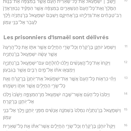
10
וַיִּ֣שְׁבְּ ׀ יִ֠שְׁמָעֵאל אֶת־כָּל־שְׁאֵרִ֨ית הָעָ֜ם אֲשֶׁ֣ר בַּמִּצְפָּ֗ה אֶת־בְּנ֤וֹת
הַמֶּ֙לֶךְ֙ וְאֶת־כָּל־הָעָם֙ הַנִּשְׁאָרִ֣ים בַּמִּצְפָּ֔ה אֲשֶׁ֣ר הִפְקִ֗יד נְבֽוּזַרְאֲדָן֙
רַב־טַבָּחִ֔ים אֶת־גְּדַלְיָ֖הוּ בֶּן־אֲחִיקָ֑ם וַיִּשְׁבֵּם֙ יִשְׁמָעֵ֣אל בֶּן־נְתַנְיָ֔ה וַיֵּ֕לֶךְ
לַעֲבֹ֖ר אֶל־בְּנֵ֥י עַמּֽוֹן׃
Les prisonniers d'Ismaël sont délivrés
11
וַיִּשְׁמַע֙ יוֹחָנָ֣ן בֶּן־קָרֵ֔חַ וְכָל־שָׂרֵ֥י הַחֲיָלִ֖ים אֲשֶׁ֣ר אִתּ֑וֹ אֵ֤ת כָּל־הָֽרָעָה֙
אֲשֶׁ֣ר עָשָׂ֔ה יִשְׁמָעֵ֖אל בֶּן־נְתַנְיָֽה׃
12
וַיִּקְחוּ֙ אֶת־כָּל־הָ֣אֲנָשִׁ֔ים וַיֵּ֣לְכ֔וּ לְהִלָּחֵ֖ם עִם־יִשְׁמָעֵ֣אל בֶּן־נְתַנְיָ֑ה
וַיִּמְצְא֣וּ אֹת֔וֹ אֶל־מַ֥יִם רַבִּ֖ים אֲשֶׁ֥ר בְּגִבְעֽוֹן׃
13
וַיְהִ֗י כִּרְא֤וֹת כָּל־הָעָם֙ אֲשֶׁ֣ר אֶת־יִשְׁמָעֵ֔אל אֶת־יֽוֹחָנָן֙ בֶּן־קָרֵ֔חַ וְאֵ֛ת
כָּל־שָׂרֵ֥י הַחֲיָלִ֖ים אֲשֶׁ֣ר אִתּ֑וֹ וַיִּשְׂמָֽחוּ׃
14
וַיָּסֹ֙בּוּ֙ כָּל־הָעָ֔ם אֲשֶׁר־שָׁבָ֥ה יִשְׁמָעֵ֖אל מִן־הַמִּצְפָּ֑ה וַיָּשֻׁ֙בוּ֙ וַיֵּ֣לְכ֔וּ
אֶל־יֽוֹחָנָ֖ן בֶּן־קָרֵֽחַ׃
15
וְיִשְׁמָעֵ֣אל בֶּן־נְתַנְיָ֗ה נִמְלַט֙ בִּשְׁמֹנָ֣ה אֲנָשִׁ֔ים מִפְּנֵ֖י יֽוֹחָנָ֑ן וַיֵּ֖לֶךְ אֶל־בְּנֵ֥י
עַמּֽוֹן׃
16
וַיִּקַּח֩ יוֹחָנָ֨ן בֶּן־קָרֵ֜חַ וְכָל־שָׂרֵ֧י הַחֲיָלִ֣ים אֲשֶׁר־אִתּ֗וֹ אֵ֣ת כָּל־שְׁאֵרִ֤ית