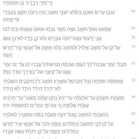
כִּֽי־מִדֵּ֧י דְבָרֶ֥יךָ בּ֖וֹ תִּתְנוֹדָֽד׃
28
עִזְב֤וּ עָרִים֙ וְשִׁכְנ֣וּ בַּסֶּ֔לַע יֹשְׁבֵ֖י מוֹאָ֑ב וִֽהְי֣וּ כְיוֹנָ֔ה תְּקַנֵּ֖ן בְּעֶבְרֵ֥י
פִי־פָֽחַת׃
29
שָׁמַ֥עְנוּ גְאוֹן־מוֹאָ֖ב גֵּאֶ֣ה מְאֹ֑ד גָּבְה֧וֹ וּגְאוֹנ֛וֹ וְגַאֲוָת֖וֹ וְרֻ֥ם לִבּֽוֹ׃
30
אֲנִ֤י יָדַ֙עְתִּי֙ נְאֻם־יְהוָ֔ה עֶבְרָת֖וֹ וְלֹא־כֵ֑ן בַּדָּ֖יו לֹא־כֵ֥ן עָשֽׂוּ׃
31
עַל־כֵּן֙ עַל־מוֹאָ֣ב אֲיֵלִ֔יל וּלְמוֹאָ֥ב כֻּלֹּ֖ה אֶזְעָ֑ק אֶל־אַנְשֵׁ֥י קִֽיר־חֶ֖רֶשׂ
יֶהְגֶּֽה׃
32
מִבְּכִ֨י יַעְזֵ֤ר אֶבְכֶּה־לָּךְ֙ הַגֶּ֣פֶן שִׂבְמָ֔ה נְטִֽישֹׁתַ֙יִךְ֙ עָ֣בְרוּ יָ֔ם עַ֛ד יָ֥ם יַעְזֵ֖ר
נָגָ֑עוּ עַל־קֵיצֵ֥ךְ וְעַל־בְּצִירֵ֖ךְ שֹׁדֵ֥ד נָפָֽל׃
33
וְנֶאֶסְפָ֨ה שִׂמְחָ֥ה וָגִ֛יל מִכַּרְמֶ֖ל וּמֵאֶ֣רֶץ מוֹאָ֑ב וְיַ֙יִן֙ מִיקָבִ֣ים הִשְׁבַּ֔תִּי
לֹֽא־יִדְרֹ֣ךְ הֵידָ֔ד הֵידָ֖ד לֹ֥א הֵידָֽד׃
34
מִזַּעֲקַ֨ת חֶשְׁבּ֜וֹן עַד־אֶלְעָלֵ֗ה עַד־יַ֙הַץ֙ נָתְנ֣וּ קוֹלָ֔ם מִצֹּ֙עַר֙ עַד־חֹ֣רֹנַ֔יִם
עֶגְלַ֖ת שְׁלִֽשִׁיָּ֑ה כִּ֚י גַּם־מֵ֣י נִמְרִ֔ים לִמְשַׁמּ֖וֹת יִהְיֽוּ׃
35
וְהִשְׁבַּתִּ֥י לְמוֹאָ֖ב נְאֻם־יְהוָ֑ה מַעֲלֶ֣ה בָמָ֔ה וּמַקְטִ֖יר לֵאלֹהָֽיו׃
36
עַל־כֵּ֞ן לִבִּ֤י לְמוֹאָב֙ כַּחֲלִלִ֣ים יֶהֱמֶ֔ה וְלִבִּי֙ אֶל־אַנְשֵׁ֣י קִֽיר־חֶ֔רֶשׂ
כַּחֲלִילִ֖ים יֶהֱמֶ֑ה עַל־כֵּ֛ן יִתְרַ֥ת עָשָׂ֖ה אָבָֽדוּ׃