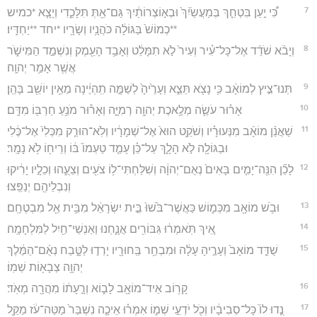
7
כִּ֠י יַ֣עַן בִּטְחֵ֤ךְ בְּמַעֲשַׂ֙יִךְ֙ וּבְא֣וֹצְרוֹתַ֔יִךְ גַּם־אַ֖תְּ תִּלָּכֵ֑דִי וְיָצָ֤א *כמיש
**כְמוֹשׁ֙ בַּגּוֹלָ֔ה כֹּהֲנָ֥יו וְשָׂרָ֖יו *יחד **יַחְדָּֽיו׃
8
וְיָבֹ֨א שֹׁדֵ֜ד אֶל־כָּל־עִ֗יר וְעִיר֙ לֹ֣א תִמָּלֵ֔ט וְאָבַ֥ד הָעֵ֖מֶק וְנִשְׁמַ֣ד הַמִּישֹׁ֑ר
אֲשֶׁ֖ר אָמַ֥ר יְהוָֽה׃
9
תְּנוּ־צִ֣יץ לְמוֹאָ֔ב כִּ֥י נָצֹ֖א תֵּצֵ֑א וְעָרֶ֙יהָ֙ לְשַׁמָּ֣ה תִֽהְיֶ֔ינָה מֵאֵ֥ין יוֹשֵׁ֖ב בָּהֵֽן׃
10
אָר֗וּר עֹשֶׂ֛ה מְלֶ֥אכֶת יְהוָ֖ה רְמִיָּ֑ה וְאָר֕וּר מֹנֵ֥עַ חַרְבּ֖וֹ מִדָּֽם׃
11
שַׁאֲנַ֨ן מוֹאָ֜ב מִנְּעוּרָ֗יו וְשֹׁקֵ֥ט הוּא֙ אֶל־שְׁמָרָ֔יו וְלֹֽא־הוּרַ֤ק מִכְּלִי֙ אֶל־כֶּ֔לִי
וּבַגּוֹלָ֖ה לֹ֣א הָלָ֑ךְ עַל־כֵּ֗ן עָמַ֤ד טַעְמוֹ֙ בּ֔וֹ וְרֵיח֖וֹ לֹ֥א נָמָֽר׃
12
לָכֵ֞ן הִנֵּ֖ה־יָמִ֤ים בָּאִים֙ נְאֻם־יְהוָ֔ה וְשִׁלַּחְתִּי־ל֥וֹ צֹעִ֖ים וְצֵעֻ֑הוּ וְכֵלָ֣יו יָרִ֔יקוּ
וְנִבְלֵיהֶ֖ם יְנַפֵּֽצוּ׃
13
וּבֹ֥שׁ מוֹאָ֖ב מִכְּמ֑וֹשׁ כַּאֲשֶׁר־בֹּ֙שׁוּ֙ בֵּ֣ית יִשְׂרָאֵ֔ל מִבֵּ֥ית אֵ֖ל מִבְטֶחָֽם׃
14
אֵ֚יךְ תֹּֽאמְר֔וּ גִּבּוֹרִ֖ים אֲנָ֑חְנוּ וְאַנְשֵׁי־חַ֖יִל לַמִּלְחָמָֽה׃
15
שֻׁדַּ֤ד מוֹאָב֙ וְעָרֶ֣יהָ עָלָ֔ה וּמִבְחַ֥ר בַּֽחוּרָ֖יו יָרְד֣וּ לַטָּ֑בַח נְאֻ֨ם־הַמֶּ֔לֶךְ
יְהוָ֥ה צְבָא֖וֹת שְׁמֽוֹ׃
16
קָר֥וֹב אֵיד־מוֹאָ֖ב לָב֑וֹא וְרָ֣עָת֔וֹ מִהֲרָ֖ה מְאֹֽד׃
17
נֻ֤דוּ לוֹ֙ כָּל־סְבִיבָ֔יו וְכֹ֖ל יֹדְעֵ֣י שְׁמ֑וֹ אִמְר֗וּ אֵיכָ֤ה נִשְׁבַּר֙ מַטֵּה־עֹ֔ז מַקֵּ֖ל