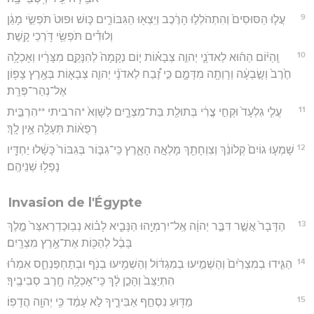
9
עֲל֤וּ הַסּוּסִים֙ וְהִתְהֹלְל֣וּ הָרֶ֔כֶב וְיֵצְא֖וּ הַגִּבּוֹרִ֑ים כּ֤וּשׁ וּפוּט֙ תֹּפְשֵׂ֣י מָגֵ֔ן
וְלוּדִ֕ים תֹּפְשֵׂ֖י דֹּ֥רְכֵי קָֽשֶׁת׃
10
וְֽהַיּ֨וֹם הַה֜וּא לַאדֹנָ֧י יְהוִ֣ה צְבָא֗וֹת י֤וֹם נְקָמָה֙ לְהִנָּקֵ֣ם מִצָּרָ֔יו וְאָכְלָ֥ה
חֶ֙רֶב֙ וְשָׂ֣בְעָ֔ה וְרָוְתָ֖ה מִדָּמָ֑ם כִּ֣י זֶ֠בַח לַאדֹנָ֨י יְהוִ֧ה צְבָא֛וֹת בְּאֶ֥רֶץ צָפ֖וֹן
אֶל־נְהַר־פְּרָֽת׃
11
עֲלִ֤י גִלְעָד֙ וּקְחִ֣י צֳרִ֔י בְּתוּלַ֖ת בַּת־מִצְרָ֑יִם לַשָּׁוְא֙ *הרביתי **הִרְבֵּ֣ית
רְפֻא֔וֹת תְּעָלָ֖ה אֵ֥ין לָֽךְ׃
12
שָׁמְע֤וּ גוֹיִם֙ קְלוֹנֵ֔ךְ וְצִוְחָתֵ֖ךְ מָלְאָ֣ה הָאָ֑רֶץ כִּֽי־גִבּ֤וֹר בְּגִבּוֹר֙ כָּשָׁ֔לוּ יַחְדָּ֖יו
נָפְל֥וּ שְׁנֵיהֶֽם׃
Invasion de l'Égypte
13
הַדָּבָר֙ אֲשֶׁ֣ר דִּבֶּ֣ר יְהוָ֔ה אֶֽל־יִרְמְיָ֖הוּ הַנָּבִ֑יא לָב֗וֹא נְבֽוּכַדְרֶאצַּר֙ מֶ֣לֶךְ
בָּבֶ֔ל לְהַכּ֖וֹת אֶת־אֶ֥רֶץ מִצְרָֽיִם׃
14
הַגִּ֤ידוּ בְמִצְרַ֙יִם֙ וְהַשְׁמִ֣יעוּ בְמִגְדּ֔וֹל וְהַשְׁמִ֥יעוּ בְנֹ֖ף וּבְתַחְפַּנְחֵ֑ס אִמְר֗וּ
הִתְיַצֵּב֙ וְהָכֵ֣ן לָ֔ךְ כִּֽי־אָכְלָ֥ה חֶ֖רֶב סְבִיבֶֽיךָ׃
15
מַדּ֖וּעַ נִסְחַ֣ף אַבִּירֶ֑יךָ לֹ֣א עָמַ֔ד כִּ֥י יְהוָ֖ה הֲדָפֽוֹ׃