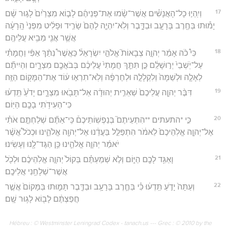
17
וְיִֽהְי֣וּ כָל־הָאֲנָשִׁ֗ים אֲשֶׁר־שָׂ֨מוּ אֶת־פְּנֵיהֶ֜ם לָב֤וֹא מִצְרַ֙יִם֙ לָג֣וּר שָׁ֔ם
יָמ֕וּתוּ בַּחֶ֖רֶב בָּרָעָ֣ב וּבַדָּ֑בֶר וְלֹֽא־יִהְיֶ֤ה לָהֶם֙ שָׂרִ֣יד וּפָלִ֔יט מִפְּנֵי֙ הָֽרָעָ֔ה
אֲשֶׁ֥ר אֲנִ֖י מֵבִ֥יא עֲלֵיהֶֽם׃
18
כִּי֩ כֹ֨ה אָמַ֜ר יְהוָ֣ה צְבָאוֹת֮ אֱלֹהֵ֣י יִשְׂרָאֵל֒ כַּאֲשֶׁר֩ נִתַּ֨ךְ אַפִּ֜י וַחֲמָתִ֗י
עַל־יֹֽשְׁבֵי֙ יְר֣וּשָׁלִַ֔ם כֵּ֣ן תִּתַּ֤ךְ חֲמָתִי֙ עֲלֵיכֶ֔ם בְּבֹאֲכֶ֖ם מִצְרָ֑יִם וִהְיִיתֶ֞ם
לְאָלָ֤ה וּלְשַׁמָּה֙ וְלִקְלָלָ֣ה וּלְחֶרְפָּ֔ה וְלֹֽא־תִרְא֣וּ ע֔וֹד אֶת־הַמָּק֖וֹם הַזֶּֽה׃
19
דִּבֶּ֨ר יְהוָ֤ה עֲלֵיכֶם֙ שְׁאֵרִ֣ית יְהוּדָ֔ה אַל־תָּבֹ֖אוּ מִצְרָ֑יִם יָדֹ֙עַ֙ תֵּֽדְע֔וּ
כִּי־הַעִידֹ֥תִי בָכֶ֖ם הַיּֽוֹם׃
20
כִּ֣י *התעתים **הִתְעֵיתֶם֮ בְּנַפְשֽׁוֹתֵיכֶם֒ כִּֽי־אַתֶּ֞ם שְׁלַחְתֶּ֣ם אֹתִ֗י
אֶל־יְהוָ֤ה אֱלֹֽהֵיכֶם֙ לֵאמֹ֔ר הִתְפַּלֵּ֣ל בַּעֲדֵ֔נוּ אֶל־יְהוָ֖ה אֱלֹהֵ֑ינוּ וּכְכֹל֩ אֲשֶׁ֨ר
יֹאמַ֜ר יְהוָ֧ה אֱלֹהֵ֛ינוּ כֵּ֥ן הַגֶּד־לָ֖נוּ וְעָשִֽׂינוּ׃
21
וָאַגִּ֥ד לָכֶ֖ם הַיּ֑וֹם וְלֹ֣א שְׁמַעְתֶּ֗ם בְּקוֹל֙ יְהוָ֣ה אֱלֹֽהֵיכֶ֔ם וּלְכֹ֖ל
אֲשֶׁר־שְׁלָחַ֥נִי אֲלֵיכֶֽם׃
22
וְעַתָּה֙ יָדֹ֣עַ תֵּֽדְע֔וּ כִּ֗י בַּחֶ֛רֶב בָּרָעָ֥ב וּבַדֶּ֖בֶר תָּמ֑וּתוּ בַּמָּקוֹם֙ אֲשֶׁ֣ר
חֲפַצְתֶּ֔ם לָב֖וֹא לָג֥וּר שָֽׁם׃
Hébreu : © Westminster Leningrad Codex - tanach.us --- Grec : © 2010 by the