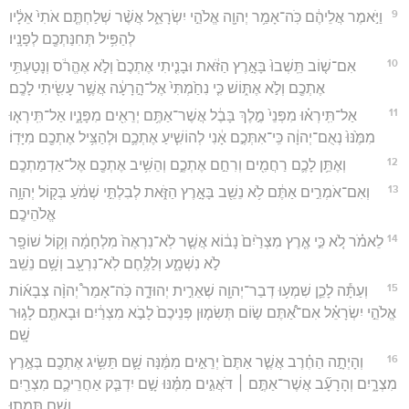
9
וַיֹּ֣אמֶר אֲלֵיהֶ֔ם כֹּֽה־אָמַ֥ר יְהוָ֖ה אֱלֹהֵ֣י יִשְׂרָאֵ֑ל אֲשֶׁ֨ר שְׁלַחְתֶּ֤ם אֹתִי֙ אֵלָ֔יו
לְהַפִּ֥יל תְּחִנַּתְכֶ֖ם לְפָנָֽיו׃
10
אִם־שׁ֤וֹב תֵּֽשְׁבוּ֙ בָּאָ֣רֶץ הַזֹּ֔את וּבָנִ֤יתִי אֶתְכֶם֙ וְלֹ֣א אֶהֱרֹ֔ס וְנָטַעְתִּ֥י
אֶתְכֶ֖ם וְלֹ֣א אֶתּ֑וֹשׁ כִּ֤י נִחַ֙מְתִּי֙ אֶל־הָ֣רָעָ֔ה אֲשֶׁ֥ר עָשִׂ֖יתִי לָכֶֽם׃
11
אַל־תִּֽירְא֗וּ מִפְּנֵי֙ מֶ֣לֶךְ בָּבֶ֔ל אֲשֶׁר־אַתֶּ֥ם יְרֵאִ֖ים מִפָּנָ֑יו אַל־תִּֽירְא֤וּ
מִמֶּ֙נּוּ֙ נְאֻם־יְהוָ֔ה כִּֽי־אִתְּכֶ֣ם אָ֔נִי לְהוֹשִׁ֧יעַ אֶתְכֶ֛ם וּלְהַצִּ֥יל אֶתְכֶ֖ם מִיָּדֽוֹ׃
12
וְאֶתֵּ֥ן לָכֶ֛ם רַחֲמִ֖ים וְרִחַ֣ם אֶתְכֶ֑ם וְהֵשִׁ֥יב אֶתְכֶ֖ם אֶל־אַדְמַתְכֶֽם׃
13
וְאִם־אֹמְרִ֣ים אַתֶּ֔ם לֹ֥א נֵשֵׁ֖ב בָּאָ֣רֶץ הַזֹּ֑את לְבִלְתִּ֣י שְׁמֹ֔עַ בְּק֖וֹל יְהוָ֥ה
אֱלֹהֵיכֶֽם׃
14
לֵאמֹ֗ר לֹ֚א כִּ֣י אֶ֤רֶץ מִצְרַ֙יִם֙ נָב֔וֹא אֲשֶׁ֤ר לֹֽא־נִרְאֶה֙ מִלְחָמָ֔ה וְק֥וֹל שׁוֹפָ֖ר
לֹ֣א נִשְׁמָ֑ע וְלַלֶּ֥חֶם לֹֽא־נִרְעָ֖ב וְשָׁ֥ם נֵשֵֽׁב׃
15
וְעַתָּ֕ה לָכֵ֛ן שִׁמְע֥וּ דְבַר־יְהוָ֖ה שְׁאֵרִ֣ית יְהוּדָ֑ה כֹּֽה־אָמַר֩ יְהוָ֨ה צְבָא֜וֹת
אֱלֹהֵ֣י יִשְׂרָאֵ֗ל אִם־אַ֠תֶּם שׂ֣וֹם תְּשִׂמ֤וּן פְּנֵיכֶם֙ לָבֹ֣א מִצְרַ֔יִם וּבָאתֶ֖ם לָג֥וּר
שָֽׁם׃
16
וְהָיְתָ֣ה הַחֶ֗רֶב אֲשֶׁ֤ר אַתֶּם֙ יְרֵאִ֣ים מִמֶּ֔נָּה שָׁ֛ם תַּשִּׂ֥יג אֶתְכֶ֖ם בְּאֶ֣רֶץ
מִצְרָ֑יִם וְהָרָעָ֞ב אֲשֶׁר־אַתֶּ֣ם ׀ דֹּאֲגִ֣ים מִמֶּ֗נּוּ שָׁ֣ם יִדְבַּ֧ק אַחֲרֵיכֶ֛ם מִצְרַ֖יִם
וְשָׁ֥ם תָּמֻֽתוּ׃