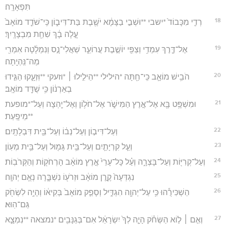
תִּפְאָרָֽה׃
18
רְדִ֤י מִכָּבוֹד֙ *ישבי **וּשְׁבִ֣י בַצָּמָ֔א יֹשֶׁ֖בֶת בַּת־דִּיב֑וֹן כִּֽי־שֹׁדֵ֤ד מוֹאָב֙
עָ֣לָה בָ֔ךְ שִׁחֵ֖ת מִבְצָרָֽיִךְ׃
19
אֶל־דֶּ֛רֶךְ עִמְדִ֥י וְצַפִּ֖י יוֹשֶׁ֣בֶת עֲרוֹעֵ֑ר שַׁאֲלִי־נָ֣ס וְנִמְלָ֔טָה אִמְרִ֖י
מַה־נִּֽהְיָֽתָה׃
20
הֹבִ֥ישׁ מוֹאָ֛ב כִּֽי־חַ֖תָּה *הילילי **הֵילִ֣ילוּ ׀ *וזעקי **וּֽזְעָ֑קוּ הַגִּ֣ידוּ
בְאַרְנ֔וֹן כִּ֥י שֻׁדַּ֖ד מוֹאָֽב׃
21
וּמִשְׁפָּ֥ט בָּ֖א אֶל־אֶ֣רֶץ הַמִּישֹׁ֑ר אֶל־חֹל֥וֹן וְאֶל־יַ֖הְצָה וְעַל־*מופעת
**מֵיפָֽעַת׃
22
וְעַל־דִּיב֣וֹן וְעַל־נְב֔וֹ וְעַל־בֵּ֖ית דִּבְלָתָֽיִם׃
23
וְעַ֧ל קִרְיָתַ֛יִם וְעַל־בֵּ֥ית גָּמ֖וּל וְעַל־בֵּ֥ית מְעֽוֹן׃
24
וְעַל־קְרִיּ֖וֹת וְעַל־בָּצְרָ֑ה וְעַ֗ל כָּל־עָרֵי֙ אֶ֣רֶץ מוֹאָ֔ב הָרְחֹק֖וֹת וְהַקְּרֹבֽוֹת׃
25
נִגְדְּעָה֙ קֶ֣רֶן מוֹאָ֔ב וּזְרֹע֖וֹ נִשְׁבָּ֑רָה נְאֻ֖ם יְהוָֽה׃
26
הַשְׁכִּירֻ֕הוּ כִּ֥י עַל־יְהוָ֖ה הִגְדִּ֑יל וְסָפַ֤ק מוֹאָב֙ בְּקִיא֔וֹ וְהָיָ֥ה לִשְׂחֹ֖ק
גַּם־הֽוּא׃
27
וְאִ֣ם ׀ ל֣וֹא הַשְּׂחֹ֗ק הָיָ֤ה לְךָ֙ יִשְׂרָאֵ֔ל אִם־בְּגַנָּבִ֖ים *נמצאה **נִמְצָ֑א