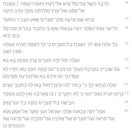
16
הִרְבָּ֖ה כּוֹשֵׁ֑ל גַּם־נָפַ֞ל אִ֣ישׁ אֶל־רֵעֵ֗הוּ וַיֹּֽאמְרוּ֙ ק֣וּמָה ׀ וְנָשֻׁ֣בָה
אֶל־עַמֵּ֗נוּ וְאֶל־אֶ֙רֶץ֙ מֽוֹלַדְתֵּ֔נוּ מִפְּנֵ֖י חֶ֥רֶב הַיּוֹנָֽה׃
17
קָרְא֖וּ שָׁ֑ם פַּרְעֹ֤ה מֶֽלֶךְ־מִצְרַ֙יִם֙ שָׁא֔וֹן הֶעֱבִ֖יר הַמּוֹעֵֽד׃
18
חַי־אָ֙נִי֙ נְאֻם־הַמֶּ֔לֶךְ יְהוָ֥ה צְבָא֖וֹת שְׁמ֑וֹ כִּ֚י כְּתָב֣וֹר בֶּֽהָרִ֔ים וּכְכַרְמֶ֖ל
בַּיָּ֥ם יָבֽוֹא׃
19
כְּלֵ֤י גוֹלָה֙ עֲשִׂ֣י לָ֔ךְ יוֹשֶׁ֖בֶת בַּת־מִצְרָ֑יִם כִּֽי־נֹף֙ לְשַׁמָּ֣ה תִֽהְיֶ֔ה וְנִצְּתָ֖ה
מֵאֵ֥ין יוֹשֵֽׁב׃
20
עֶגְלָ֥ה יְפֵֽה־פִיָּ֖ה מִצְרָ֑יִם קֶ֥רֶץ מִצָּפ֖וֹן בָּ֥א בָֽא׃
21
גַּם־שְׂכִרֶ֤יהָ בְקִרְבָּהּ֙ כְּעֶגְלֵ֣י מַרְבֵּ֔ק כִּֽי־גַם־הֵ֧מָּה הִפְנ֛וּ נָ֥סוּ יַחְדָּ֖יו לֹ֣א
עָמָ֑דוּ כִּ֣י י֥וֹם אֵידָ֛ם בָּ֥א עֲלֵיהֶ֖ם עֵ֥ת פְּקֻדָּתָֽם׃
22
קוֹלָ֖הּ כַּנָּחָ֣שׁ יֵלֵ֑ךְ כִּֽי־בְחַ֣יִל יֵלֵ֔כוּ וּבְקַרְדֻּמּוֹת֙ בָּ֣אוּ לָ֔הּ כְּחֹטְבֵ֖י עֵצִֽים׃
23
כָּרְת֤וּ יַעְרָהּ֙ נְאֻם־יְהוָ֔ה כִּ֖י לֹ֣א יֵֽחָקֵ֑ר כִּ֤י רַבּוּ֙ מֵֽאַרְבֶּ֔ה וְאֵ֥ין לָהֶ֖ם מִסְפָּֽר׃
24
הֹבִ֖ישָׁה בַּת־מִצְרָ֑יִם נִתְּנָ֖ה בְּיַ֥ד עַם־צָפֽוֹן׃
25
אָמַר֩ יְהוָ֨ה צְבָא֜וֹת אֱלֹהֵ֣י יִשְׂרָאֵ֗ל הִנְנִ֤י פוֹקֵד֙ אֶל־אָמ֣וֹן מִנֹּ֔א
וְעַל־פַּרְעֹה֙ וְעַל־מִצְרַ֔יִם וְעַל־אֱלֹהֶ֖יהָ וְעַל־מְלָכֶ֑יהָ וְעַ֨ל־פַּרְעֹ֔ה וְעַ֥ל
הַבֹּטְחִ֖ים בּֽוֹ׃