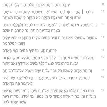
11
עָזְבָ֥ה יְתֹמֶ֖יךָ אֲנִ֣י אֲחַיֶּ֑ה וְאַלְמְנֹתֶ֖יךָ עָלַ֥י תִּבְטָֽחוּ׃
12
כִּי־כֹ֣ה ׀ אָמַ֣ר יְהוָ֗ה הִ֠נֵּה אֲשֶׁר־אֵ֨ין מִשְׁפָּטָ֜ם לִשְׁתּ֤וֹת הַכּוֹס֙ שָׁת֣וֹ
יִשְׁתּ֔וּ וְאַתָּ֣ה ה֔וּא נָקֹ֖ה תִּנָּקֶ֑ה לֹ֣א תִנָּקֶ֔ה כִּ֥י שָׁתֹ֖ה תִּשְׁתֶּֽה׃
13
כִּ֣י בִ֤י נִשְׁבַּ֙עְתִּי֙ נְאֻם־יְהוָ֔ה כִּֽי־לְשַׁמָּ֧ה לְחֶרְפָּ֛ה לְחֹ֥רֶב וְלִקְלָלָ֖ה תִּֽהְיֶ֣ה
בָצְרָ֑ה וְכָל־עָרֶ֥יהָ תִהְיֶ֖ינָה לְחָרְב֥וֹת עוֹלָֽם׃
14
שְׁמוּעָ֤ה שָׁמַ֙עְתִּי֙ מֵאֵ֣ת יְהוָ֔ה וְצִ֖יר בַּגּוֹיִ֣ם שָׁל֑וּחַ הִֽתְקַבְּצוּ֙ וּבֹ֣אוּ עָלֶ֔יהָ
וְק֖וּמוּ לַמִּלְחָמָֽה׃
15
כִּֽי־הִנֵּ֥ה קָטֹ֛ן נְתַתִּ֖יךָ בַּגּוֹיִ֑ם בָּז֖וּי בָּאָדָֽם׃
16
תִּֽפְלַצְתְּךָ֞ הִשִּׁ֤יא אֹתָךְ֙ זְד֣וֹן לִבֶּ֔ךָ שֹֽׁכְנִי֙ בְּחַגְוֵ֣י הַסֶּ֔לַע תֹּפְשִׂ֖י מְר֣וֹם
גִּבְעָ֑ה כִּֽי־תַגְבִּ֤יהַ כַּנֶּ֙שֶׁר֙ קִנֶּ֔ךָ מִשָּׁ֥ם אֽוֹרִידְךָ֖ נְאֻם־יְהוָֽה׃
17
וְהָיְתָ֥ה אֱד֖וֹם לְשַׁמָּ֑ה כֹּ֚ל עֹבֵ֣ר עָלֶ֔יהָ יִשֹּׁ֥ם וְיִשְׁרֹ֖ק עַל־כָּל־מַכּוֹתֶֽהָ׃
18
כְּֽמַהְפֵּכַ֞ת סְדֹ֧ם וַעֲמֹרָ֛ה וּשְׁכֵנֶ֖יהָ אָמַ֣ר יְהוָ֑ה לֹֽא־יֵשֵׁ֥ב שָׁם֙ אִ֔ישׁ
וְלֹֽא־יָג֥וּר בָּ֖הּ בֶּן־אָדָֽם׃
19
הִ֠נֵּה כְּאַרְיֵ֞ה יַעֲלֶ֨ה מִגְּא֣וֹן הַיַּרְדֵּן֮ אֶל־נְוֵ֣ה אֵיתָן֒ כִּֽי־אַרְגִּ֤יעָה אֲרִיצֶ֨נּוּ
מֵֽעָלֶ֔יהָ וּמִ֥י בָח֖וּר אֵלֶ֣יהָ אֶפְקֹ֑ד כִּ֣י מִ֤י כָמ֙וֹנִי֙ וּמִ֣י יֹעִידֶ֔נִּי וּמִי־זֶ֣ה רֹעֶ֔ה
אֲשֶׁ֥ר יַעֲמֹ֖ד לְפָנָֽי׃