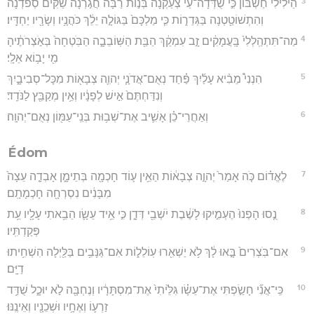
3
הֵילִ֨ילִי חֶשְׁבּ֜וֹן כִּ֣י שֻׁדְּדָה־עַ֗י צְעַקְנָה֮ בְּנ֣וֹת רַבָּה֒ חֲגֹ֣רְנָה שַׂקִּ֔ים סְפֹ֕דְנָה
וְהִתְשׁוֹטַ֖טְנָה בַּגְּדֵר֑וֹת כִּ֤י מַלְכָּם֙ בַּגּוֹלָ֣ה יֵלֵ֔ךְ כֹּהֲנָ֥יו וְשָׂרָ֖יו יַחְדָּֽיו׃
4
מַה־תִּתְהַֽלְלִי֙ בָּֽעֲמָקִ֔ים זָ֣ב עִמְקֵ֔ךְ הַבַּ֖ת הַשּֽׁוֹבֵבָ֑ה הַבֹּֽטְחָה֙ בְּאֹ֣צְרֹתֶ֔יהָ
מִ֖י יָב֥וֹא אֵלָֽי׃
5
הִנְנִי֩ מֵבִ֨יא עָלַ֜יִךְ פַּ֗חַד נְאֻם־אֲדֹנָ֧י יְהוִ֛ה צְבָא֖וֹת מִכָּל־סְבִיבָ֑יִךְ
וְנִדַּחְתֶּם֙ אִ֣ישׁ לְפָנָ֔יו וְאֵ֥ין מְקַבֵּ֖ץ לַנֹּדֵֽד׃
6
וְאַחֲרֵי־כֵ֗ן אָשִׁ֛יב אֶת־שְׁב֥וּת בְּנֵֽי־עַמּ֖וֹן נְאֻם־יְהוָֽה׃
Édom
7
לֶאֱד֗וֹם כֹּ֤ה אָמַר֙ יְהוָ֣ה צְבָא֔וֹת הַאֵ֥ין ע֛וֹד חָכְמָ֖ה בְּתֵימָ֑ן אָבְדָ֤ה עֵצָה֙
מִבָּנִ֔ים נִסְרְחָ֖ה חָכְמָתָֽם׃
8
נֻ֤סוּ הָפְנוּ֙ הֶעְמִ֣יקוּ לָשֶׁ֔בֶת יֹשְׁבֵ֖י דְּדָ֑ן כִּ֣י אֵ֥יד עֵשָׂ֛ו הֵבֵ֥אתִי עָלָ֖יו עֵ֥ת
פְּקַדְתִּֽיו׃
9
אִם־בֹּֽצְרִים֙ בָּ֣אוּ לָ֔ךְ לֹ֥א יַשְׁאִ֖רוּ עֽוֹלֵל֑וֹת אִם־גַּנָּבִ֥ים בַּלַּ֖יְלָה הִשְׁחִ֥יתוּ
דַיָּֽם׃
10
כִּֽי־אֲנִ֞י חָשַׂ֣פְתִּי אֶת־עֵשָׂ֗ו גִּלֵּ֙יתִי֙ אֶת־מִסְתָּרָ֔יו וְנֶחְבָּ֖ה לֹ֣א יוּכָ֑ל שֻׁדַּ֥ד
זַרְע֛וֹ וְאֶחָ֥יו וּשְׁכֵנָ֖יו וְאֵינֶֽנּוּ׃