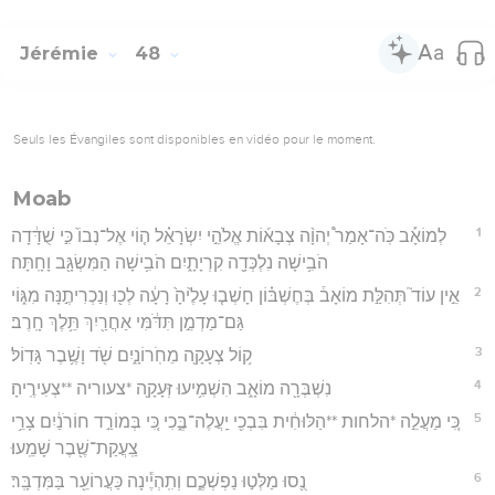
Jérémie
48
Seuls les Évangiles sont disponibles en vidéo pour le moment.
Moab
1
לְמוֹאָ֡ב כֹּֽה־אָמַר֩ יְהוָ֨ה צְבָא֜וֹת אֱלֹהֵ֣י יִשְׂרָאֵ֗ל ה֤וֹי אֶל־נְבוֹ֙ כִּ֣י שֻׁדָּ֔דָה
הֹבִ֥ישָׁה נִלְכְּדָ֖ה קִרְיָתָ֑יִם הֹבִ֥ישָׁה הַמִּשְׂגָּ֖ב וָחָֽתָּה׃
2
אֵ֣ין עוֹד֮ תְּהִלַּ֣ת מוֹאָב֒ בְּחֶשְׁבּ֗וֹן חָשְׁב֤וּ עָלֶ֙יהָ֙ רָעָ֔ה לְכ֖וּ וְנַכְרִיתֶ֣נָּה מִגּ֑וֹי
גַּם־מַדְמֵ֣ן תִּדֹּ֔מִּי אַחֲרַ֖יִךְ תֵּ֥לֶךְ חָֽרֶב׃
3
ק֥וֹל צְעָקָ֖ה מֵחֹֽרוֹנָ֑יִם שֹׁ֖ד וָשֶׁ֥בֶר גָּדֽוֹל׃
4
נִשְׁבְּרָ֖ה מוֹאָ֑ב הִשְׁמִ֥יעוּ זְּעָקָ֖ה *צעוריה **צְעִירֶֽיהָ׃
5
כִּ֚י מַעֲלֵ֣ה *הלחות **הַלּוּחִ֔ית בִּבְכִ֖י יַֽעֲלֶה־בֶּ֑כִי כִּ֚י בְּמוֹרַ֣ד חוֹרֹנַ֔יִם צָרֵ֥י
צַֽעֲקַת־שֶׁ֖בֶר שָׁמֵֽעוּ׃
6
נֻ֖סוּ מַלְּט֣וּ נַפְשְׁכֶ֑ם וְתִֽהְיֶ֕ינָה כַּעֲרוֹעֵ֖ר בַּמִּדְבָּֽר׃