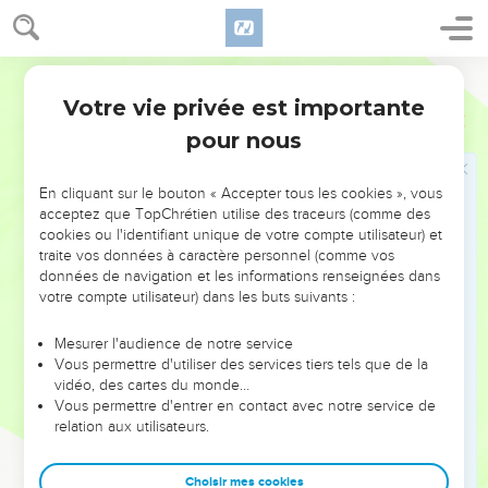
וְאַתֶּ֡ם אִסְפוּ֩ יַ֨יִן וְקַ֜יִץ וְשֶׁ֗מֶן וְשִׂ֙מוּ֙ בִּכְלֵיכֶ֔ם וּשְׁב֖וּ בְּעָרֵיכֶ֥ם
אֲשֶׁר־תְּפַשְׂתֶּֽם׃
Hébreu / Grec - Texte original
11
וְגַ֣ם כָּֽל־הַיְּהוּדִ֡ים אֲשֶׁר־בְּמוֹאָ֣ב ׀ וּבִבְנֵֽי־עַמּ֨וֹן וּבֶאֱד֜וֹם וַאֲשֶׁ֤ר
Votre vie privée est importante
בְּכָל־הָֽאֲרָצוֹת֙ שָֽׁמְע֔וּ כִּֽי־נָתַ֧ן מֶֽלֶךְ־בָּבֶ֛ל שְׁאֵרִ֖ית לִֽיהוּדָ֑ה וְכִי֙ הִפְקִ֣יד
Jérémie
40
עֲלֵיהֶ֔ם אֶת־גְּדַלְיָ֖הוּ בֶּן־אֲחִיקָ֥ם בֶּן־שָׁפָֽן׃
pour nous
12
וַיָּשֻׁ֣בוּ כָל־הַיְּהוּדִ֗ים מִכָּל־הַמְּקֹמוֹת֙ אֲשֶׁ֣ר נִדְּחוּ־שָׁ֔ם וַיָּבֹ֧אוּ
אֶֽרֶץ־יְהוּדָ֛ה אֶל־גְּדַלְיָ֖הוּ הַמִּצְפָּ֑תָה וַיַּאַסְפ֛וּ יַ֥יִן וָקַ֖יִץ הַרְבֵּ֥ה מְאֹֽד׃
En cliquant sur le bouton « Accepter tous les cookies », vous
acceptez que TopChrétien utilise des traceurs (comme des
cookies ou l'identifiant unique de votre compte utilisateur) et
L'assassinat de Guedalia
traite vos données à caractère personnel (comme vos
données de navigation et les informations renseignées dans
13
וְיֽוֹחָנָן֙ בֶּן־קָרֵ֔חַ וְכָל־שָׂרֵ֥י הַחֲיָלִ֖ים אֲשֶׁ֣ר בַּשָּׂדֶ֑ה בָּ֥אוּ אֶל־גְּדַלְיָ֖הוּ
votre compte utilisateur) dans les buts suivants :
הַמִּצְפָּֽתָה׃
14
וַיֹּאמְר֣וּ אֵלָ֗יו הֲיָדֹ֤עַ תֵּדַע֙ כִּ֞י בַּעֲלִ֣יס ׀ מֶ֣לֶךְ בְּנֵֽי־עַמּ֗וֹן שָׁלַח֙
Mesurer l'audience de notre service
Vous permettre d'utiliser des services tiers tels que de la
אֶת־יִשְׁמָעֵ֣אל בֶּן־נְתַנְיָ֔ה לְהַכֹּתְךָ֖ נָ֑פֶשׁ וְלֹא־הֶאֱמִ֣ין לָהֶ֔ם גְּדַלְיָ֖הוּ
vidéo, des cartes du monde…
בֶּן־אֲחִיקָֽם׃
Vous permettre d'entrer en contact avec notre service de
15
relation aux utilisateurs.
וְיוֹחָנָ֣ן בֶּן־קָרֵ֡חַ אָמַ֣ר אֶל־גְּדַלְיָהוּ֩ בַסֵּ֨תֶר בַּמִּצְפָּ֜ה לֵאמֹ֗ר אֵ֤לְכָה נָּא֙
וְאַכֶּה֙ אֶת־יִשְׁמָעֵ֣אל בֶּן־נְתַנְיָ֔ה וְאִ֖ישׁ לֹ֣א יֵדָ֑ע לָ֧מָּה יַכֶּ֣כָּה נֶּ֗פֶשׁ וְנָפֹ֙צוּ֙
כָּל־יְהוּדָ֔ה הַנִּקְבָּצִ֣ים אֵלֶ֔יךָ וְאָבְדָ֖ה שְׁאֵרִ֥ית יְהוּדָֽה׃
Choisir mes cookies