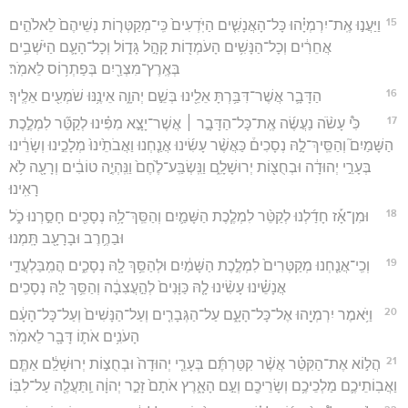
15
וַיַּעֲנ֣וּ אֶֽת־יִרְמְיָ֗הוּ כָּל־הָאֲנָשִׁ֤ים הַיֹּֽדְעִים֙ כִּֽי־מְקַטְּר֤וֹת נְשֵׁיהֶם֙ לֵאלֹהִ֣ים
אֲחֵרִ֔ים וְכָל־הַנָּשִׁ֥ים הָעֹמְד֖וֹת קָהָ֣ל גָּד֑וֹל וְכָל־הָעָ֛ם הַיֹּשְׁבִ֥ים
בְּאֶֽרֶץ־מִצְרַ֖יִם בְּפַתְר֥וֹס לֵאמֹֽר׃
16
הַדָּבָ֛ר אֲשֶׁר־דִּבַּ֥רְתָּ אֵלֵ֖ינוּ בְּשֵׁ֣ם יְהוָ֑ה אֵינֶ֥נּוּ שֹׁמְעִ֖ים אֵלֶֽיךָ׃
17
כִּ֩י עָשֹׂ֨ה נַעֲשֶׂ֜ה אֶֽת־כָּל־הַדָּבָ֣ר ׀ אֲשֶׁר־יָצָ֣א מִפִּ֗ינוּ לְקַטֵּ֞ר לִמְלֶ֣כֶת
הַשָּׁמַיִם֮ וְהַסֵּֽיךְ־לָ֣הּ נְסָכִים֒ כַּאֲשֶׁ֨ר עָשִׂ֜ינוּ אֲנַ֤חְנוּ וַאֲבֹתֵ֙ינוּ֙ מְלָכֵ֣ינוּ וְשָׂרֵ֔ינוּ
בְּעָרֵ֣י יְהוּדָ֔ה וּבְחֻצ֖וֹת יְרוּשָׁלִָ֑ם וַנִּֽשְׂבַּֽע־לֶ֙חֶם֙ וַנִּֽהְיֶ֣ה טוֹבִ֔ים וְרָעָ֖ה לֹ֥א
רָאִֽינוּ׃
18
וּמִן־אָ֡ז חָדַ֜לְנוּ לְקַטֵּ֨ר לִמְלֶ֧כֶת הַשָּׁמַ֛יִם וְהַסֵּֽךְ־לָ֥הּ נְסָכִ֖ים חָסַ֣רְנוּ כֹ֑ל
וּבַחֶ֥רֶב וּבָרָעָ֖ב תָּֽמְנוּ׃
19
וְכִֽי־אֲנַ֤חְנוּ מְקַטְּרִים֙ לִמְלֶ֣כֶת הַשָּׁמַ֔יִם וּלְהַסֵּ֥ךְ לָ֖הּ נְסָכִ֑ים הֲמִֽבַּלְעֲדֵ֣י
אֲנָשֵׁ֗ינוּ עָשִׂ֨ינוּ לָ֤הּ כַּוָּנִים֙ לְהַ֣עֲצִבָ֔ה וְהַסֵּ֥ךְ לָ֖הּ נְסָכִֽים׃
20
וַיֹּ֥אמֶר יִרְמְיָ֖הוּ אֶל־כָּל־הָעָ֑ם עַל־הַגְּבָרִ֤ים וְעַל־הַנָּשִׁים֙ וְעַל־כָּל־הָעָ֔ם
הָעֹנִ֥ים אֹת֛וֹ דָּבָ֖ר לֵאמֹֽר׃
21
הֲל֣וֹא אֶת־הַקִּטֵּ֗ר אֲשֶׁ֨ר קִטַּרְתֶּ֜ם בְּעָרֵ֤י יְהוּדָה֙ וּבְחֻצ֣וֹת יְרוּשָׁלִַ֔ם אַתֶּ֧ם
וַאֲבֽוֹתֵיכֶ֛ם מַלְכֵיכֶ֥ם וְשָׂרֵיכֶ֖ם וְעַ֣ם הָאָ֑רֶץ אֹתָם֙ זָכַ֣ר יְהוָ֔ה וַֽתַּעֲלֶ֖ה עַל־לִבּֽוֹ׃