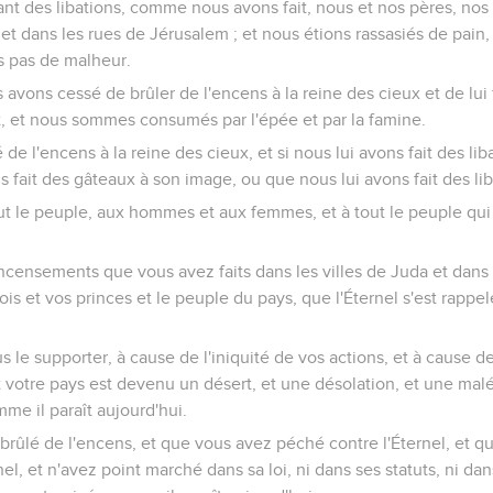
sant des libations, comme nous avons fait, nous et nos pères, nos 
 et dans les rues de Jérusalem ; et nous étions rassasiés de pain,
s pas de malheur.
avons cessé de brûler de l'encens à la reine des cieux et de lui f
 et nous sommes consumés par l'épée et par la famine.
 de l'encens à la reine des cieux, et si nous lui avons fait des lib
s fait des gâteaux à son image, ou que nous lui avons fait des lib
ut le peuple, aux hommes et aux femmes, et à tout le peuple qui 
ncensements que vous avez faits dans les villes de Juda et dans
ois et vos princes et le peuple du pays, que l'Éternel s'est rappelé
lus le supporter, à cause de l'iniquité de vos actions, et à cause
t votre pays est devenu un désert, et une désolation, et une maléd
mme il paraît aujourd'hui.
brûlé de l'encens, et que vous avez péché contre l'Éternel, et q
nel, et n'avez point marché dans sa loi, ni dans ses statuts, ni d