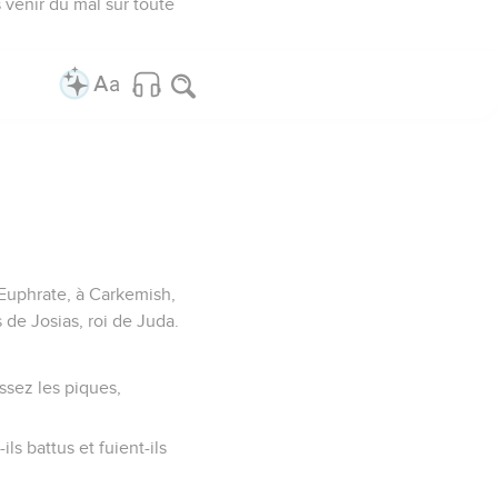
s venir du mal sur toute
 Euphrate, à Carkemish,
 de Josias, roi de Juda.
ssez les piques,
ils battus et fuient-ils