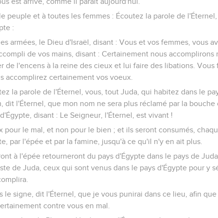
us est arrivé, comme il paraît aujourd'hui.
 le peuple et à toutes les femmes : Écoutez la parole de l'Éternel,
pte :
 des armées, le Dieu d'Israël, disant : Vous et vos femmes, vous a
ccompli de vos mains, disant : Certainement nous accomplirons
 de l'encens à la reine des cieux et lui faire des libations. Vou
us accomplirez certainement vos voeux.
z la parole de l'Éternel, vous, tout Juda, qui habitez dans le pays
, dit l'Éternel, que mon nom ne sera plus réclamé par la bouc
d'Égypte, disant : Le Seigneur, l'Éternel, est vivant !
eux pour le mal, et non pour le bien ; et ils seront consumés, ch
, par l'épée et par la famine, jusqu'à ce qu'il n'y en ait plus.
ont à l'épée retourneront du pays d'Égypte dans le pays de Juda,
 reste de Juda, ceux qui sont venus dans le pays d'Égypte pour y s
complira.
s le signe, dit l'Éternel, que je vous punirai dans ce lieu, afin q
certainement contre vous en mal.