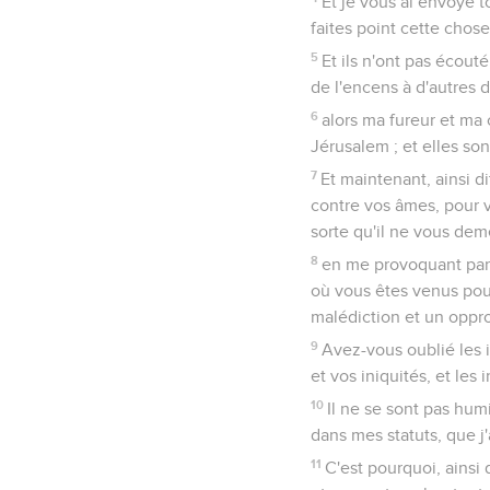
Et je vous ai envoyé 
faites point cette chos
5
Et ils n'ont pas écouté
de l'encens à d'autres d
6
alors ma fureur et ma 
Jérusalem ; et elles so
7
Et maintenant, ainsi di
contre vos âmes, pour v
sorte qu'il ne vous dem
8
en me provoquant par 
où vous êtes venus pou
malédiction et un oppro
9
Avez-vous oublié les i
et vos iniquités, et le
10
Il ne se sont pas humi
dans mes statuts, que j
11
C'est pourquoi, ainsi 