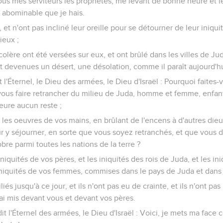
tous mes serviteurs les prophètes, me levant de bonne heure et l
e abominable que je hais.
, et n'ont pas incliné leur oreille pour se détourner de leur iniqui
ieux ;
colère ont été versées sur eux, et ont brûlé dans les villes de Ju
nt devenues un désert, une désolation, comme il paraît aujourd'hu
t l'Éternel, le Dieu des armées, le Dieu d'Israël : Pourquoi faites
ous faire retrancher du milieu de Juda, homme et femme, enfant 
eure aucun reste ;
les oeuvres de vos mains, en brûlant de l'encens à d'autres die
r y séjourner, en sorte que vous soyez retranchés, et que vous
bre parmi toutes les nations de la terre ?
niquités de vos pères, et les iniquités des rois de Juda, et les i
s iniquités de vos femmes, commises dans le pays de Juda et dans
liés jusqu'à ce jour, et ils n'ont pas eu de crainte, et ils n'ont p
'ai mis devant vous et devant vos pères.
dit l'Éternel des armées, le Dieu d'Israël : Voici, je mets ma face 