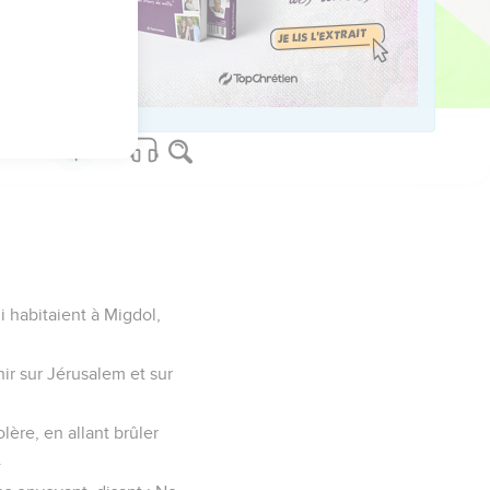
era, et les emmènera
il en sortira en paix.
le feu les maisons des
i habitaient à Migdol,
enir sur Jérusalem et sur
lère, en allant brûler
.