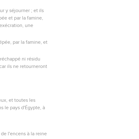
r y séjourner ; et ils
pée et par la famine,
e exécration, une
épée, par la famine, et
i réchappé ni résidu
car ils ne retourneront
ux, et toutes les
s le pays d'Égypte, à
de l'encens à la reine