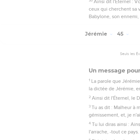
30
Ainsi dit l'Éternel : 
ceux qui cherchent sa v
Babylone, son ennemi, c
Jérémie
45
Seuls les É
Un message pour
1
La parole que Jérémie l
la dictée de Jérémie, en
2
Ainsi dit l'Éternel, le 
3
Tu as dit : Malheur à m
gémissement, et, je n'a
4
Tu lui diras ainsi : Ain
l'arrache, -tout ce pays.
5