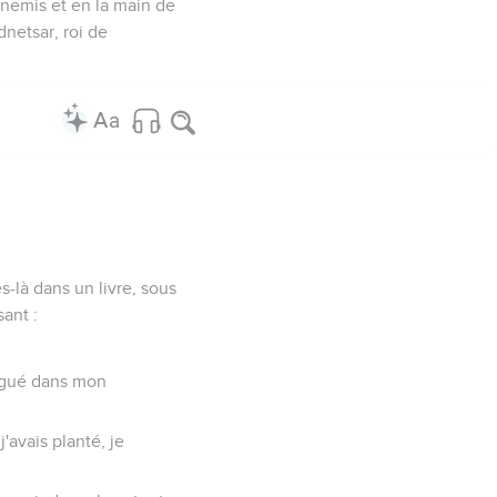
ennemis et en la main de
netsar, roi de
es-là dans un livre, sous
ant :
atigué dans mon
 j'avais planté, je