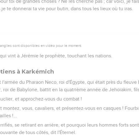
pour toi de grandes choses ? Ne les cherche pas ; car voici, je fai
is je te donnerai ta vie pour butin, dans tous les lieux où tu iras.
vangiles sont disponibles en vidéo pour le moment.
 qui vint à Jérémie le prophète, touchant les nations.
tiens à Karkémich
 l'armée du Pharaon Neco, roi d'Égypte, qui était près du fleuve
 roi de Babylone, battit en la quatrième année de Jehoïakim, fils
ouclier, et approchez-vous du combat !
t montez, vous, cavaliers, et présentez-vous en casques ! Fourbi
lles !...
rrifiés, se retirant en arrière, et pourquoi leurs hommes forts sont-
ouvante de tous côtés, dit l'Éternel.