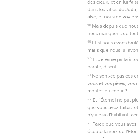
des cieux, et en lui fai
dans les villes de Juda,
aise, et nous ne voyion
18
Mais depuis que nous 
nous manquons de tout,
19
Et si nous avons brûlé
maris que nous lui avon
20
Et Jérémie parla à to
parole, disant :
21
Ne sont-ce pas ces e
vous et vos pères, vos r
montés au coeur ?
22
Et l'Éternel ne put p
que vous avez faites, e
n'y a pas d'habitant, co
23
Parce que vous avez 
écouté la voix de l'Éter