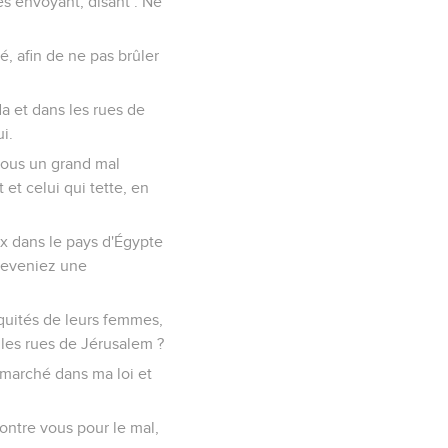
es envoyant, disant : Ne
té, afin de ne pas brûler
da et dans les rues de
i.
-vous un grand mal
et celui qui tette, en
ux dans le pays d'Égypte
 deveniez une
niquités de leurs femmes,
 les rues de Jérusalem ?
as marché dans ma loi et
contre vous pour le mal,