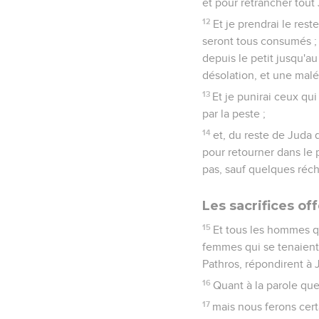
et pour retrancher tout 
12
Et je prendrai le rest
seront tous consumés ; 
depuis le petit jusqu'au
désolation, et une malé
13
Et je punirai ceux qu
par la peste ;
14
et, du reste de Juda 
pour retourner dans le p
pas, sauf quelques réc
Les sacrifices off
15
Et tous les hommes qu
femmes qui se tenaient 
Pathros, répondirent à J
16
Quant à la parole que
17
mais nous ferons cert