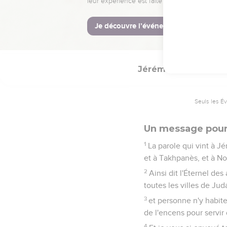
Et j'allumerai un feu
captifs ; et il se revêt
13
Et il brisera les stèl
dieux de l'Égypte.
Jérémie
44
Seuls les É
Un message pour
1
La parole qui vint à Jé
et à Takhpanès, et à Nop
2
Ainsi dit l'Éternel des
toutes les villes de Juda
3
et personne n'y habite
de l'encens pour servir 
4