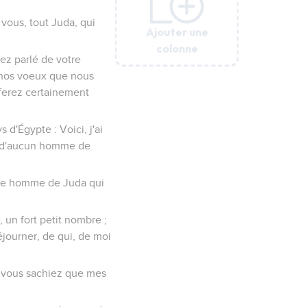
 vous, tout Juda, qui
Ajouter une
Ajouter une
Ajouter une
Ajouter une
Ajouter une
Ajouter une
Ajouter une
colonne
colonne
colonne
colonne
colonne
colonne
colonne
vez parlé de votre
 nos voeux que nous
s ferez certainement
 d'Égypte : Voici, j'ai
he d'aucun homme de
aque homme de Juda qui
 un fort petit nombre ;
éjourner, de qui, de moi
ue vous sachiez que mes