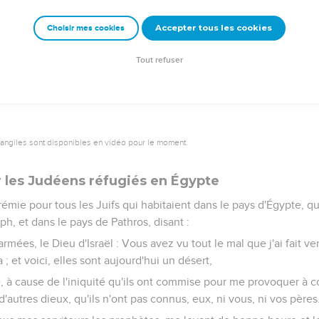
 dans les maisons des dieux d'Égypte, et Nebucadnetsar les brûl
ira du pays d'Égypte comme un berger se revêt de son vêtement, et 
Accepter tous les cookies
Choisir mes cookies
es de Beth-Shémesh, qui est dans le pays d'Égypte, et brûlera par 
Tout refuser
vangiles sont disponibles en vidéo pour le moment.
 les Judéens réfugiés en Égypte
rémie pour tous les Juifs qui habitaient dans le pays d'Égypte, qu
h, et dans le pays de Pathros, disant :
 armées, le Dieu d'Israël : Vous avez vu tout le mal que j'ai fait v
 ; et voici, elles sont aujourd'hui un désert,
, à cause de l'iniquité qu'ils ont commise pour me provoquer à co
d'autres dieux, qu'ils n'ont pas connus, eux, ni vous, ni vos pères