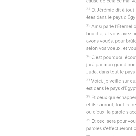
cause de cela ce mal vo
24
Et Jérémie dit à tout
êtes dans le pays d'Égy
25
Ainsi parle l'Éternel
bouche, et vous avez a
avons voués, pour brûler
selon vos voeux, et vo
26
C'est pourquoi, écoute
juré par mon grand nom
Juda, dans tout le pays 
27
Voici, je veille sur 
est dans le pays d'Égypte
28
Et ceux qui échapper
et ils sauront, tout ce
ou d'eux, la parole s'ac
29
Et ceci sera pour vou
paroles s'effectueront 