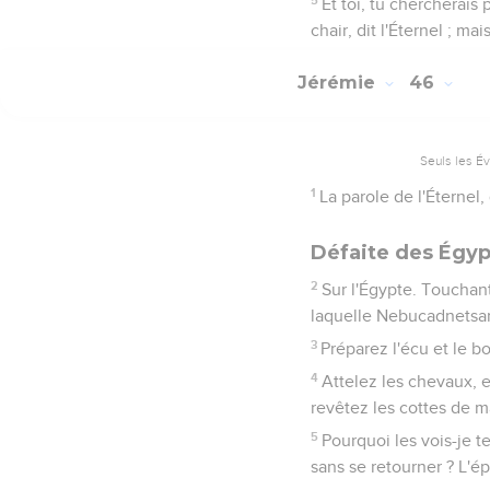
Et toi, tu chercherais 
chair, dit l'Éternel ; ma
Jérémie
46
Seuls les É
1
La parole de l'Éternel,
Défaite des Égyp
2
Sur l'Égypte. Touchant
laquelle Nebucadnetsar,
3
Préparez l'écu et le b
4
Attelez les chevaux, e
revêtez les cottes de mai
5
Pourquoi les vois-je te
sans se retourner ? L'ép