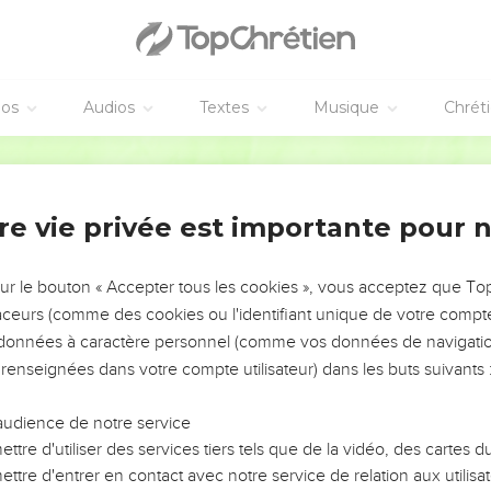
s ils avaient été chassés, étaient retournés pour séjourner dans l
es femmes, et les petits enfants, et les filles du roi, et toutes l
aissées avec Guedalia, fils d'Akhikam, fils de Shaphan, et Jérémi
éos
Audios
Textes
Musique
Chrét
e pays d'Égypte, car ils n'avaient pas écouté la voix de l'Éternel ; e
Darby
l'invasion de l'Égypte
re vie privée est importante pour 
el vint à Jérémie, à Takhpanès, disant :
sur le bouton « Accepter tous les cookies », vous acceptez que T
 grosses pierres, et cache-les dans l'argile, dans le four à brique
traceurs (comme des cookies ou l'identifiant unique de votre compte 
 Takhpanès, sous les yeux des Juifs ;
s données à caractère personnel (comme vos données de navigatio
 l'Éternel des armées, le Dieu d'Israël : Voici, j'envoie, et je pren
 renseignées dans votre compte utilisateur) dans les buts suivants 
ur ; et je mettrai son trône au-dessus de ces pierres que j'ai cac
e ;
audience de notre service
era le pays d'Égypte : qui pour la mort, à la mort, et qui pour la capt
ttre d'utiliser des services tiers tels que de la vidéo, des cartes
e.
ttre d'entrer en contact avec notre service de relation aux utilisat