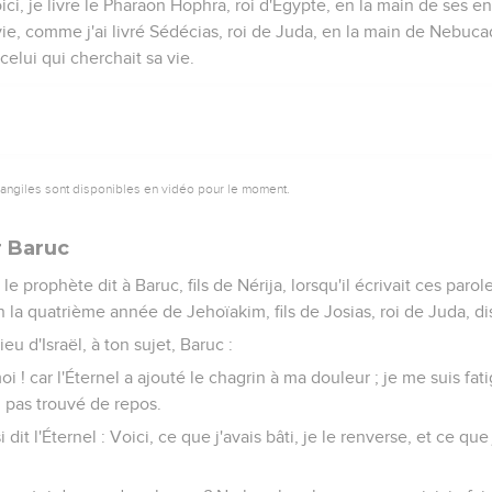
Voici, je livre le Pharaon Hophra, roi d'Égypte, en la main de ses 
ie, comme j'ai livré Sédécias, roi de Juda, en la main de Nebucad
elui qui cherchait sa vie.
vangiles sont disponibles en vidéo pour le moment.
 Baruc
e prophète dit à Baruc, fils de Nérija, lorsqu'il écrivait ces parol
 la quatrième année de Jehoïakim, fils de Josias, roi de Juda, dis
Dieu d'Israël, à ton sujet, Baruc :
oi ! car l'Éternel a ajouté le chagrin à ma douleur ; je me suis f
i pas trouvé de repos.
si dit l'Éternel : Voici, ce que j'avais bâti, je le renverse, et ce que