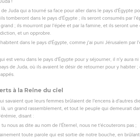
Juda !
e de Juda qui a tourné sa face pour aller dans le pays d'Égypte pou
ils tomberont dans le pays d'Égypte ; ils seront consumés par l'é
 grand ; ils mourront par l'épée et par la famine, et ils seront un
diction, et un opprobre.
i habitent dans le pays d'Égypte, comme j'ai puni Jérusalem par l'
qui est venu dans le pays d'Égypte pour y séjourner, il n'y aura n
ays de Juda, où ils avaient le désir de retourner pour y habiter ; 
happés.
erts à la Reine du ciel
i savaient que leurs femmes brûlaient de l'encens à d'autres die
là, un grand rassemblement, et tout le peuple qui demeurait dan
érémie, disant :
 tu nous as dite au nom de l'Éternel, nous ne t'écouterons pas ;
ainement toute parole qui est sortie de notre bouche, en brûlant 