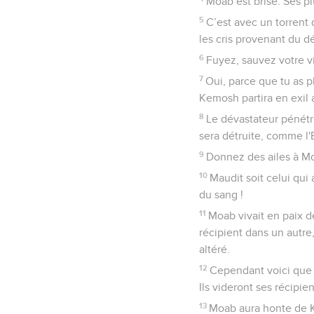
Moab est brisé. Ses pl
5
C’est avec un torrent
les cris provenant du 
6
Fuyez, sauvez votre vi
7
Oui, parce que tu as pl
Kemosh partira en exil 
8
Le dévastateur pénétre
sera détruite, comme l'Et
9
Donnez des ailes à Moa
10
Maudit soit celui qui
du sang !
11
Moab vivait en paix de
récipient dans un autre,
altéré.
12
Cependant voici que l
Ils videront ses récipien
13
Moab aura honte de K