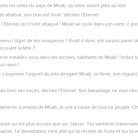
utes les villes du pays de Moab, qu’elles soient près ou loin.
é abattue, son bras est brisé, déclare l'Eternel.
à l’Eternel qu’il s'est attaqué ! Moab se roule dans son vomi, il pr
 devenu l’objet de tes moqueries ? Avait-il donc été surpris parmi 
ecouant la tête ?
 et installez-vous dans les rochers, habitants de Moab ! Imitez l
un ravin !
’exprimer l'orgueil du très arrogant Moab, sa fierté, son orgueil
ais bien ses excès, déclare l'Eternel. Son bavardage ne vaut rien,
lamente à propos de Moab, je crie à cause de tout ce peuple. On
eure sur toi plus encore que sur Jaezer. Tes sarments traversaient
aezer. Le dévastateur s'est jeté sur ta récolte de fruits et sur ta