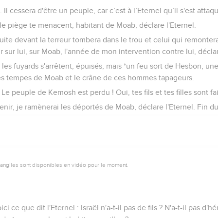
l cessera d'être un peuple, car c’est à l’Eternel qu’il s'est attaq
et le piège te menacent, habitant de Moab, déclare l'Eternel.
fuite devant la terreur tombera dans le trou et celui qui remonter
ir sur lui, sur Moab, l'année de mon intervention contre lui, déclar
les fuyards s'arrêtent, épuisés, mais *un feu sort de Hesbon, un
les tempes de Moab et le crâne de ces hommes tapageurs.
Le peuple de Kemosh est perdu ! Oui, tes fils et tes filles sont fai
enir, je ramènerai les déportés de Moab, déclare l'Eternel. Fin 
vangiles sont disponibles en vidéo pour le moment.
 ce que dit l'Eternel : Israël n'a-t-il pas de fils ? N'a-t-il pas d'h