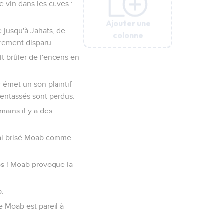
le vin dans les cuves :
Ajouter une
Ajouter une
Ajouter une
Ajouter une
Ajouter une
e jusqu'à Jahats, de
colonne
colonne
colonne
colonne
colonne
èrement disparu.
it brûler de l'encens en
 émet un son plaintif
 entassés sont perdus.
mains il y a des
j'ai brisé Moab comme
os ! Moab provoque la
b.
de Moab est pareil à