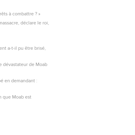
êts à combattre ? »
assacre, déclare le roi,
t a-t-il pu être brisé,
 le dévastateur de Moab
capé en demandant :
non que Moab est