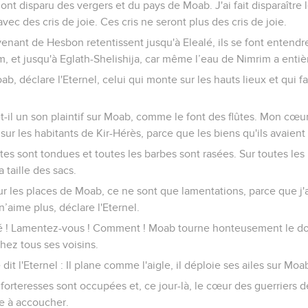
e ont disparu des vergers et du pays de Moab. J'ai fait disparaître 
avec des cris de joie. Ces cris ne seront plus des cris de joie.
venant de Hesbon retentissent jusqu'à Elealé, ils se font entendr
, et jusqu'à Eglath-Shelishija, car même l’eau de Nimrim a enti
b, déclare l'Eternel, celui qui monte sur les hauts lieux et qui fa
il un son plaintif sur Moab, comme le font des flûtes. Mon cœur
sur les habitants de Kir-Hérès, parce que les biens qu'ils avaient
êtes sont tondues et toutes les barbes sont rasées. Sur toutes les 
a taille des sacs.
 sur les places de Moab, ce ne sont que lamentations, parce que 
’aime plus, déclare l'Eternel.
sé ! Lamentez-vous ! Comment ! Moab tourne honteusement le d
hez tous ses voisins.
 dit l'Eternel : Il plane comme l'aigle, il déploie ses ailes sur Moa
s forteresses sont occupées et, ce jour-là, le cœur des guerriers 
e à accoucher.