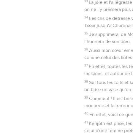
33
La joie et l'allégress
on ne l’y pressera plus 
34
Les cris de détresse 
Tsoar jusqu'à Choronaïm
35
Je supprimerai de Moa
l’honneur de son dieu.
36
Aussi mon cœur émet-
comme celui des flûtes 
37
En effet, toutes les t
incisions, et autour de l
38
Sur tous les toits et
on brise un vase qu’on n
39
Comment ! Il est bri
moquerie et la terreur c
40
En effet, voici ce que
41
Kerijoth est prise, le
celui d'une femme prêt