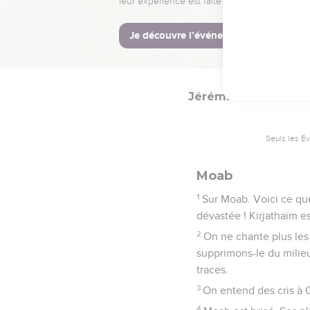
6
Epée de l'Eternel, qua
7
Comment te reposerais-t
mer.
Jérémie
48
Seuls les É
Moab
1
Sur Moab. Voici ce que 
dévastée ! Kirjathaïm es
2
On ne chante plus les
supprimons-le du milieu 
traces.
3
On entend des cris à C
4