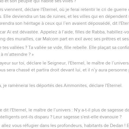
 et son peuple qui habite ses villes ?
s viennent, déclare l'Eternel, où je ferai retentir le cri de guerre
 Elle deviendra un tas de ruines, et les villes qui en dépendent 
prendra son héritage à ceux qui l’en avaient dépossédé, dit l'Eter
ar Aï est dévastée. Appelez à l’aide, filles de Rabba, habillez-v
ong des murailles, car Malcom part en exil avec ses prêtres et ses
 tes vallées ? Ta vallée se vide, fille rebelle. Elle plaçait sa conf
 à m’atteindre ? »
frayeur sur toi, déclare le Seigneur, l'Eternel, le maître de l’univer
s sera chassé et partira droit devant lui, et il n’y aura personne
, je ramènerai les déportés des Ammonites, déclare l'Eternel.
 dit l'Eternel, le maître de l’univers : N'y a-t-il plus de sagesse
elligents ont-ils disparu ? Leur sagesse s'est-elle évanouie ?
 allez vous réfugier dans les profondeurs, habitants de Dedan ! En 