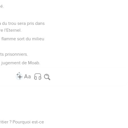
ué.
a du trou sera pris dans
e l'Eternel.
e flamme sort du milieu
ts prisonniers.
du jugement de Moab.
éritier ? Pourquoi est-ce