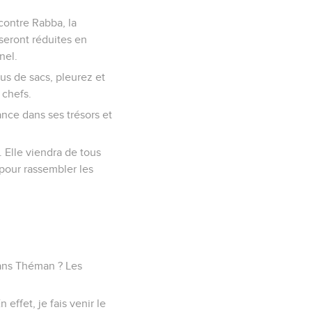
 contre Rabba, la
seront réduites en
nel.
ous de sacs, pleurez et
 chefs.
iance dans ses trésors et
s. Elle viendra de tous
 pour rassembler les
 dans Théman ? Les
effet, je fais venir le