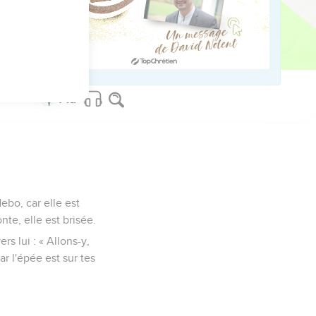
uille !
alon et le rivage de la
Nebo, car elle est
te, elle est brisée.
 lui : « Allons-y,
r l'épée est sur tes