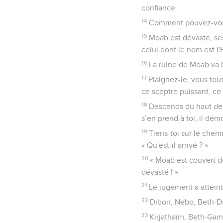
confiance.
14
Comment pouvez-vous 
15
Moab est dévasté, ses
celui dont le nom est l'E
16
La ruine de Moab va b
17
Plaignez-le, vous tou
ce sceptre puissant, ce
18
Descends du haut de t
s’en prend à toi, il démo
19
Tiens-toi sur le chemi
« Qu'est-il arrivé ? »
20
« Moab est couvert de
dévasté ! »
21
Le jugement a atteint
22
Dibon, Nebo, Beth-D
23
Kirjathaïm, Beth-Gam