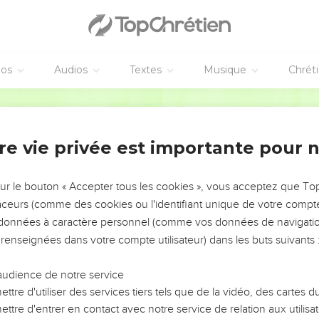
vangiles sont disponibles en vidéo pour le moment.
s Philistins
éos
Audios
Textes
Musique
Chrét
ternel adressée au prophète Jérémie à propos des Philistins avan
Segond 21
rnel : De l’eau monte du nord, elle se transforme en torrent qui d
re vie privée est importante pour 
ient, les villes et leurs habitants. Les hommes pousseront des cris
sur le bouton « Accepter tous les cookies », vous acceptez que T
 feront les sabots de ses puissants chevaux, à cause du tremble
traceurs (comme des cookies ou l'identifiant unique de votre compte 
rme de leurs roues. Les pères ne feront plus attention à leurs enfa
s données à caractère personnel (comme vos données de navigatio
 renseignées dans votre compte utilisateur) dans les buts suivants 
e où tous les Philistins vont connaître la dévastation. Ils seront él
ts qui auraient pu les secourir, car l'Eternel va semer la dévastati
audience de notre service
île de Caphtor.
ttre d'utiliser des services tiers tels que de la vidéo, des cartes
on est réduite au silence. Vous, les rescapés de leur plaine, ju
ttre d'entrer en contact avec notre service de relation aux utilisat