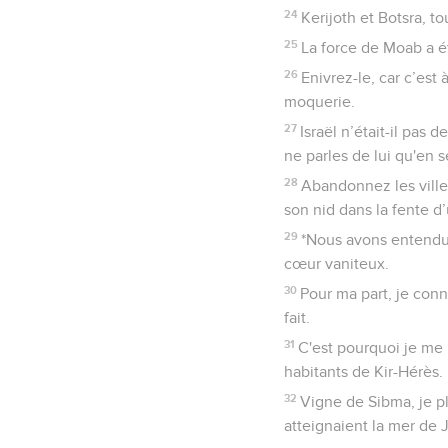
24
Kerijoth et Botsra, to
25
La force de Moab a ét
26
Enivrez-le, car c’est 
moquerie.
27
Israël n’était-il pas
ne parles de lui qu'en s
28
Abandonnez les villes
son nid dans la fente d’
29
*Nous avons entendu s
cœur vaniteux.
30
Pour ma part, je conn
fait.
31
C'est pourquoi je me 
habitants de Kir-Hérès.
32
Vigne de Sibma, je pl
atteignaient la mer de J