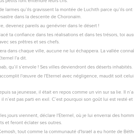
us petits font entendre leurs cris.
 de larmes qu’ils gravissent la montée de Luchith parce qu’ils o
désastre dans la descente de Choronaïm.
e, devenez pareils au genévrier dans le désert !
acé ta confiance dans tes réalisations et dans tes trésors, toi aussi
avec ses prêtres et ses chefs.
ra dans chaque ville, aucune ne lui échappera. La vallée connaîtr
ernel l'a dit.
b, qu’il s’envole ! Ses villes deviendront des déserts inhabités.
 accomplit l'œuvre de l'Eternel avec négligence, maudit soit celu
puis sa jeunesse, il était en repos comme un vin sur sa lie. Il n’
 il n’est pas parti en exil. C’est pourquoi son goût lui est resté e
es jours viennent, déclare l'Eternel, où je lui enverrai des homm
ts et feront éclater ses outres.
emosh, tout comme la communauté d'Israël a eu honte de Béthel