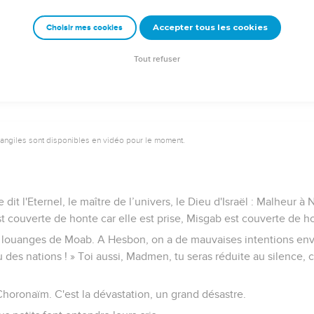
nd te reposeras-tu enfin ? Rentre dans ton fourreau et reste tranq
Accepter tous les cookies
Choisir mes cookies
u ? L'Eternel lui a donné ses ordres, là-bas, il lui a désigné Ask
Tout refuser
vangiles sont disponibles en vidéo pour le moment.
dit l'Eternel, le maître de l’univers, le Dieu d'Israël : Malheur à 
t couverte de honte car elle est prise, Misgab est couverte de hon
 louanges de Moab. A Hesbon, on a de mauvaises intentions envers
des nations ! » Toi aussi, Madmen, tu seras réduite au silence, ca
horonaïm. C'est la dévastation, un grand désastre.