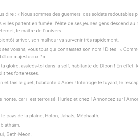
dire : « Nous sommes des guerriers, des soldats redoutables pr
 villes partent en fumée, l'élite de ses jeunes gens descend au m
ternel, le maître de l’univers.
ientôt arriver, son malheur va survenir très rapidement.
s ses voisins, vous tous qui connaissez son nom ! Dites : « Commen
 bâton majestueux ? »
a gloire, assieds-toi dans la soif, habitante de Dibon ! En effet,
lit tes forteresses.
n et fais le guet, habitante d'Aroër ! Interroge le fuyard, le res
 honte, car il est terrorisé. Hurlez et criez ! Annoncez sur l'Ar
 le pays de la plaine, Holon, Jahats, Méphaath,
iblathaïm,
ul, Beth-Meon,