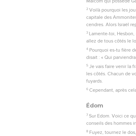
Malcom qui possède Gad
2
Voilà pourquoi les jour
capitale des Ammonites.
cendres. Alors Israël re
3
Lamente-toi, Hesbon, c
allez de tous côtés le l
4
Pourquoi es-tu fière de
disait : « Qui parviendra
5
Je vais faire venir la 
les côtés. Chacun de vou
fuyards.
6
Cependant, après cela
Édom
7
Sur Edom. Voici ce que
conseils des hommes int
8
Fuyez, tournez le dos,