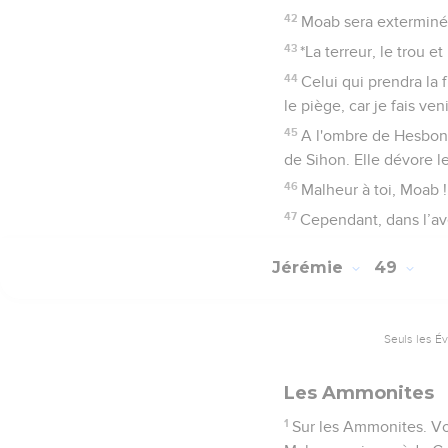
42
Moab sera exterminé. I
43
*La terreur, le trou 
44
Celui qui prendra la 
le piège, car je fais ven
45
A l'ombre de Hesbon 
de Sihon. Elle dévore 
46
Malheur à toi, Moab ! 
47
Cependant, dans l’av
Jérémie
49
Seuls les É
Les Ammonites
1
Sur les Ammonites. Voici