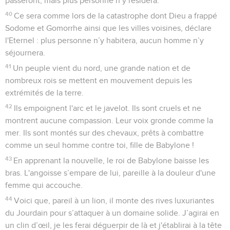
passeront, mais plus personne n’y résidera.
40
Ce sera comme lors de la catastrophe dont Dieu a frappé
Sodome et Gomorrhe ainsi que les villes voisines, déclare
l'Eternel : plus personne n’y habitera, aucun homme n’y
séjournera.
41
Un peuple vient du nord, une grande nation et de
nombreux rois se mettent en mouvement depuis les
extrémités de la terre.
42
Ils empoignent l'arc et le javelot. Ils sont cruels et ne
montrent aucune compassion. Leur voix gronde comme la
mer. Ils sont montés sur des chevaux, prêts à combattre
comme un seul homme contre toi, fille de Babylone !
43
En apprenant la nouvelle, le roi de Babylone baisse les
bras. L'angoisse s’empare de lui, pareille à la douleur d'une
femme qui accouche.
44
Voici que, pareil à un lion, il monte des rives luxuriantes
du Jourdain pour s’attaquer à un domaine solide. J’agirai en
un clin d’œil, je les ferai déguerpir de là et j'établirai à la tête