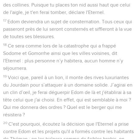
des collines. Puisque tu places ton nid aussi haut que celui
de l'aigle, je t'en ferai tomber, déclare l'Eternel.
17
Edom deviendra un sujet de consternation. Tous ceux qui
passeront près de lui seront consternés et siffleront à la vue
de toutes ses blessures.
18
Ce sera comme lors de la catastrophe qui a frappé
Sodome et Gomorrhe ainsi que les villes voisines, dit
l'Eternel : plus personne n’y habitera, aucun homme n’y
séjournera.
19
Voici que, pareil à un lion, il monte des rives luxuriantes
du Jourdain pour s’attaquer à un domaine solide. J’agirai en
un clin d’œil, je ferai déguerpir Edom de là et j'établirai à sa
tête celui que j'ai choisi. En effet, qui est semblable à moi ?
Qui me donnera des ordres ? Quel est le berger qui me
résistera ?
20
C'est pourquoi, écoutez la décision que l'Eternel a prise
contre Edom et les projets qu'il a formés contre les habitants
de Théman : on les traînera comme de faibles brebis, on