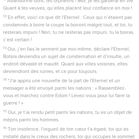
Abandonne donc tes orphelins ! Moi, je les garderai en vie.
Quant à tes veuves, qu’elles placent leur confiance en moi !
12
En effet, voici ce que dit l'Eternel : Ceux qui n’étaient pas
condamnés à boire la coupe la boiront malgré tout, et toi, tu
resterais impuni ! Non, tu ne resteras pas impuni, tu la boiras,
c’est certain !
13
Oui, j’en fais le serment par moi-même, déclare l'Eternel,
Botsra deviendra un sujet de consternation et d’insulte, un
endroit dévasté et maudit. Quant aux villes voisines, elles
deviendront des ruines, et ce pour toujours.
14
*J'ai appris une nouvelle de la part de l'Eternel et un
messager a été envoyé parmi les nations : « Rassemblez-
vous et marchez contre Edom ! Levez-vous pour lui faire la
guerre ! »
15
Oui, je t’ai rendu petit parmi les nations, tu es un objet de
mépris parmi les hommes.
16
Ton insolence, l'orgueil de ton cœur t'a égaré, toi qui es
installé dans le creux des rochers, toi qui occupes le sommet