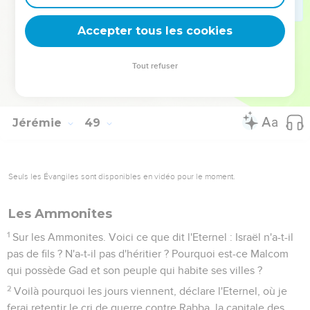
Elle dévore les tempes de Moab et le crâne de ces hommes
tapageurs.
Accepter tous les cookies
46
Malheur à toi, Moab ! Le peuple de Kemosh est perdu !
Oui, tes fils et tes filles sont faits prisonniers.
Tout refuser
47
Cependant, dans l’avenir, je ramènerai les déportés de
Moab, déclare l'Eternel. Fin du jugement de Moab.
Jérémie
49
Seuls les Évangiles sont disponibles en vidéo pour le moment.
Les Ammonites
1
Sur les Ammonites. Voici ce que dit l'Eternel : Israël n'a-t-il
pas de fils ? N'a-t-il pas d'héritier ? Pourquoi est-ce Malcom
qui possède Gad et son peuple qui habite ses villes ?
2
Voilà pourquoi les jours viennent, déclare l'Eternel, où je
ferai retentir le cri de guerre contre Rabba, la capitale des