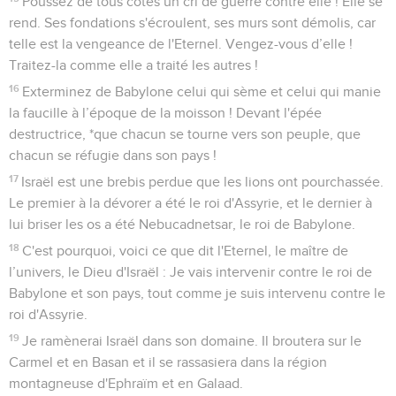
Poussez de tous côtés un cri de guerre contre elle ! Elle se
rend. Ses fondations s'écroulent, ses murs sont démolis, car
telle est la vengeance de l'Eternel. Vengez-vous d’elle !
Traitez-la comme elle a traité les autres !
16
Exterminez de Babylone celui qui sème et celui qui manie
la faucille à l’époque de la moisson ! Devant l'épée
destructrice, *que chacun se tourne vers son peuple, que
chacun se réfugie dans son pays !
17
Israël est une brebis perdue que les lions ont pourchassée.
Le premier à la dévorer a été le roi d'Assyrie, et le dernier à
lui briser les os a été Nebucadnetsar, le roi de Babylone.
18
C'est pourquoi, voici ce que dit l'Eternel, le maître de
l’univers, le Dieu d'Israël : Je vais intervenir contre le roi de
Babylone et son pays, tout comme je suis intervenu contre le
roi d'Assyrie.
19
Je ramènerai Israël dans son domaine. Il broutera sur le
Carmel et en Basan et il se rassasiera dans la région
montagneuse d'Ephraïm et en Galaad.