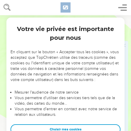
tourne honteusement le dos ! Moab provoque la moquerie et
la terreur chez tous ses voisins.
40
En effet, voici ce que dit l'Eternel : Il plane comme l'aigle,
Segond 21
il déploie ses ailes sur Moab.
Votre vie privée est importante
Jérémie
48
41
Kerijoth est prise, les forteresses sont occupées et, ce
pour nous
jour-là, le cœur des guerriers de Moab est pareil à celui
d'une femme prête à accoucher.
En cliquant sur le bouton « Accepter tous les cookies », vous
42
Moab sera exterminé. Il cessera d'être un peuple, car c’est
acceptez que TopChrétien utilise des traceurs (comme des
cookies ou l'identifiant unique de votre compte utilisateur) et
à l’Eternel qu’il s'est attaqué.
traite vos données à caractère personnel (comme vos
43
*La terreur, le trou et le piège te menacent, habitant de
données de navigation et les informations renseignées dans
Moab, déclare l'Eternel.
votre compte utilisateur) dans les buts suivants :
44
Celui qui prendra la fuite devant la terreur tombera dans le
Mesurer l'audience de notre service
trou et celui qui remontera du trou sera pris dans le piège,
Vous permettre d'utiliser des services tiers tels que de la
car je fais venir sur lui, sur Moab, l'année de mon
vidéo, des cartes du monde…
Vous permettre d'entrer en contact avec notre service de
intervention contre lui, déclare l'Eternel.
relation aux utilisateurs.
45
A l'ombre de Hesbon les fuyards s'arrêtent, épuisés, mais
*un feu sort de Hesbon, une flamme sort du milieu de Sihon.
Choisir mes cookies