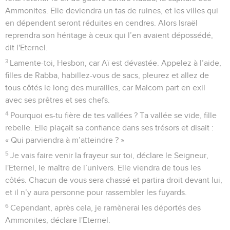
Ammonites. Elle deviendra un tas de ruines, et les villes qui
en dépendent seront réduites en cendres. Alors Israël
reprendra son héritage à ceux qui l’en avaient dépossédé,
dit l'Eternel.
3
Lamente-toi, Hesbon, car Aï est dévastée. Appelez à l’aide,
filles de Rabba, habillez-vous de sacs, pleurez et allez de
tous côtés le long des murailles, car Malcom part en exil
avec ses prêtres et ses chefs.
4
Pourquoi es-tu fière de tes vallées ? Ta vallée se vide, fille
rebelle. Elle plaçait sa confiance dans ses trésors et disait :
« Qui parviendra à m’atteindre ? »
5
Je vais faire venir la frayeur sur toi, déclare le Seigneur,
l'Eternel, le maître de l’univers. Elle viendra de tous les
côtés. Chacun de vous sera chassé et partira droit devant lui,
et il n’y aura personne pour rassembler les fuyards.
6
Cependant, après cela, je ramènerai les déportés des
Ammonites, déclare l'Eternel.