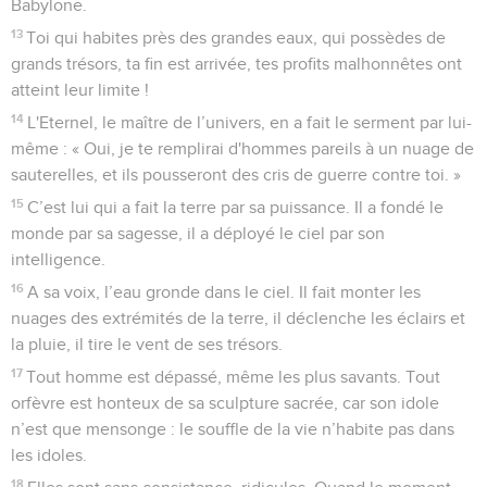
Babylone.
13
Toi qui habites près des grandes eaux, qui possèdes de
grands trésors, ta fin est arrivée, tes profits malhonnêtes ont
atteint leur limite !
14
L'Eternel, le maître de l’univers, en a fait le serment par lui-
même : « Oui, je te remplirai d'hommes pareils à un nuage de
sauterelles, et ils pousseront des cris de guerre contre toi. »
15
C’est lui qui a fait la terre par sa puissance. Il a fondé le
monde par sa sagesse, il a déployé le ciel par son
intelligence.
16
A sa voix, l’eau gronde dans le ciel. Il fait monter les
nuages des extrémités de la terre, il déclenche les éclairs et
la pluie, il tire le vent de ses trésors.
17
Tout homme est dépassé, même les plus savants. Tout
orfèvre est honteux de sa sculpture sacrée, car son idole
n’est que mensonge : le souffle de la vie n’habite pas dans
les idoles.
18