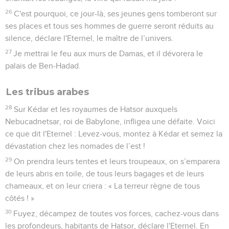
26
C'est pourquoi, ce jour-là, ses jeunes gens tomberont sur
ses places et tous ses hommes de guerre seront réduits au
silence, déclare l'Eternel, le maître de l’univers.
27
Je mettrai le feu aux murs de Damas, et il dévorera le
palais de Ben-Hadad.
Les tribus arabes
28
Sur Kédar et les royaumes de Hatsor auxquels
Nebucadnetsar, roi de Babylone, infligea une défaite. Voici
ce que dit l'Eternel : Levez-vous, montez à Kédar et semez la
dévastation chez les nomades de l’est !
29
On prendra leurs tentes et leurs troupeaux, on s’emparera
de leurs abris en toile, de tous leurs bagages et de leurs
chameaux, et on leur criera : « La terreur règne de tous
côtés ! »
30
Fuyez, décampez de toutes vos forces, cachez-vous dans
les profondeurs, habitants de Hatsor, déclare l'Eternel. En