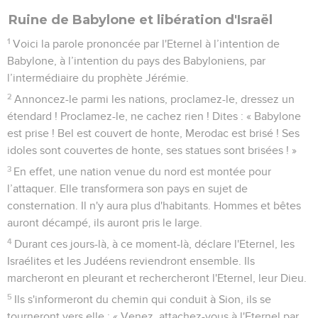
Ruine de Babylone et libération d'Israël
1
Voici la parole prononcée par l'Eternel à l’intention de
Babylone, à l’intention du pays des Babyloniens, par
l’intermédiaire du prophète Jérémie.
2
Annoncez-le parmi les nations, proclamez-le, dressez un
étendard ! Proclamez-le, ne cachez rien ! Dites : « Babylone
est prise ! Bel est couvert de honte, Merodac est brisé ! Ses
idoles sont couvertes de honte, ses statues sont brisées ! »
3
En effet, une nation venue du nord est montée pour
l’attaquer. Elle transformera son pays en sujet de
consternation. Il n'y aura plus d'habitants. Hommes et bêtes
auront décampé, ils auront pris le large.
4
Durant ces jours-là, à ce moment-là, déclare l'Eternel, les
Israélites et les Judéens reviendront ensemble. Ils
marcheront en pleurant et rechercheront l'Eternel, leur Dieu.
5
Ils s'informeront du chemin qui conduit à Sion, ils se
tourneront vers elle : « Venez, attachez-vous à l'Eternel par