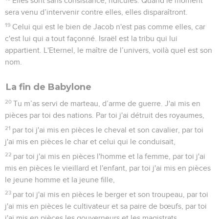
Elles sont sans consistance, ridicules. Quand le moment
sera venu d’intervenir contre elles, elles disparaîtront.
19
Celui qui est le bien de Jacob n'est pas comme elles, car
c'est lui qui a tout façonné. Israël est la tribu qui lui
appartient. L'Eternel, le maître de l’univers, voilà quel est son
nom.
La fin de Babylone
20
Tu m’as servi de marteau, d’arme de guerre. J'ai mis en
pièces par toi des nations. Par toi j'ai détruit des royaumes,
21
par toi j'ai mis en pièces le cheval et son cavalier, par toi
j'ai mis en pièces le char et celui qui le conduisait,
22
par toi j'ai mis en pièces l'homme et la femme, par toi j'ai
mis en pièces le vieillard et l'enfant, par toi j'ai mis en pièces
le jeune homme et la jeune fille,
23
par toi j'ai mis en pièces le berger et son troupeau, par toi
j'ai mis en pièces le cultivateur et sa paire de bœufs, par toi
j'ai mis en pièces les gouverneurs et les magistrats.