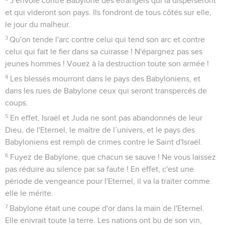
J'envoie contre Babylone des étrangers qui la disperseront
et qui videront son pays. Ils fondront de tous côtés sur elle,
le jour du malheur.
3
Qu'on tende l'arc contre celui qui tend son arc et contre
celui qui fait le fier dans sa cuirasse ! N'épargnez pas ses
jeunes hommes ! Vouez à la destruction toute son armée !
4
Les blessés mourront dans le pays des Babyloniens, et
dans les rues de Babylone ceux qui seront transpercés de
coups.
5
En effet, Israël et Juda ne sont pas abandonnés de leur
Dieu, de l'Eternel, le maître de l’univers, et le pays des
Babyloniens est rempli de crimes contre le Saint d'Israël.
6
Fuyez de Babylone, que chacun se sauve ! Ne vous laissez
pas réduire au silence par sa faute ! En effet, c'est une
période de vengeance pour l'Eternel, il va la traiter comme
elle le mérite.
7
Babylone était une coupe d'or dans la main de l'Eternel.
Elle enivrait toute la terre. Les nations ont bu de son vin,