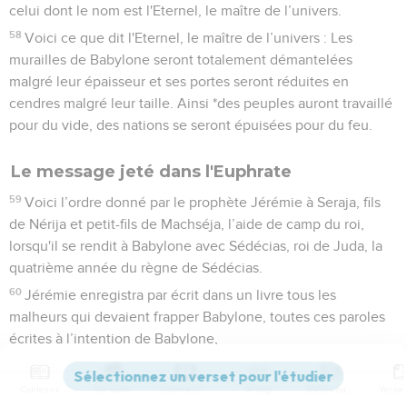
celui dont le nom est l'Eternel, le maître de l’univers.
58
Voici ce que dit l'Eternel, le maître de l’univers : Les
murailles de Babylone seront totalement démantelées
malgré leur épaisseur et ses portes seront réduites en
cendres malgré leur taille. Ainsi *des peuples auront travaillé
pour du vide, des nations se seront épuisées pour du feu.
Le message jeté dans l'Euphrate
59
Voici l’ordre donné par le prophète Jérémie à Seraja, fils
de Nérija et petit-fils de Machséja, l’aide de camp du roi,
lorsqu'il se rendit à Babylone avec Sédécias, roi de Juda, la
quatrième année du règne de Sédécias.
60
Jérémie enregistra par écrit dans un livre tous les
malheurs qui devaient frapper Babylone, toutes ces paroles
écrites à l’intention de Babylone,
61
puis il dit à Seraja : « Une fois arrivé à Babylone, tu
veilleras à faire la lecture de toutes ces paroles
Contenus
Versions
Commentaires
Strong
Dictionnaire