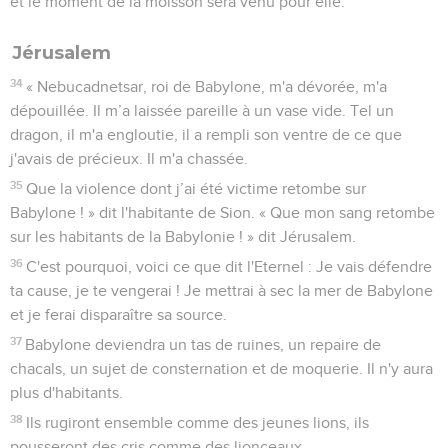
et le moment de la moisson sera venu pour elle.
Jérusalem
34
« Nebucadnetsar, roi de Babylone, m'a dévorée, m'a
dépouillée. Il m’a laissée pareille à un vase vide. Tel un
dragon, il m'a engloutie, il a rempli son ventre de ce que
j'avais de précieux. Il m'a chassée.
35
Que la violence dont j’ai été victime retombe sur
Babylone ! » dit l'habitante de Sion. « Que mon sang retombe
sur les habitants de la Babylonie ! » dit Jérusalem.
36
C'est pourquoi, voici ce que dit l'Eternel : Je vais défendre
ta cause, je te vengerai ! Je mettrai à sec la mer de Babylone
et je ferai disparaître sa source.
37
Babylone deviendra un tas de ruines, un repaire de
chacals, un sujet de consternation et de moquerie. Il n'y aura
plus d'habitants.
38
Ils rugiront ensemble comme des jeunes lions, ils
pousseront des cris comme des lionceaux.