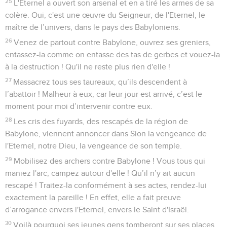
25
L'Eternel a ouvert son arsenal et en a tiré les armes de sa
colère. Oui, c'est une œuvre du Seigneur, de l'Eternel, le
maître de l’univers, dans le pays des Babyloniens.
26
Venez de partout contre Babylone, ouvrez ses greniers,
entassez-la comme on entasse des tas de gerbes et vouez-la
à la destruction ! Qu'il ne reste plus rien d'elle !
27
Massacrez tous ses taureaux, qu’ils descendent à
l’abattoir ! Malheur à eux, car leur jour est arrivé, c’est le
moment pour moi d’intervenir contre eux.
28
Les cris des fuyards, des rescapés de la région de
Babylone, viennent annoncer dans Sion la vengeance de
l'Eternel, notre Dieu, la vengeance de son temple.
29
Mobilisez des archers contre Babylone ! Vous tous qui
maniez l'arc, campez autour d'elle ! Qu’il n’y ait aucun
rescapé ! Traitez-la conformément à ses actes, rendez-lui
exactement la pareille ! En effet, elle a fait preuve
d’arrogance envers l'Eternel, envers le Saint d'Israël.
30
Voilà pourquoi ses jeunes gens tomberont sur ses places