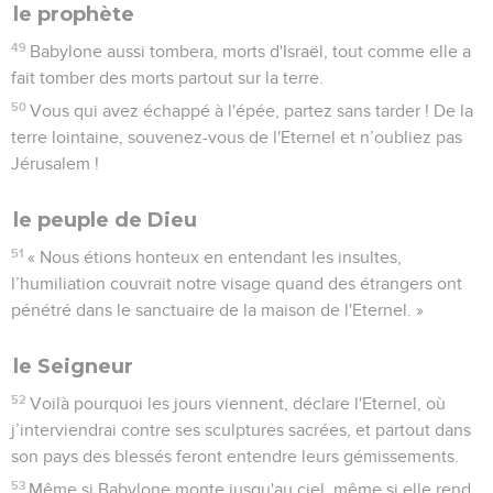
le prophète
49
Babylone aussi tombera, morts d'Israël, tout comme elle a
fait tomber des morts partout sur la terre.
50
Vous qui avez échappé à l'épée, partez sans tarder ! De la
terre lointaine, souvenez-vous de l'Eternel et n’oubliez pas
Jérusalem !
le peuple de Dieu
51
« Nous étions honteux en entendant les insultes,
l’humiliation couvrait notre visage quand des étrangers ont
pénétré dans le sanctuaire de la maison de l'Eternel. »
le Seigneur
52
Voilà pourquoi les jours viennent, déclare l'Eternel, où
j’interviendrai contre ses sculptures sacrées, et partout dans
son pays des blessés feront entendre leurs gémissements.
53
Même si Babylone monte jusqu'au ciel, même si elle rend