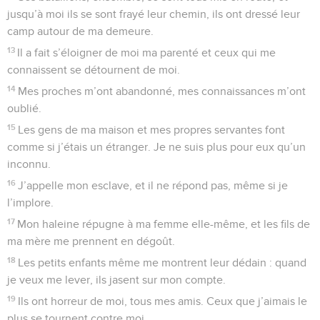
jusqu’à moi ils se sont frayé leur chemin, ils ont dressé leur
camp autour de ma demeure.
13
Il a fait s’éloigner de moi ma parenté et ceux qui me
connaissent se détournent de moi.
14
Mes proches m’ont abandonné, mes connaissances m’ont
oublié.
15
Les gens de ma maison et mes propres servantes font
comme si j’étais un étranger. Je ne suis plus pour eux qu’un
inconnu.
16
J’appelle mon esclave, et il ne répond pas, même si je
l’implore.
17
Mon haleine répugne à ma femme elle-même, et les fils de
ma mère me prennent en dégoût.
18
Les petits enfants même me montrent leur dédain : quand
je veux me lever, ils jasent sur mon compte.
19
Ils ont horreur de moi, tous mes amis. Ceux que j’aimais le
plus se tournent contre moi.