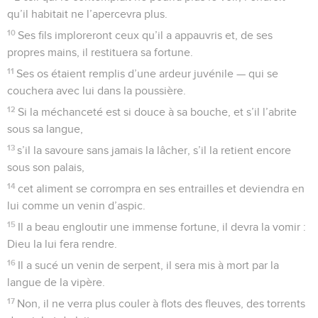
qu’il habitait ne l’apercevra plus.
10
Ses fils imploreront ceux qu’il a appauvris et, de ses
propres mains, il restituera sa fortune.
11
Ses os étaient remplis d’une ardeur juvénile — qui se
couchera avec lui dans la poussière.
12
Si la méchanceté est si douce à sa bouche, et s’il l’abrite
sous sa langue,
13
s’il la savoure sans jamais la lâcher, s’il la retient encore
sous son palais,
14
cet aliment se corrompra en ses entrailles et deviendra en
lui comme un venin d’aspic.
15
Il a beau engloutir une immense fortune, il devra la vomir :
Dieu la lui fera rendre.
16
Il a sucé un venin de serpent, il sera mis à mort par la
langue de la vipère.
17
Non, il ne verra plus couler à flots des fleuves, des torrents