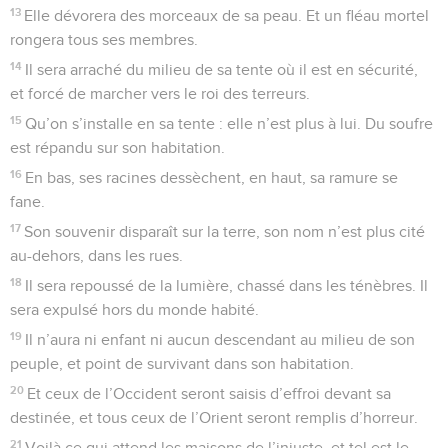
13
Elle dévorera des morceaux de sa peau. Et un fléau mortel
rongera tous ses membres.
14
Il sera arraché du milieu de sa tente où il est en sécurité,
et forcé de marcher vers le roi des terreurs.
15
Qu’on s’installe en sa tente : elle n’est plus à lui. Du soufre
est répandu sur son habitation.
16
En bas, ses racines dessèchent, en haut, sa ramure se
fane.
17
Son souvenir disparaît sur la terre, son nom n’est plus cité
au-dehors, dans les rues.
18
Il sera repoussé de la lumière, chassé dans les ténèbres. Il
sera expulsé hors du monde habité.
19
Il n’aura ni enfant ni aucun descendant au milieu de son
peuple, et point de survivant dans son habitation.
20
Et ceux de l’Occident seront saisis d’effroi devant sa
destinée, et tous ceux de l’Orient seront remplis d’horreur.
21
Voilà ce qui attend les maisons de l’injuste, et tel est le