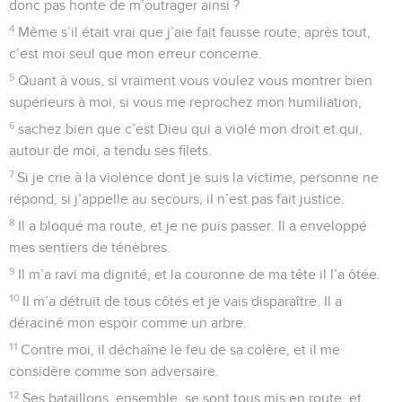
donc pas honte de m’outrager ainsi ?
4
Même s’il était vrai que j’aie fait fausse route, après tout,
c’est moi seul que mon erreur concerne.
5
Quant à vous, si vraiment vous voulez vous montrer bien
supérieurs à moi, si vous me reprochez mon humiliation,
6
sachez bien que c’est Dieu qui a violé mon droit et qui,
autour de moi, a tendu ses filets.
7
Si je crie à la violence dont je suis la victime, personne ne
répond, si j’appelle au secours, il n’est pas fait justice.
8
Il a bloqué ma route, et je ne puis passer. Il a enveloppé
mes sentiers de ténèbres.
9
Il m’a ravi ma dignité, et la couronne de ma tête il l’a ôtée.
10
Il m’a détruit de tous côtés et je vais disparaître. Il a
déraciné mon espoir comme un arbre.
11
Contre moi, il déchaîne le feu de sa colère, et il me
considère comme son adversaire.
12
Ses bataillons, ensemble, se sont tous mis en route, et