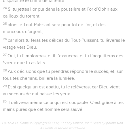
disparaître le crime de ta tente.
24
Si tu jettes l’or pur dans la poussière et l’or d’Ophir aux
cailloux du torrent,
25
alors le Tout-Puissant sera pour toi de l’or, et des
monceaux d’argent,
26
car alors tu feras tes délices du Tout-Puissant, tu lèveras le
visage vers Dieu.
27
Oui, tu l’imploreras, et il t’exaucera, et tu t’acquitteras des
*vœux que tu as faits.
28
Aux décisions que tu prendras répondra le succès, et, sur
tous tes chemins, brillera la lumière.
29
Et si quelqu’un est abattu, tu le relèveras, car Dieu vient
au secours de qui baisse les yeux.
30
Il délivrera même celui qui est coupable. C’est grâce à tes
mains pures que cet homme sera sauvé.
La Bible Du Semeur Copyright © 1992, 1999 by Biblica, Inc.® Used by permission.
All rights reserved worldwide.