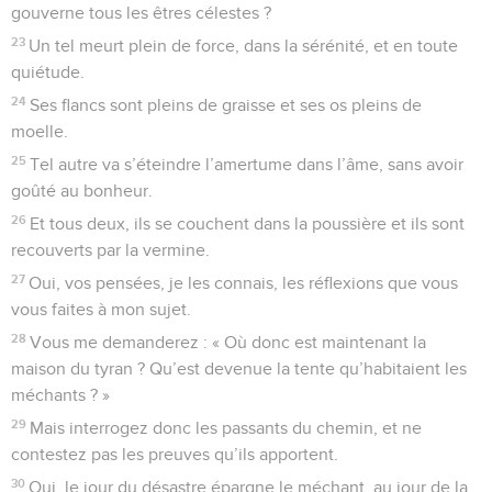
gouverne tous les êtres célestes ?
23
Un tel meurt plein de force, dans la sérénité, et en toute
quiétude.
24
Ses flancs sont pleins de graisse et ses os pleins de
moelle.
25
Tel autre va s’éteindre l’amertume dans l’âme, sans avoir
goûté au bonheur.
26
Et tous deux, ils se couchent dans la poussière et ils sont
recouverts par la vermine.
27
Oui, vos pensées, je les connais, les réflexions que vous
vous faites à mon sujet.
28
Vous me demanderez : « Où donc est maintenant la
maison du tyran ? Qu’est devenue la tente qu’habitaient les
méchants ? »
29
Mais interrogez donc les passants du chemin, et ne
contestez pas les preuves qu’ils apportent.
30
Oui, le jour du désastre épargne le méchant, au jour de la