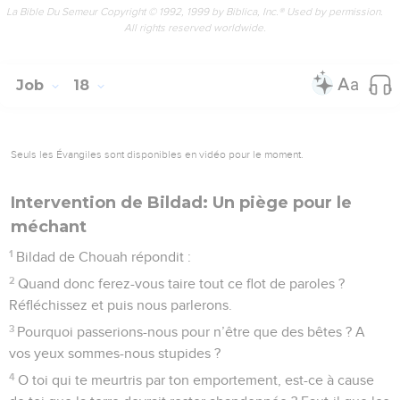
La Bible Du Semeur Copyright © 1992, 1999 by Biblica, Inc.® Used by permission.
All rights reserved worldwide.
Job
18
Seuls les Évangiles sont disponibles en vidéo pour le moment.
Intervention de Bildad: Un piège pour le
méchant
1
Bildad de Chouah répondit :
2
Quand donc ferez-vous taire tout ce flot de paroles ?
Réfléchissez et puis nous parlerons.
3
Pourquoi passerions-nous pour n’être que des bêtes ? A
vos yeux sommes-nous stupides ?
4
O toi qui te meurtris par ton emportement, est-ce à cause