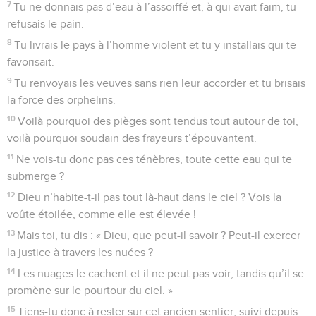
7
Tu ne donnais pas d’eau à l’assoiffé et, à qui avait faim, tu
refusais le pain.
8
Tu livrais le pays à l’homme violent et tu y installais qui te
favorisait.
9
Tu renvoyais les veuves sans rien leur accorder et tu brisais
la force des orphelins.
10
Voilà pourquoi des pièges sont tendus tout autour de toi,
voilà pourquoi soudain des frayeurs t’épouvantent.
11
Ne vois-tu donc pas ces ténèbres, toute cette eau qui te
submerge ?
12
Dieu n’habite-t-il pas tout là-haut dans le ciel ? Vois la
voûte étoilée, comme elle est élevée !
13
Mais toi, tu dis : « Dieu, que peut-il savoir ? Peut-il exercer
la justice à travers les nuées ?
14
Les nuages le cachent et il ne peut pas voir, tandis qu’il se
promène sur le pourtour du ciel. »
15
Tiens-tu donc à rester sur cet ancien sentier, suivi depuis