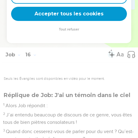
35
Car qui conçoit le mal enfante le malheur et ce qui mûrit
Accepter tous les cookies
dans son sein le trompera lui-même.
La Bible Du Semeur Copyright © 1992, 1999 by Biblica, Inc.® Used by permission.
Tout refuser
All rights reserved worldwide.
Job
16
Seuls les Évangiles sont disponibles en vidéo pour le moment.
Réplique de Job: J'ai un témoin dans le ciel
1
Alors Job répondit :
2
J’ai entendu beaucoup de discours de ce genre, vous êtes
tous de bien piètres consolateurs !
3
Quand donc cesserez-vous de parler pour du vent ? Qu’est-