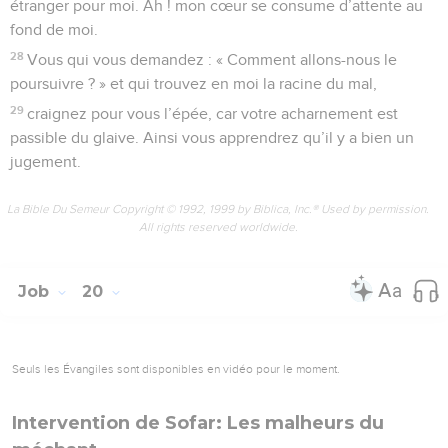
étranger pour moi. Ah ! mon cœur se consume d’attente au
fond de moi.
28
Vous qui vous demandez : « Comment allons-nous le
poursuivre ? » et qui trouvez en moi la racine du mal,
29
craignez pour vous l’épée, car votre acharnement est
passible du glaive. Ainsi vous apprendrez qu’il y a bien un
jugement.
La Bible Du Semeur Copyright © 1992, 1999 by Biblica, Inc.® Used by permission.
All rights reserved worldwide.
Job
20
Seuls les Évangiles sont disponibles en vidéo pour le moment.
Intervention de Sofar: Les malheurs du