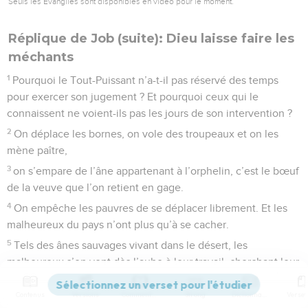
Seuls les Évangiles sont disponibles en vidéo pour le moment.
Réplique de Job (suite): Dieu laisse faire les
méchants
1
Pourquoi le Tout-Puissant n’a-t-il pas réservé des temps
pour exercer son jugement ? Et pourquoi ceux qui le
connaissent ne voient-ils pas les jours de son intervention ?
2
On déplace les bornes, on vole des troupeaux et on les
mène paître,
3
on s’empare de l’âne appartenant à l’orphelin, c’est le bœuf
de la veuve que l’on retient en gage.
4
On empêche les pauvres de se déplacer librement. Et les
malheureux du pays n’ont plus qu’à se cacher.
5
Tels des ânes sauvages vivant dans le désert, les
malheureux s’en vont dès l’aube à leur travail, cherchant leur
nourriture. La steppe doit fournir du pain pour leurs enfants,
Contenus
Versions
Commentaires
Strong
Dictionnaire
6
ils doivent moissonner le fourrage des champs et faire la