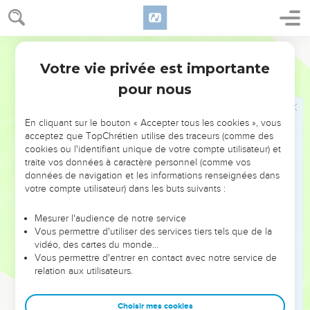
27
Son visage est bouffi de graisse, ses flancs lourds
d’embonpoint.
Semeur
28
Il a pour domicile des villes dévastées, dans des maisons
inhabitées, tombant en ruines.
Votre vie privée est importante
Job
15
29
Il ne pourra pas s’enrichir, sa fortune ne tiendra pas, et sa
pour nous
prospérité ne s’étalera plus partout.
30
Il ne pourra échapper aux ténèbres. La flamme rendra secs
En cliquant sur le bouton « Accepter tous les cookies », vous
acceptez que TopChrétien utilise des traceurs (comme des
tous ses rameaux, et il sera chassé par le souffle de Dieu.
cookies ou l'identifiant unique de votre compte utilisateur) et
31
C’est dans la fausseté qu’il a mis sa confiance. Mais il se
traite vos données à caractère personnel (comme vos
données de navigation et les informations renseignées dans
trompe, car il récoltera la fausseté.
votre compte utilisateur) dans les buts suivants :
32
Avant que son jour vienne cela s’accomplira, et, jamais, sa
ramure ne reverdira plus.
Mesurer l'audience de notre service
Vous permettre d'utiliser des services tiers tels que de la
33
Il est comme une vigne qui laisserait tomber ses raisins
vidéo, des cartes du monde…
encore verts, ou comme un olivier perdant ses fleurs.
Vous permettre d'entrer en contact avec notre service de
34
relation aux utilisateurs.
Car la famille du *méchant ne produira jamais de fruit ; les
maisons qui abritent la corruption seront la proie des
flammes.
Choisir mes cookies