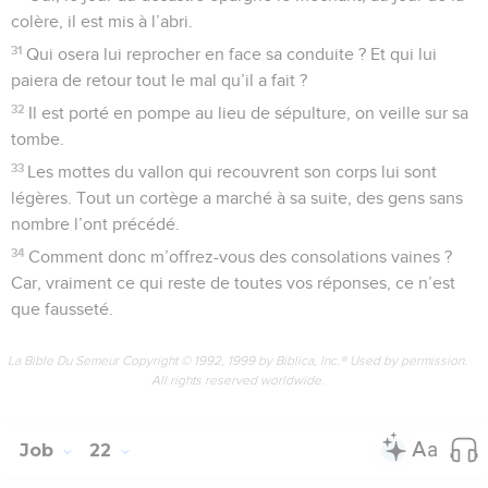
colère, il est mis à l’abri.
31
Qui osera lui reprocher en face sa conduite ? Et qui lui
paiera de retour tout le mal qu’il a fait ?
32
Il est porté en pompe au lieu de sépulture, on veille sur sa
tombe.
33
Les mottes du vallon qui recouvrent son corps lui sont
légères. Tout un cortège a marché à sa suite, des gens sans
nombre l’ont précédé.
34
Comment donc m’offrez-vous des consolations vaines ?
Car, vraiment ce qui reste de toutes vos réponses, ce n’est
que fausseté.
La Bible Du Semeur Copyright © 1992, 1999 by Biblica, Inc.® Used by permission.
All rights reserved worldwide.
Job
22