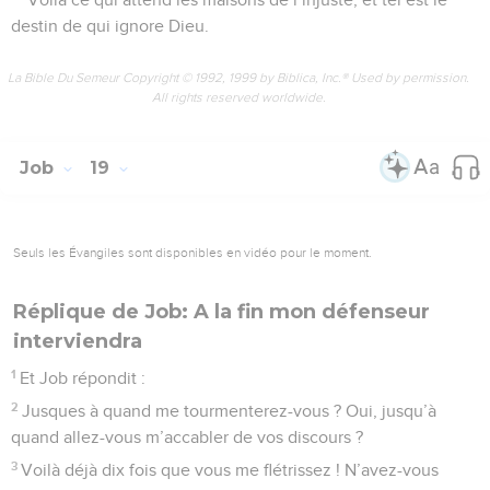
destin de qui ignore Dieu.
La Bible Du Semeur Copyright © 1992, 1999 by Biblica, Inc.® Used by permission.
All rights reserved worldwide.
Job
19
Seuls les Évangiles sont disponibles en vidéo pour le moment.
Réplique de Job: A la fin mon défenseur
interviendra
1
Et Job répondit :
2
Jusques à quand me tourmenterez-vous ? Oui, jusqu’à
quand allez-vous m’accabler de vos discours ?
3
Voilà déjà dix fois que vous me flétrissez ! N’avez-vous