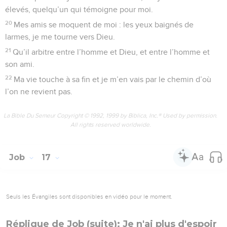
élevés, quelqu’un qui témoigne pour moi.
20
Mes amis se moquent de moi : les yeux baignés de
larmes, je me tourne vers Dieu.
21
Qu’il arbitre entre l’homme et Dieu, et entre l’homme et
son ami.
22
Ma vie touche à sa fin et je m’en vais par le chemin d’où
l’on ne revient pas.
La Bible Du Semeur Copyright © 1992, 1999 by Biblica, Inc.® Used by permission.
All rights reserved worldwide.
Job
17
Seuls les Évangiles sont disponibles en vidéo pour le moment.
Réplique de Job (suite): Je n'ai plus d'espoir