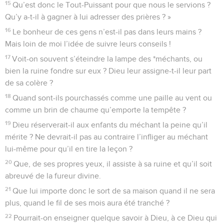
15
Qu’est donc le Tout-Puissant pour que nous le servions ?
Qu’y a-t-il à gagner à lui adresser des prières ? »
16
Le bonheur de ces gens n’est-il pas dans leurs mains ?
Mais loin de moi l’idée de suivre leurs conseils !
17
Voit-on souvent s’éteindre la lampe des *méchants, ou
bien la ruine fondre sur eux ? Dieu leur assigne-t-il leur part
de sa colère ?
18
Quand sont-ils pourchassés comme une paille au vent ou
comme un brin de chaume qu’emporte la tempête ?
19
Dieu réserverait-il aux enfants du méchant la peine qu’il
mérite ? Ne devrait-il pas au contraire l’infliger au méchant
lui-même pour qu’il en tire la leçon ?
20
Que, de ses propres yeux, il assiste à sa ruine et qu’il soit
abreuvé de la fureur divine.
21
Que lui importe donc le sort de sa maison quand il ne sera
plus, quand le fil de ses mois aura été tranché ?
22
Pourrait-on enseigner quelque savoir à Dieu, à ce Dieu qui