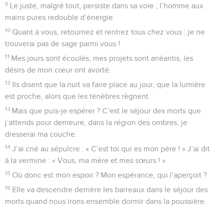
9
Le juste, malgré tout, persiste dans sa voie ; l’homme aux
mains pures redouble d’énergie.
10
Quant à vous, retournez et rentrez tous chez vous : je ne
trouverai pas de sage parmi vous !
11
Mes jours sont écoulés, mes projets sont anéantis, les
désirs de mon cœur ont avorté.
12
Ils disent que la nuit va faire place au jour, que la lumière
est proche, alors que les ténèbres règnent.
13
Mais que puis-je espérer ? C’est le séjour des morts que
j’attends pour demeure, dans la région des ombres, je
dresserai ma couche.
14
J’ai crié au sépulcre : « C’est toi qui es mon père ! » J’ai dit
à la vermine : « Vous, ma mère et mes sœurs ! »
15
Où donc est mon espoir ? Mon espérance, qui l’aperçoit ?
16
Elle va descendre derrière les barreaux dans le séjour des
morts quand nous irons ensemble dormir dans la poussière.