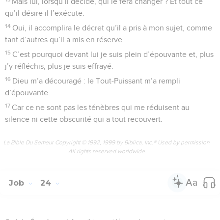
Mais lui, lorsqu’il décide, qui le fera changer ? Et tout ce
qu’il désire il l’exécute.
14
Oui, il accomplira le décret qu’il a pris à mon sujet, comme
tant d’autres qu’il a mis en réserve.
15
C’est pourquoi devant lui je suis plein d’épouvante et, plus
j’y réfléchis, plus je suis effrayé.
16
Dieu m’a découragé : le Tout-Puissant m’a rempli
d’épouvante.
17
Car ce ne sont pas les ténèbres qui me réduisent au
silence ni cette obscurité qui a tout recouvert.
La Bible Du Semeur Copyright © 1992, 1999 by Biblica, Inc.® Used by permission.
All rights reserved worldwide.
Job
24