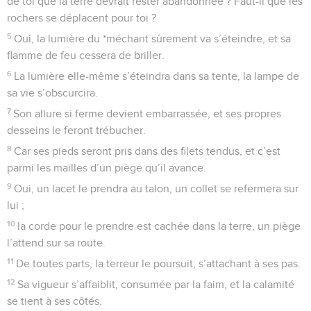
de toi que la terre devrait rester abandonnée ? Faut-il que les
rochers se déplacent pour toi ?
5
Oui, la lumière du *méchant sûrement va s’éteindre, et sa
flamme de feu cessera de briller.
6
La lumière elle-même s’éteindra dans sa tente, la lampe de
sa vie s’obscurcira.
7
Son allure si ferme devient embarrassée, et ses propres
desseins le feront trébucher.
8
Car ses pieds seront pris dans des filets tendus, et c’est
parmi les mailles d’un piège qu’il avance.
9
Oui, un lacet le prendra au talon, un collet se refermera sur
lui ;
10
la corde pour le prendre est cachée dans la terre, un piège
l’attend sur sa route.
11
De toutes parts, la terreur le poursuit, s’attachant à ses pas.
12
Sa vigueur s’affaiblit, consumée par la faim, et la calamité
se tient à ses côtés.