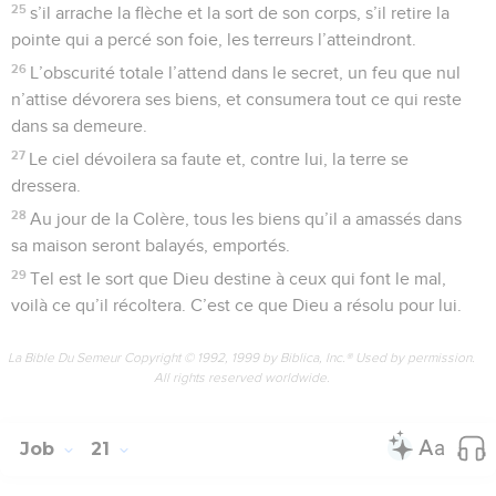
25
s’il arrache la flèche et la sort de son corps, s’il retire la
pointe qui a percé son foie, les terreurs l’atteindront.
26
L’obscurité totale l’attend dans le secret, un feu que nul
n’attise dévorera ses biens, et consumera tout ce qui reste
dans sa demeure.
27
Le ciel dévoilera sa faute et, contre lui, la terre se
dressera.
28
Au jour de la Colère, tous les biens qu’il a amassés dans
sa maison seront balayés, emportés.
29
Tel est le sort que Dieu destine à ceux qui font le mal,
voilà ce qu’il récoltera. C’est ce que Dieu a résolu pour lui.
La Bible Du Semeur Copyright © 1992, 1999 by Biblica, Inc.® Used by permission.
All rights reserved worldwide.
Job
21