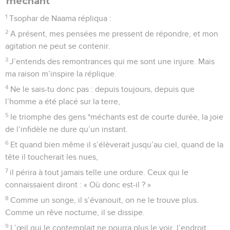
méchant
1
Tsophar de Naama répliqua :
2
A présent, mes pensées me pressent de répondre, et mon
agitation ne peut se contenir.
3
J’entends des remontrances qui me sont une injure. Mais
ma raison m’inspire la réplique.
4
Ne le sais-tu donc pas : depuis toujours, depuis que
l’homme a été placé sur la terre,
5
le triomphe des gens *méchants est de courte durée, la joie
de l’infidèle ne dure qu’un instant.
6
Et quand bien même il s’élèverait jusqu’au ciel, quand de la
tête il toucherait les nues,
7
il périra à tout jamais telle une ordure. Ceux qui le
connaissaient diront : « Où donc est-il ? »
8
Comme un songe, il s’évanouit, on ne le trouve plus.
Comme un rêve nocturne, il se dissipe.
9
L’œil qui le contemplait ne pourra plus le voir, l’endroit