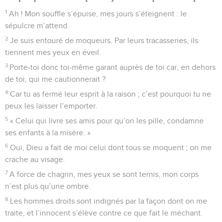
1
Ah ! Mon souffle s’épuise, mes jours s’éteignent : le
sépulcre m’attend.
2
Je suis entouré de moqueurs. Par leurs tracasseries, ils
tiennent mes yeux en éveil.
3
Porte-toi donc toi-même garant auprès de toi car, en dehors
de toi, qui me cautionnerait ?
4
Car tu as fermé leur esprit à la raison ; c’est pourquoi tu ne
peux les laisser l’emporter.
5
« Celui qui livre ses amis pour qu’on les pille, condamne
ses enfants à la misère. »
6
Oui, Dieu a fait de moi celui dont tous se moquent ; on me
crache au visage.
7
A force de chagrin, mes yeux se sont ternis, mon corps
n’est plus qu’une ombre.
8
Les hommes droits sont indignés par la façon dont on me
traite, et l’innocent s’élève contre ce que fait le méchant.