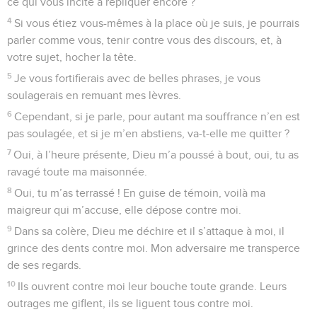
ce qui vous incite à répliquer encore ?
4
Si vous étiez vous-mêmes à la place où je suis, je pourrais
parler comme vous, tenir contre vous des discours, et, à
votre sujet, hocher la tête.
5
Je vous fortifierais avec de belles phrases, je vous
soulagerais en remuant mes lèvres.
6
Cependant, si je parle, pour autant ma souffrance n’en est
pas soulagée, et si je m’en abstiens, va-t-elle me quitter ?
7
Oui, à l’heure présente, Dieu m’a poussé à bout, oui, tu as
ravagé toute ma maisonnée.
8
Oui, tu m’as terrassé ! En guise de témoin, voilà ma
maigreur qui m’accuse, elle dépose contre moi.
9
Dans sa colère, Dieu me déchire et il s’attaque à moi, il
grince des dents contre moi. Mon adversaire me transperce
de ses regards.
10
Ils ouvrent contre moi leur bouche toute grande. Leurs
outrages me giflent, ils se liguent tous contre moi.