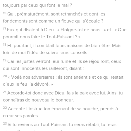
toujours par ceux qui font le mal ?
16
Qui, prématurément, sont retranchés et dont les
fondements sont comme un fleuve qui s’écoule ?
17
Eux qui disaient à Dieu : « Eloigne-toi de nous ! » et : « Que
pourrait nous faire le Tout-Puissant ? »
18
Et, pourtant, il comblait leurs maisons de bien-être. Mais
loin de moi l’idée de suivre leurs conseils.
19
Car les justes verront leur ruine et ils se réjouiront, ceux
qui sont innocents les railleront, disant :
20
« Voilà nos adversaires : ils sont anéantis et ce qui restait
d’eux le feu l’a dévoré. »
21
Accorde-toi donc avec Dieu, fais la paix avec lui. Ainsi tu
connaîtras de nouveau le bonheur.
22
Accepte l’instruction émanant de sa bouche, prends à
cœur ses paroles.
23
Si tu reviens au Tout-Puissant tu seras rétabli, tu feras