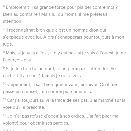
6
Emploierait-il sa grande force pour plaider contre moi ?
Bien au contraire ! Mais lui du moins, il me prêterait
attention.
7
Il reconnaîtrait bien que c’est un homme droit qui
s’explique avec lui. Alors j’échapperais pour toujours à mon
juge.
8
Mais, si je vais à l’est, il n’y est pas, si je vais à l’ouest, je ne
l’aperçois pas.
9
Si je le cherche au nord, je ne peux pas l’atteindre. Se
cache-t-il au sud ? Jamais je ne le vois.
10
Cependant, il sait bien quelle voie j’ai suivie. Qu’il me
passe au creuset, j’en sortirai pur comme l’or.
11
Car j’ai toujours suivi la trace de ses pas. J’ai marché sur la
voie qu’il a prescrite.
12
Je n’ai pas refusé d’obéir à ses ordres. J’ai fait plier ma
volonté pour obéir à ses paroles.
13