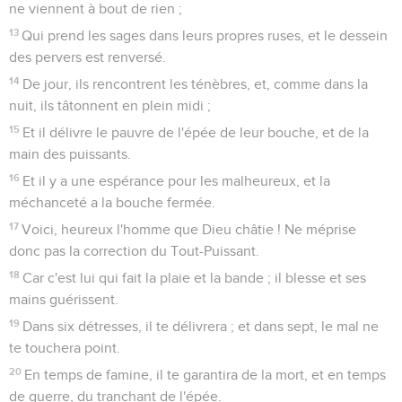
ne viennent à bout de rien ;
13
Qui prend les sages dans leurs propres ruses, et le dessein
des pervers est renversé.
14
De jour, ils rencontrent les ténèbres, et, comme dans la
nuit, ils tâtonnent en plein midi ;
15
Et il délivre le pauvre de l'épée de leur bouche, et de la
main des puissants.
16
Et il y a une espérance pour les malheureux, et la
méchanceté a la bouche fermée.
17
Voici, heureux l'homme que Dieu châtie ! Ne méprise
donc pas la correction du Tout-Puissant.
18
Car c'est lui qui fait la plaie et la bande ; il blesse et ses
mains guérissent.
19
Dans six détresses, il te délivrera ; et dans sept, le mal ne
te touchera point.
20
En temps de famine, il te garantira de la mort, et en temps
de guerre, du tranchant de l'épée.