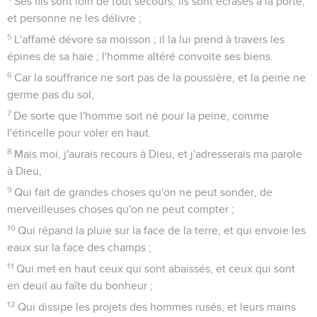
Ses fils sont loin de tout secours, ils sont écrasés à la porte,
et personne ne les délivre ;
5
L'affamé dévore sa moisson ; il la lui prend à travers les
épines de sa haie ; l'homme altéré convoite ses biens.
6
Car la souffrance ne sort pas de la poussière, et la peine ne
germe pas du sol,
7
De sorte que l'homme soit né pour la peine, comme
l'étincelle pour voler en haut.
8
Mais moi, j'aurais recours à Dieu, et j'adresserais ma parole
à Dieu,
9
Qui fait de grandes choses qu'on ne peut sonder, de
merveilleuses choses qu'on ne peut compter ;
10
Qui répand la pluie sur la face de la terre, et qui envoie les
eaux sur la face des champs ;
11
Qui met en haut ceux qui sont abaissés, et ceux qui sont
en deuil au faîte du bonheur ;
12
Qui dissipe les projets des hommes rusés, et leurs mains