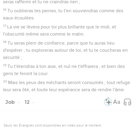
seras raffermi et tu ne craindras rien ;
16
Tu oublieras tes peines, tu t'en souviendras comme des
eaux écoulées.
17
La vie se lèvera pour toi plus brillante que le midi, et
l'obscurité même sera comme le matin.
18
Tu seras plein de confiance, parce que tu auras lieu
d'espérer ; tu exploreras autour de toi, et tu te coucheras en
sécurité ;
19
Tu t'étendras à ton aise, et nul ne t'effraiera ; et bien des
gens te feront la cour.
20
Mais les yeux des méchants seront consumés ; tout refuge
leur sera ôté, et toute leur espérance sera de rendre l'âme.
Job
12
Seuls les Évangiles sont disponibles en vidéo pour le moment.