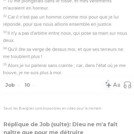
Tu me plongerais dans le fossé, et mes vêtements
m'auraient en horreur.
32
Car il n'est pas un homme comme moi pour que je lui
réponde, pour que nous allions ensemble en justice.
33
Il n'y a pas d'arbitre entre nous, qui pose sa main sur nous
deux.
34
Qu'il ôte sa verge de dessus moi, et que ses terreurs ne
me troublent plus !
35
Alors je lui parlerai sans crainte ; car, dans l'état où je me
trouve, je ne suis plus à moi.
Job
10
Seuls les Évangiles sont disponibles en vidéo pour le moment.
Réplique de Job (suite): Dieu ne m'a fait
naître que pour me détruire