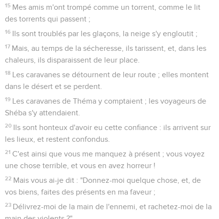
15
Mes amis m'ont trompé comme un torrent, comme le lit
des torrents qui passent ;
16
Ils sont troublés par les glaçons, la neige s'y engloutit ;
17
Mais, au temps de la sécheresse, ils tarissent, et, dans les
chaleurs, ils disparaissent de leur place.
18
Les caravanes se détournent de leur route ; elles montent
dans le désert et se perdent.
19
Les caravanes de Théma y comptaient ; les voyageurs de
Shéba s'y attendaient.
20
Ils sont honteux d'avoir eu cette confiance : ils arrivent sur
les lieux, et restent confondus.
21
C'est ainsi que vous me manquez à présent ; vous voyez
une chose terrible, et vous en avez horreur !
22
Mais vous ai-je dit : "Donnez-moi quelque chose, et, de
vos biens, faites des présents en ma faveur ;
23
Délivrez-moi de la main de l'ennemi, et rachetez-moi de la
main des violents ?"