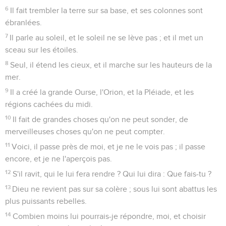
6
Il fait trembler la terre sur sa base, et ses colonnes sont
ébranlées.
7
Il parle au soleil, et le soleil ne se lève pas ; et il met un
sceau sur les étoiles.
8
Seul, il étend les cieux, et il marche sur les hauteurs de la
mer.
9
Il a créé la grande Ourse, l'Orion, et la Pléiade, et les
régions cachées du midi.
10
Il fait de grandes choses qu'on ne peut sonder, de
merveilleuses choses qu'on ne peut compter.
11
Voici, il passe près de moi, et je ne le vois pas ; il passe
encore, et je ne l'aperçois pas.
12
S'il ravit, qui le lui fera rendre ? Qui lui dira : Que fais-tu ?
13
Dieu ne revient pas sur sa colère ; sous lui sont abattus les
plus puissants rebelles.
14
Combien moins lui pourrais-je répondre, moi, et choisir