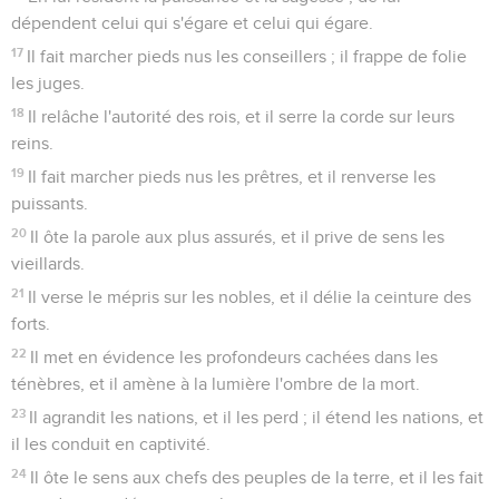
dépendent celui qui s'égare et celui qui égare.
17
Il fait marcher pieds nus les conseillers ; il frappe de folie
les juges.
18
Il relâche l'autorité des rois, et il serre la corde sur leurs
reins.
19
Il fait marcher pieds nus les prêtres, et il renverse les
puissants.
20
Il ôte la parole aux plus assurés, et il prive de sens les
vieillards.
21
Il verse le mépris sur les nobles, et il délie la ceinture des
forts.
22
Il met en évidence les profondeurs cachées dans les
ténèbres, et il amène à la lumière l'ombre de la mort.
23
Il agrandit les nations, et il les perd ; il étend les nations, et
il les conduit en captivité.
24
Il ôte le sens aux chefs des peuples de la terre, et il les fait