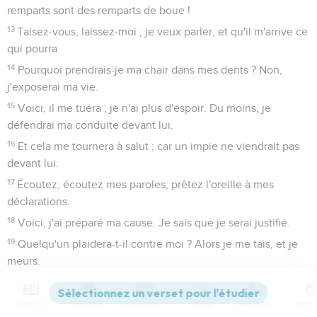
remparts sont des remparts de boue !
13
Taisez-vous, laissez-moi ; je veux parler, et qu'il m'arrive ce
qui pourra.
14
Pourquoi prendrais-je ma chair dans mes dents ? Non,
j'exposerai ma vie.
15
Voici, il me tuera ; je n'ai plus d'espoir. Du moins, je
défendrai ma conduite devant lui.
16
Et cela me tournera à salut ; car un impie ne viendrait pas
devant lui.
17
Écoutez, écoutez mes paroles, prêtez l'oreille à mes
déclarations.
18
Voici, j'ai préparé ma cause. Je sais que je serai justifié.
19
Quelqu'un plaidera-t-il contre moi ? Alors je me tais, et je
meurs.
20
Seulement, ne me fais point deux choses, et alors je ne
me cacherai pas loin de ta face :
Contenus
Versions
Commentaires
Strong
Dictionnaire