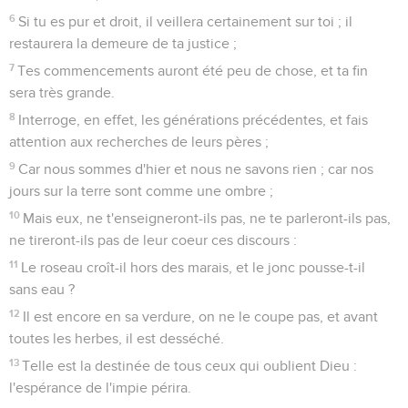
6
Si tu es pur et droit, il veillera certainement sur toi ; il
restaurera la demeure de ta justice ;
7
Tes commencements auront été peu de chose, et ta fin
sera très grande.
8
Interroge, en effet, les générations précédentes, et fais
attention aux recherches de leurs pères ;
9
Car nous sommes d'hier et nous ne savons rien ; car nos
jours sur la terre sont comme une ombre ;
10
Mais eux, ne t'enseigneront-ils pas, ne te parleront-ils pas,
ne tireront-ils pas de leur coeur ces discours :
11
Le roseau croît-il hors des marais, et le jonc pousse-t-il
sans eau ?
12
Il est encore en sa verdure, on ne le coupe pas, et avant
toutes les herbes, il est desséché.
13
Telle est la destinée de tous ceux qui oublient Dieu :
l'espérance de l'impie périra.