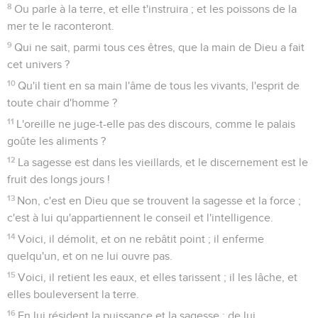
8
Ou parle à la terre, et elle t'instruira ; et les poissons de la
mer te le raconteront.
9
Qui ne sait, parmi tous ces êtres, que la main de Dieu a fait
cet univers ?
10
Qu'il tient en sa main l'âme de tous les vivants, l'esprit de
toute chair d'homme ?
11
L'oreille ne juge-t-elle pas des discours, comme le palais
goûte les aliments ?
12
La sagesse est dans les vieillards, et le discernement est le
fruit des longs jours !
13
Non, c'est en Dieu que se trouvent la sagesse et la force ;
c'est à lui qu'appartiennent le conseil et l'intelligence.
14
Voici, il démolit, et on ne rebâtit point ; il enferme
quelqu'un, et on ne lui ouvre pas.
15
Voici, il retient les eaux, et elles tarissent ; il les lâche, et
elles bouleversent la terre.
16
En lui résident la puissance et la sagesse ; de lui