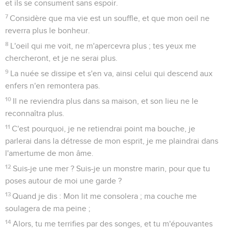
et ils se consument sans espoir.
7
Considère que ma vie est un souffle, et que mon oeil ne
reverra plus le bonheur.
8
L'oeil qui me voit, ne m'apercevra plus ; tes yeux me
chercheront, et je ne serai plus.
9
La nuée se dissipe et s'en va, ainsi celui qui descend aux
enfers n'en remontera pas.
10
Il ne reviendra plus dans sa maison, et son lieu ne le
reconnaîtra plus.
11
C'est pourquoi, je ne retiendrai point ma bouche, je
parlerai dans la détresse de mon esprit, je me plaindrai dans
l'amertume de mon âme.
12
Suis-je une mer ? Suis-je un monstre marin, pour que tu
poses autour de moi une garde ?
13
Quand je dis : Mon lit me consolera ; ma couche me
soulagera de ma peine ;
14
Alors, tu me terrifies par des songes, et tu m'épouvantes