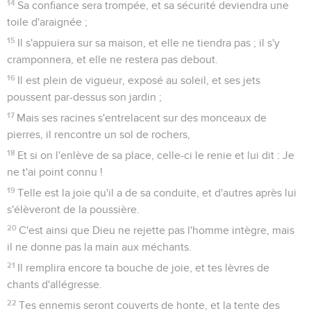
14
Sa confiance sera trompée, et sa sécurité deviendra une
toile d'araignée ;
15
Il s'appuiera sur sa maison, et elle ne tiendra pas ; il s'y
cramponnera, et elle ne restera pas debout.
16
Il est plein de vigueur, exposé au soleil, et ses jets
poussent par-dessus son jardin ;
17
Mais ses racines s'entrelacent sur des monceaux de
pierres, il rencontre un sol de rochers,
18
Et si on l'enlève de sa place, celle-ci le renie et lui dit : Je
ne t'ai point connu !
19
Telle est la joie qu'il a de sa conduite, et d'autres après lui
s'élèveront de la poussière.
20
C'est ainsi que Dieu ne rejette pas l'homme intègre, mais
il ne donne pas la main aux méchants.
21
Il remplira encore ta bouche de joie, et tes lèvres de
chants d'allégresse.
22
Tes ennemis seront couverts de honte, et la tente des