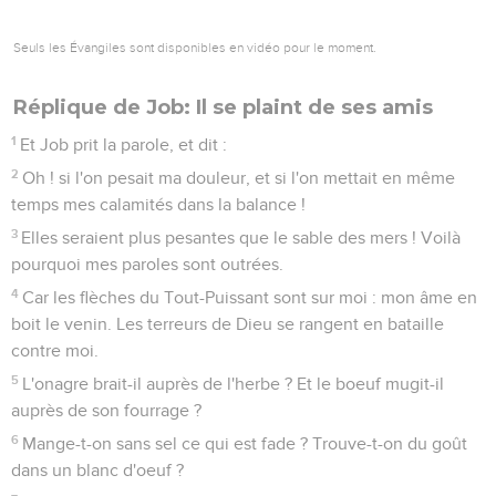
Seuls les Évangiles sont disponibles en vidéo pour le moment.
Réplique de Job: Il se plaint de ses amis
1
Et Job prit la parole, et dit :
2
Oh ! si l'on pesait ma douleur, et si l'on mettait en même
temps mes calamités dans la balance !
3
Elles seraient plus pesantes que le sable des mers ! Voilà
pourquoi mes paroles sont outrées.
4
Car les flèches du Tout-Puissant sont sur moi : mon âme en
boit le venin. Les terreurs de Dieu se rangent en bataille
contre moi.
5
L'onagre brait-il auprès de l'herbe ? Et le boeuf mugit-il
auprès de son fourrage ?
6
Mange-t-on sans sel ce qui est fade ? Trouve-t-on du goût
dans un blanc d'oeuf ?