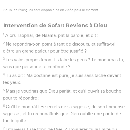
Seuls les Évangiles sont disponibles en vidéo pour le moment.
Intervention de Sofar: Reviens à Dieu
1
Alors Tsophar, de Naama, prit la parole, et dit :
2
Ne répondra-t-on point à tant de discours, et suffira-t-il
d'être un grand parleur pour être justifié ?
3
Tes vains propos feront-ils taire les gens ? Te moqueras-tu,
sans que personne te confonde ?
4
Tu as dit : Ma doctrine est pure, je suis sans tache devant
tes yeux.
5
Mais je voudrais que Dieu parlât, et qu'il ouvrît sa bouche
pour te répondre ;
6
Qu'il te montrât les secrets de sa sagesse, de son immense
sagesse ; et tu reconnaîtrais que Dieu oublie une partie de
ton iniquité.
7
Trouveras-tu le fond de Dieu ? Trouveras-tu la limite du