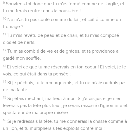
9
Souviens-toi donc que tu m'as formé comme de l'argile, et
tu me ferais rentrer dans la poussière !
10
Ne m'as-tu pas coulé comme du lait, et caillé comme un
fromage ?
11
Tu m'as revêtu de peau et de chair, et tu m'as composé
d'os et de nerfs.
12
Tu m'as comblé de vie et de grâces, et ta providence a
gardé mon souffle.
13
Et voici ce que tu me réservais en ton coeur ! Et voici, je le
vois, ce qui était dans ta pensée :
14
Si je péchais, tu le remarquerais, et tu ne m'absoudrais pas
de ma faute ;
15
Si j'étais méchant, malheur à moi ! Si j'étais juste, je n'en
lèverais pas la tête plus haut, je serais rassasié d'ignominie et
spectateur de ma propre misère.
16
Si je redressais la tête, tu me donnerais la chasse comme à
un lion, et tu multiplierais tes exploits contre moi ;