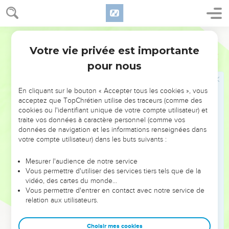
12
Une parole m'est furtivement arrivée, et mon oreille en a
saisi le murmure.
Ostervald
13
Au milieu de mes pensées, pendant les visions de la nuit,
Votre vie privée est importante
Job
4
quand un profond sommeil tombe sur les humains,
pour nous
14
Une frayeur et un tremblement me saisirent, et effrayèrent
tous mes os.
En cliquant sur le bouton « Accepter tous les cookies », vous
15
Un esprit passa devant moi, et fit hérisser le poil de ma
acceptez que TopChrétien utilise des traceurs (comme des
chair.
cookies ou l'identifiant unique de votre compte utilisateur) et
traite vos données à caractère personnel (comme vos
16
Il se tint là et je ne reconnus pas son visage ; une figure
données de navigation et les informations renseignées dans
était devant mes yeux. Il y eut un silence ; et j'entendis une
votre compte utilisateur) dans les buts suivants :
voix :
Mesurer l'audience de notre service
17
"L'homme sera-t-il juste devant Dieu ? L'homme sera-t-il
Vous permettre d'utiliser des services tiers tels que de la
pur devant celui qui l'a fait ?
vidéo, des cartes du monde…
18
Vous permettre d'entrer en contact avec notre service de
Voici, il ne se fie pas à ses serviteurs, il trouve des défauts
relation aux utilisateurs.
à ses anges.
19
Combien plus chez ceux qui habitent des maisons d'argile,
Choisir mes cookies