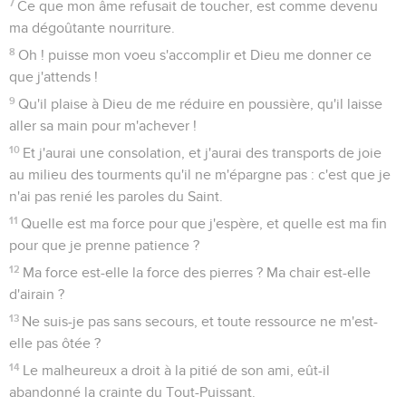
7
Ce que mon âme refusait de toucher, est comme devenu
ma dégoûtante nourriture.
8
Oh ! puisse mon voeu s'accomplir et Dieu me donner ce
que j'attends !
9
Qu'il plaise à Dieu de me réduire en poussière, qu'il laisse
aller sa main pour m'achever !
10
Et j'aurai une consolation, et j'aurai des transports de joie
au milieu des tourments qu'il ne m'épargne pas : c'est que je
n'ai pas renié les paroles du Saint.
11
Quelle est ma force pour que j'espère, et quelle est ma fin
pour que je prenne patience ?
12
Ma force est-elle la force des pierres ? Ma chair est-elle
d'airain ?
13
Ne suis-je pas sans secours, et toute ressource ne m'est-
elle pas ôtée ?
14
Le malheureux a droit à la pitié de son ami, eût-il
abandonné la crainte du Tout-Puissant.