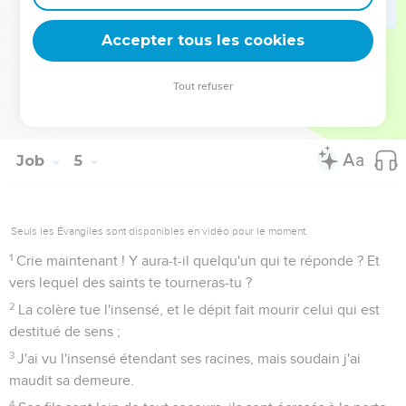
qui ont leurs fondements dans la poussière, qu'on écrase
comme des vermisseaux !
Accepter tous les cookies
20
Ils sont détruits du matin au soir ; sans qu'on y prenne
garde, ils périssent pour toujours.
Tout refuser
21
La corde de leur tente est coupée, ils meurent, sans avoir
été sages."
Job
5
Seuls les Évangiles sont disponibles en vidéo pour le moment.
1
Crie maintenant ! Y aura-t-il quelqu'un qui te réponde ? Et
vers lequel des saints te tourneras-tu ?
2
La colère tue l'insensé, et le dépit fait mourir celui qui est
destitué de sens ;
3
J'ai vu l'insensé étendant ses racines, mais soudain j'ai
maudit sa demeure.
4