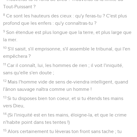
Tout-Puissant ?
8
Ce sont les hauteurs des cieux : qu'y feras-tu ? C'est plus
profond que les enfers : qu'y connaîtras-tu ?
9
Son étendue est plus longue que la terre, et plus large que
la mer.
10
S'il saisit, s'il emprisonne, s'il assemble le tribunal, qui l'en
empêchera ?
11
Car il connaît, lui, les hommes de rien ; il voit l'iniquité,
sans qu'elle s'en doute ;
12
Mais l'homme vide de sens de-viendra intelligent, quand
l'ânon sauvage naîtra comme un homme !
13
Si tu disposes bien ton coeur, et si tu étends tes mains
vers Dieu,
14
(Si l'iniquité est en tes mains, éloigne-la, et que le crime
n'habite point dans tes tentes !)
15
Alors certainement tu lèveras ton front sans tache ; tu