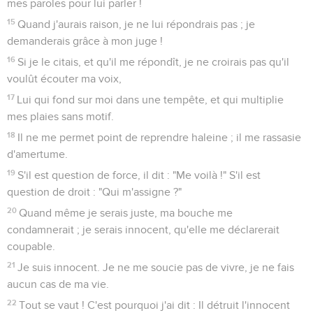
mes paroles pour lui parler !
15
Quand j'aurais raison, je ne lui répondrais pas ; je
demanderais grâce à mon juge !
16
Si je le citais, et qu'il me répondît, je ne croirais pas qu'il
voulût écouter ma voix,
17
Lui qui fond sur moi dans une tempête, et qui multiplie
mes plaies sans motif.
18
Il ne me permet point de reprendre haleine ; il me rassasie
d'amertume.
19
S'il est question de force, il dit : "Me voilà !" S'il est
question de droit : "Qui m'assigne ?"
20
Quand même je serais juste, ma bouche me
condamnerait ; je serais innocent, qu'elle me déclarerait
coupable.
21
Je suis innocent. Je ne me soucie pas de vivre, je ne fais
aucun cas de ma vie.
22
Tout se vaut ! C'est pourquoi j'ai dit : Il détruit l'innocent