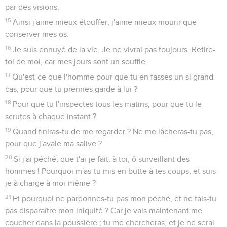
par des visions.
15
Ainsi j'aime mieux étouffer, j'aime mieux mourir que
conserver mes os.
16
Je suis ennuyé de la vie. Je ne vivrai pas toujours. Retire-
toi de moi, car mes jours sont un souffle.
17
Qu'est-ce que l'homme pour que tu en fasses un si grand
cas, pour que tu prennes garde à lui ?
18
Pour que tu l'inspectes tous les matins, pour que tu le
scrutes à chaque instant ?
19
Quand finiras-tu de me regarder ? Ne me lâcheras-tu pas,
pour que j'avale ma salive ?
20
Si j'ai péché, que t'ai-je fait, à toi, ô surveillant des
hommes ! Pourquoi m'as-tu mis en butte à tes coups, et suis-
je à charge à moi-même ?
21
Et pourquoi ne pardonnes-tu pas mon péché, et ne fais-tu
pas disparaître mon iniquité ? Car je vais maintenant me
coucher dans la poussière ; tu me chercheras, et je ne serai