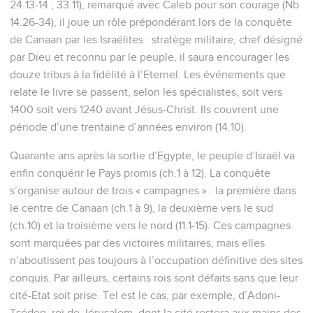
24.13-14 ; 33.11), remarqué avec Caleb pour son courage (Nb
14.26-34), il joue un rôle prépondérant lors de la conquête
de Canaan par les Israélites : stratège militaire, chef désigné
par Dieu et reconnu par le peuple, il saura encourager les
douze tribus à la fidélité à l’Eternel. Les événements que
relate le livre se passent, selon les spécialistes, soit vers
1400 soit vers 1240 avant Jésus-Christ. Ils couvrent une
période d’une trentaine d’années environ (14.10).
Quarante ans après la sortie d’Egypte, le peuple d’Israël va
enfin conquérir le Pays promis (ch.1 à 12). La conquête
s’organise autour de trois « campagnes » : la première dans
le centre de Canaan (ch.1 à 9), la deuxième vers le sud
(ch.10) et la troisième vers le nord (11.1-15). Ces campagnes
sont marquées par des victoires militaires, mais elles
n’aboutissent pas toujours à l’occupation définitive des sites
conquis. Par ailleurs, certains rois sont défaits sans que leur
cité-Etat soit prise. Tel est le cas, par exemple, d’Adoni-
Tsédeq, roi de Jérusalem, dont la cité restera aux mains des