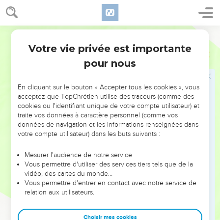
22
Sur Dan il dit : « Dan est un jeune lion qui s'élance du
Basan. »
23
Segond 21
Sur Nephthali il dit : « Nephthali, toi qui es rassasié de
faveurs et comblé des bénédictions de l'Eternel, prends
Votre vie privée est importante
Deutéronome
33
possession des régions situées à l’ouest et au sud ! »
pour nous
24
Sur Aser il dit : « Béni soit Aser parmi les fils de Jacob !
Qu'il soit agréable à ses frères et qu'il plonge son pied dans
En cliquant sur le bouton « Accepter tous les cookies », vous
l'huile !
acceptez que TopChrétien utilise des traceurs (comme des
cookies ou l'identifiant unique de votre compte utilisateur) et
25
Que tes verrous soient en fer et en bronze et que ta
traite vos données à caractère personnel (comme vos
vigueur dure autant que ta vie !
données de navigation et les informations renseignées dans
votre compte utilisateur) dans les buts suivants :
26
» Personne ne peut se comparer au Dieu de Jeshurun. Il
chevauche le ciel pour venir à ton aide, il chevauche avec
Mesurer l'audience de notre service
majesté les nuages.
Vous permettre d'utiliser des services tiers tels que de la
27
vidéo, des cartes du monde…
Le Dieu d'éternité est un refuge ; sous ses bras éternels
Vous permettre d'entrer en contact avec notre service de
est un abri. Devant toi il a chassé l'ennemi et il a dit :
relation aux utilisateurs.
‘Extermine-le.’
28
» Israël réside en sécurité, la source de Jacob est à part
Choisir mes cookies