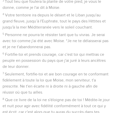
3
Tout lieu que foulera la plante de votre pied, je vous le
donne, comme je l'ai dit à Moïse.
4
Votre territoire ira depuis le désert et le Liban jusqu'au
grand fleuve, jusqu’à l'Euphrate, tout le pays des Hittites et
jusqu'à la mer Méditerranée vers le soleil couchant.
5
Personne ne pourra te résister tant que tu vivras. Je serai
avec toi comme j'ai été avec Moïse. *Je ne te délaisserai pas
et je ne t'abandonnerai pas.
6
Fortifie-toi et prends courage, car c'est toi qui mettras ce
peuple en possession du pays que j'ai juré à leurs ancêtres
de leur donner.
7
Seulement, fortifie-toi et aie bon courage en te conformant
fidèlement à toute la loi que Moïse, mon serviteur, t'a
prescrite. Ne t'en écarte ni à droite ni à gauche afin de
réussir où que tu ailles.
8
Que ce livre de la loi ne s'éloigne pas de toi ! Médite-le jour
et nuit pour agir avec fidélité conformément à tout ce qui y
est écrit, car c'est alors que tu auras du succès dans tes