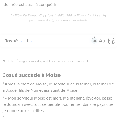
donnée est aussi à conquérir.
La Bible Du Semeur Copyright © 1992, 1999 by Biblica, Inc.® Used by
permission. All rights reserved worldwide.
Josué
1
Seuls les Évangiles sont disponibles en vidéo pour le moment.
Josué succède à Moïse
1
Après la mort de Moïse, le serviteur de l'Eternel, l'Eternel dit
à Josué, fils de Nun et assistant de Moïse :
2
« Mon serviteur Moïse est mort. Maintenant, lève-toi, passe
le Jourdain avec tout ce peuple pour entrer dans le pays que
je donne aux Israélites.