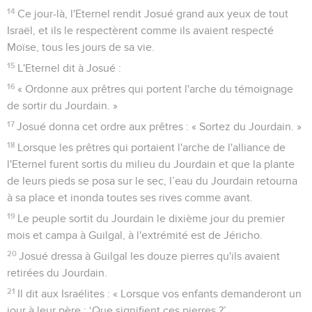
14
Ce jour-là, l'Eternel rendit Josué grand aux yeux de tout
Israël, et ils le respectèrent comme ils avaient respecté
Moïse, tous les jours de sa vie.
15
L'Eternel dit à Josué :
16
« Ordonne aux prêtres qui portent l'arche du témoignage
de sortir du Jourdain. »
17
Josué donna cet ordre aux prêtres : « Sortez du Jourdain. »
18
Lorsque les prêtres qui portaient l'arche de l'alliance de
l'Eternel furent sortis du milieu du Jourdain et que la plante
de leurs pieds se posa sur le sec, l’eau du Jourdain retourna
à sa place et inonda toutes ses rives comme avant.
19
Le peuple sortit du Jourdain le dixième jour du premier
mois et campa à Guilgal, à l'extrémité est de Jéricho.
20
Josué dressa à Guilgal les douze pierres qu'ils avaient
retirées du Jourdain.
21
Il dit aux Israélites : « Lorsque vos enfants demanderont un
jour à leur père : ‘Que signifient ces pierres ?’