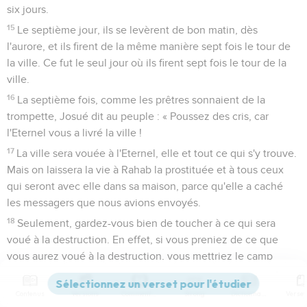
six jours.
15
Le septième jour, ils se levèrent de bon matin, dès
l'aurore, et ils firent de la même manière sept fois le tour de
la ville. Ce fut le seul jour où ils firent sept fois le tour de la
ville.
16
La septième fois, comme les prêtres sonnaient de la
trompette, Josué dit au peuple : « Poussez des cris, car
l'Eternel vous a livré la ville !
17
La ville sera vouée à l'Eternel, elle et tout ce qui s'y trouve.
Mais on laissera la vie à Rahab la prostituée et à tous ceux
qui seront avec elle dans sa maison, parce qu'elle a caché
les messagers que nous avions envoyés.
18
Seulement, gardez-vous bien de toucher à ce qui sera
voué à la destruction. En effet, si vous preniez de ce que
vous aurez voué à la destruction, vous mettriez le camp
d'Israël sous une menace de destruction et vous causeriez
son malheur.
Contenus
Versions
Commentaires
Strong
Dictionnaire
19