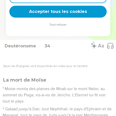
dans un pays de blé et de vin nouveau, et son ciel distille la
rosée.
Accepter tous les cookies
29
Que tu es heureux, Israël ! Qui est, comme toi, un peuple
sauvé par l'Eternel ? Il est le bouclier qui te secourt, l'épée
Tout refuser
qui fait ta grandeur. Tes ennemis te flatteront et toi, tu
piétineras leurs hauteurs. »
Deutéronome
34
Seuls les Évangiles sont disponibles en vidéo pour le moment.
La mort de Moïse
1
Moïse monta des plaines de Moab sur le mont Nebo, au
sommet du Pisga, vis-à-vis de Jéricho. L'Eternel lui fit voir
tout le pays :
2
Galaad jusqu'à Dan, tout Nephthali, le pays d'Ephraïm et de
Manassé, tout le pays de Juda jusqu'à la mer Méditerranée,