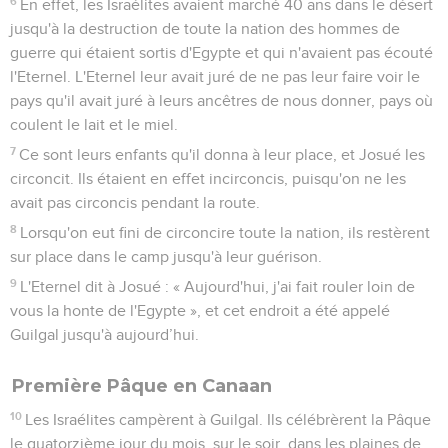
6
En effet, les Israélites avaient marché 40 ans dans le désert
jusqu'à la destruction de toute la nation des hommes de
guerre qui étaient sortis d'Egypte et qui n'avaient pas écouté
l'Eternel. L'Eternel leur avait juré de ne pas leur faire voir le
pays qu'il avait juré à leurs ancêtres de nous donner, pays où
coulent le lait et le miel.
7
Ce sont leurs enfants qu'il donna à leur place, et Josué les
circoncit. Ils étaient en effet incirconcis, puisqu'on ne les
avait pas circoncis pendant la route.
8
Lorsqu'on eut fini de circoncire toute la nation, ils restèrent
sur place dans le camp jusqu'à leur guérison.
9
L'Eternel dit à Josué : « Aujourd'hui, j'ai fait rouler loin de
vous la honte de l'Egypte », et cet endroit a été appelé
Guilgal jusqu'à aujourd’hui.
Première Pâque en Canaan
10
Les Israélites campèrent à Guilgal. Ils célébrèrent la Pâque
le quatorzième jour du mois, sur le soir, dans les plaines de