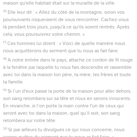
maison qu'elle habitait était sur la muraille de la ville.
16
Elle leur dit : « Allez du côté de la montagne, sinon vos
poursuivants risqueraient de vous rencontrer. Cachez-vous
là pendant trois jours, jusqu'à ce qu'ils soient rentrés. Après
cela, vous poursuivrez votre chemin. »
17
Ces hommes lui dirent : « Voici de quelle manière nous
nous acquitterons du serment que tu nous as fait faire.
18
A notre entrée dans le pays, attache ce cordon de fil rouge
à la fenêtre par laquelle tu nous fais descendre et rassemble
avec toi dans la maison ton père, ta mère, tes frères et toute
ta famille.
19
Si l’un d'eux passe la porte de ta maison pour aller dehors,
son sang retombera sur sa tête et nous en serons innocents.
En revanche, si l’on porte la main contre l'un de ceux qui
seront avec toi dans la maison, quel qu’il soit, son sang
retombera sur notre tête.
20
Si par ailleurs tu divulgues ce qui nous concerne, nous
serons quittes du serment que tu nous as fait faire. »