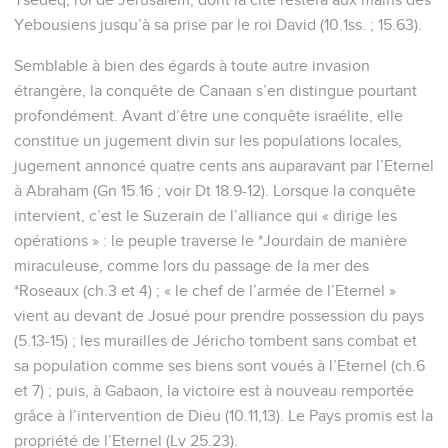
Yebousiens jusqu’à sa prise par le roi David (10.1ss. ; 15.63).
Semblable à bien des égards à toute autre invasion
étrangère, la conquête de Canaan s’en distingue pourtant
profondément. Avant d’être une conquête israélite, elle
constitue un jugement divin sur les populations locales,
jugement annoncé quatre cents ans auparavant par l’Eternel
à Abraham (Gn 15.16 ; voir Dt 18.9-12). Lorsque la conquête
intervient, c’est le Suzerain de l’alliance qui « dirige les
opérations » : le peuple traverse le *Jourdain de manière
miraculeuse, comme lors du passage de la mer des
*Roseaux (ch.3 et 4) ; « le chef de l’armée de l’Eternel »
vient au devant de Josué pour prendre possession du pays
(5.13-15) ; les murailles de Jéricho tombent sans combat et
sa population comme ses biens sont voués à l’Eternel (ch.6
et 7) ; puis, à Gabaon, la victoire est à nouveau remportée
grâce à l’intervention de Dieu (10.11,13). Le Pays promis est la
propriété de l’Eternel (Lv 25.23).