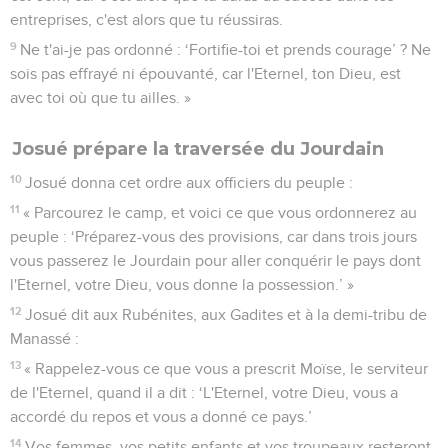
entreprises, c'est alors que tu réussiras.
9
Ne t'ai-je pas ordonné : ‘Fortifie-toi et prends courage’ ? Ne
sois pas effrayé ni épouvanté, car l'Eternel, ton Dieu, est
avec toi où que tu ailles. »
Josué prépare la traversée du Jourdain
10
Josué donna cet ordre aux officiers du peuple :
11
« Parcourez le camp, et voici ce que vous ordonnerez au
peuple : ‘Préparez-vous des provisions, car dans trois jours
vous passerez le Jourdain pour aller conquérir le pays dont
l'Eternel, votre Dieu, vous donne la possession.’ »
12
Josué dit aux Rubénites, aux Gadites et à la demi-tribu de
Manassé :
13
« Rappelez-vous ce que vous a prescrit Moïse, le serviteur
de l'Eternel, quand il a dit : ‘L'Eternel, votre Dieu, vous a
accordé du repos et vous a donné ce pays.’
14
Vos femmes, vos petits enfants et vos troupeaux resteront