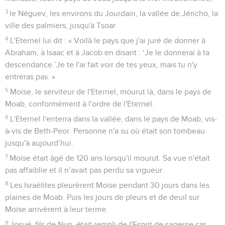
3
le Néguev, les environs du Jourdain, la vallée de Jéricho, la
ville des palmiers, jusqu'à Tsoar.
4
L'Eternel lui dit : « Voilà le pays que j'ai juré de donner à
Abraham, à Isaac et à Jacob en disant : ‘Je le donnerai à ta
descendance.’Je te l'ai fait voir de tes yeux, mais tu n'y
entreras pas. »
5
Moïse, le serviteur de l'Eternel, mourut là, dans le pays de
Moab, conformément à l'ordre de l'Eternel.
6
L'Eternel l'enterra dans la vallée, dans le pays de Moab, vis-
à-vis de Beth-Peor. Personne n'a su où était son tombeau
jusqu'à aujourd’hui.
7
Moïse était âgé de 120 ans lorsqu'il mourut. Sa vue n'était
pas affaiblie et il n’avait pas perdu sa vigueur.
8
Les Israélites pleurèrent Moïse pendant 30 jours dans les
plaines de Moab. Puis les jours de pleurs et de deuil sur
Moïse arrivèrent à leur terme.
9
Josué, fils de Nun, était rempli de l'Esprit de sagesse car