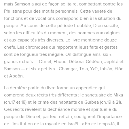
mais Samson a agi de façon solitaire, combattant contre les
Philistins pour des motifs personnels. Cette variété de
fonctions et de vocations correspond bien à la situation du
peuple. Au cours de cette période troublée, Dieu suscite,
selon les difficultés du moment, des hommes aux origines
et aux capacités très diverses. Le livre mentionne douze
chefs. Les chroniques qui rapportent leurs faits et gestes
sont de longueur très inégale. On distingue ainsi six «
grands » chefs — Otniel, Ehoud, Débora, Gédéon, Jephté et
Samson — et six « petits » : Chamgar, Tola, Yaïr, Ibtsân, Elôn
et Abdôn.
La dernière partie du livre forme un appendice qui
comprend deux récits très différents : le sanctuaire de Mika
(ch.17 et 18) et le crime des habitants de Guibea (ch.19 à 21).
Ces récits révèlent la déchéance morale et spirituelle du
peuple de Dieu et, par leur refrain, soulignent l’importance
de l’institution de la royauté en Israël : « En ce temps-là, il