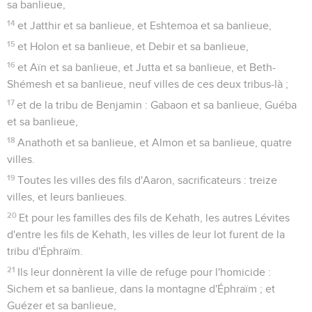
sa banlieue,
14
et Jatthir et sa banlieue, et Eshtemoa et sa banlieue,
15
et Holon et sa banlieue, et Debir et sa banlieue,
16
et Aïn et sa banlieue, et Jutta et sa banlieue, et Beth-
Shémesh et sa banlieue, neuf villes de ces deux tribus-là ;
17
et de la tribu de Benjamin : Gabaon et sa banlieue, Guéba
et sa banlieue,
18
Anathoth et sa banlieue, et Almon et sa banlieue, quatre
villes.
19
Toutes les villes des fils d'Aaron, sacrificateurs : treize
villes, et leurs banlieues.
20
Et pour les familles des fils de Kehath, les autres Lévites
d'entre les fils de Kehath, les villes de leur lot furent de la
tribu d'Éphraïm.
21
Ils leur donnèrent la ville de refuge pour l'homicide :
Sichem et sa banlieue, dans la montagne d'Éphraïm ; et
Guézer et sa banlieue,