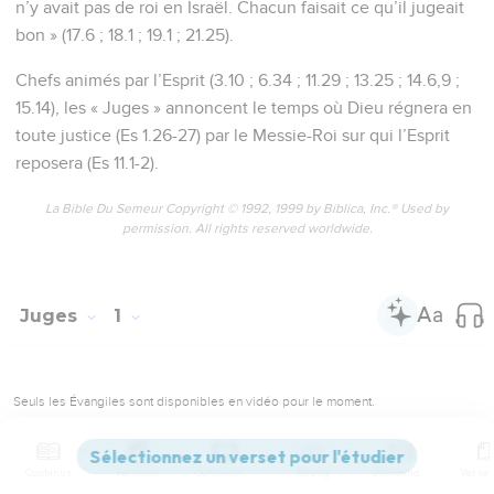
n’y avait pas de roi en Israël. Chacun faisait ce qu’il jugeait
bon » (17.6 ; 18.1 ; 19.1 ; 21.25).
Chefs animés par l’Esprit (3.10 ; 6.34 ; 11.29 ; 13.25 ; 14.6,9 ;
15.14), les « Juges » annoncent le temps où Dieu régnera en
toute justice (Es 1.26-27) par le Messie-Roi sur qui l’Esprit
reposera (Es 11.1-2).
La Bible Du Semeur Copyright © 1992, 1999 by Biblica, Inc.® Used by
permission. All rights reserved worldwide.
Juges
1
Seuls les Évangiles sont disponibles en vidéo pour le moment.
Israël s'installe en Canaan
Contenus
Versions
Commentaires
Strong
Dictionnaire
1