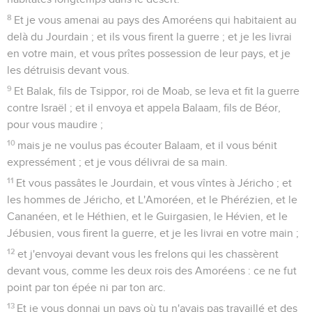
8
Et je vous amenai au pays des Amoréens qui habitaient au
delà du Jourdain ; et ils vous firent la guerre ; et je les livrai
en votre main, et vous prîtes possession de leur pays, et je
les détruisis devant vous.
9
Et Balak, fils de Tsippor, roi de Moab, se leva et fit la guerre
contre Israël ; et il envoya et appela Balaam, fils de Béor,
pour vous maudire ;
10
mais je ne voulus pas écouter Balaam, et il vous bénit
expressément ; et je vous délivrai de sa main.
11
Et vous passâtes le Jourdain, et vous vîntes à Jéricho ; et
les hommes de Jéricho, et L'Amoréen, et le Phérézien, et le
Cananéen, et le Héthien, et le Guirgasien, le Hévien, et le
Jébusien, vous firent la guerre, et je les livrai en votre main ;
12
et j'envoyai devant vous les frelons qui les chassèrent
devant vous, comme les deux rois des Amoréens : ce ne fut
point par ton épée ni par ton arc.
13
Et je vous donnai un pays où tu n'avais pas travaillé et des