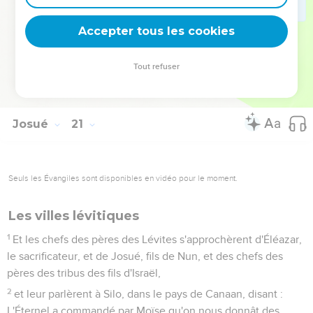
en Basan, de la tribu de Manassé.
9
Ce furent là les villes assignées à tous les fils d'Israël et à
Accepter tous les cookies
l'étranger qui séjournait parmi eux, afin que quiconque
aurait, par mégarde, frappé à mort quelqu'un, s'y enfuît, et ne
Tout refuser
mourût pas de la main du vengeur du sang, jusqu'à ce qu'il
eût comparu devant l'assemblée.
Josué
21
Seuls les Évangiles sont disponibles en vidéo pour le moment.
Les villes lévitiques
1
Et les chefs des pères des Lévites s'approchèrent d'Éléazar,
le sacrificateur, et de Josué, fils de Nun, et des chefs des
pères des tribus des fils d'Israël,
2
et leur parlèrent à Silo, dans le pays de Canaan, disant :
L'Éternel a commandé par Moïse qu'on nous donnât des