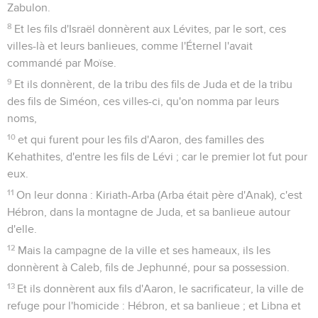
Zabulon.
8
Et les fils d'Israël donnèrent aux Lévites, par le sort, ces
villes-là et leurs banlieues, comme l'Éternel l'avait
commandé par Moïse.
9
Et ils donnèrent, de la tribu des fils de Juda et de la tribu
des fils de Siméon, ces villes-ci, qu'on nomma par leurs
noms,
10
et qui furent pour les fils d'Aaron, des familles des
Kehathites, d'entre les fils de Lévi ; car le premier lot fut pour
eux.
11
On leur donna : Kiriath-Arba (Arba était père d'Anak), c'est
Hébron, dans la montagne de Juda, et sa banlieue autour
d'elle.
12
Mais la campagne de la ville et ses hameaux, ils les
donnèrent à Caleb, fils de Jephunné, pour sa possession.
13
Et ils donnèrent aux fils d'Aaron, le sacrificateur, la ville de
refuge pour l'homicide : Hébron, et sa banlieue ; et Libna et