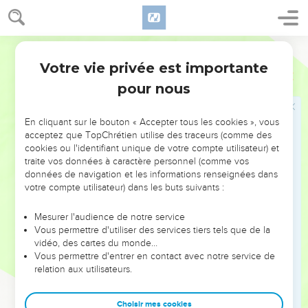
tiendra à l'entrée de la porte de la ville, et dira aux oreilles
des anciens de cette ville l'affaire qui lui est arrivée ; et ils le
recueilleront auprès d'eux dans la ville et lui donneront un
Darby
lieu pour habiter avec eux.
Votre vie privée est importante
5
Josué
20
Et si le vengeur du sang le poursuit, ils ne livreront pas
pour nous
l'homicide en sa main ; car c'est sans le savoir qu'il a frappé
son prochain : il ne le haïssait pas auparavant.
En cliquant sur le bouton « Accepter tous les cookies », vous
6
Et il habitera dans cette ville, jusqu'à ce qu'il comparaisse
acceptez que TopChrétien utilise des traceurs (comme des
en jugement devant l'assemblée, jusqu'à la mort du grand
cookies ou l'identifiant unique de votre compte utilisateur) et
sacrificateur qui sera en ces jours-là ; alors l'homicide s'en
traite vos données à caractère personnel (comme vos
retournera et reviendra dans sa ville et dans sa maison, dans
données de navigation et les informations renseignées dans
votre compte utilisateur) dans les buts suivants :
la ville d'où il s'était enfui.
7
Et ils sanctifièrent Kédesh, en Galilée, dans la montagne de
Mesurer l'audience de notre service
Nephthali ; et Sichem, dans la montagne d'Éphraïm ; et
Vous permettre d'utiliser des services tiers tels que de la
vidéo, des cartes du monde…
Kiriath-Arba, qui est Hébron, dans la montagne de Juda.
Vous permettre d'entrer en contact avec notre service de
8
Et au delà du Jourdain de Jéricho, vers le levant, ils
relation aux utilisateurs.
établirent, de la tribu de Ruben, Bétser, dans le désert, sur le
plateau ; et Ramoth, en Galaad, de la tribu de Gad ; et Golan,
Choisir mes cookies