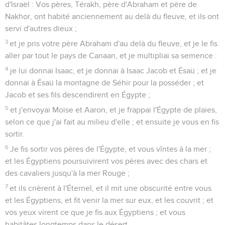
d'Israël : Vos pères, Térakh, père d'Abraham et père de
Nakhor, ont habité anciennement au delà du fleuve, et ils ont
servi d'autres dieux ;
3
et je pris votre père Abraham d'au delà du fleuve, et je le fis
aller par tout le pays de Canaan, et je multipliai sa semence :
4
je lui donnai Isaac, et je donnai à Isaac Jacob et Ésaü ; et je
donnai à Ésaü la montagne de Séhir pour la posséder ; et
Jacob et ses fils descendirent en Égypte ;
5
et j'envoyai Moïse et Aaron, et je frappai l'Égypte de plaies,
selon ce que j'ai fait au milieu d'elle ; et ensuite je vous en fis
sortir.
6
Je fis sortir vos pères de l'Égypte, et vous vîntes à la mer ;
et les Égyptiens poursuivirent vos pères avec des chars et
des cavaliers jusqu'à la mer Rouge ;
7
et ils crièrent à l'Éternel, et il mit une obscurité entre vous
et les Égyptiens, et fit venir la mer sur eux, et les couvrit ; et
vos yeux virent ce que je fis aux Égyptiens ; et vous
habitâtes longtemps dans le désert.