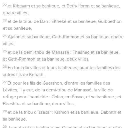
22
et Kibtsaïm et sa banlieue, et Beth-Horon et sa banlieue,
quatre villes ;
23
et de la tribu de Dan : Eltheké et sa banlieue, Guibbethon
et sa banlieue,
24
Ajalon et sa banlieue, Gath-Rimmon et sa banlieue, quatre
villes ;
25
et de la demi-tribu de Manassé : Thaanac et sa banlieue,
et Gath-Rimmon et sa banlieue, deux villes.
26
En tout dix villes et leurs banlieues, pour les familles des
autres fils de Kehath.
27
Et pour les fils de Guershon, d'entre les familles des
Lévites, il y eut, de la demi-tribu de Manassé, la ville de
refuge pour l'homicide : Golan, en Basan, et sa banlieue ; et
Beeshtra et sa banlieue, deux villes ;
28
et de la tribu d'Issacar : Kishion et sa banlieue, Dabrath et
sa banlieue,
29
Jarmuth et sa banlieue, En-Gannim et sa banlieue, quatre