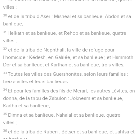
villes ;
30
et de la tribu d'Aser : Misheal et sa banlieue, Abdon et sa
banlieue,
31
Helkath et sa banlieue, et Rehob et sa banlieue, quatre
villes ;
32
et de la tribu de Nephthali, la ville de refuge pour
l'homicide : Kédesh, en Galilée, et sa banlieue ; et Hammoth-
Dor et sa banlieue, et Karthan et sa banlieue, trois villes.
33
Toutes les villes des Guershonites, selon leurs familles :
treize villes et leurs banlieues.
34
Et pour les familles des fils de Merari, les autres Lévites, on
donna, de la tribu de Zabulon : Jokneam et sa banlieue,
Kartha et sa banlieue,
35
Dimna et sa banlieue, Nahalal et sa banlieue, quatre
villes ;
36
et de la tribu de Ruben : Bétser et sa banlieue, et Jahtsa et