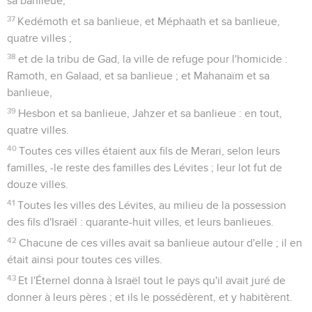
sa banlieue,
37
Kedémoth et sa banlieue, et Méphaath et sa banlieue,
quatre villes ;
38
et de la tribu de Gad, la ville de refuge pour l'homicide :
Ramoth, en Galaad, et sa banlieue ; et Mahanaïm et sa
banlieue,
39
Hesbon et sa banlieue, Jahzer et sa banlieue : en tout,
quatre villes.
40
Toutes ces villes étaient aux fils de Merari, selon leurs
familles, -le reste des familles des Lévites ; leur lot fut de
douze villes.
41
Toutes les villes des Lévites, au milieu de la possession
des fils d'Israël : quarante-huit villes, et leurs banlieues.
42
Chacune de ces villes avait sa banlieue autour d'elle ; il en
était ainsi pour toutes ces villes.
43
Et l'Éternel donna à Israël tout le pays qu'il avait juré de
donner à leurs pères ; et ils le possédèrent, et y habitèrent.