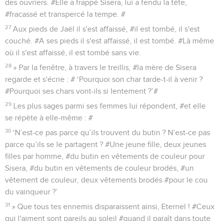
des ouvriers. #Elle a frappé Sisera, lui a fendu la tête,
#fracassé et transpercé la tempe. #
27
Aux pieds de Jaël il s'est affaissé, #il est tombé, il s'est
couché. #A ses pieds il s'est affaissé, il est tombé. #Là même
où il s'est affaissé, il est tombé sans vie.
28
» Par la fenêtre, à travers le treillis, #la mère de Sisera
regarde et s'écrie : # ‘Pourquoi son char tarde-t-il à venir ?
#Pourquoi ses chars vont-ils si lentement ?’#
29
Les plus sages parmi ses femmes lui répondent, #et elle
se répète à elle-même : #
30
‘N’est-ce pas parce qu’ils trouvent du butin ? N’est-ce pas
parce qu’ils se le partagent ? #Une jeune fille, deux jeunes
filles par homme, #du butin en vêtements de couleur pour
Sisera, #du butin en vêtements de couleur brodés, #un
vêtement de couleur, deux vêtements brodés #pour le cou
du vainqueur ?’
31
» Que tous tes ennemis disparaissent ainsi, Eternel ! #Ceux
qui l'aiment sont pareils au soleil #quand il paraît dans toute