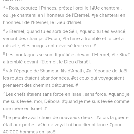
3
» Rois, écoutez ! Princes, prêtez l'oreille ! #Je chanterai,
oui, je chanterai en l’honneur de l'Eternel, #je chanterai en
l’honneur de l'Eternel, le Dieu d'Israël.
4
» Eternel, quand tu es sorti de Séir, #quand tu t'es avancé,
venant des champs d'Edom, #la terre a tremblé et le ciel a
ruisselé, #les nuages ont déversé leur eau. #
5
Les montagnes se sont liquéfiées devant l'Eternel, #le Sinaï
a tremblé devant l'Eternel, le Dieu d'Israël.
6
» A l’époque de Shamgar, fils d'Anath, #à l’époque de Jaël,
les routes étaient abandonnées, #et ceux qui voyageaient
prenaient des chemins détournés. #
7
Les chefs étaient sans force en Israël, sans force, #quand je
me suis levée, moi, Débora, #quand je me suis levée comme
une mère en Israël. #
8
Le peuple avait choisi de nouveaux dieux : #alors la guerre
était aux portes. #On ne voyait ni bouclier ni lance #pour
40'000 hommes en Israël.