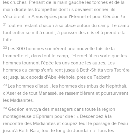
les cruches. Prenant de la main gauche les torches et de la
main droite les trompettes dont ils devaient sonner, ils
s'écrièrent : « A vos épées pour l'Eternel et pour Gédéon ! »
21
tout en restant chacun à sa place autour du camp. Le camp
tout entier se mit à courir, à pousser des cris et à prendre la
fuite.
22
Les 300 hommes sonnèrent une nouvelle fois de la
trompette et, dans tout le camp, l'Eternel fit en sorte que les
hommes tournent l'épée les uns contre les autres. Les
hommes du camp s'enfuirent jusqu'à Beth-Shitta vers Tseréra
et jusqu'aux abords d'Abel-Mehola, près de Tabbath.
23
Les hommes d'Israël, les hommes des tribus de Nephthali,
d'Aser et de tout Manassé, se rassemblèrent et poursuivirent
les Madianites.
24
Gédéon envoya des messagers dans toute la région
montagneuse d'Ephraïm pour dire : « Descendez à la
rencontre des Madianites et coupez-leur le passage de l’eau
jusqu'à Beth-Bara, tout le long du Jourdain. » Tous les