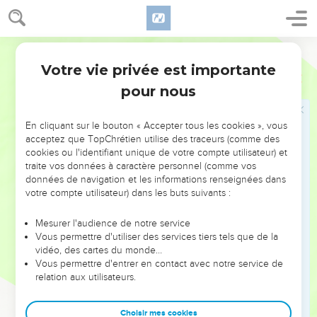
Jabin, le roi de Hatsor, et la famille de Héber le Kénien.
18
Jaël sortit à la rencontre de Sisera et lui dit : « Entre, mon
Segond 21
seigneur, entre chez moi, n’aie pas peur. » Il entra chez elle
dans la tente et elle le cacha sous une couverture.
Votre vie privée est importante
Juges
4
19
Il lui dit : « Donne-moi, je t’en prie, un peu d'eau à boire,
pour nous
car j'ai soif. » Elle ouvrit l'outre du lait, lui donna à boire et le
couvrit.
En cliquant sur le bouton « Accepter tous les cookies », vous
acceptez que TopChrétien utilise des traceurs (comme des
20
Il lui dit encore : « Tiens-toi à l'entrée de la tente et, si l'on
cookies ou l'identifiant unique de votre compte utilisateur) et
vient te demander : ‘Y a-t-il quelqu'un ici ?’tu répondras :
traite vos données à caractère personnel (comme vos
‘Non.’ »
données de navigation et les informations renseignées dans
votre compte utilisateur) dans les buts suivants :
21
Jaël, la femme de Héber, s’empara d’un pieu de la tente,
prit un marteau, s'approcha de lui doucement et lui enfonça
Mesurer l'audience de notre service
le pieu dans la tempe. Il pénétra jusqu’en terre. Sisera se
Vous permettre d'utiliser des services tiers tels que de la
trouvait alors dans un état de sommeil profond, car il était
vidéo, des cartes du monde…
Vous permettre d'entrer en contact avec notre service de
accablé de fatigue, et il mourut.
relation aux utilisateurs.
22
Voici que survint Barak, qui était à la poursuite de Sisera.
Jaël sortit à sa rencontre et lui dit : « Viens, je vais te montrer
Choisir mes cookies