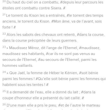
20
Du haut du ciel on a combattu, #depuis leur parcours les
étoiles ont combattu contre Sisera. #
21
Le torrent du Kison les a entraînés, #le torrent des temps
anciens, le torrent du Kison. #Mon âme, va de l’avant, sois
forte ! #
22
Alors les sabots des chevaux ont retenti, #dans la course,
dans la course précipitée de leurs guerriers.
23
» Maudissez Méroz, dit l'ange de l'Eternel, #maudissez,
maudissez ses habitants, #car ils ne sont pas venus au
secours de l'Eternel, #au secours de l'Eternel, parmi les
hommes vaillants.
24
» Que Jaël, la femme de Héber le Kénien, #soit bénie
parmi les femmes ! #Qu’elle soit bénie parmi les femmes qui
habitent sous les tentes ! #
25
Il a demandé de l'eau, elle a donné du lait ; #dans la
coupe d'honneur elle a présenté du lait caillé. #
26
D'une main elle a pris le pieu, #et de l’autre le marteau