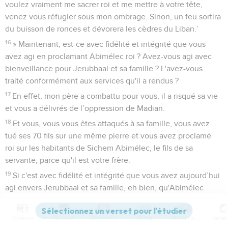
voulez vraiment me sacrer roi et me mettre à votre tête,
venez vous réfugier sous mon ombrage. Sinon, un feu sortira
du buisson de ronces et dévorera les cèdres du Liban.’
16
» Maintenant, est-ce avec fidélité et intégrité que vous
avez agi en proclamant Abimélec roi ? Avez-vous agi avec
bienveillance pour Jerubbaal et sa famille ? L'avez-vous
traité conformément aux services qu'il a rendus ?
17
En effet, mon père a combattu pour vous, il a risqué sa vie
et vous a délivrés de l’oppression de Madian.
18
Et vous, vous vous êtes attaqués à sa famille, vous avez
tué ses 70 fils sur une même pierre et vous avez proclamé
roi sur les habitants de Sichem Abimélec, le fils de sa
servante, parce qu'il est votre frère.
19
Si c'est avec fidélité et intégrité que vous avez aujourd’hui
agi envers Jerubbaal et sa famille, eh bien, qu'Abimélec
fasse votre joie et que vous fassiez aussi la sienne !
20
Sinon, qu'un feu sorte d'Abimélec et dévore les habitants
Contenus
Versions
Commentaires
Strong
Dictionnaire
de Sichem et de Millo, et qu'un feu sorte des habitants de