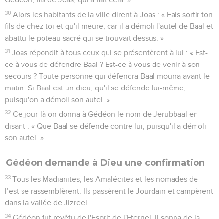
30
Alors les habitants de la ville dirent à Joas : « Fais sortir ton
fils de chez toi et qu'il meure, car il a démoli l'autel de Baal et
abattu le poteau sacré qui se trouvait dessus. »
31
Joas répondit à tous ceux qui se présentèrent à lui : « Est-
ce à vous de défendre Baal ? Est-ce à vous de venir à son
secours ? Toute personne qui défendra Baal mourra avant le
matin. Si Baal est un dieu, qu'il se défende lui-même,
puisqu'on a démoli son autel. »
32
Ce jour-là on donna à Gédéon le nom de Jerubbaal en
disant : « Que Baal se défende contre lui, puisqu'il a démoli
son autel. »
Gédéon demande à Dieu une confirmation
33
Tous les Madianites, les Amalécites et les nomades de
l’est se rassemblèrent. Ils passèrent le Jourdain et campèrent
dans la vallée de Jizreel.
34
Gédéon fut revêtu de l'Esprit de l'Eternel. Il sonna de la