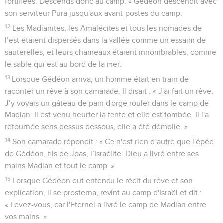
fortifiées. Descends donc au camp. » Gédéon descendit avec
son serviteur Pura jusqu'aux avant-postes du camp.
12
Les Madianites, les Amalécites et tous les nomades de
l’est étaient dispersés dans la vallée comme un essaim de
sauterelles, et leurs chameaux étaient innombrables, comme
le sable qui est au bord de la mer.
13
Lorsque Gédéon arriva, un homme était en train de
raconter un rêve à son camarade. Il disait : « J'ai fait un rêve.
J’y voyais un gâteau de pain d'orge rouler dans le camp de
Madian. Il est venu heurter la tente et elle est tombée. Il l'a
retournée sens dessus dessous, elle a été démolie. »
14
Son camarade répondit : « Ce n'est rien d’autre que l'épée
de Gédéon, fils de Joas, l’Israélite. Dieu a livré entre ses
mains Madian et tout le camp. »
15
Lorsque Gédéon eut entendu le récit du rêve et son
explication, il se prosterna, revint au camp d'Israël et dit :
« Levez-vous, car l'Eternel a livré le camp de Madian entre
vos mains. »