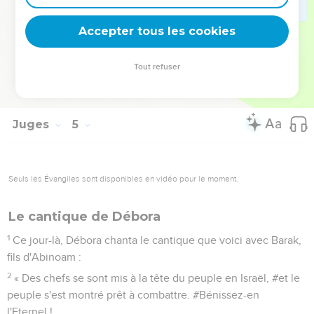
l'homme que tu cherches. » Il entra chez elle et vit Sisera
étendu mort, le pieu dans la tempe.
Accepter tous les cookies
23
Ce jour-là, Dieu humilia Jabin, le roi de Canaan, devant les
Israélites.
Tout refuser
24
La pression des Israélites se fit de plus en plus lourde
contre Jabin, le roi de Canaan, jusqu'à son extermination.
Juges
5
Seuls les Évangiles sont disponibles en vidéo pour le moment.
Le cantique de Débora
1
Ce jour-là, Débora chanta le cantique que voici avec Barak,
fils d'Abinoam :
2
« Des chefs se sont mis à la tête du peuple en Israël, #et le
peuple s'est montré prêt à combattre. #Bénissez-en
l'Eternel !