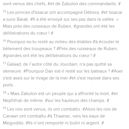
sont venus des chefs, #et de Zabulon des commandants. #
15
Les princes d'Issacar ont accompagné Débora, #et Issacar
a suivi Barak. #Il a été envoyé sur ses pas dans la vallée. »
Mais près des ruisseaux de Ruben, #grandes ont été les
délibérations du cœur ! #
16
Pourquoi es-tu resté au milieu des étables #à écouter le
bêlement des troupeaux ? #Près des ruisseaux de Ruben,
#grandes ont été les délibérations du cœur ! #
17
Galaad, de l’autre côté du Jourdain, n'a pas quitté sa
demeure. #Pourquoi Dan est-il resté sur les bateaux ? #Aser
s'est assis sur le rivage de la mer #et s'est reposé dans ses
ports.
18
» Mais Zabulon est un peuple qui a affronté la mort, #et
Nephthali de même, #sur les hauteurs des champs. #
19
Les rois sont venus, ils ont combattu. #Alors les rois de
Canaan ont combattu #à Thaanac, vers les eaux de
Meguiddo. #Ils n’ont remporté ni butin ni argent. #