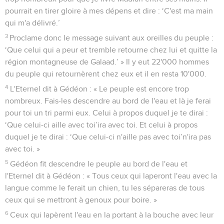
pourrait en tirer gloire à mes dépens et dire : ‘C'est ma main
qui m'a délivré.’
3
Proclame donc le message suivant aux oreilles du peuple :
‘Que celui qui a peur et tremble retourne chez lui et quitte la
région montagneuse de Galaad.’ » Il y eut 22'000 hommes
du peuple qui retournèrent chez eux et il en resta 10'000.
4
L'Eternel dit à Gédéon : « Le peuple est encore trop
nombreux. Fais-les descendre au bord de l'eau et là je ferai
pour toi un tri parmi eux. Celui à propos duquel je te dirai :
‘Que celui-ci aille avec toi’ira avec toi. Et celui à propos
duquel je te dirai : ‘Que celui-ci n'aille pas avec toi’n'ira pas
avec toi. »
5
Gédéon fit descendre le peuple au bord de l'eau et
l'Eternel dit à Gédéon : « Tous ceux qui laperont l'eau avec la
langue comme le ferait un chien, tu les sépareras de tous
ceux qui se mettront à genoux pour boire. »
6
Ceux qui lapèrent l'eau en la portant à la bouche avec leur