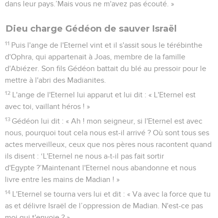
dans leur pays.’Mais vous ne m'avez pas écouté. »
Dieu charge Gédéon de sauver Israël
11
Puis l'ange de l'Eternel vint et il s'assit sous le térébinthe
d'Ophra, qui appartenait à Joas, membre de la famille
d'Abiézer. Son fils Gédéon battait du blé au pressoir pour le
mettre à l'abri des Madianites.
12
L'ange de l'Eternel lui apparut et lui dit : « L'Eternel est
avec toi, vaillant héros ! »
13
Gédéon lui dit : « Ah ! mon seigneur, si l'Eternel est avec
nous, pourquoi tout cela nous est-il arrivé ? Où sont tous ses
actes merveilleux, ceux que nos pères nous racontent quand
ils disent : ‘L'Eternel ne nous a-t-il pas fait sortir
d'Egypte ?’Maintenant l'Eternel nous abandonne et nous
livre entre les mains de Madian ! »
14
L'Eternel se tourna vers lui et dit : « Va avec la force que tu
as et délivre Israël de l’oppression de Madian. N'est-ce pas
moi qui t'envoie ? »