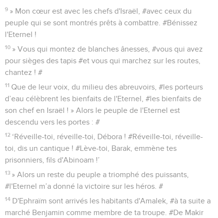
9
» Mon cœur est avec les chefs d'Israël, #avec ceux du
peuple qui se sont montrés prêts à combattre. #Bénissez
l'Eternel !
10
» Vous qui montez de blanches ânesses, #vous qui avez
pour sièges des tapis #et vous qui marchez sur les routes,
chantez ! #
11
Que de leur voix, du milieu des abreuvoirs, #les porteurs
d’eau célèbrent les bienfaits de l'Eternel, #les bienfaits de
son chef en Israël ! » Alors le peuple de l'Eternel est
descendu vers les portes : #
12
‘Réveille-toi, réveille-toi, Débora ! #Réveille-toi, réveille-
toi, dis un cantique ! #Lève-toi, Barak, emmène tes
prisonniers, fils d'Abinoam !’
13
» Alors un reste du peuple a triomphé des puissants,
#l'Eternel m’a donné la victoire sur les héros. #
14
D'Ephraïm sont arrivés les habitants d'Amalek, #à ta suite a
marché Benjamin comme membre de ta troupe. #De Makir