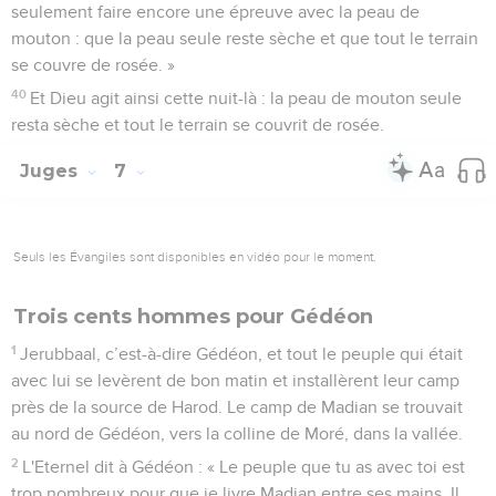
seulement faire encore une épreuve avec la peau de
mouton : que la peau seule reste sèche et que tout le terrain
se couvre de rosée. »
40
Et Dieu agit ainsi cette nuit-là : la peau de mouton seule
resta sèche et tout le terrain se couvrit de rosée.
Juges
7
Seuls les Évangiles sont disponibles en vidéo pour le moment.
Trois cents hommes pour Gédéon
1
Jerubbaal, c’est-à-dire Gédéon, et tout le peuple qui était
avec lui se levèrent de bon matin et installèrent leur camp
près de la source de Harod. Le camp de Madian se trouvait
au nord de Gédéon, vers la colline de Moré, dans la vallée.
2
L'Eternel dit à Gédéon : « Le peuple que tu as avec toi est
trop nombreux pour que je livre Madian entre ses mains. Il