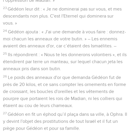
l’oppression de Madian. »
23
Gédéon leur dit : « Je ne dominerai pas sur vous, et mes
descendants non plus. C'est l'Eternel qui dominera sur
vous. »
24
Gédéon ajouta : « J'ai une demande à vous faire : donnez-
moi chacun les anneaux de votre butin. » – Les ennemis
avaient des anneaux d'or, car c’étaient des Ismaélites. –
25
Ils répondirent : « Nous te les donnerons volontiers », et ils
étendirent par terre un manteau, sur lequel chacun jeta les
anneaux pris dans son butin.
26
Le poids des anneaux d'or que demanda Gédéon fut de
près de 20 kilos, et ce sans compter les ornements en forme
de croissant, les boucles d'oreilles et les vêtements de
pourpre que portaient les rois de Madian, ni les colliers qui
étaient au cou de leurs chameaux.
27
Gédéon en fit un éphod qu’il plaça dans sa ville, à Ophra. Il
y devint l'objet des prostitutions de tout Israël et il fut un
piège pour Gédéon et pour sa famille.