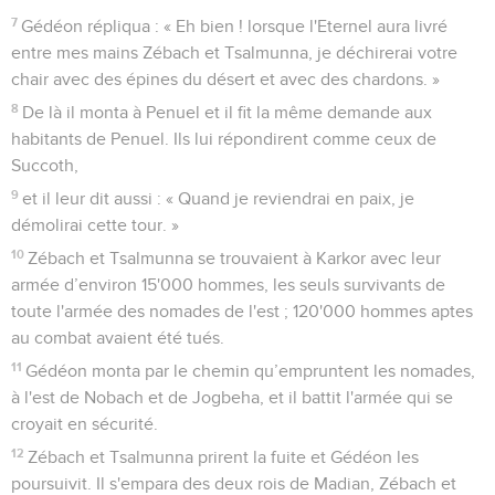
7
Gédéon répliqua : « Eh bien ! lorsque l'Eternel aura livré
entre mes mains Zébach et Tsalmunna, je déchirerai votre
chair avec des épines du désert et avec des chardons. »
8
De là il monta à Penuel et il fit la même demande aux
habitants de Penuel. Ils lui répondirent comme ceux de
Succoth,
9
et il leur dit aussi : « Quand je reviendrai en paix, je
démolirai cette tour. »
10
Zébach et Tsalmunna se trouvaient à Karkor avec leur
armée d’environ 15'000 hommes, les seuls survivants de
toute l'armée des nomades de l'est ; 120'000 hommes aptes
au combat avaient été tués.
11
Gédéon monta par le chemin qu’empruntent les nomades,
à l'est de Nobach et de Jogbeha, et il battit l'armée qui se
croyait en sécurité.
12
Zébach et Tsalmunna prirent la fuite et Gédéon les
poursuivit. Il s'empara des deux rois de Madian, Zébach et