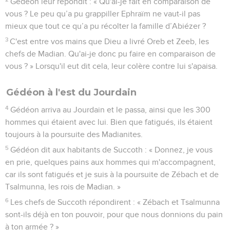
Gédéon leur répondit : « Qu'ai-je fait en comparaison de
vous ? Le peu qu’a pu grappiller Ephraïm ne vaut-il pas
mieux que tout ce qu’a pu récolter la famille d’Abiézer ?
3
C'est entre vos mains que Dieu a livré Oreb et Zeeb, les
chefs de Madian. Qu'ai-je donc pu faire en comparaison de
vous ? » Lorsqu'il eut dit cela, leur colère contre lui s'apaisa.
Gédéon à l'est du Jourdain
4
Gédéon arriva au Jourdain et le passa, ainsi que les 300
hommes qui étaient avec lui. Bien que fatigués, ils étaient
toujours à la poursuite des Madianites.
5
Gédéon dit aux habitants de Succoth : « Donnez, je vous
en prie, quelques pains aux hommes qui m'accompagnent,
car ils sont fatigués et je suis à la poursuite de Zébach et de
Tsalmunna, les rois de Madian. »
6
Les chefs de Succoth répondirent : « Zébach et Tsalmunna
sont-ils déjà en ton pouvoir, pour que nous donnions du pain
à ton armée ? »