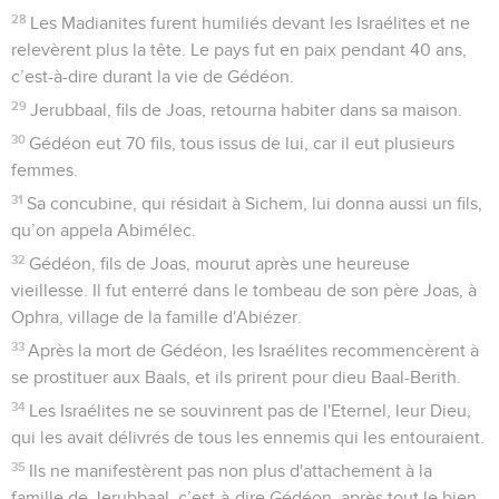
28
Les Madianites furent humiliés devant les Israélites et ne
relevèrent plus la tête. Le pays fut en paix pendant 40 ans,
c’est-à-dire durant la vie de Gédéon.
29
Jerubbaal, fils de Joas, retourna habiter dans sa maison.
30
Gédéon eut 70 fils, tous issus de lui, car il eut plusieurs
femmes.
31
Sa concubine, qui résidait à Sichem, lui donna aussi un fils,
qu’on appela Abimélec.
32
Gédéon, fils de Joas, mourut après une heureuse
vieillesse. Il fut enterré dans le tombeau de son père Joas, à
Ophra, village de la famille d'Abiézer.
33
Après la mort de Gédéon, les Israélites recommencèrent à
se prostituer aux Baals, et ils prirent pour dieu Baal-Berith.
34
Les Israélites ne se souvinrent pas de l'Eternel, leur Dieu,
qui les avait délivrés de tous les ennemis qui les entouraient.
35
Ils ne manifestèrent pas non plus d'attachement à la
famille de Jerubbaal, c’est-à-dire Gédéon, après tout le bien