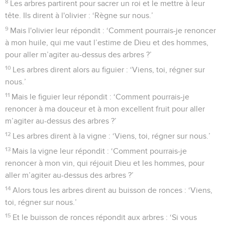
8
Les arbres partirent pour sacrer un roi et le mettre à leur
tête. Ils dirent à l'olivier : ‘Règne sur nous.’
9
Mais l'olivier leur répondit : ‘Comment pourrais-je renoncer
à mon huile, qui me vaut l’estime de Dieu et des hommes,
pour aller m’agiter au-dessus des arbres ?’
10
Les arbres dirent alors au figuier : ‘Viens, toi, régner sur
nous.’
11
Mais le figuier leur répondit : ‘Comment pourrais-je
renoncer à ma douceur et à mon excellent fruit pour aller
m’agiter au-dessus des arbres ?’
12
Les arbres dirent à la vigne : ‘Viens, toi, régner sur nous.’
13
Mais la vigne leur répondit : ‘Comment pourrais-je
renoncer à mon vin, qui réjouit Dieu et les hommes, pour
aller m’agiter au-dessus des arbres ?’
14
Alors tous les arbres dirent au buisson de ronces : ‘Viens,
toi, régner sur nous.’
15
Et le buisson de ronces répondit aux arbres : ‘Si vous