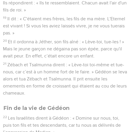
Ils répondirent : « Ils te ressemblaient. Chacun avait l'air d'un
fils de roi. »
19
Il dit : « C'étaient mes frères, les fils de ma mère. L'Eternel
est vivant ! Si vous les aviez laissés vivre, je ne vous tuerais
pas. »
20
Et il ordonna à Jéther, son fils aîné : « Lève-toi, tue-les ! »
Mais le jeune garçon ne dégaina pas son épée, parce qu'il
avait peur. En effet, c’était encore un enfant.
21
Zébach et Tsalmunna dirent : « Lève-toi toi-même et tue-
nous, car c’est à un homme fort de le faire. » Gédéon se leva
alors et tua Zébach et Tsalmunna. Il prit ensuite les
ornements en forme de croissant qui étaient au cou de leurs
chameaux.
Fin de la vie de Gédéon
22
Les Israélites dirent à Gédéon : « Domine sur nous, toi,
puis ton fils et tes descendants, car tu nous as délivrés de