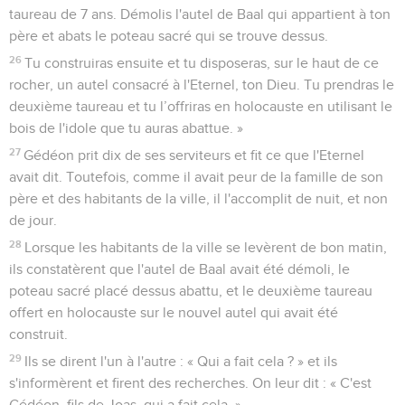
taureau de 7 ans. Démolis l'autel de Baal qui appartient à ton
père et abats le poteau sacré qui se trouve dessus.
26
Tu construiras ensuite et tu disposeras, sur le haut de ce
rocher, un autel consacré à l'Eternel, ton Dieu. Tu prendras le
deuxième taureau et tu l’offriras en holocauste en utilisant le
bois de l'idole que tu auras abattue. »
27
Gédéon prit dix de ses serviteurs et fit ce que l'Eternel
avait dit. Toutefois, comme il avait peur de la famille de son
père et des habitants de la ville, il l'accomplit de nuit, et non
de jour.
28
Lorsque les habitants de la ville se levèrent de bon matin,
ils constatèrent que l'autel de Baal avait été démoli, le
poteau sacré placé dessus abattu, et le deuxième taureau
offert en holocauste sur le nouvel autel qui avait été
construit.
29
Ils se dirent l'un à l'autre : « Qui a fait cela ? » et ils
s'informèrent et firent des recherches. On leur dit : « C'est
Gédéon, fils de Joas, qui a fait cela. »