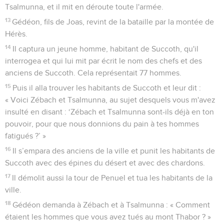
Tsalmunna, et il mit en déroute toute l'armée.
13
Gédéon, fils de Joas, revint de la bataille par la montée de
Hérès.
14
Il captura un jeune homme, habitant de Succoth, qu'il
interrogea et qui lui mit par écrit le nom des chefs et des
anciens de Succoth. Cela représentait 77 hommes.
15
Puis il alla trouver les habitants de Succoth et leur dit :
« Voici Zébach et Tsalmunna, au sujet desquels vous m'avez
insulté en disant : ‘Zébach et Tsalmunna sont-ils déjà en ton
pouvoir, pour que nous donnions du pain à tes hommes
fatigués ?’ »
16
Il s’empara des anciens de la ville et punit les habitants de
Succoth avec des épines du désert et avec des chardons.
17
Il démolit aussi la tour de Penuel et tua les habitants de la
ville.
18
Gédéon demanda à Zébach et à Tsalmunna : « Comment
étaient les hommes que vous avez tués au mont Thabor ? »