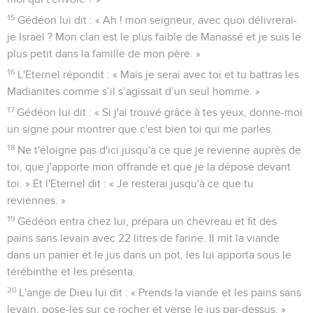
15
Gédéon lui dit : « Ah ! mon seigneur, avec quoi délivrerai-
je Israël ? Mon clan est le plus faible de Manassé et je suis le
plus petit dans la famille de mon père. »
16
L'Eternel répondit : « Mais je serai avec toi et tu battras les
Madianites comme s’il s’agissait d’un seul homme. »
17
Gédéon lui dit : « Si j'ai trouvé grâce à tes yeux, donne-moi
un signe pour montrer que c'est bien toi qui me parles.
18
Ne t'éloigne pas d'ici jusqu'à ce que je revienne auprès de
toi, que j'apporte mon offrande et que je la dépose devant
toi. » Et l'Eternel dit : « Je resterai jusqu'à ce que tu
reviennes. »
19
Gédéon entra chez lui, prépara un chevreau et fit des
pains sans levain avec 22 litres de farine. Il mit la viande
dans un panier et le jus dans un pot, les lui apporta sous le
térébinthe et les présenta.
20
L'ange de Dieu lui dit : « Prends la viande et les pains sans
levain, pose-les sur ce rocher et verse le jus par-dessus. »