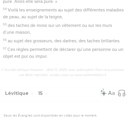
pure. Alors elle sera pure. »
54
Voilà les enseignements au sujet des différentes maladies
de peau, au sujet de la teigne,
55
des taches de moisi sur un vêtement ou sur les murs
d’une maison,
56
au sujet des grosseurs, des dartres, des taches brillantes.
57
Ces règles permettent de déclarer qu’une personne ou un
objet est pur ou impur.
© Société biblique française – Bibli’O, 2000, avec autorisation. Pour vous procurer
une Bible imprimée, rendez-vous sur www.editionsbiblio.fr
Lévitique
15
Seuls les Évangiles sont disponibles en vidéo pour le moment.