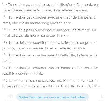
11
« Tu ne dois pas coucher avec la fille d’une femme de ton
père. Elle est née de ton père, donc elle est ta sœur.
12
« Tu ne dois pas coucher avec une sœur de ton père. En
effet, elle est du même sang que ton père.
13
« Tu ne dois pas coucher avec une sœur de ta mère. En
effet, elle est du même sang que ta mère.
14
« Tu ne dois pas couvrir de honte le frère de ton père en
couchant avec sa femme. En effet, elle est ta tante.
15
« Tu ne dois pas coucher avec ta belle-fille, la femme de
ton fils.
16
« Tu ne dois pas coucher avec la femme de ton frère. Ce
serait le couvrir de honte.
17
« Tu ne dois pas coucher avec une femme, et avec sa fille
ou sa petite-fille, fille de son fils ou de sa fille. En effet, elles
sont du même sang que cette femme, ce serait une conduite
honteuse.
Contenus
Versions
Commentaires
Strong
Dictionnaire
18
« Tu ne dois pas te marier avec la sœur de ta femme,