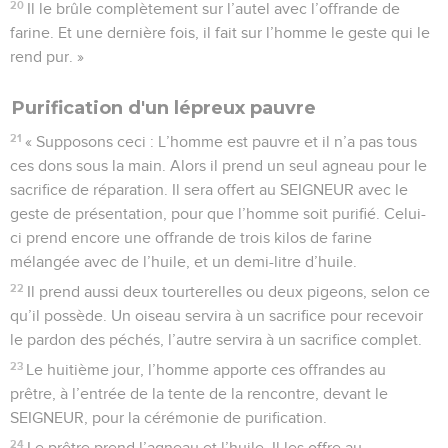
20
Il le brûle complètement sur l’autel avec l’offrande de
farine. Et une dernière fois, il fait sur l’homme le geste qui le
rend pur. »
Purification d'un lépreux pauvre
21
« Supposons ceci : L’homme est pauvre et il n’a pas tous
ces dons sous la main. Alors il prend un seul agneau pour le
sacrifice de réparation. Il sera offert au SEIGNEUR avec le
geste de présentation, pour que l’homme soit purifié. Celui-
ci prend encore une offrande de trois kilos de farine
mélangée avec de l’huile, et un demi-litre d’huile.
22
Il prend aussi deux tourterelles ou deux pigeons, selon ce
qu’il possède. Un oiseau servira à un sacrifice pour recevoir
le pardon des péchés, l’autre servira à un sacrifice complet.
23
Le huitième jour, l’homme apporte ces offrandes au
prêtre, à l’entrée de la tente de la rencontre, devant le
SEIGNEUR, pour la cérémonie de purification.
24
Le prêtre prend l’agneau et l’huile. Il les offre au