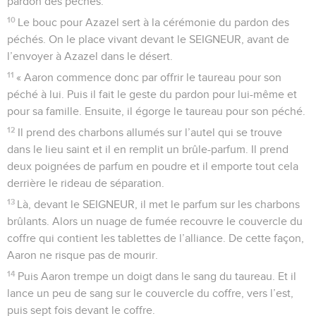
pardon des péchés.
10
Le bouc pour Azazel sert à la cérémonie du pardon des
péchés. On le place vivant devant le SEIGNEUR, avant de
l’envoyer à Azazel dans le désert.
11
« Aaron commence donc par offrir le taureau pour son
péché à lui. Puis il fait le geste du pardon pour lui-même et
pour sa famille. Ensuite, il égorge le taureau pour son péché.
12
Il prend des charbons allumés sur l’autel qui se trouve
dans le lieu saint et il en remplit un brûle-parfum. Il prend
deux poignées de parfum en poudre et il emporte tout cela
derrière le rideau de séparation.
13
Là, devant le SEIGNEUR, il met le parfum sur les charbons
brûlants. Alors un nuage de fumée recouvre le couvercle du
coffre qui contient les tablettes de l’alliance. De cette façon,
Aaron ne risque pas de mourir.
14
Puis Aaron trempe un doigt dans le sang du taureau. Et il
lance un peu de sang sur le couvercle du coffre, vers l’est,
puis sept fois devant le coffre.