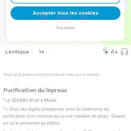
objets en cuir. Ces règles permettent de déclarer qu’un objet
Accepter tous les cookies
taché est pur ou impur.
© Société biblique française – Bibli’O, 2000, avec autorisation. Pour vous procurer
Tout refuser
une Bible imprimée, rendez-vous sur www.editionsbiblio.fr
Lévitique
14
Seuls les Évangiles sont disponibles en vidéo pour le moment.
Purification du lépreux
1
Le SEIGNEUR dit à Moïse :
2
« Voici les règles à respecter pour la cérémonie de
purification d’un homme qui a une maladie de peau : Quand
on va le présenter au prêtre,
3