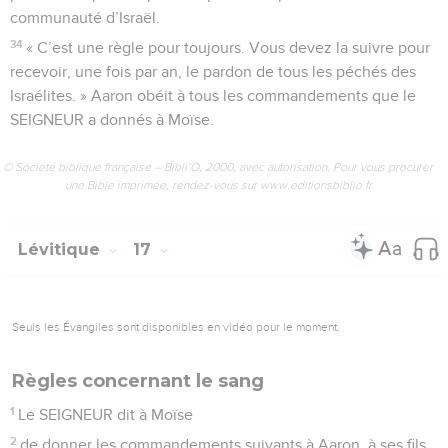
communauté d’Israël.
34
« C’est une règle pour toujours. Vous devez la suivre pour
recevoir, une fois par an, le pardon de tous les péchés des
Israélites. » Aaron obéit à tous les commandements que le
SEIGNEUR a donnés à Moïse.
© Société biblique française – Bibli’O, 2000, avec autorisation. Pour vous procurer
une Bible imprimée, rendez-vous sur www.editionsbiblio.fr
Lévitique
17
Seuls les Évangiles sont disponibles en vidéo pour le moment.
Règles concernant le sang
1
Le SEIGNEUR dit à Moïse
2
de donner les commandements suivants à Aaron, à ses fils