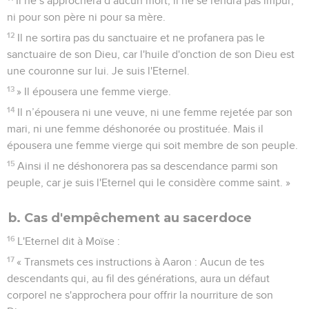
Il ne s’approchera d’aucun mort, il ne se rendra pas impur,
ni pour son père ni pour sa mère.
12
Il ne sortira pas du sanctuaire et ne profanera pas le
sanctuaire de son Dieu, car l'huile d'onction de son Dieu est
une couronne sur lui. Je suis l'Eternel.
13
» Il épousera une femme vierge.
14
Il n’épousera ni une veuve, ni une femme rejetée par son
mari, ni une femme déshonorée ou prostituée. Mais il
épousera une femme vierge qui soit membre de son peuple.
15
Ainsi il ne déshonorera pas sa descendance parmi son
peuple, car je suis l'Eternel qui le considère comme saint. »
b. Cas d'empêchement au sacerdoce
16
L'Eternel dit à Moïse :
17
« Transmets ces instructions à Aaron : Aucun de tes
descendants qui, au fil des générations, aura un défaut
corporel ne s'approchera pour offrir la nourriture de son