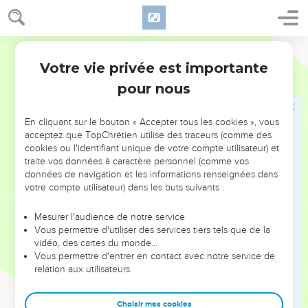
l'offrir en sacrifice à l'Eternel, il sera exclu de son peuple.’
10
» Si un Israélite ou un étranger en séjour parmi eux mange
Segond 21
du sang, je me tournerai contre celui qui mange le sang et je
l’exclurai du milieu de son peuple.
Votre vie privée est importante
Lévitique
17
11
En effet, la vie d’un être est dans le sang. Je vous l'ai
pour nous
donné sur l'autel afin qu'il serve d'expiation pour vos âmes,
car c'est par la vie que le sang fait l'expiation.
En cliquant sur le bouton « Accepter tous les cookies », vous
acceptez que TopChrétien utilise des traceurs (comme des
12
C'est pourquoi j'ai dit aux Israélites : ‘Aucun de vous ne
cookies ou l'identifiant unique de votre compte utilisateur) et
mangera du sang, même l'étranger en séjour parmi vous ne
traite vos données à caractère personnel (comme vos
mangera pas de sang.’
données de navigation et les informations renseignées dans
votre compte utilisateur) dans les buts suivants :
13
Si un Israélite ou un étranger en séjour parmi eux prend à
la chasse un animal ou un oiseau qui se mange, il en versera
Mesurer l'audience de notre service
le sang et le couvrira de poussière.
Vous permettre d'utiliser des services tiers tels que de la
14
vidéo, des cartes du monde…
En effet, la vie de tout être, c'est son sang, qui est en lui.
Vous permettre d'entrer en contact avec notre service de
C'est pourquoi j'ai dit aux Israélites : ‘Vous ne mangerez le
relation aux utilisateurs.
sang d'aucune créature, car la vie de tout être, c'est son
sang. Celui qui en mangera sera exclu.’
Choisir mes cookies