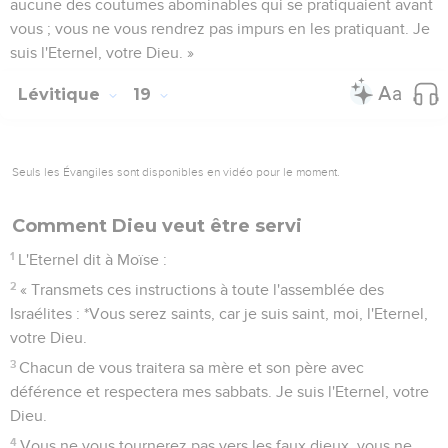
aucune des coutumes abominables qui se pratiquaient avant
vous ; vous ne vous rendrez pas impurs en les pratiquant. Je
suis l'Eternel, votre Dieu. »
Lévitique
19
Seuls les Évangiles sont disponibles en vidéo pour le moment.
Comment Dieu veut être servi
1
L'Eternel dit à Moïse :
2
« Transmets ces instructions à toute l'assemblée des
Israélites : *Vous serez saints, car je suis saint, moi, l'Eternel,
votre Dieu.
3
Chacun de vous traitera sa mère et son père avec
déférence et respectera mes sabbats. Je suis l'Eternel, votre
Dieu.
4
Vous ne vous tournerez pas vers les faux dieux, vous ne