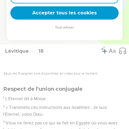
15
» Toute personne, qu’elle soit israélite ou étrangère, qui
aura mangé d'une bête trouvée morte ou déchiquetée lavera
Accepter tous les cookies
ses vêtements, se lavera dans l'eau et sera impure jusqu'au
soir ; puis elle sera pure.
Tout refuser
16
Si elle ne lave pas ses vêtements et son corps, elle
supportera les conséquences de sa faute. »
Lévitique
18
Seuls les Évangiles sont disponibles en vidéo pour le moment.
Respect de l'union conjugale
1
L'Eternel dit à Moïse :
2
« Transmets ces instructions aux Israélites : Je suis
l'Eternel, votre Dieu.
3
Vous ne ferez pas ce qui se fait en Egypte où vous avez