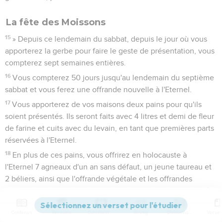
La fête des Moissons
15
» Depuis ce lendemain du sabbat, depuis le jour où vous
apporterez la gerbe pour faire le geste de présentation, vous
compterez sept semaines entières.
16
Vous compterez 50 jours jusqu'au lendemain du septième
sabbat et vous ferez une offrande nouvelle à l'Eternel.
17
Vous apporterez de vos maisons deux pains pour qu'ils
soient présentés. Ils seront faits avec 4 litres et demi de fleur
de farine et cuits avec du levain, en tant que premières parts
réservées à l'Eternel.
18
En plus de ces pains, vous offrirez en holocauste à
l'Eternel 7 agneaux d'un an sans défaut, un jeune taureau et
2 béliers, ainsi que l'offrande végétale et les offrandes
liquides qui les accompagnent. Ce sera une offrande passée
par le feu dont l’odeur est agréable à l'Eternel.
Contenus
Versions
Commentaires
Strong
Dictionnaire
19
Vous offrirez un bouc en sacrifice d'expiation et 2 agneaux