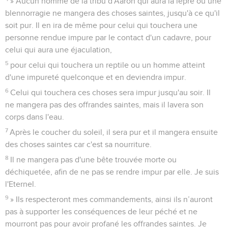
» Aucun homme de la tribu d'Aaron qui aura la lèpre ou une
blennorragie ne mangera des choses saintes, jusqu'à ce qu'il
soit pur. Il en ira de même pour celui qui touchera une
personne rendue impure par le contact d'un cadavre, pour
celui qui aura une éjaculation,
5
pour celui qui touchera un reptile ou un homme atteint
d'une impureté quelconque et en deviendra impur.
6
Celui qui touchera ces choses sera impur jusqu'au soir. Il
ne mangera pas des offrandes saintes, mais il lavera son
corps dans l'eau.
7
Après le coucher du soleil, il sera pur et il mangera ensuite
des choses saintes car c'est sa nourriture.
8
Il ne mangera pas d'une bête trouvée morte ou
déchiquetée, afin de ne pas se rendre impur par elle. Je suis
l'Eternel.
9
» Ils respecteront mes commandements, ainsi ils n’auront
pas à supporter les conséquences de leur péché et ne
mourront pas pour avoir profané les offrandes saintes. Je