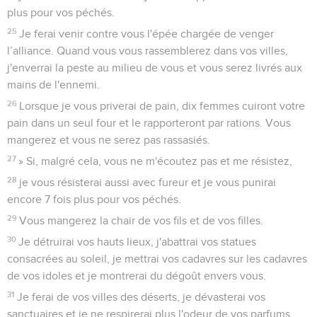
plus pour vos péchés.
25
Je ferai venir contre vous l'épée chargée de venger
l’alliance. Quand vous vous rassemblerez dans vos villes,
j'enverrai la peste au milieu de vous et vous serez livrés aux
mains de l'ennemi.
26
Lorsque je vous priverai de pain, dix femmes cuiront votre
pain dans un seul four et le rapporteront par rations. Vous
mangerez et vous ne serez pas rassasiés.
27
» Si, malgré cela, vous ne m'écoutez pas et me résistez,
28
je vous résisterai aussi avec fureur et je vous punirai
encore 7 fois plus pour vos péchés.
29
Vous mangerez la chair de vos fils et de vos filles.
30
Je détruirai vos hauts lieux, j'abattrai vos statues
consacrées au soleil, je mettrai vos cadavres sur les cadavres
de vos idoles et je montrerai du dégoût envers vous.
31
Je ferai de vos villes des déserts, je dévasterai vos
sanctuaires et je ne respirerai plus l'odeur de vos parfums