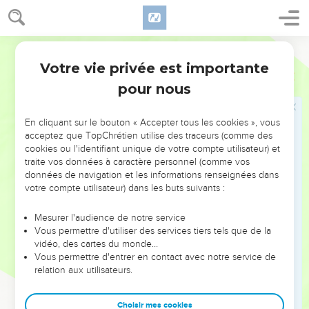
l'offrirez pas en sacrifice dans votre pays.
25
Pas même d’un étranger vous n'accepterez une de ces
victimes pour l'offrir comme nourriture de votre Dieu, car
Segond 21
elles sont mutilées, elles ont des défauts, elles ne seraient
Votre vie privée est importante
Lévitique
22
pas acceptées. »
pour nous
26
L'Eternel dit à Moïse :
27
« Quand un veau, un agneau ou un chevreau naîtra, il
En cliquant sur le bouton « Accepter tous les cookies », vous
restera 7 jours avec sa mère ; dès le huitième jour et les
acceptez que TopChrétien utilise des traceurs (comme des
suivants, il sera accepté pour être offert à l'Eternel en
cookies ou l'identifiant unique de votre compte utilisateur) et
traite vos données à caractère personnel (comme vos
sacrifice passé par le feu.
données de navigation et les informations renseignées dans
28
Veau ou agneau, vous n'égorgerez pas un animal et son
votre compte utilisateur) dans les buts suivants :
petit le même jour.
Mesurer l'audience de notre service
29
Quand vous offrirez à l'Eternel un sacrifice de
Vous permettre d'utiliser des services tiers tels que de la
reconnaissance, vous ferez en sorte qu'il soit accepté.
vidéo, des cartes du monde…
30
Vous permettre d'entrer en contact avec notre service de
La victime sera mangée le jour même, vous n'en laisserez
relation aux utilisateurs.
rien jusqu'au matin. Je suis l'Eternel.
31
» Vous respecterez mes commandements, vous les
Choisir mes cookies