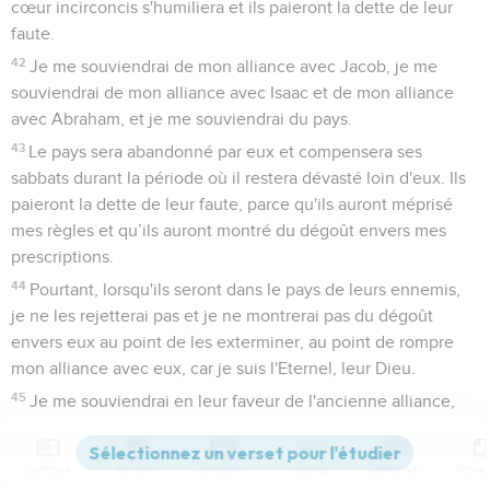
cœur incirconcis s'humiliera et ils paieront la dette de leur
faute.
42
Je me souviendrai de mon alliance avec Jacob, je me
souviendrai de mon alliance avec Isaac et de mon alliance
avec Abraham, et je me souviendrai du pays.
43
Le pays sera abandonné par eux et compensera ses
sabbats durant la période où il restera dévasté loin d'eux. Ils
paieront la dette de leur faute, parce qu'ils auront méprisé
mes règles et qu’ils auront montré du dégoût envers mes
prescriptions.
44
Pourtant, lorsqu'ils seront dans le pays de leurs ennemis,
je ne les rejetterai pas et je ne montrerai pas du dégoût
envers eux au point de les exterminer, au point de rompre
mon alliance avec eux, car je suis l'Eternel, leur Dieu.
45
Je me souviendrai en leur faveur de l'ancienne alliance,
par laquelle je les ai fait sortir d'Egypte aux yeux des nations
pour être leur Dieu. Je suis l'Eternel. »
Contenus
Versions
Commentaires
Strong
Dictionnaire
46
Telles sont les prescriptions, les règles et les lois que