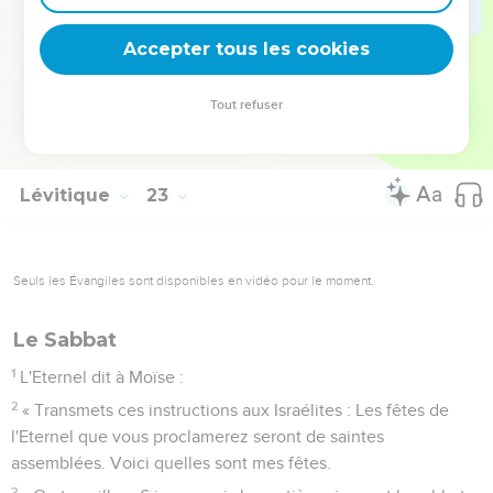
mettrez en pratique. Je suis l'Eternel.
32
Vous ne déshonorerez pas mon saint nom, afin que ma
Accepter tous les cookies
sainteté soit respectée au milieu des Israélites. Je suis
l'Eternel qui vous considère comme saints
Tout refuser
33
et qui vous ai fait sortir d'Egypte pour être votre Dieu. Je
suis l'Eternel. »
Lévitique
23
Seuls les Évangiles sont disponibles en vidéo pour le moment.
Le Sabbat
1
L'Eternel dit à Moïse :
2
« Transmets ces instructions aux Israélites : Les fêtes de
l'Eternel que vous proclamerez seront de saintes
assemblées. Voici quelles sont mes fêtes.
3