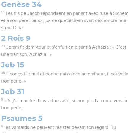
Genèse 34
13
Les fils de Jacob répondirent en parlant avec ruse à Sichem
et à son père Hamor, parce que Sichem avait déshonoré leur
sœur Dina.
2 Rois 9
23
Joram fit demi-tour et s'enfuit en disant à Achazia : « C’est
une trahison, Achazia ! »
Job 15
35
Il conçoit le mal et donne naissance au malheur, il couve la
tromperie. »
Job 31
5
» Si j'ai marché dans la fausseté, si mon pied a couru vers la
tromperie,
Psaumes 5
6
les vantards ne peuvent résister devant ton regard. Tu