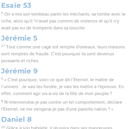
Esaïe 53
9
On a mis son tombeau parmi les méchants, sa tombe avec le
riche, alors qu'il *n'avait pas commis de violence et qu'il n'y
avait pas eu de tromperie dans sa bouche.
Jérémie 5
27
Tout comme une cage est remplie d'oiseaux, leurs maisons
sont remplies de fraude. C'est pourquoi ils sont devenus
puissants et riches.
Jérémie 9
6
» C'est pourquoi, voici ce que dit l’Eternel, le maître de
l’univers : Je vais les fondre, je vais les mettre à l'épreuve. En
effet, comment agir vis-à-vis de la fille de mon peuple ?
8
N’interviendrai-je pas contre un tel comportement, déclare
l'Eternel, ne me vengerai-je pas d'une pareille nation ? »
Daniel 8
25
Grâce à son habileté, il réussira dans ses manœuvres