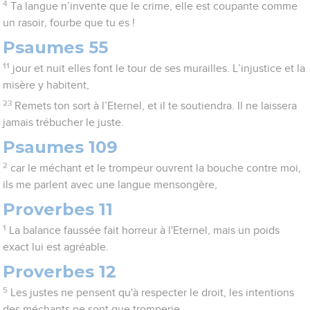
4
Ta langue n’invente que le crime, elle est coupante comme
un rasoir, fourbe que tu es !
Psaumes 55
11
jour et nuit elles font le tour de ses murailles. L’injustice et la
misère y habitent,
23
Remets ton sort à l’Eternel, et il te soutiendra. Il ne laissera
jamais trébucher le juste.
Psaumes 109
2
car le méchant et le trompeur ouvrent la bouche contre moi,
ils me parlent avec une langue mensongère,
Proverbes 11
1
La balance faussée fait horreur à l'Eternel, mais un poids
exact lui est agréable.
Proverbes 12
5
Les justes ne pensent qu'à respecter le droit, les intentions
des méchants ne sont que tromperie.