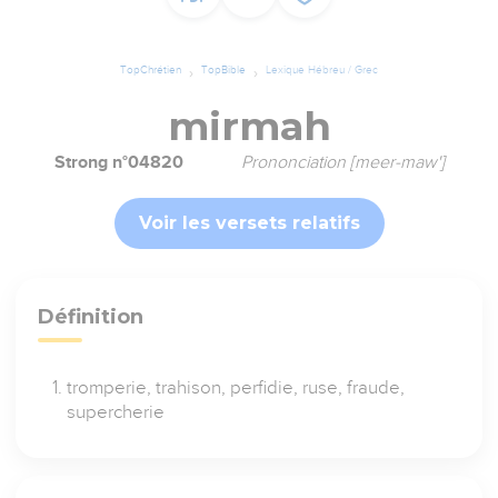
TopChrétien
TopBible
Lexique Hébreu / Grec
mirmah
Strong n°04820
Prononciation [meer-maw']
Voir les versets relatifs
Définition
tromperie, trahison, perfidie, ruse, fraude,
supercherie