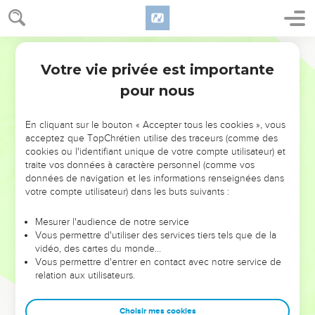
Votre vie privée est importante
pour nous
NE MANQUEZ PAS L’ÉVÉNEMENT
En cliquant sur le bouton « Accepter tous les cookies », vous
DE L’ANNÉE !
acceptez que TopChrétien utilise des traceurs (comme des
cookies ou l'identifiant unique de votre compte utilisateur) et
ET SI LEURS ERREURS POUVAIENT VOUS ÉVITER LES
traite vos données à caractère personnel (comme vos
VOTRES ?
données de navigation et les informations renseignées dans
votre compte utilisateur) dans les buts suivants :
On admire souvent les leaders pour leurs réussites, leur impact,
leur foi ou leur vision. Mais on voit moins les doutes, les erreurs
Mesurer l'audience de notre service
Vous permettre d'utiliser des services tiers tels que de la
et les saisons difficiles qu'ils ont traversés, alors même que ce
vidéo, des cartes du monde…
sont elles qui les ont façonnés.
Vous permettre d'entrer en contact avec notre service de
relation aux utilisateurs.
Dans cette conférence, leaders, entrepreneurs, et responsables
reviennent sur les erreurs marquantes de leur parcours et les
clés pour avancer avec plus de sagesse afin que leurs erreurs
Choisir mes cookies