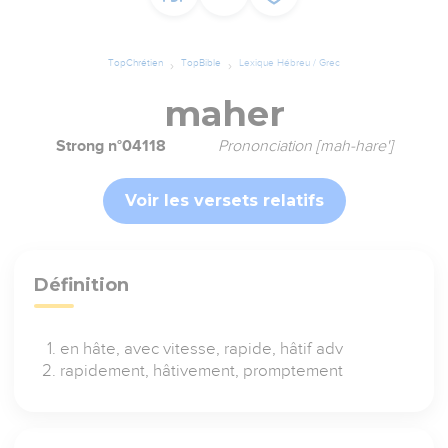
TopChrétien
TopBible
Lexique Hébreu / Grec
maher
Strong n°04118
Prononciation [mah-hare']
Voir les versets relatifs
Définition
en hâte, avec vitesse, rapide, hâtif adv
rapidement, hâtivement, promptement