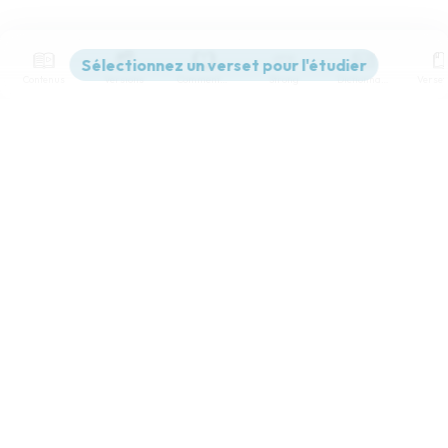
Contenus
Versions
Commentaires
Strong
Dictionnaire
Paramètres de lecture
Afficher les numéros de versets
Mode dyslexique
Désactivé
Simple
Coul
eur
Police d'écriture
Serif
Sans-serif
Taille de texte