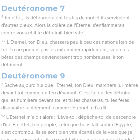
Deutéronome 7
4
En effet, ils détourneraient tes fils de moi et ils serviraient
d'autres dieux. Alors la colère de l'Eternel s'enflammerait
contre vous et il te détruirait bien vite.
22
L'Eternel, ton Dieu, chassera peu à peu ces nations loin de
toi. Tu ne pourras pas les exterminer rapidement, sinon les
bêtes des champs deviendraient trop nombreuses, à ton
détriment.
Deutéronome 9
3
Sache aujourd'hui que l'Eternel, ton Dieu, marchera lui-même
devant toi comme un feu dévorant. C'est lui qui les détruira,
qui les humiliera devant toi, et tu les chasseras, tu les feras
disparaître rapidement, comme l'Eternel te l'a dit.
12
L'Eternel m’a dit alors : ‘Lève-toi, dépêche-toi de descendre
d'ici. En effet, ton peuple, celui que tu as fait sortir d'Egypte,
s'est corrompu. Ils se sont bien vite écartés de la voie que je
leur avais prescrite : ils se sont fait une idole en métal fondu.’