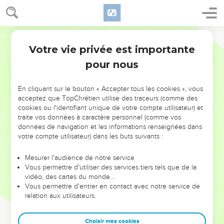
Votre vie privée est importante
pour nous
NE MANQUEZ PAS L’ÉVÉNEMENT
En cliquant sur le bouton « Accepter tous les cookies », vous
DE L’ANNÉE !
acceptez que TopChrétien utilise des traceurs (comme des
cookies ou l'identifiant unique de votre compte utilisateur) et
ET SI LEURS ERREURS POUVAIENT VOUS ÉVITER LES
traite vos données à caractère personnel (comme vos
VOTRES ?
données de navigation et les informations renseignées dans
votre compte utilisateur) dans les buts suivants :
On admire souvent les leaders pour leurs réussites, leur impact,
leur foi ou leur vision. Mais on voit moins les doutes, les erreurs
Mesurer l'audience de notre service
Vous permettre d'utiliser des services tiers tels que de la
et les saisons difficiles qu'ils ont traversés, alors même que ce
vidéo, des cartes du monde…
sont elles qui les ont façonnés.
Vous permettre d'entrer en contact avec notre service de
relation aux utilisateurs.
Dans cette conférence, leaders, entrepreneurs, et responsables
reviennent sur les erreurs marquantes de leur parcours et les
clés pour avancer avec plus de sagesse afin que leurs erreurs
Choisir mes cookies