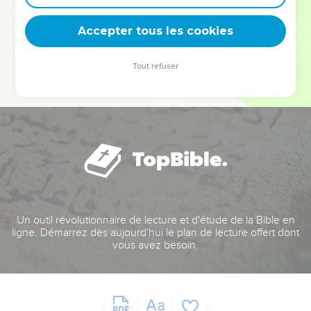
deviennent vos tremplins. Que vous guidiez un ministère, une
équipe, un groupe ou une famille, leur expérience est faite
Accepter tous les cookies
pour vous.
Tout refuser
Je découvre l’événement
Un outil révolutionnaire de lecture et d'étude de la Bible en
ligne. Démarrez dès aujourd'hui le plan de lecture offert dont
vous avez besoin.