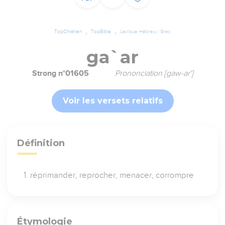
TopChrétien
TopBible
Lexique Hébreu / Grec
ga`ar
Strong n°01605
Prononciation [gaw-ar']
Voir les versets relatifs
Définition
réprimander, reprocher, menacer, corrompre
Étymologie