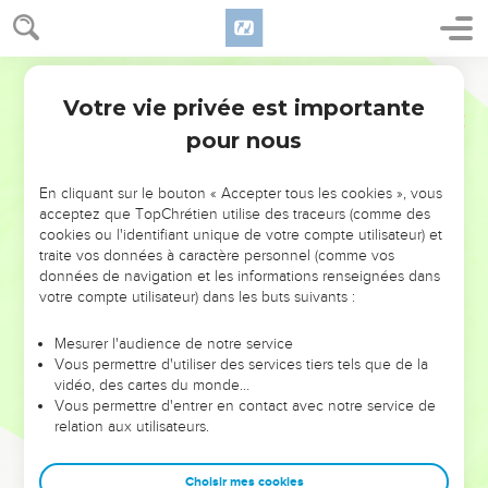
Votre vie privée est importante
pour nous
NE MANQUEZ PAS L’ÉVÉNEMENT
En cliquant sur le bouton « Accepter tous les cookies », vous
DE L’ANNÉE !
acceptez que TopChrétien utilise des traceurs (comme des
cookies ou l'identifiant unique de votre compte utilisateur) et
ET SI LEURS ERREURS POUVAIENT VOUS ÉVITER LES
traite vos données à caractère personnel (comme vos
VOTRES ?
données de navigation et les informations renseignées dans
votre compte utilisateur) dans les buts suivants :
On admire souvent les leaders pour leurs réussites, leur impact,
leur foi ou leur vision. Mais on voit moins les doutes, les erreurs
Mesurer l'audience de notre service
Vous permettre d'utiliser des services tiers tels que de la
et les saisons difficiles qu'ils ont traversés, alors même que ce
vidéo, des cartes du monde…
sont elles qui les ont façonnés.
Vous permettre d'entrer en contact avec notre service de
relation aux utilisateurs.
Dans cette conférence, leaders, entrepreneurs, et responsables
reviennent sur les erreurs marquantes de leur parcours et les
clés pour avancer avec plus de sagesse afin que leurs erreurs
Choisir mes cookies