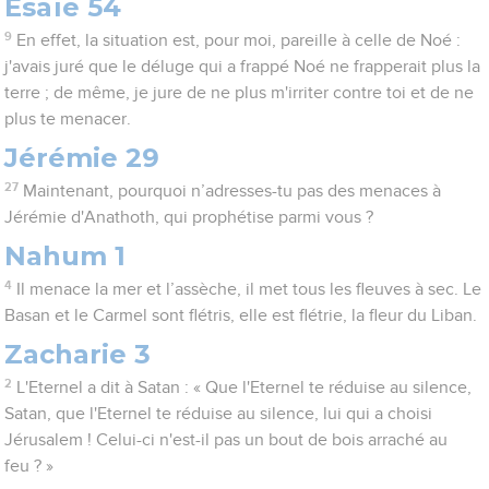
Esaïe 54
9
En effet, la situation est, pour moi, pareille à celle de Noé :
j'avais juré que le déluge qui a frappé Noé ne frapperait plus la
terre ; de même, je jure de ne plus m'irriter contre toi et de ne
plus te menacer.
Jérémie 29
27
Maintenant, pourquoi n’adresses-tu pas des menaces à
Jérémie d'Anathoth, qui prophétise parmi vous ?
Nahum 1
4
Il menace la mer et l’assèche, il met tous les fleuves à sec. Le
Basan et le Carmel sont flétris, elle est flétrie, la fleur du Liban.
Zacharie 3
2
L'Eternel a dit à Satan : « Que l'Eternel te réduise au silence,
Satan, que l'Eternel te réduise au silence, lui qui a choisi
Jérusalem ! Celui-ci n'est-il pas un bout de bois arraché au
feu ? »