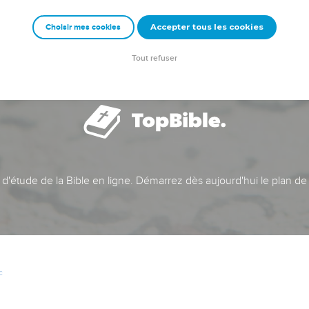
Accepter tous les cookies
Choisir mes cookies
Tout refuser
t d'étude de la Bible en ligne. Démarrez dès aujourd'hui le plan de
c