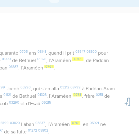
0705
08141
03947
08800
quarante
ans
, quand il prit
pour
01323
01328
0761
le
de Bethuel
, l’Araméen
, de Paddan-
03837
0761
aban
, l’Araméen
.
799
03290
03212
08799
Jacob
, qui s’en alla
à Paddan-Aram
01121
01328
0761
0251
ils
de Bethuel
, l’Araméen
, frère
de
03290
06215
acob
et d’Esaü
.
08799
03820
03837
0761
05921
Laban
, l’Araméen
, en
ne
97
01272
08802
de sa fuite
.