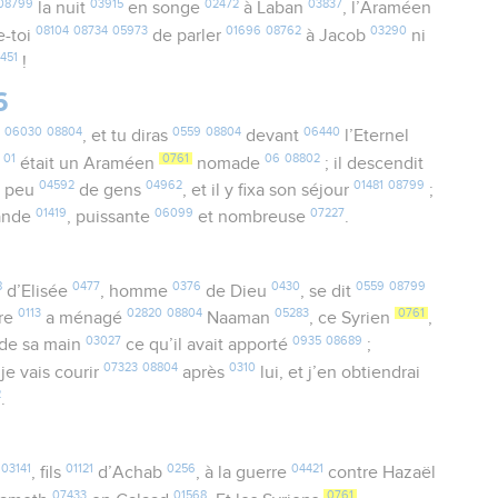
08799
03915
02472
03837
la nuit
en songe
à Laban
, l’Araméen
08104
08734
05973
01696
08762
03290
e-toi
de parler
à Jacob
ni
451
!
6
06030
08804
0559
08804
06440
e
, et tu diras
devant
l’Eternel
01
0761
06
08802
e
était un Araméen
nomade
; il descendit
04592
04962
01481
08799
 peu
de gens
, et il y fixa son séjour
;
01419
06099
07227
ande
, puissante
et nombreuse
.
8
0477
0376
0430
0559
08799
d’Elisée
, homme
de Dieu
, se dit
0113
02820
08804
05283
0761
tre
a ménagé
Naaman
, ce Syrien
,
03027
0935
08689
de sa main
ce qu’il avait apporté
;
07323
08804
0310
 je vais courir
après
lui, et j’en obtiendrai
2
.
03141
01121
0256
04421
m
, fils
d’Achab
, à la guerre
contre Hazaël
07433
01568
0761