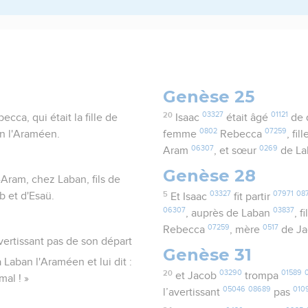
Genèse 25
20
03327
01121
cca, qui était la fille de
Isaac
était âgé
de 
0802
07259
n l'Araméen.
femme
Rebecca
, fil
06307
0269
Aram
, et sœur
de L
Genèse 28
n-Aram, chez Laban, fils de
5
03327
07971
08
b et d'Esaü.
Et Isaac
fit partir
06307
03837
, auprès de Laban
, f
07259
0517
Rebecca
, mère
de J
ertissant pas de son départ
Genèse 31
Laban l'Araméen et lui dit :
20
03290
01589
et Jacob
trompa
mal ! »
05046
08689
010
l’avertissant
pas