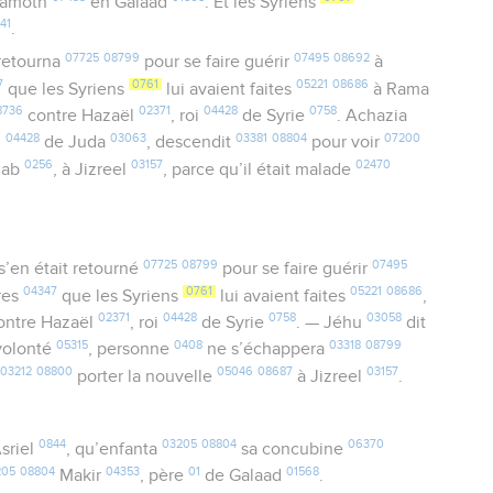
 Ramoth
en Galaad
. Et les Syriens
41
.
07725
08799
07495
08692
retourna
pour se faire guérir
à
7
0761
05221
08686
que les Syriens
lui avaient faites
à Rama
8736
02371
04428
0758
contre Hazaël
, roi
de Syrie
. Achazia
04428
03063
03381
08804
07200
i
de Juda
, descendit
pour voir
0256
03157
02470
hab
, à Jizreel
, parce qu’il était malade
07725
08799
07495
s’en était retourné
pour se faire guérir
04347
0761
05221
08686
res
que les Syriens
lui avaient faites
,
02371
04428
0758
03058
ontre Hazaël
, roi
de Syrie
. — Jéhu
dit
05315
0408
03318
08799
volonté
, personne
ne s’échappera
03212
08800
05046
08687
03157
r
porter la nouvelle
à Jizreel
.
0844
03205
08804
06370
sriel
, qu’enfanta
sa concubine
205
08804
04353
01
01568
Makir
, père
de Galaad
.