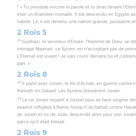
5
» Tu prendras encore la parole et tu diras devant l'Eter
était un Araméen nomade. Il est descendu en Egypte ave
habité. Là, il est devenu une nation grande, puissante 
2 Rois 5
20
Guéhazi, le serviteur d'Elisée, l'homme de Dieu, se di
ménagé Naaman, ce Syrien, en n'acceptant pas de prendr
L'Eternel est vivant ! Je vais courir derrière lui et j'obt
part. »
2 Rois 8
28
Il partit avec Joram, le fils d'Achab, en guerre contre H
Ramoth en Galaad. Les Syriens blessèrent Joram.
29
Le roi Joram repartit à Jizreel pour se faire soigner de
avaient infligées à Rama, lorsqu'il se battait contre Hazaël
de Joram et roi de Juda, descendit alors pour voir Joram, 
parce qu'il était blessé.
2 Rois 9