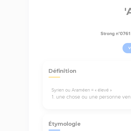
'
Strong n°0761
V
Définition
Syrien ou Araméen = « élevé »
une chose ou une personne vena
Étymologie