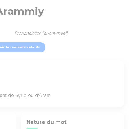
Arammiy
Prononciation [ar-am-mee']
oir les versets relatifs
nt de Syrie ou d'Aram
Nature du mot