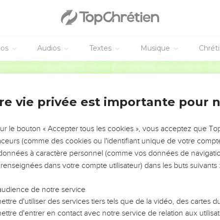
éos
Audios
Textes
Musique
Chrét
re vie privée est importante pour 
NEMENT DE L’ANNÉE !
ÉVITER LES VOTRES ?
sur le bouton « Accepter tous les cookies », vous acceptez que T
traceurs (comme des cookies ou l'identifiant unique de votre compte 
tes, leur impact, leur foi ou leur vision. Mais on voit
s données à caractère personnel (comme vos données de navigatio
fficiles qu'ils ont traversés, alors même que ce sont
 renseignées dans votre compte utilisateur) dans les buts suivants 
audience de notre service
s, et responsables reviennent sur les erreurs
 avancer avec plus de sagesse afin que leurs erreurs
ttre d'utiliser des services tiers tels que de la vidéo, des cartes
un ministère, une équipe, un groupe ou une famille,
ttre d'entrer en contact avec notre service de relation aux utilisat