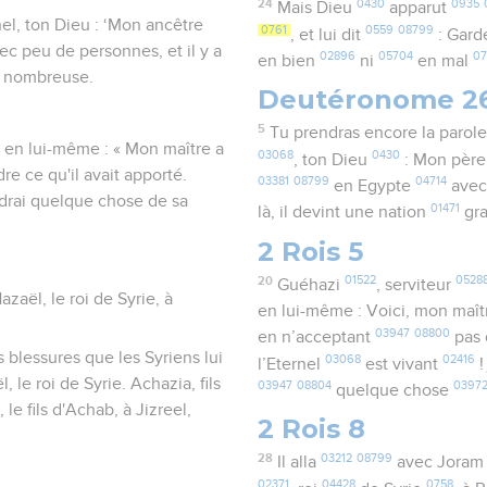
24
0430
0935
Mais Dieu
apparut
nel, ton Dieu : ‘Mon ancêtre
0761
0559
08799
, et lui dit
: Gard
c peu de personnes, et il y a
02896
05704
07
en bien
ni
en mal
et nombreuse.
Deutéronome 2
5
Tu prendras encore la parol
t en lui-même : « Mon maître a
03068
0430
, ton Dieu
: Mon pèr
e ce qu'il avait apporté.
03381
08799
04714
en Egypte
avec
iendrai quelque chose de sa
01471
là, il devint une nation
gr
2 Rois 5
20
01522
0528
Guéhazi
, serviteur
azaël, le roi de Syrie, à
en lui-même : Voici, mon maî
03947
08800
en n’acceptant
pas 
s blessures que les Syriens lui
03068
02416
l’Eternel
est vivant
!
, le roi de Syrie. Achazia, fils
03947
08804
0397
quelque chose
le fils d'Achab, à Jizreel,
2 Rois 8
28
03212
08799
Il alla
avec Jora
02371
04428
0758