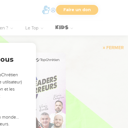
Faire un don
ien ?
Le Top
FERMER
nous
opChrétien
utilisateur)
n et les
:
 du monde…
eurs.