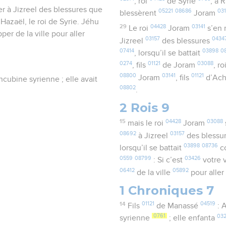
, roi
de Syrie
, à
ner à Jizreel des blessures que
05221
08686
031
blessèrent
Joram
e Hazaël, le roi de Syrie. Jéhu
29
04428
03141
Le roi
Joram
s’en 
per de la ville pour aller
03157
0434
Jizreel
des blessures
07414
03898
0
, lorsqu’il se battait
0274
01121
03088
, fils
de Joram
, ro
08800
03141
01121
Joram
, fils
d’Ac
cubine syrienne ; elle avait
08802
.
2 Rois 9
15
04428
03088
mais le roi
Joram
08692
03157
à Jizreel
des blessu
03898
08736
lorsqu’il se battait
c
0559
08799
03426
: Si c’est
votre 
06412
05892
de la ville
pour alle
1 Chroniques 7
14
01121
04519
Fils
de Manassé
: A
0761
03
syrienne
; elle enfanta