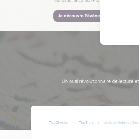
leur expérience est faite pour vous.
Je découvre l’événement
Un outil révolutionnaire de lecture e
TopChrétien
TopBible
Lexique Hébreu / Gre