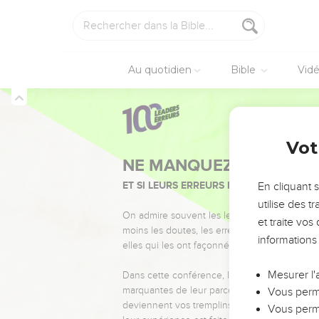
Au quotidien
Bible
Vid
Vot
NE MANQUEZ PAS L’ÉVÉ
ET SI LEURS ERREURS POUVAIENT VOUS 
En cliquant 
utilise des 
On admire souvent les leaders pour leurs réussi
et traite vo
moins les doutes, les erreurs et les saisons di
informations
elles qui les ont façonnés.
Mesurer l'
Dans cette conférence, leaders, entrepreneur
marquantes de leur parcours et les clés pour
Vous perme
deviennent vos tremplins. Que vous guidiez 
Vous perme