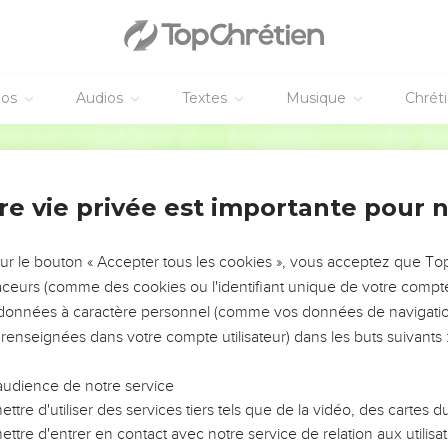
éos
Audios
Textes
Musique
Chrét
re vie privée est importante pour 
NEMENT DE L’ANNÉE !
ÉVITER LES VOTRES ?
sur le bouton « Accepter tous les cookies », vous acceptez que T
traceurs (comme des cookies ou l'identifiant unique de votre compte 
tes, leur impact, leur foi ou leur vision. Mais on voit
s données à caractère personnel (comme vos données de navigatio
fficiles qu'ils ont traversés, alors même que ce sont
 renseignées dans votre compte utilisateur) dans les buts suivants 
audience de notre service
s, et responsables reviennent sur les erreurs
 avancer avec plus de sagesse afin que leurs erreurs
ttre d'utiliser des services tiers tels que de la vidéo, des cartes
un ministère, une équipe, un groupe ou une famille,
ttre d'entrer en contact avec notre service de relation aux utilisat