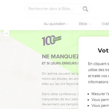
Au quotidien
Bible
Vid
Vot
NE MANQUEZ PAS L’ÉVÉ
ET SI LEURS ERREURS POUVAIENT VOUS 
En cliquant 
utilise des 
On admire souvent les leaders pour leurs réussi
et traite vo
moins les doutes, les erreurs et les saisons di
informations
elles qui les ont façonnés.
Mesurer l'
Dans cette conférence, leaders, entrepreneur
marquantes de leur parcours et les clés pour
Vous perme
deviennent vos tremplins. Que vous guidiez 
Vous perme