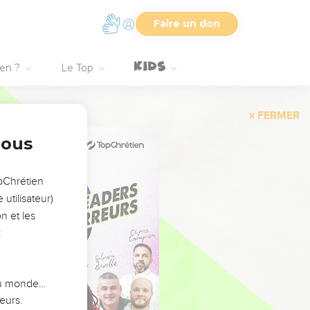
Faire un don
ien ?
Le Top
FERMER
nous
opChrétien
utilisateur)
n et les
:
 du monde…
eurs.