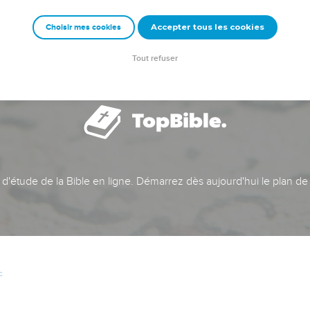
Accepter tous les cookies
Choisir mes cookies
Tout refuser
t d'étude de la Bible en ligne. Démarrez dès aujourd'hui le plan de
c