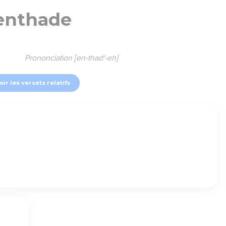
enthade
Prononciation [en-thad'-eh]
oir les versets relatifs