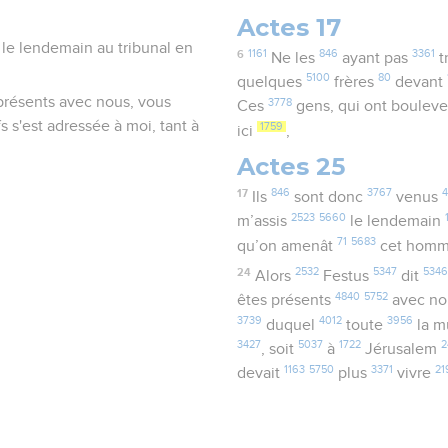
Actes 17
gé le lendemain au tribunal en
6
1161
846
3361
Ne les
ayant pas
t
5100
80
quelques
frères
devant
s présents avec nous, vous
3778
Ces
gens, qui ont boulev
 s'est adressée à moi, tant à
1759
ici
,
Actes 25
17
846
3767
Ils
sont donc
venus
2523
5660
m’assis
le lendemain
71
5683
qu’on amenât
cet hom
24
2532
5347
5346
Alors
Festus
dit
4840
5752
êtes présents
avec n
3739
4012
3956
duquel
toute
la m
3427
5037
1722
2
, soit
à
Jérusalem
1163
5750
3371
21
devait
plus
vivre