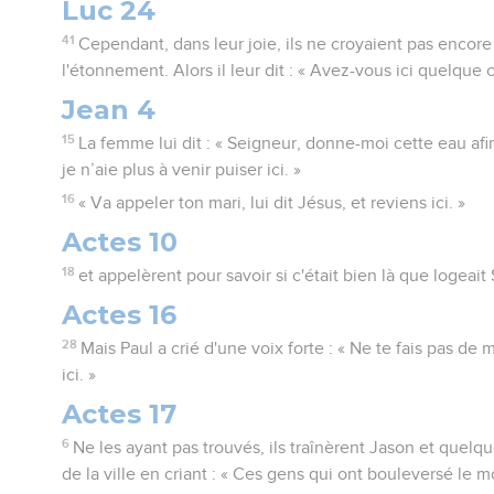
Luc 24
41
Cependant, dans leur joie, ils ne croyaient pas encore 
l'étonnement. Alors il leur dit : « Avez-vous ici quelque
Jean 4
15
La femme lui dit : « Seigneur, donne-moi cette eau afin
je n’aie plus à venir puiser ici. »
16
« Va appeler ton mari, lui dit Jésus, et reviens ici. »
Actes 10
18
et appelèrent pour savoir si c'était bien là que logea
Actes 16
28
Mais Paul a crié d'une voix forte : « Ne te fais pas d
ici. »
Actes 17
6
Ne les ayant pas trouvés, ils traînèrent Jason et quelqu
de la ville en criant : « Ces gens qui ont bouleversé le 