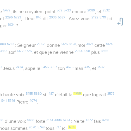
5479
569
5723
2089
2532
ie
, ils ne croyaient point
encore
, et
2296
5723
846
2036
5627
2192
5719
ent
, il leur
dit
: Avez-vous
ici
1034
nger
?
3004
5719
2962
1325
5628
3427
5124
: Seigneur
, donne
-moi
cette
3363
1372
5725
2064
5741
3366
s
soif
, et que je ne vienne
plus
9
2424
5455
5657
4675
435
2532
Jésus
, appelle
ton
mari
, et
5455
5660
1487
1759
3579
à haute voix
si
c’était là
que logeait
1941
5746
4074
Pierre
.
56
5456
3173
3004
5723
4572
4238
d’une voix
forte
: Ne te
fais
2070
5748
537
1759
nous sommes
tous
ici
.