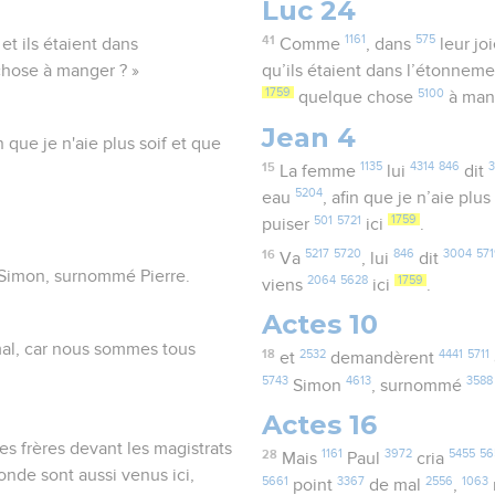
Luc 24
41
1161
575
et ils étaient dans
Comme
, dans
leur jo
 chose à manger ? »
qu’ils étaient dans l’étonnem
1759
5100
quelque chose
à ma
Jean 4
 que je n'aie plus soif et que
15
1135
4314
846
La femme
lui
dit
5204
eau
, afin que je n’aie plu
501
5721
1759
puiser
ici
.
16
5217
5720
846
3004
571
Va
, lui
dit
it Simon, surnommé Pierre.
2064
5628
1759
viens
ici
.
Actes 10
e mal, car nous sommes tous
18
2532
4441
5711
et
demandèrent
5743
4613
3588
Simon
, surnommé
Actes 16
es frères devant les magistrats
28
1161
3972
5455
56
Mais
Paul
cria
monde sont aussi venus ici,
5661
3367
2556
1063
point
de mal
,