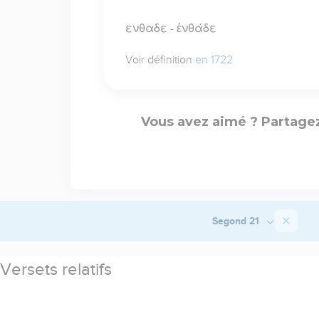
ενθαδε - ἐνθάδε
Voir définition
en 1722
Vous avez aimé ? Partagez
Segond 21
Versets relatifs