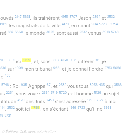
2147
5631
4951
5707
2394
2532
rouvés
, ils traînèrent
Jason
et
1909
4173
994
5723
3754
les magistrats de la ville
, en criant
:
387
5660
3625
2532
3918
5748
ersé
le monde
, sont aussi
venus
4905
5631
1759
3367
4160
5671
311
ici
, et, sans
différer
, je
1836
1909
968
2753
5656
sur
mon tribunal
, et je donnai l’ordre
435
me
.
5748
935
67
2532
3956
435
3588
: Roi
Agrippa
, et
vous tous
qui
2254
2334
5719
5720
5126
ous
, vous voyez
cet homme
au sujet
4128
2453
1793
5627
ultitude
des Juifs
s’est adressée
à moi
414
2532
1759
1916
5723
3361
,
soit ici
, en s’écriant
qu’il ne
98
5721
.
© Éditions CLÉ, avec autorisation