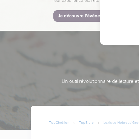
leur expérience est faite pour vous.
Je découvre l’événement
Un outil révolutionnaire de lecture e
TopChrétien
TopBible
Lexique Hébreu / Gre