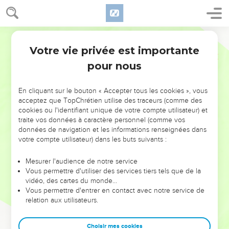
Votre vie privée est importante
pour nous
NE MANQUEZ PAS L’ÉVÉNEMENT
En cliquant sur le bouton « Accepter tous les cookies », vous
DE L’ANNÉE !
acceptez que TopChrétien utilise des traceurs (comme des
cookies ou l'identifiant unique de votre compte utilisateur) et
ET SI LEURS ERREURS POUVAIENT VOUS ÉVITER LES
traite vos données à caractère personnel (comme vos
VOTRES ?
données de navigation et les informations renseignées dans
votre compte utilisateur) dans les buts suivants :
On admire souvent les leaders pour leurs réussites, leur impact,
leur foi ou leur vision. Mais on voit moins les doutes, les erreurs
Mesurer l'audience de notre service
Vous permettre d'utiliser des services tiers tels que de la
et les saisons difficiles qu'ils ont traversés, alors même que ce
vidéo, des cartes du monde…
sont elles qui les ont façonnés.
Vous permettre d'entrer en contact avec notre service de
relation aux utilisateurs.
Dans cette conférence, leaders, entrepreneurs, et responsables
reviennent sur les erreurs marquantes de leur parcours et les
clés pour avancer avec plus de sagesse afin que leurs erreurs
Choisir mes cookies