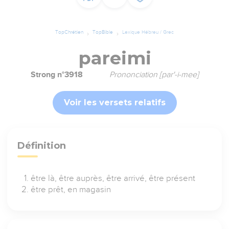
TopChrétien
TopBible
Lexique Hébreu / Grec
pareimi
Strong n°3918
Prononciation [par'-i-mee]
Voir les versets relatifs
Définition
être là, être auprès, être arrivé, être présent
être prêt, en magasin