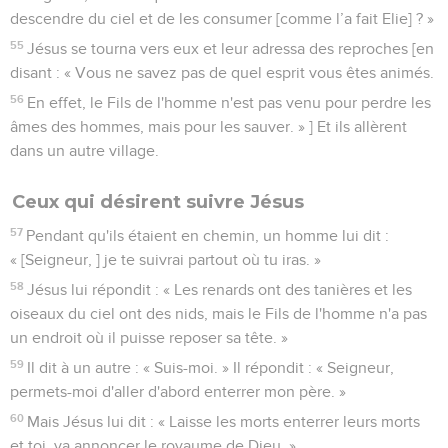
descendre du ciel et de les consumer [comme l’a fait Elie] ? »
55
Jésus se tourna vers eux et leur adressa des reproches [en
disant : « Vous ne savez pas de quel esprit vous êtes animés.
56
En effet, le Fils de l'homme n'est pas venu pour perdre les
âmes des hommes, mais pour les sauver. » ] Et ils allèrent
dans un autre village.
Ceux qui désirent suivre Jésus
57
Pendant qu'ils étaient en chemin, un homme lui dit :
« [Seigneur, ] je te suivrai partout où tu iras. »
58
Jésus lui répondit : « Les renards ont des tanières et les
oiseaux du ciel ont des nids, mais le Fils de l'homme n'a pas
un endroit où il puisse reposer sa tête. »
59
Il dit à un autre : « Suis-moi. » Il répondit : « Seigneur,
permets-moi d'aller d'abord enterrer mon père. »
60
Mais Jésus lui dit : « Laisse les morts enterrer leurs morts
et toi, va annoncer le royaume de Dieu. »