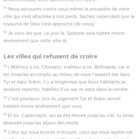
11
‘Nous secouons contre vous même la poussière de votre
ville qui s'est attachée à nos pieds. Sachez cependant que le
royaume de Dieu s'est approché [de vous].’
12
Je vous dis que, ce jour-là, Sodome sera traitée moins
sévèrement que cette ville-là.
Les villes qui refusent de croire
13
» Malheur à toi, Chorazin, malheur à toi, Bethsaïda, car si
les miracles accomplis au milieu de vous l'avaient été dans
Tyr et dans Sidon, il y a longtemps que leurs habitants se
seraient repentis, habillés d’un sac et assis dans la cendre.
14
C'est pourquoi, lors du jugement Tyr et Sidon seront
traitées moins sévèrement que vous.
15
Et toi, Capernaüm, qui as été élevée jusqu'au ciel, tu seras
abaissée jusqu'au séjour des morts.
16
Celui qui vous écoute m'écoute, celui qui vous rejette me