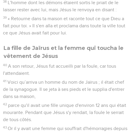
38
L'homme dont les démons étaient sortis le priait de le
laisser rester avec lui, mais Jésus le renvoya en disant :
39
« Retourne dans ta maison et raconte tout ce que Dieu a
fait pour toi. » Il s'en alla et proclama dans toute la ville tout
ce que Jésus avait fait pour lui.
La fille de Jaïrus et la femme qui toucha le
vêtement de Jésus
40
A son retour, Jésus fut accueilli par la foule, car tous
l'attendaient.
41
Voici qu’arriva un homme du nom de Jaïrus ; il était chef
de la synagogue. Il se jeta à ses pieds et le supplia d'entrer
dans sa maison,
42
parce qu'il avait une fille unique d'environ 12 ans qui était
mourante. Pendant que Jésus s'y rendait, la foule le serrait
de tous côtés.
43
Or il y avait une femme qui souffrait d'hémorragies depuis