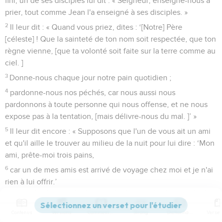
fini, un de ses disciples lui dit : « Seigneur, enseigne-nous à
prier, tout comme Jean l'a enseigné à ses disciples. »
2
Il leur dit : « Quand vous priez, dites : ‘[Notre] Père
[céleste] ! Que la sainteté de ton nom soit respectée, que ton
règne vienne, [que ta volonté soit faite sur la terre comme au
ciel. ]
3
Donne-nous chaque jour notre pain quotidien ;
4
pardonne-nous nos péchés, car nous aussi nous
pardonnons à toute personne qui nous offense, et ne nous
expose pas à la tentation, [mais délivre-nous du mal. ]’ »
5
Il leur dit encore : « Supposons que l'un de vous ait un ami
et qu'il aille le trouver au milieu de la nuit pour lui dire : ‘Mon
ami, prête-moi trois pains,
6
car un de mes amis est arrivé de voyage chez moi et je n'ai
rien à lui offrir.’
7
Supposons que, de l'intérieur de sa maison, cet ami lui
réponde : ‘Ne m'ennuie pas, la porte est déjà fermée, mes
Contenus
Versions
Commentaires
Strong
Dictionnaire
enfants et moi sommes au lit, je ne peux pas me lever pour