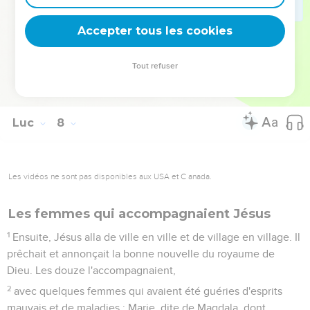
48
Et il dit à la femme : « Tes péchés sont pardonnés. »
Accepter tous les cookies
49
Les invités se mirent à dire en eux-mêmes : « Qui est cet
homme qui pardonne même les péchés ? »
Tout refuser
50
Mais Jésus dit à la femme : « Ta foi t'a sauvée. Pars dans la
paix ! »
Luc
8
Les vidéos ne sont pas disponibles aux USA et C anada.
Les femmes qui accompagnaient Jésus
1
Ensuite, Jésus alla de ville en ville et de village en village. Il
prêchait et annonçait la bonne nouvelle du royaume de
Dieu. Les douze l'accompagnaient,
2
avec quelques femmes qui avaient été guéries d'esprits
mauvais et de maladies : Marie, dite de Magdala, dont