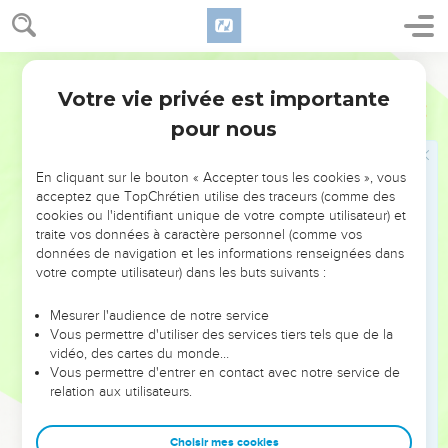
« Un créancier avait deux débiteurs : l'un d’eux lui devait
500 pièces d’argent, et l'autre 50.
42
Comme ils n'avaient pas de quoi le rembourser, il leur
Segond 21
remit à tous deux leur dette. Lequel des deux l'aimera le
Votre vie privée est importante
Luc
7
plus ? »
pour nous
43
Simon répondit : « Celui, je pense, auquel il a remis la plus
grosse somme. » Jésus lui dit : « Tu as bien jugé. »
En cliquant sur le bouton « Accepter tous les cookies », vous
44
Puis il se tourna vers la femme et dit à Simon : « Tu vois
acceptez que TopChrétien utilise des traceurs (comme des
cette femme ? Je suis entré dans ta maison et tu ne m'as pas
cookies ou l'identifiant unique de votre compte utilisateur) et
traite vos données à caractère personnel (comme vos
donné d'eau pour me laver les pieds ; mais elle, elle les a
données de navigation et les informations renseignées dans
mouillés de ses larmes et les a essuyés avec ses cheveux.
votre compte utilisateur) dans les buts suivants :
45
Tu ne m'as pas donné de baiser ; mais elle, depuis que je
suis entré, elle n'a pas cessé de m'embrasser les pieds.
Mesurer l'audience de notre service
Vous permettre d'utiliser des services tiers tels que de la
46
Tu n'as pas versé d'huile sur ma tête ; mais elle, elle a
vidéo, des cartes du monde…
versé du parfum sur mes pieds.
Vous permettre d'entrer en contact avec notre service de
relation aux utilisateurs.
47
C'est pourquoi je te le dis, ses nombreux péchés ont été
pardonnés, puisqu'elle a beaucoup aimé. Mais celui à qui
Choisir mes cookies
l'on pardonne peu aime peu. »