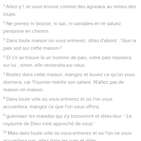
3
Allez-y ! Je vous envoie comme des agneaux au milieu des
loups.
4
Ne prenez ni bourse, ni sac, ni sandales et ne saluez
personne en chemin.
5
Dans toute maison où vous entrerez, dites d'abord : ‘Que la
paix soit sur cette maison !’
6
Et s'il se trouve là un homme de paix, votre paix reposera
sur lui ; sinon, elle reviendra sur vous.
7
Restez dans cette maison, mangez et buvez ce qu'on vous
donnera, car *l'ouvrier mérite son salaire. N'allez pas de
maison en maison.
8
Dans toute ville où vous entrerez et où l'on vous
accueillera, mangez ce que l'on vous offrira,
9
guérissez les malades qui s'y trouveront et dites-leur : ‘Le
royaume de Dieu s'est approché de vous.’
10
Mais dans toute ville où vous entrerez et où l'on ne vous
accueillera pas, allez dans les rues et dites :