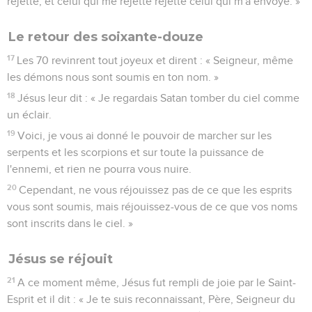
rejette, et celui qui me rejette rejette celui qui m'a envoyé. »
Le retour des soixante-douze
17
Les 70 revinrent tout joyeux et dirent : « Seigneur, même
les démons nous sont soumis en ton nom. »
18
Jésus leur dit : « Je regardais Satan tomber du ciel comme
un éclair.
19
Voici, je vous ai donné le pouvoir de marcher sur les
serpents et les scorpions et sur toute la puissance de
l'ennemi, et rien ne pourra vous nuire.
20
Cependant, ne vous réjouissez pas de ce que les esprits
vous sont soumis, mais réjouissez-vous de ce que vos noms
sont inscrits dans le ciel. »
Jésus se réjouit
21
A ce moment même, Jésus fut rempli de joie par le Saint-
Esprit et il dit : « Je te suis reconnaissant, Père, Seigneur du