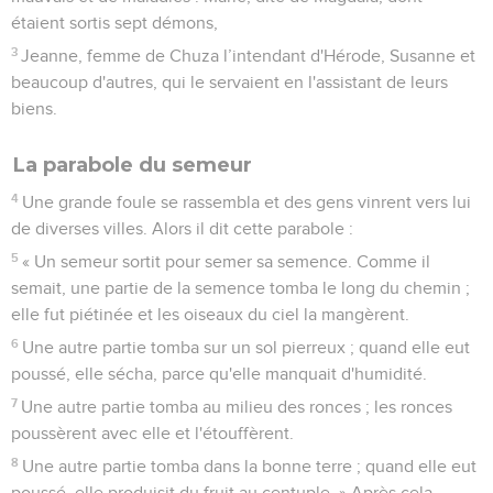
étaient sortis sept démons,
3
Jeanne, femme de Chuza l’intendant d'Hérode, Susanne et
beaucoup d'autres, qui le servaient en l'assistant de leurs
biens.
La parabole du semeur
4
Une grande foule se rassembla et des gens vinrent vers lui
de diverses villes. Alors il dit cette parabole :
5
« Un semeur sortit pour semer sa semence. Comme il
semait, une partie de la semence tomba le long du chemin ;
elle fut piétinée et les oiseaux du ciel la mangèrent.
6
Une autre partie tomba sur un sol pierreux ; quand elle eut
poussé, elle sécha, parce qu'elle manquait d'humidité.
7
Une autre partie tomba au milieu des ronces ; les ronces
poussèrent avec elle et l'étouffèrent.
8
Une autre partie tomba dans la bonne terre ; quand elle eut
poussé, elle produisit du fruit au centuple. » Après cela,