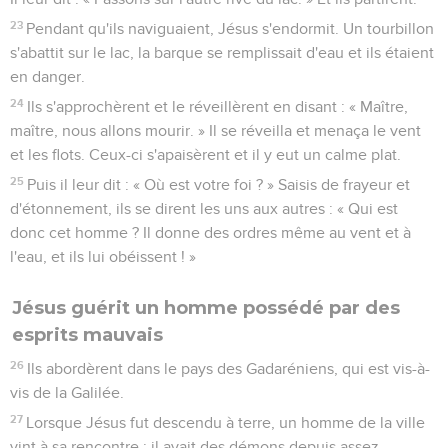
23
Pendant qu'ils naviguaient, Jésus s'endormit. Un tourbillon
s'abattit sur le lac, la barque se remplissait d'eau et ils étaient
en danger.
24
Ils s'approchèrent et le réveillèrent en disant : « Maître,
maître, nous allons mourir. » Il se réveilla et menaça le vent
et les flots. Ceux-ci s'apaisèrent et il y eut un calme plat.
25
Puis il leur dit : « Où est votre foi ? » Saisis de frayeur et
d'étonnement, ils se dirent les uns aux autres : « Qui est
donc cet homme ? Il donne des ordres même au vent et à
l'eau, et ils lui obéissent ! »
Jésus guérit un homme possédé par des
esprits mauvais
26
Ils abordèrent dans le pays des Gadaréniens, qui est vis-à-
vis de la Galilée.
27
Lorsque Jésus fut descendu à terre, un homme de la ville
vint à sa rencontre ; il avait des démons depuis assez