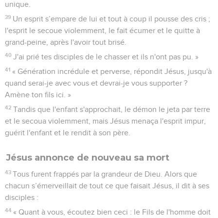
unique.
39
Un esprit s’empare de lui et tout à coup il pousse des cris ;
l'esprit le secoue violemment, le fait écumer et le quitte à
grand-peine, après l'avoir tout brisé.
40
J'ai prié tes disciples de le chasser et ils n'ont pas pu. »
41
« Génération incrédule et perverse, répondit Jésus, jusqu'à
quand serai-je avec vous et devrai-je vous supporter ?
Amène ton fils ici. »
42
Tandis que l'enfant s'approchait, le démon le jeta par terre
et le secoua violemment, mais Jésus menaça l'esprit impur,
guérit l'enfant et le rendit à son père.
Jésus annonce de nouveau sa mort
43
Tous furent frappés par la grandeur de Dieu. Alors que
chacun s’émerveillait de tout ce que faisait Jésus, il dit à ses
disciples :
44
« Quant à vous, écoutez bien ceci : le Fils de l'homme doit