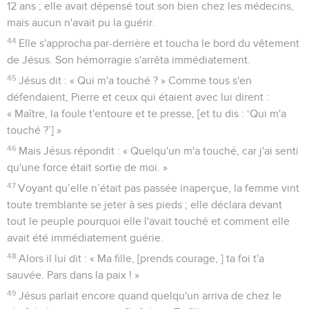
12 ans ; elle avait dépensé tout son bien chez les médecins,
mais aucun n'avait pu la guérir.
44
Elle s'approcha par-derrière et toucha le bord du vêtement
de Jésus. Son hémorragie s'arrêta immédiatement.
45
Jésus dit : « Qui m'a touché ? » Comme tous s'en
défendaient, Pierre et ceux qui étaient avec lui dirent :
« Maître, la foule t'entoure et te presse, [et tu dis : ‘Qui m'a
touché ?’] »
46
Mais Jésus répondit : « Quelqu'un m'a touché, car j'ai senti
qu'une force était sortie de moi. »
47
Voyant qu’elle n’était pas passée inaperçue, la femme vint
toute tremblante se jeter à ses pieds ; elle déclara devant
tout le peuple pourquoi elle l'avait touché et comment elle
avait été immédiatement guérie.
48
Alors il lui dit : « Ma fille, [prends courage, ] ta foi t'a
sauvée. Pars dans la paix ! »
49
Jésus parlait encore quand quelqu'un arriva de chez le