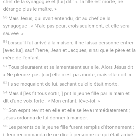
chef de la synagogue et [lui] dit : « Ta fille est morte, ne
dérange plus le maître. »
50
Mais Jésus, qui avait entendu, dit au chef de la
synagogue : « N’aie pas peur, crois seulement, et elle sera
sauvée. »
51
Lorsqu'il fut arrivé à la maison, il ne laissa personne entrer
[avec lui], sauf Pierre, Jean et Jacques, ainsi que le père et la
mère de l'enfant.
52
Tous pleuraient et se lamentaient sur elle. Alors Jésus dit :
« Ne pleurez pas, [car] elle n'est pas morte, mais elle dort. »
53
Ils se moquaient de lui, sachant qu'elle était morte.
54
Mais il [les fit tous sortir, ] prit la jeune fille par la main et
dit d'une voix forte : « Mon enfant, lève-toi. »
55
Son esprit revint en elle et elle se leva immédiatement ;
Jésus ordonna de lui donner à manger.
56
Les parents de la jeune fille furent remplis d'étonnement ;
il leur recommanda de ne dire à personne ce qui était arrivé.