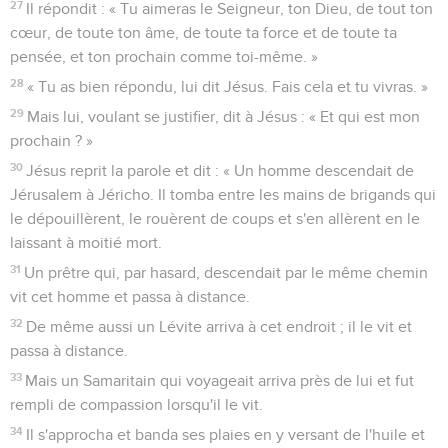
27
Il répondit : « Tu aimeras le Seigneur, ton Dieu, de tout ton
cœur, de toute ton âme, de toute ta force et de toute ta
pensée, et ton prochain comme toi-même. »
28
« Tu as bien répondu, lui dit Jésus. Fais cela et tu vivras. »
29
Mais lui, voulant se justifier, dit à Jésus : « Et qui est mon
prochain ? »
30
Jésus reprit la parole et dit : « Un homme descendait de
Jérusalem à Jéricho. Il tomba entre les mains de brigands qui
le dépouillèrent, le rouèrent de coups et s'en allèrent en le
laissant à moitié mort.
31
Un prêtre qui, par hasard, descendait par le même chemin
vit cet homme et passa à distance.
32
De même aussi un Lévite arriva à cet endroit ; il le vit et
passa à distance.
33
Mais un Samaritain qui voyageait arriva près de lui et fut
rempli de compassion lorsqu'il le vit.
34
Il s'approcha et banda ses plaies en y versant de l'huile et