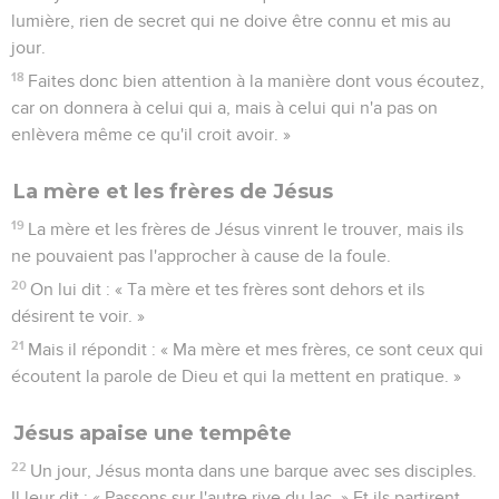
lumière, rien de secret qui ne doive être connu et mis au
jour.
18
Faites donc bien attention à la manière dont vous écoutez,
car on donnera à celui qui a, mais à celui qui n'a pas on
enlèvera même ce qu'il croit avoir. »
La mère et les frères de Jésus
19
La mère et les frères de Jésus vinrent le trouver, mais ils
ne pouvaient pas l'approcher à cause de la foule.
20
On lui dit : « Ta mère et tes frères sont dehors et ils
désirent te voir. »
21
Mais il répondit : « Ma mère et mes frères, ce sont ceux qui
écoutent la parole de Dieu et qui la mettent en pratique. »
Jésus apaise une tempête
22
Un jour, Jésus monta dans une barque avec ses disciples.
Il leur dit : « Passons sur l'autre rive du lac. » Et ils partirent.