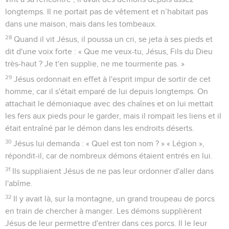
longtemps. Il ne portait pas de vêtement et n’habitait pas
dans une maison, mais dans les tombeaux.
28
Quand il vit Jésus, il poussa un cri, se jeta à ses pieds et
dit d'une voix forte : « Que me veux-tu, Jésus, Fils du Dieu
très-haut ? Je t'en supplie, ne me tourmente pas. »
29
Jésus ordonnait en effet à l'esprit impur de sortir de cet
homme, car il s'était emparé de lui depuis longtemps. On
attachait le démoniaque avec des chaînes et on lui mettait
les fers aux pieds pour le garder, mais il rompait les liens et il
était entraîné par le démon dans les endroits déserts.
30
Jésus lui demanda : « Quel est ton nom ? » « Légion »,
répondit-il, car de nombreux démons étaient entrés en lui.
31
Ils suppliaient Jésus de ne pas leur ordonner d'aller dans
l'abîme.
32
Il y avait là, sur la montagne, un grand troupeau de porcs
en train de chercher à manger. Les démons supplièrent
Jésus de leur permettre d'entrer dans ces porcs. Il le leur