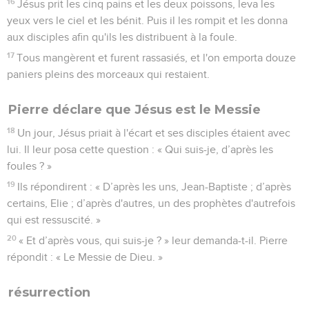
16
Jésus prit les cinq pains et les deux poissons, leva les
yeux vers le ciel et les bénit. Puis il les rompit et les donna
aux disciples afin qu'ils les distribuent à la foule.
17
Tous mangèrent et furent rassasiés, et l'on emporta douze
paniers pleins des morceaux qui restaient.
Pierre déclare que Jésus est le Messie
18
Un jour, Jésus priait à l'écart et ses disciples étaient avec
lui. Il leur posa cette question : « Qui suis-je, d’après les
foules ? »
19
Ils répondirent : « D’après les uns, Jean-Baptiste ; d’après
certains, Elie ; d’après d'autres, un des prophètes d'autrefois
qui est ressuscité. »
20
« Et d’après vous, qui suis-je ? » leur demanda-t-il. Pierre
répondit : « Le Messie de Dieu. »
résurrection