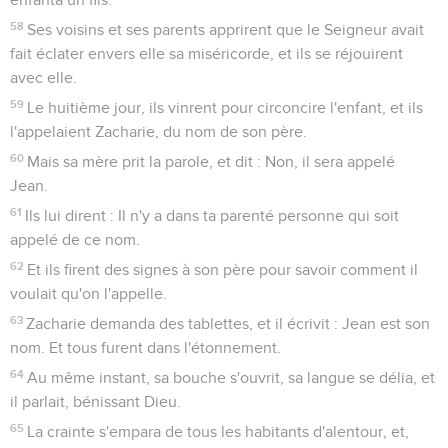
58
Ses voisins et ses parents apprirent que le Seigneur avait
fait éclater envers elle sa miséricorde, et ils se réjouirent
avec elle.
59
Le huitième jour, ils vinrent pour circoncire l'enfant, et ils
l'appelaient Zacharie, du nom de son père.
60
Mais sa mère prit la parole, et dit : Non, il sera appelé
Jean.
61
Ils lui dirent : Il n'y a dans ta parenté personne qui soit
appelé de ce nom.
62
Et ils firent des signes à son père pour savoir comment il
voulait qu'on l'appelle.
63
Zacharie demanda des tablettes, et il écrivit : Jean est son
nom. Et tous furent dans l'étonnement.
64
Au même instant, sa bouche s'ouvrit, sa langue se délia, et
il parlait, bénissant Dieu.
65
La crainte s'empara de tous les habitants d'alentour, et,