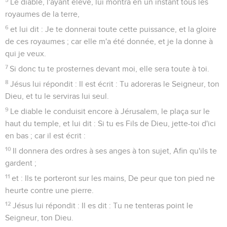
Le diable, l'ayant élevé, lui montra en un instant tous les
royaumes de la terre,
6
et lui dit : Je te donnerai toute cette puissance, et la gloire
de ces royaumes ; car elle m'a été donnée, et je la donne à
qui je veux.
7
Si donc tu te prosternes devant moi, elle sera toute à toi.
8
Jésus lui répondit : Il est écrit : Tu adoreras le Seigneur, ton
Dieu, et tu le serviras lui seul.
9
Le diable le conduisit encore à Jérusalem, le plaça sur le
haut du temple, et lui dit : Si tu es Fils de Dieu, jette-toi d'ici
en bas ; car il est écrit :
10
Il donnera des ordres à ses anges à ton sujet, Afin qu'ils te
gardent ;
11
et : Ils te porteront sur les mains, De peur que ton pied ne
heurte contre une pierre.
12
Jésus lui répondit : Il es dit : Tu ne tenteras point le
Seigneur, ton Dieu.