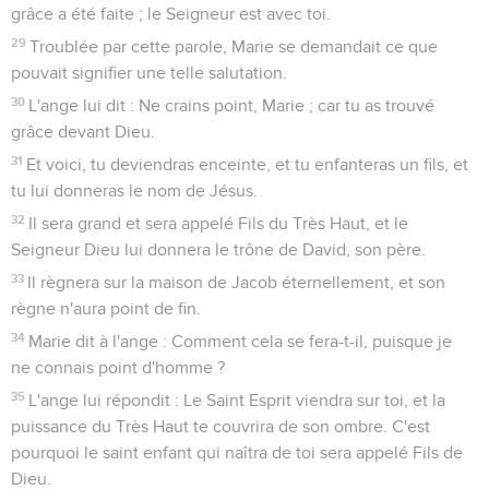
grâce a été faite ; le Seigneur est avec toi.
29
Troublée par cette parole, Marie se demandait ce que
pouvait signifier une telle salutation.
30
L'ange lui dit : Ne crains point, Marie ; car tu as trouvé
grâce devant Dieu.
31
Et voici, tu deviendras enceinte, et tu enfanteras un fils, et
tu lui donneras le nom de Jésus.
32
Il sera grand et sera appelé Fils du Très Haut, et le
Seigneur Dieu lui donnera le trône de David, son père.
33
Il règnera sur la maison de Jacob éternellement, et son
règne n'aura point de fin.
34
Marie dit à l'ange : Comment cela se fera-t-il, puisque je
ne connais point d'homme ?
35
L'ange lui répondit : Le Saint Esprit viendra sur toi, et la
puissance du Très Haut te couvrira de son ombre. C'est
pourquoi le saint enfant qui naîtra de toi sera appelé Fils de
Dieu.