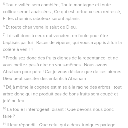
5
Toute vallée sera comblée, Toute montagne et toute
colline seront abaissées ; Ce qui est tortueux sera redressé,
Et les chemins raboteux seront aplanis.
6
Et toute chair verra le salut de Dieu.
7
Il disait donc à ceux qui venaient en foule pour être
baptisés par lui : Races de vipères, qui vous a appris à fuir la
colère à venir ?
8
Produisez donc des fruits dignes de la repentance, et ne
vous mettez pas à dire en vous-mêmes : Nous avons
Abraham pour père ! Car je vous déclare que de ces pierres
Dieu peut susciter des enfants à Abraham.
9
Déjà même la cognée est mise à la racine des arbres : tout
arbre donc qui ne produit pas de bons fruits sera coupé et
jeté au feu.
10
La foule l'interrogeait, disant : Que devons-nous donc
faire ?
11
Il leur répondit : Que celui qui a deux tuniques partage