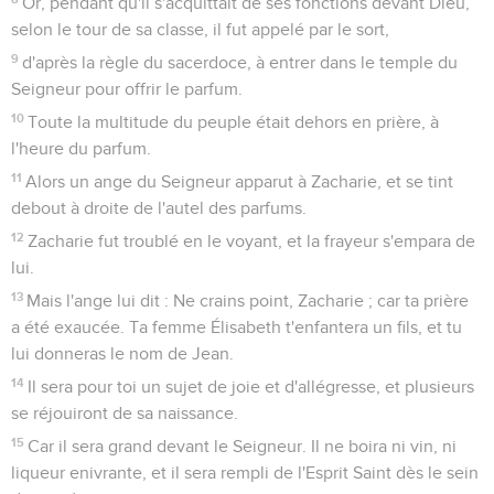
Or, pendant qu'il s'acquittait de ses fonctions devant Dieu,
selon le tour de sa classe, il fut appelé par le sort,
9
d'après la règle du sacerdoce, à entrer dans le temple du
Seigneur pour offrir le parfum.
10
Toute la multitude du peuple était dehors en prière, à
l'heure du parfum.
11
Alors un ange du Seigneur apparut à Zacharie, et se tint
debout à droite de l'autel des parfums.
12
Zacharie fut troublé en le voyant, et la frayeur s'empara de
lui.
13
Mais l'ange lui dit : Ne crains point, Zacharie ; car ta prière
a été exaucée. Ta femme Élisabeth t'enfantera un fils, et tu
lui donneras le nom de Jean.
14
Il sera pour toi un sujet de joie et d'allégresse, et plusieurs
se réjouiront de sa naissance.
15
Car il sera grand devant le Seigneur. Il ne boira ni vin, ni
liqueur enivrante, et il sera rempli de l'Esprit Saint dès le sein