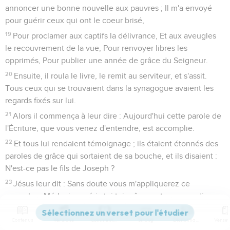
annoncer une bonne nouvelle aux pauvres ; Il m'a envoyé
pour guérir ceux qui ont le coeur brisé,
19
Pour proclamer aux captifs la délivrance, Et aux aveugles
le recouvrement de la vue, Pour renvoyer libres les
opprimés, Pour publier une année de grâce du Seigneur.
20
Ensuite, il roula le livre, le remit au serviteur, et s'assit.
Tous ceux qui se trouvaient dans la synagogue avaient les
regards fixés sur lui.
21
Alors il commença à leur dire : Aujourd'hui cette parole de
l'Écriture, que vous venez d'entendre, est accomplie.
22
Et tous lui rendaient témoignage ; ils étaient étonnés des
paroles de grâce qui sortaient de sa bouche, et ils disaient :
N'est-ce pas le fils de Joseph ?
23
Jésus leur dit : Sans doute vous m'appliquerez ce
proverbe : Médecin, guéris-toi toi-même ; et vous me direz :
Fais ici, dans ta patrie, tout ce que nous avons appris que tu
as fait à Capernaüm.
Contenus
Versions
Commentaires
Strong
Dictionnaire