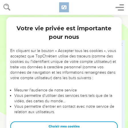
trouve dans la bouche de Jésus de nombreux
avertissements aux riches de ce monde — « Si un homme
parvient à posséder le monde entier, à quoi cela lui sert-il
Segond 1910
s’il se perd ou se détruit lui-même ? » (9.25) — et des
Votre vie privée est importante
Luc
Introduction
encouragements aux petits de ce monde — « Heureux, vous
pour nous
qui êtes pauvres, car le *royaume de Dieu vous appartient !
» (6.20).
En cliquant sur le bouton « Accepter tous les cookies », vous
Mais le salut passe par la croix ! En même temps qu’il
acceptez que TopChrétien utilise des traceurs (comme des
cookies ou l'identifiant unique de votre compte utilisateur) et
proclame le salut, Jésus se prépare à l’accomplir : il monte à
traite vos données à caractère personnel (comme vos
*Jérusalem où il va mourir. Dès le chapitre 9, on voit croître
données de navigation et les informations renseignées dans
l’opposition à son égard, qui culmine dans sa mise à mort
votre compte utilisateur) dans les buts suivants :
(ch. 22 et 23).
Mesurer l'audience de notre service
Vous permettre d'utiliser des services tiers tels que de la
Le chapitre 24 relate le dernier et le principal événement
vidéo, des cartes du monde…
parmi tous ceux que les témoins oculaires ont transmis à
Vous permettre d'entrer en contact avec notre service de
Luc : la résurrection. Jésus ressuscité apparaît aux *apôtres,
relation aux utilisateurs.
à des femmes et à des *disciples qui pleuraient sa mort, et il
leur explique tout ce qui le concernait dans les Ecritures. Il
Choisir mes cookies