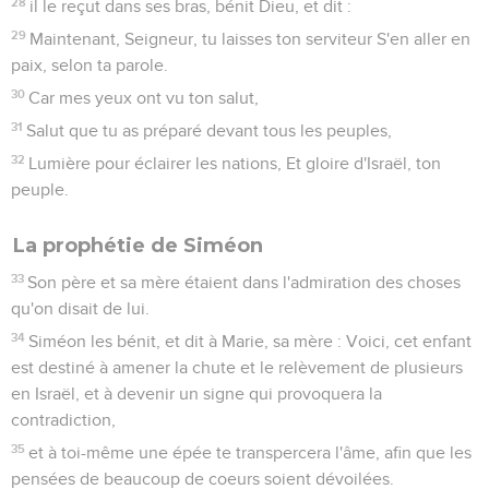
28
il le reçut dans ses bras, bénit Dieu, et dit :
29
Maintenant, Seigneur, tu laisses ton serviteur S'en aller en
paix, selon ta parole.
30
Car mes yeux ont vu ton salut,
31
Salut que tu as préparé devant tous les peuples,
32
Lumière pour éclairer les nations, Et gloire d'Israël, ton
peuple.
La prophétie de Siméon
33
Son père et sa mère étaient dans l'admiration des choses
qu'on disait de lui.
34
Siméon les bénit, et dit à Marie, sa mère : Voici, cet enfant
est destiné à amener la chute et le relèvement de plusieurs
en Israël, et à devenir un signe qui provoquera la
contradiction,
35
et à toi-même une épée te transpercera l'âme, afin que les
pensées de beaucoup de coeurs soient dévoilées.