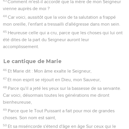
43
Comment m'est-il accordé que la mère de mon Seigneur
vienne auprès de moi ?
44
Car voici, aussitôt que la voix de ta salutation a frappé
mon oreille, l'enfant a tressailli d'allégresse dans mon sein.
45
Heureuse celle qui a cru, parce que les choses qui lui ont
été dites de la part du Seigneur auront leur
accomplissement.
Le cantique de Marie
46
Et Marie dit : Mon âme exalte le Seigneur,
47
Et mon esprit se réjouit en Dieu, mon Sauveur,
48
Parce qu'il a jeté les yeux sur la bassesse de sa servante.
Car voici, désormais toutes les générations me diront
bienheureuse,
49
Parce que le Tout Puissant a fait pour moi de grandes
choses. Son nom est saint,
50
Et sa miséricorde s'étend d'âge en âge Sur ceux qui le