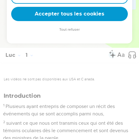
les envoie annoncer à tous les hommes qu’il est le Sauveur
!
Accepter tous les cookies
La Bible Du Semeur Copyright © 1992, 1999 by Biblica, Inc.® Used by
Tout refuser
permission. All rights reserved worldwide.
Luc
1
Les vidéos ne sont pas disponibles aux USA et C anada.
Introduction
1
Plusieurs ayant entrepris de composer un récit des
événements qui se sont accomplis parmi nous,
2
suivant ce que nous ont transmis ceux qui ont été des
témoins oculaires dès le commencement et sont devenus
des ministres de la parole,