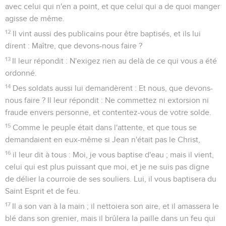
avec celui qui n'en a point, et que celui qui a de quoi manger
agisse de même.
12
Il vint aussi des publicains pour être baptisés, et ils lui
dirent : Maître, que devons-nous faire ?
13
Il leur répondit : N'exigez rien au delà de ce qui vous a été
ordonné.
14
Des soldats aussi lui demandèrent : Et nous, que devons-
nous faire ? Il leur répondit : Ne commettez ni extorsion ni
fraude envers personne, et contentez-vous de votre solde.
15
Comme le peuple était dans l'attente, et que tous se
demandaient en eux-même si Jean n'était pas le Christ,
16
il leur dit à tous : Moi, je vous baptise d'eau ; mais il vient,
celui qui est plus puissant que moi, et je ne suis pas digne
de délier la courroie de ses souliers. Lui, il vous baptisera du
Saint Esprit et de feu.
17
Il a son van à la main ; il nettoiera son aire, et il amassera le
blé dans son grenier, mais il brûlera la paille dans un feu qui