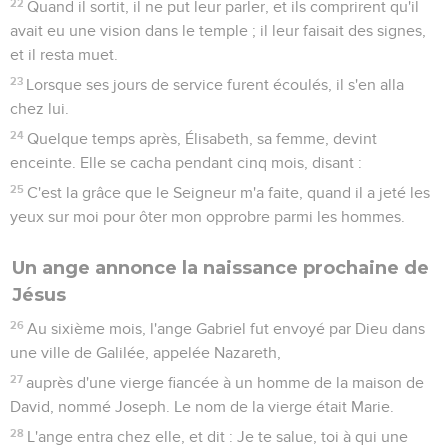
22
Quand il sortit, il ne put leur parler, et ils comprirent qu'il
avait eu une vision dans le temple ; il leur faisait des signes,
et il resta muet.
23
Lorsque ses jours de service furent écoulés, il s'en alla
chez lui.
24
Quelque temps après, Élisabeth, sa femme, devint
enceinte. Elle se cacha pendant cinq mois, disant :
25
C'est la grâce que le Seigneur m'a faite, quand il a jeté les
yeux sur moi pour ôter mon opprobre parmi les hommes.
Un ange annonce la naissance prochaine de
Jésus
26
Au sixième mois, l'ange Gabriel fut envoyé par Dieu dans
une ville de Galilée, appelée Nazareth,
27
auprès d'une vierge fiancée à un homme de la maison de
David, nommé Joseph. Le nom de la vierge était Marie.
28
L'ange entra chez elle, et dit : Je te salue, toi à qui une