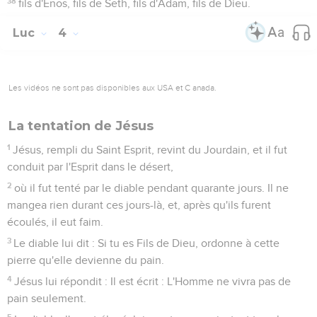
38
fils d'Énos, fils de Seth, fils d'Adam, fils de Dieu.
Luc
4
Les vidéos ne sont pas disponibles aux USA et C anada.
La tentation de Jésus
1
Jésus, rempli du Saint Esprit, revint du Jourdain, et il fut
conduit par l'Esprit dans le désert,
2
où il fut tenté par le diable pendant quarante jours. Il ne
mangea rien durant ces jours-là, et, après qu'ils furent
écoulés, il eut faim.
3
Le diable lui dit : Si tu es Fils de Dieu, ordonne à cette
pierre qu'elle devienne du pain.
4
Jésus lui répondit : Il est écrit : L'Homme ne vivra pas de
pain seulement.
5