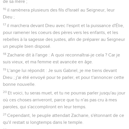
de sa mère ;
16
il ramènera plusieurs des fils d'Israël au Seigneur, leur
Dieu ;
17
il marchera devant Dieu avec l'esprit et la puissance d'Élie,
pour ramener les coeurs des pères vers les enfants, et les
rebelles à la sagesse des justes, afin de préparer au Seigneur
un peuple bien disposé.
18
Zacharie dit à l'ange : A quoi reconnaîtrai-je cela ? Car je
suis vieux, et ma femme est avancée en âge.
19
L'ange lui répondit : Je suis Gabriel, je me tiens devant
Dieu ; j'ai été envoyé pour te parler, et pour t'annoncer cette
bonne nouvelle.
20
Et voici, tu seras muet, et tu ne pourras parler jusqu'au jour
où ces choses arriveront, parce que tu n'as pas cru à mes
paroles, qui s'accompliront en leur temps.
21
Cependant, le peuple attendait Zacharie, s'étonnant de ce
qu'il restait si longtemps dans le temple.