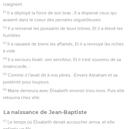
craignent.
51
Il a déployé la force de son bras ; Il a dispersé ceux qui
avaient dans le coeur des pensées orgueilleuses.
52
Il a renversé les puissants de leurs trônes, Et il a élevé les
humbles.
53
Il a rassasié de biens les affamés, Et il a renvoyé les riches
à vide.
54
Il a secouru Israël, son serviteur, Et il s'est souvenu de sa
miséricorde, -
55
Comme il l'avait dit à nos pères, -Envers Abraham et sa
postérité pour toujours.
56
Marie demeura avec Élisabeth environ trois mois. Puis elle
retourna chez elle.
La naissance de Jean-Baptiste
57
Le temps où Élisabeth devait accoucher arriva, et elle
enfanta un fils.