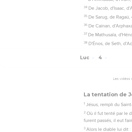
34
De Jacob, d'Isaac, d
35
De Sarug, de Ragaü, 
36
De Caïnan, d'Arphax
37
De Mathusala, d'Héno
38
D'Énos, de Seth, d'Ad
Luc
4
Les vidéos 
La tentation de 
1
Jésus, rempli du Saint-
2
Où il fut tenté par le 
furent passés, il eut fai
3
Alors le diable lui dit