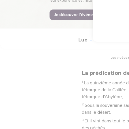
51
Il s'en alla ensuite a
choses dans son coeur.
52
Et Jésus croissait e
Luc
3
Les vidéos 
La prédication d
1
La quinzième année de
tétrarque de la Galilée,
tétrarque d'Abylène,
2
Sous la souveraine sac
dans le désert.
3
Et il vint dans tout l
des péchés ;