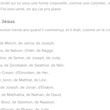
scendit sur lui sous une forme corporelle, comme une colombe ; et
Fils bien-aimé, en qui j'ai pris plaisir.
 Jésus
environ trente ans quand il commença, et il était, comme on le cro
 de Melchi, de Janna, de Joseph,
os, de Nahum, d'Héli, de Naggé,
hie, de Semeï, de Joseph, de Juda,
, de Zorobabel, de Salathiel, de Néri,
de Cosam, d'Elmodam, de Her,
e Jorim, de Matthat, de Lévi,
de Joseph, de Jonan, d'Éliakim,
 de Matthatha, de Nathan, de David,
e Booz, de Salomon, de Naasson,
d'Esrom, de Pharez, de Juda,