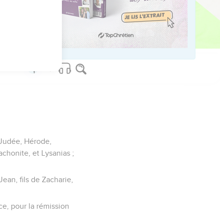
ervait toutes ces
mes.
 Judée, Hérode,
achonite, et Lysanias ;
ean, fils de Zacharie,
ce, pour la rémission