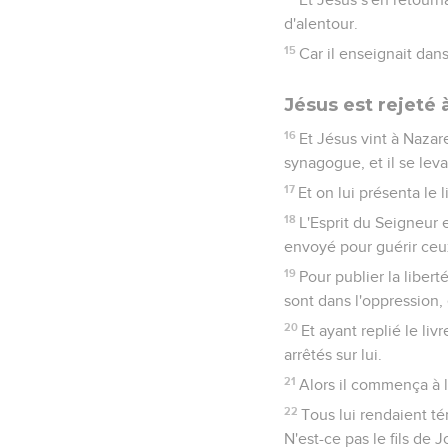
d'alentour.
15
Car il enseignait dan
Jésus est rejeté 
16
Et Jésus vint à Nazare
synagogue, et il se leva
17
Et on lui présenta le l
18
L'Esprit du Seigneur e
envoyé pour guérir ceux
19
Pour publier la liber
sont dans l'oppression,
20
Et ayant replié le liv
arrêtés sur lui.
21
Alors il commença à l
22
Tous lui rendaient té
N'est-ce pas le fils de 