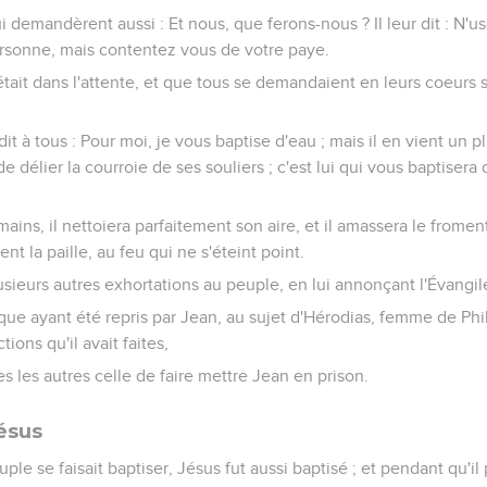
i demandèrent aussi : Et nous, que ferons-nous ? Il leur dit : N'u
rsonne, mais contentez vous de votre paye.
ait dans l'attente, et que tous se demandaient en leurs coeurs s
 dit à tous : Pour moi, je vous baptise d'eau ; mais il en vient un 
de délier la courroie de ses souliers ; c'est lui qui vous baptisera 
mains, il nettoiera parfaitement son aire, et il amassera le fromen
nt la paille, au feu qui ne s'éteint point.
lusieurs autres exhortations au peuple, en lui annonçant l'Évangil
que ayant été repris par Jean, au sujet d'Hérodias, femme de Phil
ions qu'il avait faites,
s les autres celle de faire mettre Jean en prison.
ésus
e se faisait baptiser, Jésus fut aussi baptisé ; et pendant qu'il pri