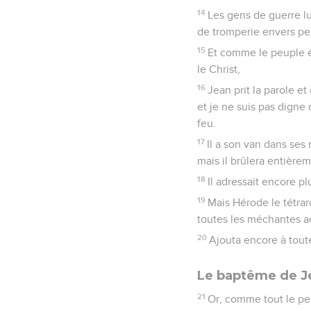
14
Les gens de guerre lu
de tromperie envers pe
15
Et comme le peuple ét
le Christ,
16
Jean prit la parole et
et je ne suis pas digne 
feu.
17
Il a son van dans ses 
mais il brûlera entièreme
18
Il adressait encore p
19
Mais Hérode le tétrar
toutes les méchantes act
20
Ajouta encore à toute
Le baptême de J
21
Or, comme tout le peupl