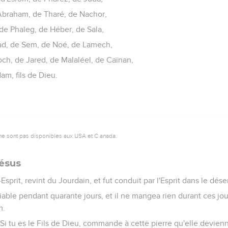
'Abraham, de Tharé, de Nachor,
de Phaleg, de Héber, de Sala,
ad, de Sem, de Noé, de Lamech,
ch, de Jared, de Malaléel, de Caïnan,
am, fils de Dieu.
ne sont pas disponibles aux USA et C anada.
Jésus
Esprit, revint du Jourdain, et fut conduit par l'Esprit dans le déser
diable pendant quarante jours, et il ne mangea rien durant ces jour
m.
 : Si tu es le Fils de Dieu, commande à cette pierre qu'elle devien