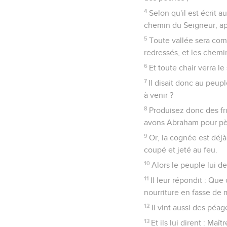
4
Selon qu'il est écrit a
chemin du Seigneur, apl
5
Toute vallée sera com
redressés, et les chemi
6
Et toute chair verra le
7
Il disait donc au peupl
à venir ?
8
Produisez donc des fr
avons Abraham pour père
9
Or, la cognée est déjà
coupé et jeté au feu.
10
Alors le peuple lui 
11
Il leur répondit : Que
nourriture en fasse de
12
Il vint aussi des péag
13
Et ils lui dirent : Ma