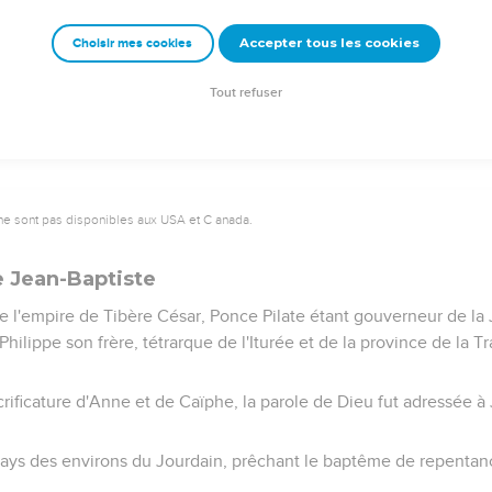
vec eux, et vint à Nazareth, et il leur était soumis. Et sa mère cons
Accepter tous les cookies
Choisir mes cookies
n sagesse, en stature et en grâce, devant Dieu et devant les hom
Tout refuser
ne sont pas disponibles aux USA et C anada.
e Jean-Baptiste
 l'empire de Tibère César, Ponce Pilate étant gouverneur de la
 Philippe son frère, tétrarque de l'Iturée et de la province de la Tr
rificature d'Anne et de Caïphe, la parole de Dieu fut adressée à J
e pays des environs du Jourdain, prêchant le baptême de repentan