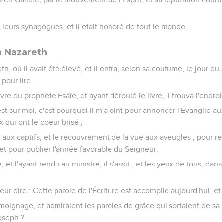
s leurs synagogues, et il était honoré de tout le monde.
à Nazareth
th, où il avait été élevé, et il entra, selon sa coutume, le jour du
 pour lire.
ivre du prophète Ésaïe, et ayant déroulé le livre, il trouva l'endroit 
st sur moi, c'est pourquoi il m'a oint pour annoncer l'Évangile aux
 qui ont le coeur brisé ;
té aux captifs, et le recouvrement de la vue aux aveugles ; pour r
 et pour publier l'année favorable du Seigneur.
re, et l'ayant rendu au ministre, il s'assit ; et les yeux de tous, da
eur dire : Cette parole de l'Écriture est accomplie aujourd'hui, e
moignage, et admiraient les paroles de grâce qui sortaient de sa b
Joseph ?