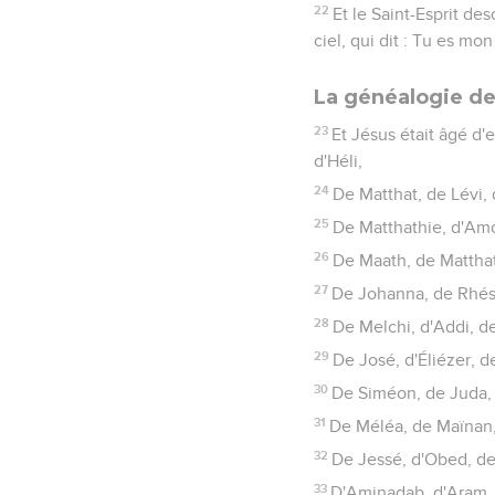
22
Et le Saint-Esprit de
ciel, qui dit : Tu es mon 
La généalogie de
23
Et Jésus était âgé d'
d'Héli,
24
De Matthat, de Lévi,
25
De Matthathie, d'Am
26
De Maath, de Matthat
27
De Johanna, de Rhésa
28
De Melchi, d'Addi, 
29
De José, d'Éliézer, d
30
De Siméon, de Juda, 
31
De Méléa, de Maïnan,
32
De Jessé, d'Obed, d
33
D'Aminadab, d'Aram, 