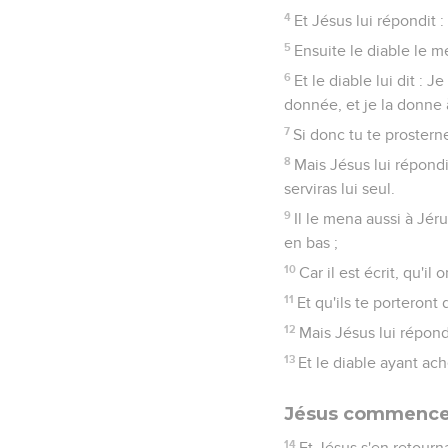
4
Et Jésus lui répondit 
5
Ensuite le diable le 
6
Et le diable lui dit : 
donnée, et je la donne 
7
Si donc tu te prostern
8
Mais Jésus lui répondit
serviras lui seul.
9
Il le mena aussi à Jérus
en bas ;
10
Car il est écrit, qu'il
11
Et qu'ils te porteron
12
Mais Jésus lui répondi
13
Et le diable ayant ach
Jésus commence 
14
Et Jésus s'en retourn