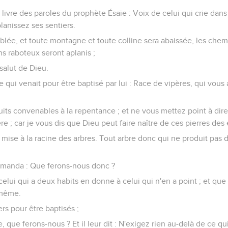
u livre des paroles du prophète Ésaïe : Voix de celui qui crie dans
anissez ses sentiers.
blée, et toute montagne et toute colline sera abaissée, les chem
ns raboteux seront aplanis ;
 salut de Dieu.
e qui venait pour être baptisé par lui : Race de vipères, qui vous a
uits convenables à la repentance ; et ne vous mettez point à di
 ; car je vous dis que Dieu peut faire naître de ces pierres des
 mise à la racine des arbres. Tout arbre donc qui ne produit pas d
demanda : Que ferons-nous donc ?
 celui qui a deux habits en donne à celui qui n'en a point ; et que 
 même.
ers pour être baptisés ;
ître, que ferons-nous ? Et il leur dit : N'exigez rien au-delà de ce 