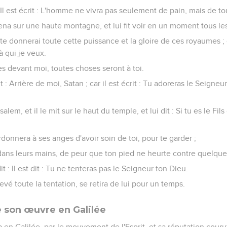
: Il est écrit : L'homme ne vivra pas seulement de pain, mais de t
mena sur une haute montagne, et lui fit voir en un moment tous 
Je te donnerai toute cette puissance et la gloire de ces royaumes ; 
à qui je veux.
es devant moi, toutes choses seront à toi.
 : Arrière de moi, Satan ; car il est écrit : Tu adoreras le Seigneur
alem, et il le mit sur le haut du temple, et lui dit : Si tu es le Fils 
 ordonnera à ses anges d'avoir soin de toi, pour te garder ;
t dans leurs mains, de peur que ton pied ne heurte contre quelque
t : Il est dit : Tu ne tenteras pas le Seigneur ton Dieu.
evé toute la tentation, se retira de lui pour un temps.
son œuvre en Galilée
a en Galilée, par le mouvement de l'Esprit, et sa réputation couru