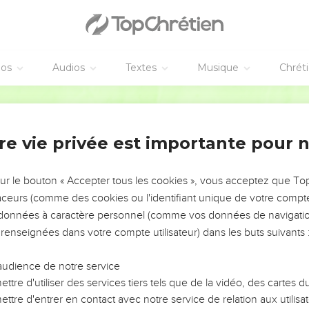
s dans le temple
re allaient tous les ans à Jérusalem, à la fête de Pâque.
éos
Audios
Textes
Musique
Chrét
 ans, ils montèrent à Jérusalem, selon la coutume de la fête.
la fête furent achevés, comme ils s'en retournaient, l'enfant Jésu
Ostervald
 ne s'en aperçurent point. Mais, pensant qu'il était avec leurs 
née, puis ils le cherchèrent parmi leurs parents et ceux de leur 
re vie privée est importante pour 
nt, ils retournèrent à Jérusalem pour le chercher.
urs ils le trouvèrent dans le temple, assis au milieu des docteurs,
sur le bouton « Accepter tous les cookies », vous acceptez que T
traceurs (comme des cookies ou l'identifiant unique de votre compte 
tendaient, étaient ravis de sa sagesse et de ses réponses.
s données à caractère personnel (comme vos données de navigatio
 renseignées dans votre compte utilisateur) dans les buts suivants 
virent, ils furent étonnés ; et sa mère lui dit : Mon enfant, pourqu
t moi, nous te cherchions, étant fort en peine.
audience de notre service
quoi me cherchiez-vous ? Ne saviez-vous pas qu'il me faut être occ
ttre d'utiliser des services tiers tels que de la vidéo, des cartes
ttre d'entrer en contact avec notre service de relation aux utilisat
 point ce qu'il leur disait.