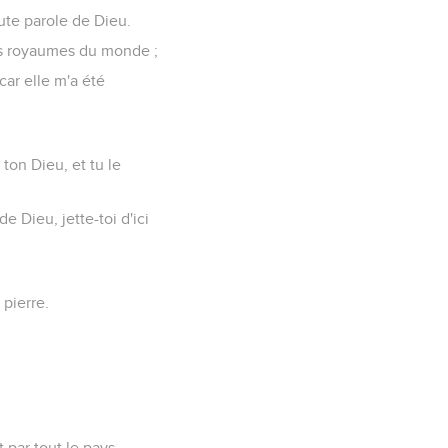
oute parole de Dieu.
les royaumes du monde ;
car elle m'a été
 ton Dieu, et tu le
de Dieu, jette-toi d'ici
 pierre.
t par tout le pays