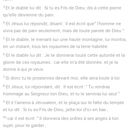
3
Et le diable lui dit : Si tu es Fils de Dieu, dis à cette pierre
qu'elle devienne du pain.
4
Et Jésus lui répondit, disant : Il est écrit que" l'homme ne
vivra pas de pain seulement, mais de toute parole de Dieu ".
5
Et le diable, le menant sur une haute montagne, lui montra,
en un instant, tous les royaumes de la terre habitée.
6
Et le diable lui dit : Je te donnerai toute cette autorité et la
gloire de ces royaumes ; car elle m'a été donnée, et je la
donne à qui je veux.
7
Si donc tu te prosternes devant moi, elle sera toute à toi.
8
Et Jésus, lui répondant, dit : Il est écrit :" Tu rendras
hommage au Seigneur ton Dieu, et tu le serviras lui seul ".
9
Et il l'amena à Jérusalem, et le plaça sur le faîte du temple
et lui dit : Si tu es Fils de Dieu, jette-toi d'ici en bas ;
10
car il est écrit :" Il donnera des ordres à ses anges à ton
sujet, pour te garder ;