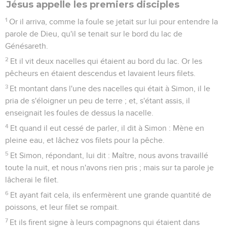
Jésus appelle les premiers disciples
1
Or il arriva, comme la foule se jetait sur lui pour entendre la
parole de Dieu, qu'il se tenait sur le bord du lac de
Génésareth.
2
Et il vit deux nacelles qui étaient au bord du lac. Or les
pêcheurs en étaient descendus et lavaient leurs filets.
3
Et montant dans l'une des nacelles qui était à Simon, il le
pria de s'éloigner un peu de terre ; et, s'étant assis, il
enseignait les foules de dessus la nacelle.
4
Et quand il eut cessé de parler, il dit à Simon : Mène en
pleine eau, et lâchez vos filets pour la pêche.
5
Et Simon, répondant, lui dit : Maître, nous avons travaillé
toute la nuit, et nous n'avons rien pris ; mais sur ta parole je
lâcherai le filet.
6
Et ayant fait cela, ils enfermèrent une grande quantité de
poissons, et leur filet se rompait.
7
Et ils firent signe à leurs compagnons qui étaient dans