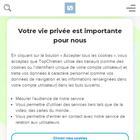
mon plaisir.
La généalogie de Jésus
Darby
23
Et Jésus lui-même commençait d'avoir environ trente ans,
Votre vie privée est importante
Luc
3
étant, comme on l'estimait, fils de Joseph : d'Héli,
pour nous
24
de Matthat, de Lévi, de Melchi, de Janna, de Joseph,
25
de Mattathie, d'Amos, de Nahum, d'Esli, de Naggé,
En cliquant sur le bouton « Accepter tous les cookies », vous
acceptez que TopChrétien utilise des traceurs (comme des
26
de Maath, de Mattathie, de Séméi, de Joseph, de Juda,
cookies ou l'identifiant unique de votre compte utilisateur) et
27
de Johanna, de Rhésa, de Zorobabel, de Salathiel, de Néri,
traite vos données à caractère personnel (comme vos
données de navigation et les informations renseignées dans
28
de Melchi, d'Addi, de Cosam, d'Elmodam, d'Er,
votre compte utilisateur) dans les buts suivants :
29
de José, d'Éliézer, de Jorim, de Matthat, de Lévi,
Mesurer l'audience de notre service
30
de Siméon, de Juda, de Joseph, de Jonan, d'Éliakim,
Vous permettre d'utiliser des services tiers tels que de la
31
de Méléa, de Maïnan, de Mattatha, de Nathan,
vidéo, des cartes du monde…
Vous permettre d'entrer en contact avec notre service de
32
de David, de Jessé, d'Obed, de Booz, de Salmon, de
relation aux utilisateurs.
Naasson,
33
d'Aminadab, d'Aram, d'Esrom, de Pharès, de Juda,
Choisir mes cookies