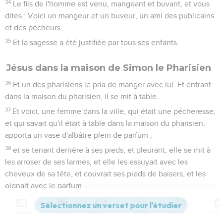
34
Le fils de l'homme est venu, mangeant et buvant, et vous
dites : Voici un mangeur et un buveur, un ami des publicains
et des pécheurs.
35
Et la sagesse a été justifiée par tous ses enfants.
Jésus dans la maison de Simon le Pharisien
36
Et un des pharisiens le pria de manger avec lui. Et entrant
dans la maison du pharisien, il se mit à table.
37
Et voici, une femme dans la ville, qui était une pécheresse,
et qui savait qu'il était à table dans la maison du pharisien,
apporta un vase d'albâtre plein de parfum ;
38
et se tenant derrière à ses pieds, et pleurant, elle se mit à
les arroser de ses larmes, et elle les essuyait avec les
cheveux de sa tête, et couvrait ses pieds de baisers, et les
oignait avec le parfum.
39
Et le pharisien qui l'avait convié, voyant cela, dit en lui-
même : Celui-ci, s'il était prophète, saurait qui et quelle est
Contenus
Versions
Commentaires
Strong
Dictionnaire