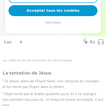
34
de Jacob, d'Isaac, d'Abraham, de Thara, de Nachor,
Accepter tous les cookies
35
de Seruch, de Ragaü, de Phalek, d'Éber, de Sala,
36
de Caïnan, d'Arphaxad, de Sem, de Noé, de Lamech,
Tout refuser
37
de Mathusala, d'Énoch, de Jared, de Maléléel, de Caïnan,
38
d'Énos, de Seth, d'Adam, de Dieu.
Luc
4
Les vidéos ne sont pas disponibles aux USA et C anada.
La tentation de Jésus
1
Or Jésus, plein de l'Esprit Saint, s'en retourna du Jourdain
et fut mené par l'Esprit dans le désert,
2
étant tenté par le diable quarante jours. Et il ne mangea
rien pendant ces jours-là ; et lorsqu'ils furent accomplis, il eut
faim.