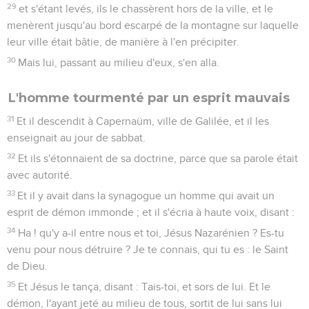
29
et s'étant levés, ils le chassèrent hors de la ville, et le
menèrent jusqu'au bord escarpé de la montagne sur laquelle
leur ville était bâtie, de manière à l'en précipiter.
30
Mais lui, passant au milieu d'eux, s'en alla.
L'homme tourmenté par un esprit mauvais
31
Et il descendit à Capernaüm, ville de Galilée, et il les
enseignait au jour de sabbat.
32
Et ils s'étonnaient de sa doctrine, parce que sa parole était
avec autorité.
33
Et il y avait dans la synagogue un homme qui avait un
esprit de démon immonde ; et il s'écria à haute voix, disant :
34
Ha ! qu'y a-il entre nous et toi, Jésus Nazarénien ? Es-tu
venu pour nous détruire ? Je te connais, qui tu es : le Saint
de Dieu.
35
Et Jésus le tança, disant : Tais-toi, et sors de lui. Et le
démon, l'ayant jeté au milieu de tous, sortit de lui sans lui