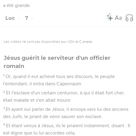
a été grande.
Luc
7
Les vidéos ne sont pas disponibles aux USA et C anada.
Jésus guérit le serviteur d'un officier
romain
1
Or, quand il eut achevé tous ses discours, le peuple
l'entendant, il entra dans Capernaüm.
2
Et l'esclave d'un certain centurion, à qui il était fort cher,
était malade et s'en allait mourir.
3
Et ayant ouï parler de Jésus, il envoya vers lui des anciens
des Juifs, le priant de venir sauver son esclave.
4
Et étant venus à Jésus, ils le priaient instamment, disant : Il
est digne que tu lui accordes cela,