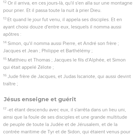
12
Or il arriva, en ces jours-là, qu'il s'en alla sur une montagne
pour prier. Et il passa toute la nuit à prier Dieu.
13
Et quand le jour fut venu, il appela ses disciples. Et en
ayant choisi douze d'entre eux, lesquels il nomma aussi
apôtres :
14
Simon, qu'il nomma aussi Pierre, et André son frère ;
Jacques et Jean ; Philippe et Barthélémy ;
15
Matthieu et Thomas ; Jacques le fils d'Alphée, et Simon
qui était appelé Zélote ;
16
Jude frère de Jacques, et Judas Iscariote, qui aussi devint
traître ;
Jésus enseigne et guérit
17
-et étant descendu avec eux, il s'arrêta dans un lieu uni,
ainsi que la foule de ses disciples et une grande multitude
de peuple de toute la Judée et de Jérusalem, et de la
contrée maritime de Tyr et de Sidon, qui étaient venus pour