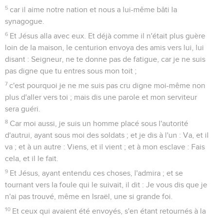
5
car il aime notre nation et nous a lui-même bâti la
synagogue.
6
Et Jésus alla avec eux. Et déjà comme il n'était plus guère
loin de la maison, le centurion envoya des amis vers lui, lui
disant : Seigneur, ne te donne pas de fatigue, car je ne suis
pas digne que tu entres sous mon toit ;
7
c'est pourquoi je ne me suis pas cru digne moi-même non
plus d'aller vers toi ; mais dis une parole et mon serviteur
sera guéri.
8
Car moi aussi, je suis un homme placé sous l'autorité
d'autrui, ayant sous moi des soldats ; et je dis à l'un : Va, et il
va ; et à un autre : Viens, et il vient ; et à mon esclave : Fais
cela, et il le fait.
9
Et Jésus, ayant entendu ces choses, l'admira ; et se
tournant vers la foule qui le suivait, il dit : Je vous dis que je
n'ai pas trouvé, même en Israël, une si grande foi.
10
Et ceux qui avaient été envoyés, s'en étant retournés à la