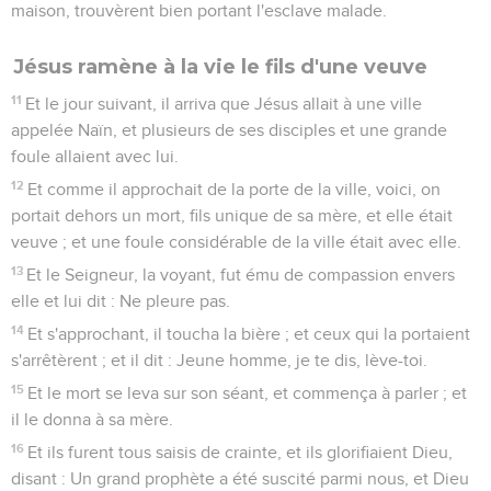
maison, trouvèrent bien portant l'esclave malade.
Jésus ramène à la vie le fils d'une veuve
11
Et le jour suivant, il arriva que Jésus allait à une ville
appelée Naïn, et plusieurs de ses disciples et une grande
foule allaient avec lui.
12
Et comme il approchait de la porte de la ville, voici, on
portait dehors un mort, fils unique de sa mère, et elle était
veuve ; et une foule considérable de la ville était avec elle.
13
Et le Seigneur, la voyant, fut ému de compassion envers
elle et lui dit : Ne pleure pas.
14
Et s'approchant, il toucha la bière ; et ceux qui la portaient
s'arrêtèrent ; et il dit : Jeune homme, je te dis, lève-toi.
15
Et le mort se leva sur son séant, et commença à parler ; et
il le donna à sa mère.
16
Et ils furent tous saisis de crainte, et ils glorifiaient Dieu,
disant : Un grand prophète a été suscité parmi nous, et Dieu