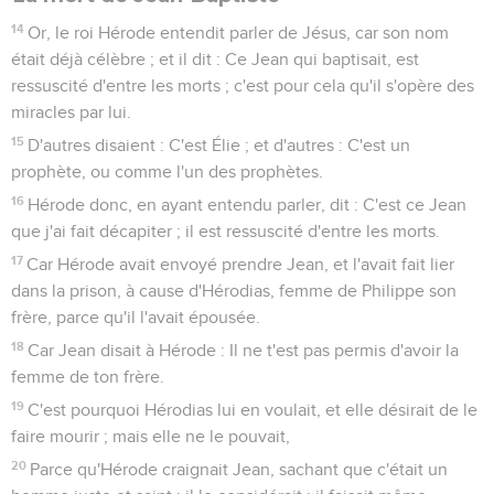
14
Or, le roi Hérode entendit parler de Jésus, car son nom
était déjà célèbre ; et il dit : Ce Jean qui baptisait, est
ressuscité d'entre les morts ; c'est pour cela qu'il s'opère des
miracles par lui.
15
D'autres disaient : C'est Élie ; et d'autres : C'est un
prophète, ou comme l'un des prophètes.
16
Hérode donc, en ayant entendu parler, dit : C'est ce Jean
que j'ai fait décapiter ; il est ressuscité d'entre les morts.
17
Car Hérode avait envoyé prendre Jean, et l'avait fait lier
dans la prison, à cause d'Hérodias, femme de Philippe son
frère, parce qu'il l'avait épousée.
18
Car Jean disait à Hérode : Il ne t'est pas permis d'avoir la
femme de ton frère.
19
C'est pourquoi Hérodias lui en voulait, et elle désirait de le
faire mourir ; mais elle ne le pouvait,
20
Parce qu'Hérode craignait Jean, sachant que c'était un