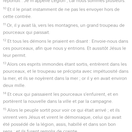
répondit : Je m'appelle Légion ; car nous sommes plusieurs.
10
Et il le priait instamment de ne pas les envoyer hors de
cette contrée.
11
Or, il y avait là, vers les montagnes, un grand troupeau de
pourceaux qui paissait.
12
Et tous les démons le priaient en disant : Envoie-nous dans
ces pourceaux, afin que nous y entrions. Et aussitôt Jésus le
leur permit.
13
Alors ces esprits immondes étant sortis, entrèrent dans les
pourceaux, et le troupeau se précipita avec impétuosité dans
la mer, et ils se noyèrent dans la mer ; or il y en avait environ
deux mille.
14
Et ceux qui paissaient les pourceaux s'enfuirent, et en
portèrent la nouvelle dans la ville et par la campagne.
15
Alors le peuple sortit pour voir ce qui était arrivé ; et ils
vinrent vers Jésus et virent le démoniaque, celui qui avait
été possédé de la légion, assis, habillé et dans son bon
sens ; et ils furent remplis de crainte.