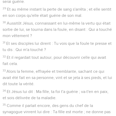
serai guérie.
29
Et au même instant la perte de sang s'arrêta ; et elle sentit
en son corps qu'elle était guérie de son mal.
30
Aussitôt Jésus, connaissant en lui-même la vertu qui était
sortie de lui, se tourna dans la foule, en disant : Qui a touché
mon vêtement ?
31
Et ses disciples lui dirent : Tu vois que la foule te presse et
tu dis : Qui m'a touché ?
32
Et il regardait tout autour, pour découvrir celle qui avait
fait cela.
33
Alors la femme, effrayée et tremblante, sachant ce qui
avait été fait en sa personne, vint et se jeta à ses pieds, et lui
dit toute la vérité.
34
Et Jésus lui dit : Ma fille, ta foi t'a guérie ; va-t'en en paix,
et sois délivrée de ta maladie.
35
Comme il parlait encore, des gens du chef de la
synagogue vinrent lui dire : Ta fille est morte ; ne donne pas