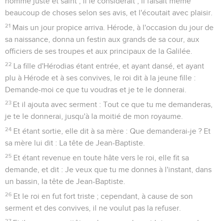
homme juste et saint ; il le considérait ; il faisait même
beaucoup de choses selon ses avis, et l'écoutait avec plaisir.
21
Mais un jour propice arriva. Hérode, à l'occasion du jour de
sa naissance, donna un festin aux grands de sa cour, aux
officiers de ses troupes et aux principaux de la Galilée.
22
La fille d'Hérodias étant entrée, et ayant dansé, et ayant
plu à Hérode et à ses convives, le roi dit à la jeune fille :
Demande-moi ce que tu voudras et je te le donnerai.
23
Et il ajouta avec serment : Tout ce que tu me demanderas,
je te le donnerai, jusqu'à la moitié de mon royaume.
24
Et étant sortie, elle dit à sa mère : Que demanderai-je ? Et
sa mère lui dit : La tête de Jean-Baptiste.
25
Et étant revenue en toute hâte vers le roi, elle fit sa
demande, et dit : Je veux que tu me donnes à l'instant, dans
un bassin, la tête de Jean-Baptiste.
26
Et le roi en fut fort triste ; cependant, à cause de son
serment et des convives, il ne voulut pas la refuser.
27