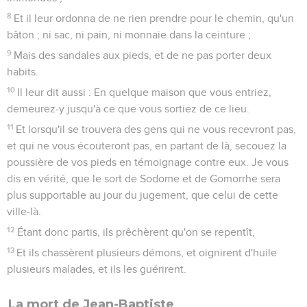
8
Et il leur ordonna de ne rien prendre pour le chemin, qu'un
bâton ; ni sac, ni pain, ni monnaie dans la ceinture ;
9
Mais des sandales aux pieds, et de ne pas porter deux
habits.
10
Il leur dit aussi : En quelque maison que vous entriez,
demeurez-y jusqu'à ce que vous sortiez de ce lieu.
11
Et lorsqu'il se trouvera des gens qui ne vous recevront pas,
et qui ne vous écouteront pas, en partant de là, secouez la
poussière de vos pieds en témoignage contre eux. Je vous
dis en vérité, que le sort de Sodome et de Gomorrhe sera
plus supportable au jour du jugement, que celui de cette
ville-là.
12
Étant donc partis, ils prêchèrent qu'on se repentît,
13
Et ils chassèrent plusieurs démons, et oignirent d'huile
plusieurs malades, et ils les guérirent.
La mort de Jean-Baptiste