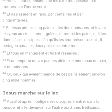
Alors il leur commanda de les faire tous asseoir, par
troupes, sur l'herbe verte.
40
Et ils s'assirent en rang, par centaines et par
cinquantaines.
41
Et Jésus prit les cinq pains et les deux poissons, et levant
les yeux au ciel, il rendit grâces, et rompit les pains, et il les
donna à ses disciples, afin qu'ils les leur présentassent ; il
partagea aussi les deux poissons entre tous.
42
Et tous en mangèrent et furent rassasiés ;
43
Et on emporta douze paniers pleins de morceaux de pain,
et de poissons.
44
Or, ceux qui avaient mangé de ces pains étaient environ
cinq mille hommes.
Jésus marche sur le lac
45
Aussitôt après il obligea ses disciples à entrer dans la
barque, et à le devancer sur l'autre bord, vers Bethsaïda,