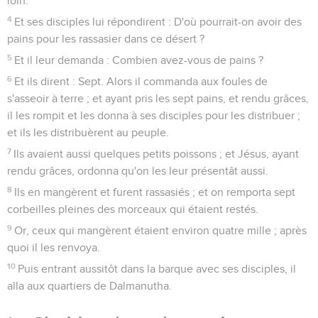
loin.
4
Et ses disciples lui répondirent : D'où pourrait-on avoir des
pains pour les rassasier dans ce désert ?
5
Et il leur demanda : Combien avez-vous de pains ?
6
Et ils dirent : Sept. Alors il commanda aux foules de
s'asseoir à terre ; et ayant pris les sept pains, et rendu grâces,
il les rompit et les donna à ses disciples pour les distribuer ;
et ils les distribuèrent au peuple.
7
Ils avaient aussi quelques petits poissons ; et Jésus, ayant
rendu grâces, ordonna qu'on les leur présentât aussi.
8
Ils en mangèrent et furent rassasiés ; et on remporta sept
corbeilles pleines des morceaux qui étaient restés.
9
Or, ceux qui mangèrent étaient environ quatre mille ; après
quoi il les renvoya.
10
Puis entrant aussitôt dans la barque avec ses disciples, il
alla aux quartiers de Dalmanutha.