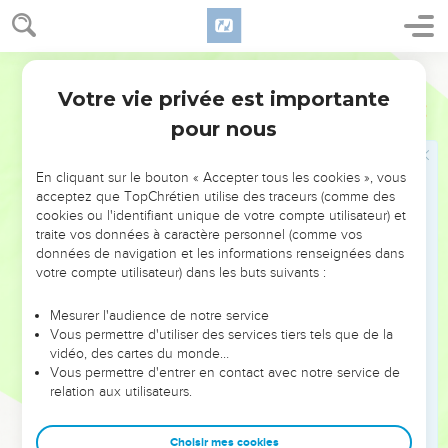
34
Et il ne leur parlait point sans similitudes ; mais, en
particulier, il expliquait tout à ses disciples.
Ostervald
Jésus apaise une tempête
Votre vie privée est importante
Marc
4
35
Ce jour-là, quand le soir fut venu, il leur dit : Passons de
pour nous
l'autre côté de l'eau.
36
Et après avoir renvoyé le peuple, ils emmenèrent Jésus
En cliquant sur le bouton « Accepter tous les cookies », vous
dans la barque comme il y était ; et il y avait aussi d'autres
acceptez que TopChrétien utilise des traceurs (comme des
cookies ou l'identifiant unique de votre compte utilisateur) et
petites barques qui l'accompagnaient.
traite vos données à caractère personnel (comme vos
37
Alors s'éleva un grand coup de vent, et les vagues
données de navigation et les informations renseignées dans
entraient dans la barque, en sorte qu'elle commençait à
votre compte utilisateur) dans les buts suivants :
s'emplir.
Mesurer l'audience de notre service
38
Mais il était à la poupe, dormant sur un oreiller ; et ils le
Vous permettre d'utiliser des services tiers tels que de la
réveillèrent et lui dirent : Maître, ne te soucies-tu point de ce
vidéo, des cartes du monde…
Vous permettre d'entrer en contact avec notre service de
que nous périssons ?
relation aux utilisateurs.
39
Mais lui, étant réveillé, parla avec autorité aux vents, et il
dit à la mer : Tais-toi, sois tranquille. Et le vent cessa, et il se
Choisir mes cookies