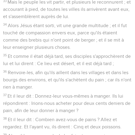
33
Mais le peuple les vit partir, et plusieurs le reconnurent ; et
accourant à pied, de toutes les villes ils arrivèrent avant eux,
et s'assemblèrent auprès de lui.
34
Alors Jésus étant sorti, vit une grande multitude ; et il fut
touché de compassion envers eux, parce qu'ils étaient
comme des brebis qui n'ont point de berger ; et il se mit à
leur enseigner plusieurs choses.
35
Et comme il était déjà tard, ses disciples s'approchèrent de
lui et lui dirent : Ce lieu est désert, et il est déjà tard ;
36
Renvoie-les, afin qu'ils aillent dans les villages et dans les
bourgs des environs, et qu'ils s'achètent du pain ; car ils n'ont
rien à manger.
37
Et il leur dit : Donnez-leur vous-mêmes à manger. Ils lui
répondirent : Irions-nous acheter pour deux cents deniers de
pain, afin de leur donner à manger ?
38
Et il leur dit : Combien avez-vous de pains ? Allez et
regardez. Et l'ayant vu, ils dirent : Cinq et deux poissons.
39