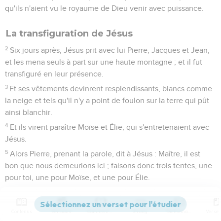
qu'ils n'aient vu le royaume de Dieu venir avec puissance.
La transfiguration de Jésus
2
Six jours après, Jésus prit avec lui Pierre, Jacques et Jean,
et les mena seuls à part sur une haute montagne ; et il fut
transfiguré en leur présence.
3
Et ses vêtements devinrent resplendissants, blancs comme
la neige et tels qu'il n'y a point de foulon sur la terre qui pût
ainsi blanchir.
4
Et ils virent paraître Moïse et Élie, qui s'entretenaient avec
Jésus.
5
Alors Pierre, prenant la parole, dit à Jésus : Maître, il est
bon que nous demeurions ici ; faisons donc trois tentes, une
pour toi, une pour Moïse, et une pour Élie.
6
Car il ne savait pas ce qu'il disait, parce qu'ils étaient
effrayés.
Contenus
Versions
Commentaires
Strong
Dictionnaire
7
Et il vint une nuée qui les couvrit ; et une voix sortit de la