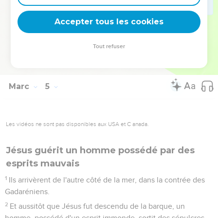
fit un grand calme.
40
Puis il leur dit : Pourquoi avez-vous peur ? Comment
Accepter tous les cookies
n'avez-vous point de foi ?
41
Et ils furent saisis d'une fort grande crainte, et ils se
Tout refuser
disaient l'un à l'autre : Mais qui est celui-ci, que le vent
même et la mer lui obéissent ?
Marc
5
Les vidéos ne sont pas disponibles aux USA et C anada.
Jésus guérit un homme possédé par des
esprits mauvais
1
Ils arrivèrent de l'autre côté de la mer, dans la contrée des
Gadaréniens.
2
Et aussitôt que Jésus fut descendu de la barque, un
homme, possédé d'un esprit immonde, sortit des sépulcres