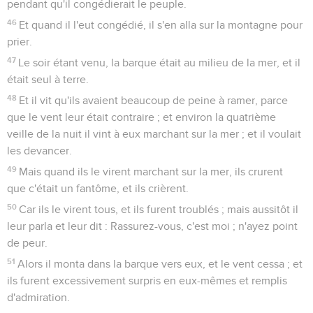
pendant qu'il congédierait le peuple.
46
Et quand il l'eut congédié, il s'en alla sur la montagne pour
prier.
47
Le soir étant venu, la barque était au milieu de la mer, et il
était seul à terre.
48
Et il vit qu'ils avaient beaucoup de peine à ramer, parce
que le vent leur était contraire ; et environ la quatrième
veille de la nuit il vint à eux marchant sur la mer ; et il voulait
les devancer.
49
Mais quand ils le virent marchant sur la mer, ils crurent
que c'était un fantôme, et ils crièrent.
50
Car ils le virent tous, et ils furent troublés ; mais aussitôt il
leur parla et leur dit : Rassurez-vous, c'est moi ; n'ayez point
de peur.
51
Alors il monta dans la barque vers eux, et le vent cessa ; et
ils furent excessivement surpris en eux-mêmes et remplis
d'admiration.