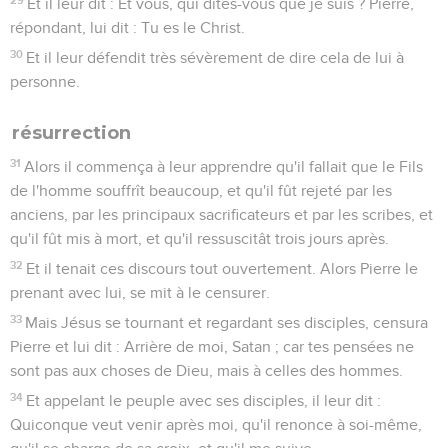
Et il leur dit : Et vous, qui dites-vous que je suis ? Pierre,
répondant, lui dit : Tu es le Christ.
30
Et il leur défendit très sévèrement de dire cela de lui à
personne.
résurrection
31
Alors il commença à leur apprendre qu'il fallait que le Fils
de l'homme souffrît beaucoup, et qu'il fût rejeté par les
anciens, par les principaux sacrificateurs et par les scribes, et
qu'il fût mis à mort, et qu'il ressuscitât trois jours après.
32
Et il tenait ces discours tout ouvertement. Alors Pierre le
prenant avec lui, se mit à le censurer.
33
Mais Jésus se tournant et regardant ses disciples, censura
Pierre et lui dit : Arrière de moi, Satan ; car tes pensées ne
sont pas aux choses de Dieu, mais à celles des hommes.
34
Et appelant le peuple avec ses disciples, il leur dit :
Quiconque veut venir après moi, qu'il renonce à soi-même,