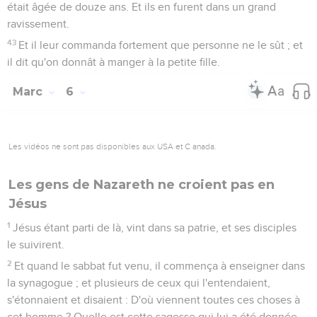
était âgée de douze ans. Et ils en furent dans un grand
ravissement.
43
Et il leur commanda fortement que personne ne le sût ; et
il dit qu'on donnât à manger à la petite fille.
Marc
6
Les vidéos ne sont pas disponibles aux USA et C anada.
Les gens de Nazareth ne croient pas en
Jésus
1
Jésus étant parti de là, vint dans sa patrie, et ses disciples
le suivirent.
2
Et quand le sabbat fut venu, il commença à enseigner dans
la synagogue ; et plusieurs de ceux qui l'entendaient,
s'étonnaient et disaient : D'où viennent toutes ces choses à
cet homme ? Quelle est cette sagesse qui lui a été donnée,