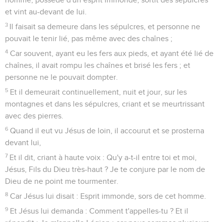
et vint au-devant de lui.
3
Il faisait sa demeure dans les sépulcres, et personne ne
pouvait le tenir lié, pas même avec des chaînes ;
4
Car souvent, ayant eu les fers aux pieds, et ayant été lié de
chaînes, il avait rompu les chaînes et brisé les fers ; et
personne ne le pouvait dompter.
5
Et il demeurait continuellement, nuit et jour, sur les
montagnes et dans les sépulcres, criant et se meurtrissant
avec des pierres.
6
Quand il eut vu Jésus de loin, il accourut et se prosterna
devant lui,
7
Et il dit, criant à haute voix : Qu'y a-t-il entre toi et moi,
Jésus, Fils du Dieu très-haut ? Je te conjure par le nom de
Dieu de ne point me tourmenter.
8
Car Jésus lui disait : Esprit immonde, sors de cet homme.
9
Et Jésus lui demanda : Comment t'appelles-tu ? Et il