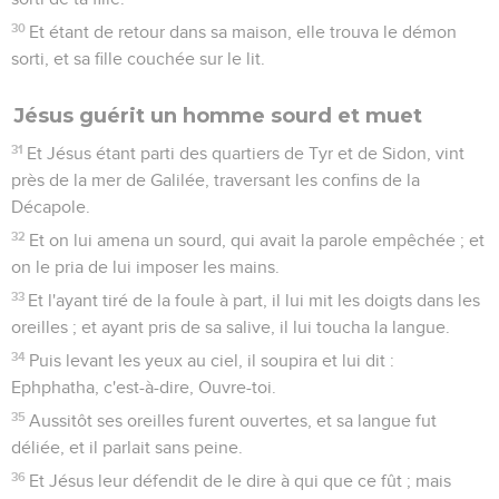
30
Et étant de retour dans sa maison, elle trouva le démon
sorti, et sa fille couchée sur le lit.
Jésus guérit un homme sourd et muet
31
Et Jésus étant parti des quartiers de Tyr et de Sidon, vint
près de la mer de Galilée, traversant les confins de la
Décapole.
32
Et on lui amena un sourd, qui avait la parole empêchée ; et
on le pria de lui imposer les mains.
33
Et l'ayant tiré de la foule à part, il lui mit les doigts dans les
oreilles ; et ayant pris de sa salive, il lui toucha la langue.
34
Puis levant les yeux au ciel, il soupira et lui dit :
Ephphatha, c'est-à-dire, Ouvre-toi.
35
Aussitôt ses oreilles furent ouvertes, et sa langue fut
déliée, et il parlait sans peine.
36
Et Jésus leur défendit de le dire à qui que ce fût ; mais