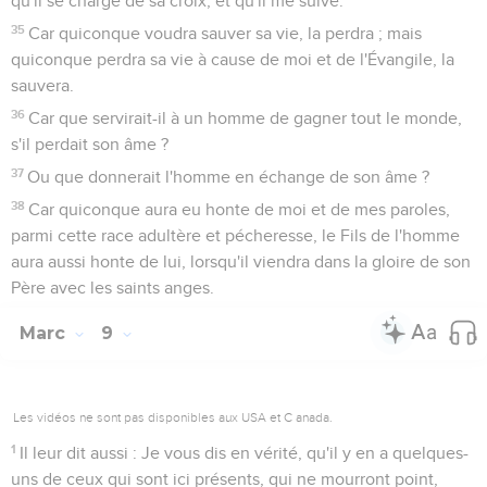
qu'il se charge de sa croix, et qu'il me suive.
35
Car quiconque voudra sauver sa vie, la perdra ; mais
quiconque perdra sa vie à cause de moi et de l'Évangile, la
sauvera.
36
Car que servirait-il à un homme de gagner tout le monde,
s'il perdait son âme ?
37
Ou que donnerait l'homme en échange de son âme ?
38
Car quiconque aura eu honte de moi et de mes paroles,
parmi cette race adultère et pécheresse, le Fils de l'homme
aura aussi honte de lui, lorsqu'il viendra dans la gloire de son
Père avec les saints anges.
Marc
9
Les vidéos ne sont pas disponibles aux USA et C anada.
1
Il leur dit aussi : Je vous dis en vérité, qu'il y en a quelques-
uns de ceux qui sont ici présents, qui ne mourront point,