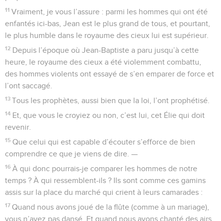
11
Vraiment, je vous l’assure : parmi les hommes qui ont été
enfantés ici-bas, Jean est le plus grand de tous, et pourtant,
le plus humble dans le royaume des cieux lui est supérieur.
12
Depuis l’époque où Jean-Baptiste a paru jusqu’à cette
heure, le royaume des cieux a été violemment combattu,
des hommes violents ont essayé de s’en emparer de force et
l’ont saccagé.
13
Tous les prophètes, aussi bien que la loi, l’ont prophétisé.
14
Et, que vous le croyiez ou non, c’est lui, cet Élie qui doit
revenir.
15
Que celui qui est capable d’écouter s’efforce de bien
comprendre ce que je viens de dire. —
16
À qui donc pourrais-je comparer les hommes de notre
temps ? À qui ressemblent-ils ? Ils sont comme ces gamins
assis sur la place du marché qui crient à leurs camarades :
17
Quand nous avons joué de la flûte (comme à un mariage),
vous n’avez pas dansé. Et quand nous avons chanté des airs