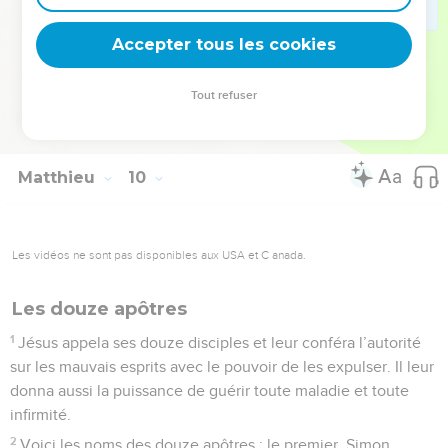
et si peu d’ouvriers pour la rentrer ! Demandez donc au
Seigneur à qui appartiennent le champ et la moisson, qu’il
Accepter tous les cookies
envoie des ouvriers pour rentrer sa récolte.
Tout refuser
© 2013 - 2010 BLF Editions
Matthieu
10
Les vidéos ne sont pas disponibles aux USA et C anada.
Les douze apôtres
1
Jésus appela ses douze disciples et leur conféra l’autorité
sur les mauvais esprits avec le pouvoir de les expulser. Il leur
donna aussi la puissance de guérir toute maladie et toute
infirmité.
2
Voici les noms des douze apôtres : le premier, Simon