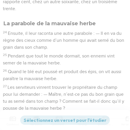
rapporte cent, chez un autre soixante, chez un troisième
trente.
La parabole de la mauvaise herbe
24
Ensuite, il leur raconta une autre parabole : — Il en va du
règne des cieux comme d’un homme qui avait semé du bon
grain dans son champ.
25
Pendant que tout le monde dormait, son ennemi vint
semer de la mauvaise herbe.
26
Quand le blé eut poussé et produit des épis, on vit aussi
paraître la mauvaise herbe.
27
Les serviteurs vinrent trouver le propriétaire du champ
pour lui demander : — Maître, n’est-ce pas du bon grain que
tu as semé dans ton champ ? Comment se fait-il donc qu’il y
pousse de la mauvaise herbe ?
28
Il leur répondit : — C’est un coup de quelqu’un qui m’en
veut. Alors, les serviteurs demandèrent : — Veux-tu donc
Contenus
Versions
Commentaires
Strong
Dictionnaire