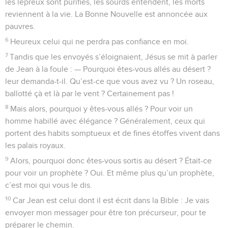
les lépreux sont purifiés, les sourds entendent, les morts
reviennent à la vie. La Bonne Nouvelle est annoncée aux
pauvres.
6
Heureux celui qui ne perdra pas confiance en moi.
7
Tandis que les envoyés s’éloignaient, Jésus se mit à parler
de Jean à la foule : — Pourquoi êtes-vous allés au désert ?
leur demanda-t-il. Qu’est-ce que vous avez vu ? Un roseau,
ballotté çà et là par le vent ? Certainement pas !
8
Mais alors, pourquoi y êtes-vous allés ? Pour voir un
homme habillé avec élégance ? Généralement, ceux qui
portent des habits somptueux et de fines étoffes vivent dans
les palais royaux.
9
Alors, pourquoi donc êtes-vous sortis au désert ? Était-ce
pour voir un prophète ? Oui. Et même plus qu’un prophète,
c’est moi qui vous le dis.
10
Car Jean est celui dont il est écrit dans la Bible : Je vais
envoyer mon messager pour être ton précurseur, pour te
préparer le chemin.