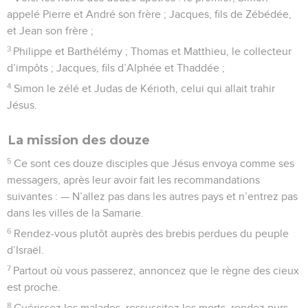
appelé Pierre et André son frère ; Jacques, fils de Zébédée,
et Jean son frère ;
3
Philippe et Barthélémy ; Thomas et Matthieu, le collecteur
d’impôts ; Jacques, fils d’Alphée et Thaddée ;
4
Simon le zélé et Judas de Kérioth, celui qui allait trahir
Jésus.
La mission des douze
5
Ce sont ces douze disciples que Jésus envoya comme ses
messagers, après leur avoir fait les recommandations
suivantes : — N’allez pas dans les autres pays et n’entrez pas
dans les villes de la Samarie.
6
Rendez-vous plutôt auprès des brebis perdues du peuple
d’Israël.
7
Partout où vous passerez, annoncez que le règne des cieux
est proche.
8
Guérissez les malades, ressuscitez les morts, rendez purs