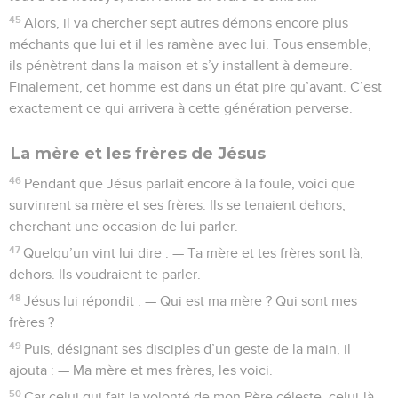
45
Alors, il va chercher sept autres démons encore plus
méchants que lui et il les ramène avec lui. Tous ensemble,
ils pénètrent dans la maison et s’y installent à demeure.
Finalement, cet homme est dans un état pire qu’avant. C’est
exactement ce qui arrivera à cette génération perverse.
La mère et les frères de Jésus
46
Pendant que Jésus parlait encore à la foule, voici que
survinrent sa mère et ses frères. Ils se tenaient dehors,
cherchant une occasion de lui parler.
47
Quelqu’un vint lui dire : — Ta mère et tes frères sont là,
dehors. Ils voudraient te parler.
48
Jésus lui répondit : — Qui est ma mère ? Qui sont mes
frères ?
49
Puis, désignant ses disciples d’un geste de la main, il
ajouta : — Ma mère et mes frères, les voici.
50
Car celui qui fait la volonté de mon Père céleste, celui-là