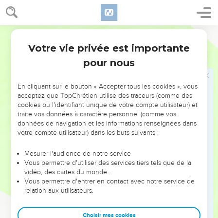
33
Dès que le démon fut chassé, le muet se mit à parler et les
foules émerveillées s’écriaient : — Jamais l’on n’a rien vu de
Parole Vivante
pareil en Israël !
Votre vie privée est importante
34
Mais les pharisiens, eux, prétendaient : — S’il peut chasser
Matthieu
9
des démons, c’est parce qu’il est de connivence avec leur
pour nous
chef.
En cliquant sur le bouton « Accepter tous les cookies », vous
Jésus a pitié des foules
acceptez que TopChrétien utilise des traceurs (comme des
cookies ou l'identifiant unique de votre compte utilisateur) et
35
Jésus parcourait toutes les villes et tous les villages, il
traite vos données à caractère personnel (comme vos
données de navigation et les informations renseignées dans
enseignait dans les synagogues, proclamait la bonne
votre compte utilisateur) dans les buts suivants :
nouvelle du règne de Dieu et guérissait toutes sortes de
maladies et d’infirmités.
Mesurer l'audience de notre service
36
En voyant les foules, il était bouleversé : une profonde
Vous permettre d'utiliser des services tiers tels que de la
vidéo, des cartes du monde…
pitié s’emparait de lui, car elles étaient comme des brebis
Vous permettre d'entrer en contact avec notre service de
abandonnées n’ayant pas de bergers, déprimées, harassées
relation aux utilisateurs.
et abattues.
37
Alors, il dit à ses disciples : — Quelle moisson abondante
Choisir mes cookies