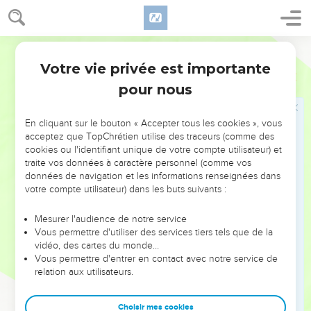
aveugles voir, et elle célébrait la gloire du Dieu d'Israël.
Jésus nourrit quatre mille hommes
Segond 21
32
Jésus appela ses disciples et leur dit : « Je suis rempli de
Votre vie privée est importante
Matthieu
15
compassion pour cette foule, car voilà trois jours qu'ils sont
pour nous
près de moi et ils n'ont rien à manger. Je ne veux pas les
renvoyer à jeun, de peur que les forces ne leur manquent en
En cliquant sur le bouton « Accepter tous les cookies », vous
chemin. »
acceptez que TopChrétien utilise des traceurs (comme des
33
Les disciples lui dirent : « Comment nous procurer dans
cookies ou l'identifiant unique de votre compte utilisateur) et
traite vos données à caractère personnel (comme vos
cet endroit désert assez de pains pour rassasier une si
données de navigation et les informations renseignées dans
grande foule ? »
votre compte utilisateur) dans les buts suivants :
34
Jésus leur demanda : « Combien avez-vous de pains ? »
« Sept, répondirent-ils, et quelques petits poissons. »
Mesurer l'audience de notre service
Vous permettre d'utiliser des services tiers tels que de la
35
Alors il fit asseoir la foule par terre,
vidéo, des cartes du monde…
36
Vous permettre d'entrer en contact avec notre service de
prit les sept pains et les poissons et, après avoir remercié
relation aux utilisateurs.
Dieu, il les rompit et les donna à ses disciples, qui les
distribuèrent à la foule.
Choisir mes cookies
37