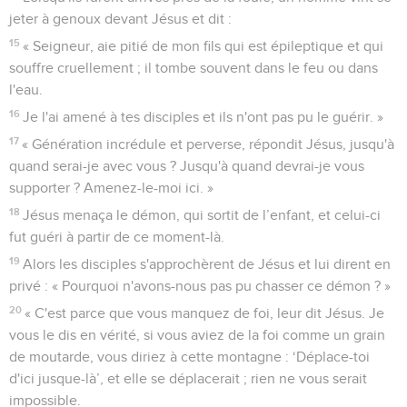
jeter à genoux devant Jésus et dit :
15
« Seigneur, aie pitié de mon fils qui est épileptique et qui
souffre cruellement ; il tombe souvent dans le feu ou dans
l'eau.
16
Je l'ai amené à tes disciples et ils n'ont pas pu le guérir. »
17
« Génération incrédule et perverse, répondit Jésus, jusqu'à
quand serai-je avec vous ? Jusqu'à quand devrai-je vous
supporter ? Amenez-le-moi ici. »
18
Jésus menaça le démon, qui sortit de l’enfant, et celui-ci
fut guéri à partir de ce moment-là.
19
Alors les disciples s'approchèrent de Jésus et lui dirent en
privé : « Pourquoi n'avons-nous pas pu chasser ce démon ? »
20
« C'est parce que vous manquez de foi, leur dit Jésus. Je
vous le dis en vérité, si vous aviez de la foi comme un grain
de moutarde, vous diriez à cette montagne : ‘Déplace-toi
d'ici jusque-là’, et elle se déplacerait ; rien ne vous serait
impossible.