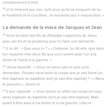
condamneront à mort
19
et le livreront aux non-Juifs pour qu'ils se moquent de lui,
le fouettent et le crucifient ; le troisième jour il ressuscitera. »
La demande de la mère de Jacques et Jean
20
Alors la mère des fils de Zébédée s'approcha de Jésus
avec ses fils et se prosterna pour lui faire une demande.
21
Il lui dit : « Que veux-tu ? » « Ordonne, lui dit-elle, que dans
ton royaume mes deux fils que voici soient assis l'un à ta
droite et l'autre à ta gauche. »
22
Jésus répondit : « Vous ne savez pas ce que vous
demandez. Pouvez-vous boire la coupe que je vais boire [ou
être baptisés du baptême dont je vais être baptisé] ? » « Nous
le pouvons », dirent-ils.
23
Il leur répondit : « Vous boirez en effet ma coupe [et vous
serez baptisés du baptême dont je vais être baptisé]. Mais
quant à être assis à ma droite et à ma gauche, cela ne