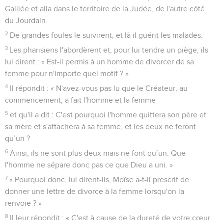
Galilée et alla dans le territoire de la Judée, de l'autre côté
du Jourdain.
2
De grandes foules le suivirent, et là il guérit les malades.
3
Les pharisiens l'abordèrent et, pour lui tendre un piège, ils
lui dirent : « Est-il permis à un homme de divorcer de sa
femme pour n'importe quel motif ? »
4
Il répondit : « N'avez-vous pas lu que le Créateur, au
commencement, a fait l'homme et la femme
5
et qu'il a dit : C'est pourquoi l'homme quittera son père et
sa mère et s'attachera à sa femme, et les deux ne feront
qu’un ?
6
Ainsi, ils ne sont plus deux mais ne font qu’un. Que
l'homme ne sépare donc pas ce que Dieu a uni. »
7
« Pourquoi donc, lui dirent-ils, Moïse a-t-il prescrit de
donner une lettre de divorce à la femme lorsqu'on la
renvoie ? »
8
Il leur répondit : « C'est à cause de la dureté de votre cœur