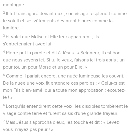
montagne.
2
Il fut transfiguré devant eux ; son visage resplendit comme
le soleil et ses vêtements devinrent blancs comme la
lumière.
3
Et voici que Moïse et Elie leur apparurent ; ils
s'entretenaient avec lui.
4
Pierre prit la parole et dit à Jésus : « Seigneur, il est bon
que nous soyons ici. Si tu le veux, faisons ici trois abris : un
pour toi, un pour Moïse et un pour Elie. »
5
Comme il parlait encore, une nuée lumineuse les couvrit.
De la nuée une voix fit entendre ces paroles : « Celui-ci est
mon Fils bien-aimé, qui a toute mon approbation : écoutez-
le ! »
6
Lorsqu'ils entendirent cette voix, les disciples tombèrent le
visage contre terre et furent saisis d'une grande frayeur.
7
Mais Jésus s'approcha d'eux, les toucha et dit : « Levez-
vous, n'ayez pas peur ! »