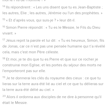
14
Ils répondirent : « Les uns disent que tu es Jean-Baptiste ;
les autres, Elie ; les autres, Jérémie ou l'un des prophètes. »
15
« Et d’après vous, qui suis-je ? » leur dit-il.
16
Simon Pierre répondit : « Tu es le Messie, le Fils du Dieu
vivant. »
17
Jésus reprit la parole et lui dit : « Tu es heureux, Simon, fils
de Jonas, car ce n’est pas une pensée humaine qui t’a révélé
cela, mais c'est mon Père céleste.
18
Et moi, je te dis que tu es Pierre et que sur ce rocher je
construirai mon Eglise, et les portes du séjour des morts ne
l'emporteront pas sur elle.
19
Je te donnerai les clés du royaume des cieux : ce que tu
lieras sur la terre aura été lié au ciel et ce que tu délieras sur
la terre aura été délié au ciel. »
20
Alors il ordonna aux disciples de ne dire à personne qu'il
était le Messie.