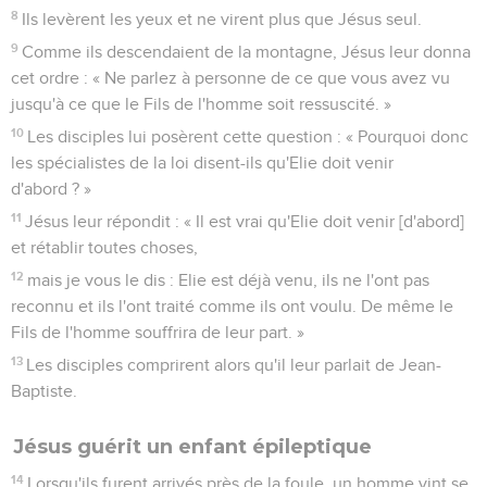
8
Ils levèrent les yeux et ne virent plus que Jésus seul.
9
Comme ils descendaient de la montagne, Jésus leur donna
cet ordre : « Ne parlez à personne de ce que vous avez vu
jusqu'à ce que le Fils de l'homme soit ressuscité. »
10
Les disciples lui posèrent cette question : « Pourquoi donc
les spécialistes de la loi disent-ils qu'Elie doit venir
d'abord ? »
11
Jésus leur répondit : « Il est vrai qu'Elie doit venir [d'abord]
et rétablir toutes choses,
12
mais je vous le dis : Elie est déjà venu, ils ne l'ont pas
reconnu et ils l'ont traité comme ils ont voulu. De même le
Fils de l'homme souffrira de leur part. »
13
Les disciples comprirent alors qu'il leur parlait de Jean-
Baptiste.
Jésus guérit un enfant épileptique
14
Lorsqu'ils furent arrivés près de la foule, un homme vint se