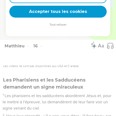
Tous mangèrent et furent rassasiés, et l'on emporta sept
corbeilles pleines des morceaux qui restaient.
Accepter tous les cookies
38
Ceux qui avaient mangé étaient 4000 hommes, sans
compter les femmes et les enfants.
Tout refuser
39
Ensuite, il renvoya la foule, monta dans la barque et se
rendit dans la région de Magdala.
Matthieu
16
Les vidéos ne sont pas disponibles aux USA et C anada.
Les Pharisiens et les Sadducéens
demandent un signe miraculeux
1
Les pharisiens et les sadducéens abordèrent Jésus et, pour
le mettre à l'épreuve, lui demandèrent de leur faire voir un
signe venant du ciel.
2
Jésus leur répondit : « [Le soir, vous dites : ‘Il fera beau, car