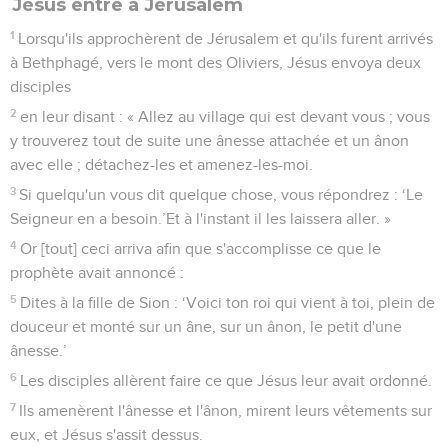
Jésus entre à Jérusalem
1
Lorsqu'ils approchèrent de Jérusalem et qu'ils furent arrivés
à Bethphagé, vers le mont des Oliviers, Jésus envoya deux
disciples
2
en leur disant : « Allez au village qui est devant vous ; vous
y trouverez tout de suite une ânesse attachée et un ânon
avec elle ; détachez-les et amenez-les-moi.
3
Si quelqu'un vous dit quelque chose, vous répondrez : ‘Le
Seigneur en a besoin.’Et à l'instant il les laissera aller. »
4
Or [tout] ceci arriva afin que s'accomplisse ce que le
prophète avait annoncé :
5
Dites à la fille de Sion : ‘Voici ton roi qui vient à toi, plein de
douceur et monté sur un âne, sur un ânon, le petit d'une
ânesse.’
6
Les disciples allèrent faire ce que Jésus leur avait ordonné.
7
Ils amenèrent l'ânesse et l'ânon, mirent leurs vêtements sur
eux, et Jésus s'assit dessus.