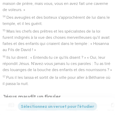
maison de prière, mais vous, vous en avez fait une caverne
de voleurs. »
14
Des aveugles et des boiteux s'approchèrent de lui dans le
temple, et il les guérit.
15
Mais les chefs des prêtres et les spécialistes de la loi
furent indignés à la vue des choses merveilleuses qu'il avait
faites et des enfants qui criaient dans le temple : « Hosanna
au Fils de David ! »
16
Ils lui dirent : « Entends-tu ce qu'ils disent ? » « Oui, leur
répondit Jésus. N'avez-vous jamais lu ces paroles : Tu as tiré
des louanges de la bouche des enfants et des nourrissons ? »
17
Puis il les laissa et sortit de la ville pour aller à Béthanie où
il passa la nuit.
Jésus maudit un figuier
18
Le lendemain matin, en retournant à la ville, il eut faim.
Contenus
Versions
Commentaires
Strong
Dictionnaire
19
Il vit un figuier sur le bord du chemin et s'en approcha,