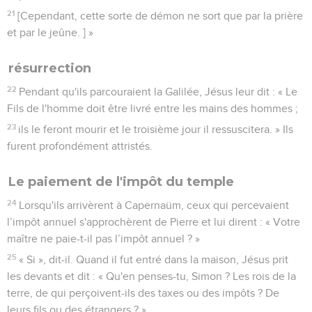
21
[Cependant, cette sorte de démon ne sort que par la prière
et par le jeûne. ] »
résurrection
22
Pendant qu'ils parcouraient la Galilée, Jésus leur dit : « Le
Fils de l'homme doit être livré entre les mains des hommes ;
23
ils le feront mourir et le troisième jour il ressuscitera. » Ils
furent profondément attristés.
Le paiement de l'impôt du temple
24
Lorsqu'ils arrivèrent à Capernaüm, ceux qui percevaient
l’impôt annuel s'approchèrent de Pierre et lui dirent : « Votre
maître ne paie-t-il pas l’impôt annuel ? »
25
« Si », dit-il. Quand il fut entré dans la maison, Jésus prit
les devants et dit : « Qu'en penses-tu, Simon ? Les rois de la
terre, de qui perçoivent-ils des taxes ou des impôts ? De
leurs fils ou des étrangers ? »