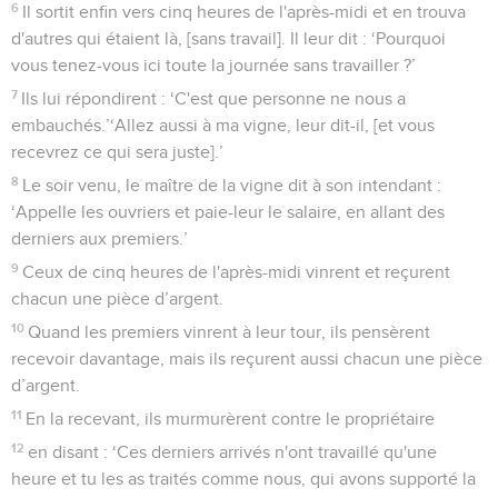
6
Il sortit enfin vers cinq heures de l'après-midi et en trouva
d'autres qui étaient là, [sans travail]. Il leur dit : ‘Pourquoi
vous tenez-vous ici toute la journée sans travailler ?’
7
Ils lui répondirent : ‘C'est que personne ne nous a
embauchés.’‘Allez aussi à ma vigne, leur dit-il, [et vous
recevrez ce qui sera juste].’
8
Le soir venu, le maître de la vigne dit à son intendant :
‘Appelle les ouvriers et paie-leur le salaire, en allant des
derniers aux premiers.’
9
Ceux de cinq heures de l'après-midi vinrent et reçurent
chacun une pièce d’argent.
10
Quand les premiers vinrent à leur tour, ils pensèrent
recevoir davantage, mais ils reçurent aussi chacun une pièce
d’argent.
11
En la recevant, ils murmurèrent contre le propriétaire
12
en disant : ‘Ces derniers arrivés n'ont travaillé qu'une
heure et tu les as traités comme nous, qui avons supporté la