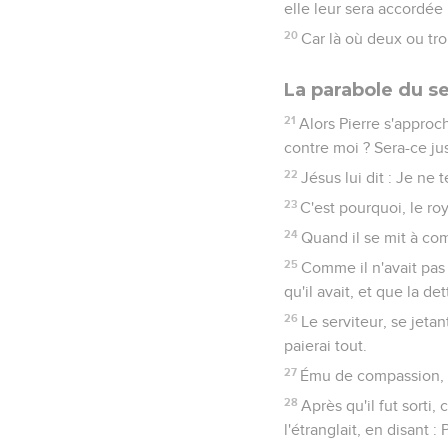
elle leur sera accordée
20
Car là où deux ou tr
La parabole du s
21
Alors Pierre s'approch
contre moi ? Sera-ce jus
22
Jésus lui dit : Je ne 
23
C'est pourquoi, le ro
24
Quand il se mit à com
25
Comme il n'avait pas 
qu'il avait, et que la de
26
Le serviteur, se jetan
paierai tout.
27
Ému de compassion, le 
28
Après qu'il fut sorti,
l'étranglait, en disant :