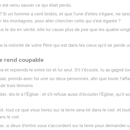
e est venu sauver ce qui était perdu.
Si un homme a cent brebis, et que l'une d'elles s'égare, ne laisse
r les montagnes, pour aller chercher celle qui s'est égarée ?
vous le dis en vérité, elle lui cause plus de joie que les quatre-vin
 la volonté de votre Père qui est dans les cieux qu'il se perde un
e rend coupable
a et reprends-le entre toi et lui seul. S'il t'écoute, tu as gagné to
 pas, prends avec toi une ou deux personnes, afin que toute l'affai
de trois témoins.
ter, dis-le à l'Église ; et s'il refuse aussi d'écouter l'Église, qu'il
té, tout ce que vous lierez sur la terre sera lié dans le ciel, et t
ns le ciel.
ue, si deux d'entre vous s'accordent sur la terre pour demander