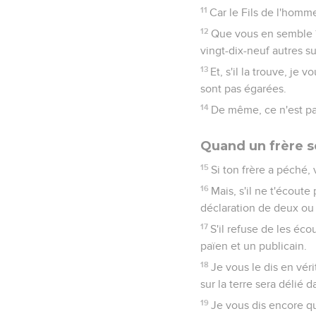
11
Car le Fils de l'homm
12
Que vous en semble ? 
vingt-dix-neuf autres su
13
Et, s'il la trouve, je 
sont pas égarées.
14
De même, ce n'est pas
Quand un frère s
15
Si ton frère a péché, v
16
Mais, s'il ne t'écoute
déclaration de deux ou 
17
S'il refuse de les écou
païen et un publicain.
18
Je vous le dis en véri
sur la terre sera délié da
19
Je vous dis encore q