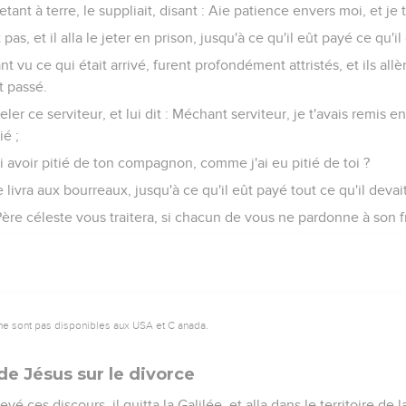
nt à terre, le suppliait, disant : Aie patience envers moi, et je t
pas, et il alla le jeter en prison, jusqu'à ce qu'il eût payé ce qu'il
vu ce qui était arrivé, furent profondément attristés, et ils allè
t passé.
peler ce serviteur, et lui dit : Méchant serviteur, je t'avais remis e
ié ;
i avoir pitié de ton compagnon, comme j'ai eu pitié de toi ?
le livra aux bourreaux, jusqu'à ce qu'il eût payé tout ce qu'il devait
ère céleste vous traitera, si chacun de vous ne pardonne à son f
ne sont pas disponibles aux USA et C anada.
e Jésus sur le divorce
é ces discours, il quitta la Galilée, et alla dans le territoire de 