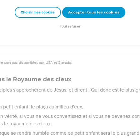
gers. Et Jésus lui répondit : Les fils en sont donc exempts.
Accepter tous les cookies
Choisir mes cookies
scandaliser, va à la mer, jette l'hameçon, et tire le premier poiss
uveras un statère. Prends-le, et donne-le-leur pour moi et pour toi
Tout refuser
ne sont pas disponibles aux USA et C anada.
ns le Royaume des cieux
iples s'approchèrent de Jésus, et dirent : Qui donc est le plus 
 petit enfant, le plaça au milieu d'eux,
s en vérité, si vous ne vous convertissez et si vous ne devenez co
ns le royaume des cieux.
nque se rendra humble comme ce petit enfant sera le plus gran