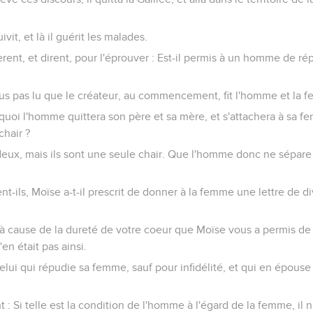
vit, et là il guérit les malades.
èrent, et dirent, pour l'éprouver : Est-il permis à un homme de 
vous pas lu que le créateur, au commencement, fit l'homme et la
ourquoi l'homme quittera son père et sa mère, et s'attachera à sa 
chair ?
s deux, mais ils sont une seule chair. Que l'homme donc ne sépar
nt-ils, Moïse a-t-il prescrit de donner à la femme une lettre de di
st à cause de la dureté de votre coeur que Moïse vous a permis d
n était pas ainsi.
celui qui répudie sa femme, sauf pour infidélité, et qui en épou
nt : Si telle est la condition de l'homme à l'égard de la femme, il