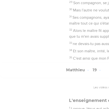
29
Son compagnon, se jeta
30
Mais l'autre ne voulut 
31
Ses compagnons, ayant 
maître tout ce qui s'étai
32
Alors le maître fit ap
que tu m'en avais suppl
33
ne devais-tu pas auss
34
Et son maître, irrité, 
35
C'est ainsi que mon P
Matthieu
19
Les vidéos 
L'enseignement d
1
Lorsque Jésus eut achev