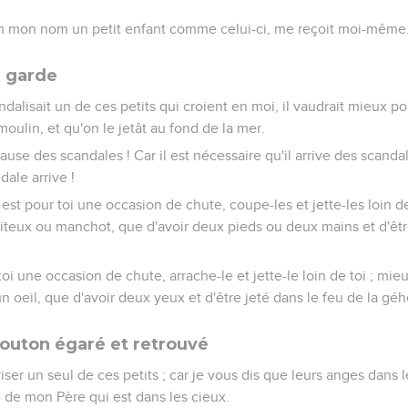
en mon nom un petit enfant comme celui-ci, me reçoit moi-même
n garde
ndalisait un de ces petits qui croient en moi, il vaudrait mieux po
ulin, et qu'on le jetât au fond de la mer.
se des scandales ! Car il est nécessaire qu'il arrive des scanda
ale arrive !
 est pour toi une occasion de chute, coupe-les et jette-les loin d
boiteux ou manchot, que d'avoir deux pieds ou deux mains et d'êtr
 toi une occasion de chute, arrache-le et jette-le loin de toi ; mie
un oeil, que d'avoir deux yeux et d'être jeté dans le feu de la gé
outon égaré et retrouvé
er un seul de ces petits ; car je vous dis que leurs anges dans l
 de mon Père qui est dans les cieux.