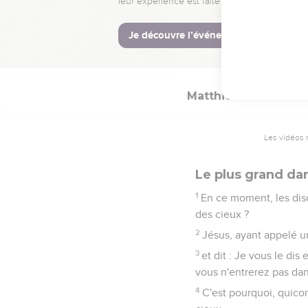
26
Il lui dit : Des étran
27
Mais, pour ne pas les 
lui la bouche, et tu tro
Matthieu
18
Les vidéos 
Le plus grand da
1
En ce moment, les disc
des cieux ?
2
Jésus, ayant appelé un
3
et dit : Je vous le di
vous n'entrerez pas da
4
C'est pourquoi, quico