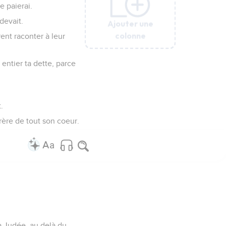
e paierai.
 devait.
Ajouter une
Ajouter une
Ajouter une
Ajouter une
Ajouter une
colonne
colonne
colonne
colonne
colonne
rent raconter à leur
n entier ta dette, parce
.
rère de tout son coeur.
la Judée, au delà du