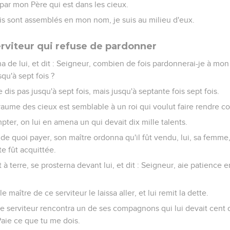
 par mon Père qui est dans les cieux.
ois sont assemblés en mon nom, je suis au milieu d'eux.
erviteur qui refuse de pardonner
a de lui, et dit : Seigneur, combien de fois pardonnerai-je à mon 
qu'à sept fois ?
te dis pas jusqu'à sept fois, mais jusqu'à septante fois sept fois.
yaume des cieux est semblable à un roi qui voulut faire rendre co
pter, on lui en amena un qui devait dix mille talents.
de quoi payer, son maître ordonna qu'il fût vendu, lui, sa femme,
tte fût acquittée.
t à terre, se prosterna devant lui, et dit : Seigneur, aie patience e
maître de ce serviteur le laissa aller, et lui remit la dette.
 ce serviteur rencontra un de ses compagnons qui lui devait cent den
 Paie ce que tu me dois.