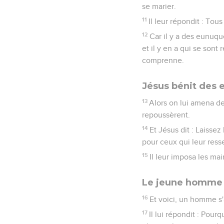
se marier.
11
Il leur répondit : To
12
Car il y a des eunuqu
et il y en a qui se so
comprenne.
Jésus bénit des 
13
Alors on lui amena des
repoussèrent.
14
Et Jésus dit : Laisse
pour ceux qui leur ress
15
Il leur imposa les mains
Le jeune homme 
16
Et voici, un homme s'a
17
Il lui répondit : Pour