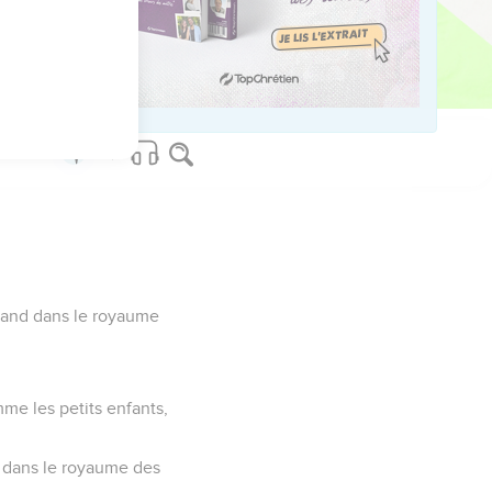
on qui viendra ; ouvre-
.
grand dans le royaume
mme les petits enfants,
d dans le royaume des