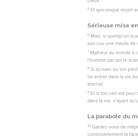
cieux.
5
Et quiconque reçoit 
Sérieuse mise e
6
Mais, si quelqu'un sca
son cou une meule de mo
7
Malheur au monde à cau
l'homme par qui le scand
8
Si ta main ou ton pied
toi entrer dans la vie 
éternel.
9
Et si ton oeil est pour
dans la vie, n'ayant qu'
La parabole du m
10
Gardez-vous de mépris
continuellement la face