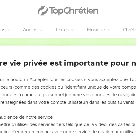
'approchèrent de Jésus, et lui dirent en particulier : Pourquoi n'
e incrédulité, leur dit Jésus. Je vous le dis en vérité, si vous av
riez à cette montagne : Transporte-toi d'ici là, et elle se transpor
éos
Audios
Textes
Musique
Chrét
émon ne sort que par la prière et par le jeûne.
Segond 1910
re vie privée est importante pour 
aient la Galilée, Jésus leur dit : Le Fils de l'homme doit être liv
sur le bouton « Accepter tous les cookies », vous acceptez que T
t le troisième jour il ressuscitera. Ils furent profondément attristés
traceurs (comme des cookies ou l'identifiant unique de votre compte 
s données à caractère personnel (comme vos données de navigatio
'impôt du temple
 renseignées dans votre compte utilisateur) dans les buts suivants 
 à Capernaüm, ceux qui percevaient les deux drachmes s'adressèren
audience de notre service
 paie-t-il pas les deux drachmes ?
ttre d'utiliser des services tiers tels que de la vidéo, des cartes
il fut entré dans la maison, Jésus le prévint, et dit : Que t'en sem
ttre d'entrer en contact avec notre service de relation aux utilisat
nt-ils des tributs ou des impôts ? de leurs fils, ou des étrangers ?