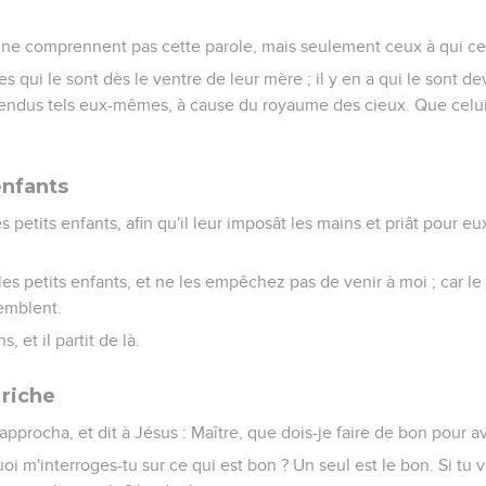
us ne comprennent pas cette parole, mais seulement ceux à qui ce
es qui le sont dès le ventre de leur mère ; il y en a qui le sont 
nt rendus tels eux-mêmes, à cause du royaume des cieux. Que cel
enfants
 petits enfants, afin qu'il leur imposât les mains et priât pour eux
z les petits enfants, et ne les empêchez pas de venir à moi ; car 
emblent.
, et il partit de là.
riche
pprocha, et dit à Jésus : Maître, que dois-je faire de bon pour avo
quoi m'interroges-tu sur ce qui est bon ? Un seul est le bon. Si tu 