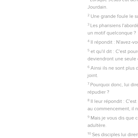
Jourdain.
2
Une grande foule le sui
3
Les pharisiens l'abord
un motif quelconque ?
4
Il répondit : N'avez-
5
et qu'il dit : C'est p
deviendront une seule 
6
Ainsi ils ne sont plu
joint.
7
Pourquoi donc, lui dire
répudier ?
8
Il leur répondit : C'e
au commencement, il n'e
9
Mais je vous dis que 
adultère.
10
Ses disciples lui dire