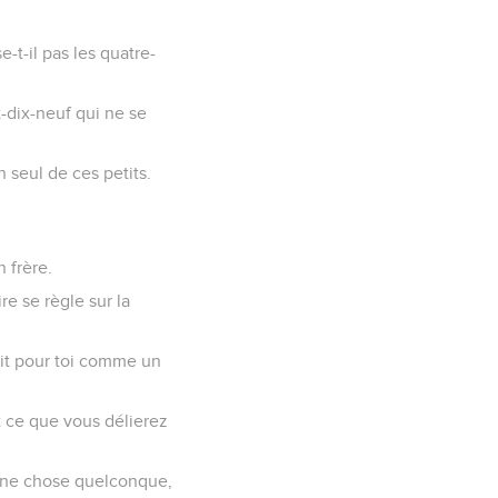
-t-il pas les quatre-
gt-dix-neuf qui ne se
 seul de ces petits.
n frère.
re se règle sur la
 soit pour toi comme un
out ce que vous délierez
 une chose quelconque,