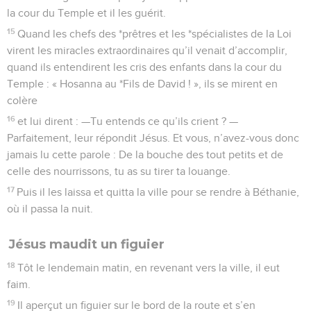
la cour du Temple et il les guérit.
15
Quand les chefs des *prêtres et les *spécialistes de la Loi
virent les miracles extraordinaires qu’il venait d’accomplir,
quand ils entendirent les cris des enfants dans la cour du
Temple : « Hosanna au *Fils de David ! », ils se mirent en
colère
16
et lui dirent : —Tu entends ce qu’ils crient ? —
Parfaitement, leur répondit Jésus. Et vous, n’avez-vous donc
jamais lu cette parole : De la bouche des tout petits et de
celle des nourrissons, tu as su tirer ta louange.
17
Puis il les laissa et quitta la ville pour se rendre à Béthanie,
où il passa la nuit.
Jésus maudit un figuier
18
Tôt le lendemain matin, en revenant vers la ville, il eut
faim.
19
Il aperçut un figuier sur le bord de la route et s’en