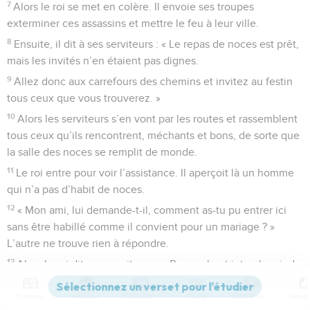
7
Alors le roi se met en colère. Il envoie ses troupes
exterminer ces assassins et mettre le feu à leur ville.
8
Ensuite, il dit à ses serviteurs : « Le repas de noces est prêt,
mais les invités n’en étaient pas dignes.
9
Allez donc aux carrefours des chemins et invitez au festin
tous ceux que vous trouverez. »
10
Alors les serviteurs s’en vont par les routes et rassemblent
tous ceux qu’ils rencontrent, méchants et bons, de sorte que
la salle des noces se remplit de monde.
11
Le roi entre pour voir l’assistance. Il aperçoit là un homme
qui n’a pas d’habit de noces.
12
« Mon ami, lui demande-t-il, comment as-tu pu entrer ici
sans être habillé comme il convient pour un mariage ? »
L’autre ne trouve rien à répondre.
13
Alors le roi dit aux serviteurs : « Prenez-le et jetez-le, pieds
et poings liés, dans les ténèbres du dehors où il y a des
pleurs et d’amers regrets. »
Contenus
Versions
Commentaires
Strong
Dictionnaire