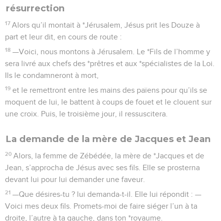
résurrection
17
Alors qu’il montait à *Jérusalem, Jésus prit les Douze à
part et leur dit, en cours de route :
18
—Voici, nous montons à Jérusalem. Le *Fils de l’homme y
sera livré aux chefs des *prêtres et aux *spécialistes de la Loi.
Ils le condamneront à mort,
19
et le remettront entre les mains des païens pour qu’ils se
moquent de lui, le battent à coups de fouet et le clouent sur
une croix. Puis, le troisième jour, il ressuscitera.
La demande de la mère de Jacques et Jean
20
Alors, la femme de Zébédée, la mère de *Jacques et de
Jean, s’approcha de Jésus avec ses fils. Elle se prosterna
devant lui pour lui demander une faveur.
21
—Que désires-tu ? lui demanda-t-il. Elle lui répondit : —
Voici mes deux fils. Promets-moi de faire siéger l’un à ta
droite, l’autre à ta gauche, dans ton *royaume.