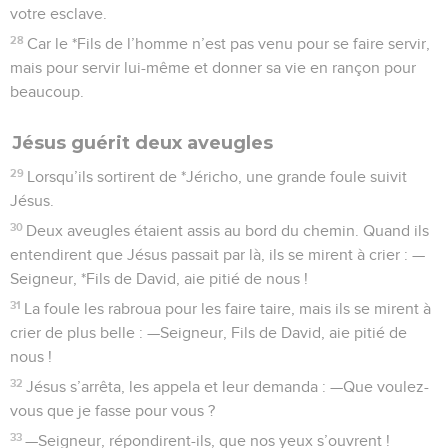
votre esclave.
28
Car le *Fils de l’homme n’est pas venu pour se faire servir,
mais pour servir lui-même et donner sa vie en rançon pour
beaucoup.
Jésus guérit deux aveugles
29
Lorsqu’ils sortirent de *Jéricho, une grande foule suivit
Jésus.
30
Deux aveugles étaient assis au bord du chemin. Quand ils
entendirent que Jésus passait par là, ils se mirent à crier : —
Seigneur, *Fils de David, aie pitié de nous !
31
La foule les rabroua pour les faire taire, mais ils se mirent à
crier de plus belle : —Seigneur, Fils de David, aie pitié de
nous !
32
Jésus s’arrêta, les appela et leur demanda : —Que voulez-
vous que je fasse pour vous ?
33
—Seigneur, répondirent-ils, que nos yeux s’ouvrent !