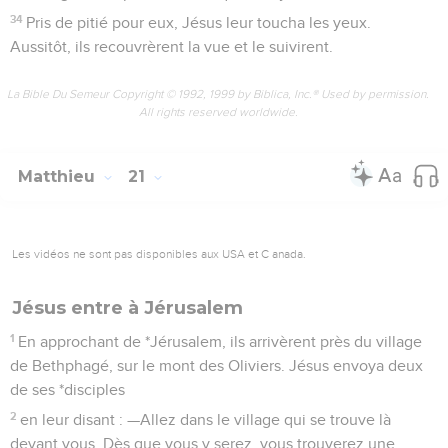
34
Pris de pitié pour eux, Jésus leur toucha les yeux.
Aussitôt, ils recouvrèrent la vue et le suivirent.
La Bible Du Semeur Copyright © 1992, 1999 by Biblica, Inc.® Used by permission.
All rights reserved worldwide.
Matthieu
21
Les vidéos ne sont pas disponibles aux USA et C anada.
Jésus entre à Jérusalem
1
En approchant de *Jérusalem, ils arrivèrent près du village
de Bethphagé, sur le mont des Oliviers. Jésus envoya deux
de ses *disciples
2
en leur disant : —Allez dans le village qui se trouve là
devant vous. Dès que vous y serez, vous trouverez une