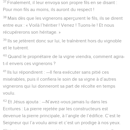
37
Finalement, il leur envoya son propre fils en se disant :
Pour mon fils au moins, ils auront du respect !
38
Mais dès que les vignerons aperçurent le fils, ils se dirent
entre eux : « Voilà l’héritier ! Venez ! Tuons-le ! Et nous
récupérerons son héritage. »
39
Ils se jetèrent donc sur lui, le traînèrent hors du vignoble
et le tuèrent.
40
Quand le propriétaire de la vigne viendra, comment agira-
t-il envers ces vignerons ?
41
Ils lui répondirent : —Il fera exécuter sans pitié ces
misérables, puis il confiera le soin de sa vigne à d’autres
vignerons qui lui donneront sa part de récolte en temps
voulu.
42
Et Jésus ajouta : —N’avez-vous jamais lu dans les
Ecritures : La pierre rejetée par les constructeurs est
devenue la pierre principale, à l’angle de l’édifice. C’est le
Seigneur qui l’a voulu ainsi et c’est un prodige à nos yeux.