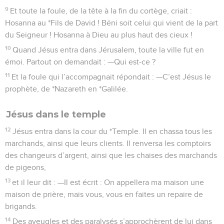
9
Et toute la foule, de la tête à la fin du cortège, criait :
Hosanna au *Fils de David ! Béni soit celui qui vient de la part
du Seigneur ! Hosanna à Dieu au plus haut des cieux !
10
Quand Jésus entra dans Jérusalem, toute la ville fut en
émoi. Partout on demandait : —Qui est-ce ?
11
Et la foule qui l’accompagnait répondait : —C’est Jésus le
prophète, de *Nazareth en *Galilée.
Jésus dans le temple
12
Jésus entra dans la cour du *Temple. Il en chassa tous les
marchands, ainsi que leurs clients. Il renversa les comptoirs
des changeurs d’argent, ainsi que les chaises des marchands
de pigeons,
13
et il leur dit : —Il est écrit : On appellera ma maison une
maison de prière, mais vous, vous en faites un repaire de
brigands.
14
Des aveugles et des paralysés s’approchèrent de lui dans