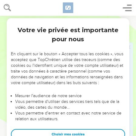
des hommes.
23
Ils le feront mourir, mais, le troisième jour, il ressuscitera.
Les disciples furent extrêmement affligés par ces paroles.
Semeur
Votre vie privée est importante
Matthieu
17
Le paiement de l'impôt du temple
pour nous
24
Ils se rendirent à *Capernaüm. Là, les agents chargés de
percevoir l’impôt pour le *Temple vinrent trouver Pierre et lui
En cliquant sur le bouton « Accepter tous les cookies », vous
demandèrent : —Est-ce que votre Maître ne paie pas l’impôt
acceptez que TopChrétien utilise des traceurs (comme des
du Temple ?
cookies ou l'identifiant unique de votre compte utilisateur) et
traite vos données à caractère personnel (comme vos
25
—Mais si, répondit-il, il le paie. Quand Pierre fut entré dans
données de navigation et les informations renseignées dans
la maison, Jésus, prenant les devants, lui demanda : —Qu’en
votre compte utilisateur) dans les buts suivants :
penses-tu, *Simon ? Qui est-ce qui paie les taxes et les
impôts aux rois de la terre ? Les fils ou les étrangers ?
Mesurer l'audience de notre service
Vous permettre d'utiliser des services tiers tels que de la
26
—Les étrangers, répondit Pierre. —Donc, reprit Jésus, les
vidéo, des cartes du monde…
fils n’ont rien à payer.
Vous permettre d'entrer en contact avec notre service de
relation aux utilisateurs.
27
Toutefois, ne jetons pas ces gens dans le trouble.
Descends donc jusqu’au lac, lance ta ligne à l’eau, attrape le
Choisir mes cookies
premier poisson qui mordra, et ouvre-lui la bouche : tu y