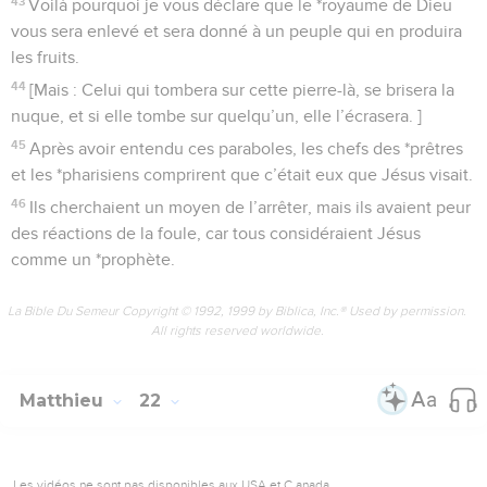
43
Voilà pourquoi je vous déclare que le *royaume de Dieu
vous sera enlevé et sera donné à un peuple qui en produira
les fruits.
44
[Mais : Celui qui tombera sur cette pierre-là, se brisera la
nuque, et si elle tombe sur quelqu’un, elle l’écrasera. ]
45
Après avoir entendu ces paraboles, les chefs des *prêtres
et les *pharisiens comprirent que c’était eux que Jésus visait.
46
Ils cherchaient un moyen de l’arrêter, mais ils avaient peur
des réactions de la foule, car tous considéraient Jésus
comme un *prophète.
La Bible Du Semeur Copyright © 1992, 1999 by Biblica, Inc.® Used by permission.
All rights reserved worldwide.
Matthieu
22
Les vidéos ne sont pas disponibles aux USA et C anada.