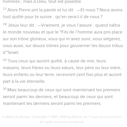
hommes ; mais à Dieu, tout est possible.
27
Alors Pierre prit la parole et lui dit : —Et nous ? Nous avons
tout quitté pour te suivre : qu’en sera-t-il de nous ?
28
Jésus leur dit : —Vraiment, je vous l’assure : quand naîtra
le monde nouveau et que le *Fils de l’homme aura pris place
sur son trône glorieux, vous qui m’avez suivi, vous siégerez,
vous aussi, sur douze trônes pour gouverner les douze tribus
d’*Israël.
29
Tous ceux qui auront quitté, à cause de moi, leurs
maisons, leurs frères ou leurs sœurs, leur père ou leur mère,
leurs enfants ou leur terre, recevront cent fois plus et auront
part à la vie éternelle.
30
Mais beaucoup de ceux qui sont maintenant les premiers
seront parmi les derniers, et beaucoup de ceux qui sont
maintenant les derniers seront parmi les premiers.
La Bible Du Semeur Copyright © 1992, 1999 by Biblica, Inc.® Used by permission.
All rights reserved worldwide.