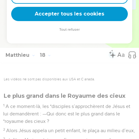
trouveras une pièce d’argent. Prends-la et donne-la aux
Accepter tous les cookies
agents en paiement de l’impôt pour nous deux.
La Bible Du Semeur Copyright © 1992, 1999 by Biblica, Inc.® Used by permission.
Tout refuser
All rights reserved worldwide.
Matthieu
18
Les vidéos ne sont pas disponibles aux USA et C anada.
Le plus grand dans le Royaume des cieux
1
A ce moment-là, les *disciples s’approchèrent de Jésus et
lui demandèrent : —Qui donc est le plus grand dans le
*royaume des cieux ?
2
Alors Jésus appela un petit enfant, le plaça au milieu d’eux,
3