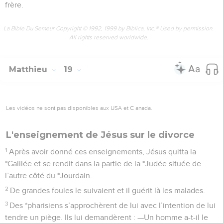
frère.
La Bible Du Semeur Copyright © 1992, 1999 by Biblica, Inc.® Used by permission.
All rights reserved worldwide.
Matthieu
19
Les vidéos ne sont pas disponibles aux USA et C anada.
L'enseignement de Jésus sur le divorce
1
Après avoir donné ces enseignements, Jésus quitta la
*Galilée et se rendit dans la partie de la *Judée située de
l’autre côté du *Jourdain.
2
De grandes foules le suivaient et il guérit là les malades.
3
Des *pharisiens s’approchèrent de lui avec l’intention de lui
tendre un piège. Ils lui demandèrent : —Un homme a-t-il le