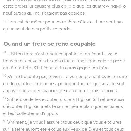
cette brebis lui causera plus de joie que les quatre-vingt-dix-
neuf autres qui ne s’étaient pas égarées.
14
Il en est de même pour votre Père céleste : il ne veut pas
qu’un seul de ces petits se perde.
Quand un frère se rend coupable
15
—Si ton frère s’est rendu coupable [à ton égard ], va le
trouver, et convaincs-le de sa faute : mais que cela se passe
en tête-à-tête. S’il t’écoute, tu auras gagné ton frère.
16
S’il ne t’écoute pas, reviens le voir en prenant avec toi une
ou deux autres personnes, pour que tout ce qui sera dit soit
appuyé sur les déclarations de deux ou de trois témoins.
17
S’il refuse de les écouter, dis-le à l’Eglise. S’il refuse aussi
d’écouter l’Eglise, mets-le sur le même plan que les païens
et les *collecteurs d’impôts.
18
Vraiment, je vous l’assure : tous ceux que vous exclurez
sur la terre auront été exclus aux yeux de Dieu et tous ceux