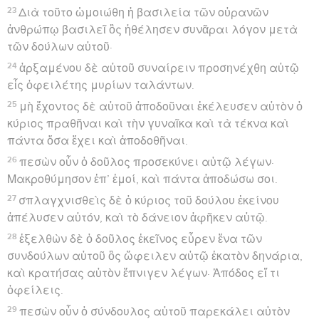
23
Διὰ τοῦτο ὡμοιώθη ἡ βασιλεία τῶν οὐρανῶν
ἀνθρώπῳ βασιλεῖ ὃς ἠθέλησεν συνᾶραι λόγον μετὰ
τῶν δούλων αὐτοῦ·
24
ἀρξαμένου δὲ αὐτοῦ συναίρειν προσηνέχθη αὐτῷ
εἷς ὀφειλέτης μυρίων ταλάντων.
25
μὴ ἔχοντος δὲ αὐτοῦ ἀποδοῦναι ἐκέλευσεν αὐτὸν ὁ
κύριος πραθῆναι καὶ τὴν γυναῖκα καὶ τὰ τέκνα καὶ
πάντα ὅσα ἔχει καὶ ἀποδοθῆναι.
26
πεσὼν οὖν ὁ δοῦλος προσεκύνει αὐτῷ λέγων·
Μακροθύμησον ἐπ’ ἐμοί, καὶ πάντα ἀποδώσω σοι.
27
σπλαγχνισθεὶς δὲ ὁ κύριος τοῦ δούλου ἐκείνου
ἀπέλυσεν αὐτόν, καὶ τὸ δάνειον ἀφῆκεν αὐτῷ.
28
ἐξελθὼν δὲ ὁ δοῦλος ἐκεῖνος εὗρεν ἕνα τῶν
συνδούλων αὐτοῦ ὃς ὤφειλεν αὐτῷ ἑκατὸν δηνάρια,
καὶ κρατήσας αὐτὸν ἔπνιγεν λέγων· Ἀπόδος εἴ τι
ὀφείλεις.
29
πεσὼν οὖν ὁ σύνδουλος αὐτοῦ παρεκάλει αὐτὸν