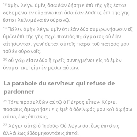
18
ἀμὴν λέγω ὑμῖν, ὅσα ἐὰν δήσητε ἐπὶ τῆς γῆς ἔσται
δεδεμένα ἐν οὐρανῷ καὶ ὅσα ἐὰν λύσητε ἐπὶ τῆς γῆς
ἔσται λελυμένα ἐν οὐρανῷ.
19
Πάλιν ἀμὴν λέγω ὑμῖν ὅτι ἐὰν δύο συμφωνήσωσιν ἐξ
ὑμῶν ἐπὶ τῆς γῆς περὶ παντὸς πράγματος οὗ ἐὰν
αἰτήσωνται, γενήσεται αὐτοῖς παρὰ τοῦ πατρός μου
τοῦ ἐν οὐρανοῖς.
20
οὗ γάρ εἰσιν δύο ἢ τρεῖς συνηγμένοι εἰς τὸ ἐμὸν
ὄνομα, ἐκεῖ εἰμι ἐν μέσῳ αὐτῶν.
La parabole du serviteur qui refuse de
pardonner
21
Τότε προσελθὼν αὐτῷ ὁ Πέτρος εἶπεν· Κύριε,
ποσάκις ἁμαρτήσει εἰς ἐμὲ ὁ ἀδελφός μου καὶ ἀφήσω
αὐτῷ; ἕως ἑπτάκις;
22
λέγει αὐτῷ ὁ Ἰησοῦς· Οὐ λέγω σοι ἕως ἑπτάκις
ἀλλὰ ἕως ἑβδομηκοντάκις ἑπτά.