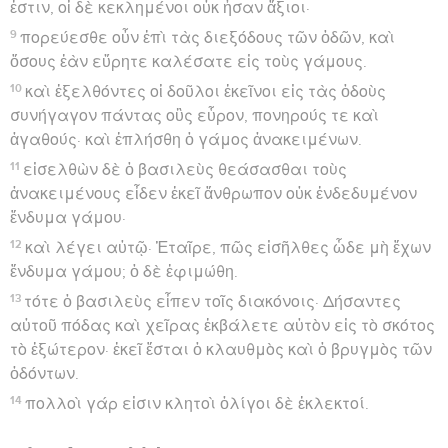
ἐστιν, οἱ δὲ κεκλημένοι οὐκ ἦσαν ἄξιοι·
9
πορεύεσθε οὖν ἐπὶ τὰς διεξόδους τῶν ὁδῶν, καὶ
ὅσους ἐὰν εὕρητε καλέσατε εἰς τοὺς γάμους.
10
καὶ ἐξελθόντες οἱ δοῦλοι ἐκεῖνοι εἰς τὰς ὁδοὺς
συνήγαγον πάντας οὓς εὗρον, πονηρούς τε καὶ
ἀγαθούς· καὶ ἐπλήσθη ὁ γάμος ἀνακειμένων.
11
εἰσελθὼν δὲ ὁ βασιλεὺς θεάσασθαι τοὺς
ἀνακειμένους εἶδεν ἐκεῖ ἄνθρωπον οὐκ ἐνδεδυμένον
ἔνδυμα γάμου·
12
καὶ λέγει αὐτῷ· Ἑταῖρε, πῶς εἰσῆλθες ὧδε μὴ ἔχων
ἔνδυμα γάμου; ὁ δὲ ἐφιμώθη.
13
τότε ὁ βασιλεὺς εἶπεν τοῖς διακόνοις· Δήσαντες
αὐτοῦ πόδας καὶ χεῖρας ἐκβάλετε αὐτὸν εἰς τὸ σκότος
τὸ ἐξώτερον· ἐκεῖ ἔσται ὁ κλαυθμὸς καὶ ὁ βρυγμὸς τῶν
ὀδόντων.
14
πολλοὶ γάρ εἰσιν κλητοὶ ὀλίγοι δὲ ἐκλεκτοί.