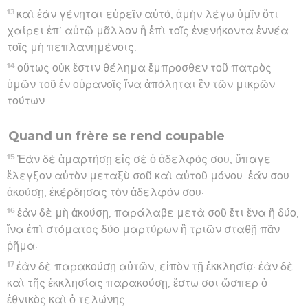
13
καὶ ἐὰν γένηται εὑρεῖν αὐτό, ἀμὴν λέγω ὑμῖν ὅτι
χαίρει ἐπ’ αὐτῷ μᾶλλον ἢ ἐπὶ τοῖς ἐνενήκοντα ἐννέα
τοῖς μὴ πεπλανημένοις.
14
οὕτως οὐκ ἔστιν θέλημα ἔμπροσθεν τοῦ πατρὸς
ὑμῶν τοῦ ἐν οὐρανοῖς ἵνα ἀπόληται ἓν τῶν μικρῶν
τούτων.
Quand un frère se rend coupable
15
Ἐὰν δὲ ἁμαρτήσῃ εἰς σὲ ὁ ἀδελφός σου, ὕπαγε
ἔλεγξον αὐτὸν μεταξὺ σοῦ καὶ αὐτοῦ μόνου. ἐάν σου
ἀκούσῃ, ἐκέρδησας τὸν ἀδελφόν σου·
16
ἐὰν δὲ μὴ ἀκούσῃ, παράλαβε μετὰ σοῦ ἔτι ἕνα ἢ δύο,
ἵνα ἐπὶ στόματος δύο μαρτύρων ἢ τριῶν σταθῇ πᾶν
ῥῆμα·
17
ἐὰν δὲ παρακούσῃ αὐτῶν, εἰπὸν τῇ ἐκκλησίᾳ· ἐὰν δὲ
καὶ τῆς ἐκκλησίας παρακούσῃ, ἔστω σοι ὥσπερ ὁ
ἐθνικὸς καὶ ὁ τελώνης.