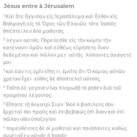
Jésus entre à Jérusalem
1
Καὶ ὅτε ἤγγισαν εἰς Ἱεροσόλυμα καὶ ἦλθον εἰς
Βηθφαγὴ εἰς τὸ Ὄρος τῶν Ἐλαιῶν, τότε Ἰησοῦς
ἀπέστειλεν δύο μαθητὰς
2
λέγων αὐτοῖς· Πορεύεσθε εἰς τὴν κώμην τὴν
κατέναντι ὑμῶν, καὶ εὐθέως εὑρήσετε ὄνον
δεδεμένην καὶ πῶλον μετ’ αὐτῆς· λύσαντες ἀγάγετέ
μοι.
3
καὶ ἐάν τις ὑμῖν εἴπῃ τι, ἐρεῖτε ὅτι Ὁ κύριος αὐτῶν
χρείαν ἔχει· εὐθὺς δὲ ἀποστελεῖ αὐτούς.
4
Τοῦτο δὲ γέγονεν ἵνα πληρωθῇ τὸ ῥηθὲν διὰ τοῦ
προφήτου λέγοντος·
5
Εἴπατε τῇ θυγατρὶ Σιών· Ἰδοὺ ὁ βασιλεύς σου
ἔρχεταί σοι πραῢς καὶ ἐπιβεβηκὼς ἐπὶ ὄνον καὶ ἐπὶ
πῶλον υἱὸν ὑποζυγίου.
6
πορευθέντες δὲ οἱ μαθηταὶ καὶ ποιήσαντες καθὼς
συνέταξεν αὐτοῖς ὁ Ἰησοῦς