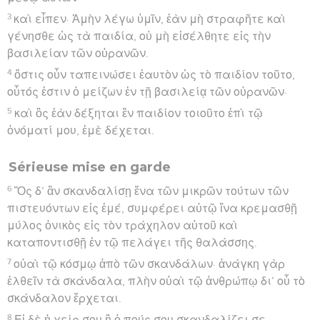
3
καὶ εἶπεν· Ἀμὴν λέγω ὑμῖν, ἐὰν μὴ στραφῆτε καὶ
γένησθε ὡς τὰ παιδία, οὐ μὴ εἰσέλθητε εἰς τὴν
βασιλείαν τῶν οὐρανῶν.
4
ὅστις οὖν ταπεινώσει ἑαυτὸν ὡς τὸ παιδίον τοῦτο,
οὗτός ἐστιν ὁ μείζων ἐν τῇ βασιλείᾳ τῶν οὐρανῶν·
5
καὶ ὃς ἐὰν δέξηται ἓν παιδίον τοιοῦτο ἐπὶ τῷ
ὀνόματί μου, ἐμὲ δέχεται.
Sérieuse mise en garde
6
Ὃς δ’ ἂν σκανδαλίσῃ ἕνα τῶν μικρῶν τούτων τῶν
πιστευόντων εἰς ἐμέ, συμφέρει αὐτῷ ἵνα κρεμασθῇ
μύλος ὀνικὸς εἰς τὸν τράχηλον αὐτοῦ καὶ
καταποντισθῇ ἐν τῷ πελάγει τῆς θαλάσσης.
7
οὐαὶ τῷ κόσμῳ ἀπὸ τῶν σκανδάλων· ἀνάγκη γὰρ
ἐλθεῖν τὰ σκάνδαλα, πλὴν οὐαὶ τῷ ἀνθρώπῳ δι’ οὗ τὸ
σκάνδαλον ἔρχεται.
8
Εἰ δὲ ἡ χείρ σου ἢ ὁ πούς σου σκανδαλίζει σε,