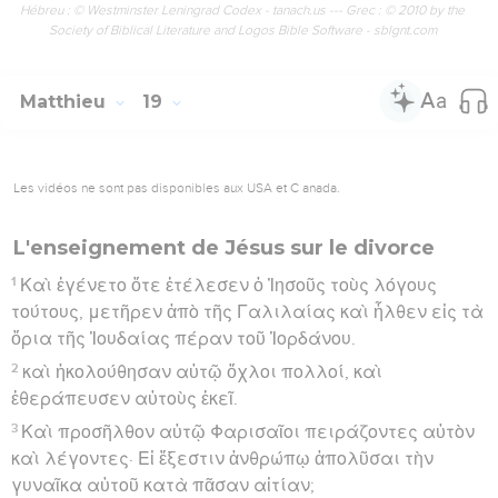
Hébreu : © Westminster Leningrad Codex - tanach.us --- Grec : © 2010 by the
Society of Biblical Literature and Logos Bible Software - sblgnt.com
Matthieu
19
Les vidéos ne sont pas disponibles aux USA et C anada.
L'enseignement de Jésus sur le divorce
1
Καὶ ἐγένετο ὅτε ἐτέλεσεν ὁ Ἰησοῦς τοὺς λόγους
τούτους, μετῆρεν ἀπὸ τῆς Γαλιλαίας καὶ ἦλθεν εἰς τὰ
ὅρια τῆς Ἰουδαίας πέραν τοῦ Ἰορδάνου.
2
καὶ ἠκολούθησαν αὐτῷ ὄχλοι πολλοί, καὶ
ἐθεράπευσεν αὐτοὺς ἐκεῖ.
3
Καὶ προσῆλθον αὐτῷ Φαρισαῖοι πειράζοντες αὐτὸν
καὶ λέγοντες· Εἰ ἔξεστιν ἀνθρώπῳ ἀπολῦσαι τὴν
γυναῖκα αὐτοῦ κατὰ πᾶσαν αἰτίαν;