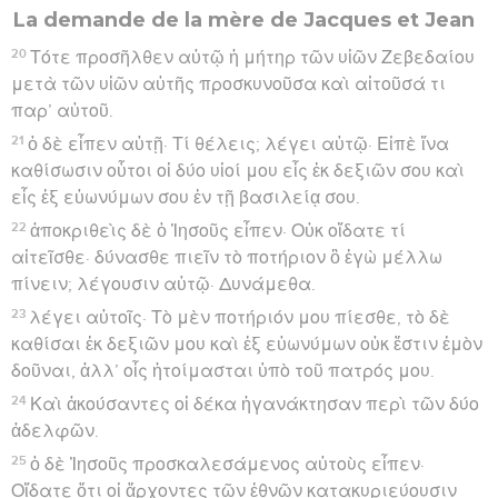
La demande de la mère de Jacques et Jean
20
Τότε προσῆλθεν αὐτῷ ἡ μήτηρ τῶν υἱῶν Ζεβεδαίου
μετὰ τῶν υἱῶν αὐτῆς προσκυνοῦσα καὶ αἰτοῦσά τι
παρ’ αὐτοῦ.
21
ὁ δὲ εἶπεν αὐτῇ· Τί θέλεις; λέγει αὐτῷ· Εἰπὲ ἵνα
καθίσωσιν οὗτοι οἱ δύο υἱοί μου εἷς ἐκ δεξιῶν σου καὶ
εἷς ἐξ εὐωνύμων σου ἐν τῇ βασιλείᾳ σου.
22
ἀποκριθεὶς δὲ ὁ Ἰησοῦς εἶπεν· Οὐκ οἴδατε τί
αἰτεῖσθε· δύνασθε πιεῖν τὸ ποτήριον ὃ ἐγὼ μέλλω
πίνειν; λέγουσιν αὐτῷ· Δυνάμεθα.
23
λέγει αὐτοῖς· Τὸ μὲν ποτήριόν μου πίεσθε, τὸ δὲ
καθίσαι ἐκ δεξιῶν μου καὶ ἐξ εὐωνύμων οὐκ ἔστιν ἐμὸν
δοῦναι, ἀλλ’ οἷς ἡτοίμασται ὑπὸ τοῦ πατρός μου.
24
Καὶ ἀκούσαντες οἱ δέκα ἠγανάκτησαν περὶ τῶν δύο
ἀδελφῶν.
25
ὁ δὲ Ἰησοῦς προσκαλεσάμενος αὐτοὺς εἶπεν·
Οἴδατε ὅτι οἱ ἄρχοντες τῶν ἐθνῶν κατακυριεύουσιν