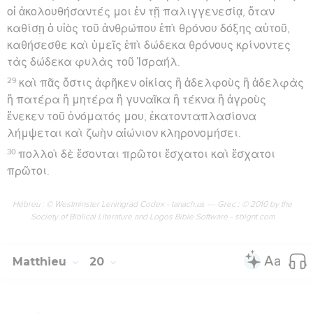
οἱ ἀκολουθήσαντές μοι ἐν τῇ παλιγγενεσίᾳ, ὅταν
καθίσῃ ὁ υἱὸς τοῦ ἀνθρώπου ἐπὶ θρόνου δόξης αὐτοῦ,
καθήσεσθε καὶ ὑμεῖς ἐπὶ δώδεκα θρόνους κρίνοντες
τὰς δώδεκα φυλὰς τοῦ Ἰσραήλ.
29
καὶ πᾶς ὅστις ἀφῆκεν οἰκίας ἢ ἀδελφοὺς ἢ ἀδελφὰς
ἢ πατέρα ἢ μητέρα ἢ γυναῖκα ἢ τέκνα ἢ ἀγροὺς
ἕνεκεν τοῦ ὀνόματός μου, ἑκατονταπλασίονα
λήμψεται καὶ ζωὴν αἰώνιον κληρονομήσει.
30
πολλοὶ δὲ ἔσονται πρῶτοι ἔσχατοι καὶ ἔσχατοι
πρῶτοι.
Hébreu : © Westminster Leningrad Codex - tanach.us --- Grec : © 2010 by the
Society of Biblical Literature and Logos Bible Software - sblgnt.com
Matthieu
20