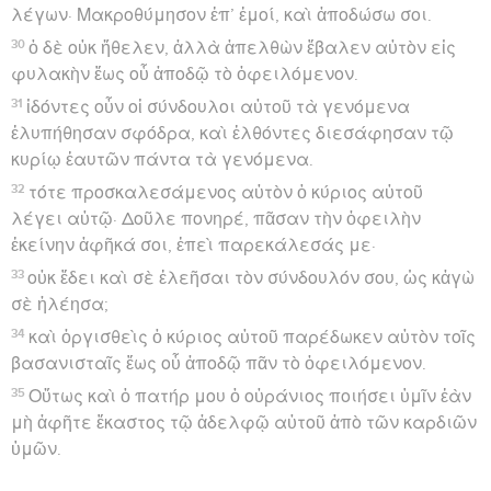
λέγων· Μακροθύμησον ἐπ’ ἐμοί, καὶ ἀποδώσω σοι.
30
ὁ δὲ οὐκ ἤθελεν, ἀλλὰ ἀπελθὼν ἔβαλεν αὐτὸν εἰς
φυλακὴν ἕως οὗ ἀποδῷ τὸ ὀφειλόμενον.
31
ἰδόντες οὖν οἱ σύνδουλοι αὐτοῦ τὰ γενόμενα
ἐλυπήθησαν σφόδρα, καὶ ἐλθόντες διεσάφησαν τῷ
κυρίῳ ἑαυτῶν πάντα τὰ γενόμενα.
32
τότε προσκαλεσάμενος αὐτὸν ὁ κύριος αὐτοῦ
λέγει αὐτῷ· Δοῦλε πονηρέ, πᾶσαν τὴν ὀφειλὴν
ἐκείνην ἀφῆκά σοι, ἐπεὶ παρεκάλεσάς με·
33
οὐκ ἔδει καὶ σὲ ἐλεῆσαι τὸν σύνδουλόν σου, ὡς κἀγὼ
σὲ ἠλέησα;
34
καὶ ὀργισθεὶς ὁ κύριος αὐτοῦ παρέδωκεν αὐτὸν τοῖς
βασανισταῖς ἕως οὗ ἀποδῷ πᾶν τὸ ὀφειλόμενον.
35
Οὕτως καὶ ὁ πατήρ μου ὁ οὐράνιος ποιήσει ὑμῖν ἐὰν
μὴ ἀφῆτε ἕκαστος τῷ ἀδελφῷ αὐτοῦ ἀπὸ τῶν καρδιῶν
ὑμῶν.