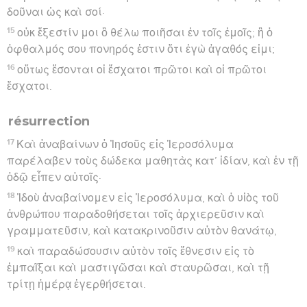
δοῦναι ὡς καὶ σοί·
15
οὐκ ἔξεστίν μοι ὃ θέλω ποιῆσαι ἐν τοῖς ἐμοῖς; ἢ ὁ
ὀφθαλμός σου πονηρός ἐστιν ὅτι ἐγὼ ἀγαθός εἰμι;
16
οὕτως ἔσονται οἱ ἔσχατοι πρῶτοι καὶ οἱ πρῶτοι
ἔσχατοι.
résurrection
17
Καὶ ἀναβαίνων ὁ Ἰησοῦς εἰς Ἱεροσόλυμα
παρέλαβεν τοὺς δώδεκα μαθητὰς κατ’ ἰδίαν, καὶ ἐν τῇ
ὁδῷ εἶπεν αὐτοῖς·
18
Ἰδοὺ ἀναβαίνομεν εἰς Ἱεροσόλυμα, καὶ ὁ υἱὸς τοῦ
ἀνθρώπου παραδοθήσεται τοῖς ἀρχιερεῦσιν καὶ
γραμματεῦσιν, καὶ κατακρινοῦσιν αὐτὸν θανάτῳ,
19
καὶ παραδώσουσιν αὐτὸν τοῖς ἔθνεσιν εἰς τὸ
ἐμπαῖξαι καὶ μαστιγῶσαι καὶ σταυρῶσαι, καὶ τῇ
τρίτῃ ἡμέρᾳ ἐγερθήσεται.