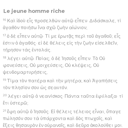
Le jeune homme riche
16
Καὶ ἰδοὺ εἷς προσελθὼν αὐτῷ εἶπεν· Διδάσκαλε, τί
ἀγαθὸν ποιήσω ἵνα σχῶ ζωὴν αἰώνιον;
17
ὁ δὲ εἶπεν αὐτῷ· Τί με ἐρωτᾷς περὶ τοῦ ἀγαθοῦ; εἷς
ἐστιν ὁ ἀγαθός· εἰ δὲ θέλεις εἰς τὴν ζωὴν εἰσελθεῖν,
τήρησον τὰς ἐντολάς.
18
λέγει αὐτῷ· Ποίας; ὁ δὲ Ἰησοῦς εἶπεν· Τὸ Οὐ
φονεύσεις, Οὐ μοιχεύσεις, Οὐ κλέψεις, Οὐ
ψευδομαρτυρήσεις,
19
Τίμα τὸν πατέρα καὶ τὴν μητέρα, καὶ Ἀγαπήσεις
τὸν πλησίον σου ὡς σεαυτόν.
20
λέγει αὐτῷ ὁ νεανίσκος· Πάντα ταῦτα ἐφύλαξα· τί
ἔτι ὑστερῶ;
21
ἔφη αὐτῷ ὁ Ἰησοῦς· Εἰ θέλεις τέλειος εἶναι, ὕπαγε
πώλησόν σου τὰ ὑπάρχοντα καὶ δὸς πτωχοῖς, καὶ
ἕξεις θησαυρὸν ἐν οὐρανοῖς, καὶ δεῦρο ἀκολούθει μοι.