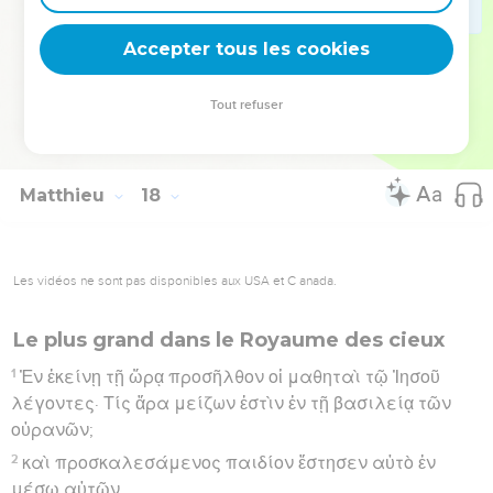
ἰχθὺν ἆρον, καὶ ἀνοίξας τὸ στόμα αὐτοῦ εὑρήσεις
Accepter tous les cookies
στατῆρα· ἐκεῖνον λαβὼν δὸς αὐτοῖς ἀντὶ ἐμοῦ καὶ σοῦ.
Hébreu : © Westminster Leningrad Codex - tanach.us --- Grec : © 2010 by the
Tout refuser
Society of Biblical Literature and Logos Bible Software - sblgnt.com
Matthieu
18
Les vidéos ne sont pas disponibles aux USA et C anada.
Le plus grand dans le Royaume des cieux
1
Ἐν ἐκείνῃ τῇ ὥρᾳ προσῆλθον οἱ μαθηταὶ τῷ Ἰησοῦ
λέγοντες· Τίς ἄρα μείζων ἐστὶν ἐν τῇ βασιλείᾳ τῶν
οὐρανῶν;
2
καὶ προσκαλεσάμενος παιδίον ἔστησεν αὐτὸ ἐν
μέσῳ αὐτῶν