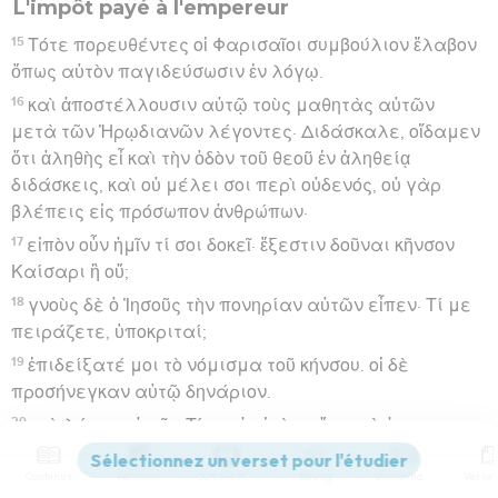
L'impôt payé à l'empereur
15
Τότε πορευθέντες οἱ Φαρισαῖοι συμβούλιον ἔλαβον
ὅπως αὐτὸν παγιδεύσωσιν ἐν λόγῳ.
16
καὶ ἀποστέλλουσιν αὐτῷ τοὺς μαθητὰς αὐτῶν
μετὰ τῶν Ἡρῳδιανῶν λέγοντες· Διδάσκαλε, οἴδαμεν
ὅτι ἀληθὴς εἶ καὶ τὴν ὁδὸν τοῦ θεοῦ ἐν ἀληθείᾳ
διδάσκεις, καὶ οὐ μέλει σοι περὶ οὐδενός, οὐ γὰρ
βλέπεις εἰς πρόσωπον ἀνθρώπων·
17
εἰπὸν οὖν ἡμῖν τί σοι δοκεῖ· ἔξεστιν δοῦναι κῆνσον
Καίσαρι ἢ οὔ;
18
γνοὺς δὲ ὁ Ἰησοῦς τὴν πονηρίαν αὐτῶν εἶπεν· Τί με
πειράζετε, ὑποκριταί;
19
ἐπιδείξατέ μοι τὸ νόμισμα τοῦ κήνσου. οἱ δὲ
προσήνεγκαν αὐτῷ δηνάριον.
20
καὶ λέγει αὐτοῖς· Τίνος ἡ εἰκὼν αὕτη καὶ ἡ
ἐπιγραφή;
Contenus
Versions
Commentaires
Strong
Dictionnaire
21
λέγουσιν αὐτῷ· Καίσαρος. τότε λέγει αὐτοῖς·