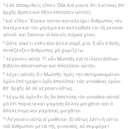
4
ὁ δὲ ἀποκριθεὶς εἶπεν· Οὐκ ἀνέγνωτε ὅτι ὁ κτίσας ἀπ’
ἀρχῆς ἄρσεν καὶ θῆλυ ἐποίησεν αὐτοὺς
5
καὶ εἶπεν· Ἕνεκα τούτου καταλείψει ἄνθρωπος τὸν
πατέρα καὶ τὴν μητέρα καὶ κολληθήσεται τῇ γυναικὶ
αὐτοῦ, καὶ ἔσονται οἱ δύο εἰς σάρκα μίαν;
6
ὥστε οὐκέτι εἰσὶν δύο ἀλλὰ σὰρξ μία. ὃ οὖν ὁ θεὸς
συνέζευξεν ἄνθρωπος μὴ χωριζέτω.
7
λέγουσιν αὐτῷ· Τί οὖν Μωϋσῆς ἐνετείλατο δοῦναι
βιβλίον ἀποστασίου καὶ ἀπολῦσαι αὐτήν;
8
λέγει αὐτοῖς ὅτι Μωϋσῆς πρὸς τὴν σκληροκαρδίαν
ὑμῶν ἐπέτρεψεν ὑμῖν ἀπολῦσαι τὰς γυναῖκας ὑμῶν,
ἀπ’ ἀρχῆς δὲ οὐ γέγονεν οὕτως.
9
λέγω δὲ ὑμῖν ὅτι ὃς ἂν ἀπολύσῃ τὴν γυναῖκα αὐτοῦ
μὴ ἐπὶ πορνείᾳ καὶ γαμήσῃ ἄλλην μοιχᾶται καὶ ὁ
ἀπολελυμένην γαμήσας μοιχᾶται.
10
Λέγουσιν αὐτῷ οἱ μαθηταί· Εἰ οὕτως ἐστὶν ἡ αἰτία
τοῦ ἀνθρώπου μετὰ τῆς γυναικός, οὐ συμφέρει