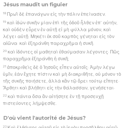
Jésus maudit un figuier
18
Πρωῒ δὲ ἐπανάγων εἰς τὴν πόλιν ἐπείνασεν.
19
καὶ ἰδὼν συκῆν μίαν ἐπὶ τῆς ὁδοῦ ἦλθεν ἐπ’ αὐτήν,
καὶ οὐδὲν εὗρεν ἐν αὐτῇ εἰ μὴ φύλλα μόνον, καὶ
λέγει αὐτῇ· Μηκέτι ἐκ σοῦ καρπὸς γένηται εἰς τὸν
αἰῶνα· καὶ ἐξηράνθη παραχρῆμα ἡ συκῆ.
20
καὶ ἰδόντες οἱ μαθηταὶ ἐθαύμασαν λέγοντες· Πῶς
παραχρῆμα ἐξηράνθη ἡ συκῆ;
21
ἀποκριθεὶς δὲ ὁ Ἰησοῦς εἶπεν αὐτοῖς· Ἀμὴν λέγω
ὑμῖν, ἐὰν ἔχητε πίστιν καὶ μὴ διακριθῆτε, οὐ μόνον τὸ
τῆς συκῆς ποιήσετε, ἀλλὰ κἂν τῷ ὄρει τούτῳ εἴπητε·
Ἄρθητι καὶ βλήθητι εἰς τὴν θάλασσαν, γενήσεται·
22
καὶ πάντα ὅσα ἂν αἰτήσητε ἐν τῇ προσευχῇ
πιστεύοντες λήμψεσθε.
D'où vient l'autorité de Jésus?
23
Καὶ ἐλθόντος αὐτοῦ εἰς τὸ ἱερὸν προσῆλθον αὐτῷ