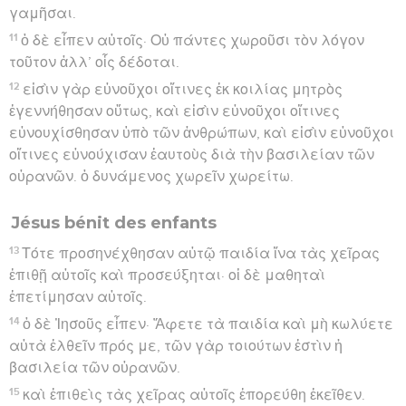
γαμῆσαι.
11
ὁ δὲ εἶπεν αὐτοῖς· Οὐ πάντες χωροῦσι τὸν λόγον
τοῦτον ἀλλ’ οἷς δέδοται.
12
εἰσὶν γὰρ εὐνοῦχοι οἵτινες ἐκ κοιλίας μητρὸς
ἐγεννήθησαν οὕτως, καὶ εἰσὶν εὐνοῦχοι οἵτινες
εὐνουχίσθησαν ὑπὸ τῶν ἀνθρώπων, καὶ εἰσὶν εὐνοῦχοι
οἵτινες εὐνούχισαν ἑαυτοὺς διὰ τὴν βασιλείαν τῶν
οὐρανῶν. ὁ δυνάμενος χωρεῖν χωρείτω.
Jésus bénit des enfants
13
Τότε προσηνέχθησαν αὐτῷ παιδία ἵνα τὰς χεῖρας
ἐπιθῇ αὐτοῖς καὶ προσεύξηται· οἱ δὲ μαθηταὶ
ἐπετίμησαν αὐτοῖς.
14
ὁ δὲ Ἰησοῦς εἶπεν· Ἄφετε τὰ παιδία καὶ μὴ κωλύετε
αὐτὰ ἐλθεῖν πρός με, τῶν γὰρ τοιούτων ἐστὶν ἡ
βασιλεία τῶν οὐρανῶν.
15
καὶ ἐπιθεὶς τὰς χεῖρας αὐτοῖς ἐπορεύθη ἐκεῖθεν.