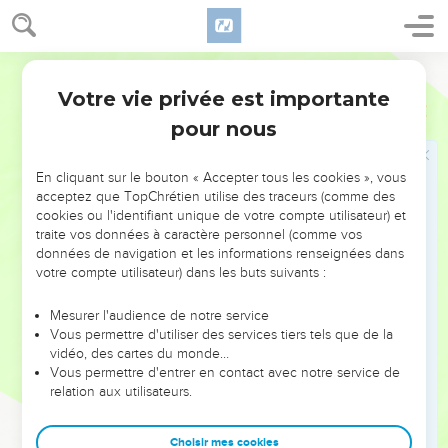
Συστρεφομένων δὲ αὐτῶν ἐν τῇ Γαλιλαίᾳ εἶπεν
αὐτοῖς ὁ Ἰησοῦς· Μέλλει ὁ υἱὸς τοῦ ἀνθρώπου
παραδίδοσθαι εἰς χεῖρας ἀνθρώπων,
Hébreu / Grec - Texte original
23
καὶ ἀποκτενοῦσιν αὐτόν, καὶ τῇ τρίτῃ ἡμέρᾳ
Votre vie privée est importante
Matthieu
17
ἐγερθήσεται. καὶ ἐλυπήθησαν σφόδρα.
pour nous
Le paiement de l'impôt du temple
En cliquant sur le bouton « Accepter tous les cookies », vous
24
Ἐλθόντων δὲ αὐτῶν εἰς Καφαρναοὺμ προσῆλθον οἱ
acceptez que TopChrétien utilise des traceurs (comme des
τὰ δίδραχμα λαμβάνοντες τῷ Πέτρῳ καὶ εἶπαν· Ὁ
cookies ou l'identifiant unique de votre compte utilisateur) et
traite vos données à caractère personnel (comme vos
διδάσκαλος ὑμῶν οὐ τελεῖ τὰ δίδραχμα;
données de navigation et les informations renseignées dans
25
λέγει· Ναί. καὶ ἐλθόντα εἰς τὴν οἰκίαν προέφθασεν
votre compte utilisateur) dans les buts suivants :
αὐτὸν ὁ Ἰησοῦς λέγων· Τί σοι δοκεῖ, Σίμων; οἱ βασιλεῖς
τῆς γῆς ἀπὸ τίνων λαμβάνουσιν τέλη ἢ κῆνσον; ἀπὸ
Mesurer l'audience de notre service
Vous permettre d'utiliser des services tiers tels que de la
τῶν υἱῶν αὐτῶν ἢ ἀπὸ τῶν ἀλλοτρίων;
vidéo, des cartes du monde…
26
εἰπόντος δέ· Ἀπὸ τῶν ἀλλοτρίων, ἔφη αὐτῷ ὁ
Vous permettre d'entrer en contact avec notre service de
relation aux utilisateurs.
Ἰησοῦς· Ἄρα γε ἐλεύθεροί εἰσιν οἱ υἱοί.
27
ἵνα δὲ μὴ σκανδαλίσωμεν αὐτούς, πορευθεὶς εἰς
Choisir mes cookies
θάλασσαν βάλε ἄγκιστρον καὶ τὸν ἀναβάντα πρῶτον