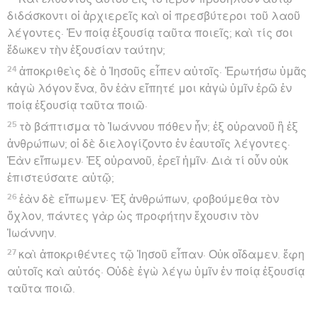
διδάσκοντι οἱ ἀρχιερεῖς καὶ οἱ πρεσβύτεροι τοῦ λαοῦ
λέγοντες· Ἐν ποίᾳ ἐξουσίᾳ ταῦτα ποιεῖς; καὶ τίς σοι
ἔδωκεν τὴν ἐξουσίαν ταύτην;
24
ἀποκριθεὶς δὲ ὁ Ἰησοῦς εἶπεν αὐτοῖς· Ἐρωτήσω ὑμᾶς
κἀγὼ λόγον ἕνα, ὃν ἐὰν εἴπητέ μοι κἀγὼ ὑμῖν ἐρῶ ἐν
ποίᾳ ἐξουσίᾳ ταῦτα ποιῶ·
25
τὸ βάπτισμα τὸ Ἰωάννου πόθεν ἦν; ἐξ οὐρανοῦ ἢ ἐξ
ἀνθρώπων; οἱ δὲ διελογίζοντο ἐν ἑαυτοῖς λέγοντες·
Ἐὰν εἴπωμεν· Ἐξ οὐρανοῦ, ἐρεῖ ἡμῖν· Διὰ τί οὖν οὐκ
ἐπιστεύσατε αὐτῷ;
26
ἐὰν δὲ εἴπωμεν· Ἐξ ἀνθρώπων, φοβούμεθα τὸν
ὄχλον, πάντες γὰρ ὡς προφήτην ἔχουσιν τὸν
Ἰωάννην.
27
καὶ ἀποκριθέντες τῷ Ἰησοῦ εἶπαν· Οὐκ οἴδαμεν. ἔφη
αὐτοῖς καὶ αὐτός· Οὐδὲ ἐγὼ λέγω ὑμῖν ἐν ποίᾳ ἐξουσίᾳ
ταῦτα ποιῶ.