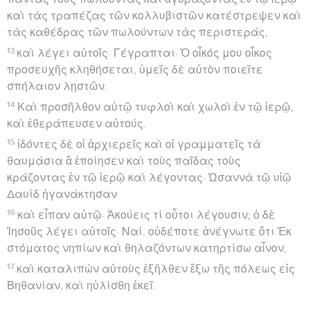
καὶ τὰς τραπέζας τῶν κολλυβιστῶν κατέστρεψεν καὶ
τὰς καθέδρας τῶν πωλούντων τὰς περιστεράς,
13
καὶ λέγει αὐτοῖς· Γέγραπται· Ὁ οἶκός μου οἶκος
προσευχῆς κληθήσεται, ὑμεῖς δὲ αὐτὸν ποιεῖτε
σπήλαιον λῃστῶν.
14
Καὶ προσῆλθον αὐτῷ τυφλοὶ καὶ χωλοὶ ἐν τῷ ἱερῷ,
καὶ ἐθεράπευσεν αὐτούς.
15
ἰδόντες δὲ οἱ ἀρχιερεῖς καὶ οἱ γραμματεῖς τὰ
θαυμάσια ἃ ἐποίησεν καὶ τοὺς παῖδας τοὺς
κράζοντας ἐν τῷ ἱερῷ καὶ λέγοντας· Ὡσαννὰ τῷ υἱῷ
Δαυίδ ἠγανάκτησαν
16
καὶ εἶπαν αὐτῷ· Ἀκούεις τί οὗτοι λέγουσιν; ὁ δὲ
Ἰησοῦς λέγει αὐτοῖς· Ναί. οὐδέποτε ἀνέγνωτε ὅτι Ἐκ
στόματος νηπίων καὶ θηλαζόντων κατηρτίσω αἶνον;
17
καὶ καταλιπὼν αὐτοὺς ἐξῆλθεν ἔξω τῆς πόλεως εἰς
Βηθανίαν, καὶ ηὐλίσθη ἐκεῖ.