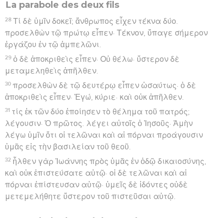
La parabole des deux fils
28
Τί δὲ ὑμῖν δοκεῖ; ἄνθρωπος εἶχεν τέκνα δύο.
προσελθὼν τῷ πρώτῳ εἶπεν· Τέκνον, ὕπαγε σήμερον
ἐργάζου ἐν τῷ ἀμπελῶνι.
29
ὁ δὲ ἀποκριθεὶς εἶπεν· Οὐ θέλω· ὕστερον δὲ
μεταμεληθεὶς ἀπῆλθεν.
30
προσελθὼν δὲ τῷ δευτέρῳ εἶπεν ὡσαύτως· ὁ δὲ
ἀποκριθεὶς εἶπεν· Ἐγώ, κύριε· καὶ οὐκ ἀπῆλθεν.
31
τίς ἐκ τῶν δύο ἐποίησεν τὸ θέλημα τοῦ πατρός;
λέγουσιν· Ὁ πρῶτος. λέγει αὐτοῖς ὁ Ἰησοῦς· Ἀμὴν
λέγω ὑμῖν ὅτι οἱ τελῶναι καὶ αἱ πόρναι προάγουσιν
ὑμᾶς εἰς τὴν βασιλείαν τοῦ θεοῦ.
32
ἦλθεν γὰρ Ἰωάννης πρὸς ὑμᾶς ἐν ὁδῷ δικαιοσύνης,
καὶ οὐκ ἐπιστεύσατε αὐτῷ· οἱ δὲ τελῶναι καὶ αἱ
πόρναι ἐπίστευσαν αὐτῷ· ὑμεῖς δὲ ἰδόντες οὐδὲ
μετεμελήθητε ὕστερον τοῦ πιστεῦσαι αὐτῷ.