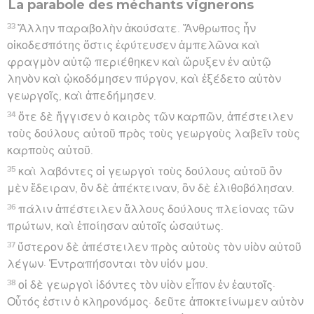
La parabole des méchants vignerons
33
Ἄλλην παραβολὴν ἀκούσατε. Ἄνθρωπος ἦν
οἰκοδεσπότης ὅστις ἐφύτευσεν ἀμπελῶνα καὶ
φραγμὸν αὐτῷ περιέθηκεν καὶ ὤρυξεν ἐν αὐτῷ
ληνὸν καὶ ᾠκοδόμησεν πύργον, καὶ ἐξέδετο αὐτὸν
γεωργοῖς, καὶ ἀπεδήμησεν.
34
ὅτε δὲ ἤγγισεν ὁ καιρὸς τῶν καρπῶν, ἀπέστειλεν
τοὺς δούλους αὐτοῦ πρὸς τοὺς γεωργοὺς λαβεῖν τοὺς
καρποὺς αὐτοῦ.
35
καὶ λαβόντες οἱ γεωργοὶ τοὺς δούλους αὐτοῦ ὃν
μὲν ἔδειραν, ὃν δὲ ἀπέκτειναν, ὃν δὲ ἐλιθοβόλησαν.
36
πάλιν ἀπέστειλεν ἄλλους δούλους πλείονας τῶν
πρώτων, καὶ ἐποίησαν αὐτοῖς ὡσαύτως.
37
ὕστερον δὲ ἀπέστειλεν πρὸς αὐτοὺς τὸν υἱὸν αὐτοῦ
λέγων· Ἐντραπήσονται τὸν υἱόν μου.
38
οἱ δὲ γεωργοὶ ἰδόντες τὸν υἱὸν εἶπον ἐν ἑαυτοῖς·
Οὗτός ἐστιν ὁ κληρονόμος· δεῦτε ἀποκτείνωμεν αὐτὸν