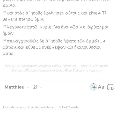
Δαυίδ.
32
καὶ στὰς ὁ Ἰησοῦς ἐφώνησεν αὐτοὺς καὶ εἶπεν· Τί
θέλετε ποιήσω ὑμῖν;
33
λέγουσιν αὐτῷ· Κύριε, ἵνα ἀνοιγῶσιν οἱ ὀφθαλμοὶ
ἡμῶν.
34
σπλαγχνισθεὶς δὲ ὁ Ἰησοῦς ἥψατο τῶν ὀμμάτων
αὐτῶν, καὶ εὐθέως ἀνέβλεψαν καὶ ἠκολούθησαν
αὐτῷ.
Hébreu : © Westminster Leningrad Codex - tanach.us --- Grec : © 2010 by the
Society of Biblical Literature and Logos Bible Software - sblgnt.com
Matthieu
21
Les vidéos ne sont pas disponibles aux USA et C anada.