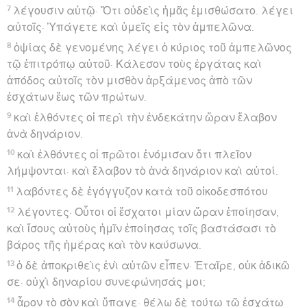
7
λέγουσιν αὐτῷ· Ὅτι οὐδεὶς ἡμᾶς ἐμισθώσατο. λέγει
αὐτοῖς· Ὑπάγετε καὶ ὑμεῖς εἰς τὸν ἀμπελῶνα.
8
ὀψίας δὲ γενομένης λέγει ὁ κύριος τοῦ ἀμπελῶνος
τῷ ἐπιτρόπῳ αὐτοῦ· Κάλεσον τοὺς ἐργάτας καὶ
ἀπόδος αὐτοῖς τὸν μισθὸν ἀρξάμενος ἀπὸ τῶν
ἐσχάτων ἕως τῶν πρώτων.
9
καὶ ἐλθόντες οἱ περὶ τὴν ἑνδεκάτην ὥραν ἔλαβον
ἀνὰ δηνάριον.
10
καὶ ἐλθόντες οἱ πρῶτοι ἐνόμισαν ὅτι πλεῖον
λήμψονται· καὶ ἔλαβον τὸ ἀνὰ δηνάριον καὶ αὐτοί.
11
λαβόντες δὲ ἐγόγγυζον κατὰ τοῦ οἰκοδεσπότου
12
λέγοντες· Οὗτοι οἱ ἔσχατοι μίαν ὥραν ἐποίησαν,
καὶ ἴσους αὐτοὺς ἡμῖν ἐποίησας τοῖς βαστάσασι τὸ
βάρος τῆς ἡμέρας καὶ τὸν καύσωνα.
13
ὁ δὲ ἀποκριθεὶς ἑνὶ αὐτῶν εἶπεν· Ἑταῖρε, οὐκ ἀδικῶ
σε· οὐχὶ δηναρίου συνεφώνησάς μοι;
14
ἆρον τὸ σὸν καὶ ὕπαγε· θέλω δὲ τούτῳ τῷ ἐσχάτῳ