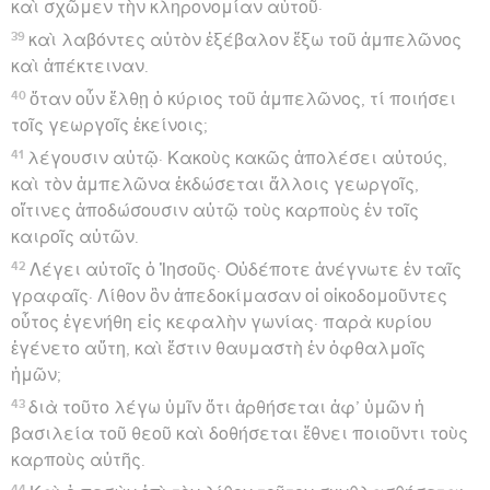
καὶ σχῶμεν τὴν κληρονομίαν αὐτοῦ·
39
καὶ λαβόντες αὐτὸν ἐξέβαλον ἔξω τοῦ ἀμπελῶνος
καὶ ἀπέκτειναν.
40
ὅταν οὖν ἔλθῃ ὁ κύριος τοῦ ἀμπελῶνος, τί ποιήσει
τοῖς γεωργοῖς ἐκείνοις;
41
λέγουσιν αὐτῷ· Κακοὺς κακῶς ἀπολέσει αὐτούς,
καὶ τὸν ἀμπελῶνα ἐκδώσεται ἄλλοις γεωργοῖς,
οἵτινες ἀποδώσουσιν αὐτῷ τοὺς καρποὺς ἐν τοῖς
καιροῖς αὐτῶν.
42
Λέγει αὐτοῖς ὁ Ἰησοῦς· Οὐδέποτε ἀνέγνωτε ἐν ταῖς
γραφαῖς· Λίθον ὃν ἀπεδοκίμασαν οἱ οἰκοδομοῦντες
οὗτος ἐγενήθη εἰς κεφαλὴν γωνίας· παρὰ κυρίου
ἐγένετο αὕτη, καὶ ἔστιν θαυμαστὴ ἐν ὀφθαλμοῖς
ἡμῶν;
43
διὰ τοῦτο λέγω ὑμῖν ὅτι ἀρθήσεται ἀφ’ ὑμῶν ἡ
βασιλεία τοῦ θεοῦ καὶ δοθήσεται ἔθνει ποιοῦντι τοὺς
καρποὺς αὐτῆς.
44