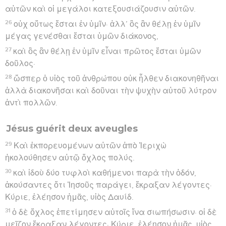
αὐτῶν καὶ οἱ μεγάλοι κατεξουσιάζουσιν αὐτῶν.
26
οὐχ οὕτως ἔσται ἐν ὑμῖν· ἀλλ’ ὃς ἂν θέλῃ ἐν ὑμῖν
μέγας γενέσθαι ἔσται ὑμῶν διάκονος,
27
καὶ ὃς ἂν θέλῃ ἐν ὑμῖν εἶναι πρῶτος ἔσται ὑμῶν
δοῦλος·
28
ὥσπερ ὁ υἱὸς τοῦ ἀνθρώπου οὐκ ἦλθεν διακονηθῆναι
ἀλλὰ διακονῆσαι καὶ δοῦναι τὴν ψυχὴν αὐτοῦ λύτρον
ἀντὶ πολλῶν.
Jésus guérit deux aveugles
29
Καὶ ἐκπορευομένων αὐτῶν ἀπὸ Ἰεριχὼ
ἠκολούθησεν αὐτῷ ὄχλος πολύς.
30
καὶ ἰδοὺ δύο τυφλοὶ καθήμενοι παρὰ τὴν ὁδόν,
ἀκούσαντες ὅτι Ἰησοῦς παράγει, ἔκραξαν λέγοντες·
Κύριε, ἐλέησον ἡμᾶς, υἱὸς Δαυίδ.
31
ὁ δὲ ὄχλος ἐπετίμησεν αὐτοῖς ἵνα σιωπήσωσιν· οἱ δὲ
μεῖζον ἔκραξαν λέγοντες· Κύριε, ἐλέησον ἡμᾶς, υἱὸς