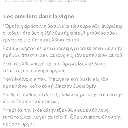
Les vidéos ne sont pas disponibles aux USA et C anada.
Les ouvriers dans la vigne
1
Ὁμοία γάρ ἐστιν ἡ βασιλεία τῶν οὐρανῶν ἀνθρώπῳ
οἰκοδεσπότῃ ὅστις ἐξῆλθεν ἅμα πρωῒ μισθώσασθαι
ἐργάτας εἰς τὸν ἀμπελῶνα αὐτοῦ.
2
συμφωνήσας δὲ μετὰ τῶν ἐργατῶν ἐκ δηναρίου τὴν
ἡμέραν ἀπέστειλεν αὐτοὺς εἰς τὸν ἀμπελῶνα αὐτοῦ.
3
καὶ ἐξελθὼν περὶ τρίτην ὥραν εἶδεν ἄλλους
ἑστῶτας ἐν τῇ ἀγορᾷ ἀργούς·
4
καὶ ἐκείνοις εἶπεν· Ὑπάγετε καὶ ὑμεῖς εἰς τὸν
ἀμπελῶνα, καὶ ὃ ἐὰν ᾖ δίκαιον δώσω ὑμῖν·
5
οἱ δὲ ἀπῆλθον. πάλιν ἐξελθὼν περὶ ἕκτην καὶ ἐνάτην
ὥραν ἐποίησεν ὡσαύτως.
6
περὶ δὲ τὴν ἑνδεκάτην ἐξελθὼν εὗρεν ἄλλους
ἑστῶτας, καὶ λέγει αὐτοῖς· Τί ὧδε ἑστήκατε ὅλην τὴν
ἡμέραν ἀργοί;