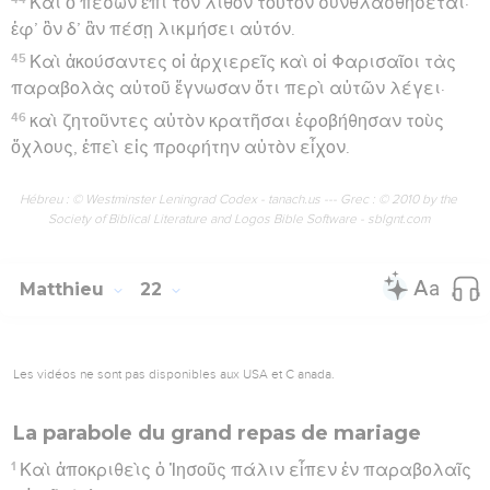
Καὶ ὁ πεσὼν ἐπὶ τὸν λίθον τοῦτον συνθλασθήσεται·
ἐφ’ ὃν δ’ ἂν πέσῃ λικμήσει αὐτόν.
45
Καὶ ἀκούσαντες οἱ ἀρχιερεῖς καὶ οἱ Φαρισαῖοι τὰς
παραβολὰς αὐτοῦ ἔγνωσαν ὅτι περὶ αὐτῶν λέγει·
46
καὶ ζητοῦντες αὐτὸν κρατῆσαι ἐφοβήθησαν τοὺς
ὄχλους, ἐπεὶ εἰς προφήτην αὐτὸν εἶχον.
Hébreu : © Westminster Leningrad Codex - tanach.us --- Grec : © 2010 by the
Society of Biblical Literature and Logos Bible Software - sblgnt.com
Matthieu
22
Les vidéos ne sont pas disponibles aux USA et C anada.
La parabole du grand repas de mariage
1
Καὶ ἀποκριθεὶς ὁ Ἰησοῦς πάλιν εἶπεν ἐν παραβολαῖς