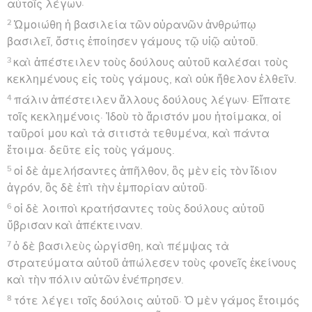
αὐτοῖς λέγων·
2
Ὡμοιώθη ἡ βασιλεία τῶν οὐρανῶν ἀνθρώπῳ
βασιλεῖ, ὅστις ἐποίησεν γάμους τῷ υἱῷ αὐτοῦ.
3
καὶ ἀπέστειλεν τοὺς δούλους αὐτοῦ καλέσαι τοὺς
κεκλημένους εἰς τοὺς γάμους, καὶ οὐκ ἤθελον ἐλθεῖν.
4
πάλιν ἀπέστειλεν ἄλλους δούλους λέγων· Εἴπατε
τοῖς κεκλημένοις· Ἰδοὺ τὸ ἄριστόν μου ἡτοίμακα, οἱ
ταῦροί μου καὶ τὰ σιτιστὰ τεθυμένα, καὶ πάντα
ἕτοιμα· δεῦτε εἰς τοὺς γάμους.
5
οἱ δὲ ἀμελήσαντες ἀπῆλθον, ὃς μὲν εἰς τὸν ἴδιον
ἀγρόν, ὃς δὲ ἐπὶ τὴν ἐμπορίαν αὐτοῦ·
6
οἱ δὲ λοιποὶ κρατήσαντες τοὺς δούλους αὐτοῦ
ὕβρισαν καὶ ἀπέκτειναν.
7
ὁ δὲ βασιλεὺς ὠργίσθη, καὶ πέμψας τὰ
στρατεύματα αὐτοῦ ἀπώλεσεν τοὺς φονεῖς ἐκείνους
καὶ τὴν πόλιν αὐτῶν ἐνέπρησεν.
8
τότε λέγει τοῖς δούλοις αὐτοῦ· Ὁ μὲν γάμος ἕτοιμός