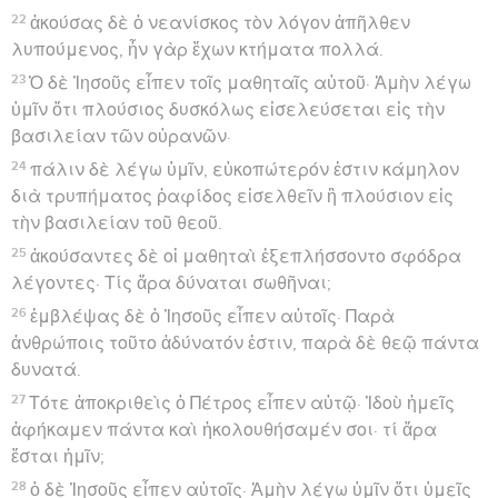
22
ἀκούσας δὲ ὁ νεανίσκος τὸν λόγον ἀπῆλθεν
λυπούμενος, ἦν γὰρ ἔχων κτήματα πολλά.
23
Ὁ δὲ Ἰησοῦς εἶπεν τοῖς μαθηταῖς αὐτοῦ· Ἀμὴν λέγω
ὑμῖν ὅτι πλούσιος δυσκόλως εἰσελεύσεται εἰς τὴν
βασιλείαν τῶν οὐρανῶν·
24
πάλιν δὲ λέγω ὑμῖν, εὐκοπώτερόν ἐστιν κάμηλον
διὰ τρυπήματος ῥαφίδος εἰσελθεῖν ἢ πλούσιον εἰς
τὴν βασιλείαν τοῦ θεοῦ.
25
ἀκούσαντες δὲ οἱ μαθηταὶ ἐξεπλήσσοντο σφόδρα
λέγοντες· Τίς ἄρα δύναται σωθῆναι;
26
ἐμβλέψας δὲ ὁ Ἰησοῦς εἶπεν αὐτοῖς· Παρὰ
ἀνθρώποις τοῦτο ἀδύνατόν ἐστιν, παρὰ δὲ θεῷ πάντα
δυνατά.
27
Τότε ἀποκριθεὶς ὁ Πέτρος εἶπεν αὐτῷ· Ἰδοὺ ἡμεῖς
ἀφήκαμεν πάντα καὶ ἠκολουθήσαμέν σοι· τί ἄρα
ἔσται ἡμῖν;
28
ὁ δὲ Ἰησοῦς εἶπεν αὐτοῖς· Ἀμὴν λέγω ὑμῖν ὅτι ὑμεῖς