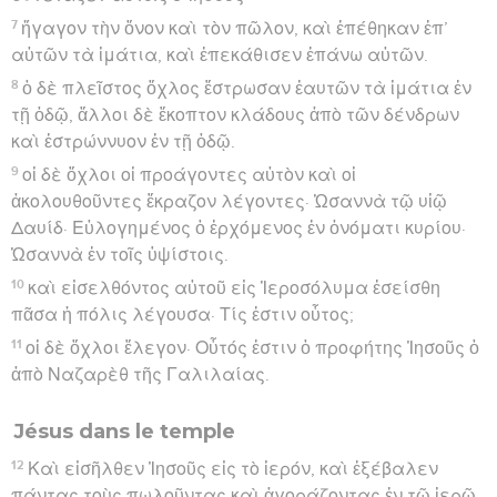
7
ἤγαγον τὴν ὄνον καὶ τὸν πῶλον, καὶ ἐπέθηκαν ἐπ’
αὐτῶν τὰ ἱμάτια, καὶ ἐπεκάθισεν ἐπάνω αὐτῶν.
8
ὁ δὲ πλεῖστος ὄχλος ἔστρωσαν ἑαυτῶν τὰ ἱμάτια ἐν
τῇ ὁδῷ, ἄλλοι δὲ ἔκοπτον κλάδους ἀπὸ τῶν δένδρων
καὶ ἐστρώννυον ἐν τῇ ὁδῷ.
9
οἱ δὲ ὄχλοι οἱ προάγοντες αὐτὸν καὶ οἱ
ἀκολουθοῦντες ἔκραζον λέγοντες· Ὡσαννὰ τῷ υἱῷ
Δαυίδ· Εὐλογημένος ὁ ἐρχόμενος ἐν ὀνόματι κυρίου·
Ὡσαννὰ ἐν τοῖς ὑψίστοις.
10
καὶ εἰσελθόντος αὐτοῦ εἰς Ἱεροσόλυμα ἐσείσθη
πᾶσα ἡ πόλις λέγουσα· Τίς ἐστιν οὗτος;
11
οἱ δὲ ὄχλοι ἔλεγον· Οὗτός ἐστιν ὁ προφήτης Ἰησοῦς ὁ
ἀπὸ Ναζαρὲθ τῆς Γαλιλαίας.
Jésus dans le temple
12
Καὶ εἰσῆλθεν Ἰησοῦς εἰς τὸ ἱερόν, καὶ ἐξέβαλεν
πάντας τοὺς πωλοῦντας καὶ ἀγοράζοντας ἐν τῷ ἱερῷ