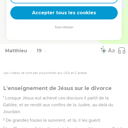
35
C’est ainsi que mon Père céleste vous traitera si chacun
Accepter tous les cookies
de vous ne pardonne à son frère de tout son cœur.
© Société biblique française – Bibli’O, 1978, avec autorisation. Pour vous procurer
Tout refuser
une Bible imprimée, rendez-vous sur www.editionsbiblio.fr
Matthieu
19
Les vidéos ne sont pas disponibles aux USA et C anada.
L'enseignement de Jésus sur le divorce
1
Lorsque Jésus eut achevé ces discours il partit de la
Galilée, et se rendit aux confins de la Judée, au-delà du
Jourdain.
2
De grandes foules le suivirent, et là, il les guérit.
3