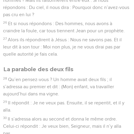
hommes ? Mais ils raisonnèrent entre eux : Si nous
répondons : Du ciel, il nous dira : Pourquoi donc n’avez-vous
pas cru en lui ?
26
Et si nous répondons : Des hommes, nous avons à
craindre la foule, car tous tiennent Jean pour un prophète.
27
Alors ils répondirent à Jésus : Nous ne savons pas. Et il
leur dit à son tour : Moi non plus, je ne vous dirai pas par
quelle autorité je fais cela.
La parabole des deux fils
28
Qu’en pensez-vous ? Un homme avait deux fils ; il
s’adressa au premier et dit : (Mon) enfant, va travailler
aujourd’hui dans ma vigne.
29
Il répondit : Je ne veux pas. Ensuite, il se repentit, et il y
alla.
30
Il s’adressa alors au second et donna le même ordre.
Celui-ci répondit : Je veux bien, Seigneur, mais il n’y alla
pas.