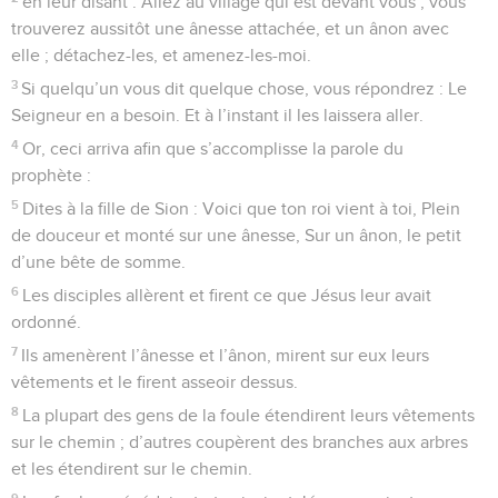
en leur disant : Allez au village qui est devant vous ; vous
trouverez aussitôt une ânesse attachée, et un ânon avec
elle ; détachez-les, et amenez-les-moi.
3
Si quelqu’un vous dit quelque chose, vous répondrez : Le
Seigneur en a besoin. Et à l’instant il les laissera aller.
4
Or, ceci arriva afin que s’accomplisse la parole du
prophète :
5
Dites à la fille de Sion : Voici que ton roi vient à toi, Plein
de douceur et monté sur une ânesse, Sur un ânon, le petit
d’une bête de somme.
6
Les disciples allèrent et firent ce que Jésus leur avait
ordonné.
7
Ils amenèrent l’ânesse et l’ânon, mirent sur eux leurs
vêtements et le firent asseoir dessus.
8
La plupart des gens de la foule étendirent leurs vêtements
sur le chemin ; d’autres coupèrent des branches aux arbres
et les étendirent sur le chemin.
9