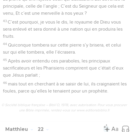
principale, celle de l’angle ; C’est du Seigneur que cela est
venu, Et c’est une merveille à nos yeux ?
43
C’est pourquoi, je vous le dis, le royaume de Dieu vous
sera enlevé et sera donné à une nation qui en produira les
fruits.
44
Quiconque tombera sur cette pierre s’y brisera, et celui
sur qui elle tombera, elle l’écrasera.
45
Après avoir entendu ces paraboles, les principaux
sacrificateurs et les Pharisiens comprirent que c’était d’eux
que Jésus parlait ;
46
mais tout en cherchant à se saisir de lui, ils craignaient les
foules, parce qu’elles le tenaient pour un prophète.
© Société biblique française – Bibli’O, 1978, avec autorisation. Pour vous procurer
une Bible imprimée, rendez-vous sur www.editionsbiblio.fr
Matthieu
22