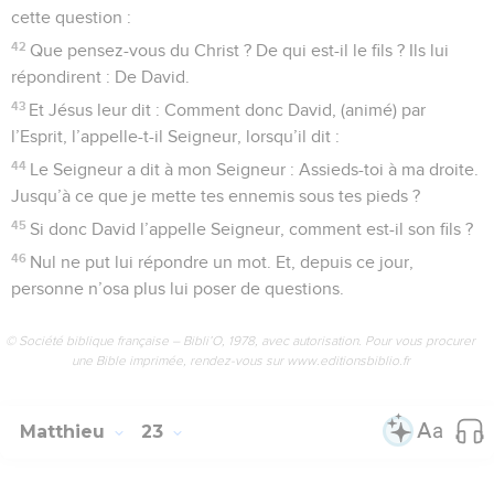
cette question :
42
Que pensez-vous du Christ ? De qui est-il le fils ? Ils lui
répondirent : De David.
43
Et Jésus leur dit : Comment donc David, (animé) par
l’Esprit, l’appelle-t-il Seigneur, lorsqu’il dit :
44
Le Seigneur a dit à mon Seigneur : Assieds-toi à ma droite.
Jusqu’à ce que je mette tes ennemis sous tes pieds ?
45
Si donc David l’appelle Seigneur, comment est-il son fils ?
46
Nul ne put lui répondre un mot. Et, depuis ce jour,
personne n’osa plus lui poser de questions.
© Société biblique française – Bibli’O, 1978, avec autorisation. Pour vous procurer
une Bible imprimée, rendez-vous sur www.editionsbiblio.fr
Matthieu
23