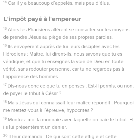
14
Car il y a beaucoup d’appelés, mais peu d’élus.
L'impôt payé à l'empereur
15
Alors les Pharisiens allèrent se consulter sur les moyens
de prendre Jésus au piège de ses propres paroles.
16
Ils envoyèrent auprès de lui leurs disciples avec les
Hérodiens : Maître, lui dirent-ils, nous savons que tu es
véridique, et que tu enseignes la voie de Dieu en toute
vérité, sans redouter personne, car tu ne regardes pas à
l’apparence des hommes.
17
Dis-nous donc ce que tu en penses : Est-il permis, ou non,
de payer le tribut à César ?
18
Mais Jésus qui connaissait leur malice répondit : Pourquoi
me mettez-vous à l’épreuve, hypocrites ?
19
Montrez-moi la monnaie avec laquelle on paie le tribut. Et
ils lui présentèrent un denier.
20
Il leur demanda : De qui sont cette effigie et cette