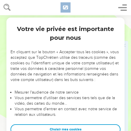
28
En sortant, ce serviteur trouva un de ses compagnons qui
lui devait cent deniers. Il le saisit et le serrait à la gorge en
Segond 1978 (Colombe)
disant : Paie ce que tu [me] dois.
Votre vie privée est importante
29
Son compagnon se jeta à ses pieds et le suppliait disant :
Matthieu
18
Prends patience envers moi, et je te paierai.
pour nous
30
Mais lui ne voulut pas ; il alla le jeter en prison, jusqu’à ce
qu’il ait payé ce qu’il devait.
En cliquant sur le bouton « Accepter tous les cookies », vous
acceptez que TopChrétien utilise des traceurs (comme des
31
Ses compagnons, voyant ce qui arrivait, furent
cookies ou l'identifiant unique de votre compte utilisateur) et
profondément attristés, et ils allèrent raconter à leur maître
traite vos données à caractère personnel (comme vos
données de navigation et les informations renseignées dans
tout ce qui s’était passé.
votre compte utilisateur) dans les buts suivants :
32
Alors le maître fit appeler ce serviteur et lui dit : Méchant
serviteur, je t’avais remis en entier ta dette, parce que tu
Mesurer l'audience de notre service
m’en avais supplié ;
Vous permettre d'utiliser des services tiers tels que de la
vidéo, des cartes du monde…
33
ne devais-tu pas avoir pitié de ton compagnon, comme j’ai
Vous permettre d'entrer en contact avec notre service de
eu pitié de toi ?
relation aux utilisateurs.
34
Et son maître irrité le livra aux bourreaux jusqu’à ce qu’il
ait payé tout ce qu’il devait.
Choisir mes cookies