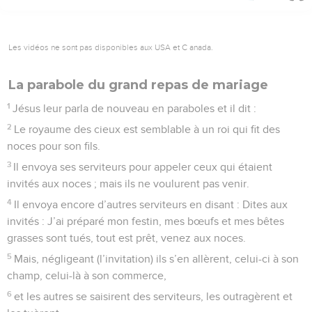
Les vidéos ne sont pas disponibles aux USA et C anada.
La parabole du grand repas de mariage
1
Jésus leur parla de nouveau en paraboles et il dit :
2
Le royaume des cieux est semblable à un roi qui fit des
noces pour son fils.
3
Il envoya ses serviteurs pour appeler ceux qui étaient
invités aux noces ; mais ils ne voulurent pas venir.
4
Il envoya encore d’autres serviteurs en disant : Dites aux
invités : J’ai préparé mon festin, mes bœufs et mes bêtes
grasses sont tués, tout est prêt, venez aux noces.
5
Mais, négligeant (l’invitation) ils s’en allèrent, celui-ci à son
champ, celui-là à son commerce,
6
et les autres se saisirent des serviteurs, les outragèrent et