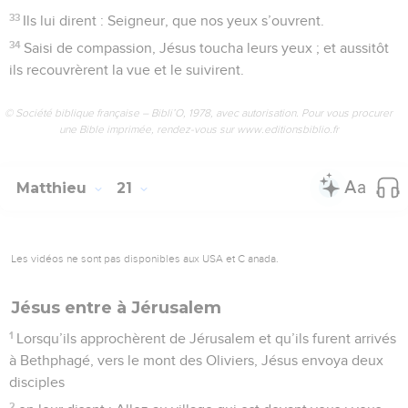
33
Ils lui dirent : Seigneur, que nos yeux s’ouvrent.
34
Saisi de compassion, Jésus toucha leurs yeux ; et aussitôt
ils recouvrèrent la vue et le suivirent.
© Société biblique française – Bibli’O, 1978, avec autorisation. Pour vous procurer
une Bible imprimée, rendez-vous sur www.editionsbiblio.fr
Matthieu
21
Les vidéos ne sont pas disponibles aux USA et C anada.
Jésus entre à Jérusalem
1
Lorsqu’ils approchèrent de Jérusalem et qu’ils furent arrivés
à Bethphagé, vers le mont des Oliviers, Jésus envoya deux
disciples
2