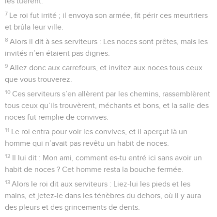
les tuèrent.
7
Le roi fut irrité ; il envoya son armée, fit périr ces meurtriers
et brûla leur ville.
8
Alors il dit à ses serviteurs : Les noces sont prêtes, mais les
invités n’en étaient pas dignes.
9
Allez donc aux carrefours, et invitez aux noces tous ceux
que vous trouverez.
10
Ces serviteurs s’en allèrent par les chemins, rassemblèrent
tous ceux qu’ils trouvèrent, méchants et bons, et la salle des
noces fut remplie de convives.
11
Le roi entra pour voir les convives, et il aperçut là un
homme qui n’avait pas revêtu un habit de noces.
12
Il lui dit : Mon ami, comment es-tu entré ici sans avoir un
habit de noces ? Cet homme resta la bouche fermée.
13
Alors le roi dit aux serviteurs : Liez-lui les pieds et les
mains, et jetez-le dans les ténèbres du dehors, où il y aura
des pleurs et des grincements de dents.