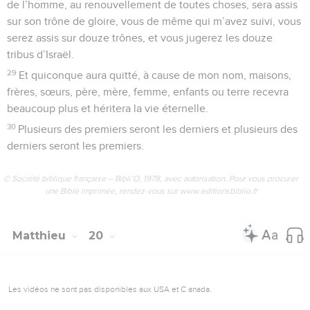
de l’homme, au renouvellement de toutes choses, sera assis
sur son trône de gloire, vous de même qui m’avez suivi, vous
serez assis sur douze trônes, et vous jugerez les douze
tribus d’Israël.
29
Et quiconque aura quitté, à cause de mon nom, maisons,
frères, sœurs, père, mère, femme, enfants ou terre recevra
beaucoup plus et héritera la vie éternelle.
30
Plusieurs des premiers seront les derniers et plusieurs des
derniers seront les premiers.
© Société biblique française – Bibli’O, 1978, avec autorisation. Pour vous procurer
une Bible imprimée, rendez-vous sur www.editionsbiblio.fr
Matthieu
20
Les vidéos ne sont pas disponibles aux USA et C anada.