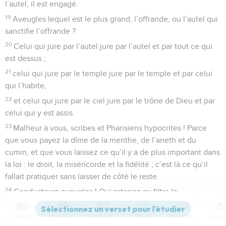
l’autel, il est engagé.
19
Aveugles lequel est le plus grand, l’offrande, ou l’autel qui
sanctifie l’offrande ?
20
Celui qui jure par l’autel jure par l’autel et par tout ce qui
est dessus ;
21
celui qui jure par le temple jure par le temple et par celui
qui l’habite,
22
et celui qui jure par le ciel jure par le trône de Dieu et par
celui qui y est assis.
23
Malheur à vous, scribes et Pharisiens hypocrites ! Parce
que vous payez la dîme de la menthe, de l’aneth et du
cumin, et que vous laissez ce qu’il y a de plus important dans
la loi : le droit, la miséricorde et la fidélité ; c’est là ce qu’il
fallait pratiquer sans laisser de côté le reste.
24
Conducteurs aveugles ! Qui retenez au filtre le
moucheron et qui avalez le chameau.
Contenus
Versions
Commentaires
Strong
Dictionnaire
25
Malheur à vous, scribes et Pharisiens hypocrites ! Parce