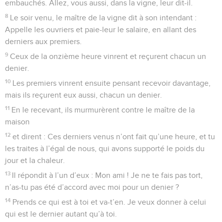
embauchés. Allez, vous aussi, dans la vigne, leur dit-il.
8
Le soir venu, le maître de la vigne dit à son intendant :
Appelle les ouvriers et paie-leur le salaire, en allant des
derniers aux premiers.
9
Ceux de la onzième heure vinrent et reçurent chacun un
denier.
10
Les premiers vinrent ensuite pensant recevoir davantage,
mais ils reçurent eux aussi, chacun un denier.
11
En le recevant, ils murmurèrent contre le maître de la
maison
12
et dirent : Ces derniers venus n’ont fait qu’une heure, et tu
les traites à l’égal de nous, qui avons supporté le poids du
jour et la chaleur.
13
Il répondit à l’un d’eux : Mon ami ! Je ne te fais pas tort,
n’as-tu pas été d’accord avec moi pour un denier ?
14
Prends ce qui est à toi et va-t’en. Je veux donner à celui
qui est le dernier autant qu’à toi.