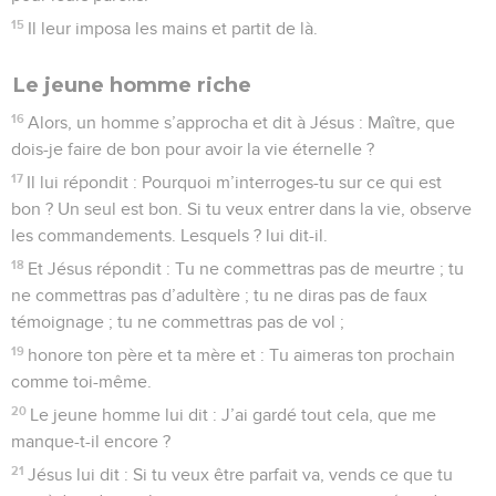
15
Il leur imposa les mains et partit de là.
Le jeune homme riche
16
Alors, un homme s’approcha et dit à Jésus : Maître, que
dois-je faire de bon pour avoir la vie éternelle ?
17
Il lui répondit : Pourquoi m’interroges-tu sur ce qui est
bon ? Un seul est bon. Si tu veux entrer dans la vie, observe
les commandements. Lesquels ? lui dit-il.
18
Et Jésus répondit : Tu ne commettras pas de meurtre ; tu
ne commettras pas d’adultère ; tu ne diras pas de faux
témoignage ; tu ne commettras pas de vol ;
19
honore ton père et ta mère et : Tu aimeras ton prochain
comme toi-même.
20
Le jeune homme lui dit : J’ai gardé tout cela, que me
manque-t-il encore ?
21
Jésus lui dit : Si tu veux être parfait va, vends ce que tu