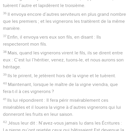
tuèrent l’autre et lapidèrent le troisième.
36
Il envoya encore d’autres serviteurs en plus grand nombre
que les premiers ; et les vignerons les traitèrent de la même
manière.
37
Enfin, il envoya vers eux son fils, en disant : Ils
respecteront mon fils.
38
Mais, quand les vignerons virent le fils, ils se dirent entre
eux : C’est lui l’héritier, venez, tuons-le, et nous aurons son
héritage.
39
Ils le prirent, le jetèrent hors de la vigne et le tuèrent.
40
Maintenant, lorsque le maître de la vigne viendra, que
fera-t-il à ces vignerons ?
41
Ils lui répondirent : Il fera périr misérablement ces
misérables et il louera la vigne à d’autres vignerons qui lui
donneront les fruits en leur saison.
42
Jésus leur dit : N’avez-vous jamais lu dans les Écritures :
La pierre qu’ont rejetée ceux qui bâtissaient Est devenue la