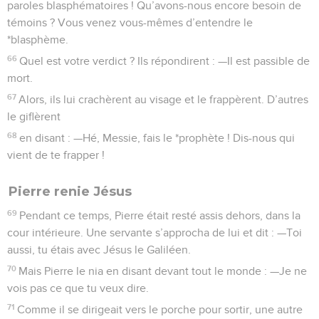
paroles blasphématoires ! Qu’avons-nous encore besoin de
témoins ? Vous venez vous-mêmes d’entendre le
*blasphème.
66
Quel est votre verdict ? Ils répondirent : —Il est passible de
mort.
67
Alors, ils lui crachèrent au visage et le frappèrent. D’autres
le giflèrent
68
en disant : —Hé, Messie, fais le *prophète ! Dis-nous qui
vient de te frapper !
Pierre renie Jésus
69
Pendant ce temps, Pierre était resté assis dehors, dans la
cour intérieure. Une servante s’approcha de lui et dit : —Toi
aussi, tu étais avec Jésus le Galiléen.
70
Mais Pierre le nia en disant devant tout le monde : —Je ne
vois pas ce que tu veux dire.
71
Comme il se dirigeait vers le porche pour sortir, une autre