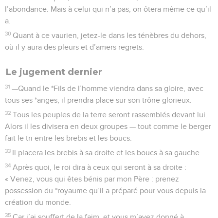
l’abondance. Mais à celui qui n’a pas, on ôtera même ce qu’il
a.
30
Quant à ce vaurien, jetez-le dans les ténèbres du dehors,
où il y aura des pleurs et d’amers regrets.
Le jugement dernier
31
—Quand le *Fils de l’homme viendra dans sa gloire, avec
tous ses *anges, il prendra place sur son trône glorieux.
32
Tous les peuples de la terre seront rassemblés devant lui.
Alors il les divisera en deux groupes — tout comme le berger
fait le tri entre les brebis et les boucs.
33
Il placera les brebis à sa droite et les boucs à sa gauche.
34
Après quoi, le roi dira à ceux qui seront à sa droite :
« Venez, vous qui êtes bénis par mon Père : prenez
possession du *royaume qu’il a préparé pour vous depuis la
création du monde.
35
Car j’ai souffert de la faim, et vous m’avez donné à