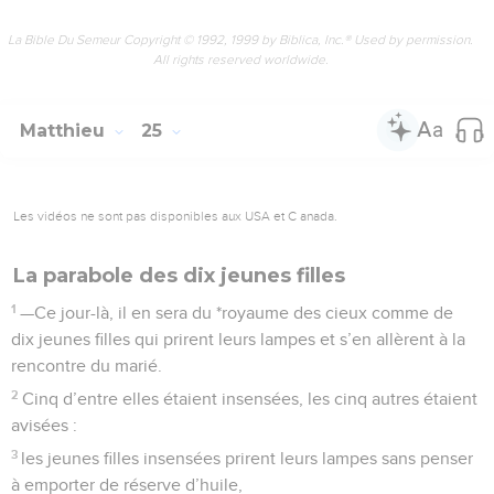
La Bible Du Semeur Copyright © 1992, 1999 by Biblica, Inc.® Used by permission.
All rights reserved worldwide.
Matthieu
25
Les vidéos ne sont pas disponibles aux USA et C anada.
La parabole des dix jeunes filles
1
—Ce jour-là, il en sera du *royaume des cieux comme de
dix jeunes filles qui prirent leurs lampes et s’en allèrent à la
rencontre du marié.
2
Cinq d’entre elles étaient insensées, les cinq autres étaient
avisées :
3
les jeunes filles insensées prirent leurs lampes sans penser
à emporter de réserve d’huile,