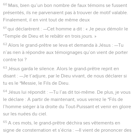
60
Mais, bien qu’un bon nombre de faux témoins se fussent
présentés, ils ne parvenaient pas à trouver de motif valable.
Finalement, il en vint tout de même deux
61
qui déclarèrent : —Cet homme a dit : « Je peux démolir le
*Temple de Dieu et le rebâtir en trois jours. »
62
Alors le grand-prêtre se leva et demanda à Jésus : —Tu
n’as rien à répondre aux témoignages qu’on vient de porter
contre toi ?
63
Jésus garda le silence. Alors le grand-prêtre reprit en
disant : —Je t’adjure, par le Dieu vivant, de nous déclarer si
tu es le *Messie, le Fils de Dieu.
64
Jésus lui répondit : —Tu l’as dit toi-même. De plus, je vous
le déclare : A partir de maintenant, vous verrez le *Fils de
l’homme siéger à la droite du Tout-Puissant et venir en gloire
sur les nuées du ciel.
65
A ces mots, le grand-prêtre déchira ses vêtements en
signe de consternation et s’écria : —Il vient de prononcer des