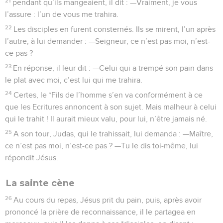
21
pendant qu’ils mangeaient, il dit : —Vraiment, je vous
l’assure : l’un de vous me trahira.
22
Les disciples en furent consternés. Ils se mirent, l’un après
l’autre, à lui demander : —Seigneur, ce n’est pas moi, n’est-
ce pas ?
23
En réponse, il leur dit : —Celui qui a trempé son pain dans
le plat avec moi, c’est lui qui me trahira.
24
Certes, le *Fils de l’homme s’en va conformément à ce
que les Ecritures annoncent à son sujet. Mais malheur à celui
qui le trahit ! Il aurait mieux valu, pour lui, n’être jamais né.
25
A son tour, Judas, qui le trahissait, lui demanda : —Maître,
ce n’est pas moi, n’est-ce pas ? —Tu le dis toi-même, lui
répondit Jésus.
La sainte cène
26
Au cours du repas, Jésus prit du pain, puis, après avoir
prononcé la prière de reconnaissance, il le partagea en