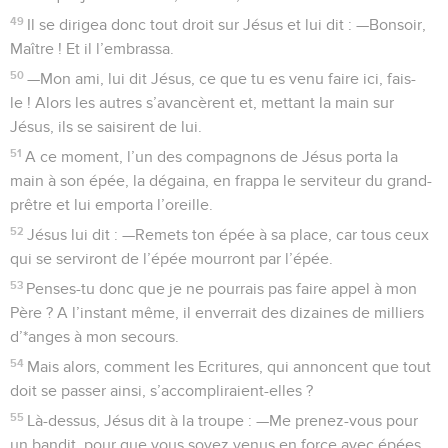
49
Il se dirigea donc tout droit sur Jésus et lui dit : —Bonsoir,
Maître ! Et il l’embrassa.
50
—Mon ami, lui dit Jésus, ce que tu es venu faire ici, fais-
le ! Alors les autres s’avancèrent et, mettant la main sur
Jésus, ils se saisirent de lui.
51
A ce moment, l’un des compagnons de Jésus porta la
main à son épée, la dégaina, en frappa le serviteur du grand-
prêtre et lui emporta l’oreille.
52
Jésus lui dit : —Remets ton épée à sa place, car tous ceux
qui se serviront de l’épée mourront par l’épée.
53
Penses-tu donc que je ne pourrais pas faire appel à mon
Père ? A l’instant même, il enverrait des dizaines de milliers
d’*anges à mon secours.
54
Mais alors, comment les Ecritures, qui annoncent que tout
doit se passer ainsi, s’accompliraient-elles ?
55
Là-dessus, Jésus dit à la troupe : —Me prenez-vous pour
un bandit, pour que vous soyez venus en force avec épées