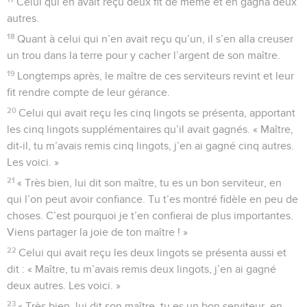
Celui qui en avait reçu deux fit de même et en gagna deux
autres.
18
Quant à celui qui n’en avait reçu qu’un, il s’en alla creuser
un trou dans la terre pour y cacher l’argent de son maître.
19
Longtemps après, le maître de ces serviteurs revint et leur
fit rendre compte de leur gérance.
20
Celui qui avait reçu les cinq lingots se présenta, apportant
les cinq lingots supplémentaires qu’il avait gagnés. « Maître,
dit-il, tu m’avais remis cinq lingots, j’en ai gagné cinq autres.
Les voici. »
21
« Très bien, lui dit son maître, tu es un bon serviteur, en
qui l’on peut avoir confiance. Tu t’es montré fidèle en peu de
choses. C’est pourquoi je t’en confierai de plus importantes.
Viens partager la joie de ton maître ! »
22
Celui qui avait reçu les deux lingots se présenta aussi et
dit : « Maître, tu m’avais remis deux lingots, j’en ai gagné
deux autres. Les voici. »
23
« Très bien, lui dit son maître, tu es un bon serviteur, en