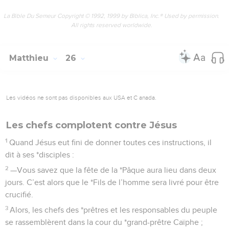
La Bible Du Semeur Copyright © 1992, 1999 by Biblica, Inc.® Used by permission.
All rights reserved worldwide.
Matthieu
26
Les vidéos ne sont pas disponibles aux USA et C anada.
Les chefs complotent contre Jésus
1
Quand Jésus eut fini de donner toutes ces instructions, il
dit à ses *disciples :
2
—Vous savez que la fête de la *Pâque aura lieu dans deux
jours. C’est alors que le *Fils de l’homme sera livré pour être
crucifié.
3
Alors, les chefs des *prêtres et les responsables du peuple
se rassemblèrent dans la cour du *grand-prêtre Caïphe ;