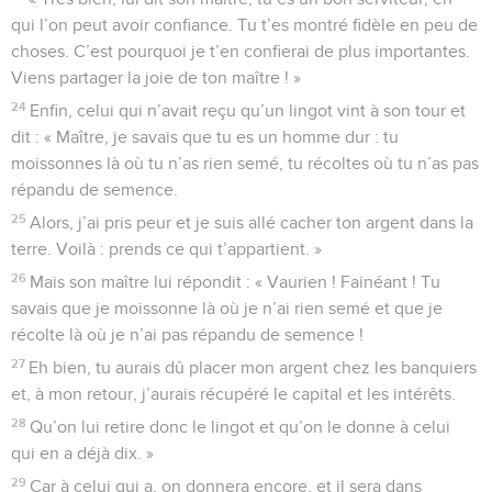
qui l’on peut avoir confiance. Tu t’es montré fidèle en peu de
choses. C’est pourquoi je t’en confierai de plus importantes.
Viens partager la joie de ton maître ! »
24
Enfin, celui qui n’avait reçu qu’un lingot vint à son tour et
dit : « Maître, je savais que tu es un homme dur : tu
moissonnes là où tu n’as rien semé, tu récoltes où tu n’as pas
répandu de semence.
25
Alors, j’ai pris peur et je suis allé cacher ton argent dans la
terre. Voilà : prends ce qui t’appartient. »
26
Mais son maître lui répondit : « Vaurien ! Fainéant ! Tu
savais que je moissonne là où je n’ai rien semé et que je
récolte là où je n’ai pas répandu de semence !
27
Eh bien, tu aurais dû placer mon argent chez les banquiers
et, à mon retour, j’aurais récupéré le capital et les intérêts.
28
Qu’on lui retire donc le lingot et qu’on le donne à celui
qui en a déjà dix. »
29
Car à celui qui a, on donnera encore, et il sera dans