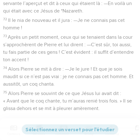
servante l’aperçut et dit à ceux qui étaient là : —En voilà un
qui était avec ce Jésus de *Nazareth.
72
Il le nia de nouveau et il jura : —Je ne connais pas cet
homme !
73
Après un petit moment, ceux qui se tenaient dans la cour
s’approchèrent de Pierre et lui dirent : —C’est sûr, toi aussi,
tu fais partie de ces gens ! C’est évident : il suffit d’entendre
ton accent !
74
Alors Pierre se mit à dire : —Je le jure ! Et que je sois
maudit si ce n’est pas vrai : je ne connais pas cet homme. Et
aussitôt, un coq chanta.
75
Alors Pierre se souvint de ce que Jésus lui avait dit :
« Avant que le coq chante, tu m’auras renié trois fois. » Il se
glissa dehors et se mit à pleurer amèrement.
La Bible Du Semeur Copyright © 1992, 1999 by Biblica, Inc.® Used by permission.
All rights reserved worldwide.
Contenus
Versions
Commentaires
Strong
Dictionnaire