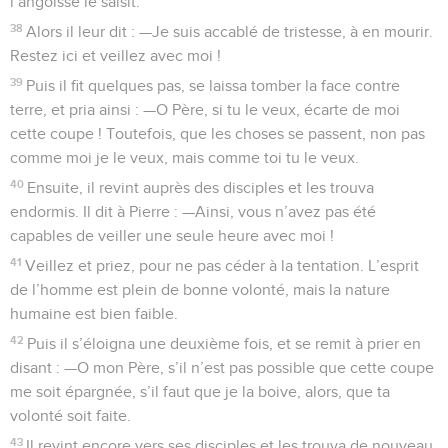
l’angoisse le saisit.
38
Alors il leur dit : —Je suis accablé de tristesse, à en mourir.
Restez ici et veillez avec moi !
39
Puis il fit quelques pas, se laissa tomber la face contre
terre, et pria ainsi : —O Père, si tu le veux, écarte de moi
cette coupe ! Toutefois, que les choses se passent, non pas
comme moi je le veux, mais comme toi tu le veux.
40
Ensuite, il revint auprès des disciples et les trouva
endormis. Il dit à Pierre : —Ainsi, vous n’avez pas été
capables de veiller une seule heure avec moi !
41
Veillez et priez, pour ne pas céder à la tentation. L’esprit
de l’homme est plein de bonne volonté, mais la nature
humaine est bien faible.
42
Puis il s’éloigna une deuxième fois, et se remit à prier en
disant : —O mon Père, s’il n’est pas possible que cette coupe
me soit épargnée, s’il faut que je la boive, alors, que ta
volonté soit faite.
43
Il revint encore vers ses disciples et les trouva de nouveau