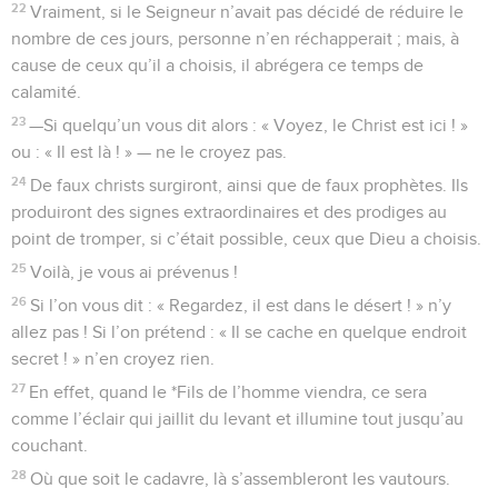
22
Vraiment, si le Seigneur n’avait pas décidé de réduire le
nombre de ces jours, personne n’en réchapperait ; mais, à
cause de ceux qu’il a choisis, il abrégera ce temps de
calamité.
23
—Si quelqu’un vous dit alors : « Voyez, le Christ est ici ! »
ou : « Il est là ! » — ne le croyez pas.
24
De faux christs surgiront, ainsi que de faux prophètes. Ils
produiront des signes extraordinaires et des prodiges au
point de tromper, si c’était possible, ceux que Dieu a choisis.
25
Voilà, je vous ai prévenus !
26
Si l’on vous dit : « Regardez, il est dans le désert ! » n’y
allez pas ! Si l’on prétend : « Il se cache en quelque endroit
secret ! » n’en croyez rien.
27
En effet, quand le *Fils de l’homme viendra, ce sera
comme l’éclair qui jaillit du levant et illumine tout jusqu’au
couchant.
28
Où que soit le cadavre, là s’assembleront les vautours.