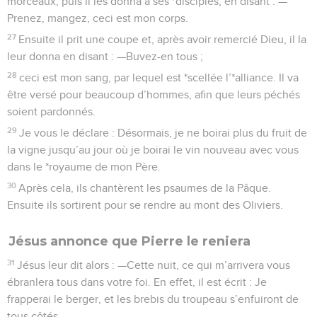
morceaux, puis il les donna à ses *disciples, en disant : —
Prenez, mangez, ceci est mon corps.
27
Ensuite il prit une coupe et, après avoir remercié Dieu, il la
leur donna en disant : —Buvez-en tous ;
28
ceci est mon sang, par lequel est *scellée l’*alliance. Il va
être versé pour beaucoup d’hommes, afin que leurs péchés
soient pardonnés.
29
Je vous le déclare : Désormais, je ne boirai plus du fruit de
la vigne jusqu’au jour où je boirai le vin nouveau avec vous
dans le *royaume de mon Père.
30
Après cela, ils chantèrent les psaumes de la Pâque.
Ensuite ils sortirent pour se rendre au mont des Oliviers.
Jésus annonce que Pierre le reniera
31
Jésus leur dit alors : —Cette nuit, ce qui m’arrivera vous
ébranlera tous dans votre foi. En effet, il est écrit : Je
frapperai le berger, et les brebis du troupeau s’enfuiront de
tous côtés.