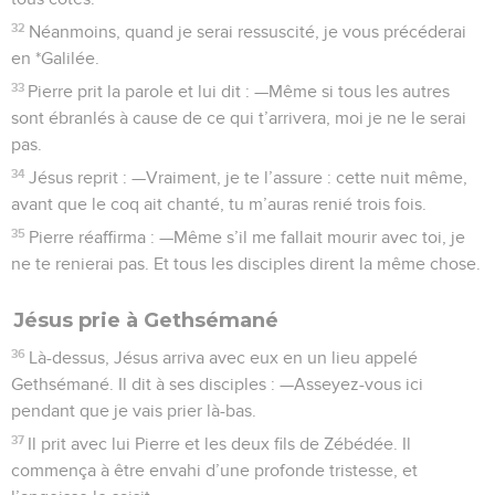
32
Néanmoins, quand je serai ressuscité, je vous précéderai
en *Galilée.
33
Pierre prit la parole et lui dit : —Même si tous les autres
sont ébranlés à cause de ce qui t’arrivera, moi je ne le serai
pas.
34
Jésus reprit : —Vraiment, je te l’assure : cette nuit même,
avant que le coq ait chanté, tu m’auras renié trois fois.
35
Pierre réaffirma : —Même s’il me fallait mourir avec toi, je
ne te renierai pas. Et tous les disciples dirent la même chose.
Jésus prie à Gethsémané
36
Là-dessus, Jésus arriva avec eux en un lieu appelé
Gethsémané. Il dit à ses disciples : —Asseyez-vous ici
pendant que je vais prier là-bas.
37
Il prit avec lui Pierre et les deux fils de Zébédée. Il
commença à être envahi d’une profonde tristesse, et