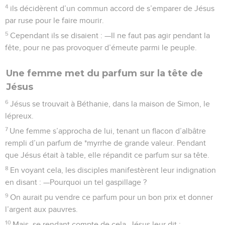
4
ils décidèrent d’un commun accord de s’emparer de Jésus
par ruse pour le faire mourir.
5
Cependant ils se disaient : —Il ne faut pas agir pendant la
fête, pour ne pas provoquer d’émeute parmi le peuple.
Une femme met du parfum sur la tête de
Jésus
6
Jésus se trouvait à Béthanie, dans la maison de Simon, le
lépreux.
7
Une femme s’approcha de lui, tenant un flacon d’albâtre
rempli d’un parfum de *myrrhe de grande valeur. Pendant
que Jésus était à table, elle répandit ce parfum sur sa tête.
8
En voyant cela, les disciples manifestèrent leur indignation
en disant : —Pourquoi un tel gaspillage ?
9
On aurait pu vendre ce parfum pour un bon prix et donner
l’argent aux pauvres.
10
Mais, se rendant compte de cela, Jésus leur dit : —