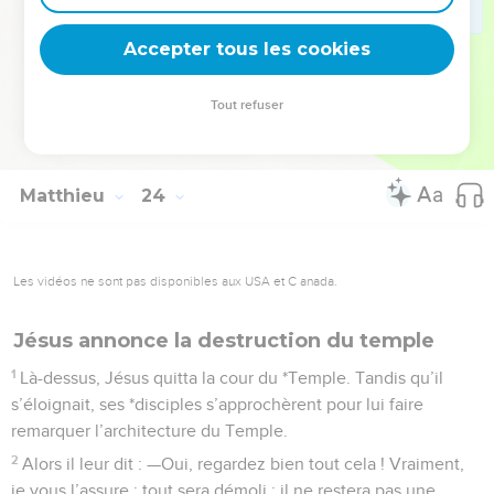
plus jusqu’à ce que vous disiez : Béni soit celui qui vient de
Accepter tous les cookies
la part du Seigneur !
La Bible Du Semeur Copyright © 1992, 1999 by Biblica, Inc.® Used by permission.
Tout refuser
All rights reserved worldwide.
Matthieu
24
Les vidéos ne sont pas disponibles aux USA et C anada.
Jésus annonce la destruction du temple
1
Là-dessus, Jésus quitta la cour du *Temple. Tandis qu’il
s’éloignait, ses *disciples s’approchèrent pour lui faire
remarquer l’architecture du Temple.
2
Alors il leur dit : —Oui, regardez bien tout cela ! Vraiment,
je vous l’assure : tout sera démoli : il ne restera pas une