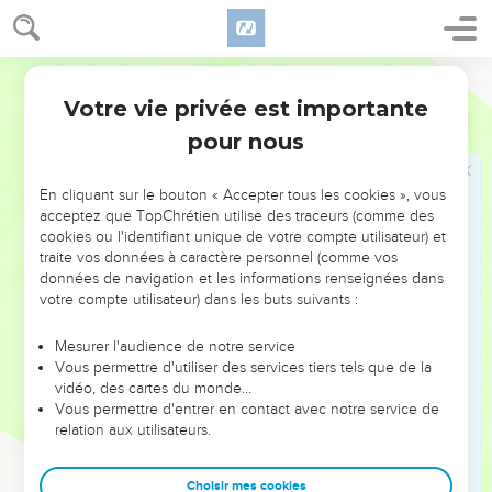
persécuter d’une ville à l’autre,
35
pour que retombe sur vous le châtiment qu’appelle le
meurtre de tous les innocents, depuis celui d’Abel, le juste,
Semeur
jusqu’à celui de Zacharie, fils de Barachie, que vous avez
Votre vie privée est importante
Matthieu
23
assassiné entre le Temple et l’autel du sacrifice.
pour nous
36
Oui, vraiment, je vous l’assure : le châtiment mérité par
tous ces meurtres retombera sur les hommes de cette
En cliquant sur le bouton « Accepter tous les cookies », vous
génération.
acceptez que TopChrétien utilise des traceurs (comme des
cookies ou l'identifiant unique de votre compte utilisateur) et
Jésus et Jérusalem
traite vos données à caractère personnel (comme vos
données de navigation et les informations renseignées dans
37
—Ah, *Jérusalem ! Jérusalem ! toi qui fais mourir les
votre compte utilisateur) dans les buts suivants :
prophètes et qui tues à coups de pierres ceux que Dieu
t’envoie ! Combien de fois j’ai voulu rassembler tes habitants
Mesurer l'audience de notre service
Vous permettre d'utiliser des services tiers tels que de la
auprès de moi comme une poule rassemble ses poussins
vidéo, des cartes du monde…
sous ses ailes ! Mais vous ne l’avez pas voulu !
Vous permettre d'entrer en contact avec notre service de
38
relation aux utilisateurs.
Maintenant, votre maison va être abandonnée et restera
déserte.
Choisir mes cookies
39
En effet, je vous le déclare : Désormais, vous ne me verrez