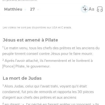
Matthieu
27
Les vidéos ne sont pas disponibles aux USA et C anada.
Jésus est amené à Pilate
1
Le matin venu, tous les chefs des prêtres et les anciens du
peuple tinrent conseil contre Jésus pour le faire mourir.
2
Après l'avoir attaché, ils l'emmenèrent et le livrèrent à
[Ponce] Pilate, le gouverneur.
La mort de Judas
3
Alors Judas, celui qui l'avait trahi, voyant qu'il était
condamné, fut pris de remords et rapporta les 30 pièces
d'argent aux chefs des prêtres et aux anciens
4
en disant : « J'ai péché en faisant arrêter un innocent. » Ils