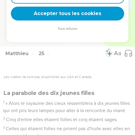
avec les ivrognes,
50
le maître de ce serviteur viendra le jour où il ne s'y attend
Accepter tous les cookies
pas et à l'heure qu'il ne connaît pas.
51
Il le punira sévèrement et lui fera partager le sort des
Tout refuser
hypocrites : c'est là qu'il y aura des pleurs et des grincements
de dents.
Matthieu
25
Les vidéos ne sont pas disponibles aux USA et C anada.
La parabole des dix jeunes filles
1
» Alors le royaume des cieux ressemblera à dix jeunes filles
qui ont pris leurs lampes pour aller à la rencontre du marié.
2
Cinq d'entre elles étaient folles et cinq étaient sages.
3
Celles qui étaient folles ne prirent pas d'huile avec elles en