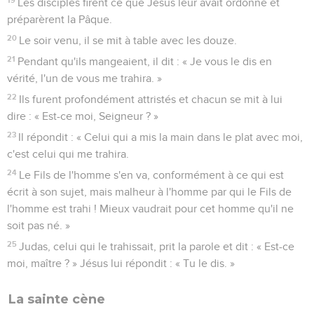
Les disciples firent ce que Jésus leur avait ordonné et
préparèrent la Pâque.
20
Le soir venu, il se mit à table avec les douze.
21
Pendant qu'ils mangeaient, il dit : « Je vous le dis en
vérité, l'un de vous me trahira. »
22
Ils furent profondément attristés et chacun se mit à lui
dire : « Est-ce moi, Seigneur ? »
23
Il répondit : « Celui qui a mis la main dans le plat avec moi,
c'est celui qui me trahira.
24
Le Fils de l'homme s'en va, conformément à ce qui est
écrit à son sujet, mais malheur à l'homme par qui le Fils de
l'homme est trahi ! Mieux vaudrait pour cet homme qu'il ne
soit pas né. »
25
Judas, celui qui le trahissait, prit la parole et dit : « Est-ce
moi, maître ? » Jésus lui répondit : « Tu le dis. »
La sainte cène