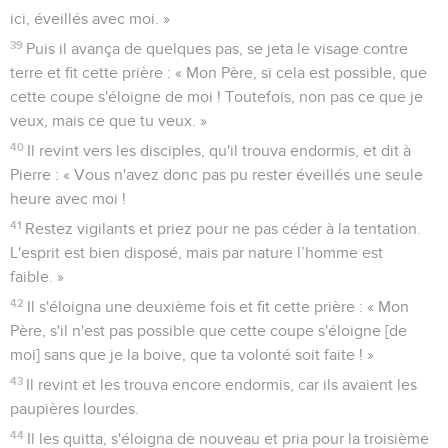
ici, éveillés avec moi. »
39
Puis il avança de quelques pas, se jeta le visage contre
terre et fit cette prière : « Mon Père, si cela est possible, que
cette coupe s'éloigne de moi ! Toutefois, non pas ce que je
veux, mais ce que tu veux. »
40
Il revint vers les disciples, qu'il trouva endormis, et dit à
Pierre : « Vous n'avez donc pas pu rester éveillés une seule
heure avec moi !
41
Restez vigilants et priez pour ne pas céder à la tentation.
L'esprit est bien disposé, mais par nature l’homme est
faible. »
42
Il s'éloigna une deuxième fois et fit cette prière : « Mon
Père, s'il n'est pas possible que cette coupe s'éloigne [de
moi] sans que je la boive, que ta volonté soit faite ! »
43
Il revint et les trouva encore endormis, car ils avaient les
paupières lourdes.
44
Il les quitta, s'éloigna de nouveau et pria pour la troisième