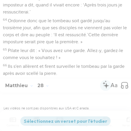
imposteur a dit, quand il vivait encore : ‘Après trois jours je
ressusciterai.’
64
Ordonne donc que le tombeau soit gardé jusqu'au
troisième jour, afin que ses disciples ne viennent pas voler le
corps et dire au peuple : ‘Il est ressuscité.’Cette dernière
imposture serait pire que la première. »
65
Pilate leur dit : « Vous avez une garde. Allez-y, gardez-le
comme vous le souhaitez ! »
66
Ils s'en allèrent et firent surveiller le tombeau par la garde
après avoir scellé la pierre.
Matthieu
28
Les vidéos ne sont pas disponibles aux USA et C anada.
de Jésus
Contenus
Versions
Commentaires
Strong
Dictionnaire