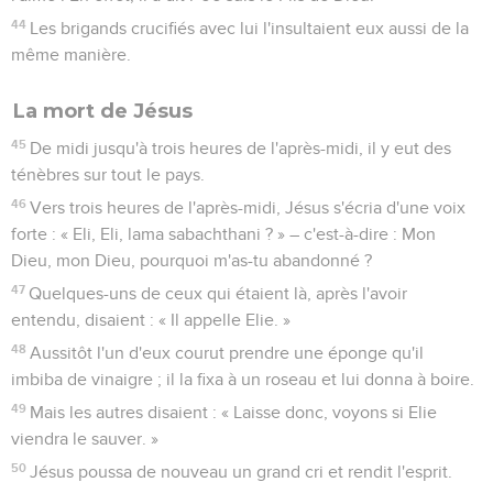
44
Les brigands crucifiés avec lui l'insultaient eux aussi de la
même manière.
La mort de Jésus
45
De midi jusqu'à trois heures de l'après-midi, il y eut des
ténèbres sur tout le pays.
46
Vers trois heures de l'après-midi, Jésus s'écria d'une voix
forte : « Eli, Eli, lama sabachthani ? » – c'est-à-dire : Mon
Dieu, mon Dieu, pourquoi m'as-tu abandonné ?
47
Quelques-uns de ceux qui étaient là, après l'avoir
entendu, disaient : « Il appelle Elie. »
48
Aussitôt l'un d'eux courut prendre une éponge qu'il
imbiba de vinaigre ; il la fixa à un roseau et lui donna à boire.
49
Mais les autres disaient : « Laisse donc, voyons si Elie
viendra le sauver. »
50
Jésus poussa de nouveau un grand cri et rendit l'esprit.