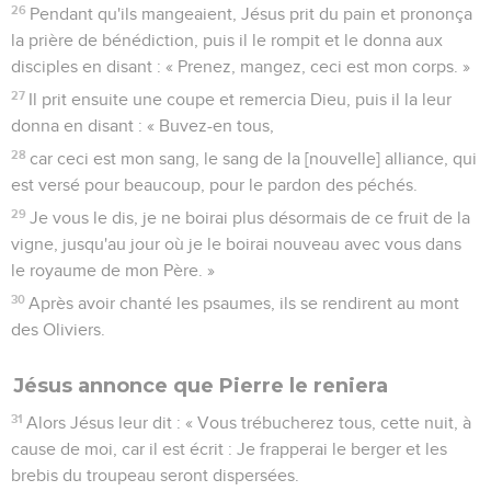
26
Pendant qu'ils mangeaient, Jésus prit du pain et prononça
la prière de bénédiction, puis il le rompit et le donna aux
disciples en disant : « Prenez, mangez, ceci est mon corps. »
27
Il prit ensuite une coupe et remercia Dieu, puis il la leur
donna en disant : « Buvez-en tous,
28
car ceci est mon sang, le sang de la [nouvelle] alliance, qui
est versé pour beaucoup, pour le pardon des péchés.
29
Je vous le dis, je ne boirai plus désormais de ce fruit de la
vigne, jusqu'au jour où je le boirai nouveau avec vous dans
le royaume de mon Père. »
30
Après avoir chanté les psaumes, ils se rendirent au mont
des Oliviers.
Jésus annonce que Pierre le reniera
31
Alors Jésus leur dit : « Vous trébucherez tous, cette nuit, à
cause de moi, car il est écrit : Je frapperai le berger et les
brebis du troupeau seront dispersées.