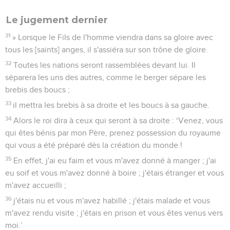
Le jugement dernier
31
» Lorsque le Fils de l'homme viendra dans sa gloire avec
tous les [saints] anges, il s'assiéra sur son trône de gloire.
32
Toutes les nations seront rassemblées devant lui. Il
séparera les uns des autres, comme le berger sépare les
brebis des boucs ;
33
il mettra les brebis à sa droite et les boucs à sa gauche.
34
Alors le roi dira à ceux qui seront à sa droite : ‘Venez, vous
qui êtes bénis par mon Père, prenez possession du royaume
qui vous a été préparé dès la création du monde !
35
En effet, j'ai eu faim et vous m'avez donné à manger ; j'ai
eu soif et vous m'avez donné à boire ; j'étais étranger et vous
m'avez accueilli ;
36
j'étais nu et vous m'avez habillé ; j'étais malade et vous
m'avez rendu visite ; j'étais en prison et vous êtes venus vers
moi.’