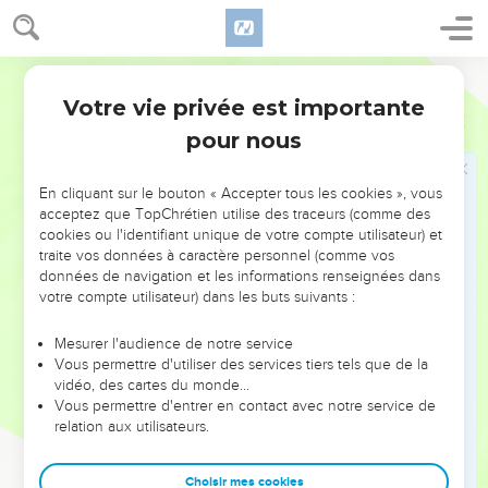
Vous le savez bien, si le maître de la maison savait à
quelle heure de la nuit le voleur doit venir, il resterait éveillé
et ne laisserait pas percer les murs de sa maison.
Segond 21
44
C'est pourquoi, vous aussi, tenez-vous prêts, car le Fils de
Votre vie privée est importante
Matthieu
24
l'homme viendra à l'heure où vous n'y penserez pas.
pour nous
Le serviteur fidèle et le serviteur infidèle
En cliquant sur le bouton « Accepter tous les cookies », vous
45
» Quel est donc le serviteur fidèle et prudent que son
acceptez que TopChrétien utilise des traceurs (comme des
maître a établi responsable des gens de sa maison pour leur
cookies ou l'identifiant unique de votre compte utilisateur) et
traite vos données à caractère personnel (comme vos
donner la nourriture en temps voulu ?
données de navigation et les informations renseignées dans
46
Heureux le serviteur que son maître, à son arrivée,
votre compte utilisateur) dans les buts suivants :
trouvera occupé à son travail !
Mesurer l'audience de notre service
47
Je vous le dis en vérité, il l'établira responsable de tous
Vous permettre d'utiliser des services tiers tels que de la
ses biens.
vidéo, des cartes du monde…
48
Vous permettre d'entrer en contact avec notre service de
Mais si c'est un mauvais serviteur, qui se dit en lui-même :
relation aux utilisateurs.
‘Mon maître tarde à venir’,
49
s'il se met à battre ses compagnons, s'il mange et boit
Choisir mes cookies