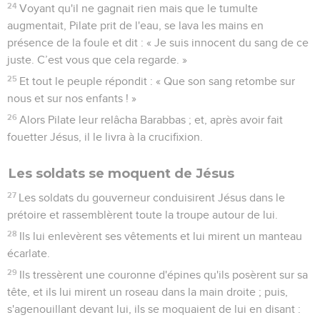
24
Voyant qu'il ne gagnait rien mais que le tumulte
augmentait, Pilate prit de l'eau, se lava les mains en
présence de la foule et dit : « Je suis innocent du sang de ce
juste. C’est vous que cela regarde. »
25
Et tout le peuple répondit : « Que son sang retombe sur
nous et sur nos enfants ! »
26
Alors Pilate leur relâcha Barabbas ; et, après avoir fait
fouetter Jésus, il le livra à la crucifixion.
Les soldats se moquent de Jésus
27
Les soldats du gouverneur conduisirent Jésus dans le
prétoire et rassemblèrent toute la troupe autour de lui.
28
Ils lui enlevèrent ses vêtements et lui mirent un manteau
écarlate.
29
Ils tressèrent une couronne d'épines qu'ils posèrent sur sa
tête, et ils lui mirent un roseau dans la main droite ; puis,
s'agenouillant devant lui, ils se moquaient de lui en disant :