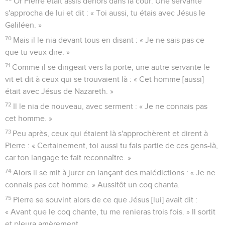
Or Pierre était assis dehors dans la cour. Une servante
s'approcha de lui et dit : « Toi aussi, tu étais avec Jésus le
Galiléen. »
70
Mais il le nia devant tous en disant : « Je ne sais pas ce
que tu veux dire. »
71
Comme il se dirigeait vers la porte, une autre servante le
vit et dit à ceux qui se trouvaient là : « Cet homme [aussi]
était avec Jésus de Nazareth. »
72
Il le nia de nouveau, avec serment : « Je ne connais pas
cet homme. »
73
Peu après, ceux qui étaient là s'approchèrent et dirent à
Pierre : « Certainement, toi aussi tu fais partie de ces gens-là,
car ton langage te fait reconnaître. »
74
Alors il se mit à jurer en lançant des malédictions : « Je ne
connais pas cet homme. » Aussitôt un coq chanta.
75
Pierre se souvint alors de ce que Jésus [lui] avait dit :
« Avant que le coq chante, tu me renieras trois fois. » Il sortit
et pleura amèrement.