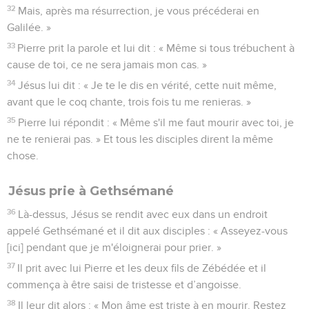
32
Mais, après ma résurrection, je vous précéderai en
Galilée. »
33
Pierre prit la parole et lui dit : « Même si tous trébuchent à
cause de toi, ce ne sera jamais mon cas. »
34
Jésus lui dit : « Je te le dis en vérité, cette nuit même,
avant que le coq chante, trois fois tu me renieras. »
35
Pierre lui répondit : « Même s'il me faut mourir avec toi, je
ne te renierai pas. » Et tous les disciples dirent la même
chose.
Jésus prie à Gethsémané
36
Là-dessus, Jésus se rendit avec eux dans un endroit
appelé Gethsémané et il dit aux disciples : « Asseyez-vous
[ici] pendant que je m'éloignerai pour prier. »
37
Il prit avec lui Pierre et les deux fils de Zébédée et il
commença à être saisi de tristesse et d’angoisse.
38
Il leur dit alors : « Mon âme est triste à en mourir. Restez