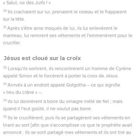
« Salut, roi des Juifs ! »
30
Ils crachaient sur lui, prenaient le roseau et le frappaient
sur la tête.
31
Après s'être ainsi moqués de lui, ils lui enlevèrent le
manteau, lui remirent ses vêtements et l'emmenèrent pour le
crucifier.
Jésus est cloué sur la croix
32
Lorsqu'ils sortirent, ils rencontrèrent un homme de Cyrène
appelé Simon et le forcèrent à porter la croix de Jésus.
33
Arrivés à un endroit appelé Golgotha – ce qui signifie
« lieu du crâne » –,
34
ils lui donnèrent à boire du vinaigre mêlé de fiel ; mais
quand il l'eut goûté, il ne voulut pas boire.
35
Ils le crucifièrent, puis ils se partagèrent ses vêtements en
tirant au sort [afin que s'accomplisse ce que le prophète avait
annoncé : Ils se sont partagé mes vêtements et ils ont tiré au