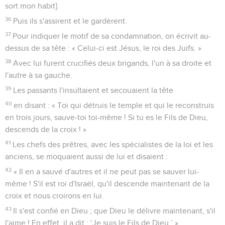
sort mon habit].
36
Puis ils s'assirent et le gardèrent.
37
Pour indiquer le motif de sa condamnation, on écrivit au-
dessus de sa tête : « Celui-ci est Jésus, le roi des Juifs. »
38
Avec lui furent crucifiés deux brigands, l'un à sa droite et
l'autre à sa gauche.
39
Les passants l'insultaient et secouaient la tête
40
en disant : « Toi qui détruis le temple et qui le reconstruis
en trois jours, sauve-toi toi-même ! Si tu es le Fils de Dieu,
descends de la croix ! »
41
Les chefs des prêtres, avec les spécialistes de la loi et les
anciens, se moquaient aussi de lui et disaient :
42
« Il en a sauvé d'autres et il ne peut pas se sauver lui-
même ! S'il est roi d'Israël, qu'il descende maintenant de la
croix et nous croirons en lui.
43
Il s'est confié en Dieu ; que Dieu le délivre maintenant, s'il
l'aime ! En effet, il a dit : ‘Je suis le Fils de Dieu.’ »