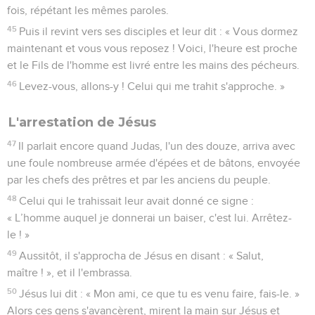
fois, répétant les mêmes paroles.
45
Puis il revint vers ses disciples et leur dit : « Vous dormez
maintenant et vous vous reposez ! Voici, l'heure est proche
et le Fils de l'homme est livré entre les mains des pécheurs.
46
Levez-vous, allons-y ! Celui qui me trahit s'approche. »
L'arrestation de Jésus
47
Il parlait encore quand Judas, l'un des douze, arriva avec
une foule nombreuse armée d'épées et de bâtons, envoyée
par les chefs des prêtres et par les anciens du peuple.
48
Celui qui le trahissait leur avait donné ce signe :
« L’homme auquel je donnerai un baiser, c'est lui. Arrêtez-
le ! »
49
Aussitôt, il s'approcha de Jésus en disant : « Salut,
maître ! », et il l'embrassa.
50
Jésus lui dit : « Mon ami, ce que tu es venu faire, fais-le. »
Alors ces gens s'avancèrent, mirent la main sur Jésus et