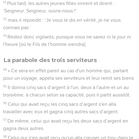
11
Plus tard, les autres jeunes filles vinrent et dirent :
‘Seigneur, Seigneur, ouvre-nous !’
12
mais il répondit : ‘Je vous le dis en vérité, je ne vous
connais pas.’
13
Restez donc vigilants, puisque vous ne savez ni le jour ni
l'heure [où le Fils de l'homme viendra].
La parabole des trois serviteurs
14
» Ce sera en effet pareil au cas d'un homme qui, partant
pour un voyage, appela ses serviteurs et leur remit ses biens.
15
Il donna cinq sacs d’argent à l'un, deux à l'autre et un au
troisième, à chacun selon sa capacité, puis il partit aussitôt.
16
Celui qui avait reçu les cinq sacs d’argent s'en alla
travailler avec eux et gagna cinq autres sacs d’argent.
17
De même, celui qui avait reçu les deux sacs d’argent en
gagna deux autres.
18
Celui qui n'en avait reçu qu'un alla creuser un trou dans la