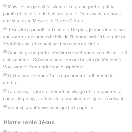
63
Mais Jésus gardait le silence. Le grand-prêtre [prit la
parole et] lui dit : « Je t'adjure, par le Dieu vivant, de nous
dire si tu es le Messie, le Fils de Dieu. »
64
Jésus lui répondit : « Tu le dis. De plus, je vous le déclare,
vous verrez désormais le Fils de l'homme assis à la droite du
Tout-Puissant et venant sur les nuées du ciel. »
65
Alors le grand-prêtre déchira ses vêtements en disant : « Il
a blasphémé ! Qu'avons-nous encore besoin de témoins ?
Vous venez d'entendre son blasphème.
66
Qu'en pensez-vous ? » Ils répondirent : « Il mérite la
mort. »
67
Là-dessus, ils lui crachèrent au visage et le frappèrent à
coups de poing ; certains lui donnaient des gifles en disant :
68
« Christ, prophétise-nous qui t'a frappé ! »
Pierre renie Jésus
69