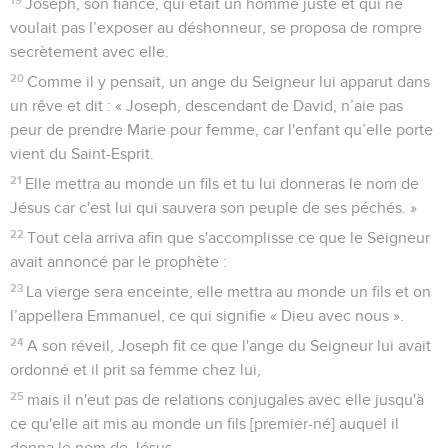
Joseph, son fiancé, qui était un homme juste et qui ne
voulait pas l’exposer au déshonneur, se proposa de rompre
secrètement avec elle.
20
Comme il y pensait, un ange du Seigneur lui apparut dans
un rêve et dit : « Joseph, descendant de David, n’aie pas
peur de prendre Marie pour femme, car l'enfant qu’elle porte
vient du Saint-Esprit.
21
Elle mettra au monde un fils et tu lui donneras le nom de
Jésus car c'est lui qui sauvera son peuple de ses péchés. »
22
Tout cela arriva afin que s'accomplisse ce que le Seigneur
avait annoncé par le prophète :
23
La vierge sera enceinte, elle mettra au monde un fils et on
l’appellera Emmanuel, ce qui signifie « Dieu avec nous ».
24
A son réveil, Joseph fit ce que l'ange du Seigneur lui avait
ordonné et il prit sa femme chez lui,
25
mais il n'eut pas de relations conjugales avec elle jusqu'à
ce qu'elle ait mis au monde un fils [premier-né] auquel il
donna le nom de Jésus.