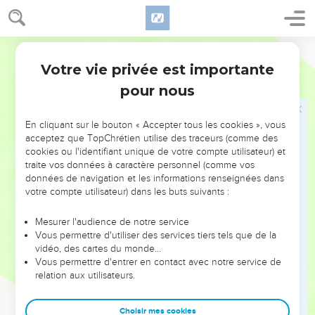
Malachie
3
21
vous piétinerez les méchants, car ils seront comme de la
poussière sous la plante de vos pieds, le jour que je prépare,
dit l'Eternel, le maître de l’univers.
Votre vie privée est importante
Le retour d'Élie
pour nous
22
Souvenez-vous de la loi de mon serviteur Moïse ! Je lui ai
En cliquant sur le bouton « Accepter tous les cookies », vous
donné en Horeb, pour tout Israël, des prescriptions et des
acceptez que TopChrétien utilise des traceurs (comme des
règles.
cookies ou l'identifiant unique de votre compte utilisateur) et
23
traite vos données à caractère personnel (comme vos
Je vous enverrai le prophète Elie avant que n’arrive le jour
données de navigation et les informations renseignées dans
de l'Eternel, ce jour grand et redoutable.
votre compte utilisateur) dans les buts suivants :
24
*Il ramènera le cœur des pères vers leurs enfants et le
cœur des enfants vers leurs pères, de peur que je ne vienne
Mesurer l'audience de notre service
Vous permettre d'utiliser des services tiers tels que de la
frapper le pays de destruction.
vidéo, des cartes du monde…
Vous permettre d'entrer en contact avec notre service de
Malachie
4
relation aux utilisateurs.
Choisir mes cookies