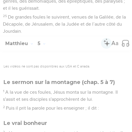
genres, des démoniaques, des épileptiques, des paralysés ;
et il les guérissait.
25
De grandes foules le suivirent, venues de la Galilée, de la
Décapole, de Jérusalem, de la Judée et de l’autre côté du
Jourdain.
Matthieu
5
Les vidéos ne sont pas disponibles aux USA et C anada.
Le sermon sur la montagne (chap. 5 à 7)
1
A la vue de ces foules, Jésus monta sur la montagne. Il
s'assit et ses disciples s'approchèrent de lui.
2
Puis il prit la parole pour les enseigner ; il dit :
Le vrai bonheur
3