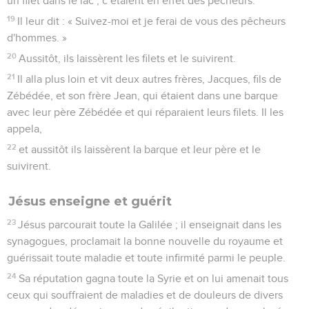
un filet dans le lac ; c’étaient en effet des pêcheurs.
19
Il leur dit : « Suivez-moi et je ferai de vous des pêcheurs
d'hommes. »
20
Aussitôt, ils laissèrent les filets et le suivirent.
21
Il alla plus loin et vit deux autres frères, Jacques, fils de
Zébédée, et son frère Jean, qui étaient dans une barque
avec leur père Zébédée et qui réparaient leurs filets. Il les
appela,
22
et aussitôt ils laissèrent la barque et leur père et le
suivirent.
Jésus enseigne et guérit
23
Jésus parcourait toute la Galilée ; il enseignait dans les
synagogues, proclamait la bonne nouvelle du royaume et
guérissait toute maladie et toute infirmité parmi le peuple.
24
Sa réputation gagna toute la Syrie et on lui amenait tous
ceux qui souffraient de maladies et de douleurs de divers