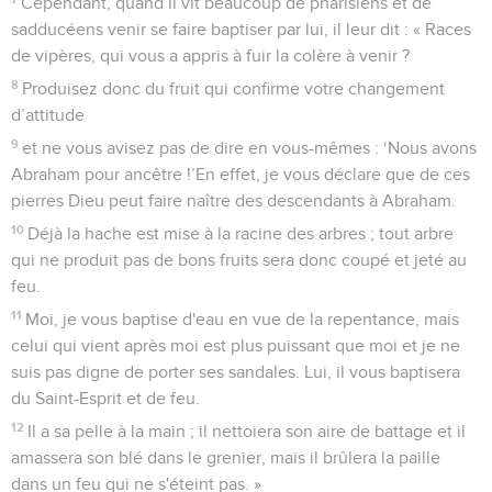
Cependant, quand il vit beaucoup de pharisiens et de
sadducéens venir se faire baptiser par lui, il leur dit : « Races
de vipères, qui vous a appris à fuir la colère à venir ?
8
Produisez donc du fruit qui confirme votre changement
d’attitude
9
et ne vous avisez pas de dire en vous-mêmes : ‘Nous avons
Abraham pour ancêtre !’En effet, je vous déclare que de ces
pierres Dieu peut faire naître des descendants à Abraham.
10
Déjà la hache est mise à la racine des arbres ; tout arbre
qui ne produit pas de bons fruits sera donc coupé et jeté au
feu.
11
Moi, je vous baptise d'eau en vue de la repentance, mais
celui qui vient après moi est plus puissant que moi et je ne
suis pas digne de porter ses sandales. Lui, il vous baptisera
du Saint-Esprit et de feu.
12
Il a sa pelle à la main ; il nettoiera son aire de battage et il
amassera son blé dans le grenier, mais il brûlera la paille
dans un feu qui ne s'éteint pas. »