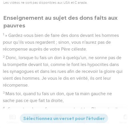
Les vidéos ne sont pas disponibles aux USA et C anada.
Enseignement au sujet des dons faits aux
pauvres
1
» Gardez-vous bien de faire des dons devant les hommes
pour qu’ils vous regardent ; sinon, vous n'aurez pas de
récompense auprès de votre Père céleste.
2
Donc, lorsque tu fais un don à quelqu'un, ne sonne pas de
la trompette devant toi, comme le font les hypocrites dans
les synagogues et dans les rues afin de recevoir la gloire qui
vient des hommes. Je vous le dis en vérité, ils ont leur
récompense.
3
Mais toi, quand tu fais un don, que ta main gauche ne
sache pas ce que fait ta droite,
4
afin que ton don se fasse en secret ; et ton Père, qui voit
dans le secret, te le rendra [lui-même ouvertement].
Contenus
Versions
Commentaires
Strong
Dictionnaire