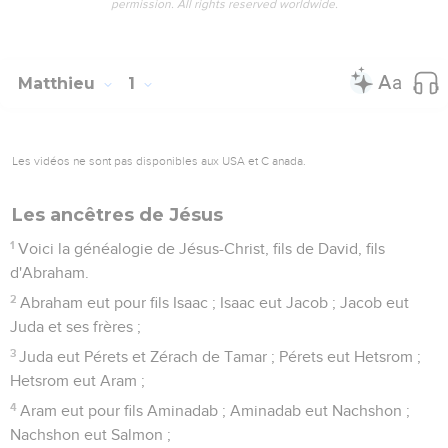
permission. All rights reserved worldwide.
Matthieu
1
Les vidéos ne sont pas disponibles aux USA et C anada.
Les ancêtres de Jésus
1
Voici la généalogie de Jésus-Christ, fils de David, fils
d'Abraham.
2
Abraham eut pour fils Isaac ; Isaac eut Jacob ; Jacob eut
Juda et ses frères ;
3
Juda eut Pérets et Zérach de Tamar ; Pérets eut Hetsrom ;
Hetsrom eut Aram ;
4
Aram eut pour fils Aminadab ; Aminadab eut Nachshon ;
Nachshon eut Salmon ;