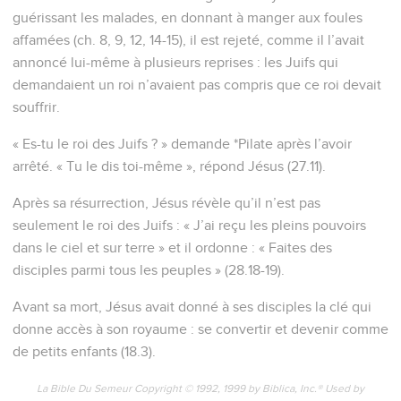
guérissant les malades, en donnant à manger aux foules
affamées (ch. 8, 9, 12, 14-15), il est rejeté, comme il l’avait
annoncé lui-même à plusieurs reprises : les Juifs qui
demandaient un roi n’avaient pas compris que ce roi devait
souffrir.
« Es-tu le roi des Juifs ? » demande *Pilate après l’avoir
arrêté. « Tu le dis toi-même », répond Jésus (27.11).
Après sa résurrection, Jésus révèle qu’il n’est pas
seulement le roi des Juifs : « J’ai reçu les pleins pouvoirs
dans le ciel et sur terre » et il ordonne : « Faites des
disciples parmi tous les peuples » (28.18-19).
Avant sa mort, Jésus avait donné à ses disciples la clé qui
donne accès à son royaume : se convertir et devenir comme
de petits enfants (18.3).
La Bible Du Semeur Copyright © 1992, 1999 by Biblica, Inc.® Used by