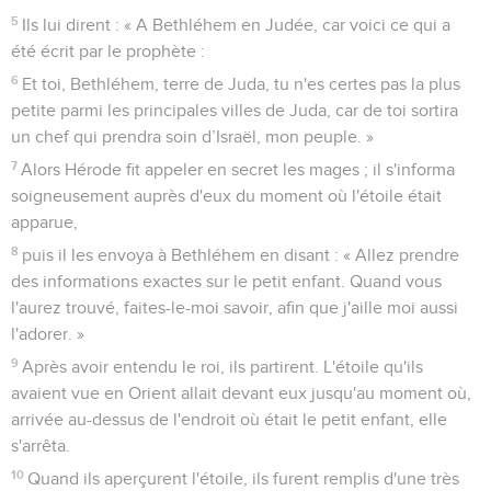
5
Ils lui dirent : « A Bethléhem en Judée, car voici ce qui a
été écrit par le prophète :
6
Et toi, Bethléhem, terre de Juda, tu n'es certes pas la plus
petite parmi les principales villes de Juda, car de toi sortira
un chef qui prendra soin d’Israël, mon peuple. »
7
Alors Hérode fit appeler en secret les mages ; il s'informa
soigneusement auprès d'eux du moment où l'étoile était
apparue,
8
puis il les envoya à Bethléhem en disant : « Allez prendre
des informations exactes sur le petit enfant. Quand vous
l'aurez trouvé, faites-le-moi savoir, afin que j'aille moi aussi
l'adorer. »
9
Après avoir entendu le roi, ils partirent. L'étoile qu'ils
avaient vue en Orient allait devant eux jusqu'au moment où,
arrivée au-dessus de l'endroit où était le petit enfant, elle
s'arrêta.
10
Quand ils aperçurent l'étoile, ils furent remplis d'une très