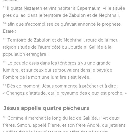
13
Il quitta Nazareth et vint habiter à Capernaüm, ville située
près du lac, dans le territoire de Zabulon et de Nephthali,
14
afin que s'accomplisse ce qu'avait annoncé le prophète
Esaïe :
15
Territoire de Zabulon et de Nephthali, route de la mer,
région située de l'autre côté du Jourdain, Galilée à la
population étrangère !
16
Le peuple assis dans les ténèbres a vu une grande
lumière, et sur ceux qui se trouvaient dans le pays de
l’ombre de la mort une lumière s'est levée.
17
Dès ce moment, Jésus commença à prêcher et à dire :
« Changez d’attitude, car le royaume des cieux est proche. »
Jésus appelle quatre pêcheurs
18
Comme il marchait le long du lac de Galilée, il vit deux
frères, Simon, appelé Pierre, et son frère André, qui jetaient