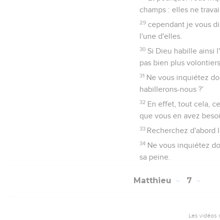
champs : elles ne travai
29
cependant je vous di
l'une d'elles.
30
Si Dieu habille ainsi 
pas bien plus volontier
31
Ne vous inquiétez do
habillerons-nous ?’
32
En effet, tout cela, 
que vous en avez besoi
33
Recherchez d'abord le
34
Ne vous inquiétez do
sa peine.
Matthieu
7
Les vidéos 