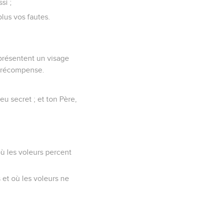
si ;
lus vos fautes.
 présentent un visage
ur récompense.
eu secret ; et ton Père,
où les voleurs percent
s et où les voleurs ne