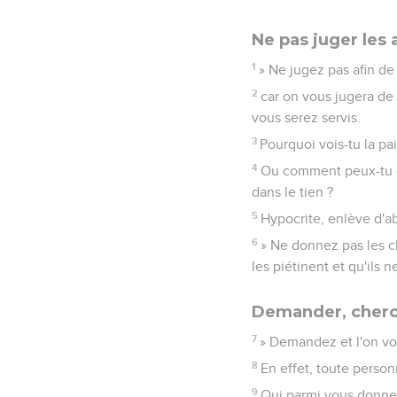
Ne pas juger les 
1
» Ne jugez pas afin de
2
car on vous jugera de
vous serez servis.
3
Pourquoi vois-tu la pai
4
Ou comment peux-tu dir
dans le tien ?
5
Hypocrite, enlève d'abo
6
» Ne donnez pas les ch
les piétinent et qu'ils 
Demander, cherch
7
» Demandez et l'on vo
8
En effet, toute person
9
Qui parmi vous donnera