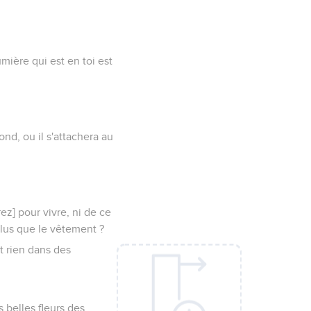
umière qui est en toi est
ond, ou il s'attachera au
ez] pour vivre, ni de ce
 plus que le vêtement ?
t rien dans des
 belles fleurs des