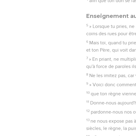
afin que ton don se fa
Enseignement au 
5
» Lorsque tu pries, ne
coins des rues pour êtr
6
Mais toi, quand tu prie
et ton Père, qui voit da
7
» En priant, ne multip
qu'à force de paroles il
8
Ne les imitez pas, car
9
» Voici donc comment 
10
que ton règne vienne,
11
Donne-nous aujourd'hu
12
pardonne-nous nos of
13
ne nous expose pas à l
siècles, le règne, la pui