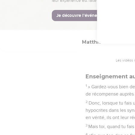
47
Et si vous saluez seu
n'agissent-ils pas de m
48
Soyez donc parfaits 
Matthieu
6
Les vidéos 
Enseignement au 
1
» Gardez-vous bien de
de récompense auprès d
2
Donc, lorsque tu fais
hypocrites dans les syn
en vérité, ils ont leur 
3
Mais toi, quand tu fai
4