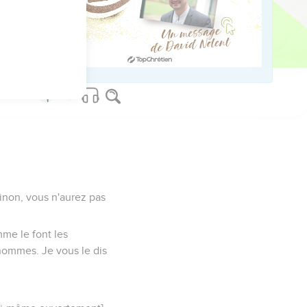
es des autres peuples
inon, vous n'aurez pas
mme le font les
 hommes. Je vous le dis