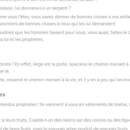
isson, lui donnera-t-il un serpent ?
me vous l'êtes, vous savez donner de bonnes choses à vos enfan
volontiers de bonnes choses à ceux qui les lui demandent.
oudriez que les hommes fassent pour vous, vous aussi, faites-le
a loi et les prophètes.
étroite ! En effet, large est la porte, spacieux le chemin menant à l
r là,
rte, resserré le chemin menant à la vie, et il y en a peu qui les tr
es
étendus prophètes ! Ils viennent à vous en vêtements de brebis,
 à leurs fruits. Cueille-t-on des raisins sur des ronces ou des fig
t de bons fruits, mais le mauvais arbre produit de mauvais fruits.