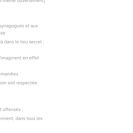
[lui-même ouvertement].
s synagogues et aux
nse.
à dans le lieu secret ;
'imaginent en effet
demandiez.
nom soit respectée,
 offensés ;
iennent, dans tous les