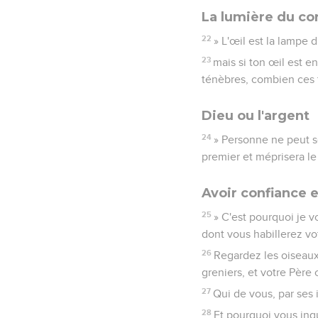
La lumière du co
22
» L'œil est la lampe d
23
mais si ton œil est en
ténèbres, combien ces 
Dieu ou l'argent
24
» Personne ne peut se
premier et méprisera le
Avoir confiance 
25
» C'est pourquoi je v
dont vous habillerez vot
26
Regardez les oiseaux 
greniers, et votre Père
27
Qui de vous, par ses 
28
Et pourquoi vous inq