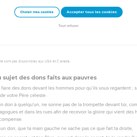
lement vos frères, que faites-vous d'extraordinaire ? Les membr
Accepter tous les cookies
Choisir mes cookies
ême ?
comme votre Père céleste est parfait.
Tout refuser
ne sont pas disponibles aux USA et C anada.
sujet des dons faits aux pauvres
 faire des dons devant les hommes pour qu’ils vous regardent ; s
e votre Père céleste.
 un don à quelqu'un, ne sonne pas de la trompette devant toi, co
agogues et dans les rues afin de recevoir la gloire qui vient des
récompense.
s un don, que ta main gauche ne sache pas ce que fait ta droite,