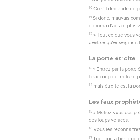
10
Ou s'il demande un po
11
Si donc, mauvais com
donnera d’autant plus 
12
» Tout ce que vous v
c'est ce qu'enseignent l
La porte étroite
13
» Entrez par la porte 
beaucoup qui entrent pa
14
mais étroite est la po
Les faux prophèt
15
» Méfiez-vous des pr
des loups voraces.
16
Vous les reconnaîtrez
17
Tout bon arbre produi