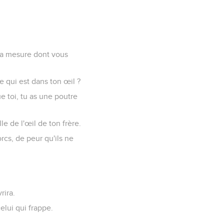
 la mesure dont vous
re qui est dans ton œil ?
e toi, tu as une poutre
lle de l'œil de ton frère.
rcs, de peur qu'ils ne
rira.
elui qui frappe.