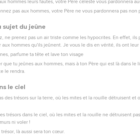
aux hommes leurs fautes, votre Père céleste vous pardonnera aus
onnez pas aux hommes, votre Père ne vous pardonnera pas non p
 sujet du jeûne
, ne prenez pas un air triste comme les hypocrites. En effet, ils
r aux hommes qu'ils jeûnent. Je vous le dis en vérité, ils ont le
ûnes, parfume ta tête et lave ton visage
r que tu jeûnes aux hommes, mais à ton Père qui est là dans le li
te le rendra.
s le ciel
des trésors sur la terre, où les mites et la rouille détruisent et 
 trésors dans le ciel, où les mites et la rouille ne détruisent pa
murs ni voler !
n trésor, là aussi sera ton cœur.