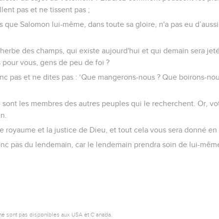
llent pas et ne tissent pas ;
s que Salomon lui-même, dans toute sa gloire, n'a pas eu d’auss
l'herbe des champs, qui existe aujourd'hui et qui demain sera jetée
s pour vous, gens de peu de foi ?
nc pas et ne dites pas : ‘Que mangerons-nous ? Que boirons-no
ce sont les membres des autres peuples qui le recherchent. Or, vot
n.
 royaume et la justice de Dieu, et tout cela vous sera donné en 
nc pas du lendemain, car le lendemain prendra soin de lui-même.
ne sont pas disponibles aux USA et C anada.