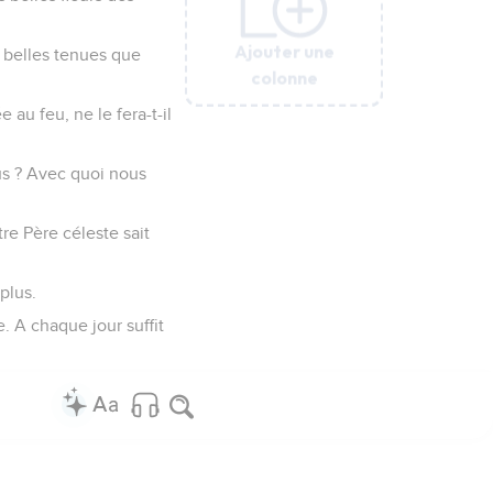
Ajouter une
Ajouter une
Ajouter une
Ajouter une
Ajouter une
Ajouter une
i belles tenues que
colonne
colonne
colonne
colonne
colonne
colonne
 au feu, ne le fera-t-il
us ? Avec quoi nous
re Père céleste sait
plus.
 A chaque jour suffit