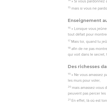
14
» Si vous pardonnez 
15
mais si vous ne pard
Enseignement au
16
» Lorsque vous jeûnez
tout défait pour montre
17
Mais toi, quand tu je
18
afin de ne pas montre
qui voit dans le secret, 
Des richesses dan
19
» Ne vous amassez pas 
les murs pour voler,
20
mais amassez-vous des
peuvent pas percer les 
21
En effet, là où est to