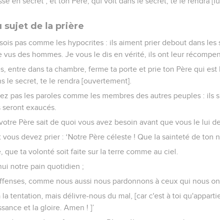
sse en secret ; et ton Père, qui voit dans le secret, te le rendra 
sujet de la prière
 sois pas comme les hypocrites : ils aiment prier debout dans le
e vus des hommes. Je vous le dis en vérité, ils ont leur récompe
s, entre dans ta chambre, ferme ta porte et prie ton Père qui est l
ns le secret, te le rendra [ouvertement].
liez pas les paroles comme les membres des autres peuples : ils s
s seront exaucés.
 votre Père sait de quoi vous avez besoin avant que vous le lui 
vous devez prier : ‘Notre Père céleste ! Que la sainteté de ton 
 que ta volonté soit faite sur la terre comme au ciel.
i notre pain quotidien ;
fenses, comme nous aussi nous pardonnons à ceux qui nous ont
a tentation, mais délivre-nous du mal, [car c'est à toi qu'appart
ssance et la gloire. Amen ! ]’