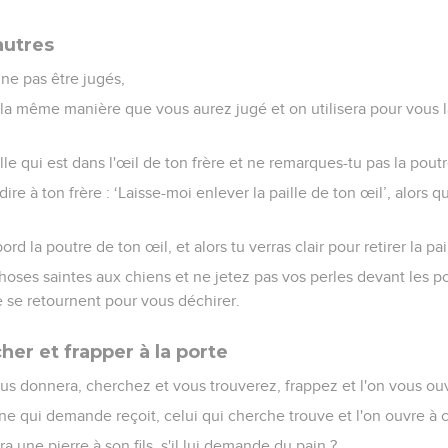
autres
 ne pas être jugés,
 la même manière que vous aurez jugé et on utilisera pour vous
lle qui est dans l'œil de ton frère et ne remarques-tu pas la pout
e à ton frère : ‘Laisse-moi enlever la paille de ton œil’, alors qu
rd la poutre de ton œil, et alors tu verras clair pour retirer la pai
oses saintes aux chiens et ne jetez pas vos perles devant les po
ne se retournent pour vous déchirer.
er et frapper à la porte
us donnera, cherchez et vous trouverez, frappez et l'on vous ouv
ne qui demande reçoit, celui qui cherche trouve et l'on ouvre à c
 une pierre à son fils, s'il lui demande du pain ?