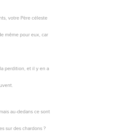
ts, votre Père céleste
 de même pour eux, car
a perdition, et il y en a
ouvent.
 mais au-dedans ce sont
ues sur des chardons ?