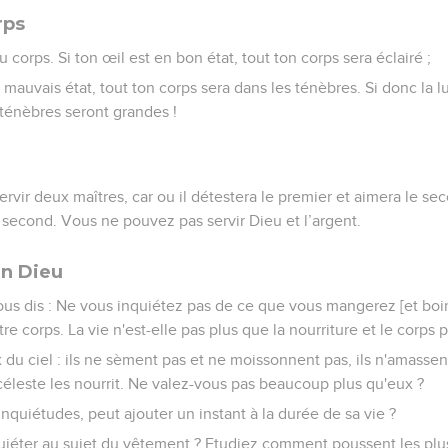
rps
u corps. Si ton œil est en bon état, tout ton corps sera éclairé ;
 mauvais état, tout ton corps sera dans les ténèbres. Si donc la l
ténèbres seront grandes !
rvir deux maîtres, car ou il détestera le premier et aimera le sec
 second. Vous ne pouvez pas servir Dieu et l’argent.
en Dieu
ous dis : Ne vous inquiétez pas de ce que vous mangerez [et boir
re corps. La vie n'est-elle pas plus que la nourriture et le corps
du ciel : ils ne sèment pas et ne moissonnent pas, ils n'amassen
 céleste les nourrit. Ne valez-vous pas beaucoup plus qu'eux ?
inquiétudes, peut ajouter un instant à la durée de sa vie ?
uiéter au sujet du vêtement ? Etudiez comment poussent les plus