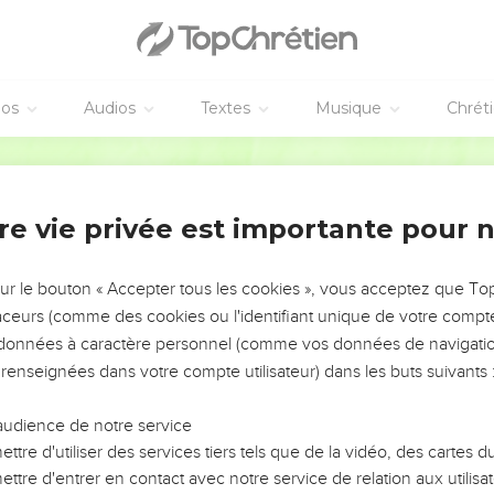
 sujet de la vengeance
il a été dit : Œil pour œil et dent pour dent.
e ne pas résister au méchant. Si quelqu'un te gifle sur la joue dro
éos
Audios
Textes
Musique
Chrét
faire un procès et prendre ta chemise, laisse-lui encore ton man
Segond 21
à faire un kilomètre, fais-en deux avec lui.
adresse une demande et ne te détourne pas de celui qui veut te 
re vie privée est importante pour 
 ennemis
sur le bouton « Accepter tous les cookies », vous acceptez que T
'il a été dit : ‘Tu aimeras ton prochain et tu détesteras ton ennem
traceurs (comme des cookies ou l'identifiant unique de votre compte 
s données à caractère personnel (comme vos données de navigatio
 : Aimez vos ennemis, [bénissez ceux qui vous maudissent, faites
 renseignées dans votre compte utilisateur) dans les buts suivants 
z pour ceux [qui vous maltraitent et] qui vous persécutent,
 votre Père céleste. En effet, il fait lever son soleil sur les méchant
audience de notre service
es et sur les injustes.
ttre d'utiliser des services tiers tels que de la vidéo, des cartes
ui vous aiment, quelle récompense méritez-vous ? Les collecteur
ttre d'entrer en contact avec notre service de relation aux utilisat