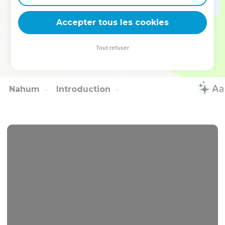
19
Il aura encore compassion de nous, Il mettra sous ses
pieds nos iniquités ; Tu jetteras au fond de la mer tous leurs
Accepter tous les cookies
péchés.
20
Tu témoigneras de la fidélité à Jacob, De la bonté à
Tout refuser
Abraham, Comme tu l'as juré à nos pères aux jours
d'autrefois.
Nahum
Introduction