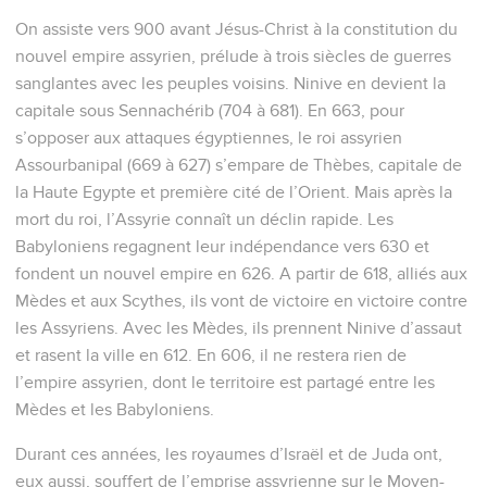
On assiste vers 900 avant Jésus-Christ à la constitution du
nouvel empire assyrien, prélude à trois siècles de guerres
sanglantes avec les peuples voisins. Ninive en devient la
capitale sous Sennachérib (704 à 681). En 663, pour
s’opposer aux attaques égyptiennes, le roi assyrien
Assourbanipal (669 à 627) s’empare de Thèbes, capitale de
la Haute Egypte et première cité de l’Orient. Mais après la
mort du roi, l’Assyrie connaît un déclin rapide. Les
Babyloniens regagnent leur indépendance vers 630 et
fondent un nouvel empire en 626. A partir de 618, alliés aux
Mèdes et aux Scythes, ils vont de victoire en victoire contre
les Assyriens. Avec les Mèdes, ils prennent Ninive d’assaut
et rasent la ville en 612. En 606, il ne restera rien de
l’empire assyrien, dont le territoire est partagé entre les
Mèdes et les Babyloniens.
Durant ces années, les royaumes d’Israël et de Juda ont,
eux aussi, souffert de l’emprise assyrienne sur le Moyen-