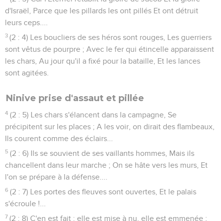
d'Israël, Parce que les pillards les ont pillés Et ont détruit
leurs ceps....
3
(2 : 4) Les boucliers de ses héros sont rouges, Les guerriers
sont vêtus de pourpre ; Avec le fer qui étincelle apparaissent
les chars, Au jour qu'il a fixé pour la bataille, Et les lances
sont agitées.
Ninive prise d'assaut et pillée
4
(2 : 5) Les chars s'élancent dans la campagne, Se
précipitent sur les places ; A les voir, on dirait des flambeaux,
Ils courent comme des éclairs...
5
(2 : 6) Ils se souvient de ses vaillants hommes, Mais ils
chancellent dans leur marche ; On se hâte vers les murs, Et
l'on se prépare à la défense....
6
(2 : 7) Les portes des fleuves sont ouvertes, Et le palais
s'écroule !...
7
(2 : 8) C'en est fait : elle est mise à nu, elle est emmenée ;