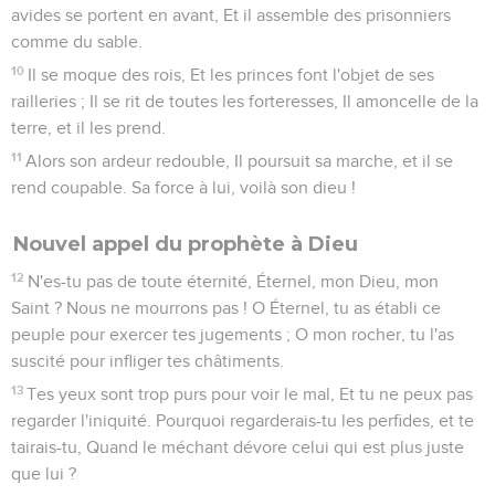
avides se portent en avant, Et il assemble des prisonniers
comme du sable.
10
Il se moque des rois, Et les princes font l'objet de ses
railleries ; Il se rit de toutes les forteresses, Il amoncelle de la
terre, et il les prend.
11
Alors son ardeur redouble, Il poursuit sa marche, et il se
rend coupable. Sa force à lui, voilà son dieu !
Nouvel appel du prophète à Dieu
12
N'es-tu pas de toute éternité, Éternel, mon Dieu, mon
Saint ? Nous ne mourrons pas ! O Éternel, tu as établi ce
peuple pour exercer tes jugements ; O mon rocher, tu l'as
suscité pour infliger tes châtiments.
13
Tes yeux sont trop purs pour voir le mal, Et tu ne peux pas
regarder l'iniquité. Pourquoi regarderais-tu les perfides, et te
tairais-tu, Quand le méchant dévore celui qui est plus juste
que lui ?