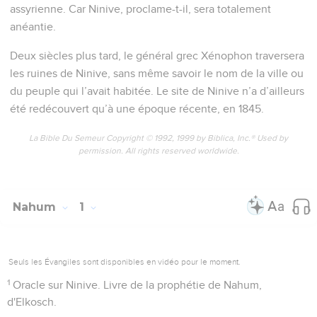
assyrienne. Car Ninive, proclame-t-il, sera totalement
anéantie.
Deux siècles plus tard, le général grec Xénophon traversera
les ruines de Ninive, sans même savoir le nom de la ville ou
du peuple qui l’avait habitée. Le site de Ninive n’a d’ailleurs
été redécouvert qu’à une époque récente, en 1845.
La Bible Du Semeur Copyright © 1992, 1999 by Biblica, Inc.® Used by
permission. All rights reserved worldwide.
Nahum
1
Seuls les Évangiles sont disponibles en vidéo pour le moment.
1
Oracle sur Ninive. Livre de la prophétie de Nahum,
d'Elkosch.