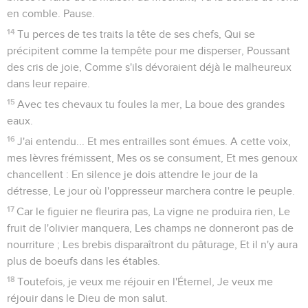
en comble. Pause.
14
Tu perces de tes traits la tête de ses chefs, Qui se
précipitent comme la tempête pour me disperser, Poussant
des cris de joie, Comme s'ils dévoraient déjà le malheureux
dans leur repaire.
15
Avec tes chevaux tu foules la mer, La boue des grandes
eaux.
16
J'ai entendu... Et mes entrailles sont émues. A cette voix,
mes lèvres frémissent, Mes os se consument, Et mes genoux
chancellent : En silence je dois attendre le jour de la
détresse, Le jour où l'oppresseur marchera contre le peuple.
17
Car le figuier ne fleurira pas, La vigne ne produira rien, Le
fruit de l'olivier manquera, Les champs ne donneront pas de
nourriture ; Les brebis disparaîtront du pâturage, Et il n'y aura
plus de boeufs dans les étables.
18
Toutefois, je veux me réjouir en l'Éternel, Je veux me
réjouir dans le Dieu de mon salut.