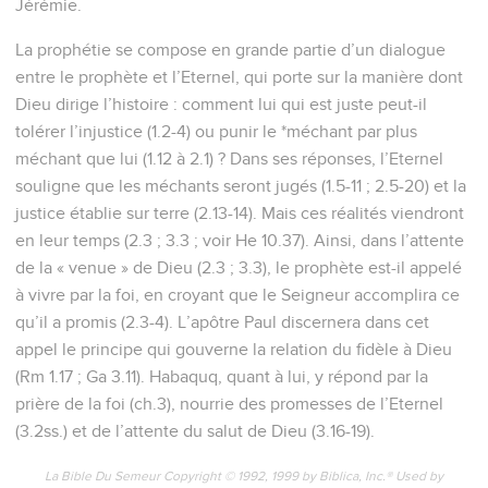
Jérémie.
La prophétie se compose en grande partie d’un dialogue
entre le prophète et l’Eternel, qui porte sur la manière dont
Dieu dirige l’histoire : comment lui qui est juste peut-il
tolérer l’injustice (1.2-4) ou punir le *méchant par plus
méchant que lui (1.12 à 2.1) ? Dans ses réponses, l’Eternel
souligne que les méchants seront jugés (1.5-11 ; 2.5-20) et la
justice établie sur terre (2.13-14). Mais ces réalités viendront
en leur temps (2.3 ; 3.3 ; voir He 10.37). Ainsi, dans l’attente
de la « venue » de Dieu (2.3 ; 3.3), le prophète est-il appelé
à vivre par la foi, en croyant que le Seigneur accomplira ce
qu’il a promis (2.3-4). L’apôtre Paul discernera dans cet
appel le principe qui gouverne la relation du fidèle à Dieu
(Rm 1.17 ; Ga 3.11). Habaquq, quant à lui, y répond par la
prière de la foi (ch.3), nourrie des promesses de l’Eternel
(3.2ss.) et de l’attente du salut de Dieu (3.16-19).
La Bible Du Semeur Copyright © 1992, 1999 by Biblica, Inc.® Used by