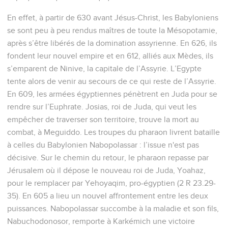
En effet, à partir de 630 avant Jésus-Christ, les Babyloniens
se sont peu à peu rendus maîtres de toute la Mésopotamie,
après s’être libérés de la domination assyrienne. En 626, ils
fondent leur nouvel empire et en 612, alliés aux Mèdes, ils
s’emparent de Ninive, la capitale de l’Assyrie. L’Egypte
tente alors de venir au secours de ce qui reste de l’Assyrie.
En 609, les armées égyptiennes pénètrent en Juda pour se
rendre sur l’Euphrate. Josias, roi de Juda, qui veut les
empêcher de traverser son territoire, trouve la mort au
combat, à Meguiddo. Les troupes du pharaon livrent bataille
à celles du Babylonien Nabopolassar : l’issue n'est pas
décisive. Sur le chemin du retour, le pharaon repasse par
Jérusalem où il dépose le nouveau roi de Juda, Yoahaz,
pour le remplacer par Yehoyaqim, pro-égyptien (2 R 23.29-
35). En 605 a lieu un nouvel affrontement entre les deux
puissances. Nabopolassar succombe à la maladie et son fils,
Nabuchodonosor, remporte à Karkémich une victoire