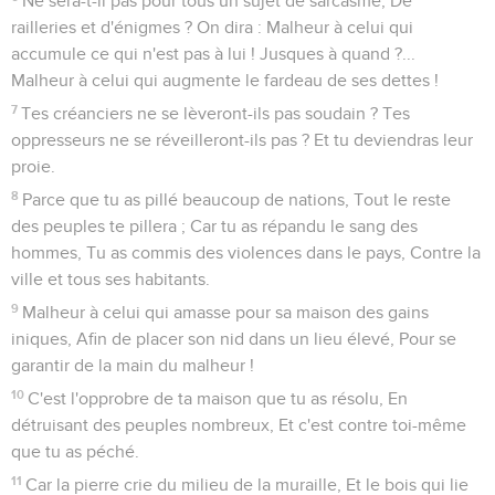
Ne sera-t-il pas pour tous un sujet de sarcasme, De
railleries et d'énigmes ? On dira : Malheur à celui qui
accumule ce qui n'est pas à lui ! Jusques à quand ?...
Malheur à celui qui augmente le fardeau de ses dettes !
7
Tes créanciers ne se lèveront-ils pas soudain ? Tes
oppresseurs ne se réveilleront-ils pas ? Et tu deviendras leur
proie.
8
Parce que tu as pillé beaucoup de nations, Tout le reste
des peuples te pillera ; Car tu as répandu le sang des
hommes, Tu as commis des violences dans le pays, Contre la
ville et tous ses habitants.
9
Malheur à celui qui amasse pour sa maison des gains
iniques, Afin de placer son nid dans un lieu élevé, Pour se
garantir de la main du malheur !
10
C'est l'opprobre de ta maison que tu as résolu, En
détruisant des peuples nombreux, Et c'est contre toi-même
que tu as péché.
11
Car la pierre crie du milieu de la muraille, Et le bois qui lie