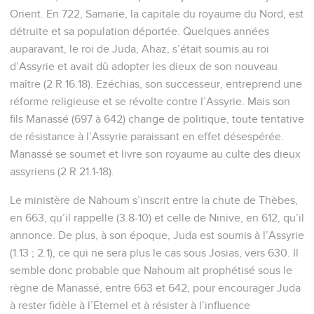
Orient. En 722, Samarie, la capitale du royaume du Nord, est
détruite et sa population déportée. Quelques années
auparavant, le roi de Juda, Ahaz, s’était soumis au roi
d’Assyrie et avait dû adopter les dieux de son nouveau
maître (2 R 16.18). Ezéchias, son successeur, entreprend une
réforme religieuse et se révolte contre l’Assyrie. Mais son
fils Manassé (697 à 642) change de politique, toute tentative
de résistance à l’Assyrie paraissant en effet désespérée.
Manassé se soumet et livre son royaume au culte des dieux
assyriens (2 R 21.1-18).
Le ministère de Nahoum s’inscrit entre la chute de Thèbes,
en 663, qu’il rappelle (3.8-10) et celle de Ninive, en 612, qu’il
annonce. De plus, à son époque, Juda est soumis à l’Assyrie
(1.13 ; 2.1), ce qui ne sera plus le cas sous Josias, vers 630. Il
semble donc probable que Nahoum ait prophétisé sous le
règne de Manassé, entre 663 et 642, pour encourager Juda
à rester fidèle à l’Eternel et à résister à l’influence