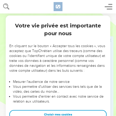
fruit de leurs oeuvres.
14
Pais ton peuple avec ta houlette, le troupeau de ton
Segond 1910
héritage, Qui habite solitaire dans la forêt au milieu du
Carmel ! Qu'ils paissent sur le Basan et en Galaad, Comme
Votre vie privée est importante
Michée
7
au jour d'autrefois. -
pour nous
15
Comme au jour où tu sortis du pays d'Égypte, Je te ferai
voir des prodiges. -
En cliquant sur le bouton « Accepter tous les cookies », vous
acceptez que TopChrétien utilise des traceurs (comme des
16
Les nations le verront, et seront confuses, Avec toute leur
cookies ou l'identifiant unique de votre compte utilisateur) et
puissance ; Elles mettront la main sur la bouche, Leurs
traite vos données à caractère personnel (comme vos
oreilles seront assourdies.
données de navigation et les informations renseignées dans
votre compte utilisateur) dans les buts suivants :
17
Elles lécheront la poussière, comme le serpent, Comme
les reptiles de la terre ; Elles seront saisies de frayeur hors de
Mesurer l'audience de notre service
leurs forteresses ; Elles trembleront devant l'Éternel, notre
Vous permettre d'utiliser des services tiers tels que de la
Dieu, Elles te craindront.
vidéo, des cartes du monde…
Vous permettre d'entrer en contact avec notre service de
18
Quel Dieu est semblable à toi, Qui pardonnes l'iniquité,
relation aux utilisateurs.
qui oublies les péchés Du reste de ton héritage ? Il ne garde
pas sa colère à toujours, Car il prend plaisir à la miséricorde.
Choisir mes cookies