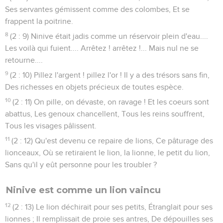
Ses servantes gémissent comme des colombes, Et se
frappent la poitrine.
8
(2 : 9) Ninive était jadis comme un réservoir plein d'eau....
Les voilà qui fuient.... Arrêtez ! arrêtez !... Mais nul ne se
retourne....
9
(2 : 10) Pillez l'argent ! pillez l'or ! Il y a des trésors sans fin,
Des richesses en objets précieux de toutes espèce.
10
(2 : 11) On pille, on dévaste, on ravage ! Et les coeurs sont
abattus, Les genoux chancellent, Tous les reins souffrent,
Tous les visages pâlissent.
11
(2 : 12) Qu'est devenu ce repaire de lions, Ce pâturage des
lionceaux, Où se retiraient le lion, la lionne, le petit du lion,
Sans qu'il y eût personne pour les troubler ?
Ninive est comme un lion vaincu
12
(2 : 13) Le lion déchirait pour ses petits, Étranglait pour ses
lionnes ; Il remplissait de proie ses antres, De dépouilles ses