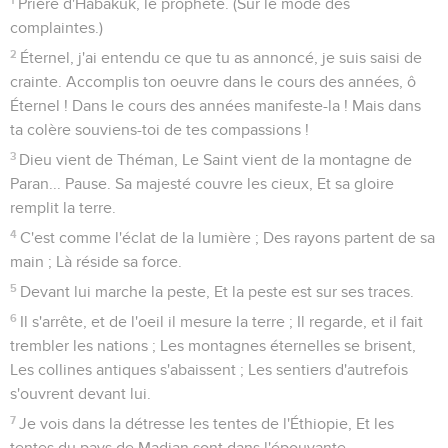
Prière d'Habakuk, le prophète. (Sur le mode des
complaintes.)
2
Éternel, j'ai entendu ce que tu as annoncé, je suis saisi de
crainte. Accomplis ton oeuvre dans le cours des années, ô
Éternel ! Dans le cours des années manifeste-la ! Mais dans
ta colère souviens-toi de tes compassions !
3
Dieu vient de Théman, Le Saint vient de la montagne de
Paran... Pause. Sa majesté couvre les cieux, Et sa gloire
remplit la terre.
4
C'est comme l'éclat de la lumière ; Des rayons partent de sa
main ; Là réside sa force.
5
Devant lui marche la peste, Et la peste est sur ses traces.
6
Il s'arrête, et de l'oeil il mesure la terre ; Il regarde, et il fait
trembler les nations ; Les montagnes éternelles se brisent,
Les collines antiques s'abaissent ; Les sentiers d'autrefois
s'ouvrent devant lui.
7
Je vois dans la détresse les tentes de l'Éthiopie, Et les
tentes du pays de Madian sont dans l'épouvante.