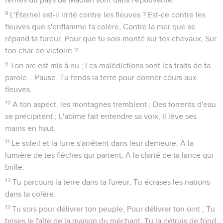
8
L'Éternel est-il irrité contre les fleuves ? Est-ce contre les
fleuves que s'enflamme ta colère, Contre la mer que se
répand ta fureur, Pour que tu sois monté sur tes chevaux, Sur
ton char de victoire ?
9
Ton arc est mis à nu ; Les malédictions sont les traits de ta
parole... Pause. Tu fends la terre pour donner cours aux
fleuves.
10
A ton aspect, les montagnes tremblent ; Des torrents d'eau
se précipitent ; L'abîme fait entendre sa voix, Il lève ses
mains en haut.
11
Le soleil et la lune s'arrêtent dans leur demeure, A la
lumière de tes flèches qui partent, A la clarté de ta lance qui
brille.
12
Tu parcours la terre dans ta fureur, Tu écrases les nations
dans ta colère.
13
Tu sors pour délivrer ton peuple, Pour délivrer ton oint ; Tu
brises le faîte de la maison du méchant, Tu la détruis de fond