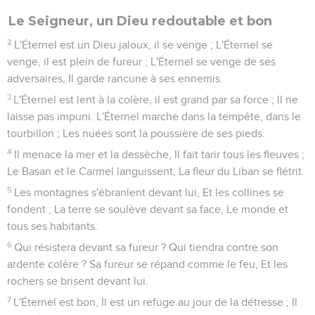
Le Seigneur, un Dieu redoutable et bon
2
L'Éternel est un Dieu jaloux, il se venge ; L'Éternel se
venge, il est plein de fureur ; L'Éternel se venge de ses
adversaires, Il garde rancune à ses ennemis.
3
L'Éternel est lent à la colère, il est grand par sa force ; Il ne
laisse pas impuni. L'Éternel marche dans la tempête, dans le
tourbillon ; Les nuées sont la poussière de ses pieds.
4
Il menace la mer et la dessèche, Il fait tarir tous les fleuves ;
Le Basan et le Carmel languissent, La fleur du Liban se flétrit.
5
Les montagnes s'ébranlent devant lui, Et les collines se
fondent ; La terre se soulève devant sa face, Le monde et
tous ses habitants.
6
Qui résistera devant sa fureur ? Qui tiendra contre son
ardente colère ? Sa fureur se répand comme le feu, Et les
rochers se brisent devant lui.
7
L'Éternel est bon, Il est un refuge au jour de la détresse ; Il