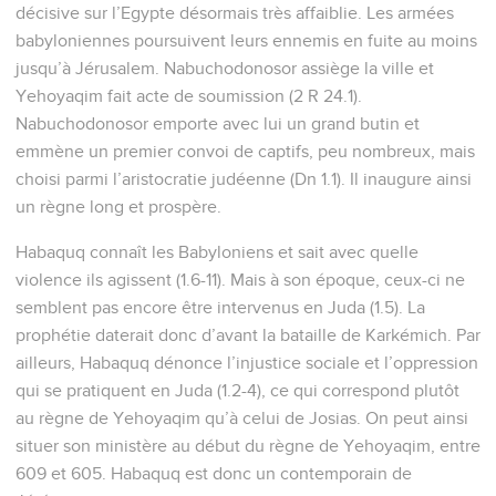
décisive sur l’Egypte désormais très affaiblie. Les armées
babyloniennes poursuivent leurs ennemis en fuite au moins
jusqu’à Jérusalem. Nabuchodonosor assiège la ville et
Yehoyaqim fait acte de soumission (2 R 24.1).
Nabuchodonosor emporte avec lui un grand butin et
emmène un premier convoi de captifs, peu nombreux, mais
choisi parmi l’aristocratie judéenne (Dn 1.1). Il inaugure ainsi
un règne long et prospère.
Habaquq connaît les Babyloniens et sait avec quelle
violence ils agissent (1.6-11). Mais à son époque, ceux-ci ne
semblent pas encore être intervenus en Juda (1.5). La
prophétie daterait donc d’avant la bataille de Karkémich. Par
ailleurs, Habaquq dénonce l’injustice sociale et l’oppression
qui se pratiquent en Juda (1.2-4), ce qui correspond plutôt
au règne de Yehoyaqim qu’à celui de Josias. On peut ainsi
situer son ministère au début du règne de Yehoyaqim, entre
609 et 605. Habaquq est donc un contemporain de