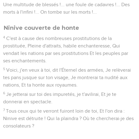
Une multitude de blessés !... une foule de cadavres !... Des
morts à l'infini !... On tombe sur les morts !...
Ninive couverte de honte
4
C'est à cause des nombreuses prostitutions de la
prostituée, Pleine d'attraits, habile enchanteresse, Qui
vendait les nations par ses prostitutions Et les peuples par
ses enchantements.
5
Voici, j'en veux à toi, dit l'Éternel des armées, Je relèverai
tes pans jusque sur ton visage, Je montrerai ta nudité aux
nations, Et ta honte aux royaumes.
6
Je jetterai sur toi des impuretés, je t'avilirai, Et je te
donnerai en spectacle.
7
Tous ceux qui te verront fuiront loin de toi, Et l'on dira :
Ninive est détruite ! Qui la plaindra ? Où te chercherai-je des
consolateurs ?