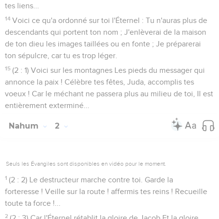
tes liens...
14
Voici ce qu'a ordonné sur toi l'Éternel : Tu n'auras plus de
descendants qui portent ton nom ; J'enlèverai de la maison
de ton dieu les images taillées ou en fonte ; Je préparerai
ton sépulcre, car tu es trop léger.
15
(2 : 1) Voici sur les montagnes Les pieds du messager qui
annonce la paix ! Célèbre tes fêtes, Juda, accomplis tes
voeux ! Car le méchant ne passera plus au milieu de toi, Il est
entièrement exterminé...
Nahum
2
Seuls les Évangiles sont disponibles en vidéo pour le moment.
1
(2 : 2) Le destructeur marche contre toi. Garde la
forteresse ! Veille sur la route ! affermis tes reins ! Recueille
toute ta force !...
2
(2 : 3) Car l'Éternel rétablit la gloire de Jacob Et la gloire