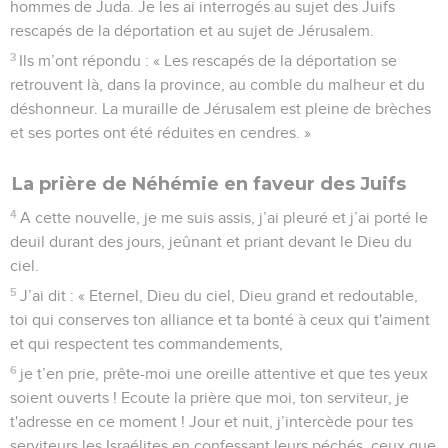
hommes de Juda. Je les ai interrogés au sujet des Juifs
rescapés de la déportation et au sujet de Jérusalem.
3
Ils m’ont répondu : « Les rescapés de la déportation se
retrouvent là, dans la province, au comble du malheur et du
déshonneur. La muraille de Jérusalem est pleine de brèches
et ses portes ont été réduites en cendres. »
La prière de Néhémie en faveur des Juifs
4
A cette nouvelle, je me suis assis, j’ai pleuré et j’ai porté le
deuil durant des jours, jeûnant et priant devant le Dieu du
ciel.
5
J’ai dit : « Eternel, Dieu du ciel, Dieu grand et redoutable,
toi qui conserves ton alliance et ta bonté à ceux qui t'aiment
et qui respectent tes commandements,
6
je t’en prie, prête-moi une oreille attentive et que tes yeux
soient ouverts ! Ecoute la prière que moi, ton serviteur, je
t'adresse en ce moment ! Jour et nuit, j’intercède pour tes
serviteurs les Israélites en confessant leurs péchés, ceux que