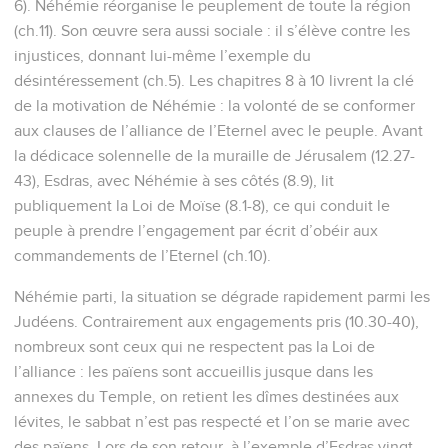
6). Néhémie réorganise le peuplement de toute la région
(ch.11). Son œuvre sera aussi sociale : il s’élève contre les
injustices, donnant lui-même l’exemple du
désintéressement (ch.5). Les chapitres 8 à 10 livrent la clé
de la motivation de Néhémie : la volonté de se conformer
aux clauses de l’alliance de l’Eternel avec le peuple. Avant
la dédicace solennelle de la muraille de Jérusalem (12.27-
43), Esdras, avec Néhémie à ses côtés (8.9), lit
publiquement la Loi de Moïse (8.1-8), ce qui conduit le
peuple à prendre l’engagement par écrit d’obéir aux
commandements de l’Eternel (ch.10).
Néhémie parti, la situation se dégrade rapidement parmi les
Judéens. Contrairement aux engagements pris (10.30-40),
nombreux sont ceux qui ne respectent pas la Loi de
l’alliance : les païens sont accueillis jusque dans les
annexes du Temple, on retient les dîmes destinées aux
lévites, le sabbat n’est pas respecté et l’on se marie avec
des païens. Lors de son retour, à l’exemple d’Esdras vingt-