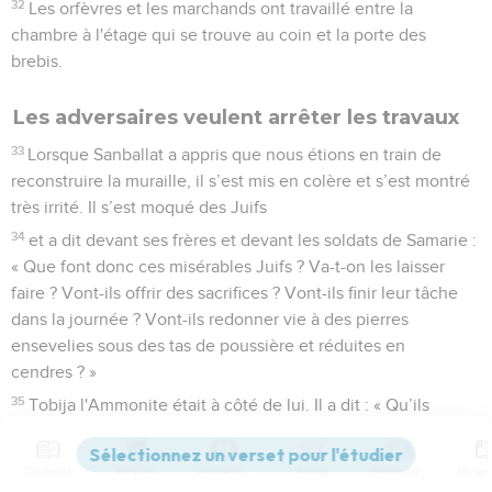
32
Les orfèvres et les marchands ont travaillé entre la
chambre à l'étage qui se trouve au coin et la porte des
brebis.
Les adversaires veulent arrêter les travaux
33
Lorsque Sanballat a appris que nous étions en train de
reconstruire la muraille, il s’est mis en colère et s’est montré
très irrité. Il s’est moqué des Juifs
34
et a dit devant ses frères et devant les soldats de Samarie :
« Que font donc ces misérables Juifs ? Va-t-on les laisser
faire ? Vont-ils offrir des sacrifices ? Vont-ils finir leur tâche
dans la journée ? Vont-ils redonner vie à des pierres
ensevelies sous des tas de poussière et réduites en
cendres ? »
35
Tobija l'Ammonite était à côté de lui. Il a dit : « Qu’ils
construisent seulement leur muraille de pierres ! Si un renard
grimpe dessus, il la fera crouler ! »
Contenus
Versions
Commentaires
Strong
Dictionnaire
36
Ecoute, notre Dieu, avec quel mépris on nous traite ! Fais