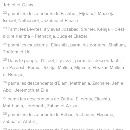
Jehiel et Ozias ;
22
parmi les descendants de Pashhur, Eljoénaï, Maaséja,
Ismaël, Nathanaël, Jozabad et Eleasa.
23
Parmi les Lévites, il y avait Jozabad, Shimeï, Kélaja – c’est-
à-dire Kelitha – Pethachja, Juda et Eliézer ;
24
parmi les musiciens : Eliashib ; parmi les portiers : Shallum,
Thélem et Uri.
25
Dans le peuple d’Israël, il y avait, parmi les descendants
de Pareosh, Ramia, Jizzija, Malkija, Mijamin, Eléazar, Malkija
et Benaja ;
26
parmi les descendants d'Elam, Matthania, Zacharie, Jehiel,
Abdi, Jerémoth et Elie ;
27
parmi les descendants de Zatthu, Eljoénaï, Eliashib,
Matthania, Jerémoth, Zabad et Aziza ;
28
parmi les descendants de Bébaï, Jochanan, Hanania,
Zabbaï et Athlaï ;
29