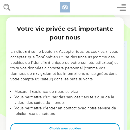
reposait sur nous et elle nous a délivrés de toute attaque et
de toute embuscade pendant la route.
32
A notre arrivée à Jérusalem, nous nous sommes reposés
Segond 21
pendant trois jours.
Votre vie privée est importante
Esdras
8
33
Le quatrième jour, nous avons pesé dans la maison de
pour nous
notre Dieu l'argent, l'or et les ustensiles et nous les avons
confiés au prêtre Merémoth, fils d'Urie ; il y avait avec lui
En cliquant sur le bouton « Accepter tous les cookies », vous
Eléazar, fils de Phinées. Avec eux se trouvaient aussi les
acceptez que TopChrétien utilise des traceurs (comme des
Lévites Jozabad, fils de Josué, et Noadia, fils de Binnuï.
cookies ou l'identifiant unique de votre compte utilisateur) et
traite vos données à caractère personnel (comme vos
34
On a vérifié le nombre et le poids de tous les éléments et
données de navigation et les informations renseignées dans
l’on a mis par écrit, à ce moment-là, le poids de l’ensemble.
votre compte utilisateur) dans les buts suivants :
35
A leur retour de déportation, les Juifs issus de l’exil ont
Mesurer l'audience de notre service
offert en holocauste au Dieu d'Israël 12 taureaux pour tout
Vous permettre d'utiliser des services tiers tels que de la
Israël, 96 béliers, 77 agneaux, ainsi que 12 boucs comme
vidéo, des cartes du monde…
victimes expiatoires. L’ensemble a constitué un holocauste
Vous permettre d'entrer en contact avec notre service de
en l’honneur de l'Eternel.
relation aux utilisateurs.
36
Ils ont transmis les ordres du roi à ses satrapes et aux
Choisir mes cookies
gouverneurs de la région située à l’ouest de l’Euphrate, et