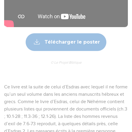
Télécharger le poster
© Le Projet Biblique
Ce livre est la suite de celui d’Esdras avec lequel il ne forme
qu’un seul volume dans les anciens manuscrits hébreux et
grecs. Comme le livre d’Esdras, celui de Néhémie contient
plusieurs listes qui proviennent de documents officiels (ch.3
; 10.1-28 ; 11.3-36 ; 12.1-26). La liste des hommes revenus
d’exil de 7.6-73 reproduit, à quelques détails près, celle
d’Esdras 2. Les passages écrits à la première personne