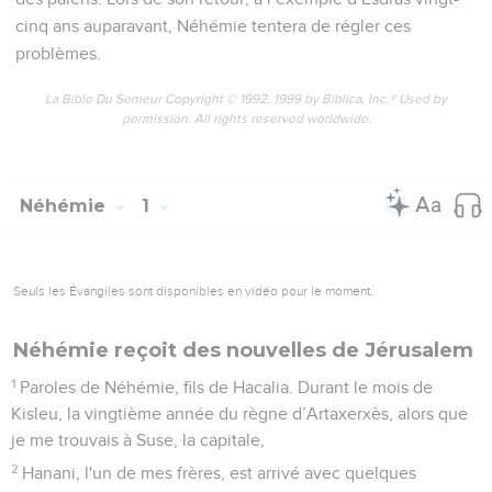
cinq ans auparavant, Néhémie tentera de régler ces
problèmes.
La Bible Du Semeur Copyright © 1992, 1999 by Biblica, Inc.® Used by
permission. All rights reserved worldwide.
Néhémie
1
Seuls les Évangiles sont disponibles en vidéo pour le moment.
Néhémie reçoit des nouvelles de Jérusalem
1
Paroles de Néhémie, fils de Hacalia. Durant le mois de
Kisleu, la vingtième année du règne d’Artaxerxès, alors que
je me trouvais à Suse, la capitale,
2
Hanani, l'un de mes frères, est arrivé avec quelques