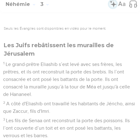
Néhémie
3
Seuls les Évangiles sont disponibles en vidéo pour le moment.
Les Juifs rebâtissent les murailles de
Jérusalem
1
Le grand-prêtre Eliashib s’est levé avec ses frères, les
prêtres, et ils ont reconstruit la porte des brebis. Ils l’ont
consacrée et ont posé les battants de la porte. Ils ont
consacré la muraille jusqu’à la tour de Méa et jusqu'à celle
de Hananeel.
2
A côté d'Eliashib ont travaillé les habitants de Jéricho, ainsi
que Zaccur, fils d'Imri.
3
Les fils de Senaa ont reconstruit la porte des poissons. Ils
l’ont couverte d’un toit et en ont posé les battants, les
verrous et les barres.