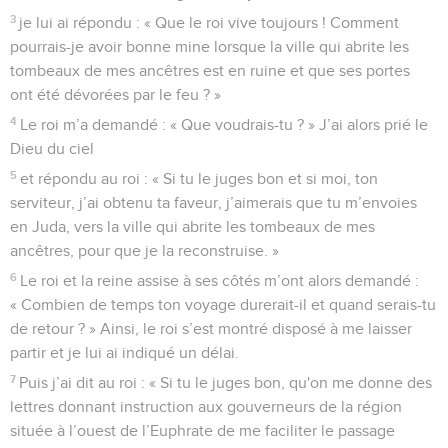
3
je lui ai répondu : « Que le roi vive toujours ! Comment
pourrais-je avoir bonne mine lorsque la ville qui abrite les
tombeaux de mes ancêtres est en ruine et que ses portes
ont été dévorées par le feu ? »
4
Le roi m’a demandé : « Que voudrais-tu ? » J’ai alors prié le
Dieu du ciel
5
et répondu au roi : « Si tu le juges bon et si moi, ton
serviteur, j’ai obtenu ta faveur, j’aimerais que tu m’envoies
en Juda, vers la ville qui abrite les tombeaux de mes
ancêtres, pour que je la reconstruise. »
6
Le roi et la reine assise à ses côtés m’ont alors demandé :
« Combien de temps ton voyage durerait-il et quand serais-tu
de retour ? » Ainsi, le roi s’est montré disposé à me laisser
partir et je lui ai indiqué un délai.
7
Puis j’ai dit au roi : « Si tu le juges bon, qu'on me donne des
lettres donnant instruction aux gouverneurs de la région
située à l’ouest de l’Euphrate de me faciliter le passage