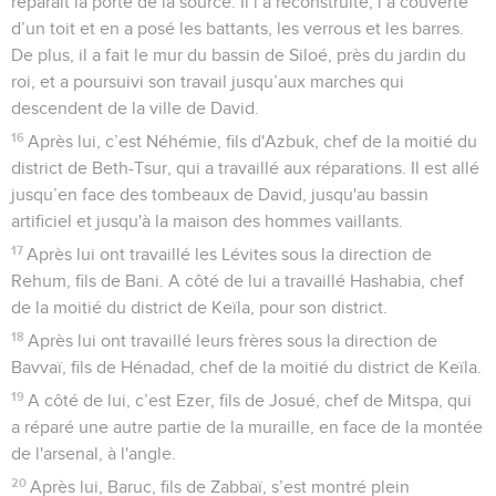
réparait la porte de la source. Il l’a reconstruite, l’a couverte
d’un toit et en a posé les battants, les verrous et les barres.
De plus, il a fait le mur du bassin de Siloé, près du jardin du
roi, et a poursuivi son travail jusqu’aux marches qui
descendent de la ville de David.
16
Après lui, c’est Néhémie, fils d'Azbuk, chef de la moitié du
district de Beth-Tsur, qui a travaillé aux réparations. Il est allé
jusqu’en face des tombeaux de David, jusqu'au bassin
artificiel et jusqu'à la maison des hommes vaillants.
17
Après lui ont travaillé les Lévites sous la direction de
Rehum, fils de Bani. A côté de lui a travaillé Hashabia, chef
de la moitié du district de Keïla, pour son district.
18
Après lui ont travaillé leurs frères sous la direction de
Bavvaï, fils de Hénadad, chef de la moitié du district de Keïla.
19
A côté de lui, c’est Ezer, fils de Josué, chef de Mitspa, qui
a réparé une autre partie de la muraille, en face de la montée
de l'arsenal, à l'angle.
20
Après lui, Baruc, fils de Zabbaï, s’est montré plein