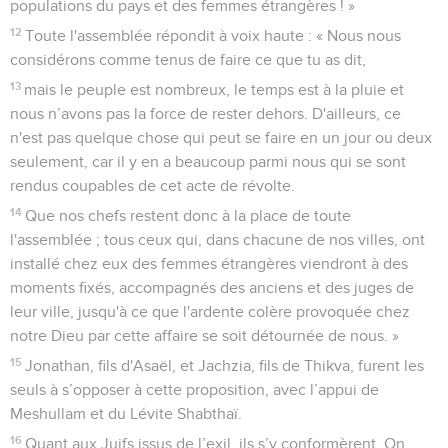
populations du pays et des femmes étrangères ! »
12
Toute l'assemblée répondit à voix haute : « Nous nous
considérons comme tenus de faire ce que tu as dit,
13
mais le peuple est nombreux, le temps est à la pluie et
nous n’avons pas la force de rester dehors. D'ailleurs, ce
n'est pas quelque chose qui peut se faire en un jour ou deux
seulement, car il y en a beaucoup parmi nous qui se sont
rendus coupables de cet acte de révolte.
14
Que nos chefs restent donc à la place de toute
l'assemblée ; tous ceux qui, dans chacune de nos villes, ont
installé chez eux des femmes étrangères viendront à des
moments fixés, accompagnés des anciens et des juges de
leur ville, jusqu'à ce que l'ardente colère provoquée chez
notre Dieu par cette affaire se soit détournée de nous. »
15
Jonathan, fils d'Asaël, et Jachzia, fils de Thikva, furent les
seuls à s’opposer à cette proposition, avec l’appui de
Meshullam et du Lévite Shabthaï.
16
Quant aux Juifs issus de l’exil, ils s’y conformèrent. On