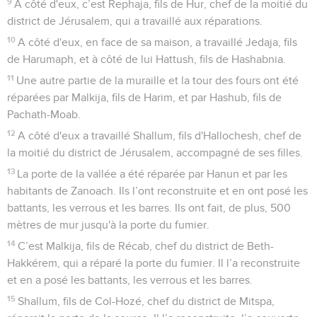
9
A côté d'eux, c’est Rephaja, fils de Hur, chef de la moitié du
district de Jérusalem, qui a travaillé aux réparations.
10
A côté d'eux, en face de sa maison, a travaillé Jedaja, fils
de Harumaph, et à côté de lui Hattush, fils de Hashabnia.
11
Une autre partie de la muraille et la tour des fours ont été
réparées par Malkija, fils de Harim, et par Hashub, fils de
Pachath-Moab.
12
A côté d'eux a travaillé Shallum, fils d'Hallochesh, chef de
la moitié du district de Jérusalem, accompagné de ses filles.
13
La porte de la vallée a été réparée par Hanun et par les
habitants de Zanoach. Ils l’ont reconstruite et en ont posé les
battants, les verrous et les barres. Ils ont fait, de plus, 500
mètres de mur jusqu'à la porte du fumier.
14
C’est Malkija, fils de Récab, chef du district de Beth-
Hakkérem, qui a réparé la porte du fumier. Il l’a reconstruite
et en a posé les battants, les verrous et les barres.
15
Shallum, fils de Col-Hozé, chef du district de Mitspa,