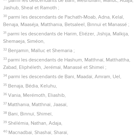
parmi les descendants de Bani, Meshullam, Malluc, Adaja,
Jashub, Sheal et Ramoth ;
30
parmi les descendants de Pachath-Moab, Adna, Kelal,
Benaja, Maaséja, Matthania, Betsaleel, Binnuï et Manassé ;
31
parmi les descendants de Harim, Eliézer, Jishija, Malkija,
Shemaeja, Siméon,
32
Benjamin, Malluc et Shemaria ;
33
parmi les descendants de Hashum, Matthnaï, Matthattha,
Zabad, Eliphéleth, Jerémaï, Manassé et Shimeï ;
34
parmi les descendants de Bani, Maadaï, Amram, Uel,
35
Benaja, Bédia, Keluhu,
36
Vania, Merémoth, Eliashib,
37
Matthania, Matthnaï, Jaasaï,
38
Bani, Binnuï, Shimeï,
39
Shélémia, Nathan, Adaja,
40
Macnadbaï, Shashaï, Sharaï,